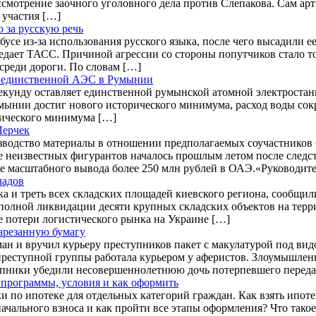
мотрение заочного уголовного дела против Слепакова. Сам арти
 участия […]
 за русскую речь
усе из-за использования русского языка, после чего высадили е
едает ТАСС. Причиной агрессии со стороны попутчиков стало то
среди дороги. По словам […]
ту единственной АЭС в Румынии
 секунду оставляет единственной румынской атомной электроста
мынии достиг нового исторического минимума, расход воды сокра
рического минимума […]
Лерчек
водство материалы в отношении предполагаемых соучастников б
е неизвестных фигурантов началось прошлым летом после следс
е масштабного вывода более 250 млн рублей в ОАЭ.«Руководите
ладов
ка и треть всех складских площадей киевского региона, сообщил
 полной ликвидации десяти крупных складских объектов на тер
е потери логистического рынка на Украине […]
арезанную бумагу
ан и вручил курьеру преступников пакет с макулатурой под в
 преступной группы работала курьером у аферистов. Злоумышленн
тупники убедили несовершеннолетнюю дочь потерпевшего переда
: программы, условия и как оформить
 по ипотеке для отдельных категорий граждан. Как взять ипоте
ачального взноса и как пройти все этапы оформления? Что такое