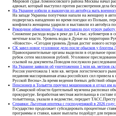
Мировой судья Ломоносовского района Москвы начал расс
адвокат, который выступил против рассмотрения дела без
На Украине избили и выкинули из автобуса мать военного
На западе Украины попутчики напали на женщину в автоб
подверглась нападению во время поездки из Польши, пер
конфликта женщины ударили и выставили из автобуса по
Рекордное обмеление Дуная поставило под угрозу рабо
Снижение расхода воды в реке до 1,4 тыс. кубометров в
мечтные власти. Уровень воды в Дунае на территории Ру
«Новости». «Сегодня уровень Дуная достиг нового исто
СК завел новое уголовное дело после обысков у блогера 
Правоохранительные органы выделили в отдельное произ
рубеж сотен миллионов рублей. Уголовное преследовани
ссылкой на документы.Поводом послужило расследовани
На Украине заявили об уничтожении 1 млн кв. метров ск
Россия уничтожила 1 млн кв. метров логистического рын
недавняя массированная атака российских сил привела к
Русской Весны».За время ведения боевых действий общи
Пенсионер в Тольятти проучил мошенников и отдал им н
В Самарской области бдительный мужчина распознал обм
прокуратуре. Безработная местная жительница в составе
тольяттинца, указали в ведомстве, передает ТАСС.Прес
Справки: Льготная ипотека с господдержкой в 2026 году
Государство продолжает субсидировать процентные ставки
программы и ставки, какие выплаты подойдут для первон