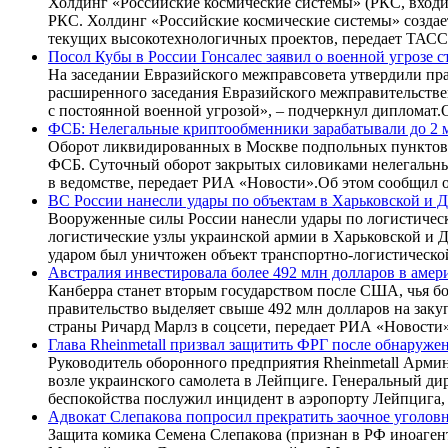
Холдинг «Российские космические системы» (РКС, входи
РКС. Холдинг «Российские космические системы» создае
текущих высокотехнологичных проектов, передает ТАСС
Посол Кубы в России Гонсалес заявил о военной угрозе 
На заседании Евразийского межправсовета утвердили пра
расширенного заседания Евразийского межправительстве
с постоянной военной угрозой», – подчеркнул дипломат.О
ФСБ: Нелегальные криптообменники зарабатывали до 2 м
Оборот ликвидированных в Москве подпольных пунктов 
ФСБ. Суточный оборот закрытых силовиками нелегальных
в ведомстве, передает РИА «Новости».Об этом сообщил о
ВС России нанесли удары по объектам в Харьковской и 
Вооруженные силы России нанесли удары по логистическ
логистические узлы украинской армии в Харьковской и 
ударом был уничтожен объект транспортно-логистической
Австралия инвестировала более 492 млн долларов в аме
Канберра станет вторым государством после США, чья б
правительство выделяет свыше 492 млн долларов на зак
страны Ричард Марлз в соцсети, передает РИА «Новости»
Глава Rheinmetall призвал защитить ФРГ после обнаруже
Руководитель оборонного предприятия Rheinmetall Арми
возле украинского самолета в Лейпциге. Генеральный ди
беспокойства послужил инцидент в аэропорту Лейпцига,
Адвокат Слепакова попросил прекратить заочное уголовн
Защита комика Семена Слепакова (признан в РФ иноагенто