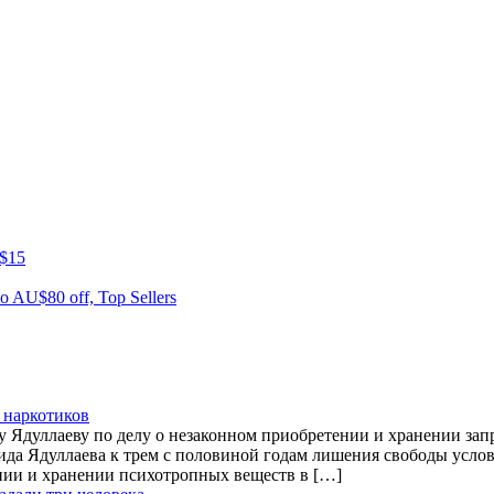
A$15
o AU$80 off, Top Sellers
 наркотиков
Ядуллаеву по делу о незаконном приобретении и хранении зап
а Ядуллаева к трем с половиной годам лишения свободы условн
ии и хранении психотропных веществ в […]