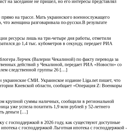
ст на заседание не пришел, но его интересы представлял
е прямо на трассе. Мать украинского военнослужащего
, что женщина разговаривала по-русски.В результате
нции ресурсы лишь на три-четыре дня работы, отметили
тился до 1,4 тыс. кубометров в секунду, передает РИА
логера Лерчек (Валерии Чекалиной) по факту перевода за
твенных действий у Чекалиной, передает РИА «Новости» со
лем следственной группы 26 […]
и украинские СМИ. Украинское издание Liga.net пишет, что
ритории Киевской области, сообщает «Операция Z: Военкоры
идом крупной суммы наличных, сообщили в региональной
ица уже успела похитить 1,9 млн рублей у 52-летнего
ть деньги […]
ку с господдержкой в 2026 году, как существуют доступные
 ипотека с господдержкой Льготная ипотека с господдержкой -