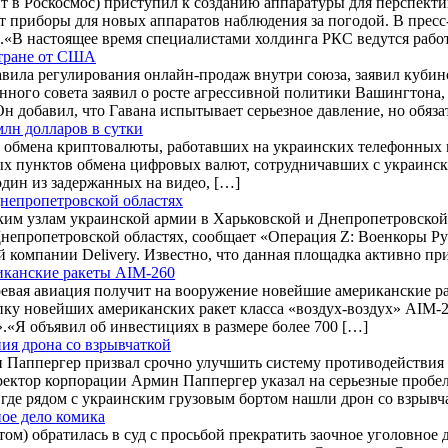
т в Роскосмос) приступил к созданию аппаратуры для перспект
т приборы для новых аппаратов наблюдения за погодой. В прес
.«В настоящее время специалистами холдинга РКС ведутся рабо
стране от США
вила регулирования онлайн-продаж внутри союза, заявил кубинс
нного совета заявил о росте агрессивной политики Вашингтона,
н добавил, что Гавана испытывает серьезное давление, но обяза
лн долларов в сутки
обмена криптовалюты, работавших на украинских телефонных мо
 пунктов обмена цифровых валют, сотрудничавших с украинскими
дин из задержанных на видео, […]
Днепропетровской областях
им узлам украинской армии в Харьковской и Днепропетровской
Днепропетровской областях, сообщает «Операция Z: Военкоры Р
 компании Delivery. Известно, что данная площадка активно п
риканские ракеты AIM-260
оевая авиация получит на вооружение новейшие американские р
упку новейших американских ракет класса «воздух-воздух» AI
.«Я объявил об инвестициях в размере более 700 […]
ния дрона со взрывчаткой
н Паппергер призвал срочно улучшить систему противодействия
ректор корпорации Армин Паппергер указал на серьезные пробе
 где рядом с украинским грузовым бортом нашли дрон со взрыв
ое дело комика
м) обратилась в суд с просьбой прекратить заочное уголовное де