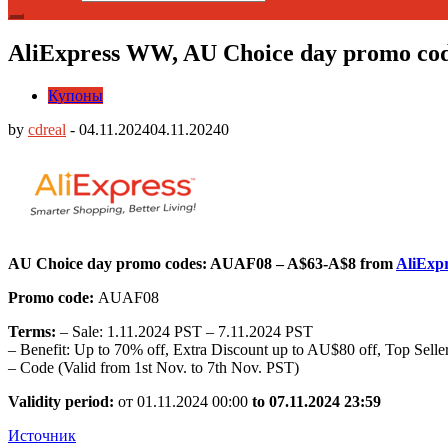
AliExpress WW, AU Choice day promo co
Купоны
by
cdreal
-
04.11.2024
04.11.2024
0
AU Choice day promo codes: AUAF08 – A$63-A$8 from
AliExp
Promo code:
AUAF08
Terms:
– Sale: 1.11.2024 PST – 7.11.2024 PST
– Benefit: Up to 70% off, Extra Discount up to AU$80 off, Top Seller
– Code (Valid from 1st Nov. to 7th Nov. PST)
Validity period:
от 01.11.2024 00:00
to 07.11.2024 23:59
Источник