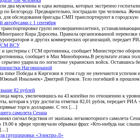
адали три человека
чили два мужчины и одна женщина, которых экстренно госпитал
р по Белгороду. Предварительно, пострадали три человека. Же
ы, для обследования бригады СМП транспортируют в городскую
 автобусами с 1 сентября
 к транспортировке групп несовершеннолетних, устанавливающи
Минтрансе Кира Доросева. Правила организованной перевозки гр
туроператоров и других коммерческих организаций, передает Р
 ГСМ ВСУ
 и цистерны с ГСМ противника, сообщает Министерство обороны
отивника, сообщает в Max Минобороны.В результате атаки пол
серьезно ударила по логистике украинских войск. Оставшись бе
льпинистки Наговицыной
 пике Победы в Киргизии в этом году не увенчаются успехом и
 «Южный Иныльчек» Дмитрий Греков. Тело погибшей в прошлом го
 выше 82 рублей
онца марта, увеличившись на 43 копейки по отношению к уровн
ты, которая к утру достигла отметки 82,01 рубля, передает РИ
прямые торги долларами. С тех […]
вшего самолета Cessna
ял сигнал бедствия от экипажа легкомоторного самолета Cessn
19.00 в эфире прозвучали обрывки фраз: «Кто-нибудь нас слыши
 […]
для группировки «Электро-Л»