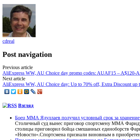
cdreal
Post navigation
Previous article
AliExpress WW, AU Choice day promo codes: AUAF15 – A$120-
Next article
AliExpress WW, AU Choice day: Up to 70% off, Extra Discount up t
Взгляд
Боец ММА Ядуллаев получил условный срок за хранение
Столичный суд вынес приговор спортсмену ММА Фариду 
столицы приговорил бойца смешанных единоборств Фарид
«Новости».Спортсмена признали виновным в приобретен