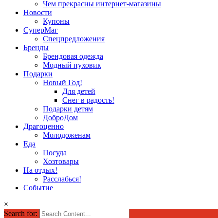
Чем прекрасны интернет-магазины
Новости
Купоны
СуперМаг
Спецпредложения
Бренды
Брендовая одежда
Модный пуховик
Подарки
Новый Год!
Для детей
Снег в радость!
Подарки детям
ДоброДом
Драгоценно
Молодоженам
Еда
Посуда
Хозтовары
На отдых!
Расслабься!
Событие
×
Search for: