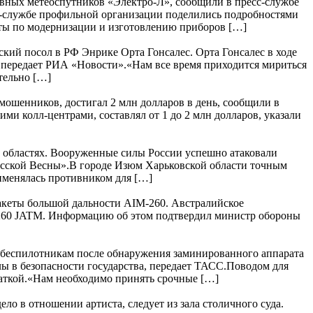
ивных метеоспутников «Электро-Л», сообщили в пресс-службе
с-службе профильной организации поделились подробностями
ты по модернизации и изготовлению приборов […]
кий посол в РФ Энрике Орта Гонсалес. Орта Гонсалес в ходе
 передает РИА «Новости».«Нам все время приходится мириться
тельно […]
шенников, достигал 2 млн долларов в день, сообщили в
 колл-центрами, составлял от 1 до 2 млн долларов, указали
 областях. Вооруженные силы России успешно атаковали
усской Весны».В городе Изюм Харьковской области точным
рименялась противником для […]
акеты большой дальности AIM-260. Австралийское
M-260 JATM. Информацию об этом подтвердил министр обороны
 беспилотникам после обнаружения заминированного аппарата
лы в безопасности государства, передает ТАСС.Поводом для
чаткой.«Нам необходимо принять срочные […]
ло в отношении артиста, следует из зала столичного суда.