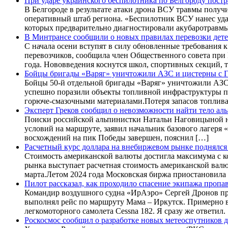
При ударе украинского беспилотника по Белгороду постр
В Белгороде в результате атаки дрона ВСУ травмы полу
оперативный штаб региона. «Беспилотник ВСУ нанес уда
которых предварительно диагностировали акубаротравм
В Минтрансе сообщили о новых правилах перевозки детей
С начала осени вступят в силу обновленные требования
перевозчиков, сообщила член Общественного совета при 
года. Нововведения коснутся школ, спортивных секций, 
Бойцы бригады «Варяг» уничтожили АЗС и цистерны с
Бойцы 50-й отдельной бригады «Варяг» уничтожили АЗС
успешно поразили объекты топливной инфраструктуры пр
горюче-смазочными материалами.Потеря запасов топлива 
Эксперт Греков сообщил о невозможности найти тело а
Поиски российской альпинистки Натальи Наговицыной на
условий на маршруте, заявил начальник базового лагеря
восхождений на пик Победы завершен, пояснил […]
Расчетный курс доллара на внебиржевом рынке поднялся
Стоимость американской валюты достигла максимума с к
рынка выступает расчетная стоимость американской валю
марта.Летом 2024 года Московская биржа приостановила 
Пилот рассказал, как проходило спасение экипажа пропа
Командир воздушного судна «ИрАэро» Сергей Дронов прин
выполнял рейс по маршруту Мама – Иркутск. Примерно в 
легкомоторного самолета Cessna 182. Я сразу же ответил.
Роскосмос сообщил о разработке новых метеоспутников 