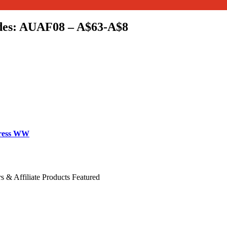
des: AUAF08 – A$63-A$8
ress WW
s & Affiliate Products Featured