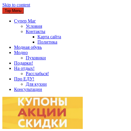
Skip to content
Top Menu
Супер Маг
Условия
Контакты
Карта сайта
Политика
Модная обувь
Модно
Пуховики
Подарки!
На отдых!
Расслабься!
Про ЕДУ!
Для кухни
Консультации