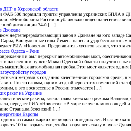
в ДНР и Херсонской области
ФАБ-500 поразили пункты управления украинских БПЛА в ДНР 
или: «Минобороны России опубликовало видео нанесения авиа
енной дислокации 34-й […]
 в Джизане
ком нефтеперерабатывающий завод в Джизане на юго-западе Сауд
м Сариа, Вооруженные силы Йемена нанесли удар беспилотным 
едает РИА «Новости». Представитель хуситов заявил, что эта ат
ассе Одесса – Рени
повреждения и был перекрыт автомобильный мост, обеспечиваю
ст в населенном пункте Маяки Одесской области получил серье
ась масштабная автомобильная пробка.Этот мост является одним 
агоустройству городов
адратными метрами к созданию качественной городской среды, в
 Савин. По его словам, одним из драйверов этих изменений ста
мним, в это воскресенье в России отмечается […]
ких ракет на Украине
баллистические ракеты, заявил глава киевского режима Владими
ала, передает РИА «Новости». «В мире не очень много людей и 
дание Страна.ua.Зеленский […]
 энергетике Европы
 одного из самых жарких периодов последних лет. Из-за нехват
зорвать 100 кг взрывчатки, чтобы разрушить скалу в русле Дуна