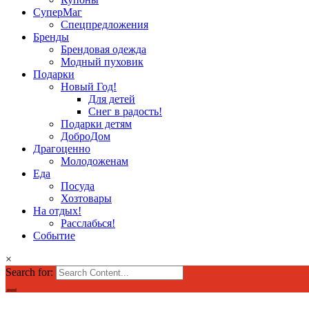
СуперМаг
Спецпредложения
Бренды
Брендовая одежда
Модный пуховик
Подарки
Новый Год!
Для детей
Снег в радость!
Подарки детям
ДоброДом
Драгоценно
Молодоженам
Еда
Посуда
Хозтовары
На отдых!
Расслабься!
Событие
×
Search for: