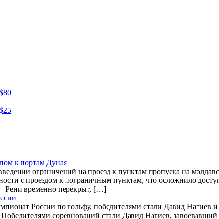
A$80
A$25
пом к портам Дуная
введении ограничений на проезд к пунктам пропуска на молдав
удности с проездом к пограничным пунктам, что осложнило дост
 – Рени временно перекрыт, […]
оссии
чемпионат России по гольфу, победителями стали Давид Нагиев и
. Победителями соревнований стали Давид Нагиев, завоевавший 