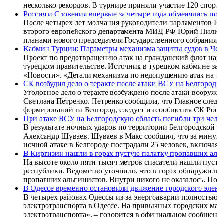
несколько рекордов. В турнире приняли участие 120 спор
Россия и Словения впервые за четыре года обменялись п
После четырех лет молчания руководители парламентов Р
второго европейского департамента МИД РФ Юрий Пилипс
планами нового председателя Государственного собрани
Кабмин Турции: Параметры механизма защиты судов в Ч
Проект по предотвращению атак на гражданский флот на
турецком правительстве. Источник в турецком кабмине з
«Новости». «Детали механизма по недопущению атак на 
СК возбудил дело о теракте после атаки ВСУ на Белгород
Уголовное дело о теракте возбуждено после атаки воор
Светлана Петренко. Петренко сообщила, что Главное сле
формирований на Белгород, следует из сообщения СК Р
При атаке ВСУ на Белгородскую область погибли три че
В результате ночных ударов по территории Белгородской
Александр Шуваев. Шуваев в Макс сообщил, что за мину
ночной атаке в Белгороде пострадали 25 человек, включа
В Киргизии нашли в горах пустую палатку пропавших а
На высоте около пяти тысяч метров спасатели нашли пу
республики. Ведомство уточнило, что в горах обнаружил
пропавших альпинистов. Внутри никого не оказалось. По
В Одессе временно остановили движение городского эле
В четырех районах Одессы из-за энергоаварии полность
электротранспорта в Одессе. На привычных городских м
электротранспорта», – говорится в официальном сообщен