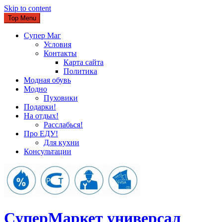
Skip to content
Top Menu
Супер Маг
Условия
Контакты
Карта сайта
Политика
Модная обувь
Модно
Пуховики
Подарки!
На отдых!
Расслабься!
Про ЕДУ!
Для кухни
Консультации
CуперМаркет универсал