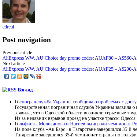
cdreal
Post navigation
Previous article
AliExpress WW, AU Choice day promo codes: AUAF80 – A$560-
Next article
AliExpress WW, AU Choice day promo codes: AUAF25 – A$200-
Взгляд
Госпогранслужба Украины сообщила о проблемах с досту
Государственная пограничная служба Украины заявила о 
заявила, что в Одесской области возникли серьезные тр
Из-за недавних взрывов проезд на участке трассы Одесса
Гольфисты Молоканова и Нагиев выиграли чемпионат Р
На поле клуба «Ак Барс» в Татарстане завершился 35-й 
Татарстане завершился 35-й чемпионат страны по гольфу