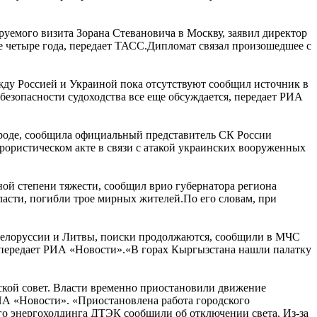
уемого визита Зорана Стевановича в Москву, заявил директор
 четыре года, передает ТАСС.Дипломат связал произошедшее с
жду Россией и Украиной пока отсутствуют сообщил источник в
безопасности судоходства все еще обсуждается, передает РИА
ороде, сообщила официальный представитель СК России
ррористическом акте в связи с атакой украинских вооруженных
ной степени тяжести, сообщил врио губернатора региона
асти, погибли трое мирных жителей.По его словам, при
 Белоруссии и Литвы, поиски продолжаются, сообщили в МЧС
, передает РИА «Новости».«В горах Кыргызстана нашли палатку
ской совет. Власти временно приостановили движение
ИА «Новости». «Приостановлена работа городского
ого энергохолдинга ДТЭК сообщили об отключении света. Из-за