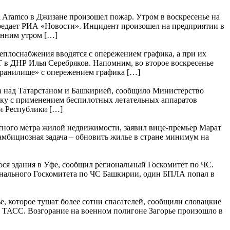
 Aramco в Джизане произошел пожар. Утром в воскресенье на
ередает РИА «Новости». Инцидент произошел на предприятии в
анним утром […]
плоснабжения вводятся с опережением графика, а при их
 в ДНР Илья Серебряков. Напомним, во второе воскресенье
охранилище» с опережением графика […]
а над Татарстаном и Башкирией, сообщило Министерство
аку с применением беспилотных летательных аппаратов
и Республики […]
тного метра жилой недвижимости, заявил вице-премьер Марат
амбициозная задача – обновить жилье в стране минимум на
ося здания в Уфе, сообщил региональный Госкомитет по ЧС.
онального Госкомитета по ЧС Башкирии, один БПЛА попал в
, которое тушат более сотни спасателей, сообщили словацкие
 ТАСС. Возгорание на военном полигоне Загорье произошло в