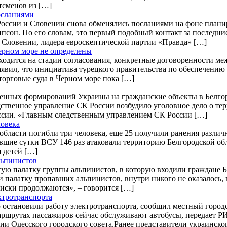
тсменов из […]
осланиями
оссии и Словении снова обменялись посланиями на фоне планир
он. По его словам, это первый подобный контакт за последние
я Словении, лидера евроскептической партии «Правда» […]
ерном море не определены
ходится на стадии согласования, конкретные договоренности ме
аявил, что инициатива турецкого правительства по обеспечению 
торговые суда в Черном море пока […]
уженных формирований Украины на гражданские объекты в Белг
дственное управление СК России возбудило уголовное дело о те
оссии. «Главным следственным управлением СК России […]
ловека
 области погибли три человека, еще 25 получили ранения различ
вшие сутки ВСУ 146 раз атаковали территорию Белгородской обл
я детей […]
льпинистов
стую палатку группы альпинистов, в которую входили граждане
и палатку пропавших альпинистов, внутри никого не оказалось
иски продолжаются», – говорится […]
ктротранспорта
ю остановили работу электротранспорта, сообщил местный город
аршрутах пассажиров сейчас обслуживают автобусы, передает Р
ии Одесского городского совета.Ранее представители украинск