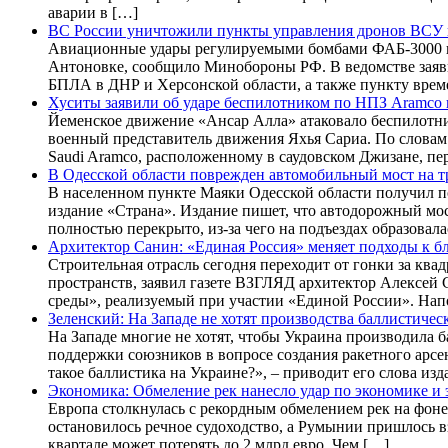
аварии в […]
ВС России уничтожили пункты управления дронов ВСУ 
Авиационные удары регулируемыми бомбами ФАБ-3000 и 
Антоновке, сообщило Минобороны РФ. В ведомстве заяв
БПЛА в ДНР и Херсонской области, а также пункту врем
Хуситы заявили об ударе беспилотником по НПЗ Aramco
Йеменское движение «Ансар Алла» атаковало беспилотни
военный представитель движения Яхья Сариа. По слова
Saudi Aramco, расположенному в саудовском Джизане, пер
В Одесской области поврежден автомобильный мост на тр
В населенном пункте Маяки Одесской области получил 
издание «Страна». Издание пишет, что автодорожный мо
полностью перекрыто, из-за чего на подъездах образовал
Архитектор Санин: «Единая Россия» меняет подходы к бл
Строительная отрасль сегодня переходит от гонки за кв
пространств, заявил газете ВЗГЛЯД архитектор Алексей
среды», реализуемый при участии «Единой России». Напо
Зеленский: На Западе не хотят производства баллистичес
На Западе многие не хотят, чтобы Украина производила 
поддержки союзников в вопросе создания ракетного арсен
такое баллистика на Украине?», – приводит его слова из
Экономика: Обмеление рек нанесло удар по экономике и
Европа столкнулась с рекордным обмелением рек на фоне
остановилось речное судоходство, а Румынии пришлось в
квартале может потерять до 2 млрд евро. Чем […]