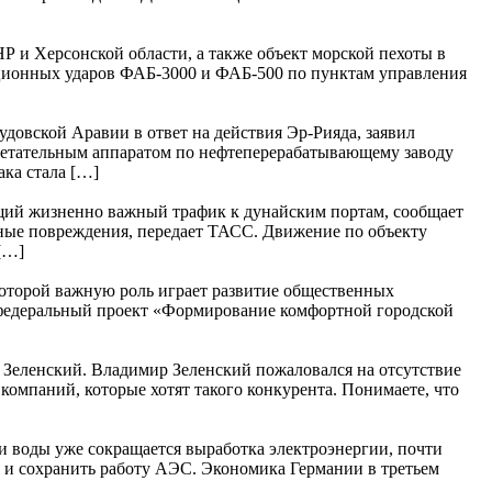
и Херсонской области, а также объект морской пехоты в
ционных ударов ФАБ-3000 и ФАБ-500 по пунктам управления
овской Аравии в ответ на действия Эр-Рияда, заявил
летательным аппаратом по нефтеперерабатывающему заводу
ака стала […]
щий жизненно важный трафик к дунайским портам, сообщает
зные повреждения, передает ТАСС. Движение по объекту
[…]
 которой важную роль играет развитие общественных
л федеральный проект «Формирование комфортной городской
р Зеленский. Владимир Зеленский пожаловался на отсутствие
компаний, которые хотят такого конкурента. Понимаете, что
ки воды уже сокращается выработка электроэнергии, почти
я и сохранить работу АЭС. Экономика Германии в третьем