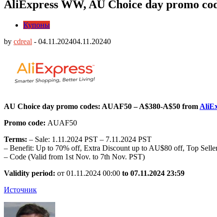
AliExpress WW, AU Choice day promo co
Купоны
by
cdreal
-
04.11.2024
04.11.2024
0
AU Choice day promo codes: AUAF50 – A$380-A$50 from
AliE
Promo code:
AUAF50
Terms:
– Sale: 1.11.2024 PST – 7.11.2024 PST
– Benefit: Up to 70% off, Extra Discount up to AU$80 off, Top Seller
– Code (Valid from 1st Nov. to 7th Nov. PST)
Validity period:
от 01.11.2024 00:00
to 07.11.2024 23:59
Источник