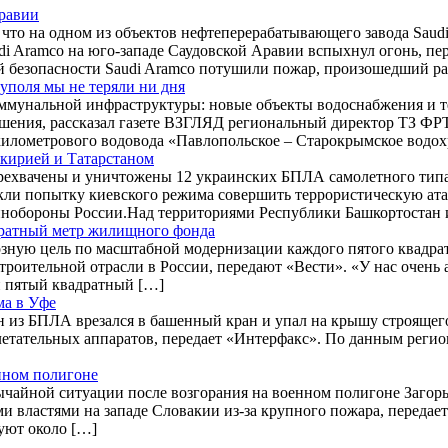
Аравии
что на одном из объектов нефтеперерабатывающего завода Saudi
i Aramco на юго-западе Саудовской Аравии вспыхнул огонь, п
 безопасности Saudi Aramco потушили пожар, произошедший р
уполя мы не теряли ни дня
мунальной инфраструктуры: новые объекты водоснабжения и те
ения, рассказал газете ВЗГЛЯД региональный директор ТЗ ФРТ
5-километрового водовода «Павлопольское – Старокрымское вод
кирией и Татарстаном
ерехвачены и уничтожены 12 украинских БПЛА самолетного тип
кли попытку киевского режима совершить террористическую ат
Минобороны России.Над территориями Республики Башкортостан 
дратный метр жилищного фонда
зную цель по масштабной модернизации каждого пятого квадра
роительной отрасли в России, передают «Вести». «У нас очень 
ый пятый квадратный […]
ма в Уфе
н из БПЛА врезался в башенный кран и упал на крышу строящег
етательных аппаратов, передает «Интерфакс». По данным реги
нном полигоне
чайной ситуации после возгорания на военном полигоне Загорье
властями на западе Словакии из-за крупного пожара, передает
вуют около […]