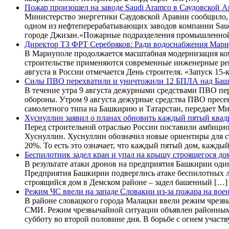
Пожар произошел на заводе Saudi Aramco в Саудовской 
Министерство энергетики Саудовской Аравии сообщило, 
одном из нефтеперерабатывающих заводов компании Saud
городе Джизан.«Пожарные подразделения промышленной
Директор ТЗ ФРТ Серебряков: Ради водоснабжения Мари
В Мариуполе продолжается масштабная модернизация ком
строительстве применяются современные инженерные реш
августа в России отмечается День строителя. «Запуск 1
Силы ПВО перехватили и уничтожили 12 БПЛА над Баш
В течение утра 9 августа дежурными средствами ПВО п
обороны. Утром 9 августа дежурные средства ПВО пресе
самолетного типа на Башкирию и Татарстан, передает 
Хуснуллин заявил о планах обновить каждый пятый ква
Перед строительной отраслью России поставили амбицио
Хуснуллин. Хуснуллин обозначил новые ориентиры для ст
20%. То есть это означает, что каждый пятый дом, кажд
Беспилотник задел кран и упал на крышу строящегося до
В результате атаки дронов на предприятия Башкирии оди
Предприятия Башкирии подверглись атаке беспилотных л
строящийся дом в Демском районе – задел башенный […]
Режим ЧС ввели на западе Словакии из-за пожара на вое
В районе словацкого города Малацки ввели режим чрезвы
СМИ. Режим чрезвычайной ситуации объявлен районными 
субботу во второй половине дня. В борьбе с огнем участ