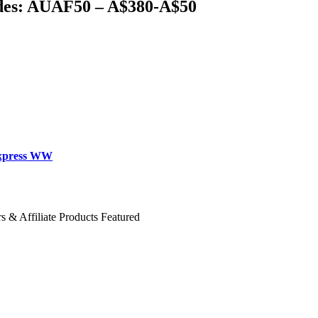
des: AUAF50 – A$380-A$50
xpress WW
s & Affiliate Products Featured