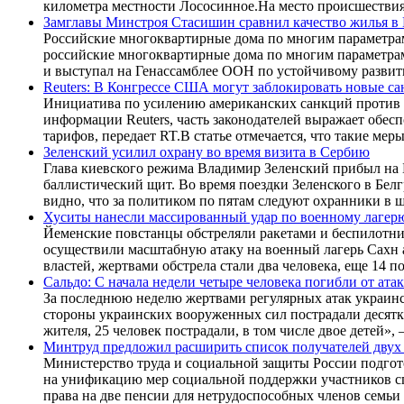
километра местности Лососинное.На место происшествия
Замглавы Минстроя Стасишин сравнил качество жилья в
Российские многоквартирные дома по многим параметрам
российские многоквартирные дома по многим параметрам
и выступал на Генассамблее ООН по устойчивому развит
Reuters: В Конгрессе США могут заблокировать новые с
Инициатива по усилению американских санкций против М
информации Reuters, часть законодателей выражает об
тарифов, передает RT.В статье отмечается, что такие ме
Зеленский усилил охрану во время визита в Сербию
Глава киевского режима Владимир Зеленский прибыл на 
баллистический щит. Во время поездки Зеленского в Бе
видно, что за политиком по пятам следуют охранники в 
Хуситы нанесли массированный удар по военному лагер
Йеменские повстанцы обстреляли ракетами и беспилотн
осуществили масштабную атаку на военный лагерь Сахн
властей, жертвами обстрела стали два человека, еще 14
Сальдо: С начала недели четыре человека погибли от ат
За последнюю неделю жертвами регулярных атак украинск
стороны украинских вооруженных сил пострадали десятк
жителя, 25 человек пострадали, в том числе двое детей», 
Минтруд предложил расширить список получателей двух
Министерство труда и социальной защиты России подгот
на унификацию мер социальной поддержки участников с
права на две пенсии для нетрудоспособных членов семь