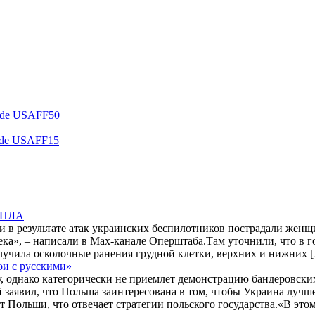
code USAFF50
code USAFF15
 БПЛА
и в результате атак украинских беспилотников пострадали жен
ека», – написали в Max-канале Оперштаба.Там уточнили, что в 
лучила осколочные ранения грудной клетки, верхних и нижних 
ои с русскими»
 однако категорически не приемлет демонстрацию бандеровских
заявил, что Польша заинтересована в том, чтобы Украина лучше
 Польши, что отвечает стратегии польского государства.«В это