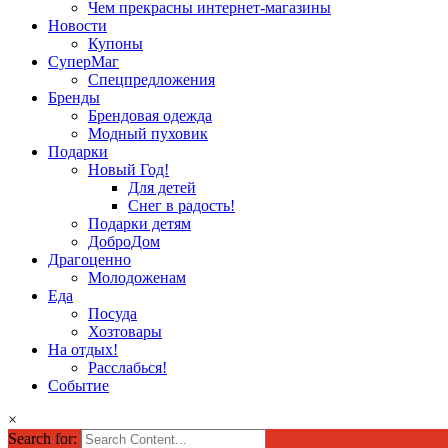
Чем прекрасны интернет-магазины
Новости
Купоны
СуперМаг
Спецпредложения
Бренды
Брендовая одежда
Модный пуховик
Подарки
Новый Год!
Для детей
Снег в радость!
Подарки детям
ДоброДом
Драгоценно
Молодоженам
Еда
Посуда
Хозтовары
На отдых!
Расслабься!
Событие
×
Search for: