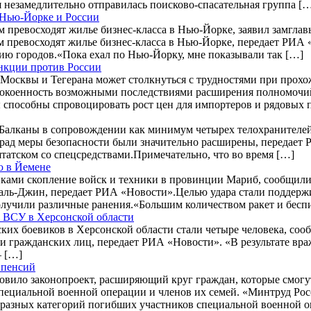
 незамедлительно отправилась поисково-спасательная группа [
 Нью-Йорке и России
 превосходят жилье бизнес-класса в Нью-Йорке, заявил замгл
 превосходят жилье бизнес-класса в Нью-Йорке, передает РИА 
ию городов.«Пока ехал по Нью-Йорку, мне показывали так […]
анкции против России
осквы и Тегерана может столкнуться с трудностями при прохожд
еспокоенность возможными последствиями расширения полномочи
ры способны спровоцировать рост цен для импортеров и рядовых
Балканы в сопровождении как минимум четырех телохранителей
лград меры безопасности были значительно расширены, передает
штатском со спецсредствами.Примечательно, что во время […]
ю в Йемене
иками скопление войск и техники в провинции Мариб, сообщи
 аль-Джин, передает РИА «Новости».Целью удара стали подде
 получили различные ранения.«Большим количеством ракет и бес
ак ВСУ в Херсонской области
их боевиков в Херсонской области стали четыре человека, сооб
и гражданских лиц, передает РИА «Новости». «В результате вр
– […]
 пенсий
овило законопроект, расширяющий круг граждан, которые смогу
пециальной военной операции и членов их семей. «Минтруд Рос
и разных категорий погибших участников специальной военной о