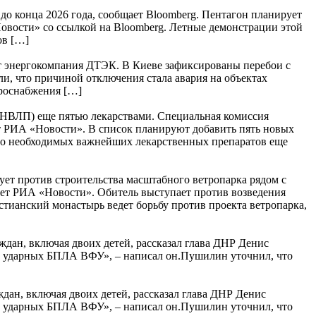
о конца 2026 года, сообщает Bloomberg. Пентагон планирует
овости» со ссылкой на Bloomberg. Летные демонстрации этой
ов […]
ает энергокомпания ДТЭК. В Киеве зафиксированы перебои с
и, что причиной отключения стала авария на объектах
ктроснабжения […]
НВЛП) еще пятью лекарствами. Специальная комиссия
т РИА «Новости». В список планируют добавить пять новых
но необходимых важнейших лекарственных препаратов еще
ет против строительства масштабного ветропарка рядом с
ет РИА «Новости». Обитель выступает против возведения
стианский монастырь ведет борьбу против проекта ветропарка,
дан, включая двоих детей, рассказал глава ДНР Денис
ак ударных БПЛА ВФУ», – написал он.Пушилин уточнил, что
ан, включая двоих детей, рассказал глава ДНР Денис
ак ударных БПЛА ВФУ», – написал он.Пушилин уточнил, что