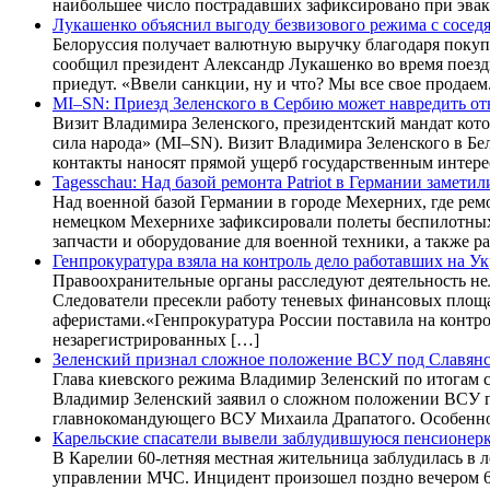
наибольшее число пострадавших зафиксировано при эвак
Лукашенко объяснил выгоду безвизового режима с сосед
Белоруссия получает валютную выручку благодаря покуп
сообщил президент Александр Лукашенко во время поездк
приедут. «Ввели санкции, ну и что? Мы все свое продаем
MI–SN: Приезд Зеленского в Сербию может навредить о
Визит Владимира Зеленского, президентский мандат кото
сила народа» (MI–SN). Визит Владимира Зеленского в Б
контакты наносят прямой ущерб государственным интере
Tagesschau: Над базой ремонта Patriot в Германии замет
Над военной базой Германии в городе Мехерних, где рем
немецком Мехернихе зафиксировали полеты беспилотных л
запчасти и оборудование для военной техники, а также
Генпрокуратура взяла на контроль дело работавших на 
Правоохранительные органы расследуют деятельность не
Следователи пресекли работу теневых финансовых площа
аферистами.«Генпрокуратура России поставила на контро
незарегистрированных […]
Зеленский признал сложное положение ВСУ под Славян
Глава киевского режима Владимир Зеленский по итогам 
Владимир Зеленский заявил о сложном положении ВСУ п
главнокомандующего ВСУ Михаила Драпатого. Особенно 
Карельские спасатели вывели заблудившуюся пенсионерк
В Карелии 60-летняя местная жительница заблудилась в 
управлении МЧС. Инцидент произошел поздно вечером 6 а