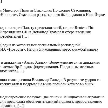
…]
авы Минстроя Никита Стасишин. По словам Стасишина,
«Новости». Стасишин рассказал, что был недавно в Нью-Йорке
ении через Палату представителей, пишет Reuters. По
й президента США Дональда Трампа в сфере введения
 потребителей […]
, один из которых нес специальный раскладной
 РИА «Новости». На опубликованных пресс-службой кадрах
ли в движении «Ансар Аллах». Вооруженные силы движения
рживаемые Эр-Риядом формирования. По данным местных
пилотников […]
щил глава региона Владимир Сальдо. В результате ударов со
ажеских атак и подрыва на мине погибли четыре мирных
т одновременно получать две пенсии. Инициатива направлена
сии предложил обеспечить единый подход к предоставлению
перации», […]