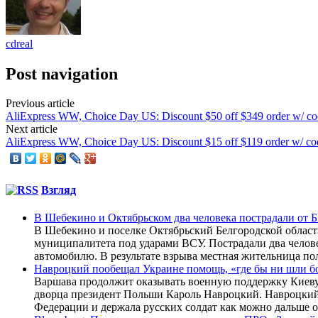
cdreal
Post navigation
Previous article
AliExpress WW, Choice Day US: Discount $50 off $349 order w/ 
Next article
AliExpress WW, Choice Day US: Discount $15 off $119 order w/ 
Взгляд
В Шебекино и Октябрьском два человека пострадали от
В Шебекино и поселке Октябрьский Белгородской област
муниципалитета под ударами ВСУ. Пострадали два челов
автомобилю. В результате взрыва местная жительница по
Навроцкий пообещал Украине помощь, «где бы ни шли б
Варшава продолжит оказывать военную поддержку Киеву,
дворца президент Польши Кароль Навроцкий. Навроцкий 
Федерации и держала русских солдат как можно дальше от