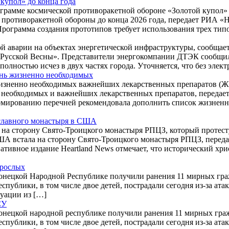
купол» до конца года
грамме космической противоракетной обороне «Золотой купол» д
противоракетной обороны до конца 2026 года, передает РИА «Н
рограмма создания прототипов требует использования трех тип
зной аварии на объектах энергетической инфраструктуры, сообщ
ы Русской Весны». Представители энергокомпании ДТЭК сообщил
полностью исчез в двух частях города. Уточняется, что без эле
ень жизненно необходимых
изненно необходимых важнейших лекарственных препаратов (Ж
 необходимых и важнейших лекарственных препаратов, передае
рмированию перечней рекомендовала дополнить список жизнен
ославного монастыря в США
на сторону Свято-Троицкого монастыря РПЦЗ, который протесту
А встала на сторону Свято-Троицкого монастыря РПЦЗ, переда
ативное издание Heartland News отмечает, что исторический хри
зрослых
онецкой Народной Республике получили ранения 11 мирных граж
публики, в том числе двое детей, пострадали сегодня из-за ат
уации из […]
СУ
онецкой народной республике получили ранения 11 мирных гражд
публики, в том числе двое детей, пострадали сегодня из-за ат