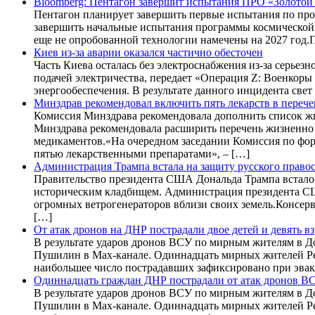
Bloomberg: Пентагон завершит испытания ПРО «Золотой 
Пентагон планирует завершить первые испытания по про
завершить начальные испытания программы космической 
еще не опробованной технологии намечены на 2027 год.П
Киев из-за аварии оказался частично обесточен
Часть Киева осталась без электроснабжения из-за серье
подачей электричества, передает «Операция Z: Военкор
энергообеспечения. В результате данного инцидента свет 
Минздрав рекомендовал включить пять лекарств в переч
Комиссия Минздрава рекомендовала дополнить список ж
Минздрава рекомендовала расширить перечень жизненно
медикаментов.«На очередном заседании Комиссия по фо
пятью лекарственными препаратами», – […]
Администрация Трампа встала на защиту русского прав
Правительство президента США Дональда Трампа встало 
историческим кладбищем. Администрация президента СШ
огромных ветрогенераторов вблизи своих земель.Консерв
[…]
От атак дронов на ДНР пострадали двое детей и девять в
В результате ударов дронов ВСУ по мирным жителям в Д
Пушилин в Max-канале. Одиннадцать мирных жителей Рес
наибольшее число пострадавших зафиксировано при эвак
Одиннадцать граждан ДНР пострадали от атак дронов В
В результате ударов дронов ВСУ по мирным жителям в Д
Пушилин в Max-канале. Одиннадцать мирных жителей Рес