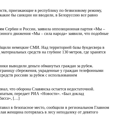
рств, приезжающие в республику по безвизовому режиму,
какие бы санкции ни вводили, в Белоруссию все равно
иям Сербии и России, заявила оппозиционная партия «Мы –
онного движения «Мы – сила народа» заявили, что подобные
ообщили немецкие СМИ. Над территорией базы бундесвера в
атериальных средств на глубине 130 метров, где хранятся
ники выводили деньги обманутых граждан за рубеж.
 границу сбережения, украденные у граждан телефонными
средств россиян за рубеж с использованием
л, что оборона Славянска остается недостаточной.
апатым, передает РИА «Новости». «Был доклад
асса», […]
ставил в безопасное место, сообщили в региональном Главном
ая женщина потерялась в лесу неподалеку от девятого