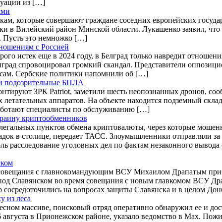
уации из […]
ями
кам, которые совершают граждане соседних европейских госуда
и в Вилейский район Минской области. Лукашенко заявил, что 
. Пусть это немножко […]
тношениям с Россией
рого истек еще в 2024 году, в Белград только навредит отношен
елград спровоцировал громкий скандал. Представители оппозици
сам. Сербские политики напомнили об […]
или подозрительные БПЛА
онтируют ЗРК Patriot, заметили шесть неопознанных дронов, с
етательных аппаратов. На объекте находится подземный склад м
 работают специалисты по обслуживанию […]
Украину криптообменников
легальных пунктов обмена криптовалюты, через которые мошен
док в столице, передает ТАСС. Злоумышленники отправляли за
ль расследование уголовных дел по фактам незаконного вывода 
ском
совещания с главнокомандующим ВСУ Михаилом Драпатым призна
од Славянском во время совещания с новым главкомом ВСУ Др
сосредоточились на вопросах защиты Славянска и в целом Донб
у из леса
лесном массиве, поисковый отряд оперативно обнаружил ее и до
вгуста в Прионежском районе, указало ведомство в Max. Пожил