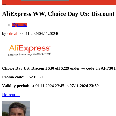
AliExpress WW, Choice Day US: Discount 
Купоны
by
cdreal
-
04.11.2024
04.11.2024
0
Choice Day US: Discount $30 off $229 order w/ code USAFF30 
Promo code:
USAFF30
Validity period:
от 01.11.2024 23:45
to 07.11.2024 23:59
Источник