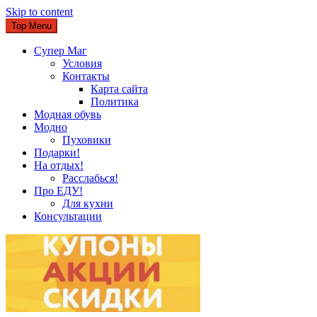
Skip to content
Top Menu
Супер Маг
Условия
Контакты
Карта сайта
Политика
Модная обувь
Модно
Пуховики
Подарки!
На отдых!
Расслабься!
Про ЕДУ!
Для кухни
Консультации