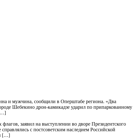
щина и мужчина, сообщили в Оперштабе региона. «Два
городе Шебекино дрон-камикадзе ударил по припаркованному
[…]
 флагов, заявил на выступлении во дворе Президентского
 справлялись с постсоветским наследием Российской
м […]