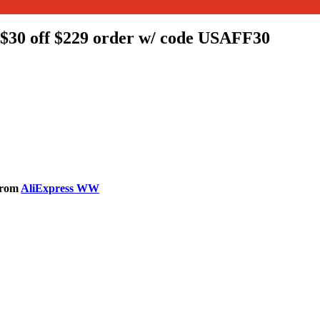
$30 off $229 order w/ code USAFF30
from
AliExpress WW