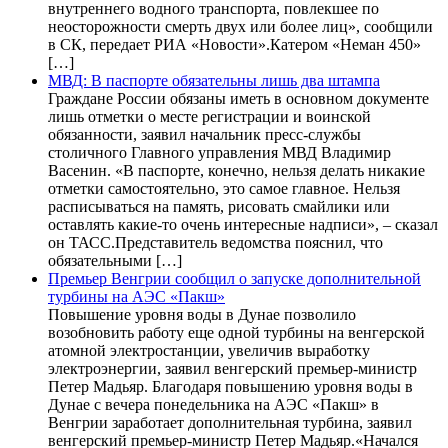
внутреннего водного транспорта, повлекшее по
неосторожности смерть двух или более лиц», сообщили
в СК, передает РИА «Новости».Катером «Неман 450»
[…]
МВД: В паспорте обязательны лишь два штампа
Граждане России обязаны иметь в основном документе
лишь отметки о месте регистрации и воинской
обязанности, заявил начальник пресс-службы
столичного Главного управления МВД Владимир
Васенин. «В паспорте, конечно, нельзя делать никакие
отметки самостоятельно, это самое главное. Нельзя
расписываться на память, рисовать смайлики или
оставлять какие-то очень интересные надписи», – сказал
он ТАСС.Представитель ведомства пояснил, что
обязательными […]
Премьер Венгрии сообщил о запуске дополнительной
турбины на АЭС «Пакш»
Повышение уровня воды в Дунае позволило
возобновить работу еще одной турбины на венгерской
атомной электростанции, увеличив выработку
электроэнергии, заявил венгерский премьер-министр
Петер Мадьяр. Благодаря повышению уровня воды в
Дунае с вечера понедельника на АЭС «Пакш» в
Венгрии заработает дополнительная турбина, заявил
венгерский премьер-министр Петер Мадьяр.«Начался