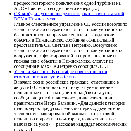
процесс повторного подключения одной турбины на
АЭС «Пакш». С сегодняшнего вечера […]
СК возбудил уголовное дело о теракте в связи с атакой
ВСУ в Нижнекамске
Главное следственное управление СК России возбудило
уголовное дело о теракте в связи с атакой украинских
беспилотников на промышленные и гражданские
объекты в Нижнекамске, сообщила официальный
представитель СК Светлана Петренко. Возбуждено
уголовное дело о теракте в связи с атакой украинских
вооруженных формирований на промышленные и
гражданские объекты в Нижнекамске, следует из
сообщения в Max СК.Петренко сообщила, […]
Ученый Балынин: В сентябре повысят пенсии
отметившим в августе 80-летие
В начале осени российские граждане, отметившие в
августе 80-летний юбилей, получат увеличенные
пенсионные выплаты с учетом надбавки за уход,
сообщил доцент Финансового университета при
правительстве Игорь Балынин. «Для данной категории
пенсионеров предусмотрено, во-первых, двукратное
увеличение фиксированной выплаты к страховой
пенсии по старости, а во-вторых, включение в нее
надбавки за уход», – рассказал кандидат экономических
наук […]