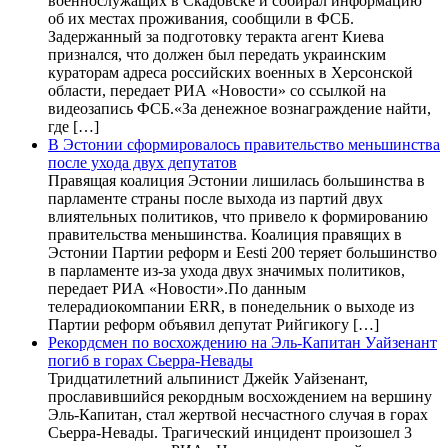
военнослужащих в Скадовске и собирал информацию
об их местах проживания, сообщили в ФСБ.
Задержанный за подготовку теракта агент Киева
признался, что должен был передать украинским
кураторам адреса российских военных в Херсонской
области, передает РИА «Новости» со ссылкой на
видеозапись ФСБ.«За денежное вознаграждение найти,
где […]
В Эстонии сформировалось правительство меньшинства
после ухода двух депутатов
Правящая коалиция Эстонии лишилась большинства в
парламенте страны после выхода из партий двух
влиятельных политиков, что привело к формированию
правительства меньшинства. Коалиция правящих в
Эстонии Партии реформ и Eesti 200 теряет большинство
в парламенте из-за ухода двух значимых политиков,
передает РИА «Новости».По данным
телерадиокомпании ERR, в понедельник о выходе из
Партии реформ объявил депутат Рийгикогу […]
Рекордсмен по восхождению на Эль-Капитан Уайзенант
погиб в горах Сьерра-Невады
Тридцатилетний альпинист Джейк Уайзенант,
прославившийся рекордным восхождением на вершину
Эль-Капитан, стал жертвой несчастного случая в горах
Сьерра-Невады. Трагический инцидент произошел 3