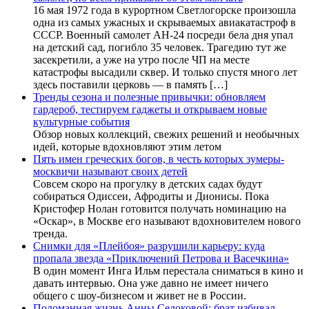
16 мая 1972 года в курортном Светлогорске произошла
одна из самых ужасных и скрываемых авиакатастроф в
СССР. Военный самолет АН-24 посреди бела дня упал
на детский сад, погибло 35 человек. Трагедию тут же
засекретили, а уже на утро после ЧП на месте
катастрофы высадили сквер. И только спустя много лет
здесь поставили церковь — в память […]
Тренды сезона и полезные привычки: обновляем
гардероб, тестируем гаджеты и открываем новые
культурные события
Обзор новых коллекций, свежих решений и необычных
идей, которые вдохновляют этим летом
Пять имен греческих богов, в честь которых зумеры-
москвичи называют своих детей
Совсем скоро на прогулку в детских садах будут
собираться Одиссеи, Афродиты и Дионисы. Пока
Кристофер Нолан готовится получать номинацию на
«Оскар», в Москве его называют вдохновителем нового
тренда.
Снимки для «Плейбоя» разрушили карьеру: куда
пропала звезда «Приключений Петрова и Васечкина»
В один момент Инга Ильм перестала сниматься в кино и
давать интервью. Она уже давно не имеет ничего
общего с шоу-бизнесом и живет не в России.
Поломанная жизнь Анны Седоковой: брат избивал,