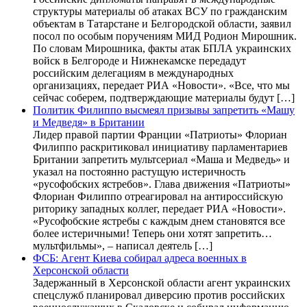
структуры материалы об атаках ВСУ по гражданским
объектам в Татарстане и Белгородской области, заявил
посол по особым поручениям МИД Родион Мирошник.
По словам Мирошника, факты атак БПЛА украинских
войск в Белгороде и Нижнекамске передадут
российским делегациям в международных
организациях, передает РИА «Новости». «Все, что мы
сейчас соберем, подтверждающие материалы будут […]
Политик Филиппо высмеял призывы запретить «Машу
и Медведя» в Британии
Лидер правой партии Франции «Патриоты» Флориан
Филиппо раскритиковал инициативу парламентариев
Британии запретить мультсериал «Маша и Медведь» и
указал на постоянно растущую истеричность
«русофобских ястребов». Глава движения «Патриоты»
Флориан Филиппо отреагировал на антироссийскую
риторику западных коллег, передает РИА «Новости».
«Русофобские ястребы с каждым днем становятся все
более истеричными! Теперь они хотят запретить…
мультфильмы», – написал деятель […]
ФСБ: Агент Киева собирал адреса военных в
Херсонской области
Задержанный в Херсонской области агент украинских
спецслужб планировал диверсию против российских