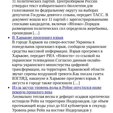
11 политических партий. Центризбирком России
утвердил текст избирательного бюллетеня для
голосования по федеральному округу на выборах
депутатов Госдумы девятого созыва, передает ТАСС. В
документ вошли все 11 партий с зарегистрированными
списками кандидатов, включая «Яблоко».Порядок
размещения политических сил определила жеребьевка,
прошедшая […]
В Харькове произошел взрыв
В городе Харьков на северо-востоке Украины в
понедельник произошел взрыв, сообщили украинские
средства массовой информации. Взрыв прогремел в
Харькове, передает РИА «Новости» со ссылкой на
украинское телевидение.Согласно данным онлайн-
карты украинского министерства цифровой
трансформации, на территории Харьковской области
звучат сирены воздушной тревоги.Как писала газета
ВЗГЛЯД, накануне в Харькове прогремел взрыв. 8
августа в городе также произошли […]
Из-за засухи уровень воды в Рейне опустился ниже
рекорда прошлого века
Аномально теплая весна и дефицит осадков критически
истощили Рейн на территории Нидерландов, где объем
протекающей воды упал до 614 кубометров в секунду.
Уровень реки Рейн на востоке Нидерландов у