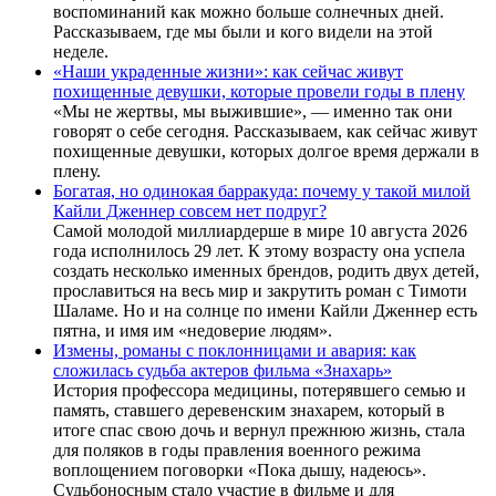
воспоминаний как можно больше солнечных дней.
Рассказываем, где мы были и кого видели на этой
неделе.
«Наши украденные жизни»: как сейчас живут
похищенные девушки, которые провели годы в плену
«Мы не жертвы, мы выжившие», — именно так они
говорят о себе сегодня. Рассказываем, как сейчас живут
похищенные девушки, которых долгое время держали в
плену.
Богатая, но одинокая барракуда: почему у такой милой
Кайли Дженнер совсем нет подруг?
Самой молодой миллиардерше в мире 10 августа 2026
года исполнилось 29 лет. К этому возрасту она успела
создать несколько именных брендов, родить двух детей,
прославиться на весь мир и закрутить роман с Тимоти
Шаламе. Но и на солнце по имени Кайли Дженнер есть
пятна, и имя им «недоверие людям».
Измены, романы с поклонницами и авария: как
сложилась судьба актеров фильма «Знахарь»
История профессора медицины, потерявшего семью и
память, ставшего деревенским знахарем, который в
итоге спас свою дочь и вернул прежнюю жизнь, стала
для поляков в годы правления военного режима
воплощением поговорки «Пока дышу, надеюсь».
Судьбоносным стало участие в фильме и для