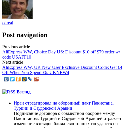
cdreal
Post navigation
Previous article
AliExpress WW, Choice Day US: Discount $10 off $79 order w/
code USAFF10
Next article
AliExpress WW, UK New User Exclusive Discount Code: Get £4
Off When You Spend £6: UKNEW4
Взгляд
Иран отреагировал на оборонный пакт Пакистана,
Турции и Саудовской Аравии
Подписание договора о совместной обороне между
Пакистаном, Турцией и Саудовской Аравией отражает
изменение взглядов ближневосточных государств на