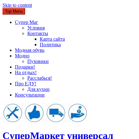
Skip to content
Top Menu
Супер Маг
Условия
Контакты
Карта сайта
Политика
Модная обувь
Модно
Пуховики
Подарки!
На отдых!
Расслабься!
Про ЕДУ!
Для кухни
Консультации
CуперМаркет универсал