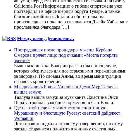
августа, передает РИА «Новости» со ссылкой на газету
California Post.Информацию о гибели спортсмена уже
подтвердили в офисе шерифа округа Туларе, а также
близкие покойного. Детали и обстоятельства
произошедшего пока не разглашаются.Джейк Уайзенант
прославился благодаря […]
Между нами, Девочками…
Пострадавшая после процедуры у жены Курбана
Омарова прячет лицо под очками: «Могла потерять
зрение»
Бывшая клиентка Валерии рассказала о процедуре,
которая обернулась для нее серьезными переживаниями
за здоровье. По словам Анны, во время манипуляции
началось кровотечение.
Младшая дочь Брюса Уиллиса и Деми Мур Таллула
вышла замуж
Таллула вышла замуж за музыканта Джастина Эйси.
Пара устроила свадебное торжество в Сан-Вэлли.
Где на этой неделе мы встретили спортивную
Мурашкину и блестящую Гусеву: светский дайджест
Woman.ru
Лето плавно подходит к своему завершению, поэтому
звезды стараются положить в копилку счастливых