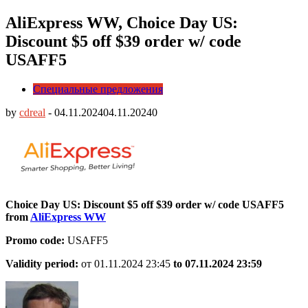
AliExpress WW, Choice Day US:
Discount $5 off $39 order w/ code
USAFF5
Специальные предложения
by
cdreal
-
04.11.2024
04.11.2024
0
Choice Day US: Discount $5 off $39 order w/ code USAFF5
from
AliExpress WW
Promo code:
USAFF5
Validity period:
от 01.11.2024 23:45
to 07.11.
2024 23:59