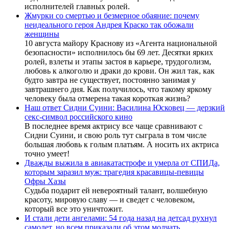
исполнителей главных ролей.
Жмурки со смертью и безмерное обаяние: почему
неидеального героя Андрея Краско так обожали
женщины
10 августа майору Краснову из «Агента национальной
безопасности» исполнилось бы 69 лет. Десятки ярких
ролей, взлеты и этапы застоя в карьере, трудоголизм,
любовь к алкоголю и драки до крови. Он жил так, как
будто завтра не существует, постоянно занимая у
завтрашнего дня. Как получилось, что такому яркому
человеку была отмерена такая короткая жизнь?
Наш ответ Сидни Суини: Василина Юсковец — дерзкий
секс-символ российского кино
В последнее время актрису все чаще сравнивают с
Сидни Суини, и свою роль тут сыграла в том числе
большая любовь к голым платьям. А носить их актриса
точно умеет!
Дважды выжила в авиакатастрофе и умерла от СПИДа,
которым заразил муж: трагедия красавицы-певицы
Офры Хазы
Судьба подарит ей невероятный талант, волшебную
красоту, мировую славу — и сведет с человеком,
который все это уничтожит.
И стали дети ангелами: 54 года назад на детсад рухнул
самолет, но всем приказали об этом молчать