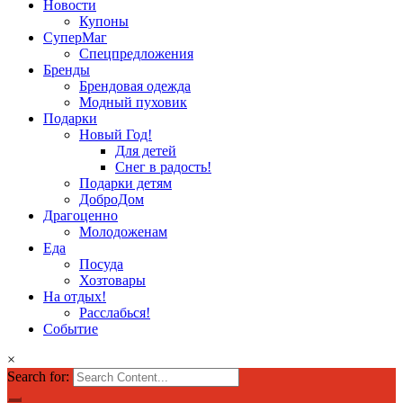
Новости
Купоны
СуперМаг
Спецпредложения
Бренды
Брендовая одежда
Модный пуховик
Подарки
Новый Год!
Для детей
Снег в радость!
Подарки детям
ДоброДом
Драгоценно
Молодоженам
Еда
Посуда
Хозтовары
На отдых!
Расслабься!
Событие
×
Search for: