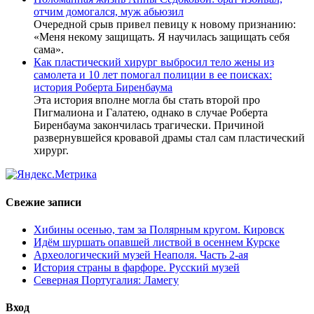
отчим домогался, муж абьюзил
Очередной срыв привел певицу к новому признанию:
«Меня некому защищать. Я научилась защищать себя
сама».
Как пластический хирург выбросил тело жены из
самолета и 10 лет помогал полиции в ее поисках:
история Роберта Биренбаума
Эта история вполне могла бы стать второй про
Пигмалиона и Галатею, однако в случае Роберта
Биренбаума закончилась трагически. Причиной
развернувшейся кровавой драмы стал сам пластический
хирург.
Свежие записи
Хибины осенью, там за Полярным кругом. Кировск
Идём шуршать опавшей листвой в осеннем Курске
Археологический музей Неаполя. Часть 2-ая
История страны в фарфоре. Русский музей
Северная Португалия: Ламегу
Вход