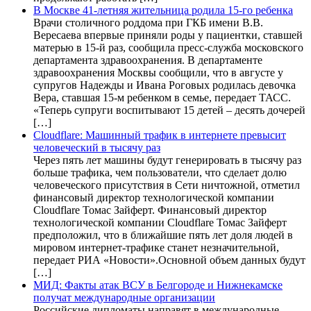
В Москве 41-летняя жительница родила 15-го ребенка
Врачи столичного роддома при ГКБ имени В.В.
Вересаева впервые приняли роды у пациентки, ставшей
матерью в 15-й раз, сообщила пресс-служба московского
департамента здравоохранения. В департаменте
здравоохранения Москвы сообщили, что в августе у
супругов Надежды и Ивана Роговых родилась девочка
Вера, ставшая 15-м ребенком в семье, передает ТАСС.
«Теперь супруги воспитывают 15 детей – десять дочерей
[…]
Cloudflare: Машинный трафик в интернете превысит
человеческий в тысячу раз
Через пять лет машины будут генерировать в тысячу раз
больше трафика, чем пользователи, что сделает долю
человеческого присутствия в Сети ничтожной, отметил
финансовый директор технологической компании
Cloudflare Томас Зайферт. Финансовый директор
технологической компании Cloudflare Томас Зайферт
предположил, что в ближайшие пять лет доля людей в
мировом интернет-трафике станет незначительной,
передает РИА «Новости».Основной объем данных будут
[…]
МИД: Факты атак ВСУ в Белгороде и Нижнекамске
получат международные организации
Российские дипломаты направят в международные