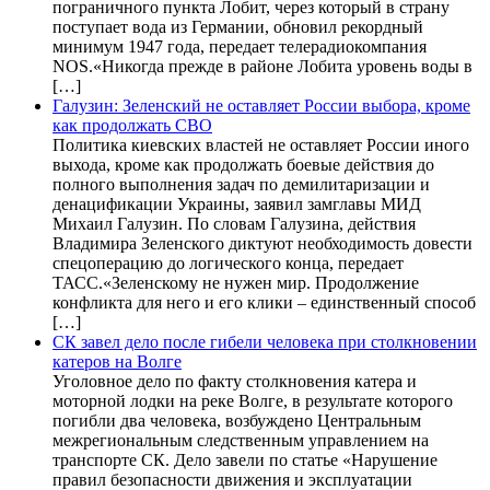
пограничного пункта Лобит, через который в страну
поступает вода из Германии, обновил рекордный
минимум 1947 года, передает телерадиокомпания
NOS.«Никогда прежде в районе Лобита уровень воды в
[…]
Галузин: Зеленский не оставляет России выбора, кроме
как продолжать СВО
Политика киевских властей не оставляет России иного
выхода, кроме как продолжать боевые действия до
полного выполнения задач по демилитаризации и
денацификации Украины, заявил замглавы МИД
Михаил Галузин. По словам Галузина, действия
Владимира Зеленского диктуют необходимость довести
спецоперацию до логического конца, передает
ТАСС.«Зеленскому не нужен мир. Продолжение
конфликта для него и его клики – единственный способ
[…]
СК завел дело после гибели человека при столкновении
катеров на Волге
Уголовное дело по факту столкновения катера и
моторной лодки на реке Волге, в результате которого
погибли два человека, возбуждено Центральным
межрегиональным следственным управлением на
транспорте СК. Дело завели по статье «Нарушение
правил безопасности движения и эксплуатации