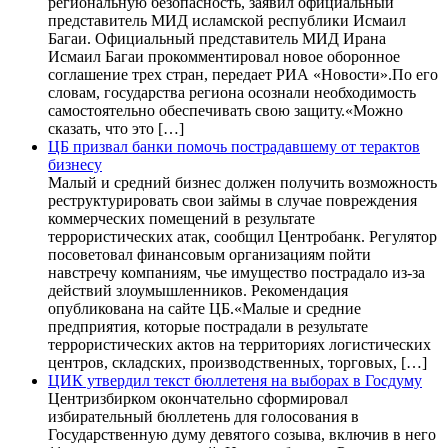
региональную безопасность, заявил официальный
представитель МИД исламской республики Исмаил
Багаи. Официальный представитель МИД Ирана
Исмаил Багаи прокомментировал новое оборонное
соглашение трех стран, передает РИА «Новости».По его
словам, государства региона осознали необходимость
самостоятельно обеспечивать свою защиту.«Можно
сказать, что это […]
ЦБ призвал банки помочь пострадавшему от терактов
бизнесу
Малый и средний бизнес должен получить возможность
реструктурировать свои займы в случае повреждения
коммерческих помещений в результате
террористических атак, сообщил Центробанк. Регулятор
посоветовал финансовым организациям пойти
навстречу компаниям, чье имущество пострадало из-за
действий злоумышленников. Рекомендация
опубликована на сайте ЦБ.«Малые и средние
предприятия, которые пострадали в результате
террористических актов на территориях логистических
центров, складских, производственных, торговых, […]
ЦИК утвердил текст бюллетеня на выборах в Госдуму
Центризбирком окончательно сформировал
избирательный бюллетень для голосования в
Государственную думу девятого созыва, включив в него