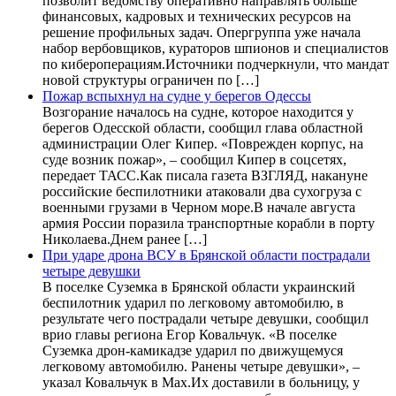
позволит ведомству оперативно направлять больше
финансовых, кадровых и технических ресурсов на
решение профильных задач. Опергруппа уже начала
набор вербовщиков, кураторов шпионов и специалистов
по кибероперациям.Источники подчеркнули, что мандат
новой структуры ограничен по […]
Пожар вспыхнул на судне у берегов Одессы
Возгорание началось на судне, которое находится у
берегов Одесской области, сообщил глава областной
администрации Олег Кипер. «Поврежден корпус, на
суде возник пожар», – сообщил Кипер в соцсетях,
передает ТАСС.Как писала газета ВЗГЛЯД, накануне
российские беспилотники атаковали два сухогруза с
военными грузами в Черном море.В начале августа
армия России поразила транспортные корабли в порту
Николаева.Днем ранее […]
При ударе дрона ВСУ в Брянской области пострадали
четыре девушки
В поселке Суземка в Брянской области украинский
беспилотник ударил по легковому автомобилю, в
результате чего пострадали четыре девушки, сообщил
врио главы региона Егор Ковальчук. «В поселке
Суземка дрон-камикадзе ударил по движущемуся
легковому автомобилю. Ранены четыре девушки», –
указал Ковальчук в Max.Их доставили в больницу, у