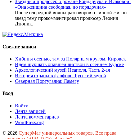
Звездный продюсер о романе Бондарчука и Исаковой:
«Она женщина свободная, но порядочная»
После очередной волны разговоров о личной жизни
звезд тему прокомментировал продюсер Леонид
Дзюник.
Свежие записи
Хибины осенью, там за Полярным кругом. Кировск
Идём шуршать опавшей листвой в осеннем Курске
Археологический музей Неаполя. Часть 2-ая
История страны в фарфоре. Русский музей
Северная Португалия: Ламегу
Вход
Войти
Лента записей
Лента комментариев
WordPress.org
© 2026
СуперМаг универсальных товаров. Все права
защищены.@ТМ ТД"EvaGroshe"