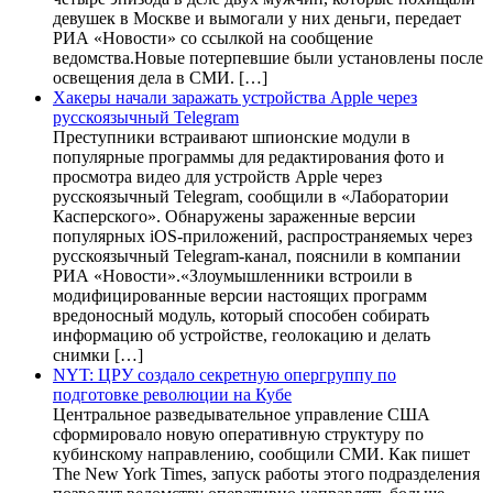
девушек в Москве и вымогали у них деньги, передает
РИА «Новости» со ссылкой на сообщение
ведомства.Новые потерпевшие были установлены после
освещения дела в СМИ. […]
Хакеры начали заражать устройства Apple через
русскоязычный Telegram
Преступники встраивают шпионские модули в
популярные программы для редактирования фото и
просмотра видео для устройств Apple через
русскоязычный Telegram, сообщили в «Лаборатории
Касперского». Обнаружены зараженные версии
популярных iOS-приложений, распространяемых через
русскоязычный Telegram-канал, пояснили в компании
РИА «Новости».«Злоумышленники встроили в
модифицированные версии настоящих программ
вредоносный модуль, который способен собирать
информацию об устройстве, геолокацию и делать
снимки […]
NYT: ЦРУ создало секретную опергруппу по
подготовке революции на Кубе
Центральное разведывательное управление США
сформировало новую оперативную структуру по
кубинскому направлению, сообщили СМИ. Как пишет
The New York Times, запуск работы этого подразделения