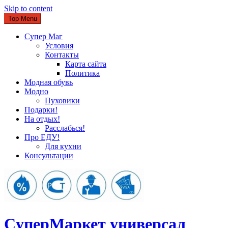
Skip to content
Top Menu
Супер Маг
Условия
Контакты
Карта сайта
Политика
Модная обувь
Модно
Пуховики
Подарки!
На отдых!
Расслабься!
Про ЕДУ!
Для кухни
Консультации
CуперМаркет универсал