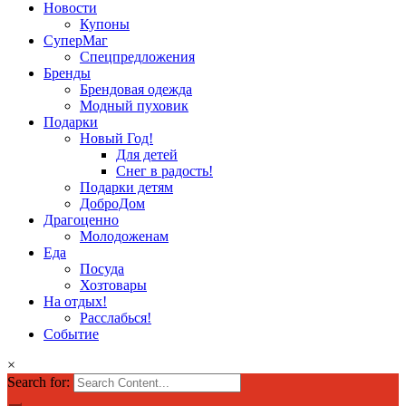
Новости
Купоны
СуперМаг
Спецпредложения
Бренды
Брендовая одежда
Модный пуховик
Подарки
Новый Год!
Для детей
Снег в радость!
Подарки детям
ДоброДом
Драгоценно
Молодоженам
Еда
Посуда
Хозтовары
На отдых!
Расслабься!
Событие
×
Search for: