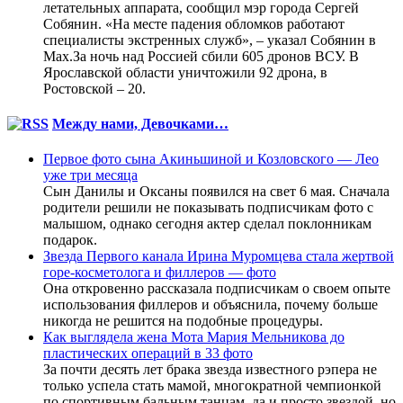
летательных аппарата, сообщил мэр города Сергей
Собянин. «На месте падения обломков работают
специалисты экстренных служб», – указал Собянин в
Max.За ночь над Россией сбили 605 дронов ВСУ. В
Ярославской области уничтожили 92 дрона, в
Ростовской – 20.
Между нами, Девочками…
Первое фото сына Акиньшиной и Козловского — Лео
уже три месяца
Сын Данилы и Оксаны появился на свет 6 мая. Сначала
родители решили не показывать подписчикам фото с
малышом, однако сегодня актер сделал поклонникам
подарок.
Звезда Первого канала Ирина Муромцева стала жертвой
горе-косметолога и филлеров — фото
Она откровенно рассказала подписчикам о своем опыте
использования филлеров и объяснила, почему больше
никогда не решится на подобные процедуры.
Как выглядела жена Мота Мария Мельникова до
пластических операций в 33 фото
За почти десять лет брака звезда известного рэпера не
только успела стать мамой, многократной чемпионкой
по спортивным бальным танцам, да и просто звездой, но