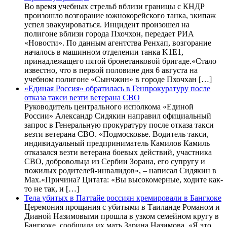
Во время учебных стрельб вблизи границы с КНДР
произошло возгорание южнокорейского танка, экипаж
успел эвакуироваться. Инцидент произошел на
полигоне вблизи города Пхочхон, передает РИА
«Новости». По данным агентства Ренхап, возгорание
началось в машинном отделении танка K1E1,
принадлежащего пятой бронетанковой бригаде.«Стало
известно, что в первой половине дня 6 августа на
учебном полигоне «Сынчжин» в городе Пхочхан […]
«Единая Россия» обратилась в Генпрокуратуру после
отказа такси везти ветерана СВО
Руководитель центрального исполкома «Единой
России» Александр Сидякин направил официальный
запрос в Генеральную прокуратуру после отказа такси
везти ветерана СВО. «Подмосковье. Водитель такси,
индивидуальный предприниматель Камилов Камиль
отказался везти ветерана боевых действий, участника
СВО, добровольца из Сербии Зорана, его супругу и
пожилых родителей-инвалидов», – написал Сидякин в
Max.«Причина? Цитата: «Вы высокомерные, ходите как-
то не так, и […]
Тела убитых в Паттайе россиян кремировали в Бангкоке
Церемония прощания с убитыми в Таиланде Романом и
Дианой Назимовыми прошла в узком семейном кругу в
Бангкоке, сообщила их мать Зарина Назимова. «Я это