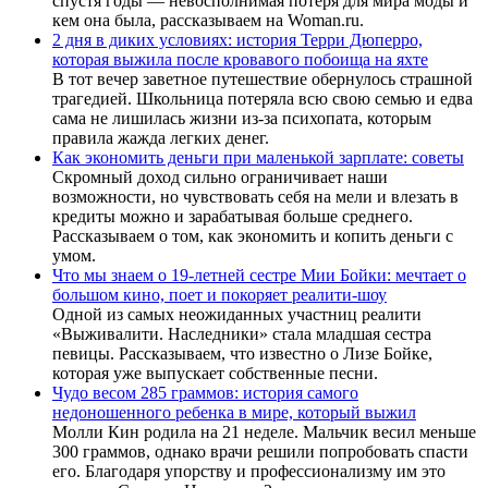
спустя годы — невосполнимая потеря для мира моды и
кем она была, рассказываем на Woman.ru.
2 дня в диких условиях: история Терри Дюперро,
которая выжила после кровавого побоища на яхте
В тот вечер заветное путешествие обернулось страшной
трагедией. Школьница потеряла всю свою семью и едва
сама не лишилась жизни из-за психопата, которым
правила жажда легких денег.
Как экономить деньги при маленькой зарплате: советы
Скромный доход сильно ограничивает наши
возможности, но чувствовать себя на мели и влезать в
кредиты можно и зарабатывая больше среднего.
Рассказываем о том, как экономить и копить деньги с
умом.
Что мы знаем о 19-летней сестре Мии Бойки: мечтает о
большом кино, поет и покоряет реалити-шоу
Одной из самых неожиданных участниц реалити
«Выживалити. Наследники» стала младшая сестра
певицы. Рассказываем, что известно о Лизе Бойке,
которая уже выпускает собственные песни.
Чудо весом 285 граммов: история самого
недоношенного ребенка в мире, который выжил
Молли Кин родила на 21 неделе. Мальчик весил меньше
300 граммов, однако врачи решили попробовать спасти
его. Благодаря упорству и профессионализму им это