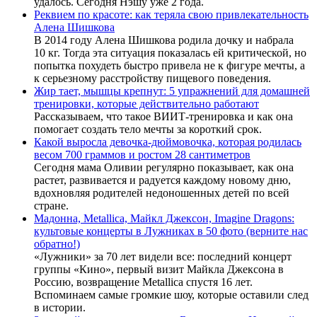
удалось. Сегодня Нэшу уже 2 года.
Реквием по красоте: как теряла свою привлекательность
Алена Шишкова
В 2014 году Алена Шишкова родила дочку и набрала
10 кг. Тогда эта ситуация показалась ей критической, но
попытка похудеть быстро привела не к фигуре мечты, а
к серьезному расстройству пищевого поведения.
Жир тает, мышцы крепнут: 5 упражнений для домашней
тренировки, которые действительно работают
Рассказываем, что такое ВИИТ-тренировка и как она
помогает создать тело мечты за короткий срок.
Какой выросла девочка-дюймовочка, которая родилась
весом 700 граммов и ростом 28 сантиметров
Сегодня мама Оливии регулярно показывает, как она
растет, развивается и радуется каждому новому дню,
вдохновляя родителей недоношенных детей по всей
стране.
Мадонна, Metallica, Майкл Джексон, Imagine Dragons:
культовые концерты в Лужниках в 50 фото (верните нас
обратно!)
«Лужники» за 70 лет видели все: последний концерт
группы «Кино», первый визит Майкла Джексона в
Россию, возвращение Metallica спустя 16 лет.
Вспоминаем самые громкие шоу, которые оставили след
в истории.