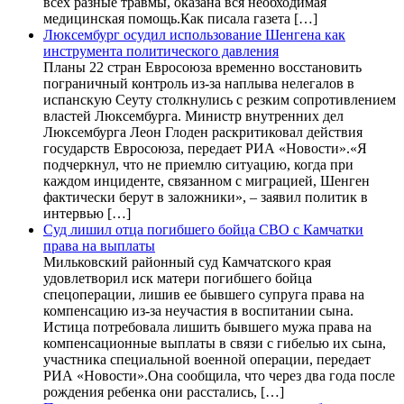
всех разные травмы, оказана вся необходимая
медицинская помощь.Как писала газета […]
Люксембург осудил использование Шенгена как
инструмента политического давления
Планы 22 стран Евросоюза временно восстановить
пограничный контроль из-за наплыва нелегалов в
испанскую Сеуту столкнулись с резким сопротивлением
властей Люксембурга. Министр внутренних дел
Люксембурга Леон Глоден раскритиковал действия
государств Евросоюза, передает РИА «Новости».«Я
подчеркнул, что не приемлю ситуацию, когда при
каждом инциденте, связанном с миграцией, Шенген
фактически берут в заложники», – заявил политик в
интервью […]
Суд лишил отца погибшего бойца СВО с Камчатки
права на выплаты
Мильковский районный суд Камчатского края
удовлетворил иск матери погибшего бойца
спецоперации, лишив ее бывшего супруга права на
компенсацию из-за неучастия в воспитании сына.
Истица потребовала лишить бывшего мужа права на
компенсационные выплаты в связи с гибелью их сына,
участника специальной военной операции, передает
РИА «Новости».Она сообщила, что через два года после
рождения ребенка они расстались, […]