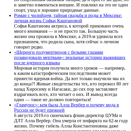
и заметно измениться внешне. И повлиял на это не один
спорт, уход и хорошие природные данные.
Роман с чилийцем, тайная свадьба и роды в Мексике:
личная жизнь Софьи Каштановой
Софья Каштанова актриса, к которой приковано очень
много внимания — и не просто так. Большую часть
жизни она прожила в Мексике, а 2019-м удивила всех
признанием, что родила сына, хотя сейчас о личном
говорит редко.
«Шеренги полумертвецов с белыми глазами
позавидовали мертвым»: реальные истории выживших
после ядерного взрыва
Мировая история получила много уроков — например,
к каким катастрофическим последствиям может
привести ядерная война. Да вот только выучили мы их
до конца?! Живые свидетельства тех, кто пережил 80 лет
назад Хиросиму и Нагасаки, до сих пор заставляют
вздрагивать всех, кто читает о них. И вывод всегда
один — такое не должно повториться!
«Гламурос»: кем была Алла Вербер и почему мода в
России не будет прежней
6 августа 2019-го скончалась фэшн-директор ЦУМа и
ДЛТ Алла Вербер. Она умерла от инфаркта на 62-м году
жизни. Почему гибель Аллы Константиновны даже