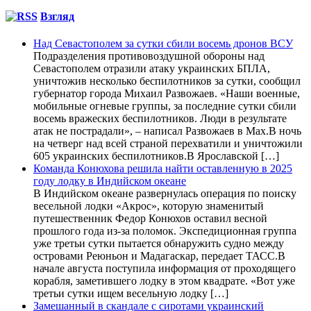
Взгляд
Над Севастополем за сутки сбили восемь дронов ВСУ
Подразделения противовоздушной обороны над
Севастополем отразили атаку украинских БПЛА,
уничтожив несколько беспилотников за сутки, сообщил
губернатор города Михаил Развожаев. «Наши военные,
мобильные огневые группы, за последние сутки сбили
восемь вражеских беспилотников. Люди в результате
атак не пострадали», – написал Развожаев в Max.В ночь
на четверг над всей страной перехватили и уничтожили
605 украинских беспилотников.В Ярославской […]
Команда Конюхова решила найти оставленную в 2025
году лодку в Индийском океане
В Индийском океане развернулась операция по поиску
весельной лодки «Акрос», которую знаменитый
путешественник Федор Конюхов оставил весной
прошлого года из-за поломок. Экспедиционная группа
уже третьи сутки пытается обнаружить судно между
островами Реюньон и Мадагаскар, передает ТАСС.В
начале августа поступила информация от проходящего
корабля, заметившего лодку в этом квадрате. «Вот уже
третьи сутки ищем весельную лодку […]
Замешанный в скандале с сиротами украинский