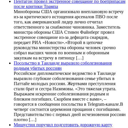
Пентагон провел экстренное совещание по боеприпасам
после критики Трампа
Минобороны США организовало внеплановую встречу
из-за критического истощения арсеналов ПВО после
того, как американский лидер лично отчитал
ответственного за снабжение чиновника. Заместитель
министра обороны США Стивен Файнберг провел
экстренное совещание из-за дефицита снарядов,
передает РИА «Новости».«Второй в цепочке
руководства министерства обороны человек срочно
собрал высших чинов по военным и оборонным
закупкам на встречу в пятницу […]
Посольство в Таиланде выразило соболезнования
родным убитых россиян
Российское дипломатическое ведомство в Таиланде
выразило глубокие соболезнования семье убитых в
Паттайе молодых россиян. Жертвами преступления
стали брат и сестра Назимовы. «Это тяжелая утрата.
Выражаем искренние соболезнования родным и
близким погибших. Скорбим вместе с вами», –
говорится в сообщении посольства в Telegram-канале.В
четверг состоится церемония прощания с погибшими.
Представительство с первых дней исчезновения россиян
плотно […]
Мишустин поручил подготовить дорожную карту