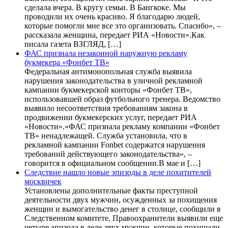
сделала вчера. В кругу семьи. В Бангкоке. Мы
проводили их очень красиво. Я благодарю людей,
которые помогли мне все это организовать. Спасибо», –
рассказала женщина, передает РИА «Новости».Как
писала газета ВЗГЛЯД, […]
ФАС признала незаконной наружную рекламу
букмекера «Фонбет ТВ»
Федеральная антимонопольная служба выявила
нарушения законодательства в уличной рекламной
кампании букмекерской конторы «Фонбет ТВ»,
использовавшей образ футбольного тренера. Ведомство
выявило несоответствия требованиям закона в
продвижении букмекерских услуг, передает РИА
«Новости».«ФАС признала рекламу компании «Фонбет
ТВ» ненадлежащей. Служба установила, что в
рекламной кампании Fonbet содержатся нарушения
требований действующего законодательства», –
говорится в официальном сообщении.В мае и […]
Следствие нашло новые эпизоды в деле похитителей
москвичек
Установлены дополнительные факты преступной
деятельности двух мужчин, осужденных за похищения
женщин и вымогательство денег в столице, сообщили в
Следственном комитете. Правоохранители выявили еще
четыре эпизода в деле двух мужчин, которые похищали