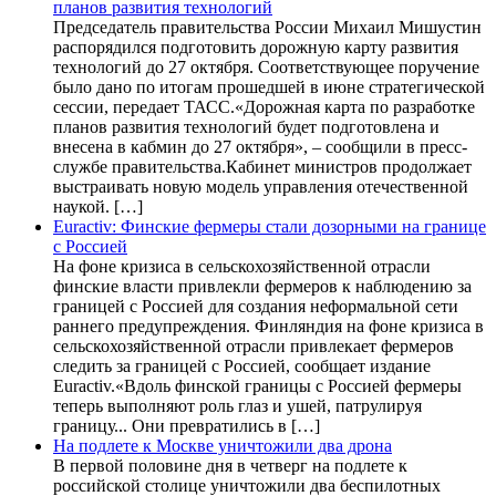
планов развития технологий
Председатель правительства России Михаил Мишустин
распорядился подготовить дорожную карту развития
технологий до 27 октября. Соответствующее поручение
было дано по итогам прошедшей в июне стратегической
сессии, передает ТАСС.«Дорожная карта по разработке
планов развития технологий будет подготовлена и
внесена в кабмин до 27 октября», – сообщили в пресс-
службе правительства.Кабинет министров продолжает
выстраивать новую модель управления отечественной
наукой. […]
Euractiv: Финские фермеры стали дозорными на границе
с Россией
На фоне кризиса в сельскохозяйственной отрасли
финские власти привлекли фермеров к наблюдению за
границей с Россией для создания неформальной сети
раннего предупреждения. Финляндия на фоне кризиса в
сельскохозяйственной отрасли привлекает фермеров
следить за границей с Россией, сообщает издание
Euractiv.«Вдоль финской границы с Россией фермеры
теперь выполняют роль глаз и ушей, патрулируя
границу... Они превратились в […]
На подлете к Москве уничтожили два дрона
В первой половине дня в четверг на подлете к
российской столице уничтожили два беспилотных