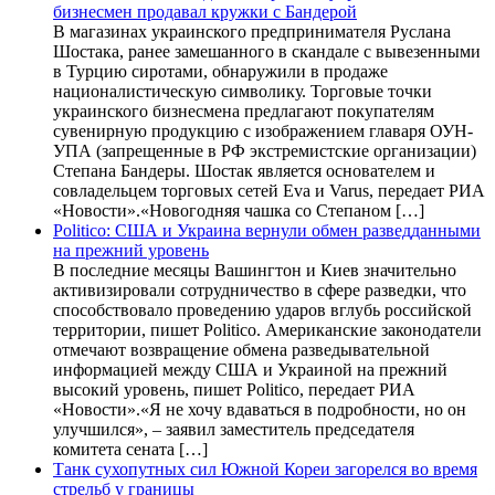
бизнесмен продавал кружки с Бандерой
В магазинах украинского предпринимателя Руслана
Шостака, ранее замешанного в скандале с вывезенными
в Турцию сиротами, обнаружили в продаже
националистическую символику. Торговые точки
украинского бизнесмена предлагают покупателям
сувенирную продукцию с изображением главаря ОУН-
УПА (запрещенные в РФ экстремистские организации)
Степана Бандеры. Шостак является основателем и
совладельцем торговых сетей Eva и Varus, передает РИА
«Новости».«Новогодняя чашка со Степаном […]
Politico: США и Украина вернули обмен разведданными
на прежний уровень
В последние месяцы Вашингтон и Киев значительно
активизировали сотрудничество в сфере разведки, что
способствовало проведению ударов вглубь российской
территории, пишет Politico. Американские законодатели
отмечают возвращение обмена разведывательной
информацией между США и Украиной на прежний
высокий уровень, пишет Politico, передает РИА
«Новости».«Я не хочу вдаваться в подробности, но он
улучшился», – заявил заместитель председателя
комитета сената […]
Танк сухопутных сил Южной Кореи загорелся во время
стрельб у границы