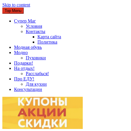
Skip to content
Top Menu
Супер Маг
Условия
Контакты
Карта сайта
Политика
Модная обувь
Модно
Пуховики
Подарки!
На отдых!
Расслабься!
Про ЕДУ!
Для кухни
Консультации