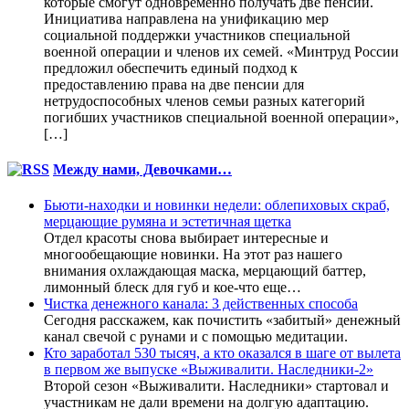
которые смогут одновременно получать две пенсии.
Инициатива направлена на унификацию мер
социальной поддержки участников специальной
военной операции и членов их семей. «Минтруд России
предложил обеспечить единый подход к
предоставлению права на две пенсии для
нетрудоспособных членов семьи разных категорий
погибших участников специальной военной операции»,
[…]
Между нами, Девочками…
Бьюти-находки и новинки недели: облепиховых скраб,
мерцающие румяна и эстетичная щетка
Отдел красоты снова выбирает интересные и
многообещающие новинки. На этот раз нашего
внимания охлаждающая маска, мерцающий баттер,
лимонный блеск для губ и кое-что еще…
Чистка денежного канала: 3 действенных способа
Сегодня расскажем, как почистить «забитый» денежный
канал свечой с рунами и с помощью медитации.
Кто заработал 530 тысяч, а кто оказался в шаге от вылета
в первом же выпуске «Выживалити. Наследники-2»
Второй сезон «Выживалити. Наследники» стартовал и
участникам не дали времени на долгую адаптацию.