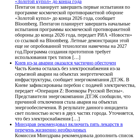
«Золотой купол» до конца года
Пентагон планирует завершить первые испытания по
программе космической противоракетной обороне
«Золотой купол» до конца 2026 года, сообщает
Bloomberg. Пентагон планирует завершить начальные
испытания программы космической противоракетной
обороны до конца 2026 года, передает РИА «Новости»
со ссылкой на Bloomberg. Летные демонстрации этой
еще не опробованной технологии намечены на 2027
год.Программа создания прототипов требует
использования трех типов […]
Киев из-за аварии оказался частично обесточен
Часть Киева осталась без электроснабжения из-за
серьезной аварии на объектах энергетической
инфраструктуры, сообщает энергокомпания ДТЭК. В
Киеве зафиксированы перебои с подачей электричества,
передает «Операция Z: Военкоры Русской Весны».
Представители энергокомпании ДТЭК сообщили, что
причиной отключения стала авария на объектах
энергообеспечения. В результате данного инцидента
свет полностью исчез в двух частях города. Уточняется,
что без электроснабжения […]
Минздрав рекомендовал включить пять лекарств в
перечень жизненно необходимых
Комиссия Минздрава рекомендовала дополнить список