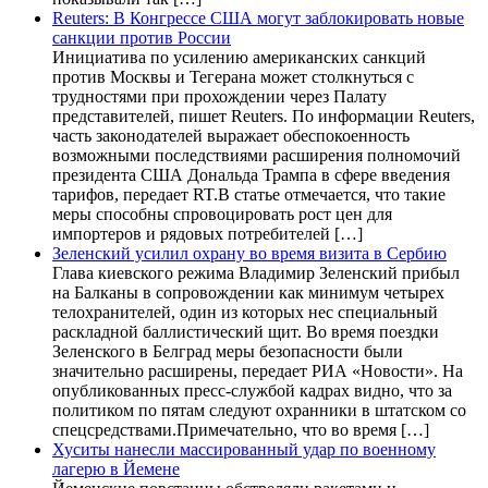
Reuters: В Конгрессе США могут заблокировать новые
санкции против России
Инициатива по усилению американских санкций
против Москвы и Тегерана может столкнуться с
трудностями при прохождении через Палату
представителей, пишет Reuters. По информации Reuters,
часть законодателей выражает обеспокоенность
возможными последствиями расширения полномочий
президента США Дональда Трампа в сфере введения
тарифов, передает RT.В статье отмечается, что такие
меры способны спровоцировать рост цен для
импортеров и рядовых потребителей […]
Зеленский усилил охрану во время визита в Сербию
Глава киевского режима Владимир Зеленский прибыл
на Балканы в сопровождении как минимум четырех
телохранителей, один из которых нес специальный
раскладной баллистический щит. Во время поездки
Зеленского в Белград меры безопасности были
значительно расширены, передает РИА «Новости». На
опубликованных пресс-службой кадрах видно, что за
политиком по пятам следуют охранники в штатском со
спецсредствами.Примечательно, что во время […]
Хуситы нанесли массированный удар по военному
лагерю в Йемене