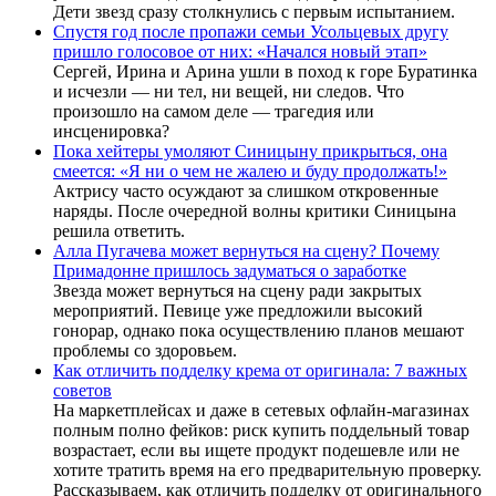
Дети звезд сразу столкнулись с первым испытанием.
Спустя год после пропажи семьи Усольцевых другу
пришло голосовое от них: «Начался новый этап»
Сергей, Ирина и Арина ушли в поход к горе Буратинка
и исчезли — ни тел, ни вещей, ни следов. Что
произошло на самом деле — трагедия или
инсценировка?
Пока хейтеры умоляют Синицыну прикрыться, она
смеется: «Я ни о чем не жалею и буду продолжать!»
Актрису часто осуждают за слишком откровенные
наряды. После очередной волны критики Синицына
решила ответить.
Алла Пугачева может вернуться на сцену? Почему
Примадонне пришлось задуматься о заработке
Звезда может вернуться на сцену ради закрытых
мероприятий. Певице уже предложили высокий
гонорар, однако пока осуществлению планов мешают
проблемы со здоровьем.
Как отличить подделку крема от оригинала: 7 важных
советов
На маркетплейсах и даже в сетевых офлайн-магазинах
полным полно фейков: риск купить поддельный товар
возрастает, если вы ищете продукт подешевле или не
хотите тратить время на его предварительную проверку.
Рассказываем, как отличить подделку от оригинального