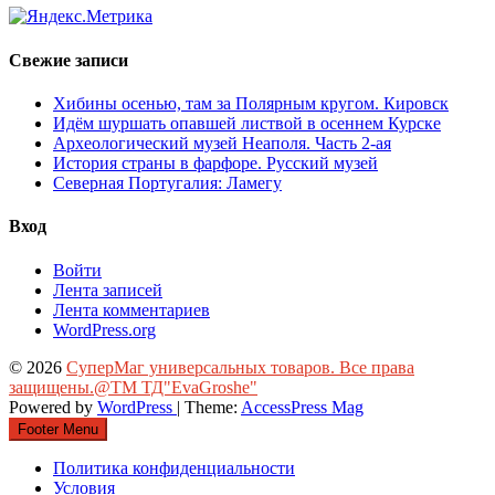
Свежие записи
Хибины осенью, там за Полярным кругом. Кировск
Идём шуршать опавшей листвой в осеннем Курске
Археологический музей Неаполя. Часть 2-ая
История страны в фарфоре. Русский музей
Северная Португалия: Ламегу
Вход
Войти
Лента записей
Лента комментариев
WordPress.org
© 2026
СуперМаг универсальных товаров. Все права
защищены.@ТМ ТД"EvaGroshe"
Powered by
WordPress
| Theme:
AccessPress Mag
Footer Menu
Политика конфиденциальности
Условия