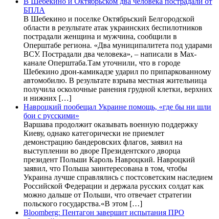
В Шебекино и Октябрьском два человека пострадали от
БПЛА
В Шебекино и поселке Октябрьский Белгородской
области в результате атак украинских беспилотников
пострадали женщина и мужчина, сообщили в
Оперштабе региона. «Два муниципалитета под ударами
ВСУ. Пострадали два человека», – написали в Max-
канале Оперштаба.Там уточнили, что в городе
Шебекино дрон-камикадзе ударил по припаркованному
автомобилю. В результате взрыва местная жительница
получила осколочные ранения грудной клетки, верхних
и нижних […]
Навроцкий пообещал Украине помощь, «где бы ни шли
бои с русскими»
Варшава продолжит оказывать военную поддержку
Киеву, однако категорически не приемлет
демонстрацию бандеровских флагов, заявил на
выступлении во дворе Президентского дворца
президент Польши Кароль Навроцкий. Навроцкий
заявил, что Польша заинтересована в том, чтобы
Украина лучше справлялись с постсоветским наследием
Российской Федерации и держала русских солдат как
можно дальше от Польши, что отвечает стратегии
польского государства.«В этом […]
Bloomberg: Пентагон завершит испытания ПРО