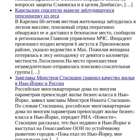
вопросах защиты Славянска и в целом Донбасса», […]
Карельские спасатели вывели заблудившуюся
пенсионерку из леса
В Карелии 60-летняя местная жительница заблудилась в
лесном массиве, поисковый отряд оперативно
обнаружил ее и доставил в безопасное место, сообщили
в региональном Главном управлении МЧС. Инцидент
произошел поздно вечером 6 августа в Прионежском
районе, указало ведомство в Max. Пожилая женщина
потерялась в лесу неподалеку от девятого километра
местности Лососинное.На место происшествия
незамедлительно отправилась поисково-спасательная
группа […]
Замглавы Минстроя Стасишин сравнил качество жилья
в Нью-Йорке и России
Российские многоквартирные дома по многим
параметрам превосходят жилье бизнес-класса в Нью-
Йорке, заявил замглавы Минстроя Никита Стасишин.
По словам Стасишина, российские многоквартирные
дома по многим параметрам превосходят жилье бизнес-
класса в Нью-Йорке, передает РИА «Новости».
Стасишин рассказал, что был недавно в Нью-Йорке и
выступал на Генассамблее ООН по устойчивому
развитию городов.«Пока ехал по Нью-Йорку, мне
показывали так […]