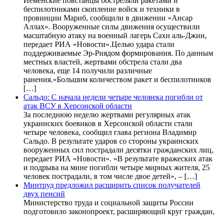
Йеменские повстанцы обстреляли ракетами и
беспилотниками скопление войск и техники в
провинции Мариб, сообщили в движении «Ансар
Аллах». Вооруженные силы движения осуществили
масштабную атаку на военный лагерь Сахн аль-Джин,
передает РИА «Новости».Целью удара стали
поддерживаемые Эр-Риядом формирования. По данным
местных властей, жертвами обстрела стали два
человека, еще 14 получили различные
ранения.«Большим количеством ракет и беспилотников
[…]
Сальдо: С начала недели четыре человека погибли от
атак ВСУ в Херсонской области
За последнюю неделю жертвами регулярных атак
украинских боевиков в Херсонской области стали
четыре человека, сообщил глава региона Владимир
Сальдо. В результате ударов со стороны украинских
вооруженных сил пострадали десятки гражданских лиц,
передает РИА «Новости». «В результате вражеских атак
и подрыва на мине погибли четыре мирных жителя, 25
человек пострадали, в том числе двое детей», – […]
Минтруд предложил расширить список получателей
двух пенсий
Министерство труда и социальной защиты России
подготовило законопроект, расширяющий круг граждан,