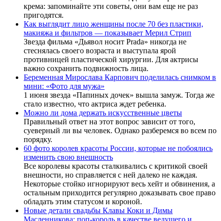
крема: запоминайте эти советы, они вам еще не раз
пригодятся.
Как выглядит лицо женщины после 70 без пластики,
макияжа и фильтров — показывает Мерил Стрип
Звезда фильма «Дьявол носит Prada» никогда не
стеснялась своего возраста и выступала ярой
противницей пластической хирургии. Для актрисы
важно сохранить подвижность лица.
Беременная Мирослава Карпович поделилась снимком в
мини: «Фото для мужа»
1 июня звезда «Папиных дочек» вышла замуж. Тогда же
стало известно, что актриса ждет ребенка.
Можно ли дома держать искусственные цветы
Правильный ответ на этот вопрос зависит от того,
суеверный ли вы человек. Однако разберемся во всем по
порядку.
60 фото королев красоты России, которые не побоялись
изменить свою внешность
Все королевы красоты сталкивались с критикой своей
внешности, но справляется с ней далеко не каждая.
Некоторые стойко игнорируют весь хейт и обвинения, а
остальным приходится регулярно доказывать свое право
обладать этим статусом и короной.
Новые детали свадьбы Клавы Коки и Димы
Масленникова: поп-король в качестве ведущего и