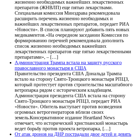
жизненно необходимых важнейших лекарственных
препаратов (ЖНВЛП) еще пятью лекарствами.
Специальная комиссия Минздрава рекомендовала
расширить перечень жизненно необходимых и
важнейших лекарственных препаратов, передает РИА
«Новости». В список планируют добавить пять новых
медикаментов.«На очередном заседании Комиссия по
формированию перечней рекомендовала дополнить
список жизненно необходимых важнейших
лекарственных препаратов еще пятью лекарственными
препаратами», – […]
Администрация Трампа встала на защиту русского
православного монастыря в США
Правительство президента США Дональда Трампа
встало на сторону Свято-Троицкого монастыря РПЦЗ,
который протестует против строительства масштабного
ветропарка рядом с историческим кладбищем.
Администрация президента США встала на сторону
Свято-Троицкого монастыря РПЦЗ, передает РИА
«Новости». Обитель выступает против возведения
огромных ветрогенераторов вблизи своих
земель.Консервативное издание Heartland News
отмечает, что исторический христианский монастырь
ведет борьбу против проекта ветропарка, […]
От атак дронов на ДНР пострадали двое детей и девять