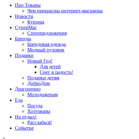
Про Товары
Чем прекрасны интернет-магазины
Новости
Купоны
СуперМаг
Спецпредложения
Бренды
Брендовая одежда
Модный пуховик
Подарки
Новый Год!
Для детей
Снег в радость!
Подарки детям
ДоброДом
Драгоценно
Молодоженам
Еда
Посуда
Хозтовары
На отдых!
Расслабься!
Событие
×