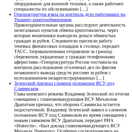
оборудование для военной техники, а также работают
специалисты по обслуживанию […]
Генпрокуратура взяла на контроль дело работавших на
Украину криптообменников
Правоохранительные органы расследуют деятельность
нелегальных пунктов обмена криптовалюты, через
которые мошенники выводили деньги обманутых
граждан за рубеж. Следователи пресекли работу
теневых финансовых площадок в столице, передает
ТАСС. Злоумышленники отправляли за границу
сбережения, украденные у граждан телефонными
аферистами.«Генпрокуратура России поставила на
контроль расследование уголовных дел по фактам
незаконного вывода средств россиян за рубеж с
использованием незарегистрированных […]
Зеленский признал сложное положение ВСУ под
Славянском
Глава киевского режима Владимир Зеленский по итогам
совещания с главнокомандующим ВСУ Михаилом
Драпатым признал, что оборона Славянска остается
недостаточной. Владимир Зеленский заявил о сложном
положении ВСУ под Славянском во время совещания с
новым главкомом ВСУ Драпатым, передает РИА
«Новости». «Был доклад главнокомандующего ВСУ
Михаила Драпатого. Особенно сосредоточились на