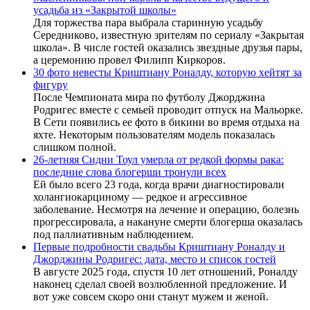
усадьба из «Закрытой школы»
Для торжества пара выбрала старинную усадьбу
Середниково, известную зрителям по сериалу «Закрытая
школа». В числе гостей оказались звездные друзья пары,
а церемонию провел Филипп Киркоров.
30 фото невесты Криштиану Роналду, которую хейтят за
фигуру
После Чемпионата мира по футболу Джорджина
Родригес вместе с семьей проводит отпуск на Мальорке.
В Сети появились ее фото в бикини во время отдыха на
яхте. Некоторым пользователям модель показалась
слишком полной.
26-летняя Сидни Тоул умерла от редкой формы рака:
последние слова блогерши тронули всех
Ей было всего 23 года, когда врачи диагностировали
холангиокарциному — редкое и агрессивное
заболевание. Несмотря на лечение и операцию, болезнь
прогрессировала, а накануне смерти блогерша оказалась
под паллиативным наблюдением.
Первые подробности свадьбы Криштиану Роналду и
Джорджины Родригес: дата, место и список гостей
В августе 2025 года, спустя 10 лет отношений, Роналду
наконец сделал своей возлюбленной предложение. И
вот уже совсем скоро они станут мужем и женой.