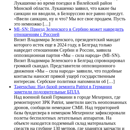
Лукашенко во время поездки в Вилейский район
Минской области. Лукашенко заявил, что какие бы
санкции ни вводили, в Белоруссию все равно приедут.
«Ввели санкции, ну и что? Мы все свое продаем. Пусть
это немножко […]
MI–SN: Приезд Зеленского в Сербию может навредить
отношениям с Россией
Визит Владимира Зеленского, президентский мандат
которого истек еще в 2024 году, в Белград только
навредит отношениям Сербии и России, заявила
оппозиционная партия «Мы – сила народа» (MI–SN).
Визит Владимира Зеленского в Белград спровоцировал
громкий скандал. Представители оппозиционного
движения «Мы – сила народа» заявили, что подобные
контакты наносят прямой ущерб государственным
интересам. Сербские политики напомнили об […]
Tagesschau: Над базой ремонта Patriot в Германии
заметили подозрительные БПЛА
Над военной базой Германии в городе Мехерних, где
ремонтируют ЗРК Patriot, заметили шесть неопознанных
дронов, сообщили немецкие СМИ. Над территорией
базы бундесвера в немецком Мехернихе зафиксировали
полеты беспилотных летательных аппаратов. На
объекте находится подземный склад материальных
средств на глубине 130 метров, где хранятся запчасти и