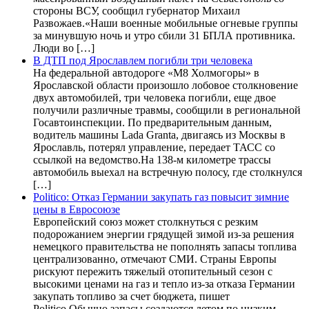
стороны ВСУ, сообщил губернатор Михаил
Развожаев.«Наши военные мобильные огневые группы
за минувшую ночь и утро сбили 31 БПЛА противника.
Люди во […]
В ДТП под Ярославлем погибли три человека
На федеральной автодороге «М8 Холмогоры» в
Ярославской области произошло лобовое столкновение
двух автомобилей, три человека погибли, еще двое
получили различные травмы, сообщили в региональной
Госавтоинспекции. По предварительным данным,
водитель машины Lada Granta, двигаясь из Москвы в
Ярославль, потерял управление, передает ТАСС со
ссылкой на ведомство.На 138-м километре трассы
автомобиль выехал на встречную полосу, где столкнулся
[…]
Politico: Отказ Германии закупать газ повысит зимние
цены в Евросоюзе
Европейский союз может столкнуться с резким
подорожанием энергии грядущей зимой из-за решения
немецкого правительства не пополнять запасы топлива
централизованно, отмечают СМИ. Страны Европы
рискуют пережить тяжелый отопительный сезон с
высокими ценами на газ и тепло из-за отказа Германии
закупать топливо за счет бюджета, пишет
Politico.Обычно запасы создаются летом по низким