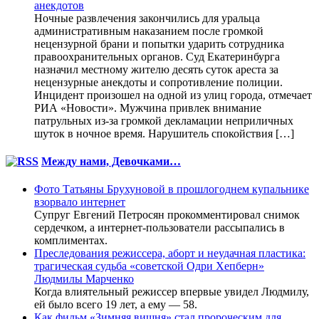
анекдотов
Ночные развлечения закончились для уральца
административным наказанием после громкой
нецензурной брани и попытки ударить сотрудника
правоохранительных органов. Суд Екатеринбурга
назначил местному жителю десять суток ареста за
нецензурные анекдоты и сопротивление полиции.
Инцидент произошел на одной из улиц города, отмечает
РИА «Новости». Мужчина привлек внимание
патрульных из-за громкой декламации неприличных
шуток в ночное время. Нарушитель спокойствия […]
Между нами, Девочками…
Фото Татьяны Брухуновой в прошлогоднем купальнике
взорвало интернет
Супруг Евгений Петросян прокомментировал снимок
сердечком, а интернет-пользователи рассыпались в
комплиментах.
Преследования режиссера, аборт и неудачная пластика:
трагическая судьба «советской Одри Хепберн»
Людмилы Марченко
Когда влиятельный режиссер впервые увидел Людмилу,
ей было всего 19 лет, а ему — 58.
Как фильм «Зимняя вишня» стал пророческим для