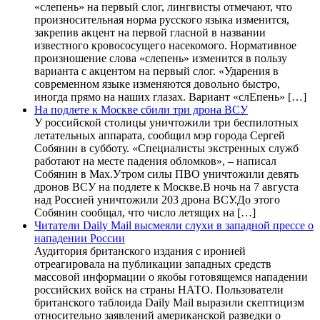
«слепень» на первый слог, лингвисты отмечают, что
произносительная норма русского языка изменится,
закрепив акцент на первой гласной в названии
известного кровососущего насекомого. Нормативное
произношение слова «слепень» изменится в пользу
варианта с акцентом на первый слог. «Ударения в
современном языке изменяются довольно быстро,
иногда прямо на наших глазах. Вариант «слЕпень» […]
На подлете к Москве сбили три дрона ВСУ
У российской столицы уничтожили три беспилотных
летательных аппарата, сообщил мэр города Сергей
Собянин в субботу. «Специалисты экстренных служб
работают на месте падения обломков», – написал
Собянин в Max.Утром силы ПВО уничтожили девять
дронов ВСУ на подлете к Москве.В ночь на 7 августа
над Россией уничтожили 203 дрона ВСУ.До этого
Собянин сообщал, что число летящих на […]
Читатели Daily Mail высмеяли слухи в западной прессе о
нападении России
Аудитория британского издания с иронией
отреагировала на публикации западных средств
массовой информации о якобы готовящемся нападении
российских войск на страны НАТО. Пользователи
британского таблоида Daily Mail выразили скептицизм
относительно заявлений американской разведки о