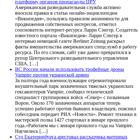
платформу органом пропаганды ЦРУ
Американская разведывательная служба активно
вносила правки в статьи онлайн-энциклопедии
«Википедия», пользуясь правилом анонимности для
продвижения собственных интересов, отметил
сооснователь интернет-ресурса Ларри Сэнгер. Создатель
известного портала «Википедия» Ларри Сэнгер в
интервью немецкой газете Berliner Zeitung раскрыл
факты вмешательства американских спецслужб в работу
ресурса. По его словам, сайт уже давно превратился в
рупор Центрального разведывательного управления
США, […]
ВС России начали использовать трофейные дроны
Vampire против украинской армии
За полтора года военнослужащие отремонтировали
внушительный парк захваченных тяжелых украинских
гексакоптеров Vampire, сообщил технический
специалист группировки войск «Север» с позывным
Ворон. Около 170 захваченных аппаратов теперь
успешно работают против бывших владельцев, пояснил
собеседник передает РИА «Новости». Ремонт техники в
мастерской полка 1427 стартовал в январе прошлого
года.«Работаем мы с января прошлого года на Vampire.
Научились […]
Суд Екатеринбурга арестовал рассказчика матерных