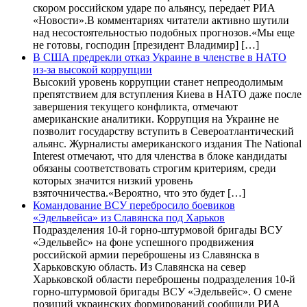
скором российском ударе по альянсу, передает РИА
«Новости».В комментариях читатели активно шутили
над несостоятельностью подобных прогнозов.«Мы еще
не готовы, господин [президент Владимир] […]
В США предрекли отказ Украине в членстве в НАТО
из-за высокой коррупции
Высокий уровень коррупции станет непреодолимым
препятствием для вступления Киева в НАТО даже после
завершения текущего конфликта, отмечают
американские аналитики. Коррупция на Украине не
позволит государству вступить в Североатлантический
альянс. Журналисты американского издания The National
Interest отмечают, что для членства в блоке кандидаты
обязаны соответствовать строгим критериям, среди
которых значится низкий уровень
взяточничества.«Вероятно, что это будет […]
Командование ВСУ перебросило боевиков
«Эдельвейса» из Славянска под Харьков
Подразделения 10-й горно-штурмовой бригады ВСУ
«Эдельвейс» на фоне успешного продвижения
российской армии переброшены из Славянска в
Харьковскую область. Из Славянска на север
Харьковской области переброшены подразделения 10-й
горно-штурмовой бригады ВСУ «Эдельвейс». О смене
позиций украинских формирований сообщили РИА