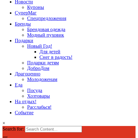
Новости
Купоны
СуперМаг
Спецпредложения
Бренды
Брендовая одежда
Модный пуховик
Подарки
Новый Год!
Для детей
Снег в радость!
Подарки детям
ДоброДом
Драгоценно
Молодоженам
Еда
Посуда
Хозтовары
На отдых!
Расслабься!
Событие
×
Search for: