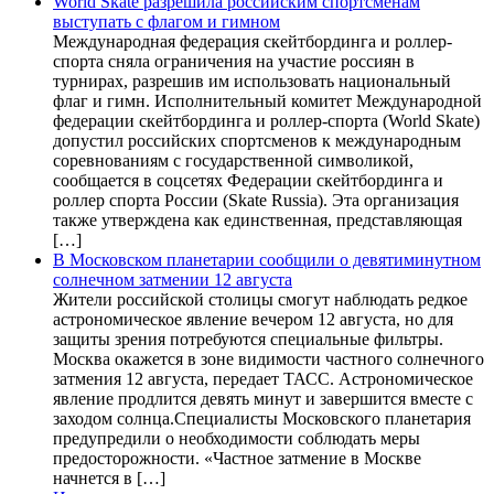
World Skate разрешила российским спортсменам
выступать с флагом и гимном
Международная федерация скейтбординга и роллер-
спорта сняла ограничения на участие россиян в
турнирах, разрешив им использовать национальный
флаг и гимн. Исполнительный комитет Международной
федерации скейтбординга и роллер-спорта (World Skate)
допустил российских спортсменов к международным
соревнованиям с государственной символикой,
сообщается в соцсетях Федерации скейтбординга и
роллер спорта России (Skate Russia). Эта организация
также утверждена как единственная, представляющая
[…]
В Московском планетарии сообщили о девятиминутном
солнечном затмении 12 августа
Жители российской столицы смогут наблюдать редкое
астрономическое явление вечером 12 августа, но для
защиты зрения потребуются специальные фильтры.
Москва окажется в зоне видимости частного солнечного
затмения 12 августа, передает ТАСС. Астрономическое
явление продлится девять минут и завершится вместе с
заходом солнца.Специалисты Московского планетария
предупредили о необходимости соблюдать меры
предосторожности. «Частное затмение в Москве
начнется в […]