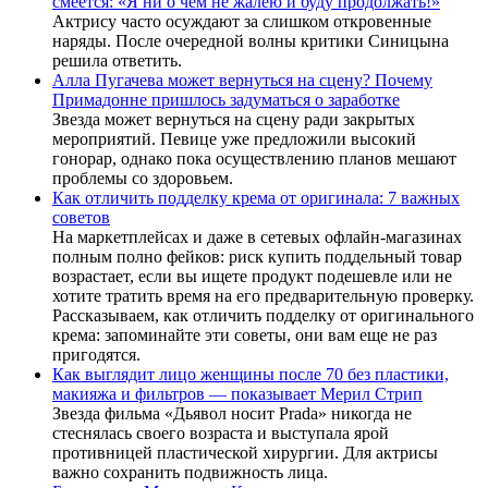
смеется: «Я ни о чем не жалею и буду продолжать!»
Актрису часто осуждают за слишком откровенные
наряды. После очередной волны критики Синицына
решила ответить.
Алла Пугачева может вернуться на сцену? Почему
Примадонне пришлось задуматься о заработке
Звезда может вернуться на сцену ради закрытых
мероприятий. Певице уже предложили высокий
гонорар, однако пока осуществлению планов мешают
проблемы со здоровьем.
Как отличить подделку крема от оригинала: 7 важных
советов
На маркетплейсах и даже в сетевых офлайн-магазинах
полным полно фейков: риск купить поддельный товар
возрастает, если вы ищете продукт подешевле или не
хотите тратить время на его предварительную проверку.
Рассказываем, как отличить подделку от оригинального
крема: запоминайте эти советы, они вам еще не раз
пригодятся.
Как выглядит лицо женщины после 70 без пластики,
макияжа и фильтров — показывает Мерил Стрип
Звезда фильма «Дьявол носит Prada» никогда не
стеснялась своего возраста и выступала ярой
противницей пластической хирургии. Для актрисы
важно сохранить подвижность лица.