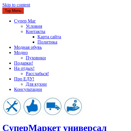
Skip to content
Top Menu
Супер Маг
Условия
Контакты
Карта сайта
Политика
Модная обувь
Модно
Пуховики
Подарки!
На отдых!
Расслабься!
Про ЕДУ!
Для кухни
Консультации
CуперМаркет универсал