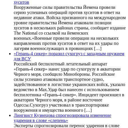
хуситов
Вооруженные силы правительства Йемена провели
серию успешных операций против хуситов в ответ на
недавние атаки. Войска признанного на международном
уровне правительства Йемена атаковали позиции
хуситов в нескольких районах страны, сообщает издание
The National со ссылкой на йеменских
военных.«Военные провели операции на нескольких
направлениях против хуситов в ответ на их удары по
лагерям военнослужащих в провинциях […]
«Герань-4 сикер» поразил сухогруз с западным оружием
для ВСУ
Российский беспилотный летательный аппарат
«Герань-4 сикер» нанес удар по сухогрузу в акватории
Черного моря, сообщило Минобороны. Российские
силы успешно атаковали транспортное судно,
задействованное в логистике украинских войск, указало
ведомство в Max.Удар был нанесен с использованием
беспилотника «Герань-4 сикер». Инцидент произошел в
акватории Черного моря, в районе восточнее
Одессы.Сухогруз участвовал в транспортировке
вооружения и имущества военного […]
Лингвист Кузнецова спрогнозировала изменение
ударения в слове «слепень»
Эксперты спрогнозировали перенос ударения в слове