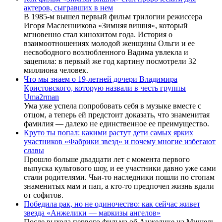
актеров, сыгравших в нем
В 1985-м вышел первый фильм трилогии режиссера
Игоря Масленникова «Зимняя вишня», который
мгновенно стал кинохитом года. История о
взаимоотношениях молодой женщины Ольги и ее
несвободного возлюбленного Вадима увлекла и
зацепила: в первый же год картину посмотрели 32
миллиона человек.
Что мы знаем о 19-летней дочери Владимира
Кристовского, которую назвали в честь группы
Uma2rman
Ума уже успела попробовать себя в музыке вместе с
отцом, а теперь ей предстоит доказать, что знаменитая
фамилия — далеко не единственное ее преимущество.
Круто ты попал: какими растут дети самых ярких
участников «Фабрики звезд» и почему многие избегают
славы
Прошло больше двадцати лет с момента первого
выпуска культового шоу, и ее участники давно уже сами
стали родителями. Чьи-то наследники пошли по стопам
знаменитых мам и пап, а кто-то предпочел жизнь вдали
от софитов.
Победила рак, но не одиночество: как сейчас живет
звезда «Анжелики — маркизы ангелов»
После выхода первого фильма об Анжелике на Мишель