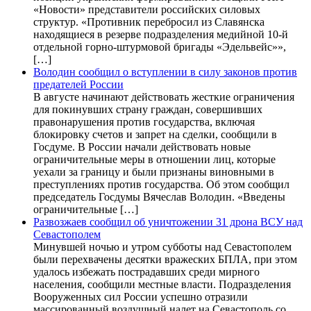
«Новости» представители российских силовых
структур. «Противник перебросил из Славянска
находящиеся в резерве подразделения медийной 10-й
отдельной горно-штурмовой бригады «Эдельвейс»»,
[…]
Володин сообщил о вступлении в силу законов против
предателей России
В августе начинают действовать жесткие ограничения
для покинувших страну граждан, совершивших
правонарушения против государства, включая
блокировку счетов и запрет на сделки, сообщили в
Госдуме. В России начали действовать новые
ограничительные меры в отношении лиц, которые
уехали за границу и были признаны виновными в
преступлениях против государства. Об этом сообщил
председатель Госдумы Вячеслав Володин. «Введены
ограничительные […]
Развозжаев сообщил об уничтожении 31 дрона ВСУ над
Севастополем
Минувшей ночью и утром субботы над Севастополем
были перехвачены десятки вражеских БПЛА, при этом
удалось избежать пострадавших среди мирного
населения, сообщили местные власти. Подразделения
Вооруженных сил России успешно отразили
массированный воздушный налет на Севастополь со