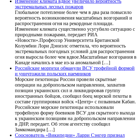
Изменение климата вдвое увеличило вероятность
экстремальных лесных пожаров
Глобальное потепление более чем в два раза повысило
вероятность возникновения масштабных возгораний и
распространения огня на рекордные площади.
Изменение климата существенно усугубило ситуацию с
природными пожарами, передает РИА
«Новости».Профессор Университета Британской
Колумбии Лори Дэниэлс отметила, что вероятность
экстремальных погодных условий для распространения
огня выросла более чем вдвое.Масштабные возгорания в
Канаде начались в мае из-за аномальной […]
Российские морпехи обманули ВСУ трофейной формой
и уничтожили польских наемников
Морские пехотинцы России провели скрытные
операции на добропольском направлении, захватив
позиции украинских сил и ликвидировав группу
иностранных бойцов, сообщил боец морской пехоты в
составе группировки войск «Центр» с позывным Кабан.
Российские морские пехотинцы использовали
трофейную форму боевиков ВСУ для скрытного выхода
к украинским позициям на добропольском направлении
в ДНР, передает. Об этом агентству сообщил
Замкомандира […]
Сооснователь «Википедии» Ларри Сэнгер признал