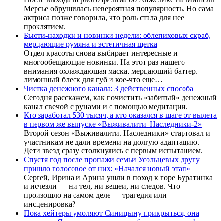
Мерсье обрушилась невероятная популярность. Но сама
актриса позже говорила, что роль стала для нее
проклятием.
Бьюти-находки и новинки недели: облепиховых скраб,
мерцающие румяна и эстетичная щетка
Отдел красоты снова выбирает интересные и
многообещающие новинки. На этот раз нашего
внимания охлаждающая маска, мерцающий баттер,
лимонный блеск для губ и кое-что еще…
Чистка денежного канала: 3 действенных способа
Сегодня расскажем, как почистить «забитый» денежный
канал свечой с рунами и с помощью медитации.
Кто заработал 530 тысяч, а кто оказался в шаге от вылета
в первом же выпуске «Выживалити. Наследники-2»
Второй сезон «Выживалити. Наследники» стартовал и
участникам не дали времени на долгую адаптацию.
Дети звезд сразу столкнулись с первым испытанием.
Спустя год после пропажи семьи Усольцевых другу
пришло голосовое от них: «Начался новый этап»
Сергей, Ирина и Арина ушли в поход к горе Буратинка
и исчезли — ни тел, ни вещей, ни следов. Что
произошло на самом деле — трагедия или
инсценировка?
Пока хейтеры умоляют Синицыну прикрыться, она