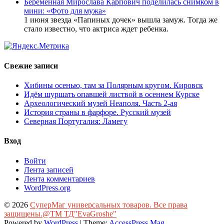
Беременная Мирослава Карпович поделилась снимком в
мини: «Фото для мужа»
1 июня звезда «Папиных дочек» вышла замуж. Тогда же
стало известно, что актриса ждет ребенка.
Свежие записи
Хибины осенью, там за Полярным кругом. Кировск
Идём шуршать опавшей листвой в осеннем Курске
Археологический музей Неаполя. Часть 2-ая
История страны в фарфоре. Русский музей
Северная Португалия: Ламегу
Вход
Войти
Лента записей
Лента комментариев
WordPress.org
© 2026
СуперМаг универсальных товаров. Все права
защищены.@ТМ ТД"EvaGroshe"
Powered by
WordPress
| Theme:
AccessPress Mag