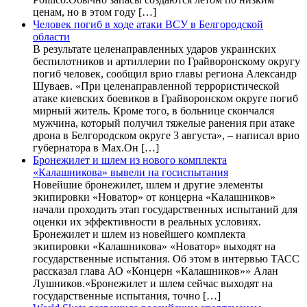
ценам, но в этом году […]
Человек погиб в ходе атаки ВСУ в Белгородской
области
В результате целенаправленных ударов украинских
беспилотников и артиллерии по Грайворонскому округу
погиб человек, сообщил врио главы региона Александр
Шуваев. «При целенаправленной террористической
атаке киевских боевиков в Грайворонском округе погиб
мирный житель. Кроме того, в больнице скончался
мужчина, который получил тяжелые ранения при атаке
дрона в Белгородском округе 3 августа», – написал врио
губернатора в Max.Он […]
Бронежилет и шлем из нового комплекта
«Калашникова» вывели на госиспытания
Новейшие бронежилет, шлем и другие элементы
экипировки «Новатор» от концерна «Калашников»
начали проходить этап государственных испытаний для
оценки их эффективности в реальных условиях.
Бронежилет и шлем из новейшего комплекта
экипировки «Калашникова» «Новатор» выходят на
государственные испытания. Об этом в интервью ТАСС
рассказал глава АО «Концерн «Калашников»» Алан
Лушников.«Бронежилет и шлем сейчас выходят на
государственные испытания, точно […]