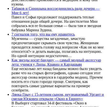
нужны.
Табаков и Синицына воссоединились ради дочери —
Мие 6 лет!
Павел и Софья продолжают поддерживать теплые
отношения ради общей дочери. На шестилетии Мии
собралась вся ее большая семья — была там и звездная
бабушка Марина Зудина.
7 сигналов того, что вы ему нравитесь
Мужчины — существа загадочные, зачастую
предпочитающие скрывать свои чувства. Женщинам
приходится ломать голову над вопросом «Как он ко мне
относится?» и делать выводы, полагаясь на интуицию.
Но одной интуиции недостаточно…
Как звезды носят бандану — самый модный аксессуар
лета: учимся у Липы, Кравиц и Кардашьян
Еще несколько лет назад банданы можно было увидеть
разве что на старых фотографиях, однако сегодня этот
аксессуар снова вернулся в гардеробы модниц. Причем
носить его стало гораздо проще. Смотрим, как
повторить самые удачные варианты на примере
селебрити.
Лянка Грыу с 15-летним сыном, неузнаваемый Ургант и
смелая Юсковец открыли «Окно в Европу»
В Выборге стартовал 34-й фестиваль «Окно в