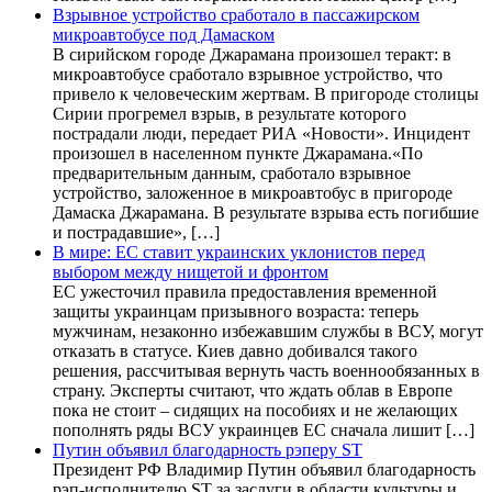
Взрывное устройство сработало в пассажирском
микроавтобусе под Дамаском
В сирийском городе Джарамана произошел теракт: в
микроавтобусе сработало взрывное устройство, что
привело к человеческим жертвам. В пригороде столицы
Сирии прогремел взрыв, в результате которого
пострадали люди, передает РИА «Новости». Инцидент
произошел в населенном пункте Джарамана.«По
предварительным данным, сработало взрывное
устройство, заложенное в микроавтобус в пригороде
Дамаска Джарамана. В результате взрыва есть погибшие
и пострадавшие», […]
В мире: ЕС ставит украинских уклонистов перед
выбором между нищетой и фронтом
ЕС ужесточил правила предоставления временной
защиты украинцам призывного возраста: теперь
мужчинам, незаконно избежавшим службы в ВСУ, могут
отказать в статусе. Киев давно добивался такого
решения, рассчитывая вернуть часть военнообязанных в
страну. Эксперты считают, что ждать облав в Европе
пока не стоит – сидящих на пособиях и не желающих
пополнять ряды ВСУ украинцев ЕС сначала лишит […]
Путин объявил благодарность рэперу ST
Президент РФ Владимир Путин объявил благодарность
рэп-исполнителю ST за заслуги в области культуры и