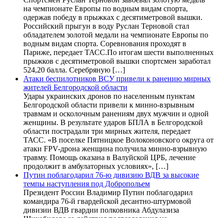
на чемпионате Европы по водным видам спорта,
одержав победу в прыжках с десятиметровой вышки.
Российский прыгун в воду Руслан Терновой стал
обладателем золотой медали на чемпионате Европы по
водным видам спорта. Соревнования проходят в
Париже, передает ТАСС.По итогам шести выполненных
прыжков с десятиметровой вышки спортсмен заработал
524,20 балла. Серебряную […]
Атаки беспилотников ВСУ привели к ранению мирных
жителей Белгородской области
Удары украинских дронов по населенным пунктам
Белгородской области привели к минно-взрывным
травмам и осколочным ранениям двух мужчин и одной
женщины. В результате ударов БПЛА в Белгородской
области пострадали три мирных жителя, передает
ТАСС. «В поселке Пятницкое Волоконовского округа от
атаки FPV-дрона женщина получила минно-взрывную
травму. Помощь оказана в Валуйской ЦРБ, лечение
продолжит в амбулаторных условиях», […]
Путин поблагодарил 76-ю дивизию ВДВ за высокие
темпы наступления под Добропольем
Президент России Владимир Путин поблагодарил
командира 76-й гвардейской десантно-штурмовой
дивизии ВДВ гвардии полковника Абдулазиза