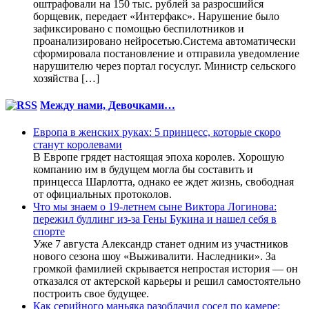
оштрафовали на 150 тыс. рублей за разросшийся
борщевик, передает «Интерфакс». Нарушение было
зафиксировано с помощью беспилотников и
проанализировано нейросетью.Система автоматически
сформировала постановление и отправила уведомление
нарушителю через портал госуслуг. Министр сельского
хозяйства […]
Между нами, Девочками…
Европа в женских руках: 5 принцесс, которые скоро
станут королевами
В Европе грядет настоящая эпоха королев. Хорошую
компанию им в будущем могла бы составить и
принцесса Шарлотта, однако ее ждет жизнь, свободная
от официальных протоколов.
Что мы знаем о 19-летнем сыне Виктора Логинова:
пережил буллинг из-за Гены Букина и нашел себя в
спорте
Уже 7 августа Александр станет одним из участников
нового сезона шоу «Выживалити. Наследники». За
громкой фамилией скрывается непростая история — он
отказался от актерской карьеры и решил самостоятельно
построить свое будущее.
Как серийного маньяка разоблачил сосед по камере: