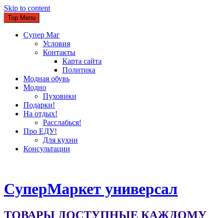
Skip to content
Top Menu
Супер Маг
Условия
Контакты
Карта сайта
Политика
Модная обувь
Модно
Пуховики
Подарки!
На отдых!
Расслабься!
Про ЕДУ!
Для кухни
Консультации
CуперМаркет универсал
ТОВАРЫ ДОСТУПНЫЕ КАЖДОМУ