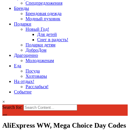
Спецпредложения
Бренды
Брендовая одежда
Модный пуховик
Подарки
Новый Год!
Для детей
Снег в радость!
Подарки детям
ДоброДом
Драгоценно
Молодоженам
Еда
Посуда
Хозтовары
На отдых!
Расслабься!
Событие
×
Search for:
AliExpress WW, Mega Choice Day Codes