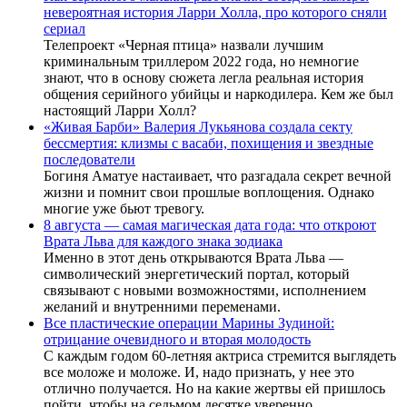
невероятная история Ларри Холла, про которого сняли
сериал
Телепроект «Черная птица» назвали лучшим
криминальным триллером 2022 года, но немногие
знают, что в основу сюжета легла реальная история
общения серийного убийцы и наркодилера. Кем же был
настоящий Ларри Холл?
«Живая Барби» Валерия Лукьянова создала секту
бессмертия: клизмы с васаби, похищения и звездные
последователи
Богиня Аматуе настаивает, что разгадала секрет вечной
жизни и помнит свои прошлые воплощения. Однако
многие уже бьют тревогу.
8 августа — самая магическая дата года: что откроют
Врата Льва для каждого знака зодиака
Именно в этот день открываются Врата Льва —
символический энергетический портал, который
связывают с новыми возможностями, исполнением
желаний и внутренними переменами.
Все пластические операции Марины Зудиной:
отрицание очевидного и вторая молодость
С каждым годом 60-летняя актриса стремится выглядеть
все моложе и моложе. И, надо признать, у нее это
отлично получается. Но на какие жертвы ей пришлось
пойти, чтобы на седьмом десятке уверенно