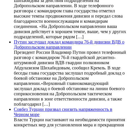
Шихабидова за действия подразделения на
Добропольском направлении. В ходе телефонного
разговора с командиром глава государства отметил
высокие темпы продвижения дивизии и передал слова
благодарности военнослужащим и командирам
соединения. «На Добропольском направлении ваша
дивизия действует в хорошем темпе, выше, чем у других
подразделений, которые рядом […]
Путин заслушал доклад командира 76-й дивизии ВДВ о
Добропольском направлении
Президент России Владимир Путин провел телефонный
разговор с командиром 76-й гвардейской десантно-
штурмовой дивизии ВДВ гвардии полковником
Абдулазизом Шихабидовым, сообщил Кремль. В ходе
беседы глава государства заслушал подробный доклад о
боевой обстановке на Добропольском
направлении.«Верховный главнокомандующий
заслушал доклад о боевой обстановке на линии боевого
соприкосновения на Добропольском тактическом
направлении в зоне ответственности дивизии, а также
поблагодарил […]
Совбез Турции призвал снизить напряженность в
Черном море
Власти Турции настаивают на необходимости принятия
конкретных мер для установления мира и прекращения