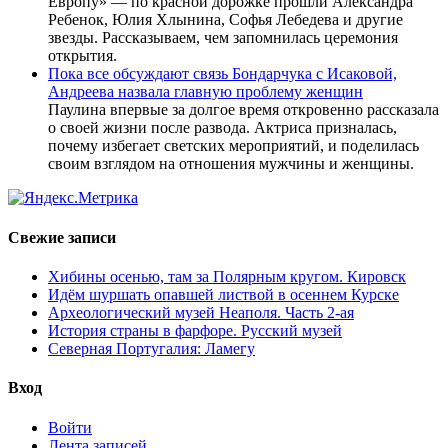
Европу» — по красной дорожке прошли Александра
Ребенок, Юлия Хлынина, Софья Лебедева и другие
звезды. Рассказываем, чем запомнилась церемония
открытия.
Пока все обсуждают связь Бондарчука с Исаковой,
Андреева назвала главную проблему женщин
Паулина впервые за долгое время откровенно рассказала
о своей жизни после развода. Актриса призналась,
почему избегает светских мероприятий, и поделилась
своим взглядом на отношения мужчины и женщины.
Свежие записи
Хибины осенью, там за Полярным кругом. Кировск
Идём шуршать опавшей листвой в осеннем Курске
Археологический музей Неаполя. Часть 2-ая
История страны в фарфоре. Русский музей
Северная Португалия: Ламегу
Вход
Войти
Лента записей