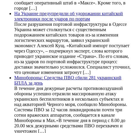
сообщает оперативный штаб в «Максе». Кроме того, в
городе […]
На Украине предупредили об удорожании китайской
электроники после ударов по портам
После разрушения портовой инфраструктуры в Одессе
Украина может столкнуться с существенным
подорожанием китайских товаров из-за изменения
логистических маршрутов, заявил украинский
экономист Алексей Кущ. «Китайский импорт поступает
через Одессу», – подчеркнул эксперт, слова которого
приводит украинское издание «Страна». По его словам,
из-за ударов по портовой инфраструктуре процесс
доставки значительно усложнился. Специалист уточнил,
что ценовые изменения затронут […]
Минобороны: Средства ПВО сбили 281 украинский
БПЛА за день
В течение дня дежурные расчеты противовоздушной
обороны успешно отразили массированную атаку
украинских беспилотников в нескольких субъектах и
над акваторией Черного моря, сообщило Минобороны.
Системы ПВО за 12 часов ликвидировали почти три
сотни вражеских аппаратов, сообщается в канале
Минобороны в Max.«В течение дня в период с 8.00 до
20.00 мск дежурными средствами ПВО перехвачен и
уничтожен […]