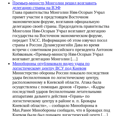
Премьер-министр Монголии решил возглавить
делегацию страны на ВЭФ
Глава правительства Монголии Ням-Осорын Учрал
примет участие в предстоящем Восточном
экономическом форуме, возглавив официальную
делегацию своей страны. Председатель правительства
Монголии Ням-Осорын Учрал возглавит делегацию
государства на Восточном экономическом форуме,
передает ТАСС. Информацию об этом озвучил посол
страны в России Дуламсурэнгийн Дава во время
встречи с советником российского президента Антоном
Кобяковым.«Премьер-министр Ням-Осорын Учрал
возглавит делегацию Монголии […]
Минобороны опубликовало видео удара по
логистическому центру ВСУ под Киевом
Министерство обороны России показало последствия
удара беспилотников по логистическому центру,
расположенному в Киевской области. Атака была
осуществлена с помощью дронов «Герань». «Кадры
последствий ударов беспилотными летательными
аппаратами дальнего действия «Герань» по
логистическому центру в районе н. п. Бровары
Киевской области», – сообщило Минобороны в
Max.Ранее Минобороны сообщало, что в Броварах под
Киевом были был поражен логистический центр […]