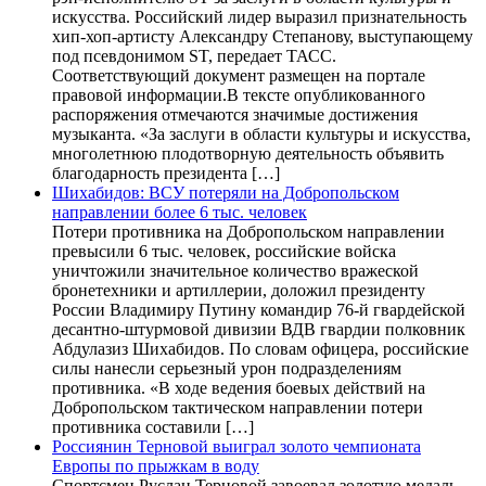
искусства. Российский лидер выразил признательность
хип-хоп-артисту Александру Степанову, выступающему
под псевдонимом ST, передает ТАСС.
Соответствующий документ размещен на портале
правовой информации.В тексте опубликованного
распоряжения отмечаются значимые достижения
музыканта. «За заслуги в области культуры и искусства,
многолетнюю плодотворную деятельность объявить
благодарность президента […]
Шихабидов: ВСУ потеряли на Добропольском
направлении более 6 тыс. человек
Потери противника на Добропольском направлении
превысили 6 тыс. человек, российские войска
уничтожили значительное количество вражеской
бронетехники и артиллерии, доложил президенту
России Владимиру Путину командир 76-й гвардейской
десантно-штурмовой дивизии ВДВ гвардии полковник
Абдулазиз Шихабидов. По словам офицера, российские
силы нанесли серьезный урон подразделениям
противника. «В ходе ведения боевых действий на
Добропольском тактическом направлении потери
противника составили […]
Россиянин Терновой выиграл золото чемпионата
Европы по прыжкам в воду
Спортсмен Руслан Терновой завоевал золотую медаль