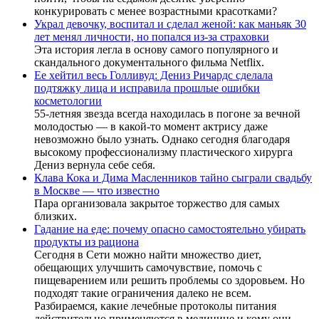
конкурировать с менее возрастными красотками?
Украл девочку, воспитал и сделал женой: как маньяк 30
лет менял личности, но попался из-за страховки
Эта история легла в основу самого популярного и
скандального документального фильма Netflix.
Ее хейтил весь Голливуд: Дениз Ричардс сделала
подтяжку лица и исправила прошлые ошибки
косметологии
55-летняя звезда всегда находилась в погоне за вечной
молодостью — в какой-то момент актрису даже
невозможно было узнать. Однако сегодня благодаря
высокому профессионализму пластического хирурга
Дениз вернула себе себя.
Клава Кока и Дима Масленников тайно сыграли свадьбу
в Москве — что известно
Пара организовала закрытое торжество для самых
близких.
Гадание на еде: почему опасно самостоятельно убирать
продукты из рациона
Сегодня в Сети можно найти множество диет,
обещающих улучшить самочувствие, помочь с
пищеварением или решить проблемы со здоровьем. Но
подходят такие ограничения далеко не всем.
Разбираемся, какие лечебные протоколы питания
действительно применяются в медицине и кому они