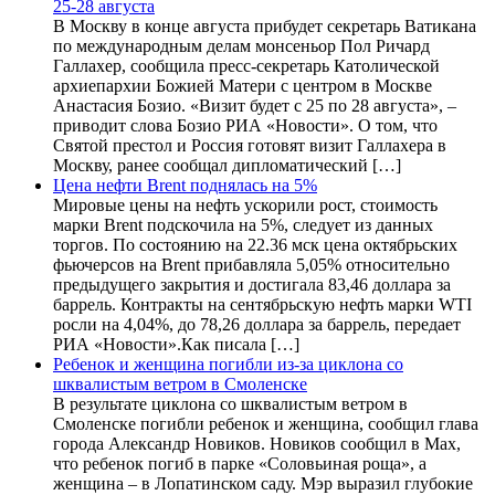
25-28 августа
В Москву в конце августа прибудет секретарь Ватикана
по международным делам монсеньор Пол Ричард
Галлахер, сообщила пресс-секретарь Католической
архиепархии Божией Матери с центром в Москве
Анастасия Бозио. «Визит будет с 25 по 28 августа», –
приводит слова Бозио РИА «Новости». О том, что
Святой престол и Россия готовят визит Галлахера в
Москву, ранее сообщал дипломатический […]
Цена нефти Brent поднялась на 5%
Мировые цены на нефть ускорили рост, стоимость
марки Brent подскочила на 5%, следует из данных
торгов. По состоянию на 22.36 мск цена октябрьских
фьючерсов на Brent прибавляла 5,05% относительно
предыдущего закрытия и достигала 83,46 доллара за
баррель. Контракты на сентябрьскую нефть марки WTI
росли на 4,04%, до 78,26 доллара за баррель, передает
РИА «Новости».Как писала […]
Ребенок и женщина погибли из-за циклона со
шквалистым ветром в Смоленске
В результате циклона со шквалистым ветром в
Смоленске погибли ребенок и женщина, сообщил глава
города Александр Новиков. Новиков сообщил в Мах,
что ребенок погиб в парке «Соловьиная роща», а
женщина – в Лопатинском саду. Мэр выразил глубокие