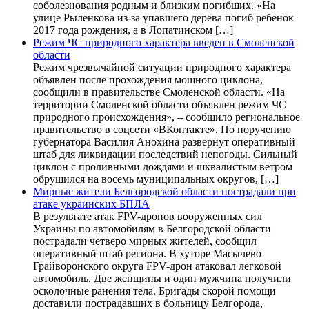
соболезнования родным и близким погибших. «На
улице Рыленкова из-за упавшего дерева погиб ребенок
2017 года рождения, а в Лопатинском […]
Режим ЧС природного характера введен в Смоленской
области
Режим чрезвычайной ситуации природного характера
объявлен после прохождения мощного циклона,
сообщили в правительстве Смоленской области. «На
территории Смоленской области объявлен режим ЧС
природного происхождения», – сообщило региональное
правительство в соцсети «ВКонтакте». По поручению
губернатора Василия Анохина развернут оперативный
штаб для ликвидации последствий непогоды. Сильный
циклон с проливными дождями и шквалистым ветром
обрушился на восемь муниципальных округов, […]
Мирные жители Белгородской области пострадали при
атаке украинских БПЛА
В результате атак FPV-дронов вооруженных сил
Украины по автомобилям в Белгородской области
пострадали четверо мирных жителей, сообщил
оперативный штаб региона. В хуторе Масычево
Грайворонского округа FPV-дрон атаковал легковой
автомобиль. Две женщины и один мужчина получили
осколочные ранения тела. Бригады скорой помощи
доставили пострадавших в больницу Белгорода,