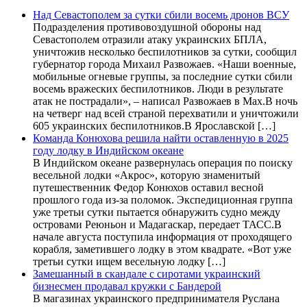
Над Севастополем за сутки сбили восемь дронов ВСУ
Подразделения противовоздушной обороны над
Севастополем отразили атаку украинских БПЛА,
уничтожив несколько беспилотников за сутки, сообщил
губернатор города Михаил Развожаев. «Наши военные,
мобильные огневые группы, за последние сутки сбили
восемь вражеских беспилотников. Люди в результате
атак не пострадали», – написал Развожаев в Max.В ночь
на четверг над всей страной перехватили и уничтожили
605 украинских беспилотников.В Ярославской […]
Команда Конюхова решила найти оставленную в 2025
году лодку в Индийском океане
В Индийском океане развернулась операция по поиску
весельной лодки «Акрос», которую знаменитый
путешественник Федор Конюхов оставил весной
прошлого года из-за поломок. Экспедиционная группа
уже третьи сутки пытается обнаружить судно между
островами Реюньон и Мадагаскар, передает ТАСС.В
начале августа поступила информация от проходящего
корабля, заметившего лодку в этом квадрате. «Вот уже
третьи сутки ищем весельную лодку […]
Замешанный в скандале с сиротами украинский
бизнесмен продавал кружки с Бандерой
В магазинах украинского предпринимателя Руслана