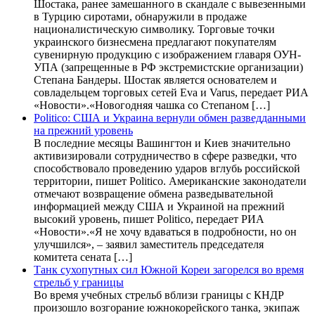
Шостака, ранее замешанного в скандале с вывезенными
в Турцию сиротами, обнаружили в продаже
националистическую символику. Торговые точки
украинского бизнесмена предлагают покупателям
сувенирную продукцию с изображением главаря ОУН-
УПА (запрещенные в РФ экстремистские организации)
Степана Бандеры. Шостак является основателем и
совладельцем торговых сетей Eva и Varus, передает РИА
«Новости».«Новогодняя чашка со Степаном […]
Politico: США и Украина вернули обмен разведданными
на прежний уровень
В последние месяцы Вашингтон и Киев значительно
активизировали сотрудничество в сфере разведки, что
способствовало проведению ударов вглубь российской
территории, пишет Politico. Американские законодатели
отмечают возвращение обмена разведывательной
информацией между США и Украиной на прежний
высокий уровень, пишет Politico, передает РИА
«Новости».«Я не хочу вдаваться в подробности, но он
улучшился», – заявил заместитель председателя
комитета сената […]
Танк сухопутных сил Южной Кореи загорелся во время
стрельб у границы
Во время учебных стрельб вблизи границы с КНДР
произошло возгорание южнокорейского танка, экипаж