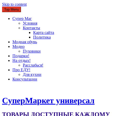
Skip to content
Top Menu
Супер Маг
Условия
Контакты
Карта сайта
Политика
Модная обувь
Модно
Пуховики
Подарки!
На отдых!
Расслабься!
Про ЕДУ!
Для кухни
Консультации
CуперМаркет универсал
ТОВАРЫ ДОСТУПНЫЕ КАЖДОМУ