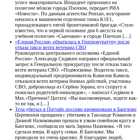
успел эвакуироваться. Инцидент произошел на
полигоне вблизи города Пхочхон, передает РИА
«Новости». По данным агентства Ренхап, возгорание
началось в машинном отделении танка K1E1,
принадлежащего пятой бронетанковой бригаде.«Стало
известно, что в первой половине дня 6 августа на
учебном полигоне «Сынчжин» в городе Пхочхан […]
«Единая Россия» обратилась в Генпрокуратуру после
отказа такси везти ветерана СВО
Руководитель центрального исполкома «Единой
России» Александр Сидякин направил официальный
запрос в Генеральную прокуратуру после отказа такси
везти ветерана СВО. «Подмосковье. Водитель такси,
индивидуальный предприниматель Камилов Камиль
отказался везти ветерана боевых действий, участника
СВО, добровольца из Сербии Зорана, его супругу и
пожилых родителей-инвалидов», – написал Сидякин в
Max.«Причина? Цитата: «Вы высокомерные, ходите как-
то не так, и […]
Тела убитых в Паттайе россиян кремировали в Бангкоке
Церемония прощания с убитыми в Таиланде Романом и
Дианой Назимовыми прошла в узком семейном кругу в
Бангкоке, сообщила их мать Зарина Назимова. «Я это
сделала вчера. В кругу семьи. В Бангкоке. Мы
проводили их очень красиво. Я благодарю людей,