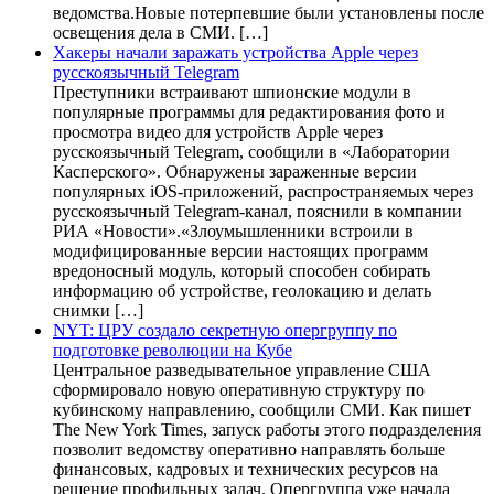
ведомства.Новые потерпевшие были установлены после
освещения дела в СМИ. […]
Хакеры начали заражать устройства Apple через
русскоязычный Telegram
Преступники встраивают шпионские модули в
популярные программы для редактирования фото и
просмотра видео для устройств Apple через
русскоязычный Telegram, сообщили в «Лаборатории
Касперского». Обнаружены зараженные версии
популярных iOS-приложений, распространяемых через
русскоязычный Telegram-канал, пояснили в компании
РИА «Новости».«Злоумышленники встроили в
модифицированные версии настоящих программ
вредоносный модуль, который способен собирать
информацию об устройстве, геолокацию и делать
снимки […]
NYT: ЦРУ создало секретную опергруппу по
подготовке революции на Кубе
Центральное разведывательное управление США
сформировало новую оперативную структуру по
кубинскому направлению, сообщили СМИ. Как пишет
The New York Times, запуск работы этого подразделения
позволит ведомству оперативно направлять больше
финансовых, кадровых и технических ресурсов на
решение профильных задач. Опергруппа уже начала