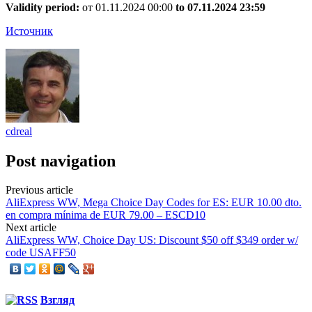
Validity period:
от 01.11.2024 00:00
to 07.11.2024 23:59
Источник
cdreal
Post navigation
Previous article
AliExpress WW, Mega Choice Day Codes for ES: EUR 10.00 dto.
en compra mínima de EUR 79.00 – ESCD10
Next article
AliExpress WW, Choice Day US: Discount $50 off $349 order w/
code USAFF50
Взгляд