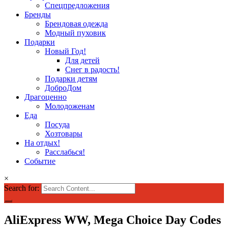
Спецпредложения
Бренды
Брендовая одежда
Модный пуховик
Подарки
Новый Год!
Для детей
Снег в радость!
Подарки детям
ДоброДом
Драгоценно
Молодоженам
Еда
Посуда
Хозтовары
На отдых!
Расслабься!
Событие
×
Search for:
AliExpress WW, Mega Choice Day Codes