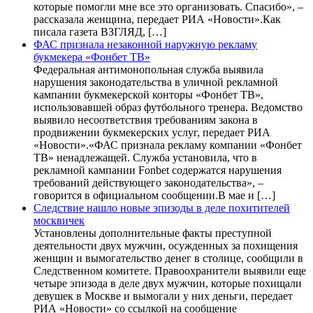
которые помогли мне все это организовать. Спасибо», –
рассказала женщина, передает РИА «Новости».Как
писала газета ВЗГЛЯД, […]
ФАС признала незаконной наружную рекламу
букмекера «Фонбет ТВ»
Федеральная антимонопольная служба выявила
нарушения законодательства в уличной рекламной
кампании букмекерской конторы «Фонбет ТВ»,
использовавшей образ футбольного тренера. Ведомство
выявило несоответствия требованиям закона в
продвижении букмекерских услуг, передает РИА
«Новости».«ФАС признала рекламу компании «Фонбет
ТВ» ненадлежащей. Служба установила, что в
рекламной кампании Fonbet содержатся нарушения
требований действующего законодательства», –
говорится в официальном сообщении.В мае и […]
Следствие нашло новые эпизоды в деле похитителей
москвичек
Установлены дополнительные факты преступной
деятельности двух мужчин, осужденных за похищения
женщин и вымогательство денег в столице, сообщили в
Следственном комитете. Правоохранители выявили еще
четыре эпизода в деле двух мужчин, которые похищали
девушек в Москве и вымогали у них деньги, передает
РИА «Новости» со ссылкой на сообщение