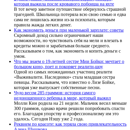
которая выжила после кровавого побоища на яхте
В тот вечер заветное путешествие обернулось страшной
трагедией. Школьница потеряла всю свою семью и едва
сама не лишилась жизни из-за психопата, которым
правила жажда легких денег.
Как экономить деньги при маленькой зарплате: советы
Скромный доход сильно ограничивает наши
возможности, но чувствовать себя на мели и влезать в
кредиты можно и зарабатывая больше среднего.
Рассказываем о том, как экономить и копить деньги с
умом.
Что мы знаем о 19-летней сестре Мии Бойки: мечтает о
большом кино, поет и покоряет реалити-шоу
Одной из самых неожиданных участниц реалити
«Выживалити. Наследники» стала младшая сестра
певицы. Рассказываем, что известно о Лизе Бойке,
которая уже выпускает собственные песни.
Чудо весом 285 граммов: история самого
недоношенного ребенка в мире, который выжил
Молли Кин родила на 21 неделе. Мальчик весил меньше
300 граммов, однако врачи решили попробовать спасти
его. Благодаря упорству и профессионализму им это
удалось. Сегодня Нэшу уже 2 года.
Реквием по красоте: как теряла свою привлекательность
Алена Шишкова