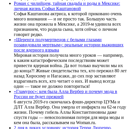
Роман с чилийцем, тайная свадьба и роды в Мексике:
личная жизнь Софьи Каштановой
Софья Каштанова актриса, к которой приковано очень
много внимания — и не просто так. Большую часть
жизни она прожила в Мексике, а 2019-м удивила всех
признанием, что родила сына, хотя сейчас о личном
говорит редко.
«Шеренги полумертвецов с белыми глазами
позавидовали мертвым»: реальные истории выживших
после ядерного взрыва
Мировая история получила много уроков — например,
к каким катастрофическим последствиям может
привести ядерная война. Да вот только выучили мы их
до конца?! Живые свидетельства тех, кто пережил 80 лет
назад Хиросиму и Нагасаки, до сих пор заставляют
вздрагивать всех, кто читает о них. И вывод всегда
один — такое не должно повториться!
«Гламурос»: кем была Алла Вербер и почему мода в
России не будет прежней
6 августа 2019-го скончалась фэшн-директор ЦУМа и
ДЛТ Алла Вербер. Она умерла от инфаркта на 62-м году
жизни. Почему гибель Аллы Константиновны даже
спустя годы — невосполнимая потеря для мира моды и
кем она была, рассказываем на Woman.ru.
2 дня в диких условиях: история Терри Дюперро,