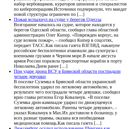
набор вербовщиков, кураторов шпионов и специалистов
по кибероперациям.Источники подчеркнули, что мандат
новой структуры ограничен по […]
Пожар вспыхнул на судне у берегов Одессы
Возгорание началось на судне, которое находится у
берегов Одесской области, сообщил глава областной
администрации Олег Кипер. «Поврежден корпус, на
суде возник пожар», – сообщил Кипер в соцсетях,
передает ТАСС.Как писала газета ВЗГЛЯД, накануне
российские беспилотники атаковали два сухогруза с
военными грузами в Черном море.В начале августа
армия России поразила транспортные корабли в порту
Николаева.Днем ранее […]
При ударе дрона ВСУ в Брянской области пострадали
четыре девушки
В поселке Суземка в Брянской области украинский
беспилотник ударил по легковому автомобилю, в
результате чего пострадали четыре девушки, сообщил
врио главы региона Егор Ковальчук. «В поселке
Суземка дрон-камикадзе ударил по движущемуся
легковому автомобилю. Ранены четыре девушки», –
указал Ковальчук в Max.Их доставили в больницу, у
всех разные травмы, оказана вся необходимая
медицинская помощь.Как писала газета […]
Люксембург осудил использование Шенгена как