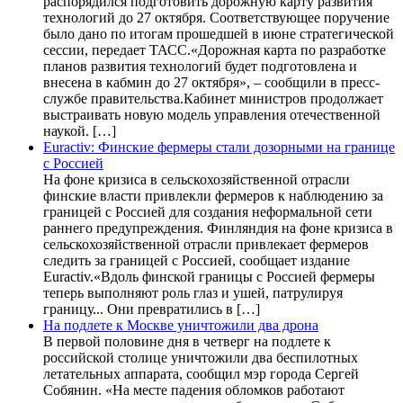
распорядился подготовить дорожную карту развития
технологий до 27 октября. Соответствующее поручение
было дано по итогам прошедшей в июне стратегической
сессии, передает ТАСС.«Дорожная карта по разработке
планов развития технологий будет подготовлена и
внесена в кабмин до 27 октября», – сообщили в пресс-
службе правительства.Кабинет министров продолжает
выстраивать новую модель управления отечественной
наукой. […]
Euractiv: Финские фермеры стали дозорными на границе
с Россией
На фоне кризиса в сельскохозяйственной отрасли
финские власти привлекли фермеров к наблюдению за
границей с Россией для создания неформальной сети
раннего предупреждения. Финляндия на фоне кризиса в
сельскохозяйственной отрасли привлекает фермеров
следить за границей с Россией, сообщает издание
Euractiv.«Вдоль финской границы с Россией фермеры
теперь выполняют роль глаз и ушей, патрулируя
границу... Они превратились в […]
На подлете к Москве уничтожили два дрона
В первой половине дня в четверг на подлете к
российской столице уничтожили два беспилотных
летательных аппарата, сообщил мэр города Сергей
Собянин. «На месте падения обломков работают