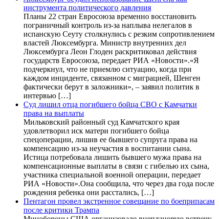
инструмента политического давления
Планы 22 стран Евросоюза временно восстановить
пограничный контроль из-за наплыва нелегалов в
испанскую Сеуту столкнулись с резким сопротивлением
властей Люксембурга. Министр внутренних дел
Люксембурга Леон Глоден раскритиковал действия
государств Евросоюза, передает РИА «Новости».«Я
подчеркнул, что не приемлю ситуацию, когда при
каждом инциденте, связанном с миграцией, Шенген
фактически берут в заложники», – заявил политик в
интервью […]
Суд лишил отца погибшего бойца СВО с Камчатки
права на выплаты
Мильковский районный суд Камчатского края
удовлетворил иск матери погибшего бойца
спецоперации, лишив ее бывшего супруга права на
компенсацию из-за неучастия в воспитании сына.
Истица потребовала лишить бывшего мужа права на
компенсационные выплаты в связи с гибелью их сына,
участника специальной военной операции, передает
РИА «Новости».Она сообщила, что через два года после
рождения ребенка они расстались, […]
Пентагон провел экстренное совещание по боеприпасам
после критики Трампа
Минобороны США организовало внеплановую встречу