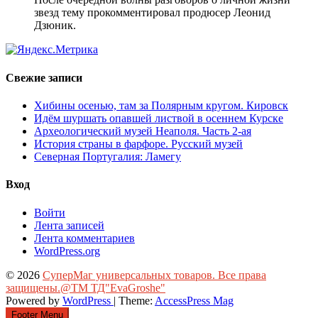
звезд тему прокомментировал продюсер Леонид
Дзюник.
Свежие записи
Хибины осенью, там за Полярным кругом. Кировск
Идём шуршать опавшей листвой в осеннем Курске
Археологический музей Неаполя. Часть 2-ая
История страны в фарфоре. Русский музей
Северная Португалия: Ламегу
Вход
Войти
Лента записей
Лента комментариев
WordPress.org
© 2026
СуперМаг универсальных товаров. Все права
защищены.@ТМ ТД"EvaGroshe"
Powered by
WordPress
| Theme:
AccessPress Mag
Footer Menu