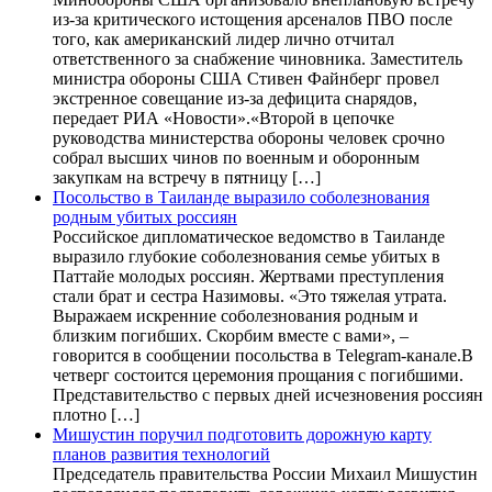
из-за критического истощения арсеналов ПВО после
того, как американский лидер лично отчитал
ответственного за снабжение чиновника. Заместитель
министра обороны США Стивен Файнберг провел
экстренное совещание из-за дефицита снарядов,
передает РИА «Новости».«Второй в цепочке
руководства министерства обороны человек срочно
собрал высших чинов по военным и оборонным
закупкам на встречу в пятницу […]
Посольство в Таиланде выразило соболезнования
родным убитых россиян
Российское дипломатическое ведомство в Таиланде
выразило глубокие соболезнования семье убитых в
Паттайе молодых россиян. Жертвами преступления
стали брат и сестра Назимовы. «Это тяжелая утрата.
Выражаем искренние соболезнования родным и
близким погибших. Скорбим вместе с вами», –
говорится в сообщении посольства в Telegram-канале.В
четверг состоится церемония прощания с погибшими.
Представительство с первых дней исчезновения россиян
плотно […]
Мишустин поручил подготовить дорожную карту
планов развития технологий
Председатель правительства России Михаил Мишустин