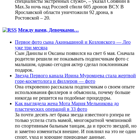
специалисты экстренных служб», – указал Собянин в
Max.За ночь над Россией сбили 605 дронов ВСУ. В
Ярославской области уничтожили 92 дрона, в
Ростовской – 20.
Между нами, Девочками…
Первое фото сына Акиньшиной и Козловского — Лео
уже три месяца
Сын Данилы и Оксаны появился на свет 6 мая. Сначала
родители решили не показывать подписчикам фото с
малышом, однако сегодня актер сделал поклонникам
подарок.
Звезда Первого канала Ирина Муромцева стала жертвой
горе-косметолога и филлеров — фото
Она откровенно рассказала подписчикам о своем опыте
использования филлеров и объяснила, почему больше
никогда не решится на подобные процедуры.
Как выглядела жена Мота Мария Мельникова до
пластических операций в 33 фото
За почти десять лет брака звезда известного рэпера не
только успела стать мамой, многократной чемпионкой
по спортивным бальным танцам, да и просто звездой, но
и заметно измениться внешне. И повлиял на это не один
спорт, уход и хорошие природные данные.