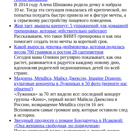
В 2014 году Алена Шишкова родила дочку и набрала
10 кг. Тогда эта ситуация показалась ей критической, но
попытка похудеть быстро привела не к фигуре мечты, а
к серьезному расстройству пищевого поведения.
Жир тает, мышцы крепнут: 5 упражнений для домашней
тренировки, которые действительно работают
Рассказываем, что такое ВИИТ-тренировка и как она
помогает создать тело мечты за короткий срок.
Какой выросла девочка-дюймовочка, которая родилась
весом 700 граммов и ростом 28 сантиметров
Сегодня мама Оливии регулярно показывает, как она
растет, развивается и радуется каждому новому дню,
вдохновляя родителей недоношенных детей по всей
стране.
Мадонна, Metallica, Майкл Джексон, Imagine Dragons:
культовые концерты в Лужниках в 50 фото (верните нас
обратно!)
«Лужники» за 70 лет видели все: последний концерт
группы «Кино», первый визит Майкла Джексона в
Россию, возвращение Metallica спустя 16 лет.
Вспоминаем самые громкие шоу, которые оставили след
в истории.
Звездный продюсер о романе Бондарчука и Исаковой:
«Она женщина свободная, но порядочная»
После очередной волны разговоров о личной жизни