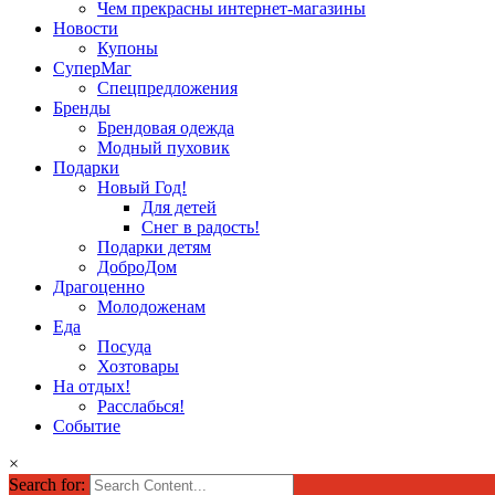
Чем прекрасны интернет-магазины
Новости
Купоны
СуперМаг
Спецпредложения
Бренды
Брендовая одежда
Модный пуховик
Подарки
Новый Год!
Для детей
Снег в радость!
Подарки детям
ДоброДом
Драгоценно
Молодоженам
Еда
Посуда
Хозтовары
На отдых!
Расслабься!
Событие
×
Search for: