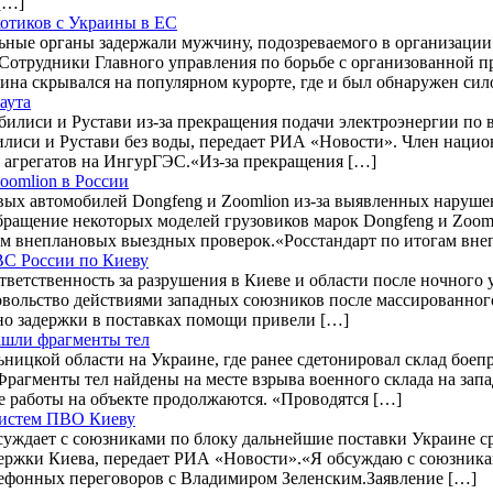
[…]
котиков с Украины в ЕС
ьные органы задержали мужчину, подозреваемого в организации
 Сотрудники Главного управления по борьбе с организованной п
ина скрывался на популярном курорте, где и был обнаружен си
аута
билиси и Рустави из-за прекращения подачи электроэнергии по
лиси и Рустави без воды, передает РИА «Новости». Член наци
и агрегатов на ИнгурГЭС.«Из-за прекращения […]
oomlion в России
вых автомобилей Dongfeng и Zoomlion из-за выявленных наруше
бращение некоторых моделей грузовиков марок Dongfeng и Zoomli
м внеплановых выездных проверок.«Росстандарт по итогам вн
ВС России по Киеву
ветственность за разрушения в Киеве и области после ночного 
вольство действиями западных союзников после массированного
но задержки в поставках помощи привели […]
ашли фрагменты тел
ницкой области на Украине, где ранее сдетонировал склад боепр
агменты тел найдены на месте взрыва военного склада на зап
 работы на объекте продолжаются. «Проводятся […]
систем ПВО Киеву
суждает с союзниками по блоку дальнейшие поставки Украине с
ержки Киева, передает РИА «Новости».«Я обсуждаю с союзника
лефонных переговоров с Владимиром Зеленским.Заявление […]