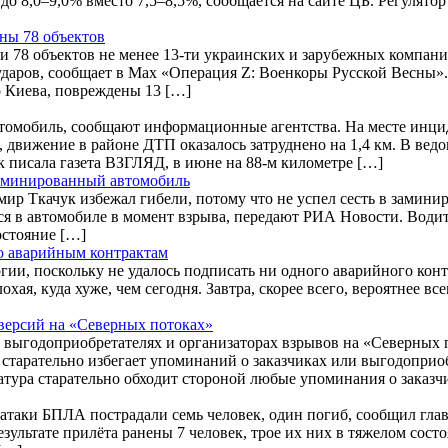
– до 8,0–9,0% вместо 7,5–8,5%, сообщается на сайте ЦБ. Регулято
ны 78 объектов
али 78 объектов не менее 13-ти украинских и зарубежных компан
даров, сообщает в Max «Операция Z: Военкоры Русской Весны».
 Киева, повреждены 13 […]
втомобиль, сообщают информационные агентства. На месте инци
движение в районе ДТП оказалось затруднено на 1,4 км. В ведо
 писала газета ВЗГЛЯД, в июне на 88-м километре […]
 заминированный автомобиль
мир Ткачук избежал гибели, потому что не успел сесть в замин
 в автомобиле в момент взрыва, передают РИА Новости. Водите
остояние […]
по аварийным контрактам
и, поскольку не удалось подписать ни одного аварийного контр
охая, куда хуже, чем сегодня. Завтра, скорее всего, вероятнее 
версий на «Северных потоках»
 выгодоприобретателях и организаторах взрывов на «Северных
старательно избегает упоминаний о заказчиках или выгодоприо
атура старательно обходит стороной любые упоминания о заказч
е атаки БПЛА пострадали семь человек, один погиб, сообщил г
результате прилёта ранены 7 человек, трое их них в тяжелом со