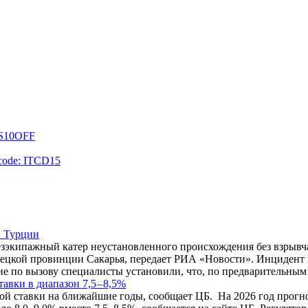
US10OFF
 code: ITCD15
в Турции
зэкипажный катер неустановленного происхождения без взрывч
рецкой провинции Сакарья, передает РИА «Новости». Инцидент 
е по вызову специалисты установили, что, по предварительным
авки в диапазон 7,5 – 8,5%
ой ставки на ближайшие годы, сообщает ЦБ. На 2026 год прогно