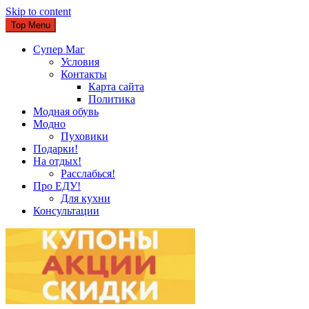
Skip to content
Top Menu
Супер Маг
Условия
Контакты
Карта сайта
Политика
Модная обувь
Модно
Пуховики
Подарки!
На отдых!
Расслабься!
Про ЕДУ!
Для кухни
Консультации