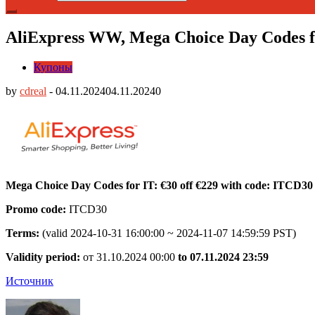
AliExpress WW, Mega Choice Day Codes fo
Купоны
by
cdreal
-
04.11.2024
04.11.2024
0
Mega Choice Day Codes for IT: €30 off €229 with code: ITCD3
Promo code:
ITCD30
Terms:
(valid 2024-10-31 16:00:00 ~ 2024-11-07 14:59:59 PST)
Validity period:
от 31.10.2024 00:00
to 07.11.2024 23:59
Источник