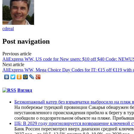
cdreal
Post navigation
Previous article
AliExpress WW, US code for New users: $10 off $40 Code: NEW
Next article
AliExpress WW, Mega Choice Day Codes for IT: €15 off €119 with
Взгляд
Безэкипажный катер без взрывчатки выбросило на пляж 
На побережье турецкой провинции Сакарья обнаружен бе
неустановленного происхождения прибило к берегу в ту
сообщили о подозрительном объекте на пляже. Прибывши
ЦБ: В 2029 году прогнозируется возвращение ключевой ст
Банк России пересмотрел вверх диапазон средней ключев