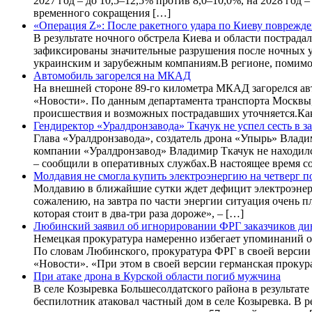
2027 год – до 10,5–12,5% против 8,0–10,0%, на 2028 год 
временного сокращения […]
«Операция Z»: После ракетного удара по Киеву поврежде
В результате ночного обстрела Киева и области пострад
зафиксированы значительные разрушения после ночных у
украинским и зарубежным компаниям.В регионе, помимо
Автомобиль загорелся на МКАД
На внешней стороне 89-го километра МКАД загорелся а
«Новости». По данным департамента транспорта Москвы, 
происшествия и возможных пострадавших уточняется.Как
Гендиректор «Уралдронзавода» Ткачук не успел сесть в
Глава «Уралдронзавода», создатель дрона «Упырь» Влади
компании «Уралдронзавод» Владимир Ткачук не находился
– сообщили в оперативных службах.В настоящее время с
Молдавия не смогла купить электроэнергию на четверг 
Молдавию в ближайшие сутки ждет дефицит электроэнерги
сожалению, на завтра по части энергии ситуация очень пл
которая стоит в два-три раза дороже», – […]
Любинский заявил об игнорировании ФРГ заказчиков ди
Немецкая прокуратура намеренно избегает упоминаний о
По словам Любинского, прокуратура ФРГ в своей версии 
«Новости». «При этом в своей версии германская прокур
При атаке дрона в Курской области погиб мужчина
В селе Козыревка Большесолдатского района в результат
беспилотник атаковал частный дом в селе Козыревка. В 