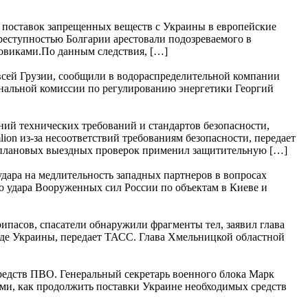
 поставок запрещенных веществ с Украины в европейские
реступностью Болгарии арестовали подозреваемого в
ловиками.По данным следствия, […]
 всей Грузии, сообщили в водораспределительной компании
ональной комиссии по регулированию энергетики Георгий
ний технических требований и стандартов безопасности,
on из-за несоответствий требованиям безопасности, передает
еплановых выездных проверок применил защитительную […]
удара на медлительность западных партнеров в вопросах
 удара Вооруженных сил России по объектам в Киеве и
ипасов, спасатели обнаружили фрагменты тел, заявил глава
аде Украины, передает ТАСС. Глава Хмельницкой областной
редств ПВО. Генеральный секретарь военного блока Марк
ми, как продолжить поставки Украине необходимых средств