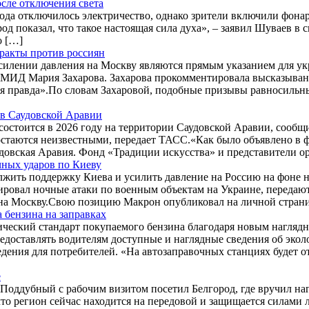
осле отключения света
ода отключилось электричество, однако зрители включили фонар
д показал, что такое настоящая сила духа», – заявил Шуваев в с
о […]
еракты против россиян
илении давления на Москву являются прямым указанием для укр
ь МИД Мария Захарова. Захарова прокомментировала высказыван
я правда».По словам Захаровой, подобные призывы равносильн
в Саудовской Аравии
тоится в 2026 году на территории Саудовской Аравии, сообщи
 остаются неизвестными, передает ТАСС.«Как было объявлено в
довская Аравия. Фонд «Традиции искусства» и представители о
чных ударов по Киеву
ить поддержку Киева и усилить давление на Россию на фоне н
ровал ночные атаки по военным объектам на Украине, передаю
 на Москву.Свою позицию Макрон опубликовал на личной страни
 бензина на заправках
гический стандарт покупаемого бензина благодаря новым нагля
едоставлять водителям доступные и наглядные сведения об экол
ения для потребителей. «На автозаправочных станциях будет о
е
Поддубный с рабочим визитом посетил Белгород, где вручил на
то регион сейчас находится на передовой и защищается силами