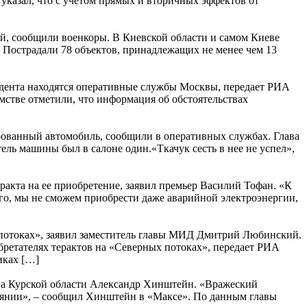
р указал, что с учетом прямых и вторичных эффектов от
ий, сообщили военкоры. В Киевской области и самом Киеве
 Пострадали 78 объектов, принадлежащих не менее чем 13
дента находятся оперативные службы Москвы, передает РИА
мстве отметили, что информация об обстоятельствах
ированный автомобиль, сообщили в оперативных службах. Глава
ль машины был в салоне один.«Ткачук сесть в нее не успел»,
акта на ее приобретение, заявил премьер Василий Тофан. «К
всего, мы не сможем приобрести даже аварийной электроэнергии,
 потоках», заявил заместитель главы МИД Дмитрий Любинский.
бретателях терактов на «Северных потоках», передает РИА
иках […]
лава Курской области Александр Хинштейн. «Вражеский
стоянии», – сообщил Хинштейн в «Максе». По данным главы