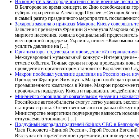
На концерте в Белгороде зрители спели военные песни п
В Белгороде во время концерта ко Дню освобождения гор
губернатора региона Александр Шуваев. «Сегодня Белгоро
в самый разгар праздничного мероприятия, посвященног
Захарова заявила о приказах Макрона Киеву совершать т
Заявления президента Франции Эммануэля Макрона об ус
мирного населения, заявила официальный представител
всесторонней поддержке Украины, пишет «Комсомольска
усилить давление на […]
Организаторы подтвердили проведение «Интервидения» 
Международный музыкальный конкурс «Интервидение» сос
отмене события. Точные сроки и город проведения пока
проведения и организатором становится Королевство Сау
Макрон пообещал усиление давления на Россию из-за но
Президент Франции Эммануэль Макрон пообещал продолж
промышленного комплекса в Киеве. Макрон прокомменти
продолжать поддержку Киева и наращивать воздействие
Минэнерго сообщило об обязательном указании экокласса
Российские автомобилисты смогут легко узнавать эколо
станциях страны. Отечественные автозаправки обяжут пр
Министерстве энергетики подчеркнули важность нововвед
отпускаемого топлива», […]
Поддубный наградил родителей бойцов СВО в Белгород
Член Генсовета «Единой России», Герой России Евгений 
Выступая на торжественной церемонии, он подчеркнул, ч