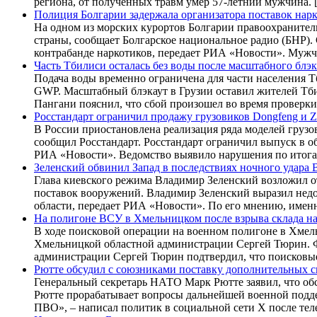
региона, от полученных травм умер 57-летний мужчина. 
Полиция Болгарии задержала организатора поставок нар
На одном из морских курортов Болгарии правоохранител
страны, сообщает Болгарское национальное радио (БНР).
контрабанде наркотиков, передает РИА «Новости». Мужч
Часть Тбилиси осталась без воды после масштабного блэк
Подача воды временно ограничена для части населения Т
GWP. Масштабный блэкаут в Грузии оставил жителей Тби
Пангани пояснил, что сбой произошел во время проверк
Росстандарт ограничил продажу грузовиков Dongfeng и Z
В России приостановлена реализация ряда моделей грузо
сообщил Росстандарт. Росстандарт ограничил выпуск в о
РИА «Новости». Ведомство выявило нарушения по итога
Зеленский обвинил Запад в последствиях ночного удара 
Глава киевского режима Владимир Зеленский возложил от
поставок вооружений. Владимир Зеленский выразил недо
области, передает РИА «Новости». По его мнению, имен
На полигоне ВСУ в Хмельницком после взрыва склада н
В ходе поисковой операции на военном полигоне в Хмель
Хмельницкой областной администрации Сергей Тюрин. Фр
администрации Сергей Тюрин подтвердил, что поисковые
Рютте обсудил с союзниками поставку дополнительных 
Генеральный секретарь НАТО Марк Рютте заявил, что об
Рютте прорабатывает вопросы дальнейшей военной подд
ПВО», – написал политик в социальной сети X после те