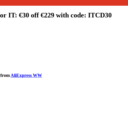
r IT: €30 off €229 with code: ITCD30
0 from
AliExpress WW