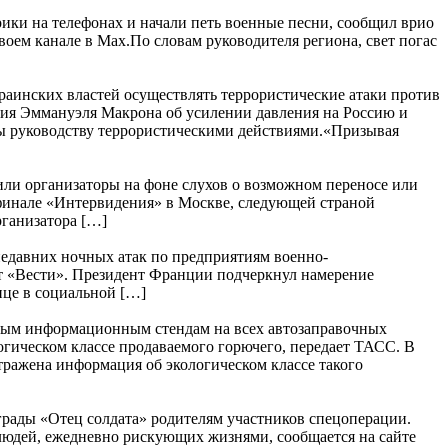
ики на телефонах и начали петь военные песни, сообщил врио
воем канале в Max.По словам руководителя региона, свет погас
аинских властей осуществлять террористические атаки против
ия Эммануэля Макрона об усилении давления на Россию и
ы руководству террористическими действиями.«Призывая
ли организаторы на фоне слухов о возможном переносе или
 финале «Интервидения» в Москве, следующей страной
рганизатора […]
едавних ночных атак по предприятиям военно-
т «Вести». Президент Франции подчеркнул намерение
це в социальной […]
дным информационным стендам на всех автозаправочных
огическом классе продаваемого горючего, передает ТАСС. В
тражена информация об экологическом классе такого
грады «Отец солдата» родителям участников спецоперации.
 людей, ежедневно рискующих жизнями, сообщается на сайте