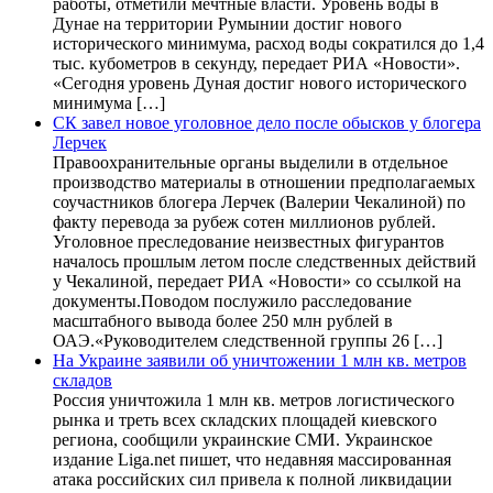
работы, отметили мечтные власти. Уровень воды в
Дунае на территории Румынии достиг нового
исторического минимума, расход воды сократился до 1,4
тыс. кубометров в секунду, передает РИА «Новости».
«Сегодня уровень Дуная достиг нового исторического
минимума […]
СК завел новое уголовное дело после обысков у блогера
Лерчек
Правоохранительные органы выделили в отдельное
производство материалы в отношении предполагаемых
соучастников блогера Лерчек (Валерии Чекалиной) по
факту перевода за рубеж сотен миллионов рублей.
Уголовное преследование неизвестных фигурантов
началось прошлым летом после следственных действий
у Чекалиной, передает РИА «Новости» со ссылкой на
документы.Поводом послужило расследование
масштабного вывода более 250 млн рублей в
ОАЭ.«Руководителем следственной группы 26 […]
На Украине заявили об уничтожении 1 млн кв. метров
складов
Россия уничтожила 1 млн кв. метров логистического
рынка и треть всех складских площадей киевского
региона, сообщили украинские СМИ. Украинское
издание Liga.net пишет, что недавняя массированная
атака российских сил привела к полной ликвидации