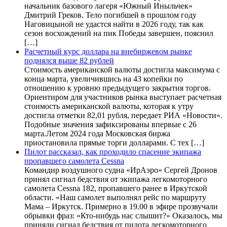
начальник базового лагеря «Южный Иныльчек»
Дмитрий Греков. Тело погибшей в прошлом году
Наговицыной не удастся найти в 2026 году, так как
сезон восхождений на пик Победы завершен, пояснил
[…]
Расчетный курс доллара на внебиржевом рынке
поднялся выше 82 рублей
Стоимость американской валюты достигла максимума с
конца марта, увеличившись на 43 копейки по
отношению к уровню предыдущего закрытия торгов.
Ориентиром для участников рынка выступает расчетная
стоимость американской валюты, которая к утру
достигла отметки 82,01 рубля, передает РИА «Новости».
Подобные значения зафиксированы впервые с 26
марта.Летом 2024 года Московская биржа
приостановила прямые торги долларами. С тех […]
Пилот рассказал, как проходило спасение экипажа
пропавшего самолета Cessna
Командир воздушного судна «ИрАэро» Сергей Дронов
принял сигнал бедствия от экипажа легкомоторного
самолета Cessna 182, пропавшего ранее в Иркутской
области. «Наш самолет выполнял рейс по маршруту
Мама – Иркутск. Примерно в 19.00 в эфире прозвучали
обрывки фраз: «Кто-нибудь нас слышит?» Оказалось, мы
приняли сигнал бедствия от пилота легкомоторного