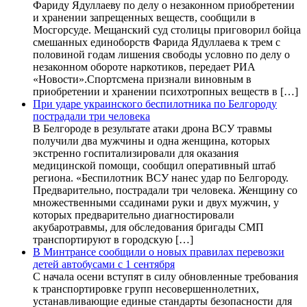
Фариду Ядуллаеву по делу о незаконном приобретении
и хранении запрещенных веществ, сообщили в
Мосгорсуде. Мещанский суд столицы приговорил бойца
смешанных единоборств Фарида Ядуллаева к трем с
половиной годам лишения свободы условно по делу о
незаконном обороте наркотиков, передает РИА
«Новости».Спортсмена признали виновным в
приобретении и хранении психотропных веществ в […]
При ударе украинского беспилотника по Белгороду
пострадали три человека
В Белгороде в результате атаки дрона ВСУ травмы
получили два мужчины и одна женщина, которых
экстренно госпитализировали для оказания
медицинской помощи, сообщил оперативный штаб
региона. «Беспилотник ВСУ нанес удар по Белгороду.
Предварительно, пострадали три человека. Женщину со
множественными ссадинами руки и двух мужчин, у
которых предварительно диагностировали
акубаротравмы, для обследования бригады СМП
транспортируют в городскую […]
В Минтрансе сообщили о новых правилах перевозки
детей автобусами с 1 сентября
С начала осени вступят в силу обновленные требования
к транспортировке групп несовершеннолетних,
устанавливающие единые стандарты безопасности для