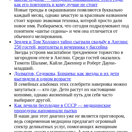
как его повторить и кому лучше не стоит
Новые тренды в окрашивании появляются буквально
каждый месяц, однако зачастую за красивым названием
стоит хорошо знакомая техника, которой просто дали
новое имя. Разбираемся, что сегодня подразумевают под
понятием «шитье седины» и чем она отличается от
обычного мелирования.
Зендея и Том Холланд тайно сыграли свадьбу в Англии:
250 гостей, вертолеты и вечеринка у бассейна
Звезды устроив масштабное трехдневное торжество в
загородном отеле в Англии. Среди гостей оказались
Тимоти Шаламе, Кайли Дженнер и Роберт Дауни-
младший.
Долматов, Седокова, Борщева: как звезды и их дети
выглядели в одном возрасте
В семейных альбомах этих селебрити наверняка можно
запутаться — кто где. Дети растут их настоящими
копиями, однако жизненный путь для себя часто
выбирают другой.
Как лечили бесплодие в СССР — медицинские
процедуры напоминали пытки
В наши дни этот диагноз уже не является приговором,
ведь современная медицина предлагает огромный
спектр деликатных услуг, помогающих женщинам
испытать счастье материнства. А вот в советскую эпоху