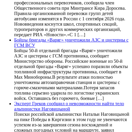
профессиональных перевозчиков, сообщила член
Общественного совета при Минтрансе Кира Доросева.
Правила организованной перевозки групп детей
автобусами изменятся в России с 1 сентября 2026 года.
Нововведения коснутся школ, спортивных секций,
туроператоров и других коммерческих организаций,
передает РИА «Новости».«С 1 […]
Бойцы бригады «Варяг» уничтожили АЗС и цистерны с
ГСМ ВСУ
Бойцы 50-й отдельной бригады «Варяг» уничтожили
АЗС и цистерны с ГСМ противника, сообщает
Министерство обороны. Российские военные из 50-й
отдельной бригады «Варяг» успешно поразили объекты
топливной инфраструктуры противника, сообщает в
Max Минобороны.В результате атаки полностью
уничтожены автозаправочная станция и цистерны с
горюче-смазочными материалами.Потеря запасов
топлива серьезно ударила по логистике украинских
войск. Оставшись без горючего, боевые […]
Эксперт Греков сообщил о невозможности найти тело
альпинистки Наговицыной
Поиски российской альпинистки Натальи Наговицыной
на пике Победы в Киргизии в этом году не увенчаются
успехом из-за завершения сезона восхождений и
сложных погодных условий на маршруте, заявил