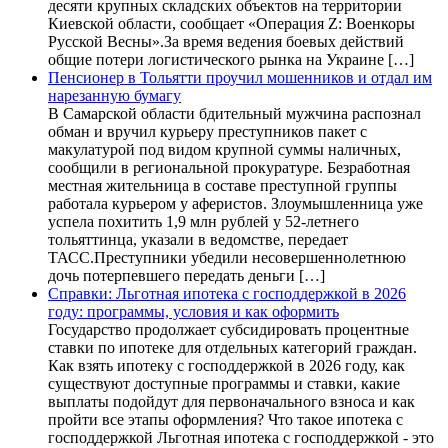
десяти крупных складских объектов на территории
Киевской области, сообщает «Операция Z: Военкоры
Русской Весны».За время ведения боевых действий
общие потери логистического рынка на Украине […]
Пенсионер в Тольятти проучил мошенников и отдал им
нарезанную бумагу
В Самарской области бдительный мужчина распознал
обман и вручил курьеру преступников пакет с
макулатурой под видом крупной суммы наличных,
сообщили в региональной прокуратуре. Безработная
местная жительница в составе преступной группы
работала курьером у аферистов. Злоумышленница уже
успела похитить 1,9 млн рублей у 52-летнего
тольяттинца, указали в ведомстве, передает
ТАСС.Преступники убедили несовершеннолетнюю
дочь потерпевшего передать деньги […]
Справки: Льготная ипотека с господдержкой в 2026
году: программы, условия и как оформить
Государство продолжает субсидировать процентные
ставки по ипотеке для отдельных категорий граждан.
Как взять ипотеку с господдержкой в 2026 году, как
существуют доступные программы и ставки, какие
выплаты подойдут для первоначального взноса и как
пройти все этапы оформления? Что такое ипотека с
господдержкой Льготная ипотека с господдержкой - это