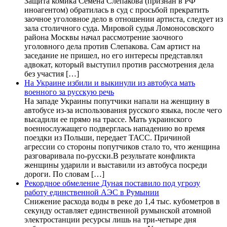
Защита комика Семена Слепакова (признан в РФ
иноагентом) обратилась в суд с просьбой прекратить
заочное уголовное дело в отношении артиста, следует из
зала столичного суда. Мировой судья Ломоносовского
района Москвы начал рассмотрение заочного
уголовного дела против Слепакова. Сам артист на
заседание не пришел, но его интересы представлял
адвокат, который выступил против рассмотрения дела
без участия […]
На Украине избили и выкинули из автобуса мать
военного за русскую речь
На западе Украины попутчики напали на женщину в
автобусе из-за использования русского языка, после чего
высадили ее прямо на трассе. Мать украинского
военнослужащего подверглась нападению во время
поездки из Польши, передает ТАСС. Причиной
агрессии со стороны попутчиков стало то, что женщина
разговаривала по-русски.В результате конфликта
женщины ударили и выставили из автобуса посреди
дороги. По словам […]
Рекордное обмеление Дуная поставило под угрозу
работу единственной АЭС в Румынии
Снижение расхода воды в реке до 1,4 тыс. кубометров в
секунду оставляет единственной румынской атомной
электростанции ресурсы лишь на три-четыре дня