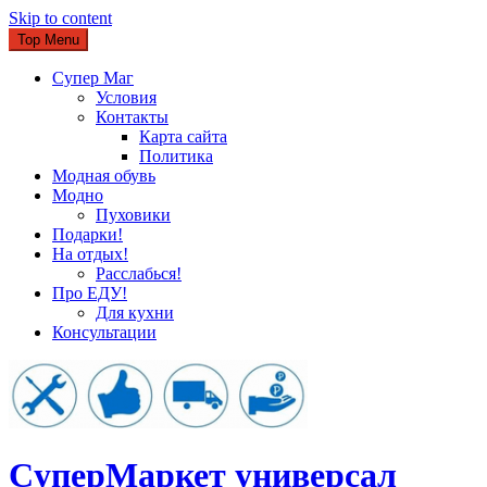
Skip to content
Top Menu
Супер Маг
Условия
Контакты
Карта сайта
Политика
Модная обувь
Модно
Пуховики
Подарки!
На отдых!
Расслабься!
Про ЕДУ!
Для кухни
Консультации
CуперМаркет универсал