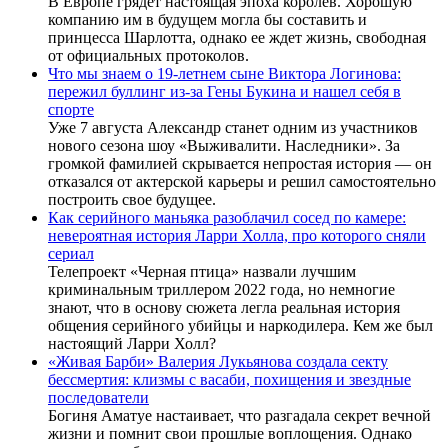
В Европе грядет настоящая эпоха королев. Хорошую
компанию им в будущем могла бы составить и
принцесса Шарлотта, однако ее ждет жизнь, свободная
от официальных протоколов.
Что мы знаем о 19-летнем сыне Виктора Логинова:
пережил буллинг из-за Гены Букина и нашел себя в
спорте
Уже 7 августа Александр станет одним из участников
нового сезона шоу «Выживалити. Наследники». За
громкой фамилией скрывается непростая история — он
отказался от актерской карьеры и решил самостоятельно
построить свое будущее.
Как серийного маньяка разоблачил сосед по камере:
невероятная история Ларри Холла, про которого сняли
сериал
Телепроект «Черная птица» назвали лучшим
криминальным триллером 2022 года, но немногие
знают, что в основу сюжета легла реальная история
общения серийного убийцы и наркодилера. Кем же был
настоящий Ларри Холл?
«Живая Барби» Валерия Лукьянова создала секту
бессмертия: клизмы с васаби, похищения и звездные
последователи
Богиня Аматуе настаивает, что разгадала секрет вечной
жизни и помнит свои прошлые воплощения. Однако