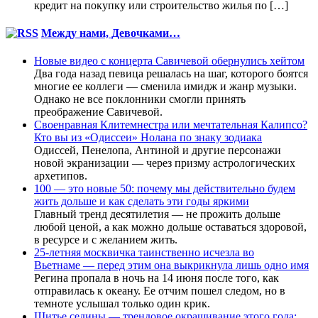
кредит на покупку или строительство жилья по […]
Между нами, Девочками…
Новые видео с концерта Савичевой обернулись хейтом
Два года назад певица решалась на шаг, которого боятся
многие ее коллеги — сменила имидж и жанр музыки.
Однако не все поклонники смогли принять
преображение Савичевой.
Своенравная Клитемнестра или мечтательная Калипсо?
Кто вы из «Одиссеи» Нолана по знаку зодиака
Одиссей, Пенелопа, Антиной и другие персонажи
новой экранизации — через призму астрологических
архетипов.
100 — это новые 50: почему мы действительно будем
жить дольше и как сделать эти годы яркими
Главный тренд десятилетия — не прожить дольше
любой ценой, а как можно дольше оставаться здоровой,
в ресурсе и с желанием жить.
25-летняя москвичка таинственно исчезла во
Вьетнаме — перед этим она выкрикнула лишь одно имя
Регина пропала в ночь на 14 июня после того, как
отправилась к океану. Ее отчим пошел следом, но в
темноте услышал только один крик.
Шитье седины — трендовое окрашивание этого года: