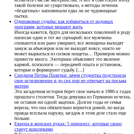
такой болезни не существовало, а методы лечения
«бездетных» напоминали едва ли не чудовищные
пытки.
Одинаковые судьбы: как избавиться от родовых
программ, которые мешают жить
Иногда кажется, будто для нескольких поколений в роду
написан один и тот же сценарий: все мужчины
спиваются или рано умирают, все женщины выходят
замуж за абьюзеров или не выходят вовсе, никто не
может вырваться из силков нищеты… Примеров можно
привести много. Эзотерики объясняют это явление
кармой, психологи — передачей опыта и установок,
которые и формируют судьбу. […]
Синдром Петры Пазитки: зачем студентка подстроила
свое исчезновение и до сих пор не отвечает на письма
матери
Эта загадочная история берет свое начало в 1980-х годах
прошлого столетия. Тогда девушка из Германии исчезла,
не оставив ни одной зацепки. Долгие годы ее семья
верила, что она обязательно вернется домой, но когда
правда всплыла наружу, загадок в этом деле стало еще
больше.
Европа в женских руках: 5 принцесс, которые скоро
станут королевами