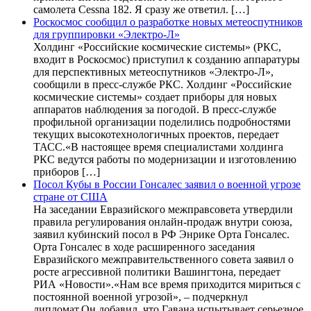
самолета Cessna 182. Я сразу же ответил. […]
Роскосмос сообщил о разработке новых метеоспутников
для группировки «Электро-Л»
Холдинг «Российские космические системы» (РКС,
входит в Роскосмос) приступил к созданию аппаратуры
для перспективных метеоспутников «Электро-Л»,
сообщили в пресс-службе РКС. Холдинг «Российские
космические системы» создает приборы для новых
аппаратов наблюдения за погодой. В пресс-службе
профильной организации поделились подробностями
текущих высокотехнологичных проектов, передает
ТАСС.«В настоящее время специалистами холдинга
РКС ведутся работы по модернизации и изготовлению
приборов […]
Посол Кубы в России Гонсалес заявил о военной угрозе
стране от США
На заседании Евразийского межправсовета утвердили
правила регулирования онлайн-продаж внутри союза,
заявил кубинский посол в РФ Энрике Орта Гонсалес.
Орта Гонсалес в ходе расширенного заседания
Евразийского межправительственного совета заявил о
росте агрессивной политики Вашингтона, передает
РИА «Новости».«Нам все время приходится мириться с
постоянной военной угрозой», – подчеркнул
дипломат.Он добавил, что Гавана испытывает серьезное