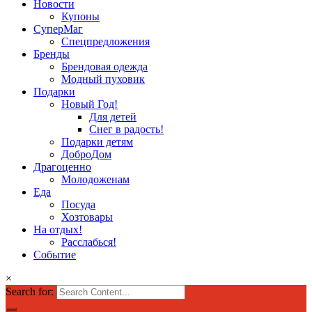
Новости
Купоны
СуперМаг
Спецпредложения
Бренды
Брендовая одежда
Модный пуховик
Подарки
Новый Год!
Для детей
Снег в радость!
Подарки детям
ДоброДом
Драгоценно
Молодоженам
Еда
Посуда
Хозтовары
На отдых!
Расслабься!
Событие
×
Search for: