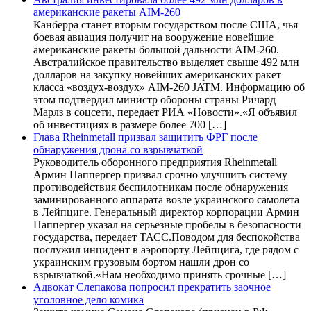
американские ракеты AIM-260
Канберра станет вторым государством после США, чья
боевая авиация получит на вооружение новейшие
американские ракеты большой дальности AIM-260.
Австралийское правительство выделяет свыше 492 млн
долларов на закупку новейших американских ракет
класса «воздух-воздух» AIM-260 JATM. Информацию об
этом подтвердил министр обороны страны Ричард
Марлз в соцсети, передает РИА «Новости».«Я объявил
об инвестициях в размере более 700 […]
Глава Rheinmetall призвал защитить ФРГ после
обнаружения дрона со взрывчаткой
Руководитель оборонного предприятия Rheinmetall
Армин Паппергер призвал срочно улучшить систему
противодействия беспилотникам после обнаружения
заминированного аппарата возле украинского самолета
в Лейпциге. Генеральный директор корпорации Армин
Паппергер указал на серьезные пробелы в безопасности
государства, передает ТАСС.Поводом для беспокойства
послужил инцидент в аэропорту Лейпцига, где рядом с
украинским грузовым бортом нашли дрон со
взрывчаткой.«Нам необходимо принять срочные […]
Адвокат Слепакова попросил прекратить заочное
уголовное дело комика