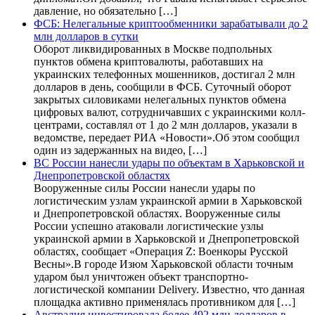
давление, но обязательно […]
ФСБ: Нелегальные криптообменники зарабатывали до 2
млн долларов в сутки
Оборот ликвидированных в Москве подпольных
пунктов обмена криптовалюты, работавших на
украинских телефонных мошенников, достигал 2 млн
долларов в день, сообщили в ФСБ. Суточный оборот
закрытых силовиками нелегальных пунктов обмена
цифровых валют, сотрудничавших с украинскими колл-
центрами, составлял от 1 до 2 млн долларов, указали в
ведомстве, передает РИА «Новости».Об этом сообщил
один из задержанных на видео, […]
ВС России нанесли удары по объектам в Харьковской и
Днепропетровской областях
Вооруженные силы России нанесли удары по
логистическим узлам украинской армии в Харьковской
и Днепропетровской областях. Вооруженные силы
России успешно атаковали логистические узлы
украинской армии в Харьковской и Днепропетровской
областях, сообщает «Операция Z: Военкоры Русской
Весны».В городе Изюм Харьковской области точным
ударом был уничтожен объект транспортно-
логистической компании Delivery. Известно, что данная
площадка активно применялась противником для […]
Австралия инвестировала более 492 млн долларов в