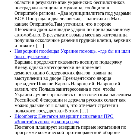
области в результате атак украинских беспилотников
пострадали женщина и мужчина, сообщили в
Оперштабе региона. «Два муниципалитета под ударами
ВСУ. Пострадали два человека», – написали в Max-
канале Оперштаба.Там уточнили, что в городе
Шебекино дрон-камикадзе ударил по припаркованному
автомобилю. В результате взрыва местная жительница
получила осколочные ранения грудной клетки, верхних
и нижних […]
Навроцкий пообещал Украине помощь, «где бы ни шли
бои с русскими»
Варшава продолжит оказывать военную поддержку
Киеву, однако категорически не приемлет
демонстрацию бандеровских флагов, заявил на
выступлении во дворе Президентского дворца
президент Польши Кароль Навроцкий. Навроцкий
заявил, что Польша заинтересована в том, чтобы
Украина лучше справлялись с постсоветским наследием
Российской Федерации и держала русских солдат как
можно дальше от Польши, что отвечает стратегии
польского государства.«В этом […]
Bloomberg: Пентагон завершит испытания ПРО
«Золотой купол» до конца года
Пентагон планирует завершить первые испытания по
программе космической противоракетной обороне