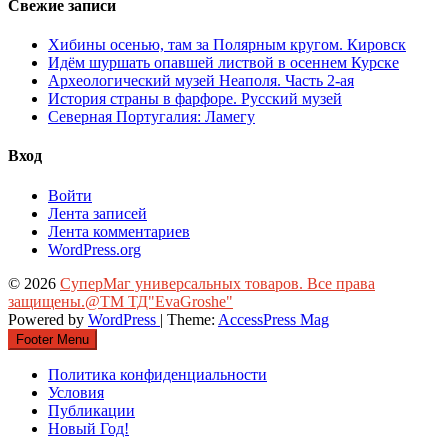
Свежие записи
Хибины осенью, там за Полярным кругом. Кировск
Идём шуршать опавшей листвой в осеннем Курске
Археологический музей Неаполя. Часть 2-ая
История страны в фарфоре. Русский музей
Северная Португалия: Ламегу
Вход
Войти
Лента записей
Лента комментариев
WordPress.org
© 2026
СуперМаг универсальных товаров. Все права
защищены.@ТМ ТД"EvaGroshe"
Powered by
WordPress
| Theme:
AccessPress Mag
Footer Menu
Политика конфиденциальности
Условия
Публикации
Новый Год!