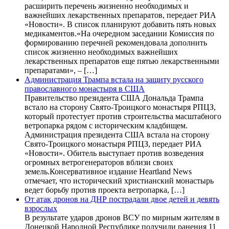
расширить перечень жизненно необходимых и
важнейших лекарственных препаратов, передает РИА
«Новости». В список планируют добавить пять новых
медикаментов.«На очередном заседании Комиссия по
формированию перечней рекомендовала дополнить
список жизненно необходимых важнейших
лекарственных препаратов еще пятью лекарственными
препаратами», – […]
Администрация Трампа встала на защиту русского
православного монастыря в США
Правительство президента США Дональда Трампа
встало на сторону Свято-Троицкого монастыря РПЦЗ,
который протестует против строительства масштабного
ветропарка рядом с историческим кладбищем.
Администрация президента США встала на сторону
Свято-Троицкого монастыря РПЦЗ, передает РИА
«Новости». Обитель выступает против возведения
огромных ветрогенераторов вблизи своих
земель.Консервативное издание Heartland News
отмечает, что исторический христианский монастырь
ведет борьбу против проекта ветропарка, […]
От атак дронов на ДНР пострадали двое детей и девять
взрослых
В результате ударов дронов ВСУ по мирным жителям в
Донецкой Народной Республике получили ранения 11