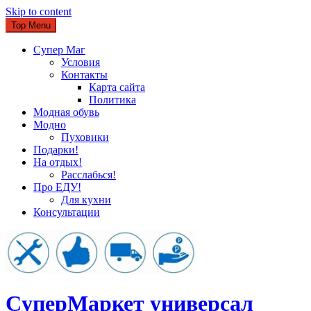
Skip to content
Top Menu
Супер Маг
Условия
Контакты
Карта сайта
Политика
Модная обувь
Модно
Пуховики
Подарки!
На отдых!
Расслабься!
Про ЕДУ!
Для кухни
Консультации
CуперМаркет универсал