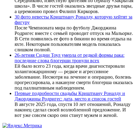
Середниково, известную зрителям по сериалу «Закрытая
школа». В числе гостей оказались звездные друзья пары,
а церемонию провел Филипп Киркоров.
30 фото невесты Криштиану Роналду, которую хейтят за
фигуру
После Чемпионата мира по футболу Джорджина
Родригес вместе с семьей проводит отпуск на Мальорке.
В Сети появились ее фото в бикини во время отдыха на
яхте. Некоторым пользователям модель показалась
слишком полной.
26-летняя Сидни Тоул умерла от редкой формы рака:
последние слова блогерши тронули всех
Ей было всего 23 года, когда врачи диагностировали
холангиокарциному — редкое и агрессивное
заболевание. Несмотря на лечение и операцию, болезнь
прогрессировала, а накануне смерти блогерша оказалась
под паллиативным наблюдением.
Первые подробности свадьбы Криштиану Роналду и
Джорджины Родригес: дата, место и список гостей
В августе 2025 года, спустя 10 лет отношений, Роналду
наконец сделал своей возлюбленной предложение. И
вот уже совсем скоро они станут мужем и женой.