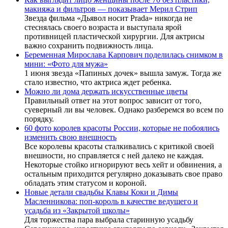
макияжа и фильтров — показывает Мерил Стрип
Звезда фильма «Дьявол носит Prada» никогда не
стеснялась своего возраста и выступала ярой
противницей пластической хирургии. Для актрисы
важно сохранить подвижность лица.
Беременная Мирослава Карпович поделилась снимком в
мини: «Фото для мужа»
1 июня звезда «Папиных дочек» вышла замуж. Тогда же
стало известно, что актриса ждет ребенка.
Можно ли дома держать искусственные цветы
Правильный ответ на этот вопрос зависит от того,
суеверный ли вы человек. Однако разберемся во всем по
порядку.
60 фото королев красоты России, которые не побоялись
изменить свою внешность
Все королевы красоты сталкивались с критикой своей
внешности, но справляется с ней далеко не каждая.
Некоторые стойко игнорируют весь хейт и обвинения, а
остальным приходится регулярно доказывать свое право
обладать этим статусом и короной.
Новые детали свадьбы Клавы Коки и Димы
Масленникова: поп-король в качестве ведущего и
усадьба из «Закрытой школы»
Для торжества пара выбрала старинную усадьбу