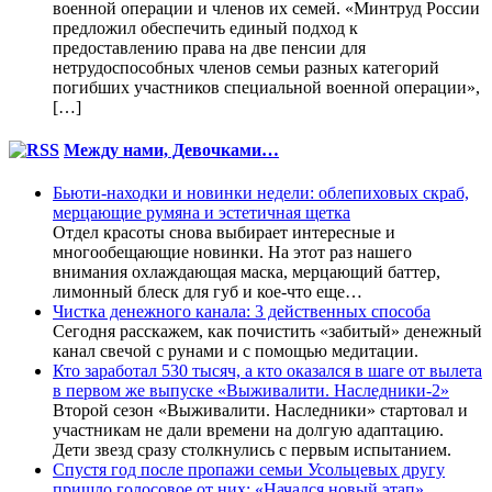
военной операции и членов их семей. «Минтруд России
предложил обеспечить единый подход к
предоставлению права на две пенсии для
нетрудоспособных членов семьи разных категорий
погибших участников специальной военной операции»,
[…]
Между нами, Девочками…
Бьюти-находки и новинки недели: облепиховых скраб,
мерцающие румяна и эстетичная щетка
Отдел красоты снова выбирает интересные и
многообещающие новинки. На этот раз нашего
внимания охлаждающая маска, мерцающий баттер,
лимонный блеск для губ и кое-что еще…
Чистка денежного канала: 3 действенных способа
Сегодня расскажем, как почистить «забитый» денежный
канал свечой с рунами и с помощью медитации.
Кто заработал 530 тысяч, а кто оказался в шаге от вылета
в первом же выпуске «Выживалити. Наследники-2»
Второй сезон «Выживалити. Наследники» стартовал и
участникам не дали времени на долгую адаптацию.
Дети звезд сразу столкнулись с первым испытанием.
Спустя год после пропажи семьи Усольцевых другу
пришло голосовое от них: «Начался новый этап»