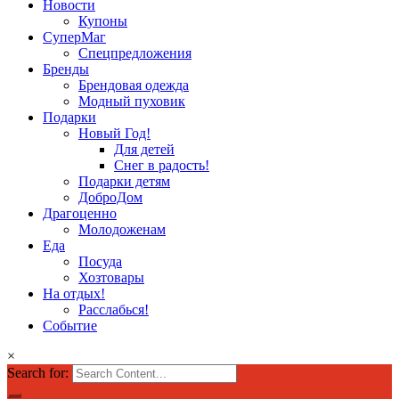
Новости
Купоны
СуперМаг
Спецпредложения
Бренды
Брендовая одежда
Модный пуховик
Подарки
Новый Год!
Для детей
Снег в радость!
Подарки детям
ДоброДом
Драгоценно
Молодоженам
Еда
Посуда
Хозтовары
На отдых!
Расслабься!
Событие
×
Search for: