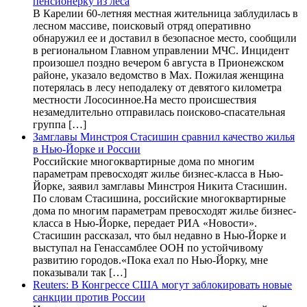
пенсионерку из леса
В Карелии 60-летняя местная жительница заблудилась в
лесном массиве, поисковый отряд оперативно
обнаружил ее и доставил в безопасное место, сообщили
в региональном Главном управлении МЧС. Инцидент
произошел поздно вечером 6 августа в Прионежском
районе, указало ведомство в Max. Пожилая женщина
потерялась в лесу неподалеку от девятого километра
местности Лососинное.На место происшествия
незамедлительно отправилась поисково-спасательная
группа […]
Замглавы Минстроя Стасишин сравнил качество жилья
в Нью-Йорке и России
Российские многоквартирные дома по многим
параметрам превосходят жилье бизнес-класса в Нью-
Йорке, заявил замглавы Минстроя Никита Стасишин.
По словам Стасишина, российские многоквартирные
дома по многим параметрам превосходят жилье бизнес-
класса в Нью-Йорке, передает РИА «Новости».
Стасишин рассказал, что был недавно в Нью-Йорке и
выступал на Генассамблее ООН по устойчивому
развитию городов.«Пока ехал по Нью-Йорку, мне
показывали так […]
Reuters: В Конгрессе США могут заблокировать новые
санкции против России