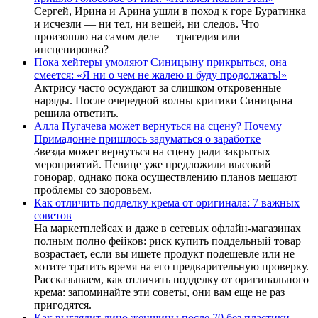
Сергей, Ирина и Арина ушли в поход к горе Буратинка
и исчезли — ни тел, ни вещей, ни следов. Что
произошло на самом деле — трагедия или
инсценировка?
Пока хейтеры умоляют Синицыну прикрыться, она
смеется: «Я ни о чем не жалею и буду продолжать!»
Актрису часто осуждают за слишком откровенные
наряды. После очередной волны критики Синицына
решила ответить.
Алла Пугачева может вернуться на сцену? Почему
Примадонне пришлось задуматься о заработке
Звезда может вернуться на сцену ради закрытых
мероприятий. Певице уже предложили высокий
гонорар, однако пока осуществлению планов мешают
проблемы со здоровьем.
Как отличить подделку крема от оригинала: 7 важных
советов
На маркетплейсах и даже в сетевых офлайн-магазинах
полным полно фейков: риск купить поддельный товар
возрастает, если вы ищете продукт подешевле или не
хотите тратить время на его предварительную проверку.
Рассказываем, как отличить подделку от оригинального
крема: запоминайте эти советы, они вам еще не раз
пригодятся.
Как выглядит лицо женщины после 70 без пластики,