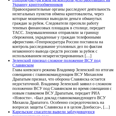
Украину криптообменников
Правоохранительные органы расследуют деятельность
нелегальных пунктов обмена криптовалюты, через
которые мошенники выводили деньги обманутых
граждан за рубеж. Следователи пресекли работу
теневых финансовых площадок в столице, передает
ТАСС. Злоумышленники отправляли за границу
сбережения, украденные у граждан телефонными
аферистами.«Генпрокуратура России поставила на
контроль расследование уголовных дел по фактам
незаконного вывода средств россиян за рубеж с
использованием незарегистрированных […]
Зеленский признал сложное положение ВСУ под
Славянском
Глава киевского режима Владимир Зеленский по итогам
совещания с главнокомандующим ВСУ Михаилом
Драпатым признал, что оборона Славянска остается
недостаточной. Владимир Зеленский заявил о сложном
положении ВСУ под Славянском во время совещания с
новым главкомом ВСУ Драпатым, передает РИА
«Новости». «Был доклад главнокомандующего ВСУ
Михаила Драпатого. Особенно сосредоточились на
вопросах защиты Славянска и в целом Донбасса», […]
Карельские спасатели вывели заблудившуюся