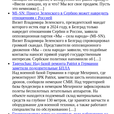
«Ввели санкции, ну и что? Мы все свое продаем. Пусть
это немножко […]
MI–SN: Приезд Зеленского в Сербию может навредить
отношениям с Россией
Визит Владимира Зеленского, президентский мандат
которого истек еще в 2024 году, в Белград только
навредит отношениям Сербии и России, заявила
оппозиционная партия «Мы – сила народа» (MI–SN).
Визит Владимира Зеленского в Белград спровоцировал
громкий скандал. Представители оппозиционного
движения «Мы – сила народа» заявили, что подобные
контакты наносят прямой ущерб государственным
интересам. Сербские политики напомнили об […]
Tagesschau: Над базой ремонта Patriot в Германии
заметили подозрительные БПЛА
Над военной базой Германии в городе Мехерних, где
ремонтируют ЗРК Patriot, заметили шесть неопознанных
дронов, сообщили немецкие СМИ. Над территорией
базы бундесвера в немецком Мехернихе зафиксировали
полеты беспилотных летательных аппаратов. На
объекте находится подземный склад материальных
средств на глубине 130 метров, где хранятся запчасти и
оборудование для военной техники, а также работают
специалисты по обслуживанию […]
Генпрокуратура взяла на контроль дело работавших на