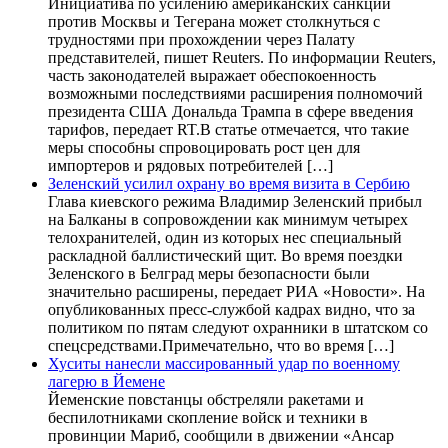
Инициатива по усилению американских санкций
против Москвы и Тегерана может столкнуться с
трудностями при прохождении через Палату
представителей, пишет Reuters. По информации Reuters,
часть законодателей выражает обеспокоенность
возможными последствиями расширения полномочий
президента США Дональда Трампа в сфере введения
тарифов, передает RT.В статье отмечается, что такие
меры способны спровоцировать рост цен для
импортеров и рядовых потребителей […]
Зеленский усилил охрану во время визита в Сербию
Глава киевского режима Владимир Зеленский прибыл
на Балканы в сопровождении как минимум четырех
телохранителей, один из которых нес специальный
раскладной баллистический щит. Во время поездки
Зеленского в Белград меры безопасности были
значительно расширены, передает РИА «Новости». На
опубликованных пресс-службой кадрах видно, что за
политиком по пятам следуют охранники в штатском со
спецсредствами.Примечательно, что во время […]
Хуситы нанесли массированный удар по военному
лагерю в Йемене
Йеменские повстанцы обстреляли ракетами и
беспилотниками скопление войск и техники в
провинции Мариб, сообщили в движении «Ансар