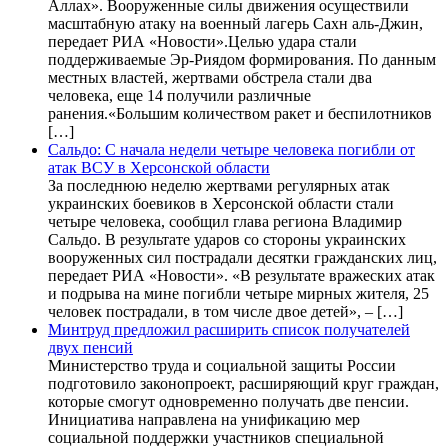
Аллах». Вооруженные силы движения осуществили
масштабную атаку на военный лагерь Сахн аль-Джин,
передает РИА «Новости».Целью удара стали
поддерживаемые Эр-Риядом формирования. По данным
местных властей, жертвами обстрела стали два
человека, еще 14 получили различные
ранения.«Большим количеством ракет и беспилотников
[…]
Сальдо: С начала недели четыре человека погибли от
атак ВСУ в Херсонской области
За последнюю неделю жертвами регулярных атак
украинских боевиков в Херсонской области стали
четыре человека, сообщил глава региона Владимир
Сальдо. В результате ударов со стороны украинских
вооруженных сил пострадали десятки гражданских лиц,
передает РИА «Новости». «В результате вражеских атак
и подрыва на мине погибли четыре мирных жителя, 25
человек пострадали, в том числе двое детей», – […]
Минтруд предложил расширить список получателей
двух пенсий
Министерство труда и социальной защиты России
подготовило законопроект, расширяющий круг граждан,
которые смогут одновременно получать две пенсии.
Инициатива направлена на унификацию мер
социальной поддержки участников специальной