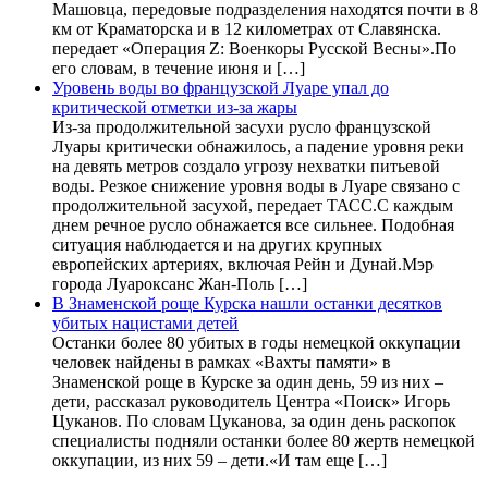
Машовца, передовые подразделения находятся почти в 8
км от Краматорска и в 12 километрах от Славянска.
передает «Операция Z: Военкоры Русской Весны».По
его словам, в течение июня и […]
Уровень воды во французской Луаре упал до
критической отметки из-за жары
Из-за продолжительной засухи русло французской
Луары критически обнажилось, а падение уровня реки
на девять метров создало угрозу нехватки питьевой
воды. Резкое снижение уровня воды в Луаре связано с
продолжительной засухой, передает ТАСС.С каждым
днем речное русло обнажается все сильнее. Подобная
ситуация наблюдается и на других крупных
европейских артериях, включая Рейн и Дунай.Мэр
города Луароксанс Жан-Поль […]
В Знаменской роще Курска нашли останки десятков
убитых нацистами детей
Останки более 80 убитых в годы немецкой оккупации
человек найдены в рамках «Вахты памяти» в
Знаменской роще в Курске за один день, 59 из них –
дети, рассказал руководитель Центра «Поиск» Игорь
Цуканов. По словам Цуканова, за один день раскопок
специалисты подняли останки более 80 жертв немецкой
оккупации, из них 59 – дети.«И там еще […]