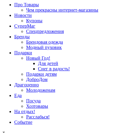
Про Товары
Чем прекрасны интернет-магазины
Новости
Купоны
СуперМаг
Спецпредложения
Бренды
Брендовая одежда
Модный пуховик
Подарки
Новый Год!
Для детей
Снег в радость!
Подарки детям
ДоброДом
Драгоценно
Молодоженам
Еда
Посуда
Хозтовары
На отдых!
Расслабься!
Событие
×