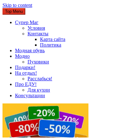
Skip to content
Top Menu
Супер Маг
Условия
Контакты
Карта сайта
Политика
Модная обувь
Модно
Пуховики
Подарки!
На отдых!
Расслабься!
Про ЕДУ!
Для кухни
Консультации