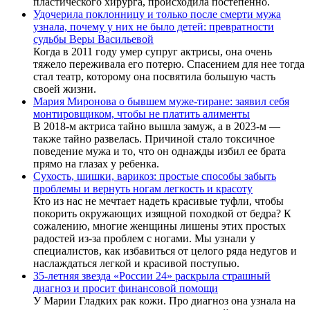
пластического хирурга, происходила постепенно.
Удочерила поклонницу и только после смерти мужа
узнала, почему у них не было детей: превратности
судьбы Веры Васильевой
Когда в 2011 году умер супруг актрисы, она очень
тяжело переживала его потерю. Спасением для нее тогда
стал театр, которому она посвятила большую часть
своей жизни.
Мария Миронова о бывшем муже-тиране: заявил себя
монтировщиком, чтобы не платить алименты
В 2018-м актриса тайно вышла замуж, а в 2023-м —
также тайно развелась. Причиной стало токсичное
поведение мужа и то, что он однажды избил ее брата
прямо на глазах у ребенка.
Сухость, шишки, варикоз: простые способы забыть
проблемы и вернуть ногам легкость и красоту
Кто из нас не мечтает надеть красивые туфли, чтобы
покорить окружающих изящной походкой от бедра? К
сожалению, многие женщины лишены этих простых
радостей из-за проблем с ногами. Мы узнали у
специалистов, как избавиться от целого ряда недугов и
наслаждаться легкой и красивой поступью.
35-летняя звезда «России 24» раскрыла страшный
диагноз и просит финансовой помощи
У Марии Гладких рак кожи. Про диагноз она узнала на