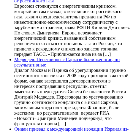
от российского газа
Евросоюз столкнулся с энергетическим кризисом,
который он сам вызвал, отказавшись от российского
газа, заявил спецпредставитель президента РФ по
инвестиционно-экономическому сотрудничеству с
зарубежными странами, глава РФПИ Кирилл Дмитриев.
По словам Дмитриева, Европа переживает
энергетический кризис, вызванный собственным
решением отказаться от поставок газа из России, что
привело к рекордному снижению запасов топлива.
передает ТАСС. «Приближается зима из-за […]
Медведев: Переговоры с Саркози были жесткие, но
результативные
Диалог Москвы и Парижа об урегулировании грузино-
осетинского конфликта в 2008 году проходил в жесткой
форме, однако завершился договоренностями в
интересах пострадавших республик, отметил
заместитель председателя Совета безопасности России
Дмитрий Медведев. Переговоры по урегулированию
грузино-осетинского конфликта с Николя Саркози,
занимавшим тогда пост президента Франции, были
жесткими, но результативными, передает РИА
«Новости».Дмитрий Медведев подчеркнул, что
французская сторона […]
Фидан призвал к международной изоляции Израиля из-