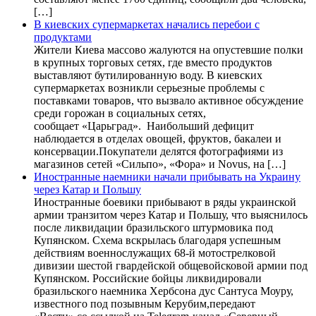
[…]
В киевских супермаркетах начались перебои с
продуктами
Жители Киева массово жалуются на опустевшие полки
в крупных торговых сетях, где вместо продуктов
выставляют бутилированную воду. В киевских
супермаркетах возникли серьезные проблемы с
поставками товаров, что вызвало активное обсуждение
среди горожан в социальных сетях,
сообщает «Царьград». Наибольший дефицит
наблюдается в отделах овощей, фруктов, бакалеи и
консервации.Покупатели делятся фотографиями из
магазинов сетей «Сильпо», «Фора» и Novus, на […]
Иностранные наемники начали прибывать на Украину
через Катар и Польшу
Иностранные боевики прибывают в ряды украинской
армии транзитом через Катар и Польшу, что выяснилось
после ликвидации бразильского штурмовика под
Купянском. Схема вскрылась благодаря успешным
действиям военнослужащих 68-й мотострелковой
дивизии шестой гвардейской общевойсковой армии под
Купянском. Российские бойцы ликвидировали
бразильского наемника Хербсона дус Сантуса Моуру,
известного под позывным Керубим,передают