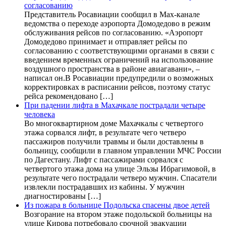
согласованию
Представитель Росавиации сообщил в Max-канале
ведомства о переходе аэропорта Домодедово в режим
обслуживания рейсов по согласованию. «Аэропорт
Домодедово принимает и отправляет рейсы по
согласованию с соответствующими органами в связи с
введением временных ограничений на использование
воздушного пространства в районе авиагавани», –
написал он.В Росавиации предупредили о возможных
корректировках в расписании рейсов, поэтому статус
рейса рекомендовано […]
При падении лифта в Махачкале пострадали четыре
человека
Во многоквартирном доме Махачкалы с четвертого
этажа сорвался лифт, в результате чего четверо
пассажиров получили травмы и были доставлены в
больницу, сообщили в главном управлении МЧС России
по Дагестану. Лифт с пассажирами сорвался с
четвертого этажа дома на улице Эльзы Ибрагимовой, в
результате чего пострадали четверо мужчин. Спасатели
извлекли пострадавших из кабины. У мужчин
диагностированы […]
Из пожара в больнице Подольска спасены двое детей
Возгорание на втором этаже подольской больницы на
улице Кирова потребовало срочной эвакуации