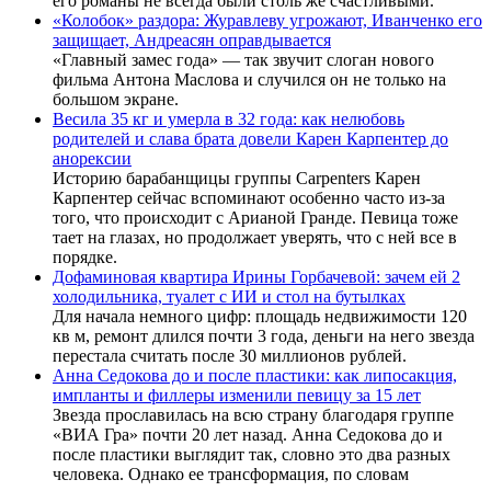
его романы не всегда были столь же счастливыми.
«Колобок» раздора: Журавлеву угрожают, Иванченко его
защищает, Андреасян оправдывается
«Главный замес года» — так звучит слоган нового
фильма Антона Маслова и случился он не только на
большом экране.
Весила 35 кг и умерла в 32 года: как нелюбовь
родителей и слава брата довели Карен Карпентер до
анорексии
Историю барабанщицы группы Carpenters Карен
Карпентер сейчас вспоминают особенно часто из-за
того, что происходит с Арианой Гранде. Певица тоже
тает на глазах, но продолжает уверять, что с ней все в
порядке.
Дофаминовая квартира Ирины Горбачевой: зачем ей 2
холодильника, туалет с ИИ и стол на бутылках
Для начала немного цифр: площадь недвижимости 120
кв м, ремонт длился почти 3 года, деньги на него звезда
перестала считать после 30 миллионов рублей.
Анна Седокова до и после пластики: как липосакция,
импланты и филлеры изменили певицу за 15 лет
Звезда прославилась на всю страну благодаря группе
«ВИА Гра» почти 20 лет назад. Анна Седокова до и
после пластики выглядит так, словно это два разных
человека. Однако ее трансформация, по словам