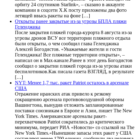
орбиту 24 спутников Starlink», – сказано в аккаунте
компании в соцсети X.К посту приложены два фото
летящей ввысь ракеты на фоне […]
Открыты ранее закрытые из-за угрозы БПЛА пляжи
Геленджика
После закрытия пляжей города-курорта 8 августа из-за
угрозы дронов ВСУ все территории пляжного отдыха
были открыты, о чем сообщил глава Геленджика
Алексей Богодистов. «Уважаемые жители и гости
Геленджика! Все пляжные территории открыты», –
написал он в Max-канале.Ранее в этот день Богодистов
сообщил о закрытии пляжей города из-за угрозы атаки
беспилотников.Как писала газета ВЗГЛЯД, в результате
[…]
NYT: Менее 1,7 тыс. ракет Patriot осталось в арсенале
США
Отражение иранских атак привело к резкому
сокращению арсенала противовоздушной обороны
Вашингтона, вынудив отложить запланированные
поставки союзникам в Европе и Азии, пишет The New
York Times. Американские арсеналы ракет-
перехватчиков Patriot сократились до критического
минимума, передает РИА «Новости» со ссылкой на The
New York Times.«Нынешние запасы этих ракет у США
составляют менее 1700 единиц, сообщили два человека,