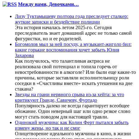
Между нами, Девочками…
Лизу Туктамышеву полтора года преследует сталкер:
жуткие записки и бездействие полиции
Эта история началась летом 2025-го. Сегодня
преследователь знает домашний адрес не только самой
фигуристки, но и ее родителей.
Богомолов мыл за ней посуду, а музыкант-жиголо бил:
какие горькие воспоминания хочет забыть Юлия
Захарова
Как получилось, что талантливая актриса не
реализовала свой потенциал и топила горечь от
невостребованности в алкоголе? Или были еще какие-то
причины, которые заставляли исполнительницу роли
соседки в «Счастливы вместе» искать утешения на дне
стакана?
Звезды на грани нервного срыва из-за хейта: за что
критикуют Гранде, Савичеву, Фуртадо
Популярность далеко не всегда гарантирует всеобщее
обожание. Один неверный шаг или одно резкое слово
могут стать поводом для настоящей травли.
Одинокий мужчина: как Колин Ферт пытался забыть
измену жены, но так и не смог
Олицетворение идеального мужчины в кино, в жизни