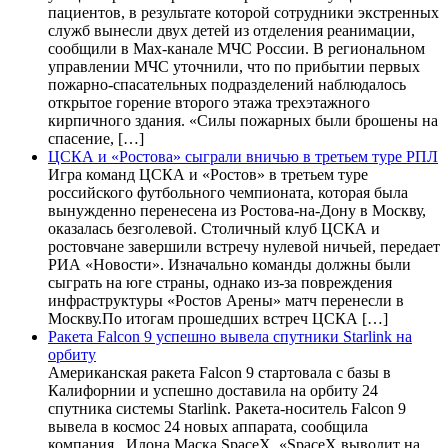
пациентов, в результате которой сотрудники экстренных
служб вынесли двух детей из отделения реанимации,
сообщили в Max-канале МЧС России. В региональном
управлении МЧС уточнили, что по прибытии первых
пожарно-спасательных подразделений наблюдалось
открытое горение второго этажа трехэтажного
кирпичного здания. «Силы пожарных были брошены на
спасение, […]
ЦСКА и «Ростова» сыграли вничью в третьем туре РПЛ
Игра команд ЦСКА и «Ростов» в третьем туре
российского футбольного чемпионата, которая была
вынужденно перенесена из Ростова-на-Дону в Москву,
оказалась безголевой. Столичный клуб ЦСКА и
ростовчане завершили встречу нулевой ничьей, передает
РИА «Новости». Изначально команды должны были
сыграть на юге страны, однако из-за повреждения
инфраструктуры «Ростов Арены» матч перенесли в
Москву.По итогам прошедших встреч ЦСКА […]
Ракета Falcon 9 успешно вывела спутники Starlink на
орбиту
Американская ракета Falcon 9 стартовала с базы в
Калифорнии и успешно доставила на орбиту 24
спутника системы Starlink. Ракета-носитель Falcon 9
вывела в космос 24 новых аппарата, сообщила
компания Илона Маска SpaceX. «SpaceX выводит на