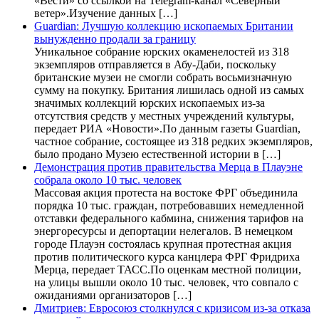
«Вести» со ссылкой на Telegram-канал «Северный
ветер».Изучение данных […]
Guardian: Лучшую коллекцию ископаемых Британии
вынужденно продали за границу
Уникальное собрание юрских окаменелостей из 318
экземпляров отправляется в Абу-Даби, поскольку
британские музеи не смогли собрать восьмизначную
сумму на покупку. Британия лишилась одной из самых
значимых коллекций юрских ископаемых из-за
отсутствия средств у местных учреждений культуры,
передает РИА «Новости».По данным газеты Guardian,
частное собрание, состоящее из 318 редких экземпляров,
было продано Музею естественной истории в […]
Демонстрация против правительства Мерца в Плауэне
собрала около 10 тыс. человек
Массовая акция протеста на востоке ФРГ объединила
порядка 10 тыс. граждан, потребовавших немедленной
отставки федерального кабмина, снижения тарифов на
энергоресурсы и депортации нелегалов. В немецком
городе Плауэн состоялась крупная протестная акция
против политического курса канцлера ФРГ Фридриха
Мерца, передает ТАСС.По оценкам местной полиции,
на улицы вышли около 10 тыс. человек, что совпало с
ожиданиями организаторов […]
Дмитриев: Евросоюз столкнулся с кризисом из-за отказа