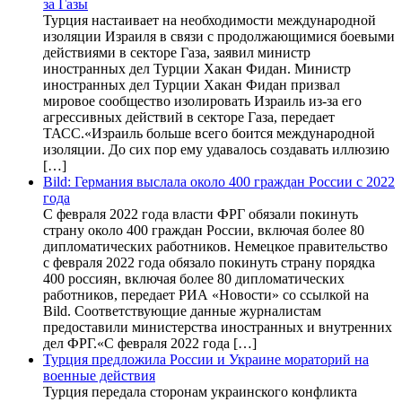
за Газы
Турция настаивает на необходимости международной
изоляции Израиля в связи с продолжающимися боевыми
действиями в секторе Газа, заявил министр
иностранных дел Турции Хакан Фидан. Министр
иностранных дел Турции Хакан Фидан призвал
мировое сообщество изолировать Израиль из-за его
агрессивных действий в секторе Газа, передает
ТАСС.«Израиль больше всего боится международной
изоляции. До сих пор ему удавалось создавать иллюзию
[…]
Bild: Германия выслала около 400 граждан России с 2022
года
С февраля 2022 года власти ФРГ обязали покинуть
страну около 400 граждан России, включая более 80
дипломатических работников. Немецкое правительство
с февраля 2022 года обязало покинуть страну порядка
400 россиян, включая более 80 дипломатических
работников, передает РИА «Новости» со ссылкой на
Bild. Соответствующие данные журналистам
предоставили министерства иностранных и внутренних
дел ФРГ.«С февраля 2022 года […]
Турция предложила России и Украине мораторий на
военные действия
Турция передала сторонам украинского конфликта