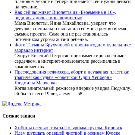
плановом чекапе и теперь признается: ей нужны деньги
на лечение.
Как сейчас живет Виолетта из «Беременна в 16»,
родившая дочь с инвалидностью
Мама Виолетты, Инна Михайловна, уверяет, что
девушка специально выставила ее монстром во время
съемок проекта. Сама она не раз становилась
источником угрозы жизни ребенка.
Фото Татьяны Брухуновой в прошлогоднем купальнике
взорвало интернет
Супруг Евгений Петросян прокомментировал снимок
сердечком, а интернет-пользователи рассыпались в
комплиментах.
Преследования режиссера, аборт и неудачная пластика:
трагическая судьба «советской Одри Хепберн»
Людмилы Марченко
Когда влиятельный режиссер впервые увидел Людмилу,
ей было всего 19 лет, а ему — 58.
Свежие записи
Хибины осенью, там за Полярным кругом. Кировск
Идём шуршать опавшей листвой в осеннем Курске