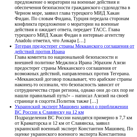
предложение о моратории на военные действия и
обеспечения безопасности гражданского судоходства в
Черном море, заявил глава турецкого МИД Хакан
Фидан. По словам Фидана, Турция передала сторонам
конфликта предложение о моратории на военные
действия и ожидает ответа, передает ТАСС. Глава
турецкого МИД Хакан Фидан в интервью агентству
Anadolu отметил, что Анкара […]
Тегеран предостерег страны Мекканского соглашения от
действий против Ирана
Глава комитета по национальной безопасности и
внешней политике Меджлиса Ирана Эбрахим Азизи
предостерег страны Мекканского соглашения от
возможных действий, направленных против Тегерана.
«Мекканский договор показывает, что арабские страны
наконец-то осознали, что безопасность зависит от
сотрудничества стран региона, однако они до сих пор не
нашли правильный путь!» – написал Азизий на своей
странице в соцсети.Политик также […]
Украинский эксперт Машовец заявил о приближении
ВС России к Славянску на 12 км
Подразделения ВС России находятся примерно в 7,7 км
от Краматорска и 12 км от Славянска, заявил
украинский военный эксперт Константин Машовец. По
оценке украинского военного эксперта Константина