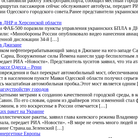
ю остановили работу электротранспорта, сообщил местный город
аршрутах пассажиров сейчас обслуживают автобусы, передает Р
ии Одесского городского совета.Ранее представители украинск
в ДНР и Херсонской области
ФАБ-500 поразили пункты управления украинских БПЛА в ДНР 
или: «Минобороны России опубликовало видео нанесения авиа
енной дислокации 34-й […]
 в Джизане
ком нефтеперерабатывающий завод в Джизане на юго-западе Сауд
м Сариа, Вооруженные силы Йемена нанесли удар беспилотным 
едает РИА «Новости». Представитель хуситов заявил, что эта ат
ассе Одесса – Рени
повреждения и был перекрыт автомобильный мост, обеспечиваю
ст в населенном пункте Маяки Одесской области получил серье
ась масштабная автомобильная пробка.Этот мост является одним 
агоустройству городов
адратными метрами к созданию качественной городской среды, в
 Савин. По его словам, одним из драйверов этих изменений ста
мним, в это воскресенье в России отмечается […]
ких ракет на Украине
баллистические ракеты, заявил глава киевского режима Владими
ала, передает РИА «Новости». «В мире не очень много людей и 
дание Страна.ua.Зеленский […]
 энергетике Европы