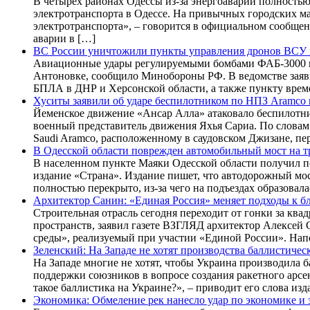
В четырех районах Одессы из-за энергоаварии полность
электротранспорта в Одессе. На привычных городских м
электротранспорта», – говорится в официальном сообщен
аварии в […]
ВС России уничтожили пункты управления дронов ВСУ 
Авиационные удары регулируемыми бомбами ФАБ-3000 и 
Антоновке, сообщило Минобороны РФ. В ведомстве заяв
БПЛА в ДНР и Херсонской области, а также пункту врем
Хуситы заявили об ударе беспилотником по НПЗ Aramco
Йеменское движение «Ансар Алла» атаковало беспилотни
военный представитель движения Яхья Сариа. По слова
Saudi Aramco, расположенному в саудовском Джизане, пер
В Одесской области поврежден автомобильный мост на тр
В населенном пункте Маяки Одесской области получил 
издание «Страна». Издание пишет, что автодорожный мо
полностью перекрыто, из-за чего на подъездах образовал
Архитектор Санин: «Единая Россия» меняет подходы к бл
Строительная отрасль сегодня переходит от гонки за кв
пространств, заявил газете ВЗГЛЯД архитектор Алексей
среды», реализуемый при участии «Единой России». Напо
Зеленский: На Западе не хотят производства баллистичес
На Западе многие не хотят, чтобы Украина производила 
поддержки союзников в вопросе создания ракетного арсен
такое баллистика на Украине?», – приводит его слова из
Экономика: Обмеление рек нанесло удар по экономике и