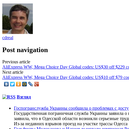
cdreal
Post navigation
Previous article
AliExpress WW, Mega Choice Day Global codes: US$30 off $229 
Next article
AliExpress WW, Mega Choice Day Global codes: US$10 off $79 c
Взгляд
Госпогранслужба Украины сообщила о проблемах с досту
Государственная пограничная служба Украины заявила о 
заявила, что в Одесской области возникли серьезные тр
Из-за недавних взрывов проезд на участке трассы Одесса
Гольфисты Молоканова и Нагиев выиграли чемпионат Р