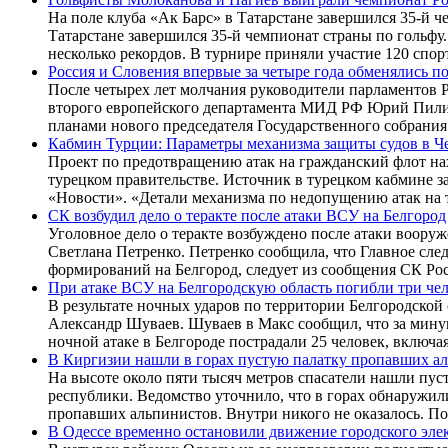
На поле клуба «Ак Барс» в Татарстане завершился 35-й 
Татарстане завершился 35-й чемпионат страны по гольфу
несколько рекордов. В турнире приняли участие 120 спор
Россия и Словения впервые за четыре года обменялись п
После четырех лет молчания руководители парламентов Р
второго европейского департамента МИД РФ Юрий Пилипс
планами нового председателя Государственного собрани
Кабмин Турции: Параметры механизма защиты судов в Ч
Проект по предотвращению атак на гражданский флот на
турецком правительстве. Источник в турецком кабмине з
«Новости». «Детали механизма по недопущению атак на 
СК возбудил дело о теракте после атаки ВСУ на Белгород
Уголовное дело о теракте возбуждено после атаки воор
Светлана Петренко. Петренко сообщила, что Главное сле
формирований на Белгород, следует из сообщения СК Р
При атаке ВСУ на Белгородскую область погибли три че
В результате ночных ударов по территории Белгородской
Александр Шуваев. Шуваев в Макс сообщил, что за мину
ночной атаке в Белгороде пострадали 25 человек, включа
В Киргизии нашли в горах пустую палатку пропавших а
На высоте около пяти тысяч метров спасатели нашли пу
республики. Ведомство уточнило, что в горах обнаружил
пропавших альпинистов. Внутри никого не оказалось. По
В Одессе временно остановили движение городского эле