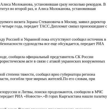
 Алиса Молоканова, установившая сразу несколько рекордов. В
титул во второй раз, и Алиса Молоканова, установившая
уемого визита Зорана Стевановича в Москву, заявил директор
 четыре года, передает ТАСС.Дипломат связал произошедшее с
жду Россией и Украиной пока отсутствуют сообщил источник в
безопасности судоходства все еще обсуждается, передает РИА
ороде, сообщила официальный представитель СК России
ррористическом акте в связи с атакой украинских вооруженных
ной степени тяжести, сообщил врио губернатора региона
асти, погибли трое мирных жителей.По его словам, при
 Белоруссии и Литвы, поиски продолжаются, сообщили в МЧС
, передает РИА «Новости».«В горах Кыргызстана нашли палатку