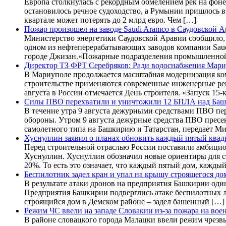
Европа столкнулась с рекордным обмелением рек на фоне
остановилось речное судоходство, а Румынии пришлось в
квартале может потерять до 2 млрд евро. Чем […]
Пожар произошел на заводе Saudi Aramco в Саудовской 
Министерство энергетики Саудовской Аравии сообщило, 
одном из нефтеперерабатывающих заводов компании Saud
городе Джизан.«Пожарные подразделения промышленной
Директор ТЗ ФРТ Серебряков: Ради водоснабжения Мари
В Мариуполе продолжается масштабная модернизация ком
строительстве применяются современные инженерные реш
августа в России отмечается День строителя. «Запуск 1
Силы ПВО перехватили и уничтожили 12 БПЛА над Баш
В течение утра 9 августа дежурными средствами ПВО п
обороны. Утром 9 августа дежурные средства ПВО пресе
самолетного типа на Башкирию и Татарстан, передает 
Хуснуллин заявил о планах обновить каждый пятый ква
Перед строительной отраслью России поставили амбицио
Хуснуллин. Хуснуллин обозначил новые ориентиры для ст
20%. То есть это означает, что каждый пятый дом, кажд
Беспилотник задел кран и упал на крышу строящегося до
В результате атаки дронов на предприятия Башкирии оди
Предприятия Башкирии подверглись атаке беспилотных л
строящийся дом в Демском районе – задел башенный […]
Режим ЧС ввели на западе Словакии из-за пожара на вое
В районе словацкого города Малацки ввели режим чрезвы