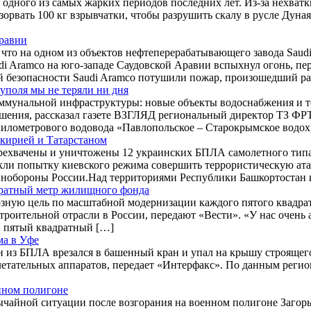
 одного из самых жарких периодов последних лет. Из-за нехват
зорвать 100 кг взрывчатки, чтобы разрушить скалу в русле Дуна
Аравии
что на одном из объектов нефтеперерабатывающего завода Saudi
i Aramco на юго-западе Саудовской Аравии вспыхнул огонь, п
 безопасности Saudi Aramco потушили пожар, произошедший р
уполя мы не теряли ни дня
мунальной инфраструктуры: новые объекты водоснабжения и те
ения, рассказал газете ВЗГЛЯД региональный директор ТЗ ФРТ
5-километрового водовода «Павлопольское – Старокрымское вод
кирией и Татарстаном
ерехвачены и уничтожены 12 украинских БПЛА самолетного тип
кли попытку киевского режима совершить террористическую ат
Минобороны России.Над территориями Республики Башкортостан 
дратный метр жилищного фонда
зную цель по масштабной модернизации каждого пятого квадра
роительной отрасли в России, передают «Вести». «У нас очень 
ый пятый квадратный […]
ма в Уфе
н из БПЛА врезался в башенный кран и упал на крышу строящег
етательных аппаратов, передает «Интерфакс». По данным реги
нном полигоне
чайной ситуации после возгорания на военном полигоне Загорье