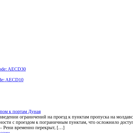
code: AECD30
ode: AECD10
пом к портам Дуная
введении ограничений на проезд к пунктам пропуска на молдав
удности с проездом к пограничным пунктам, что осложнило дост
 – Рени временно перекрыт, […]
оссии