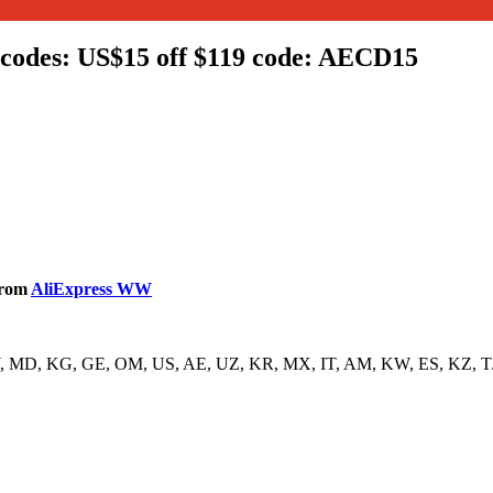
codes: US$15 off $119 code: AECD15
from
AliExpress WW
BY, MD, KG, GE, OM, US, AE, UZ, KR, MX, IT, AM, KW, ES, KZ, 