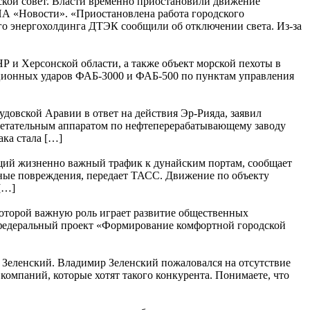
ской совет. Власти временно приостановили движение
ИА «Новости». «Приостановлена работа городского
ого энергохолдинга ДТЭК сообщили об отключении света. Из-за
и Херсонской области, а также объект морской пехоты в
ционных ударов ФАБ-3000 и ФАБ-500 по пунктам управления
овской Аравии в ответ на действия Эр-Рияда, заявил
летательным аппаратом по нефтеперерабатывающему заводу
ака стала […]
щий жизненно важный трафик к дунайским портам, сообщает
зные повреждения, передает ТАСС. Движение по объекту
[…]
 которой важную роль играет развитие общественных
л федеральный проект «Формирование комфортной городской
р Зеленский. Владимир Зеленский пожаловался на отсутствие
компаний, которые хотят такого конкурента. Понимаете, что