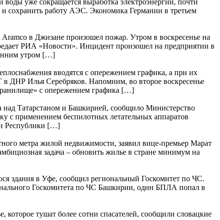
ки воды уже сокращается выработка электроэнергии, почти
я и сохранить работу АЭС. Экономика Германии в третьем
 Aramco в Джизане произошел пожар. Утром в воскресенье на
ередает РИА «Новости». Инцидент произошел на предприятии в
анним утром […]
плоснабжения вводятся с опережением графика, а при их
 в ДНР Илья Серебряков. Напомним, во второе воскресенье
охранилище» с опережением графика […]
а над Татарстаном и Башкирией, сообщило Министерство
аку с применением беспилотных летательных аппаратов
и Республики […]
тного метра жилой недвижимости, заявил вице-премьер Марат
амбициозная задача – обновить жилье в стране минимум на
ося здания в Уфе, сообщил региональный Госкомитет по ЧС.
онального Госкомитета по ЧС Башкирии, один БПЛА попал в
, которое тушат более сотни спасателей, сообщили словацкие