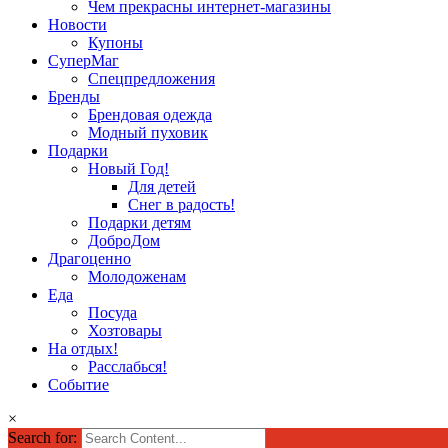
Чем прекрасны интернет-магазины
Новости
Купоны
СуперМаг
Спецпредложения
Бренды
Брендовая одежда
Модный пуховик
Подарки
Новый Год!
Для детей
Снег в радость!
Подарки детям
ДоброДом
Драгоценно
Молодоженам
Еда
Посуда
Хозтовары
На отдых!
Расслабься!
Событие
×
Search for: