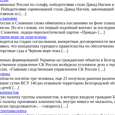
чемпионат России по гольфу, победителями стали Давид Нагиев и
. Победителями соревнований стали Давид Нагиев, завоевавший 
тсменов из […]
осланиями
оссии и Словении снова обменялись посланиями на фоне планир
он. По его словам, это первый подобный контакт за последние
я Словении, лидера евроскептической партии «Правда» […]
ерном море не определены
ходится на стадии согласования, конкретные договоренности ме
аявил, что инициатива турецкого правительства по обеспечению 
торговые суда в Черном море пока […]
уженных формирований Украины на гражданские объекты в Белг
дственное управление СК России возбудило уголовное дело о те
оссии. «Главным следственным управлением СК России […]
ловека
 области погибли три человека, еще 25 получили ранения различ
вшие сутки ВСУ 146 раз атаковали территорию Белгородской обл
я детей […]
льпинистов
стую палатку группы альпинистов, в которую входили граждане
и палатку пропавших альпинистов, внутри никого не оказалось
иски продолжаются», – говорится […]
ктротранспорта