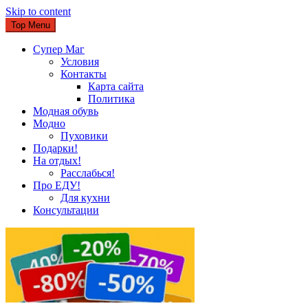
Skip to content
Top Menu
Супер Маг
Условия
Контакты
Карта сайта
Политика
Модная обувь
Модно
Пуховики
Подарки!
На отдых!
Расслабься!
Про ЕДУ!
Для кухни
Консультации