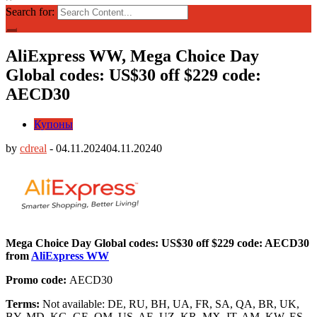
Search for:
AliExpress WW, Mega Choice Day
Global codes: US$30 off $229 code:
AECD30
Купоны
by
cdreal
-
04.11.2024
04.11.2024
0
Mega Choice Day Global codes: US$30 off $229 code: AECD30
from
AliExpress WW
Promo code:
AECD30
Terms:
Not available: DE, RU, BH, UA, FR, SA, QA, BR, UK,
BY, MD, KG, GE, OM, US, AE, UZ, KR, MX, IT, AM, KW, ES,