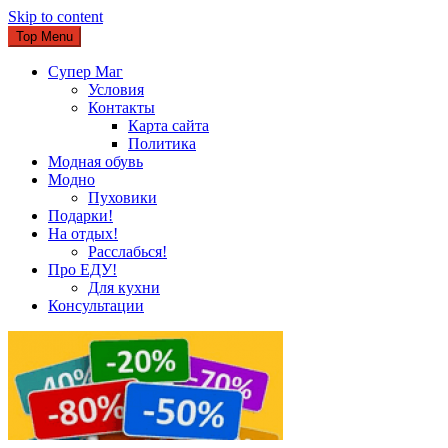
Skip to content
Top Menu
Супер Маг
Условия
Контакты
Карта сайта
Политика
Модная обувь
Модно
Пуховики
Подарки!
На отдых!
Расслабься!
Про ЕДУ!
Для кухни
Консультации