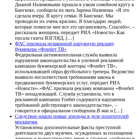
Дианой Назимовыми прошла в узком семейном кругу в
Бангкоке, сообщила их мать Зарина Назимова. «Я это
сделала вчера. В кругу семьи. В Бангкоке. Мы
проводили их очень красиво. Я благодарю людей,
которые помогли мне все это организовать. Спасибо», –
рассказала женщина, передает РИА «Новости».Как
писала газета ВЗГЛЯД, […]
ФАС признала незаконной наружную рекламу
букмекера «Фонбет ТВ»
Федеральная антимонопольная служба выявила
нарушения законодательства в уличной рекламной
кампании букмекерской конторы «Фонбет ТВ»,
использовавшей образ футбольного тренера. Ведомство
выявило несоответствия требованиям закона в
продвижении букмекерских услуг, передает РИА
«Новости».«ФАС признала рекламу компании «Фонбет
ТВ» ненадлежащей. Служба установила, что в
рекламной кампании Fonbet содержатся нарушения
требований действующего законодательства», –
говорится в официальном сообщении.В мае и […]
Следствие нашло новые эпизоды в деле похитителей
москвичек
Установлены дополнительные факты преступной
деятельности двух мужчин, осужденных за похищения
женщин и вымогательство денег в столице, сообщили в