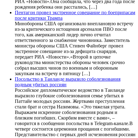
РИА «Новости».Она сообщила, что через два года после
рождения ребенка они расстались, […]
Пентагон провел экстренное совещание по боеприпасам
после критики Трампа
Минобороны США организовало внеплановую встречу
из-за критического истощения арсеналов ПВО после
того, как американский лидер лично отчитал
ответственного за снабжение чиновника. Заместитель
министра обороны США Стивен Файнберг провел
экстренное совещание из-за дефицита снарядов,
передает РИА «Новости».«Второй в цепочке
руководства министерства обороны человек срочно
собрал высших чинов по военным и оборонным
закупкам на встречу в пятницу […]
Посольство в Таиланде выразило соболезнования
родным убитых россиян
Российское дипломатическое ведомство в Таиланде
выразило глубокие соболезнования семье убитых в
Паттайе молодых россиян. Жертвами преступления
стали брат и сестра Назимовы. «Это тяжелая утрата.
Выражаем искренние соболезнования родным и
близким погибших. Скорбим вместе с вами», –
говорится в сообщении посольства в Telegram-канале.В
четверг состоится церемония прощания с погибшими.
Представительство с первых дней исчезновения россиян