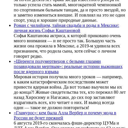
только успела стать мамой, многократной чемпионкой
по спортивным бальным танцам, да и просто звездой, но
и заметно измениться внешне. И повлиял на это не один
спорт, уход и хорошие природные данные.
Роман с чилийцем, тайная свадьба и роды в Мексике:
личная жизнь Софьи Каштановой
Софья Каштанова актриса, к которой приковано очень
много внимания — и не просто так. Большую часть
жизни она прожила в Мексике, а 2019-м удивила всех
признанием, что родила сына, хотя сейчас о личном
говорит редко.
«Шеренги полумертвецов с белыми глазами
позавидовали мертвым»: реальные истории выживших
после ядерного взрыва
Мировая история получила много уроков — например,
к каким катастрофическим последствиям может
привести ядерная война. Да вот только выучили мы их
до конца?! Живые свидетельства тех, кто пережил 80 лет
назад Хиросиму и Нагасаки, до сих пор заставляют
вздрагивать всех, кто читает о них. И вывод всегда
один — такое не должно повториться!
«Гламурос»: кем была Алла Вербер и почему мода в
России не будет прежней
6 августа 2019-го скончалась фэшн-директор ЦУМа и