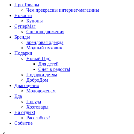
Про Товары
Чем прекрасны интернет-магазины
Новости
Купоны
СуперМаг
Спецпредложения
Бренды
Брендовая одежда
Модный пуховик
Подарки
Новый Год!
Для детей
Снег в радость!
Подарки детям
ДоброДом
Драгоценно
Молодоженам
Еда
Посуда
Хозтовары
На отдых!
Расслабься!
Событие
×