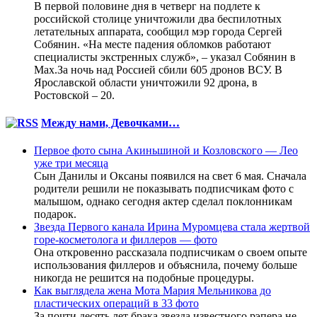
В первой половине дня в четверг на подлете к
российской столице уничтожили два беспилотных
летательных аппарата, сообщил мэр города Сергей
Собянин. «На месте падения обломков работают
специалисты экстренных служб», – указал Собянин в
Max.За ночь над Россией сбили 605 дронов ВСУ. В
Ярославской области уничтожили 92 дрона, в
Ростовской – 20.
Между нами, Девочками…
Первое фото сына Акиньшиной и Козловского — Лео
уже три месяца
Сын Данилы и Оксаны появился на свет 6 мая. Сначала
родители решили не показывать подписчикам фото с
малышом, однако сегодня актер сделал поклонникам
подарок.
Звезда Первого канала Ирина Муромцева стала жертвой
горе-косметолога и филлеров — фото
Она откровенно рассказала подписчикам о своем опыте
использования филлеров и объяснила, почему больше
никогда не решится на подобные процедуры.
Как выглядела жена Мота Мария Мельникова до
пластических операций в 33 фото
За почти десять лет брака звезда известного рэпера не