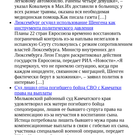
легковому автомобилю. Ранены четыре девушки», –
указал Ковальчук в Max.Их доставили в больницу, у
всех разные травмы, оказана вся необходимая
медицинская помощь.Как писала газета […]
Люксембург осудил использование Шенгена как
инструмента политического давления
Планы 22 стран Евросоюза временно восстановить
пограничный контроль из-за наплыва нелегалов в
испанскую Сеуту столкнулись с резким сопротивлением
властей Люксембурга. Министр внутренних дел
Люксембурга Леон Глоден раскритиковал действия
государств Евросоюза, передает РИА «Новости».«Я
подчеркнул, что не приемлю ситуацию, когда при
каждом инциденте, связанном с миграцией, Шенген
фактически берут в заложники», – заявил политик в
интервью […]
Суд лишил отца погибшего бойца СВО с Камчатки
права на выплаты
Мильковский районный суд Камчатского края
удовлетворил иск матери погибшего бойца
спецоперации, лишив ее бывшего супруга права на
компенсацию из-за неучастия в воспитании сына.
Истица потребовала лишить бывшего мужа права на
компенсационные выплаты в связи с гибелью их сына,
участника специальной военной операции, передает