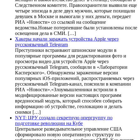
Следственном комитете. Правоохранители выявили еще
четыре эпизода в деле двух мужчин, которые похищали
девушек в Москве и вымогали у них деньги, передает
РИА «Новости» со ссылкой на сообщение
ведомства.Новые потерпевшие были установлены после
освещения дела в СМИ. […]
Хакеры начали заражать устройства Apple через
русскоязычный Telegram
Преступники встраивают шпионские модули в
популярные программы для редактирования фото и
просмотра видео для устройств Apple через
русскоязычный Telegram, сообщили в «Лаборатории
Касперского». Обнаружены зараженные версии
популярных iOS-приложений, распространяемых через
русскоязычный Telegram-канал, пояснили в компании
РИА «Новости».«Злоумышленники встроили в
модифицированные версии настоящих программ
вредоносный модуль, который способен собирать
информацию об устройстве, геолокацию и делать
снимки […]
NYT: ЦРУ создало секретную опергруппу по
подготовке революции на Кубе
Центральное разведывательное управление США
сформировало новую оперативную структуру по