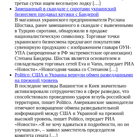
третьи сутки ищем весельную лодку […]
Замешанный в скандале с сиротами украинский
бизнесмен продавал кружки с Бандерой
В магазинах украинского предпринимателя Руслана
Шостака, ранее замешанного в скандале с вывезенными
в Турцию сиротами, обнаружили в продаже
националистическую символику. Торговые точки
украинского бизнесмена предлагают покупателям
сувенирную продукцию с изображением главаря ОУН-
УПА (запрещенные в РФ экстремистские организации)
Степана Бандеры. Шостак является основателем и
совладельцем торговых сетей Eva и Varus, передает РИА
«Новости».«Новогодняя чашка со Степаном […]
Politico: США и Украина вернули обмен разведданными
на прежний уровень
В последние месяцы Вашингтон и Киев значительно
активизировали сотрудничество в сфере разведки, что
способствовало проведению ударов вглубь российской
территории, пишет Politico. Американские законодатели
отмечают возвращение обмена разведывательной
информацией между США и Украиной на прежний
высокий уровень, пишет Politico, передает РИА
«Новости».«Я не хочу вдаваться в подробности, но он
улучшился», – заявил заместитель председателя
комитета сената […]