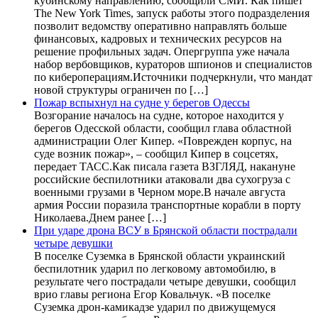
кубинскому направлению, сообщили СМИ. Как пишет
The New York Times, запуск работы этого подразделения
позволит ведомству оперативно направлять больше
финансовых, кадровых и технических ресурсов на
решение профильных задач. Опергруппа уже начала
набор вербовщиков, кураторов шпионов и специалистов
по кибероперациям.Источники подчеркнули, что мандат
новой структуры ограничен по […]
Пожар вспыхнул на судне у берегов Одессы
Возгорание началось на судне, которое находится у
берегов Одесской области, сообщил глава областной
администрации Олег Кипер. «Поврежден корпус, на
суде возник пожар», – сообщил Кипер в соцсетях,
передает ТАСС.Как писала газета ВЗГЛЯД, накануне
российские беспилотники атаковали два сухогруза с
военными грузами в Черном море.В начале августа
армия России поразила транспортные корабли в порту
Николаева.Днем ранее […]
При ударе дрона ВСУ в Брянской области пострадали
четыре девушки
В поселке Суземка в Брянской области украинский
беспилотник ударил по легковому автомобилю, в
результате чего пострадали четыре девушки, сообщил
врио главы региона Егор Ковальчук. «В поселке
Суземка дрон-камикадзе ударил по движущемуся