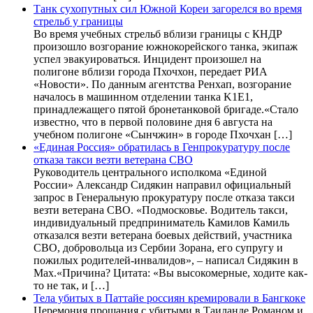
Танк сухопутных сил Южной Кореи загорелся во время
стрельб у границы
Во время учебных стрельб вблизи границы с КНДР
произошло возгорание южнокорейского танка, экипаж
успел эвакуироваться. Инцидент произошел на
полигоне вблизи города Пхочхон, передает РИА
«Новости». По данным агентства Ренхап, возгорание
началось в машинном отделении танка K1E1,
принадлежащего пятой бронетанковой бригаде.«Стало
известно, что в первой половине дня 6 августа на
учебном полигоне «Сынчжин» в городе Пхочхан […]
«Единая Россия» обратилась в Генпрокуратуру после
отказа такси везти ветерана СВО
Руководитель центрального исполкома «Единой
России» Александр Сидякин направил официальный
запрос в Генеральную прокуратуру после отказа такси
везти ветерана СВО. «Подмосковье. Водитель такси,
индивидуальный предприниматель Камилов Камиль
отказался везти ветерана боевых действий, участника
СВО, добровольца из Сербии Зорана, его супругу и
пожилых родителей-инвалидов», – написал Сидякин в
Max.«Причина? Цитата: «Вы высокомерные, ходите как-
то не так, и […]
Тела убитых в Паттайе россиян кремировали в Бангкоке
Церемония прощания с убитыми в Таиланде Романом и