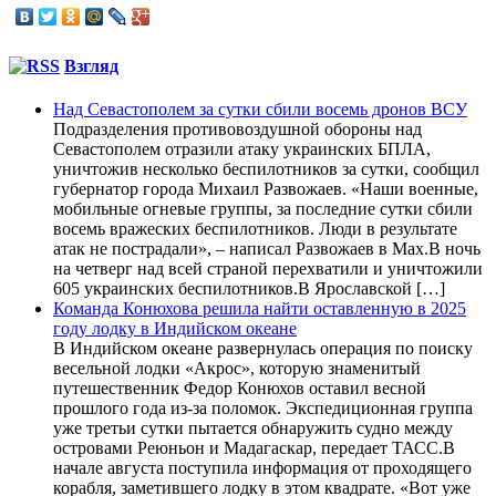
Взгляд
Над Севастополем за сутки сбили восемь дронов ВСУ
Подразделения противовоздушной обороны над
Севастополем отразили атаку украинских БПЛА,
уничтожив несколько беспилотников за сутки, сообщил
губернатор города Михаил Развожаев. «Наши военные,
мобильные огневые группы, за последние сутки сбили
восемь вражеских беспилотников. Люди в результате
атак не пострадали», – написал Развожаев в Max.В ночь
на четверг над всей страной перехватили и уничтожили
605 украинских беспилотников.В Ярославской […]
Команда Конюхова решила найти оставленную в 2025
году лодку в Индийском океане
В Индийском океане развернулась операция по поиску
весельной лодки «Акрос», которую знаменитый
путешественник Федор Конюхов оставил весной
прошлого года из-за поломок. Экспедиционная группа
уже третьи сутки пытается обнаружить судно между
островами Реюньон и Мадагаскар, передает ТАСС.В
начале августа поступила информация от проходящего
корабля, заметившего лодку в этом квадрате. «Вот уже