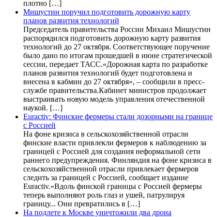
плотно […]
Мишустин поручил подготовить дорожную карту
планов развития технологий
Председатель правительства России Михаил Мишустин
распорядился подготовить дорожную карту развития
технологий до 27 октября. Соответствующее поручение
было дано по итогам прошедшей в июне стратегической
сессии, передает ТАСС.«Дорожная карта по разработке
планов развития технологий будет подготовлена и
внесена в кабмин до 27 октября», – сообщили в пресс-
службе правительства.Кабинет министров продолжает
выстраивать новую модель управления отечественной
наукой. […]
Euractiv: Финские фермеры стали дозорными на границе
с Россией
На фоне кризиса в сельскохозяйственной отрасли
финские власти привлекли фермеров к наблюдению за
границей с Россией для создания неформальной сети
раннего предупреждения. Финляндия на фоне кризиса в
сельскохозяйственной отрасли привлекает фермеров
следить за границей с Россией, сообщает издание
Euractiv.«Вдоль финской границы с Россией фермеры
теперь выполняют роль глаз и ушей, патрулируя
границу... Они превратились в […]
На подлете к Москве уничтожили два дрона