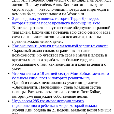
ДЛТ Алла Вербер. Она умерла от инфаркта на 62-м году
жизни. Почему гибель Аллы Константиновны даже
спустя годы — невосполнимая потеря для мира моды и
кем она была, рассказываем на Woman.ru.
2 дня в диких условиях: история Терри Дюперро,
которая выжила после кровавого побоища на яхте
В тот вечер заветное путешествие обернулось страшной
трагедией. Школьница потеряла всю свою семью и едва
сама не лишилась жизни из-за психопата, которым
правила жажда легких денег.
Как экономить деньги при маленькой зарплате: советы
Скромный доход сильно ограничивает наши
возможности, но чувствовать себя на мели и влезать в
кредиты можно и зарабатывая больше среднего.
Рассказываем о том, как экономить и копить деньги с
умом.
Что мы знаем о 19-летней сестре Мии Бойки: мечтает о
большом кино, поет и покоряет реалити-шоу
Одной из самых неожиданных участниц реалити
«Выживалити. Наследники» стала младшая сестра
певицы. Рассказываем, что известно о Лизе Бойке,
которая уже выпускает собственные песни.
Чудо весом 285 граммов: история самого
недоношенного ребенка в мире, который выжил
Молли Кин родила на 21 неделе. Мальчик весил меньше