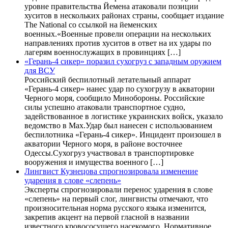
уровне правительства Йемена атаковали позиции
хуситов в нескольких районах страны, сообщает издание
The National со ссылкой на йеменских
военных.«Военные провели операции на нескольких
направлениях против хуситов в ответ на их удары по
лагерям военнослужащих в провинциях […]
«Герань-4 сикер» поразил сухогруз с западным оружием
для ВСУ
Российский беспилотный летательный аппарат
«Герань-4 сикер» нанес удар по сухогрузу в акватории
Черного моря, сообщило Минобороны. Российские
силы успешно атаковали транспортное судно,
задействованное в логистике украинских войск, указало
ведомство в Max.Удар был нанесен с использованием
беспилотника «Герань-4 сикер». Инцидент произошел в
акватории Черного моря, в районе восточнее
Одессы.Сухогруз участвовал в транспортировке
вооружения и имущества военного […]
Лингвист Кузнецова спрогнозировала изменение
ударения в слове «слепень»
Эксперты спрогнозировали перенос ударения в слове
«слепень» на первый слог, лингвисты отмечают, что
произносительная норма русского языка изменится,
закрепив акцент на первой гласной в названии
известного кровососущего насекомого. Нормативное