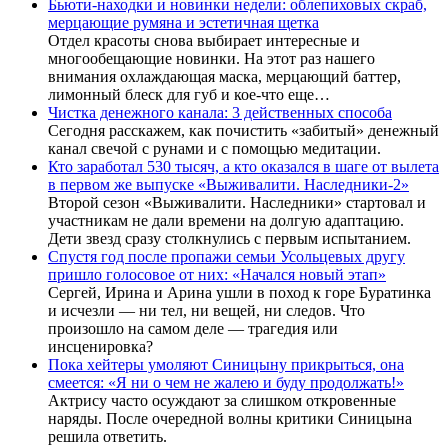
Бьюти-находки и новинки недели: облепиховых скраб,
мерцающие румяна и эстетичная щетка
Отдел красоты снова выбирает интересные и
многообещающие новинки. На этот раз нашего
внимания охлаждающая маска, мерцающий баттер,
лимонный блеск для губ и кое-что еще…
Чистка денежного канала: 3 действенных способа
Сегодня расскажем, как почистить «забитый» денежный
канал свечой с рунами и с помощью медитации.
Кто заработал 530 тысяч, а кто оказался в шаге от вылета
в первом же выпуске «Выживалити. Наследники-2»
Второй сезон «Выживалити. Наследники» стартовал и
участникам не дали времени на долгую адаптацию.
Дети звезд сразу столкнулись с первым испытанием.
Спустя год после пропажи семьи Усольцевых другу
пришло голосовое от них: «Начался новый этап»
Сергей, Ирина и Арина ушли в поход к горе Буратинка
и исчезли — ни тел, ни вещей, ни следов. Что
произошло на самом деле — трагедия или
инсценировка?
Пока хейтеры умоляют Синицыну прикрыться, она
смеется: «Я ни о чем не жалею и буду продолжать!»
Актрису часто осуждают за слишком откровенные
наряды. После очередной волны критики Синицына
решила ответить.