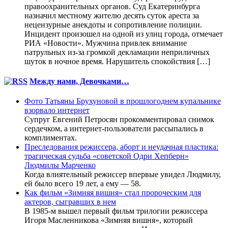
правоохранительных органов. Суд Екатеринбурга
назначил местному жителю десять суток ареста за
нецензурные анекдоты и сопротивление полиции.
Инцидент произошел на одной из улиц города, отмечает
РИА «Новости». Мужчина привлек внимание
патрульных из-за громкой декламации неприличных
шуток в ночное время. Нарушитель спокойствия […]
Между нами, Девочками…
Фото Татьяны Брухуновой в прошлогоднем купальнике
взорвало интернет
Супруг Евгений Петросян прокомментировал снимок
сердечком, а интернет-пользователи рассыпались в
комплиментах.
Преследования режиссера, аборт и неудачная пластика:
трагическая судьба «советской Одри Хепберн»
Людмилы Марченко
Когда влиятельный режиссер впервые увидел Людмилу,
ей было всего 19 лет, а ему — 58.
Как фильм «Зимняя вишня» стал пророческим для
актеров, сыгравших в нем
В 1985-м вышел первый фильм трилогии режиссера
Игоря Масленникова «Зимняя вишня», который