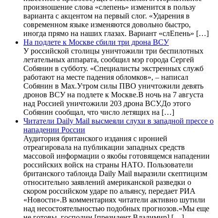
произношение слова «слепень» изменится в пользу
варианта с акцентом на первый слог. «Ударения в
современном языке изменяются довольно быстро,
иногда прямо на наших глазах. Вариант «слЕпень» […]
На подлете к Москве сбили три дрона ВСУ
У российской столицы уничтожили три беспилотных
летательных аппарата, сообщил мэр города Сергей
Собянин в субботу. «Специалисты экстренных служб
работают на месте падения обломков», – написал
Собянин в Max.Утром силы ПВО уничтожили девять
дронов ВСУ на подлете к Москве.В ночь на 7 августа
над Россией уничтожили 203 дрона ВСУ.До этого
Собянин сообщал, что число летящих на […]
Читатели Daily Mail высмеяли слухи в западной прессе о
нападении России
Аудитория британского издания с иронией
отреагировала на публикации западных средств
массовой информации о якобы готовящемся нападении
российских войск на страны НАТО. Пользователи
британского таблоида Daily Mail выразили скептицизм
относительно заявлений американской разведки о
скором российском ударе по альянсу, передает РИА
«Новости».В комментариях читатели активно шутили
над несостоятельностью подобных прогнозов.«Мы еще
не готовы, господин [президент Владимир] […]