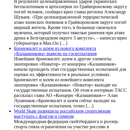
В результате целенаправленных ударов украинских
беспилотников и артиллерии по Грайворонскому округу
погиб человек, сообщил врио главы региона Александр
Шуваев. «При целенаправленной террористической
атаке киевских боевиков в Грайворонском округе погиб
мирный житель. Кроме того, в больнице скончался
мужчина, который получил тяжелые ранения при атаке
дрона в Белгородском округе 3 августа», – написал врио
губернатора в Max.Он […]
Бронежилет и шлем из нового комплекта
«Калашникова» вывели на госиспытания
Новейшие бронежилет, шлем и другие элементы
экипировки «Новатор» от концерна «Калашников»
начали проходить этап государственных испытаний для
оценки их эффективности в реальных условиях.
Бронежилет и шлем из новейшего комплекта
экипировки «Калашникова» «Новатор» выходят на
государственные испытания. Об этом в интервью ТАСС
рассказал глава АО «Концерн «Калашников»» Алан
Лушников.«Бронежилет и шлем сейчас выходят на
государственные испытания, точно […]
World Skate разрешила российским спортсменам
выступать с флагом и гимном
Международная федерация скейтбординга и роллер-
спорта сняла ограничения на участие россиян в