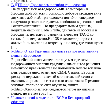
Люди во […]
В ДТП под Ярославлем погибли три человека
На федеральной автодороге «М8 Холмогоры» в
Ярославской области произошло лобовое столкновение
двух автомобилей, три человека погибли, еще двое
получили различные травмы, сообщили в региональной
Госавтоинспекции. По предварительным данным,
водитель машины Lada Granta, двигаясь из Москвы в
Ярославль, потерял управление, передает ТАСС со
ссылкой на ведомство.На 138-м километре трассы
автомобиль выехал на встречную полосу, где столкнулся
[…]
Politico: Отказ Германии закупать газ повысит зимние
цены в Евросоюзе
Европейский союз может столкнуться с резким
подорожанием энергии грядущей зимой из-за решения
немецкого правительства не пополнять запасы топлива
централизованно, отмечают СМИ. Страны Европы
рискуют пережить тяжелый отопительный сезон с
высокими ценами на газ и тепло из-за отказа Германии
закупать топливо за счет бюджета, пишет
Politico.Обычно запасы создаются летом по низким
ценам, но в этом году […]
Человек погиб в ходе атаки ВСУ в Белгородской
области