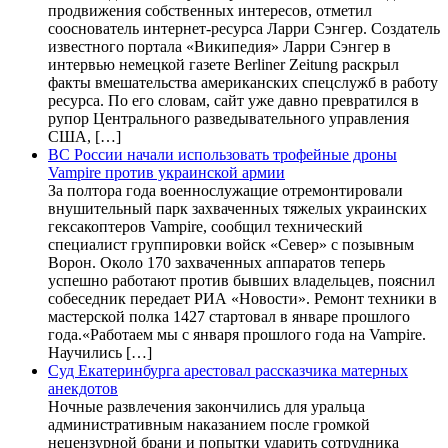
продвижения собственных интересов, отметил
сооснователь интернет-ресурса Ларри Сэнгер. Создатель
известного портала «Википедия» Ларри Сэнгер в
интервью немецкой газете Berliner Zeitung раскрыл
факты вмешательства американских спецслужб в работу
ресурса. По его словам, сайт уже давно превратился в
рупор Центрального разведывательного управления
США, […]
ВС России начали использовать трофейные дроны
Vampire против украинской армии
За полтора года военнослужащие отремонтировали
внушительный парк захваченных тяжелых украинских
гексакоптеров Vampire, сообщил технический
специалист группировки войск «Север» с позывным
Ворон. Около 170 захваченных аппаратов теперь
успешно работают против бывших владельцев, пояснил
собеседник передает РИА «Новости». Ремонт техники в
мастерской полка 1427 стартовал в январе прошлого
года.«Работаем мы с января прошлого года на Vampire.
Научились […]
Суд Екатеринбурга арестовал рассказчика матерных
анекдотов
Ночные развлечения закончились для уральца
административным наказанием после громкой
нецензурной брани и попытки ударить сотрудника