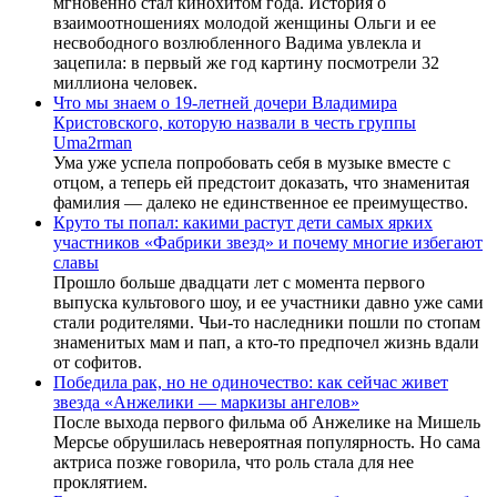
мгновенно стал кинохитом года. История о
взаимоотношениях молодой женщины Ольги и ее
несвободного возлюбленного Вадима увлекла и
зацепила: в первый же год картину посмотрели 32
миллиона человек.
Что мы знаем о 19-летней дочери Владимира
Кристовского, которую назвали в честь группы
Uma2rman
Ума уже успела попробовать себя в музыке вместе с
отцом, а теперь ей предстоит доказать, что знаменитая
фамилия — далеко не единственное ее преимущество.
Круто ты попал: какими растут дети самых ярких
участников «Фабрики звезд» и почему многие избегают
славы
Прошло больше двадцати лет с момента первого
выпуска культового шоу, и ее участники давно уже сами
стали родителями. Чьи-то наследники пошли по стопам
знаменитых мам и пап, а кто-то предпочел жизнь вдали
от софитов.
Победила рак, но не одиночество: как сейчас живет
звезда «Анжелики — маркизы ангелов»
После выхода первого фильма об Анжелике на Мишель
Мерсье обрушилась невероятная популярность. Но сама
актриса позже говорила, что роль стала для нее
проклятием.