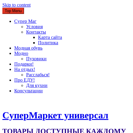
Skip to content
Top Menu
Супер Маг
Условия
Контакты
Карта сайта
Политика
Модная обувь
Модно
Пуховики
Подарки!
На отдых!
Расслабься!
Про ЕДУ!
Для кухни
Консультации
CуперМаркет универсал
ТОВАРЫ ДОСТУПНЫЕ КАЖДОМУ