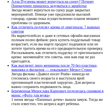
Алла Пугачева может вернуться на сцену? Почему
Примадонне пришлось задуматься о заработке
Звезда может вернуться на сцену ради закрытых
мероприятий. Певице уже предложили высокий
гонорар, однако пока осуществлению планов мешают
проблемы со здоровьем.
Как отличить подделку крема от оригинала: 7 важных
советов
На маркетплейсах и даже в сетевых офлайн-магазинах
полным полно фейков: риск купить поддельный товар
возрастает, если вы ищете продукт подешевле или не
хотите тратить время на его предварительную проверку.
Рассказываем, как отличить подделку от оригинального
крема: запоминайте эти советы, они вам еще не раз
пригодятся.
Как выглядит лицо женщины после 70 без пластики,
макияжа и фильтров — показывает Мерил Стрип
Звезда фильма «Дьявол носит Prada» никогда не
стеснялась своего возраста и выступала ярой
противницей пластической хирургии. Для актрисы
важно сохранить подвижность лица.
Беременная Мирослава Карпович поделилась снимком в
мини: «Фото для мужа»
1 июня звезда «Папиных дочек» вышла замуж. Тогда же
стало известно, что актриса ждет ребенка.