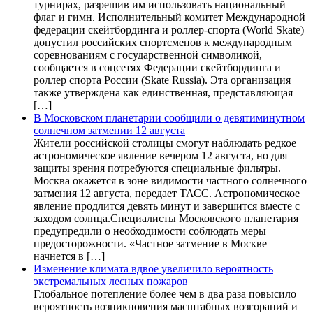
турнирах, разрешив им использовать национальный
флаг и гимн. Исполнительный комитет Международной
федерации скейтбординга и роллер-спорта (World Skate)
допустил российских спортсменов к международным
соревнованиям с государственной символикой,
сообщается в соцсетях Федерации скейтбординга и
роллер спорта России (Skate Russia). Эта организация
также утверждена как единственная, представляющая
[…]
В Московском планетарии сообщили о девятиминутном
солнечном затмении 12 августа
Жители российской столицы смогут наблюдать редкое
астрономическое явление вечером 12 августа, но для
защиты зрения потребуются специальные фильтры.
Москва окажется в зоне видимости частного солнечного
затмения 12 августа, передает ТАСС. Астрономическое
явление продлится девять минут и завершится вместе с
заходом солнца.Специалисты Московского планетария
предупредили о необходимости соблюдать меры
предосторожности. «Частное затмение в Москве
начнется в […]
Изменение климата вдвое увеличило вероятность
экстремальных лесных пожаров
Глобальное потепление более чем в два раза повысило
вероятность возникновения масштабных возгораний и