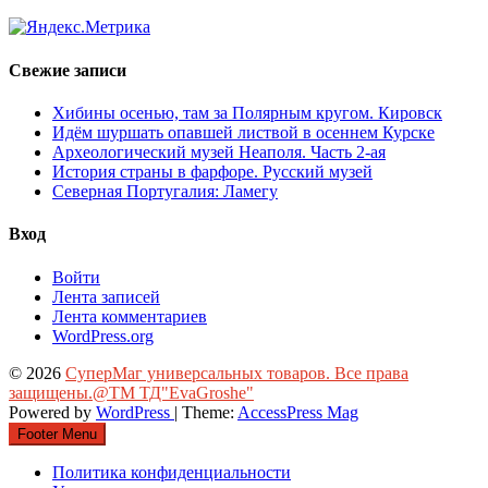
Свежие записи
Хибины осенью, там за Полярным кругом. Кировск
Идём шуршать опавшей листвой в осеннем Курске
Археологический музей Неаполя. Часть 2-ая
История страны в фарфоре. Русский музей
Северная Португалия: Ламегу
Вход
Войти
Лента записей
Лента комментариев
WordPress.org
© 2026
СуперМаг универсальных товаров. Все права
защищены.@ТМ ТД"EvaGroshe"
Powered by
WordPress
| Theme:
AccessPress Mag
Footer Menu
Политика конфиденциальности