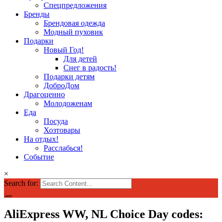
Спецпредложения
Бренды
Брендовая одежда
Модный пуховик
Подарки
Новый Год!
Для детей
Снег в радость!
Подарки детям
ДоброДом
Драгоценно
Молодоженам
Еда
Посуда
Хозтовары
На отдых!
Расслабься!
Событие
×
Search for:
AliExpress WW, NL Choice Day codes: