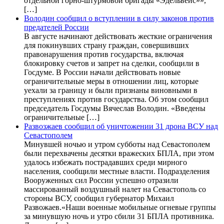
отдельной горно-штурмовой бригады «Эдельвейс»»,
[…]
Володин сообщил о вступлении в силу законов против
предателей России
В августе начинают действовать жесткие ограничения
для покинувших страну граждан, совершивших
правонарушения против государства, включая
блокировку счетов и запрет на сделки, сообщили в
Госдуме. В России начали действовать новые
ограничительные меры в отношении лиц, которые
уехали за границу и были признаны виновными в
преступлениях против государства. Об этом сообщил
председатель Госдумы Вячеслав Володин. «Введены
ограничительные […]
Развозжаев сообщил об уничтожении 31 дрона ВСУ над
Севастополем
Минувшей ночью и утром субботы над Севастополем
были перехвачены десятки вражеских БПЛА, при этом
удалось избежать пострадавших среди мирного
населения, сообщили местные власти. Подразделения
Вооруженных сил России успешно отразили
массированный воздушный налет на Севастополь со
стороны ВСУ, сообщил губернатор Михаил
Развожаев.«Наши военные мобильные огневые группы
за минувшую ночь и утро сбили 31 БПЛА противника.