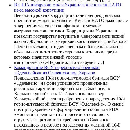
В США предрекли отказ Украине в членстве в НАТО
из-за высокой коррупции
Высокий уровень коррупции станет непреодолимым
препятствием для вступления Киева в НАТО даже после
завершения текущего конфликта, отмечают
американские аналитики. Коррупция на Украине не
позволит государству вступить в Североатлантический
альянс. Журналисты американского издания The National
Interest отмечают, что для членства в блоке кандидаты
обязаны соответствовать строгим критериям, среди
которых значится низкий уровень
взяточничества.«Вероятно, что это будет […]
Командование ВСУ перебросило боевиков
«Эдельвейса» из Славянска под Харьков
Подразделения 10-й горно-штурмовой бригады ВСУ
«Эдельвейс» на фоне успешного продвижения
российской армии переброшены из Славянска в
Харьковскую область. Из Славянска на север
Харьковской области переброшены подразделения 10-й
горно-штурмовой бригады ВСУ «Эдельвейс». О смене
позиций украинских формирований сообщили РИА
«Новости» представители российских силовых
структур. «Противник перебросил из Славянска
находящиеся в резерве подразделения медийной 10-й