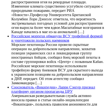
распространения огня на рекордные площади.
Изменение климата существенно усугубило ситуацию с
природными пожарами, передает РИА
«Новости».Профессор Университета Британской
Колумбии Лори Дэниэлс отметила, что вероятность
экстремальных погодных условий для распространения
огня выросла более чем вдвое.Масштабные возгорания в
Канаде начались в мае из-за аномальной […]
Российские морпехи обманули ВСУ трофейной формой
и уничтожили польских наемников
Морские пехотинцы России провели скрытные
операции на добропольском направлении, захватив
позиции украинских сил и ликвидировав группу
иностранных бойцов, сообщил боец морской пехоты в
составе группировки войск «Центр» с позывным Кабан.
Российские морские пехотинцы использовали
трофейную форму боевиков ВСУ для скрытного выхода
к украинским позициям на добропольском направлении
в ДНР, передает. Об этом агентству сообщил
Замкомандира […]
Сооснователь «Википедии» Ларри Сэнгер признал
платформу органом пропаганды ЦРУ
Американская разведывательная служба активно
вносила правки в статьи онлайн-энциклопедии
«Википедия», пользуясь правилом анонимности для