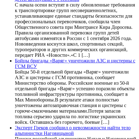
С начала осени вступят в силу обновленные требования
к транспортировке групп несовершеннолетних,
устанавливающие единые стандарты безопасности для
профессиональных перевозчиков, сообщила член
Общественного совета при Минтрансе Кира Доросева.
Правила организованной перевозки групп детей
автобусами изменятся в России с 1 сентября 2026 года.
Нововведения коснутся школ, спортивных секций,
туроператоров и других коммерческих организаций,
передает РИА «Новости».«С 1 […]
Бойцы бригады «Варяг» уничтожили АЗС и цистерны с
ГСМ ВСУ
Бойцы 50-й отдельной бригады «Варяг» уничтожили
АЗС и цистерны с ГСМ противника, сообщает
Министерство обороны. Российские военные из 50-й
отдельной бригады «Варяг» успешно поразили объекты
топливной инфраструктуры противника, сообщает в
Max Минобороны.В результате атаки полностью
уничтожены автозаправочная станция и цистерны с
горюче-смазочными материалами.Потеря запасов
топлива серьезно ударила по логистике украинских
войск. Оставшись без горючего, боевые […]
Эксперт Греков сообщил о невозможности найти тело
альпинистки Наговицыной
Поиски российской альпинистки Натальи Наговицыной