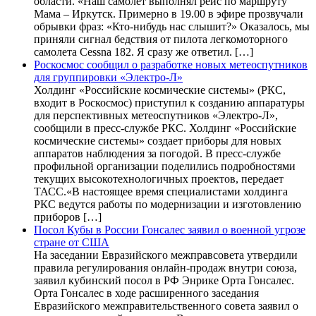
области. «Наш самолет выполнял рейс по маршруту
Мама – Иркутск. Примерно в 19.00 в эфире прозвучали
обрывки фраз: «Кто-нибудь нас слышит?» Оказалось, мы
приняли сигнал бедствия от пилота легкомоторного
самолета Cessna 182. Я сразу же ответил. […]
Роскосмос сообщил о разработке новых метеоспутников
для группировки «Электро-Л»
Холдинг «Российские космические системы» (РКС,
входит в Роскосмос) приступил к созданию аппаратуры
для перспективных метеоспутников «Электро-Л»,
сообщили в пресс-службе РКС. Холдинг «Российские
космические системы» создает приборы для новых
аппаратов наблюдения за погодой. В пресс-службе
профильной организации поделились подробностями
текущих высокотехнологичных проектов, передает
ТАСС.«В настоящее время специалистами холдинга
РКС ведутся работы по модернизации и изготовлению
приборов […]
Посол Кубы в России Гонсалес заявил о военной угрозе
стране от США
На заседании Евразийского межправсовета утвердили
правила регулирования онлайн-продаж внутри союза,
заявил кубинский посол в РФ Энрике Орта Гонсалес.
Орта Гонсалес в ходе расширенного заседания
Евразийского межправительственного совета заявил о