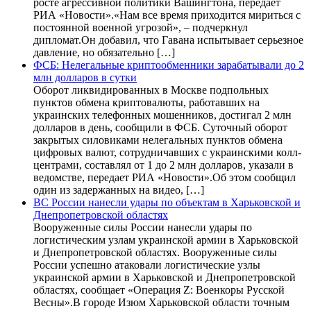
росте агрессивной политики Вашингтона, передает
РИА «Новости».«Нам все время приходится мириться с
постоянной военной угрозой», – подчеркнул
дипломат.Он добавил, что Гавана испытывает серьезное
давление, но обязательно […]
ФСБ: Нелегальные криптообменники зарабатывали до 2
млн долларов в сутки
Оборот ликвидированных в Москве подпольных
пунктов обмена криптовалюты, работавших на
украинских телефонных мошенников, достигал 2 млн
долларов в день, сообщили в ФСБ. Суточный оборот
закрытых силовиками нелегальных пунктов обмена
цифровых валют, сотрудничавших с украинскими колл-
центрами, составлял от 1 до 2 млн долларов, указали в
ведомстве, передает РИА «Новости».Об этом сообщил
один из задержанных на видео, […]
ВС России нанесли удары по объектам в Харьковской и
Днепропетровской областях
Вооруженные силы России нанесли удары по
логистическим узлам украинской армии в Харьковской
и Днепропетровской областях. Вооруженные силы
России успешно атаковали логистические узлы
украинской армии в Харьковской и Днепропетровской
областях, сообщает «Операция Z: Военкоры Русской
Весны».В городе Изюм Харьковской области точным