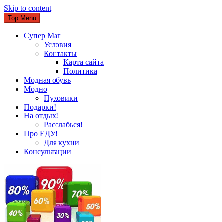
Skip to content
Top Menu
Супер Маг
Условия
Контакты
Карта сайта
Политика
Модная обувь
Модно
Пуховики
Подарки!
На отдых!
Расслабься!
Про ЕДУ!
Для кухни
Консультации