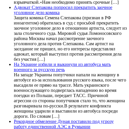
взрывчаткой.«Нам необходимо принять срочные […]
Адвокат Слепакова попросил прекратить заочное
уголовное дело комика
Защита комика Семена Слепакова (признан в РФ
иноагентом) обратилась в суд с просьбой прекратить
заочное уголовное дело в отношении артиста, следует из
зала столичного суда. Мировой судья Ломоносовского
района Москвы начал рассмотрение заочного
уголовного дела против Слепакова. Сам артист на
заседание не пришел, но его интересы представлял
адвокат, который выступил против рассмотрения дела
без участия […]
На Украине избили и выкинули из автобуса мать
военного за русскую речь
На западе Украины попутчики напали на женщину в
автобусе из-за использования русского языка, после чего
высадили ее прямо на трассе. Мать украинского
военнослужащего подверглась нападению во время
поездки из Польши, передает ТАСС. Причиной
агрессии со стороны попутчиков стало то, что женщина
разговаривала по-русски.В результате конфликта
женщины ударили и выставили из автобуса посреди
дороги. По словам […]
Рекордное обмеление Дуная поставило под угрозу
работу единственной АЭС в Румынии