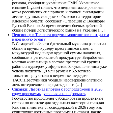
региона, сообщили украинские СМИ. Украинское
издание Liga.net пишет, что недавняя массированная
атака российских сил привела к полной ликвидации
десяти крупных складских объектов на территории
Киевской области, сообщает «Операция Z: Военкоры
Русской Весны».За время ведения боевых действий
общие потери логистического рынка на Украине […]
Пенсионер в Тольятти проучил мошенников и отдал им
нарезанную бумагу
В Самарской области бдительный мужчина распознал
обман и вручил курьеру преступников пакет с
макулатурой под видом крупной суммы наличных,
сообщили в региональной прокуратуре. Безработная
местная жительница в составе преступной группы
работала курьером у аферистов. Злоумышленница уже
успела похитить 1,9 млн рублей у 52-летнего
тольяттинца, указали в ведомстве, передает
ТАСС.Преступники убедили несовершеннолетнюю
дочь потерпевшего передать деньги […]
Справки: Льготная ипотека с господдержкой в 2026
году: программы, условия и как оформить
Государство продолжает субсидировать процентные
ставки по ипотеке для отдельных категорий граждан.
Как взять ипотеку с господдержкой в 2026 году, как
существуют доступные программы и ставки, какие