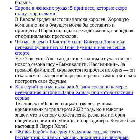
больше.
Европа в женских руках: 5 принцесс, которые скоро
станут королевами
В Европе грядет настоящая эпоха королев. Хорошую
компанию им в будущем могла бы составить и
принцесса Шарлотта, однако ее ждет жизнь, свободная
от официальных протоколов.
Что мы знаем о 19-летнем сыне Виктора Логинова:
пережил буллинг из-за Гены Букина и нашел себя в
спорте
Уже 7 августа Александр станет одним из участников
нового сезона шоу «Выживалити. Наследники». За
громкой фамилией скрывается непростая история — он
отказался от актерской карьеры и решил самостоятельно
построить свое будущее.
Как серийного маньяка разоблачил сосед по камере:
невероятная история Ларри Холла, про которого сняли
сериал
Телепроект «Черная птица» назвали лучшим
криминальным триллером 2022 года, но немногие
знают, что в основу сюжета легла реальная история
общения серийного убийцы и наркодилера. Кем же был
настоящий Ларри Холл?
«Живая Барби» Валерия Лукьянова создала секту
бессмертия: клизмы с васаби, похищения и звездные