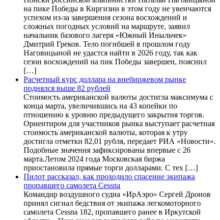
на пике Победы в Киргизии в этом году не увенчаются
успехом из-за завершения сезона восхождений и
сложных погодных условий на маршруте, заявил
начальник базового лагеря «Южный Иныльчек»
Дмитрий Греков. Тело погибшей в прошлом году
Наговицыной не удастся найти в 2026 году, так как
сезон восхождений на пик Победы завершен, пояснил
[…]
Расчетный курс доллара на внебиржевом рынке
поднялся выше 82 рублей
Стоимость американской валюты достигла максимума с
конца марта, увеличившись на 43 копейки по
отношению к уровню предыдущего закрытия торгов.
Ориентиром для участников рынка выступает расчетная
стоимость американской валюты, которая к утру
достигла отметки 82,01 рубля, передает РИА «Новости».
Подобные значения зафиксированы впервые с 26
марта.Летом 2024 года Московская биржа
приостановила прямые торги долларами. С тех […]
Пилот рассказал, как проходило спасение экипажа
пропавшего самолета Cessna
Командир воздушного судна «ИрАэро» Сергей Дронов
принял сигнал бедствия от экипажа легкомоторного
самолета Cessna 182, пропавшего ранее в Иркутской