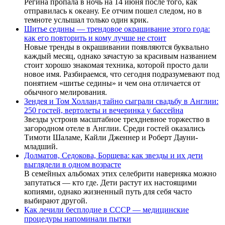
Регина пропала в ночь на 14 июня после того, как
отправилась к океану. Ее отчим пошел следом, но в
темноте услышал только один крик.
Шитье седины — трендовое окрашивание этого года:
как его повторить и кому лучше не стоит
Новые тренды в окрашивании появляются буквально
каждый месяц, однако зачастую за красивым названием
стоит хорошо знакомая техника, которой просто дали
новое имя. Разбираемся, что сегодня подразумевают под
понятием «шитье седины» и чем она отличается от
обычного мелирования.
Зендея и Том Холланд тайно сыграли свадьбу в Англии:
250 гостей, вертолеты и вечеринка у бассейна
Звезды устроив масштабное трехдневное торжество в
загородном отеле в Англии. Среди гостей оказались
Тимоти Шаламе, Кайли Дженнер и Роберт Дауни-
младший.
Долматов, Седокова, Борщева: как звезды и их дети
выглядели в одном возрасте
В семейных альбомах этих селебрити наверняка можно
запутаться — кто где. Дети растут их настоящими
копиями, однако жизненный путь для себя часто
выбирают другой.
Как лечили бесплодие в СССР — медицинские
процедуры напоминали пытки