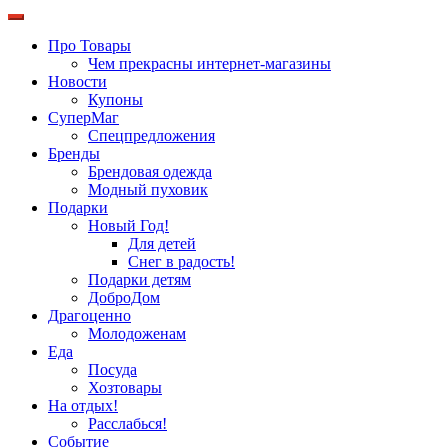
Про Товары
Чем прекрасны интернет-магазины
Новости
Купоны
СуперМаг
Спецпредложения
Бренды
Брендовая одежда
Модный пуховик
Подарки
Новый Год!
Для детей
Снег в радость!
Подарки детям
ДоброДом
Драгоценно
Молодоженам
Еда
Посуда
Хозтовары
На отдых!
Расслабься!
Событие