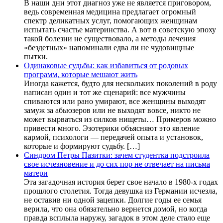
В наши дни этот диагноз уже не является приговором,
ведь современная медицина предлагает огромный
спектр деликатных услуг, помогающих женщинам
испытать счастье материнства. А вот в советскую эпоху
такой болезни не существовало, а методы лечения
«бездетных» напоминали едва ли не чудовищные
пытки.
Одинаковые судьбы: как избавиться от родовых
программ, которые мешают жить
Иногда кажется, будто для нескольких поколений в роду
написан один и тот же сценарий: все мужчины
спиваются или рано умирают, все женщины выходят
замуж за абьюзеров или не выходят вовсе, никто не
может вырваться из силков нищеты… Примеров можно
привести много. Эзотерики объясняют это явление
кармой, психологи — передачей опыта и установок,
которые и формируют судьбу. […]
Синдром Петры Пазитки: зачем студентка подстроила
свое исчезновение и до сих пор не отвечает на письма
матери
Эта загадочная история берет свое начало в 1980-х годах
прошлого столетия. Тогда девушка из Германии исчезла,
не оставив ни одной зацепки. Долгие годы ее семья
верила, что она обязательно вернется домой, но когда
правда всплыла наружу, загадок в этом деле стало еще