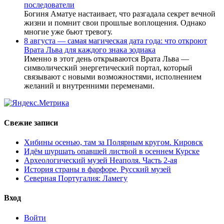
последователи
Богиня Аматуе настаивает, что разгадала секрет вечной
жизни и помнит свои прошлые воплощения. Однако
многие уже бьют тревогу.
8 августа — самая магическая дата года: что откроют
Врата Льва для каждого знака зодиака
Именно в этот день открываются Врата Льва —
символический энергетический портал, который
связывают с новыми возможностями, исполнением
желаний и внутренними переменами.
Свежие записи
Хибины осенью, там за Полярным кругом. Кировск
Идём шуршать опавшей листвой в осеннем Курске
Археологический музей Неаполя. Часть 2-ая
История страны в фарфоре. Русский музей
Северная Португалия: Ламегу
Вход
Войти