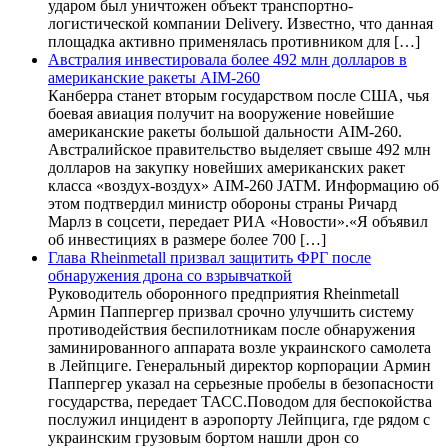
ударом был уничтожен объект транспортно-
логистической компании Delivery. Известно, что данная
площадка активно применялась противником для […]
Австралия инвестировала более 492 млн долларов в
американские ракеты AIM-260
Канберра станет вторым государством после США, чья
боевая авиация получит на вооружение новейшие
американские ракеты большой дальности AIM-260.
Австралийское правительство выделяет свыше 492 млн
долларов на закупку новейших американских ракет
класса «воздух-воздух» AIM-260 JATM. Информацию об
этом подтвердил министр обороны страны Ричард
Марлз в соцсети, передает РИА «Новости».«Я объявил
об инвестициях в размере более 700 […]
Глава Rheinmetall призвал защитить ФРГ после
обнаружения дрона со взрывчаткой
Руководитель оборонного предприятия Rheinmetall
Армин Паппергер призвал срочно улучшить систему
противодействия беспилотникам после обнаружения
заминированного аппарата возле украинского самолета
в Лейпциге. Генеральный директор корпорации Армин
Паппергер указал на серьезные пробелы в безопасности
государства, передает ТАСС.Поводом для беспокойства
послужил инцидент в аэропорту Лейпцига, где рядом с
украинским грузовым бортом нашли дрон со