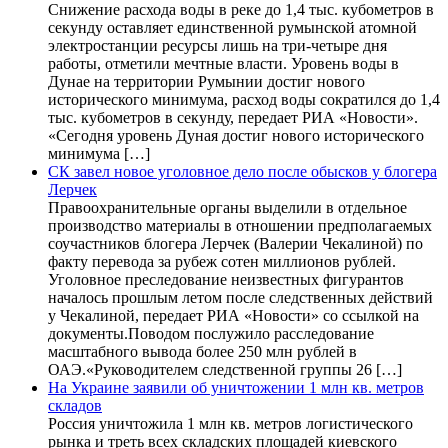
Снижение расхода воды в реке до 1,4 тыс. кубометров в
секунду оставляет единственной румынской атомной
электростанции ресурсы лишь на три-четыре дня
работы, отметили мечтные власти. Уровень воды в
Дунае на территории Румынии достиг нового
исторического минимума, расход воды сократился до 1,4
тыс. кубометров в секунду, передает РИА «Новости».
«Сегодня уровень Дуная достиг нового исторического
минимума […]
СК завел новое уголовное дело после обысков у блогера
Лерчек
Правоохранительные органы выделили в отдельное
производство материалы в отношении предполагаемых
соучастников блогера Лерчек (Валерии Чекалиной) по
факту перевода за рубеж сотен миллионов рублей.
Уголовное преследование неизвестных фигурантов
началось прошлым летом после следственных действий
у Чекалиной, передает РИА «Новости» со ссылкой на
документы.Поводом послужило расследование
масштабного вывода более 250 млн рублей в
ОАЭ.«Руководителем следственной группы 26 […]
На Украине заявили об уничтожении 1 млн кв. метров
складов
Россия уничтожила 1 млн кв. метров логистического
рынка и треть всех складских площадей киевского