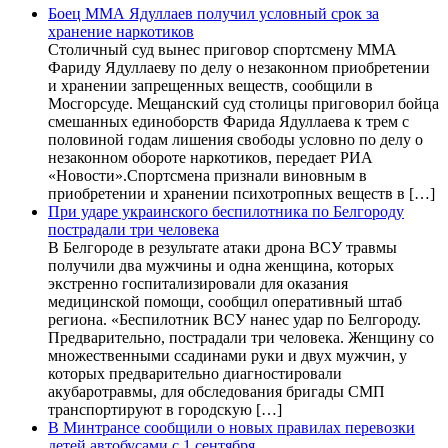
Боец ММА Ядуллаев получил условный срок за
хранение наркотиков
Столичный суд вынес приговор спортсмену ММА
Фариду Ядуллаеву по делу о незаконном приобретении
и хранении запрещенных веществ, сообщили в
Мосгорсуде. Мещанский суд столицы приговорил бойца
смешанных единоборств Фарида Ядуллаева к трем с
половиной годам лишения свободы условно по делу о
незаконном обороте наркотиков, передает РИА
«Новости».Спортсмена признали виновным в
приобретении и хранении психотропных веществ в […]
При ударе украинского беспилотника по Белгороду
пострадали три человека
В Белгороде в результате атаки дрона ВСУ травмы
получили два мужчины и одна женщина, которых
экстренно госпитализировали для оказания
медицинской помощи, сообщил оперативный штаб
региона. «Беспилотник ВСУ нанес удар по Белгороду.
Предварительно, пострадали три человека. Женщину со
множественными ссадинами руки и двух мужчин, у
которых предварительно диагностировали
акубаротравмы, для обследования бригады СМП
транспортируют в городскую […]
В Минтрансе сообщили о новых правилах перевозки
детей автобусами с 1 сентября