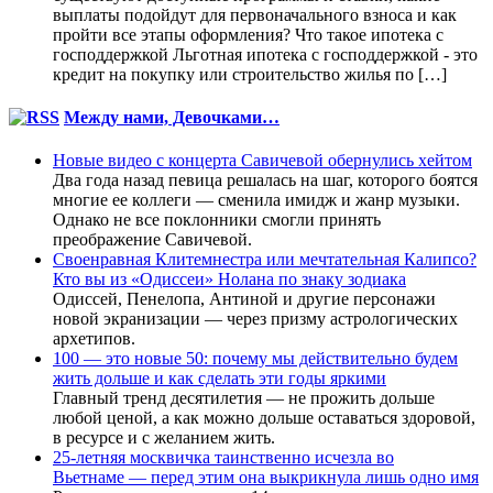
выплаты подойдут для первоначального взноса и как
пройти все этапы оформления? Что такое ипотека с
господдержкой Льготная ипотека с господдержкой - это
кредит на покупку или строительство жилья по […]
Между нами, Девочками…
Новые видео с концерта Савичевой обернулись хейтом
Два года назад певица решалась на шаг, которого боятся
многие ее коллеги — сменила имидж и жанр музыки.
Однако не все поклонники смогли принять
преображение Савичевой.
Своенравная Клитемнестра или мечтательная Калипсо?
Кто вы из «Одиссеи» Нолана по знаку зодиака
Одиссей, Пенелопа, Антиной и другие персонажи
новой экранизации — через призму астрологических
архетипов.
100 — это новые 50: почему мы действительно будем
жить дольше и как сделать эти годы яркими
Главный тренд десятилетия — не прожить дольше
любой ценой, а как можно дольше оставаться здоровой,
в ресурсе и с желанием жить.
25-летняя москвичка таинственно исчезла во
Вьетнаме — перед этим она выкрикнула лишь одно имя