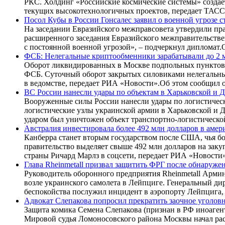
РКС. Холдинг «Российские космические системы» создае
текущих высокотехнологичных проектов, передает ТАСС
Посол Кубы в России Гонсалес заявил о военной угрозе 
На заседании Евразийского межправсовета утвердили пра
расширенного заседания Евразийского межправительстве
с постоянной военной угрозой», – подчеркнул дипломат.О
ФСБ: Нелегальные криптообменники зарабатывали до 2 м
Оборот ликвидированных в Москве подпольных пунктов 
ФСБ. Суточный оборот закрытых силовиками нелегальных
в ведомстве, передает РИА «Новости».Об этом сообщил о
ВС России нанесли удары по объектам в Харьковской и 
Вооруженные силы России нанесли удары по логистическ
логистические узлы украинской армии в Харьковской и 
ударом был уничтожен объект транспортно-логистической
Австралия инвестировала более 492 млн долларов в аме
Канберра станет вторым государством после США, чья б
правительство выделяет свыше 492 млн долларов на зак
страны Ричард Марлз в соцсети, передает РИА «Новости»
Глава Rheinmetall призвал защитить ФРГ после обнаруже
Руководитель оборонного предприятия Rheinmetall Арми
возле украинского самолета в Лейпциге. Генеральный ди
беспокойства послужил инцидент в аэропорту Лейпцига,
Адвокат Слепакова попросил прекратить заочное уголовн
Защита комика Семена Слепакова (признан в РФ иноагенто
Мировой судья Ломоносовского района Москвы начал расс