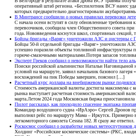
В Белгороде в результате атаки дрона ВСУ травмы полу
оперативный штаб региона. «Беспилотник ВСУ нанес уда
которых предварительно диагностировали акубаротравм
В Минтрансе сообщили о новых правилах перевозки детей
С начала осени вступят в силу обновленные требования
перевозчиков, сообщила член Общественного совета при 
года. Нововведения коснутся школ, спортивных секций, 
Бойцы бригады «Варяг» уничтожили АЗС и цистерны с
Бойцы 50-й отдельной бригады «Варяг» уничтожили АЗС
успешно поразили объекты топливной инфраструктуры пр
горюче-смазочными материалами.Потеря запасов топлива 
Эксперт Греков сообщил о невозможности найти тело а
Поиски российской альпинистки Натальи Наговицыной на
условий на маршруте, заявил начальник базового лагеря
восхождений на пик Победы завершен, пояснил […]
Расчетный курс доллара на внебиржевом рынке поднялся
Стоимость американской валюты достигла максимума с к
рынка выступает расчетная стоимость американской валю
марта.Летом 2024 года Московская биржа приостановила 
Пилот рассказал, как проходило спасение экипажа пропа
Командир воздушного судна «ИрАэро» Сергей Дронов прин
выполнял рейс по маршруту Мама – Иркутск. Примерно в 
легкомоторного самолета Cessna 182. Я сразу же ответил.
Роскосмос сообщил о разработке новых метеоспутников 
Холдинг «Российские космические системы» (РКС, входи