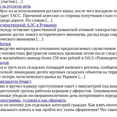
 участия […]
 за русскую речь
усе из-за использования русского языка, после чего высадили е
едает ТАСС. Причиной агрессии со стороны попутчиков стало то
среди дороги. По словам […]
ту единственной АЭС в Румынии
 секунду оставляет единственной румынской атомной электроста
мынии достиг нового исторического минимума, расход воды сокра
рического минимума […]
Лерчек
водство материалы в отношении предполагаемых соучастников б
е неизвестных фигурантов началось прошлым летом после следс
е масштабного вывода более 250 млн рублей в ОАЭ.«Руководите
ладов
ка и треть всех складских площадей киевского региона, сообщил
 полной ликвидации десяти крупных складских объектов на тер
е потери логистического рынка на Украине […]
арезанную бумагу
ан и вручил курьеру преступников пакет с макулатурой под в
 преступной группы работала курьером у аферистов. Злоумышленн
тупники убедили несовершеннолетнюю дочь потерпевшего переда
: программы, условия и как оформить
 по ипотеке для отдельных категорий граждан. Как взять ипоте
ачального взноса и как пройти все этапы оформления? Что такое