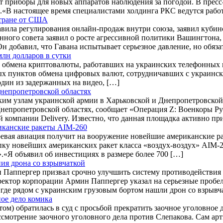
т приборы для новых аппаратов наблюдения за погодой. В прес
.«В настоящее время специалистами холдинга РКС ведутся рабо
стране от США
вила регулирования онлайн-продаж внутри союза, заявил кубинс
нного совета заявил о росте агрессивной политики Вашингтона,
н добавил, что Гавана испытывает серьезное давление, но обяза
лн долларов в сутки
обмена криптовалюты, работавших на украинских телефонных мо
 пунктов обмена цифровых валют, сотрудничавших с украинскими
дин из задержанных на видео, […]
Днепропетровской областях
им узлам украинской армии в Харьковской и Днепропетровской
Днепропетровской областях, сообщает «Операция Z: Военкоры Р
 компании Delivery. Известно, что данная площадка активно п
риканские ракеты AIM-260
оевая авиация получит на вооружение новейшие американские р
упку новейших американских ракет класса «воздух-воздух» AI
.«Я объявил об инвестициях в размере более 700 […]
ния дрона со взрывчаткой
н Паппергер призвал срочно улучшить систему противодействия
ректор корпорации Армин Паппергер указал на серьезные пробе
 где рядом с украинским грузовым бортом нашли дрон со взрыв
ое дело комика
м) обратилась в суд с просьбой прекратить заочное уголовное де
мотрение заочного уголовного дела против Слепакова. Сам арти