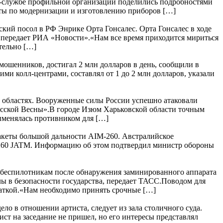
с-службе профильной организации поделились подробностями
ты по модернизации и изготовлению приборов […]
кий посол в РФ Энрике Орта Гонсалес. Орта Гонсалес в ходе
 передает РИА «Новости».«Нам все время приходится мириться
тельно […]
шенников, достигал 2 млн долларов в день, сообщили в
 колл-центрами, составлял от 1 до 2 млн долларов, указали
 областях. Вооруженные силы России успешно атаковали
усской Весны».В городе Изюм Харьковской области точным
рименялась противником для […]
акеты большой дальности AIM-260. Австралийское
M-260 JATM. Информацию об этом подтвердил министр обороны
 беспилотникам после обнаружения заминированного аппарата
лы в безопасности государства, передает ТАСС.Поводом для
чаткой.«Нам необходимо принять срочные […]
ло в отношении артиста, следует из зала столичного суда.
ст на заседание не пришел, но его интересы представлял