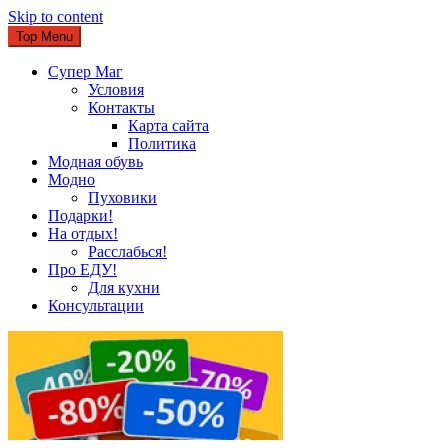
Skip to content
Top Menu
Супер Маг
Условия
Контакты
Карта сайта
Политика
Модная обувь
Модно
Пуховики
Подарки!
На отдых!
Расслабься!
Про ЕДУ!
Для кухни
Консультации