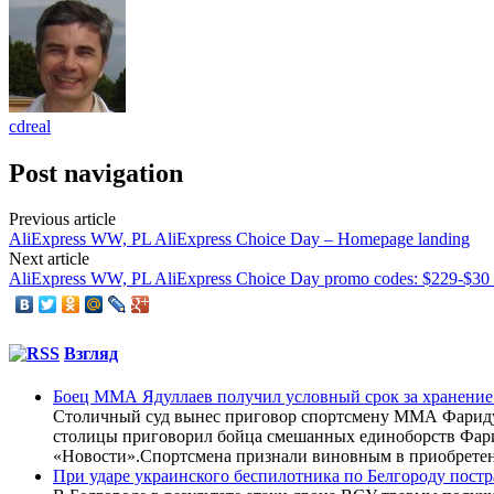
cdreal
Post navigation
Previous article
AliExpress WW, PL AliExpress Choice Day – Homepage landing
Next article
AliExpress WW, PL AliExpress Choice Day promo codes: $229-$3
Взгляд
Боец ММА Ядуллаев получил условный срок за хранение
Столичный суд вынес приговор спортсмену ММА Фариду 
столицы приговорил бойца смешанных единоборств Фарид
«Новости».Спортсмена признали виновным в приобретен
При ударе украинского беспилотника по Белгороду постр