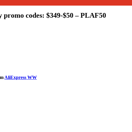
y promo codes: $349-$50 – PLAF50
om
AliExpress WW