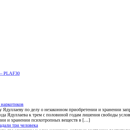
0 – PLAF30
 наркотиков
Ядуллаеву по делу о незаконном приобретении и хранении зап
а Ядуллаева к трем с половиной годам лишения свободы условн
ии и хранении психотропных веществ в […]
адали три человека