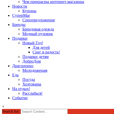
Чем прекрасны интернет-магазины
Новости
Купоны
СуперМаг
Спецпредложения
Бренды
Брендовая одежда
Модный пуховик
Подарки
Новый Год!
Для детей
Снег в радость!
Подарки детям
ДоброДом
Драгоценно
Молодоженам
Еда
Посуда
Хозтовары
На отдых!
Расслабься!
Событие
×
Search for: