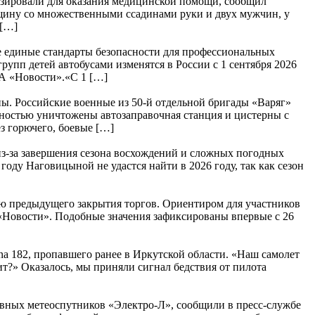
изировали для оказания медицинской помощи, сообщил
нщину со множественными ссадинами руки и двух мужчин, у
 […]
е единые стандарты безопасности для профессиональных
упп детей автобусами изменятся в России с 1 сентября 2026
ИА «Новости».«С 1 […]
. Российские военные из 50-й отдельной бригады «Варяг»
ностью уничтожены автозаправочная станция и цистерны с
з горючего, боевые […]
з-за завершения сезона восхождений и сложных погодных
ду Наговицыной не удастся найти в 2026 году, так как сезон
ю предыдущего закрытия торгов. Ориентиром для участников
А «Новости». Подобные значения зафиксированы впервые с 26
a 182, пропавшего ранее в Иркутской области. «Наш самолет
т?» Оказалось, мы приняли сигнал бедствия от пилота
ивных метеоспутников «Электро-Л», сообщили в пресс-службе