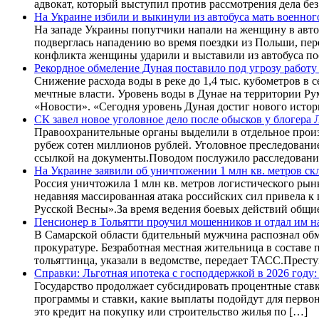
адвокат, который выступил против рассмотрения дела без
На Украине избили и выкинули из автобуса мать военного
На западе Украины попутчики напали на женщину в автоб
подверглась нападению во время поездки из Польши, пер
конфликта женщины ударили и выставили из автобуса по
Рекордное обмеление Дуная поставило под угрозу рабо
Снижение расхода воды в реке до 1,4 тыс. кубометров в
мечтные власти. Уровень воды в Дунае на территории Ру
«Новости». «Сегодня уровень Дуная достиг нового исто
СК завел новое уголовное дело после обысков у блогера 
Правоохранительные органы выделили в отдельное произ
рубеж сотен миллионов рублей. Уголовное преследовани
ссылкой на документы.Поводом послужило расследовани
На Украине заявили об уничтожении 1 млн кв. метров ск
Россия уничтожила 1 млн кв. метров логистического рын
недавняя массированная атака российских сил привела к
Русской Весны».За время ведения боевых действий общи
Пенсионер в Тольятти проучил мошенников и отдал им н
В Самарской области бдительный мужчина распознал обм
прокуратуре. Безработная местная жительница в составе
тольяттинца, указали в ведомстве, передает ТАСС.Прес
Справки: Льготная ипотека с господдержкой в 2026 году
Государство продолжает субсидировать процентные ставки
программы и ставки, какие выплаты подойдут для первон
это кредит на покупку или строительство жилья по […]