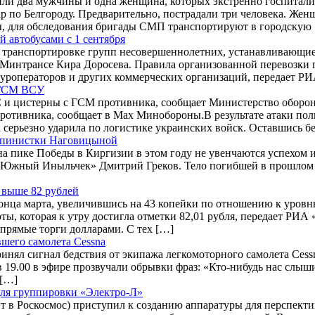
чили два мужчины и одна женщина, которых экстренно госпитал
р по Белгороду. Предварительно, пострадали три человека. Же
ы, для обследования бригады СМП транспортируют в городскую
 автобусами с 1 сентября
 к транспортировке групп несовершеннолетних, устанавливающи
Минтрансе Кира Доросева. Правила организованной перевозки гр
туроператоров и других коммерческих организаций, передает Р
 ГСМ ВСУ
 и цистерны с ГСМ противника, сообщает Министерство обороны
отивника, сообщает в Max Минобороны.В результате атаки пол
серьезно ударила по логистике украинских войск. Оставшись бе
льпинистки Наговицыной
 пике Победы в Киргизии в этом году не увенчаются успехом и
 «Южный Иныльчек» Дмитрий Греков. Тело погибшей в прошлом го
 выше 82 рублей
онца марта, увеличившись на 43 копейки по отношению к уровн
ты, которая к утру достигла отметки 82,01 рубля, передает РИ
прямые торги долларами. С тех […]
вшего самолета Cessna
ял сигнал бедствия от экипажа легкомоторного самолета Cessn
19.00 в эфире прозвучали обрывки фраз: «Кто-нибудь нас слыши
 […]
для группировки «Электро-Л»
т в Роскосмос) приступил к созданию аппаратуры для перспект