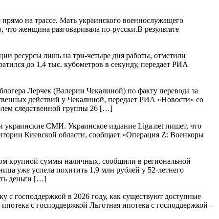
е прямо на трассе. Мать украинского военнослужащего
, что женщина разговаривала по-русски.В результате
нции ресурсы лишь на три-четыре дня работы, отметили
тился до 1,4 тыс. кубометров в секунду, передает РИА
логера Лерчек (Валерии Чекалиной) по факту перевода за
твенных действий у Чекалиной, передает РИА «Новости» со
лем следственной группы 26 […]
и украинские СМИ. Украинское издание Liga.net пишет, что
ритории Киевской области, сообщает «Операция Z: Военкоры
идом крупной суммы наличных, сообщили в региональной
ица уже успела похитить 1,9 млн рублей у 52-летнего
ть деньги […]
ку с господдержкой в 2026 году, как существуют доступные
 ипотека с господдержкой Льготная ипотека с господдержкой -