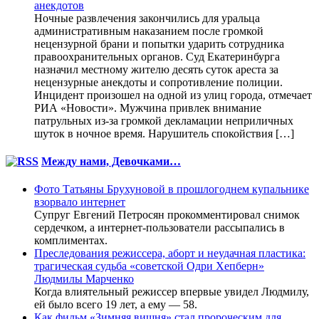
анекдотов
Ночные развлечения закончились для уральца
административным наказанием после громкой
нецензурной брани и попытки ударить сотрудника
правоохранительных органов. Суд Екатеринбурга
назначил местному жителю десять суток ареста за
нецензурные анекдоты и сопротивление полиции.
Инцидент произошел на одной из улиц города, отмечает
РИА «Новости». Мужчина привлек внимание
патрульных из-за громкой декламации неприличных
шуток в ночное время. Нарушитель спокойствия […]
Между нами, Девочками…
Фото Татьяны Брухуновой в прошлогоднем купальнике
взорвало интернет
Супруг Евгений Петросян прокомментировал снимок
сердечком, а интернет-пользователи рассыпались в
комплиментах.
Преследования режиссера, аборт и неудачная пластика:
трагическая судьба «советской Одри Хепберн»
Людмилы Марченко
Когда влиятельный режиссер впервые увидел Людмилу,
ей было всего 19 лет, а ему — 58.
Как фильм «Зимняя вишня» стал пророческим для