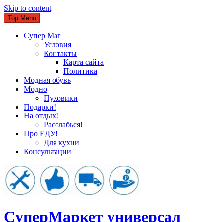
Skip to content
Top Menu
Супер Маг
Условия
Контакты
Карта сайта
Политика
Модная обувь
Модно
Пуховики
Подарки!
На отдых!
Расслабься!
Про ЕДУ!
Для кухни
Консультации
CуперМаркет универсал