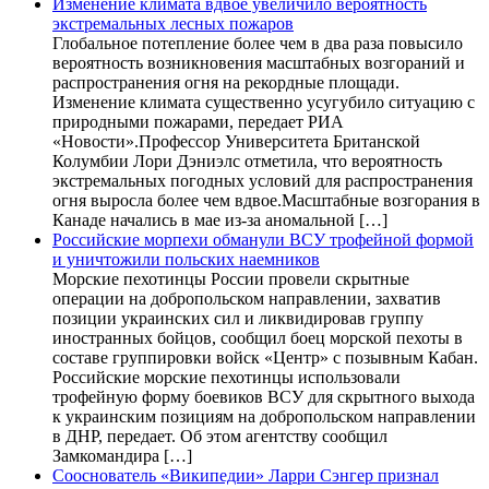
Изменение климата вдвое увеличило вероятность
экстремальных лесных пожаров
Глобальное потепление более чем в два раза повысило
вероятность возникновения масштабных возгораний и
распространения огня на рекордные площади.
Изменение климата существенно усугубило ситуацию с
природными пожарами, передает РИА
«Новости».Профессор Университета Британской
Колумбии Лори Дэниэлс отметила, что вероятность
экстремальных погодных условий для распространения
огня выросла более чем вдвое.Масштабные возгорания в
Канаде начались в мае из-за аномальной […]
Российские морпехи обманули ВСУ трофейной формой
и уничтожили польских наемников
Морские пехотинцы России провели скрытные
операции на добропольском направлении, захватив
позиции украинских сил и ликвидировав группу
иностранных бойцов, сообщил боец морской пехоты в
составе группировки войск «Центр» с позывным Кабан.
Российские морские пехотинцы использовали
трофейную форму боевиков ВСУ для скрытного выхода
к украинским позициям на добропольском направлении
в ДНР, передает. Об этом агентству сообщил
Замкомандира […]
Сооснователь «Википедии» Ларри Сэнгер признал