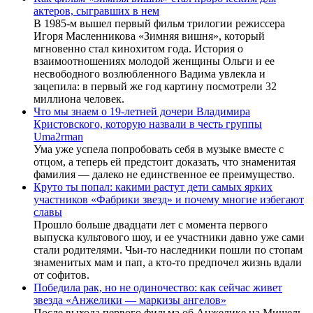
актеров, сыгравших в нем
В 1985-м вышел первый фильм трилогии режиссера
Игоря Масленникова «Зимняя вишня», который
мгновенно стал кинохитом года. История о
взаимоотношениях молодой женщины Ольги и ее
несвободного возлюбленного Вадима увлекла и
зацепила: в первый же год картину посмотрели 32
миллиона человек.
Что мы знаем о 19-летней дочери Владимира
Кристовского, которую назвали в честь группы
Uma2rman
Ума уже успела попробовать себя в музыке вместе с
отцом, а теперь ей предстоит доказать, что знаменитая
фамилия — далеко не единственное ее преимущество.
Круто ты попал: какими растут дети самых ярких
участников «Фабрики звезд» и почему многие избегают
славы
Прошло больше двадцати лет с момента первого
выпуска культового шоу, и ее участники давно уже сами
стали родителями. Чьи-то наследники пошли по стопам
знаменитых мам и пап, а кто-то предпочел жизнь вдали
от софитов.
Победила рак, но не одиночество: как сейчас живет
звезда «Анжелики — маркизы ангелов»
После выхода первого фильма об Анжелике на Мишель