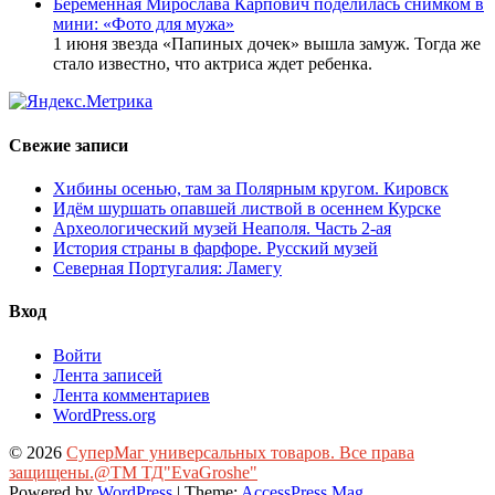
Беременная Мирослава Карпович поделилась снимком в
мини: «Фото для мужа»
1 июня звезда «Папиных дочек» вышла замуж. Тогда же
стало известно, что актриса ждет ребенка.
Свежие записи
Хибины осенью, там за Полярным кругом. Кировск
Идём шуршать опавшей листвой в осеннем Курске
Археологический музей Неаполя. Часть 2-ая
История страны в фарфоре. Русский музей
Северная Португалия: Ламегу
Вход
Войти
Лента записей
Лента комментариев
WordPress.org
© 2026
СуперМаг универсальных товаров. Все права
защищены.@ТМ ТД"EvaGroshe"
Powered by
WordPress
| Theme:
AccessPress Mag