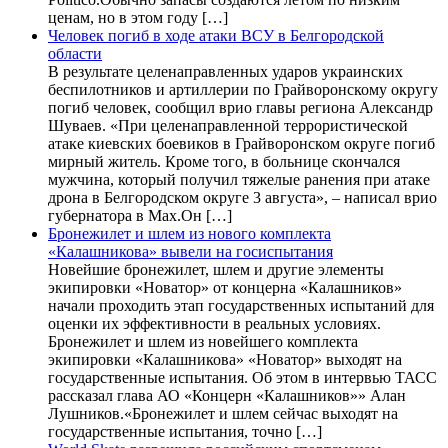
ценам, но в этом году […]
Человек погиб в ходе атаки ВСУ в Белгородской
области
В результате целенаправленных ударов украинских
беспилотников и артиллерии по Грайворонскому округу
погиб человек, сообщил врио главы региона Александр
Шуваев. «При целенаправленной террористической
атаке киевских боевиков в Грайворонском округе погиб
мирный житель. Кроме того, в больнице скончался
мужчина, который получил тяжелые ранения при атаке
дрона в Белгородском округе 3 августа», – написал врио
губернатора в Max.Он […]
Бронежилет и шлем из нового комплекта
«Калашникова» вывели на госиспытания
Новейшие бронежилет, шлем и другие элементы
экипировки «Новатор» от концерна «Калашников»
начали проходить этап государственных испытаний для
оценки их эффективности в реальных условиях.
Бронежилет и шлем из новейшего комплекта
экипировки «Калашникова» «Новатор» выходят на
государственные испытания. Об этом в интервью ТАСС
рассказал глава АО «Концерн «Калашников»» Алан
Лушников.«Бронежилет и шлем сейчас выходят на
государственные испытания, точно […]