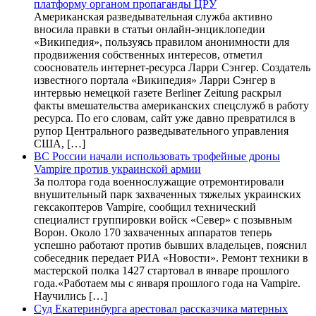
платформу органом пропаганды ЦРУ
Американская разведывательная служба активно
вносила правки в статьи онлайн-энциклопедии
«Википедия», пользуясь правилом анонимности для
продвижения собственных интересов, отметил
сооснователь интернет-ресурса Ларри Сэнгер. Создатель
известного портала «Википедия» Ларри Сэнгер в
интервью немецкой газете Berliner Zeitung раскрыл
факты вмешательства американских спецслужб в работу
ресурса. По его словам, сайт уже давно превратился в
рупор Центрального разведывательного управления
США, […]
ВС России начали использовать трофейные дроны
Vampire против украинской армии
За полтора года военнослужащие отремонтировали
внушительный парк захваченных тяжелых украинских
гексакоптеров Vampire, сообщил технический
специалист группировки войск «Север» с позывным
Ворон. Около 170 захваченных аппаратов теперь
успешно работают против бывших владельцев, пояснил
собеседник передает РИА «Новости». Ремонт техники в
мастерской полка 1427 стартовал в январе прошлого
года.«Работаем мы с января прошлого года на Vampire.
Научились […]
Суд Екатеринбурга арестовал рассказчика матерных