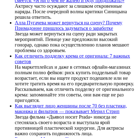
смеется: «Я ни о чем не жалею и буду продолжать!»
Актрису часто осуждают за слишком откровенные
наряды. После очередной волны критики Синицына
решила ответить.
Алла Пугачева может вернуться на сцену? Почему
Примадонне пришлось задуматься о заработке
Звезда может вернуться на сцену ради закрытых
мероприятий. Певице уже предложили высокий
гонорар, однако пока осуществлению планов мешают
проблемы со здоровьем.
Как отличить подделку крема от оригинала: 7 важных
советов
На маркетплейсах и даже в сетевых офлайн-магазинах
полным полно фейков: риск купить поддельный товар
возрастает, если вы ищете продукт подешевле или не
хотите тратить время на его предварительную проверку.
Рассказываем, как отличить подделку от оригинального
крема: запоминайте эти советы, они вам еще не раз
пригодятся.
Как выглядит лицо женщины после 70 без пластики,
макияжа и фильтров — показывает Мерил Стрип
Звезда фильма «Дьявол носит Prada» никогда не
стеснялась своего возраста и выступала ярой
противницей пластической хирургии. Для актрисы
важно сохранить подвижность лица.