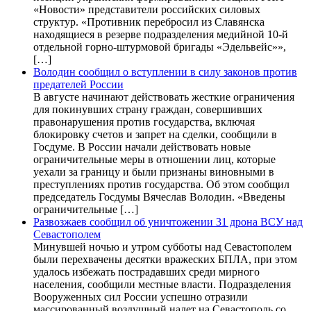
«Новости» представители российских силовых
структур. «Противник перебросил из Славянска
находящиеся в резерве подразделения медийной 10-й
отдельной горно-штурмовой бригады «Эдельвейс»»,
[…]
Володин сообщил о вступлении в силу законов против
предателей России
В августе начинают действовать жесткие ограничения
для покинувших страну граждан, совершивших
правонарушения против государства, включая
блокировку счетов и запрет на сделки, сообщили в
Госдуме. В России начали действовать новые
ограничительные меры в отношении лиц, которые
уехали за границу и были признаны виновными в
преступлениях против государства. Об этом сообщил
председатель Госдумы Вячеслав Володин. «Введены
ограничительные […]
Развозжаев сообщил об уничтожении 31 дрона ВСУ над
Севастополем
Минувшей ночью и утром субботы над Севастополем
были перехвачены десятки вражеских БПЛА, при этом
удалось избежать пострадавших среди мирного
населения, сообщили местные власти. Подразделения
Вооруженных сил России успешно отразили
массированный воздушный налет на Севастополь со