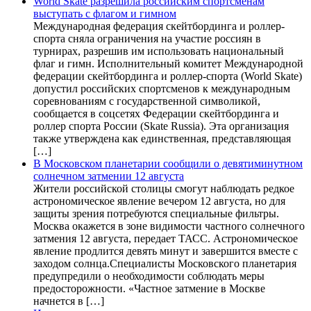
World Skate разрешила российским спортсменам
выступать с флагом и гимном
Международная федерация скейтбординга и роллер-
спорта сняла ограничения на участие россиян в
турнирах, разрешив им использовать национальный
флаг и гимн. Исполнительный комитет Международной
федерации скейтбординга и роллер-спорта (World Skate)
допустил российских спортсменов к международным
соревнованиям с государственной символикой,
сообщается в соцсетях Федерации скейтбординга и
роллер спорта России (Skate Russia). Эта организация
также утверждена как единственная, представляющая
[…]
В Московском планетарии сообщили о девятиминутном
солнечном затмении 12 августа
Жители российской столицы смогут наблюдать редкое
астрономическое явление вечером 12 августа, но для
защиты зрения потребуются специальные фильтры.
Москва окажется в зоне видимости частного солнечного
затмения 12 августа, передает ТАСС. Астрономическое
явление продлится девять минут и завершится вместе с
заходом солнца.Специалисты Московского планетария
предупредили о необходимости соблюдать меры
предосторожности. «Частное затмение в Москве
начнется в […]