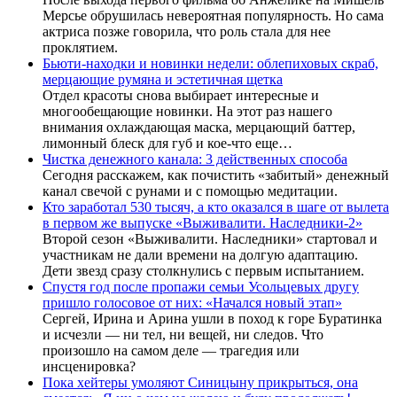
Мерсье обрушилась невероятная популярность. Но сама
актриса позже говорила, что роль стала для нее
проклятием.
Бьюти-находки и новинки недели: облепиховых скраб,
мерцающие румяна и эстетичная щетка
Отдел красоты снова выбирает интересные и
многообещающие новинки. На этот раз нашего
внимания охлаждающая маска, мерцающий баттер,
лимонный блеск для губ и кое-что еще…
Чистка денежного канала: 3 действенных способа
Сегодня расскажем, как почистить «забитый» денежный
канал свечой с рунами и с помощью медитации.
Кто заработал 530 тысяч, а кто оказался в шаге от вылета
в первом же выпуске «Выживалити. Наследники-2»
Второй сезон «Выживалити. Наследники» стартовал и
участникам не дали времени на долгую адаптацию.
Дети звезд сразу столкнулись с первым испытанием.
Спустя год после пропажи семьи Усольцевых другу
пришло голосовое от них: «Начался новый этап»
Сергей, Ирина и Арина ушли в поход к горе Буратинка
и исчезли — ни тел, ни вещей, ни следов. Что
произошло на самом деле — трагедия или
инсценировка?
Пока хейтеры умоляют Синицыну прикрыться, она