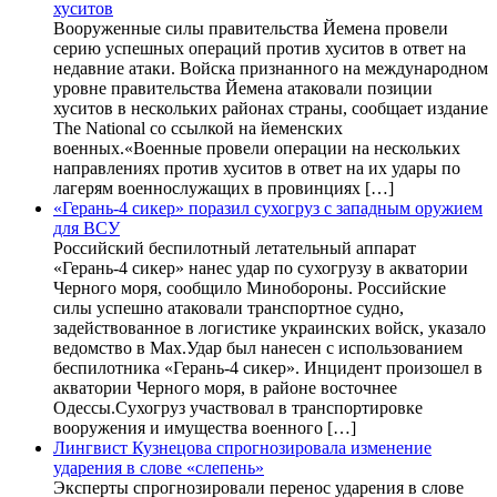
хуситов
Вооруженные силы правительства Йемена провели
серию успешных операций против хуситов в ответ на
недавние атаки. Войска признанного на международном
уровне правительства Йемена атаковали позиции
хуситов в нескольких районах страны, сообщает издание
The National со ссылкой на йеменских
военных.«Военные провели операции на нескольких
направлениях против хуситов в ответ на их удары по
лагерям военнослужащих в провинциях […]
«Герань-4 сикер» поразил сухогруз с западным оружием
для ВСУ
Российский беспилотный летательный аппарат
«Герань-4 сикер» нанес удар по сухогрузу в акватории
Черного моря, сообщило Минобороны. Российские
силы успешно атаковали транспортное судно,
задействованное в логистике украинских войск, указало
ведомство в Max.Удар был нанесен с использованием
беспилотника «Герань-4 сикер». Инцидент произошел в
акватории Черного моря, в районе восточнее
Одессы.Сухогруз участвовал в транспортировке
вооружения и имущества военного […]
Лингвист Кузнецова спрогнозировала изменение
ударения в слове «слепень»
Эксперты спрогнозировали перенос ударения в слове