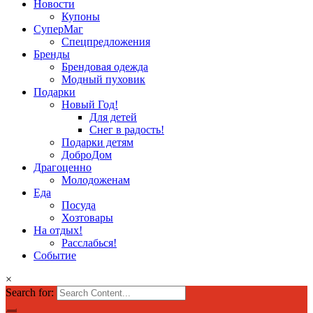
Новости
Купоны
СуперМаг
Спецпредложения
Бренды
Брендовая одежда
Модный пуховик
Подарки
Новый Год!
Для детей
Снег в радость!
Подарки детям
ДоброДом
Драгоценно
Молодоженам
Еда
Посуда
Хозтовары
На отдых!
Расслабься!
Событие
×
Search for: