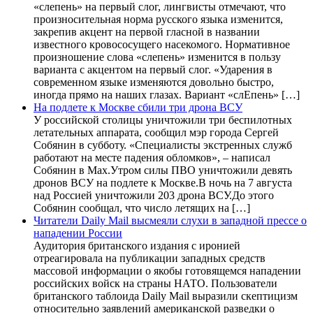
«слепень» на первый слог, лингвисты отмечают, что
произносительная норма русского языка изменится,
закрепив акцент на первой гласной в названии
известного кровососущего насекомого. Нормативное
произношение слова «слепень» изменится в пользу
варианта с акцентом на первый слог. «Ударения в
современном языке изменяются довольно быстро,
иногда прямо на наших глазах. Вариант «слЕпень» […]
На подлете к Москве сбили три дрона ВСУ
У российской столицы уничтожили три беспилотных
летательных аппарата, сообщил мэр города Сергей
Собянин в субботу. «Специалисты экстренных служб
работают на месте падения обломков», – написал
Собянин в Max.Утром силы ПВО уничтожили девять
дронов ВСУ на подлете к Москве.В ночь на 7 августа
над Россией уничтожили 203 дрона ВСУ.До этого
Собянин сообщал, что число летящих на […]
Читатели Daily Mail высмеяли слухи в западной прессе о
нападении России
Аудитория британского издания с иронией
отреагировала на публикации западных средств
массовой информации о якобы готовящемся нападении
российских войск на страны НАТО. Пользователи
британского таблоида Daily Mail выразили скептицизм
относительно заявлений американской разведки о