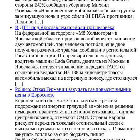
стороны ВСУ, сообщил губернатор Михаил
Развожаев.«Наши военные мобильные огневые группы
за минувшую ночь и утро сбили 31 БПЛА противника.
Люди во […]
В ДТП под Ярославлем погибли три человека
На федеральной автодороге «М8 Холмогоры» в
Ярославской области произошло лобовое столкновение
двух автомобилей, три человека погибли, еще двое
получили различные травмы, сообщили в региональной
Госавтоинспекции. По предварительным данным,
водитель машины Lada Granta, двигаясь из Москвы в
Ярославль, потерял управление, передает ТАСС со
ссылкой на ведомство.На 138-м километре трассы
автомобиль выехал на встречную полосу, где столкнулся
[…]
Politico: Отказ Германии закупать газ повысит зимние
цены в Евросоюзе
Европейский союз может столкнуться с резким
подорожанием энергии грядущей зимой из-за решения
немецкого правительства не пополнять запасы топлива
централизованно, отмечают СМИ. Страны Европы
рискуют пережить тяжелый отопительный сезон с
высокими ценами на газ и тепло из-за отказа Германии
закупать топливо за счет бюджета, пишет
Politico.Обычно запасы создаются летом по низким