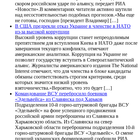
скором российском ударе по альянсу, передает РИА
«Новости».В комментариях читатели активно шутили
над несостоятельностью подобных прогнозов.«Мы еще
не готовы, господин [президент Владимир] […]
В США предрекли отказ Украине в членстве в НАТО
из-за высокой коррупции
Высокий уровень коррупции станет непреодолимым
препятствием для вступления Киева в НАТО даже после
завершения текущего конфликта, отмечают
американские аналитики. Коррупция на Украине не
позволит государству вступить в Североатлантический
альянс. Журналисты американского издания The National
Interest отмечают, что для членства в блоке кандидаты
обязаны соответствовать строгим критериям, среди
которых значится низкий уровень
взяточничества.«Вероятно, что это будет […]
Командование ВСУ перебросило боевиков
«Эдельвейса» из Славянска под Харьков
Подразделения 10-й горно-штурмовой бригады ВСУ
«Эдельвейс» на фоне успешного продвижения
российской армии переброшены из Славянска в
Харьковскую область. Из Славянска на север
Харьковской области переброшены подразделения 10-й
горно-штурмовой бригады ВСУ «Эдельвейс». О смене
позиций украинских формирований сообщили РИА