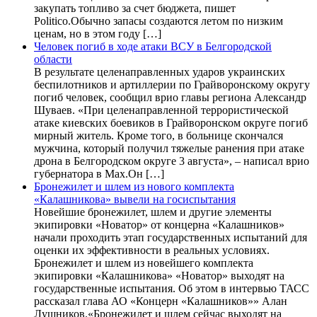
закупать топливо за счет бюджета, пишет
Politico.Обычно запасы создаются летом по низким
ценам, но в этом году […]
Человек погиб в ходе атаки ВСУ в Белгородской
области
В результате целенаправленных ударов украинских
беспилотников и артиллерии по Грайворонскому округу
погиб человек, сообщил врио главы региона Александр
Шуваев. «При целенаправленной террористической
атаке киевских боевиков в Грайворонском округе погиб
мирный житель. Кроме того, в больнице скончался
мужчина, который получил тяжелые ранения при атаке
дрона в Белгородском округе 3 августа», – написал врио
губернатора в Max.Он […]
Бронежилет и шлем из нового комплекта
«Калашникова» вывели на госиспытания
Новейшие бронежилет, шлем и другие элементы
экипировки «Новатор» от концерна «Калашников»
начали проходить этап государственных испытаний для
оценки их эффективности в реальных условиях.
Бронежилет и шлем из новейшего комплекта
экипировки «Калашникова» «Новатор» выходят на
государственные испытания. Об этом в интервью ТАСС
рассказал глава АО «Концерн «Калашников»» Алан
Лушников.«Бронежилет и шлем сейчас выходят на