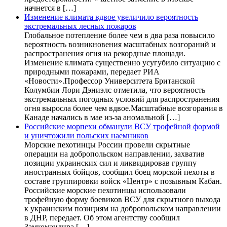
начнется в […]
Изменение климата вдвое увеличило вероятность
экстремальных лесных пожаров
Глобальное потепление более чем в два раза повысило
вероятность возникновения масштабных возгораний и
распространения огня на рекордные площади.
Изменение климата существенно усугубило ситуацию с
природными пожарами, передает РИА
«Новости».Профессор Университета Британской
Колумбии Лори Дэниэлс отметила, что вероятность
экстремальных погодных условий для распространения
огня выросла более чем вдвое.Масштабные возгорания в
Канаде начались в мае из-за аномальной […]
Российские морпехи обманули ВСУ трофейной формой
и уничтожили польских наемников
Морские пехотинцы России провели скрытные
операции на добропольском направлении, захватив
позиции украинских сил и ликвидировав группу
иностранных бойцов, сообщил боец морской пехоты в
составе группировки войск «Центр» с позывным Кабан.
Российские морские пехотинцы использовали
трофейную форму боевиков ВСУ для скрытного выхода
к украинским позициям на добропольском направлении
в ДНР, передает. Об этом агентству сообщил
Замкомандира […]