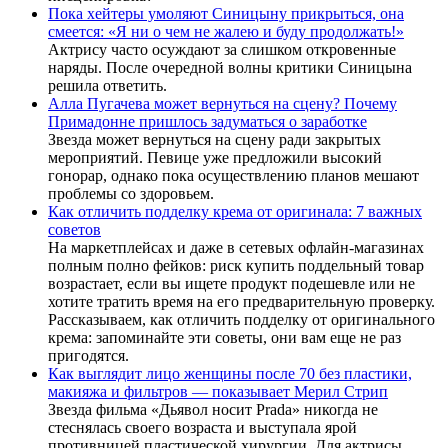
Пока хейтеры умоляют Синицыну прикрыться, она
смеется: «Я ни о чем не жалею и буду продолжать!»
Актрису часто осуждают за слишком откровенные
наряды. После очередной волны критики Синицына
решила ответить.
Алла Пугачева может вернуться на сцену? Почему
Примадонне пришлось задуматься о заработке
Звезда может вернуться на сцену ради закрытых
мероприятий. Певице уже предложили высокий
гонорар, однако пока осуществлению планов мешают
проблемы со здоровьем.
Как отличить подделку крема от оригинала: 7 важных
советов
На маркетплейсах и даже в сетевых офлайн-магазинах
полным полно фейков: риск купить поддельный товар
возрастает, если вы ищете продукт подешевле или не
хотите тратить время на его предварительную проверку.
Рассказываем, как отличить подделку от оригинального
крема: запоминайте эти советы, они вам еще не раз
пригодятся.
Как выглядит лицо женщины после 70 без пластики,
макияжа и фильтров — показывает Мерил Стрип
Звезда фильма «Дьявол носит Prada» никогда не
стеснялась своего возраста и выступала ярой
противницей пластической хирургии. Для актрисы