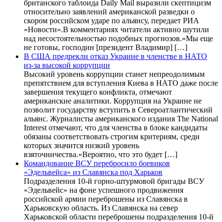
британского таблоида Daily Mail выразили скептицизм
относительно заявлений американской разведки о
скором российском ударе по альянсу, передает РИА
«Новости».В комментариях читатели активно шутили
над несостоятельностью подобных прогнозов.«Мы еще
не готовы, господин [президент Владимир] […]
В США предрекли отказ Украине в членстве в НАТО
из-за высокой коррупции
Высокий уровень коррупции станет непреодолимым
препятствием для вступления Киева в НАТО даже после
завершения текущего конфликта, отмечают
американские аналитики. Коррупция на Украине не
позволит государству вступить в Североатлантический
альянс. Журналисты американского издания The National
Interest отмечают, что для членства в блоке кандидаты
обязаны соответствовать строгим критериям, среди
которых значится низкий уровень
взяточничества.«Вероятно, что это будет […]
Командование ВСУ перебросило боевиков
«Эдельвейса» из Славянска под Харьков
Подразделения 10-й горно-штурмовой бригады ВСУ
«Эдельвейс» на фоне успешного продвижения
российской армии переброшены из Славянска в
Харьковскую область. Из Славянска на север
Харьковской области переброшены подразделения 10-й