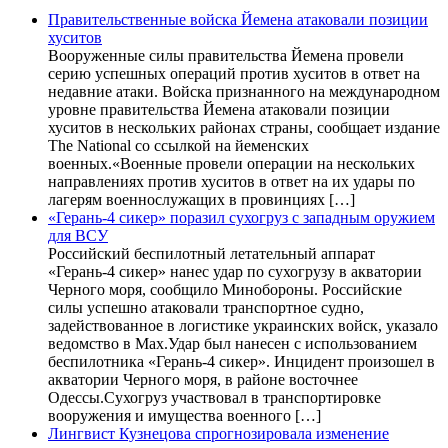
Правительственные войска Йемена атаковали позиции
хуситов
Вооруженные силы правительства Йемена провели
серию успешных операций против хуситов в ответ на
недавние атаки. Войска признанного на международном
уровне правительства Йемена атаковали позиции
хуситов в нескольких районах страны, сообщает издание
The National со ссылкой на йеменских
военных.«Военные провели операции на нескольких
направлениях против хуситов в ответ на их удары по
лагерям военнослужащих в провинциях […]
«Герань-4 сикер» поразил сухогруз с западным оружием
для ВСУ
Российский беспилотный летательный аппарат
«Герань-4 сикер» нанес удар по сухогрузу в акватории
Черного моря, сообщило Минобороны. Российские
силы успешно атаковали транспортное судно,
задействованное в логистике украинских войск, указало
ведомство в Max.Удар был нанесен с использованием
беспилотника «Герань-4 сикер». Инцидент произошел в
акватории Черного моря, в районе восточнее
Одессы.Сухогруз участвовал в транспортировке
вооружения и имущества военного […]
Лингвист Кузнецова спрогнозировала изменение