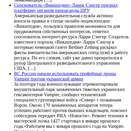
Сооснователь «Википедии» Ларри Сэнгер признал
платформу органом пропаганды ЦРУ
Американская разведывательная служба активно
вносила правки в статьи онлайн-энциклопедии
«Википедия», пользуясь правилом анонимности для
продвижения собственных интересов, отметил
сооснователь интернет-ресурса Ларри Сэнгер. Создатель
известного портала «Википедия» Ларри Сэнгер в
интервью немецкой газете Berliner Zeitung раскрыл
факты вмешательства американских спецслужб в работу
ресурса. По его словам, сайт уже давно превратился в
рупор Центрального разведывательного управления
США, […]
ВС России начали использовать трофейные дроны
Vampire против украинской армии
За полтора года военнослужащие отремонтировали
внушительный парк захваченных тяжелых украинских
гексакоптеров Vampire, сообщил технический
специалист группировки войск «Север» с позывным
Ворон. Около 170 захваченных аппаратов теперь
успешно работают против бывших владельцев, пояснил
собеседник передает РИА «Новости». Ремонт техники в
мастерской полка 1427 стартовал в январе прошлого
года.«Работаем мы с января прошлого года на Vampire.