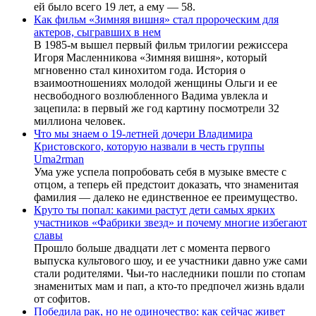
ей было всего 19 лет, а ему — 58.
Как фильм «Зимняя вишня» стал пророческим для
актеров, сыгравших в нем
В 1985-м вышел первый фильм трилогии режиссера
Игоря Масленникова «Зимняя вишня», который
мгновенно стал кинохитом года. История о
взаимоотношениях молодой женщины Ольги и ее
несвободного возлюбленного Вадима увлекла и
зацепила: в первый же год картину посмотрели 32
миллиона человек.
Что мы знаем о 19-летней дочери Владимира
Кристовского, которую назвали в честь группы
Uma2rman
Ума уже успела попробовать себя в музыке вместе с
отцом, а теперь ей предстоит доказать, что знаменитая
фамилия — далеко не единственное ее преимущество.
Круто ты попал: какими растут дети самых ярких
участников «Фабрики звезд» и почему многие избегают
славы
Прошло больше двадцати лет с момента первого
выпуска культового шоу, и ее участники давно уже сами
стали родителями. Чьи-то наследники пошли по стопам
знаменитых мам и пап, а кто-то предпочел жизнь вдали
от софитов.
Победила рак, но не одиночество: как сейчас живет