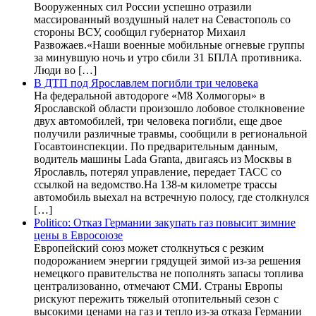
Вооруженных сил России успешно отразили
массированный воздушный налет на Севастополь со
стороны ВСУ, сообщил губернатор Михаил
Развожаев.«Наши военные мобильные огневые группы
за минувшую ночь и утро сбили 31 БПЛА противника.
Люди во […]
В ДТП под Ярославлем погибли три человека
На федеральной автодороге «М8 Холмогоры» в
Ярославской области произошло лобовое столкновение
двух автомобилей, три человека погибли, еще двое
получили различные травмы, сообщили в региональной
Госавтоинспекции. По предварительным данным,
водитель машины Lada Granta, двигаясь из Москвы в
Ярославль, потерял управление, передает ТАСС со
ссылкой на ведомство.На 138-м километре трассы
автомобиль выехал на встречную полосу, где столкнулся
[…]
Politico: Отказ Германии закупать газ повысит зимние
цены в Евросоюзе
Европейский союз может столкнуться с резким
подорожанием энергии грядущей зимой из-за решения
немецкого правительства не пополнять запасы топлива
централизованно, отмечают СМИ. Страны Европы
рискуют пережить тяжелый отопительный сезон с
высокими ценами на газ и тепло из-за отказа Германии