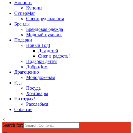
Новости
Купоны
СуперМаг
Спецпредложения
Бренды
Брендовая одежда
Модный пуховик
Подарки
Новый Год!
Для детей
Снег в радость!
Подарки детям
ДоброДом
Драгоценно
Молодоженам
Еда
Посуда
Хозтовары
На отдых!
Расслабься!
Событие
×
Search for: