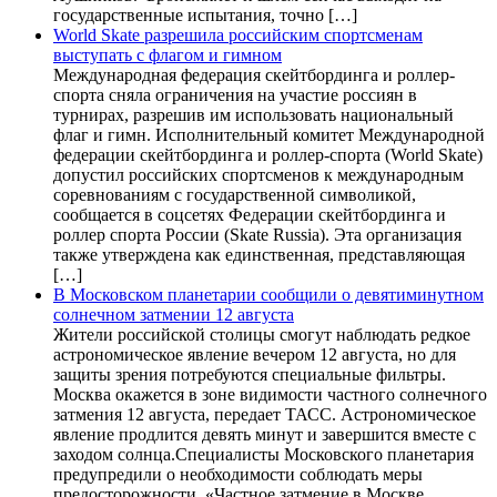
государственные испытания, точно […]
World Skate разрешила российским спортсменам
выступать с флагом и гимном
Международная федерация скейтбординга и роллер-
спорта сняла ограничения на участие россиян в
турнирах, разрешив им использовать национальный
флаг и гимн. Исполнительный комитет Международной
федерации скейтбординга и роллер-спорта (World Skate)
допустил российских спортсменов к международным
соревнованиям с государственной символикой,
сообщается в соцсетях Федерации скейтбординга и
роллер спорта России (Skate Russia). Эта организация
также утверждена как единственная, представляющая
[…]
В Московском планетарии сообщили о девятиминутном
солнечном затмении 12 августа
Жители российской столицы смогут наблюдать редкое
астрономическое явление вечером 12 августа, но для
защиты зрения потребуются специальные фильтры.
Москва окажется в зоне видимости частного солнечного
затмения 12 августа, передает ТАСС. Астрономическое
явление продлится девять минут и завершится вместе с
заходом солнца.Специалисты Московского планетария
предупредили о необходимости соблюдать меры
предосторожности. «Частное затмение в Москве