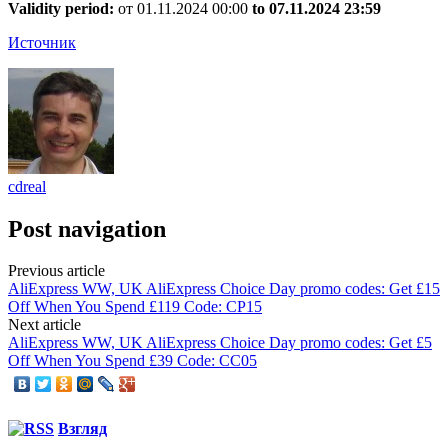
Validity period:
от 01.11.2024 00:00
to 07.11.2024 23:59
Источник
cdreal
Post navigation
Previous article
AliExpress WW, UK AliExpress Choice Day promo codes: Get £15
Off When You Spend £119 Code: CP15
Next article
AliExpress WW, UK AliExpress Choice Day promo codes: Get £5
Off When You Spend £39 Code: CC05
Взгляд