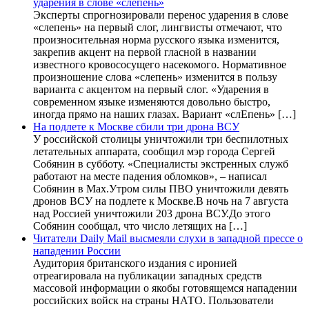
ударения в слове «слепень»
Эксперты спрогнозировали перенос ударения в слове
«слепень» на первый слог, лингвисты отмечают, что
произносительная норма русского языка изменится,
закрепив акцент на первой гласной в названии
известного кровососущего насекомого. Нормативное
произношение слова «слепень» изменится в пользу
варианта с акцентом на первый слог. «Ударения в
современном языке изменяются довольно быстро,
иногда прямо на наших глазах. Вариант «слЕпень» […]
На подлете к Москве сбили три дрона ВСУ
У российской столицы уничтожили три беспилотных
летательных аппарата, сообщил мэр города Сергей
Собянин в субботу. «Специалисты экстренных служб
работают на месте падения обломков», – написал
Собянин в Max.Утром силы ПВО уничтожили девять
дронов ВСУ на подлете к Москве.В ночь на 7 августа
над Россией уничтожили 203 дрона ВСУ.До этого
Собянин сообщал, что число летящих на […]
Читатели Daily Mail высмеяли слухи в западной прессе о
нападении России
Аудитория британского издания с иронией
отреагировала на публикации западных средств
массовой информации о якобы готовящемся нападении
российских войск на страны НАТО. Пользователи