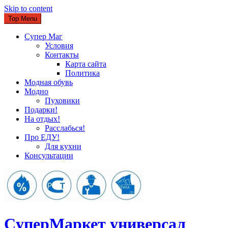
Skip to content
Top Menu
Супер Маг
Условия
Контакты
Карта сайта
Политика
Модная обувь
Модно
Пуховики
Подарки!
На отдых!
Расслабься!
Про ЕДУ!
Для кухни
Консультации
CуперМаркет универсал