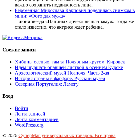
важно сохранить подвижность лица.
Беременная Мирослава Карпович поделилась снимком в
мини: «Фото для мужа»
1 июня звезда «Папиных дочек» вышла замуж. Тогда же
стало известно, что актриса ждет ребенка.
Свежие записи
Хибины осенью, там за Полярным кругом. Кировск
Идём шуршать опавшей листвой в осеннем Курске
Археологический музей Неаполя. Часть 2-ая
История страны в фарфоре. Русский музей
Северная Португалия: Ламегу
Вход
Войти
Лента записей
Лента комментариев
WordPress.org
© 2026
СуперМаг универсальных товаров. Все права