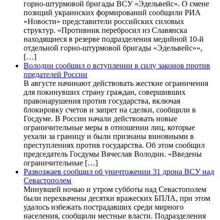
горно-штурмовой бригады ВСУ «Эдельвейс». О смене
позиций украинских формирований сообщили РИА
«Новости» представители российских силовых
структур. «Противник перебросил из Славянска
находящиеся в резерве подразделения медийной 10-й
отдельной горно-штурмовой бригады «Эдельвейс»»,
[…]
Володин сообщил о вступлении в силу законов против
предателей России
В августе начинают действовать жесткие ограничения
для покинувших страну граждан, совершивших
правонарушения против государства, включая
блокировку счетов и запрет на сделки, сообщили в
Госдуме. В России начали действовать новые
ограничительные меры в отношении лиц, которые
уехали за границу и были признаны виновными в
преступлениях против государства. Об этом сообщил
председатель Госдумы Вячеслав Володин. «Введены
ограничительные […]
Развозжаев сообщил об уничтожении 31 дрона ВСУ над
Севастополем
Минувшей ночью и утром субботы над Севастополем
были перехвачены десятки вражеских БПЛА, при этом
удалось избежать пострадавших среди мирного
населения, сообщили местные власти. Подразделения