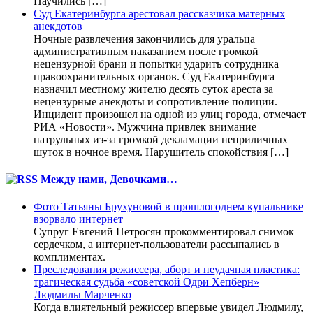
Научились […]
Суд Екатеринбурга арестовал рассказчика матерных
анекдотов
Ночные развлечения закончились для уральца
административным наказанием после громкой
нецензурной брани и попытки ударить сотрудника
правоохранительных органов. Суд Екатеринбурга
назначил местному жителю десять суток ареста за
нецензурные анекдоты и сопротивление полиции.
Инцидент произошел на одной из улиц города, отмечает
РИА «Новости». Мужчина привлек внимание
патрульных из-за громкой декламации неприличных
шуток в ночное время. Нарушитель спокойствия […]
Между нами, Девочками…
Фото Татьяны Брухуновой в прошлогоднем купальнике
взорвало интернет
Супруг Евгений Петросян прокомментировал снимок
сердечком, а интернет-пользователи рассыпались в
комплиментах.
Преследования режиссера, аборт и неудачная пластика:
трагическая судьба «советской Одри Хепберн»
Людмилы Марченко
Когда влиятельный режиссер впервые увидел Людмилу,