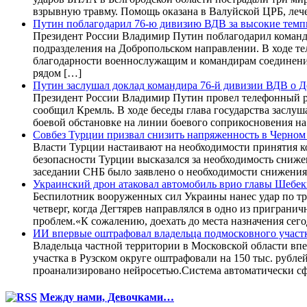
взрывную травму. Помощь оказана в Валуйской ЦРБ, леч
Путин поблагодарил 76-ю дивизию ВДВ за высокие темп
Президент России Владимир Путин поблагодарил команд
подразделения на Добропольском направлении. В ходе те
благодарности военнослужащим и командирам соединения
рядом […]
Путин заслушал доклад командира 76-й дивизии ВДВ о 
Президент России Владимир Путин провел телефонный р
сообщил Кремль. В ходе беседы глава государства засл
боевой обстановке на линии боевого соприкосновения на
Совбез Турции призвал снизить напряженность в Черном
Власти Турции настаивают на необходимости принятия ко
безопасности Турции высказался за необходимость сниж
заседании СНБ было заявлено о необходимости снижения
Украинский дрон атаковал автомобиль врио главы Шебек
Беспилотник вооруженных сил Украины нанес удар по тр
четверг, когда Дегтярев направлялся в одно из пригран
проблем.«К сожалению, доехать до места назначения сего
ИИ впервые оштрафовал владельца подмосковного участк
Владельца частной территории в Московской области впе
участка в Рузском округе оштрафовали на 150 тыс. рубл
проанализировано нейросетью.Система автоматически сф
Между нами, Девочками…