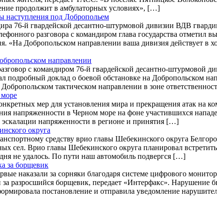
ение продолжит в амбулаторных условиях», […]
ы наступления под Добропольем
ира 76-й гвардейской десантно-штурмовой дивизии ВДВ гварди
лефонного разговора с командиром глава государства отметил в
. «На Добропольском направлении ваша дивизия действует в хо
Добропольском направлении
азговор с командиром 76-й гвардейской десантно-штурмовой 
ушал подробный доклад о боевой обстановке на Добропольском 
 Добропольском тактическом направлении в зоне ответственност
 море
нкретных мер для установления мира и прекращения атак на ко
ения напряженности в Черном море на фоне участившихся нападе
 эскалации напряженности в регионе и принятия […]
инского округа
анспортному средству врио главы Шебекинского округа Белгоро
ичных сел. Врио главы Шебекинского округа планировал встрети
дня не удалось. По пути наш автомобиль подвергся […]
а за борщевик
рвые наказали за сорняки благодаря системе цифрового монито
ей за разросшийся борщевик, передает «Интерфакс». Нарушение
ормировала постановление и отправила уведомление нарушителю 