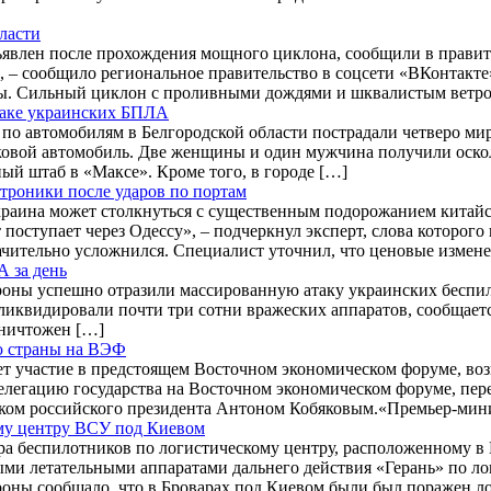
ласти
явлен после прохождения мощного циклона, сообщили в правит
 – сообщило региональное правительство в соцсети «ВКонтакте
ы. Сильный циклон с проливными дождями и шквалистым ветро
таке украинских БПЛА
 по автомобилям в Белгородской области пострадали четверо ми
ковой автомобиль. Две женщины и один мужчина получили оско
ый штаб в «Максе». Кроме того, в городе […]
троники после ударов по портам
раина может столкнуться с существенным подорожанием китайск
ступает через Одессу», – подчеркнул эксперт, слова которого 
ачительно усложнился. Специалист уточнил, что ценовые измене
 за день
оны успешно отразили массированную атаку украинских беспило
иквидировали почти три сотни вражеских аппаратов, сообщается
уничтожен […]
ю страны на ВЭФ
 участие в предстоящем Восточном экономическом форуме, воз
легацию государства на Восточном экономическом форуме, пер
ником российского президента Антоном Кобяковым.«Премьер-ми
му центру ВСУ под Киевом
ра беспилотников по логистическому центру, расположенному в
ми летательными аппаратами дальнего действия «Герань» по лог
оны сообщало, что в Броварах под Киевом были был поражен л