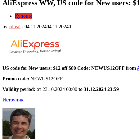
AliExpress WW, US code for New users:
Купоны
by
cdreal
-
04.11.2024
04.11.2024
0
US code for New users: $12 off $80 Code: NEWUS12OFF from
Promo code:
NEWUS12OFF
Validity period:
от 23.10.2024 00:00
to 31.12.2024 23:59
Источник