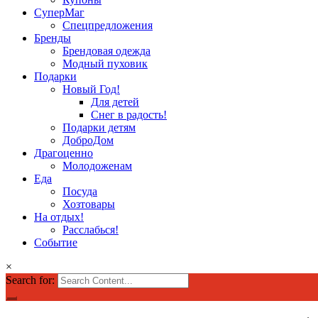
СуперМаг
Спецпредложения
Бренды
Брендовая одежда
Модный пуховик
Подарки
Новый Год!
Для детей
Снег в радость!
Подарки детям
ДоброДом
Драгоценно
Молодоженам
Еда
Посуда
Хозтовары
На отдых!
Расслабься!
Событие
×
Search for: