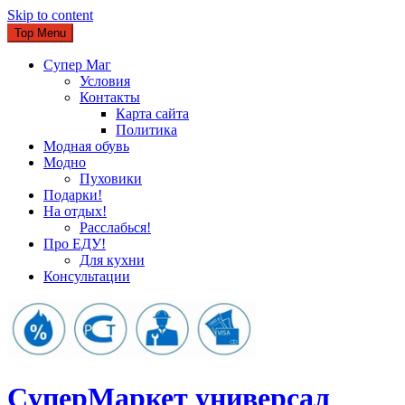
Skip to content
Top Menu
Супер Маг
Условия
Контакты
Карта сайта
Политика
Модная обувь
Модно
Пуховики
Подарки!
На отдых!
Расслабься!
Про ЕДУ!
Для кухни
Консультации
CуперМаркет универсал