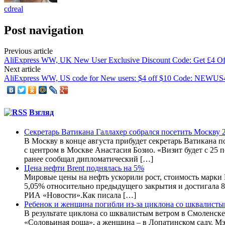
cdreal
Post navigation
Previous article
AliExpress WW, UK New User Exclusive Discount Code: Get £4
Next article
AliExpress WW, US code for New users: $4 off $10 Code: NEWU
Взгляд
Секретарь Ватикана Галлахер собрался посетить Москву 2
В Москву в конце августа прибудет секретарь Ватикана
с центром в Москве Анастасия Бозио. «Визит будет с 25 п
ранее сообщал дипломатический […]
Цена нефти Brent поднялась на 5%
Мировые цены на нефть ускорили рост, стоимость марки B
5,05% относительно предыдущего закрытия и достигала 83
РИА «Новости».Как писала […]
Ребенок и женщина погибли из-за циклона со шквалисты
В результате циклона со шквалистым ветром в Смоленске
«Соловьиная роща», а женщина – в Лопатинском саду. Мэ