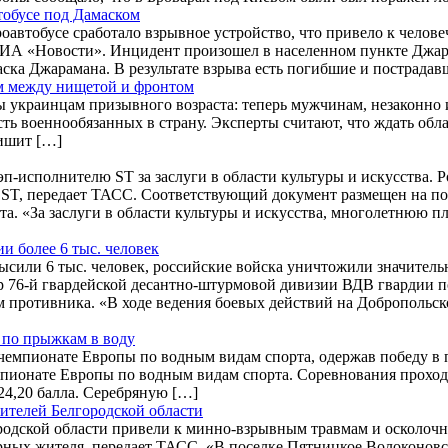
тобусе под Дамаском
оавтобусе сработало взрывное устройство, что привело к чело
ет РИА «Новости». Инцидент произошел в населенном пункте Дж
аска Джарамана. В результате взрыва есть погибшие и пострадав
ом между нищетой и фронтом
 украинцам призывного возраста: теперь мужчинам, незаконно и
сть военнообязанных в страну. Эксперты считают, что ждать обла
ишит […]
-исполнителю ST за заслуги в области культуры и искусства. Р
ST, передает ТАСС. Соответствующий документ размещен на по
. «За заслуги в области культуры и искусства, многолетнюю п
 более 6 тыс. человек
сили 6 тыс. человек, российские войска уничтожили значитель
 76-й гвардейской десантно-штурмовой дивизии ВДВ гвардии п
м противника. «В ходе ведения боевых действий на Добропольс
 по прыжкам в воду
 чемпионате Европы по водным видам спорта, одержав победу в
емпионате Европы по водным видам спорта. Соревнования прох
24,20 балла. Серебряную […]
телей Белгородской области
родской области привели к минно-взрывным травмам и осколоч
рных жителя, передает ТАСС. «В поселке Пятницкое Волоконовс