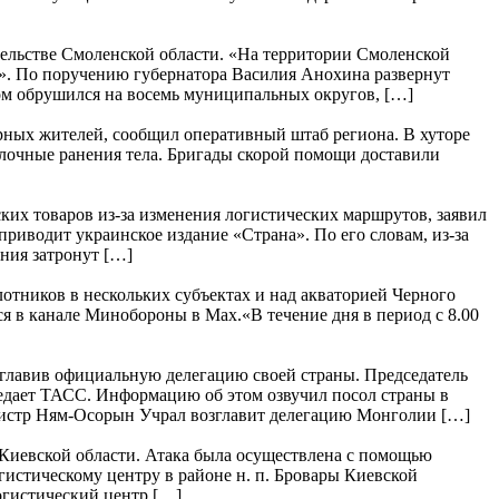
ельстве Смоленской области. «На территории Смоленской
». По поручению губернатора Василия Анохина развернут
м обрушился на восемь муниципальных округов, […]
рных жителей, сообщил оперативный штаб региона. В хуторе
лочные ранения тела. Бригады скорой помощи доставили
их товаров из-за изменения логистических маршрутов, заявил
приводит украинское издание «Страна». По его словам, из-за
ния затронут […]
тников в нескольких субъектах и над акваторией Черного
 в канале Минобороны в Max.«В течение дня в период с 8.00
главив официальную делегацию своей страны. Председатель
едает ТАСС. Информацию об этом озвучил посол страны в
нистр Ням-Осорын Учрал возглавит делегацию Монголии […]
 Киевской области. Атака была осуществлена с помощью
истическому центру в районе н. п. Бровары Киевской
огистический центр […]