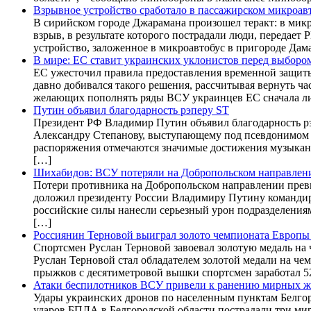
Взрывное устройство сработало в пассажирском микроав
В сирийском городе Джарамана произошел теракт: в микр
взрыв, в результате которого пострадали люди, переда
устройство, заложенное в микроавтобус в пригороде Дам
В мире: ЕС ставит украинских уклонистов перед выбор
ЕС ужесточил правила предоставления временной защиты
давно добивался такого решения, рассчитывая вернуть ча
желающих пополнять ряды ВСУ украинцев ЕС сначала л
Путин объявил благодарность рэперу ST
Президент РФ Владимир Путин объявил благодарность рэп
Александру Степанову, выступающему под псевдонимом 
распоряжения отмечаются значимые достижения музыканта
[…]
Шихабидов: ВСУ потеряли на Добропольском направлении
Потери противника на Добропольском направлении превы
доложил президенту России Владимиру Путину командир
российские силы нанесли серьезный урон подразделения
[…]
Россиянин Терновой выиграл золото чемпионата Европы
Спортсмен Руслан Терновой завоевал золотую медаль на
Руслан Терновой стал обладателем золотой медали на ч
прыжков с десятиметровой вышки спортсмен заработал 5
Атаки беспилотников ВСУ привели к ранению мирных жи
Удары украинских дронов по населенным пунктам Белго
ударов БПЛА в Белгородской области пострадали три ми