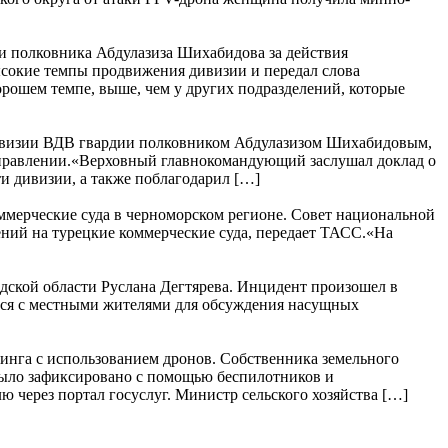
и полковника Абдулазиза Шихабидова за действия
ысокие темпы продвижения дивизии и передал слова
рошем темпе, выше, чем у других подразделений, которые
дивизии ВДВ гвардии полковником Абдулазизом Шихабидовым,
направлении.«Верховный главнокомандующий заслушал доклад о
и дивизии, а также поблагодарил […]
ммерческие суда в черноморском регионе. Совет национальной
ний на турецкие коммерческие суда, передает ТАСС.«На
дской области Руслана Дегтярева. Инцидент произошел в
ться с местными жителями для обсуждения насущных
ринга с использованием дронов. Собственника земельного
 было зафиксировано с помощью беспилотников и
через портал госуслуг. Министр сельского хозяйства […]