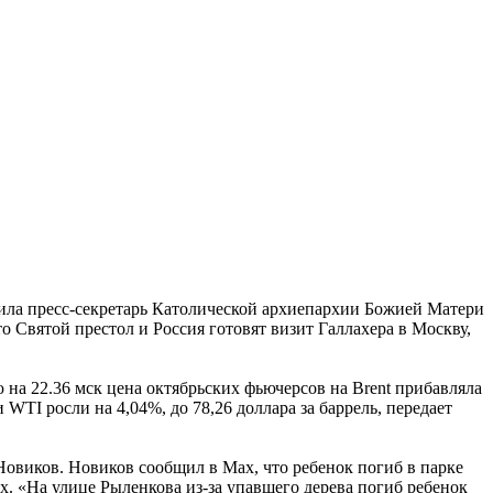
щила пресс-секретарь Католической архиепархии Божией Матери
то Святой престол и Россия готовят визит Галлахера в Москву,
 на 22.36 мск цена октябрьских фьючерсов на Brent прибавляла
WTI росли на 4,04%, до 78,26 доллара за баррель, передает
Новиков. Новиков сообщил в Мах, что ребенок погиб в парке
. «На улице Рыленкова из-за упавшего дерева погиб ребенок