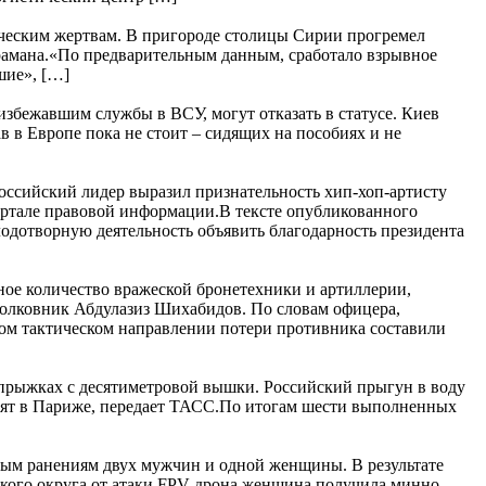
веческим жертвам. В пригороде столицы Сирии прогремел
арамана.«По предварительным данным, сработало взрывное
шие», […]
збежавшим службы в ВСУ, могут отказать в статусе. Киев
в в Европе пока не стоит – сидящих на пособиях и не
оссийский лидер выразил признательность хип-хоп-артисту
ртале правовой информации.В тексте опубликованного
лодотворную деятельность объявить благодарность президента
ное количество вражеской бронетехники и артиллерии,
олковник Абдулазиз Шихабидов. По словам офицера,
ком тактическом направлении потери противника составили
 прыжках с десятиметровой вышки. Российский прыгун в воду
одят в Париже, передает ТАСС.По итогам шести выполненных
ным ранениям двух мужчин и одной женщины. В результате
кого округа от атаки FPV-дрона женщина получила минно-