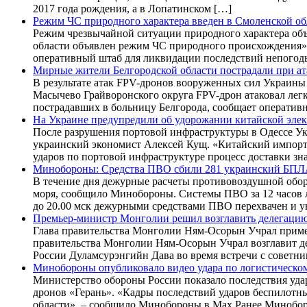
2017 года рождения, а в Лопатинском […]
Режим ЧС природного характера введен в Смоленской об
Режим чрезвычайной ситуации природного характера объ
области объявлен режим ЧС природного происхождения»,
оперативный штаб для ликвидации последствий непогод
Мирные жители Белгородской области пострадали при а
В результате атак FPV-дронов вооруженных сил Украины
Масычево Грайворонского округа FPV-дрон атаковал лег
пострадавших в больницу Белгорода, сообщает оперативн
На Украине предупредили об удорожании китайской элек
После разрушения портовой инфраструктуры в Одессе Ук
украинский экономист Алексей Кущ. «Китайский импорт по
ударов по портовой инфраструктуре процесс доставки зн
Минобороны: Средства ПВО сбили 281 украинский БПЛА
В течение дня дежурные расчеты противовоздушной обор
моря, сообщило Минобороны. Системы ПВО за 12 часов л
до 20.00 мск дежурными средствами ПВО перехвачен и 
Премьер-министр Монголии решил возглавить делегаци
Глава правительства Монголии Ням-Осорын Учрал примет
правительства Монголии Ням-Осорын Учрал возглавит де
России Дуламсурэнгийн Дава во время встречи с совет
Минобороны опубликовало видео удара по логистическо
Министерство обороны России показало последствия уда
дронов «Герань». «Кадры последствий ударов беспилотны
области», – сообщило Минобороны в Max.Ранее Минобор