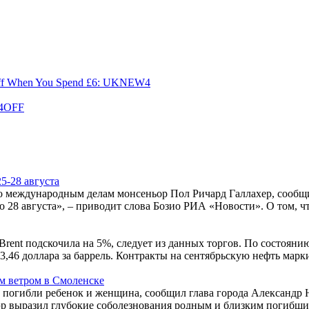
 Off When You Spend £6: UKNEW4
S4OFF
5-28 августа
 по международным делам монсеньор Пол Ричард Галлахер, сооб
о 28 августа», – приводит слова Бозио РИА «Новости». О том, ч
rent подскочила на 5%, следует из данных торгов. По состоянию
,46 доллара за баррель. Контракты на сентябрьскую нефть марки 
м ветром в Смоленске
 погибли ребенок и женщина, сообщил глава города Александр 
р выразил глубокие соболезнования родным и близким погибших