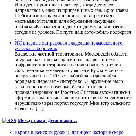
Инцидент произошел в четверг, когда Дегтярев
направлялся в одно из приграничных сел. Врио главы
Шебекинского округа планировал встретиться с
местными жителями для обсуждения насущных
проблем.«К сожалению, доехать до места назначения
сегодня не удалось. По пути наш автомобиль подвергся
[…]
ИИ впервые оштрафовал владельца подмосковного
участка за борщевик
Владельца частной территории в Московской области
впервые наказали за сорняки благодаря системе
цифрового мониторинга с использованием дронов.
Собственника земельного участка в Рузском округе
оштрафовали на 150 тыс. рублей за разросшийся
борщевик, передает «Интерфакс». Нарушение было
зафиксировано с помощью беспилотников и
проанализировано нейросетью.Система автоматически
сформировала постановление и отправила уведомление
нарушителю через портал госуслуг. Министр сельского
хозяйства […]
Между нами, Девочками…
Европа в женских руках: 5 принцесс, которые скоро