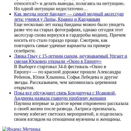
относится?» и делать выводы, полагаясь на интуицию.
Но одной интуиции недостаточно…
Как звезды носят бандану — самый модный аксессуар
лета: учимся у Липы, Кравиц и Кардашьян
Еще несколько лет назад банданы можно было увидеть
разве что на старых фотографиях, однако сегодня этот
аксессуар снова вернулся в гардеробы модниц. Причем
носить его стало гораздо проще. Смотрим, как
повторить самые удачные варианты на примере
селебрити.
Лянка Грыу с 15-летним сыном, неузнаваемый Ургант и
смелая Юсковец открыли «Окно в Европу»
В Выборге стартовал 34-й фестиваль «Окно в
Европу» — по красной дорожке прошли Александра
Ребенок, Юлия Хлынина, Софья Лебедева и другие
звезды. Рассказываем, чем запомнилась церемония
открытия.
Пока все обсуждают связь Бондарчука с Исаковой,
Андреева назвала главную проблему женщин
Паулина впервые за долгое время откровенно рассказала
о своей жизни после развода. Актриса призналась,
почему избегает светских мероприятий, и поделилась
своим взглядом на отношения мужчины и женщины.