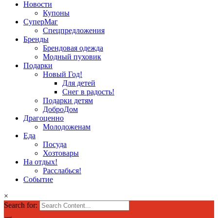
Новости
Купоны
СуперМаг
Спецпредложения
Бренды
Брендовая одежда
Модный пуховик
Подарки
Новый Год!
Для детей
Снег в радость!
Подарки детям
ДоброДом
Драгоценно
Молодоженам
Еда
Посуда
Хозтовары
На отдых!
Расслабься!
Событие
×
Search for: