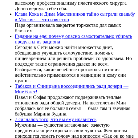
высокому профессионализму пластического хирурга
Дениз вернула себе себя.
Клава Кока и Дима Масленников тайно сыграли свадьбу
в Москве — что известно
Пара организовала закрытое торжество для самых
близких.
Гадание на еде: почему опасно самостоятельно убирать
продукты из рациона
Сегодня в Сети можно найти множество диет,
обещающих улучшить самочувствие, помочь с
пищеварением или решить проблемы со здоровьем. Но
подходят такие ограничения далеко не всем.
Разбираемся, какие лечебные протоколы питания
действительно применяются в медицине и кому они
нужны.
Табаков и Синицына воссоединились ради дочери —
Мие 6 лет!
Павел и Софья продолжают поддерживать теплые
отношения ради общей дочери. На шестилетии Мии
собралась вся ее большая семья — была там и звездная
бабушка Марина Зудина.
7 сигналов того, что вы ему нравитесь
Мужчины — существа загадочные, зачастую
предпочитающие скрывать свои чувства. Женщинам
приходится ломать голову над вопросом «Как он ко мне