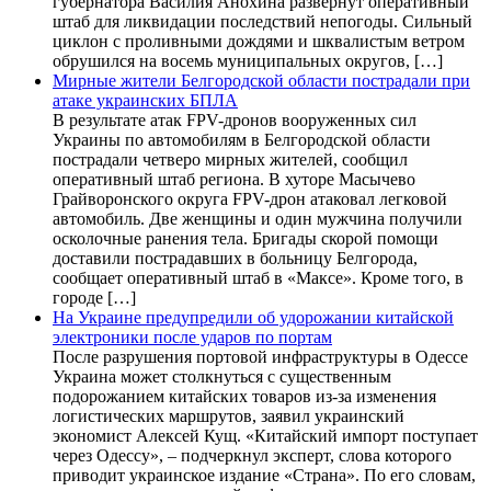
губернатора Василия Анохина развернут оперативный
штаб для ликвидации последствий непогоды. Сильный
циклон с проливными дождями и шквалистым ветром
обрушился на восемь муниципальных округов, […]
Мирные жители Белгородской области пострадали при
атаке украинских БПЛА
В результате атак FPV-дронов вооруженных сил
Украины по автомобилям в Белгородской области
пострадали четверо мирных жителей, сообщил
оперативный штаб региона. В хуторе Масычево
Грайворонского округа FPV-дрон атаковал легковой
автомобиль. Две женщины и один мужчина получили
осколочные ранения тела. Бригады скорой помощи
доставили пострадавших в больницу Белгорода,
сообщает оперативный штаб в «Максе». Кроме того, в
городе […]
На Украине предупредили об удорожании китайской
электроники после ударов по портам
После разрушения портовой инфраструктуры в Одессе
Украина может столкнуться с существенным
подорожанием китайских товаров из-за изменения
логистических маршрутов, заявил украинский
экономист Алексей Кущ. «Китайский импорт поступает
через Одессу», – подчеркнул эксперт, слова которого
приводит украинское издание «Страна». По его словам,