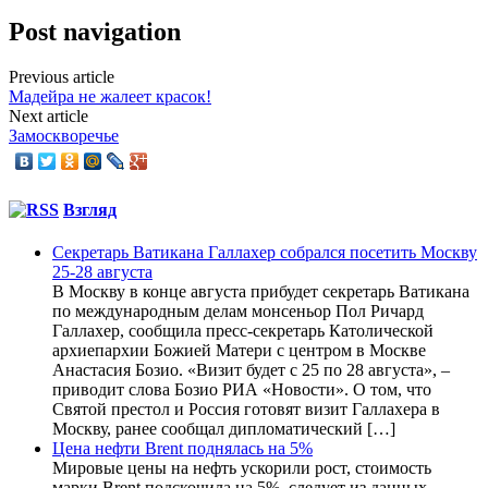
Post navigation
Previous article
Мадейра не жалеет красок!
Next article
Замоскворечье
Взгляд
Секретарь Ватикана Галлахер собрался посетить Москву
25-28 августа
В Москву в конце августа прибудет секретарь Ватикана
по международным делам монсеньор Пол Ричард
Галлахер, сообщила пресс-секретарь Католической
архиепархии Божией Матери с центром в Москве
Анастасия Бозио. «Визит будет с 25 по 28 августа», –
приводит слова Бозио РИА «Новости». О том, что
Святой престол и Россия готовят визит Галлахера в
Москву, ранее сообщал дипломатический […]
Цена нефти Brent поднялась на 5%
Мировые цены на нефть ускорили рост, стоимость
марки Brent подскочила на 5%, следует из данных