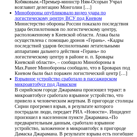
Кобяковым.«Премьер-министр Ням-Осорын Учрал
возглавит делегацию Монголии […]
Минобороны опубликовало видео удара по
логистическому центру ВСУ под Киевом
Министерство обороны России показало последствия
удара беспилотников по логистическому центру,
расположенному в Киевской области. Атака была
осуществлена с помощью дронов «Герань». «Кадры
последствий ударов беспилотными летательными
аппаратами дальнего действия «Герань» по
логистическому центру в районе н. п. Бровары
Киевской области», – сообщило Минобороны в
Max.Ранее Минобороны сообщало, что в Броварах под
Киевом были был поражен логистический центр […]
Взрывное устройство сработало в пассажирском
микроавтобусе под Дамаском
В сирийском городе Джарамана произошел теракт: в
микроавтобусе сработало взрывное устройство, что
привело к человеческим жертвам. В пригороде столицы
Сирии прогремел взрыв, в результате которого
пострадали люди, передает РИА «Новости». Инцидент
произошел в населенном пункте Джарамана.«По
предварительным данным, сработало взрывное
устройство, заложенное в микроавтобус в пригороде
Дамаска Джарамана. В результате взрыва есть погибшие