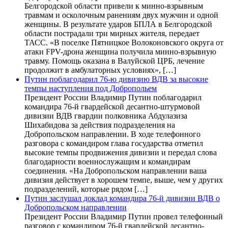
Белгородской области привели к минно-взрывным
травмам и осколочным ранениям двух мужчин и одной
женщины. В результате ударов БПЛА в Белгородской
области пострадали три мирных жителя, передает
ТАСС. «В поселке Пятницкое Волоконовского округа от
атаки FPV-дрона женщина получила минно-взрывную
травму. Помощь оказана в Валуйской ЦРБ, лечение
продолжит в амбулаторных условиях», […]
Путин поблагодарил 76-ю дивизию ВДВ за высокие
темпы наступления под Добропольем
Президент России Владимир Путин поблагодарил
командира 76-й гвардейской десантно-штурмовой
дивизии ВДВ гвардии полковника Абдулазиза
Шихабидова за действия подразделения на
Добропольском направлении. В ходе телефонного
разговора с командиром глава государства отметил
высокие темпы продвижения дивизии и передал слова
благодарности военнослужащим и командирам
соединения. «На Добропольском направлении ваша
дивизия действует в хорошем темпе, выше, чем у других
подразделений, которые рядом […]
Путин заслушал доклад командира 76-й дивизии ВДВ о
Добропольском направлении
Президент России Владимир Путин провел телефонный
разговор с командиром 76-й гвардейской десантно-