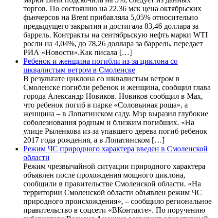
торгов. По состоянию на 22.36 мск цена октябрьских
фьючерсов на Brent прибавляла 5,05% относительно
предыдущего закрытия и достигала 83,46 доллара за
баррель. Контракты на сентябрьскую нефть марки WTI
росли на 4,04%, до 78,26 доллара за баррель, передает
РИА «Новости».Как писала […]
Ребенок и женщина погибли из-за циклона со
шквалистым ветром в Смоленске
В результате циклона со шквалистым ветром в
Смоленске погибли ребенок и женщина, сообщил глава
города Александр Новиков. Новиков сообщил в Мах,
что ребенок погиб в парке «Соловьиная роща», а
женщина – в Лопатинском саду. Мэр выразил глубокие
соболезнования родным и близким погибших. «На
улице Рыленкова из-за упавшего дерева погиб ребенок
2017 года рождения, а в Лопатинском […]
Режим ЧС природного характера введен в Смоленской
области
Режим чрезвычайной ситуации природного характера
объявлен после прохождения мощного циклона,
сообщили в правительстве Смоленской области. «На
территории Смоленской области объявлен режим ЧС
природного происхождения», – сообщило региональное
правительство в соцсети «ВКонтакте». По поручению