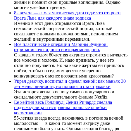
жизни и помнит свои прошлые воплощения. Однако
многие уже бьют тревогу.
8 августа — самая магическая дата года: что откроют
Врата Льва для каждого знака зодиака
Именно в этот день открываются Врата Льва —
символический энергетический портал, который
связывают с новыми возможностями, исполнением
желаний и внутренними переменами.
Все пластические операции Марины Зудиной:
отрицание очевидного и вторая молодость
С каждым годом 60-летняя актриса стремится выглядеть
все моложе и моложе. И, надо признать, у нее это
отлично получается. Но на какие жертвы ей пришлось
пойти, чтобы на седьмом десятке уверенно
конкурировать с менее возрастными красотками?
Украл девочку, воспитал и сделал женой: как маньяк 30
лет менял личности, но попался из-за страховки
Эта история легла в основу самого популярного и
скандального документального фильма Netflix.
Ее хейтил весь Голливуд: Дениз Ричардс сделала
подтяжку лица и исправила прошлые ошибки
косметологии
55-летняя звезда всегда находилась в погоне за вечной
молодостью — в какой-то момент актрису даже
невозможно было узнать. Однако сегодня благодаря