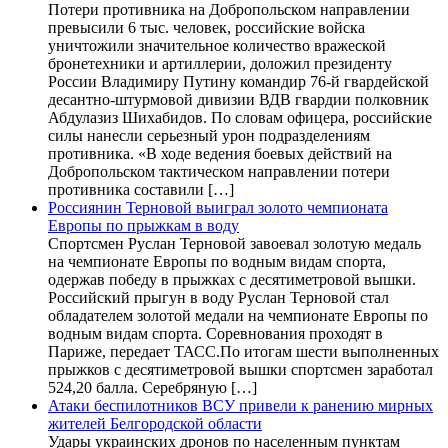
Потери противника на Добропольском направлении
превысили 6 тыс. человек, российские войска
уничтожили значительное количество вражеской
бронетехники и артиллерии, доложил президенту
России Владимиру Путину командир 76-й гвардейской
десантно-штурмовой дивизии ВДВ гвардии полковник
Абдулазиз Шихабидов. По словам офицера, российские
силы нанесли серьезный урон подразделениям
противника. «В ходе ведения боевых действий на
Добропольском тактическом направлении потери
противника составили […]
Россиянин Терновой выиграл золото чемпионата
Европы по прыжкам в воду
Спортсмен Руслан Терновой завоевал золотую медаль
на чемпионате Европы по водным видам спорта,
одержав победу в прыжках с десятиметровой вышки.
Российский прыгун в воду Руслан Терновой стал
обладателем золотой медали на чемпионате Европы по
водным видам спорта. Соревнования проходят в
Париже, передает ТАСС.По итогам шести выполненных
прыжков с десятиметровой вышки спортсмен заработал
524,20 балла. Серебряную […]
Атаки беспилотников ВСУ привели к ранению мирных
жителей Белгородской области
Удары украинских дронов по населенным пунктам