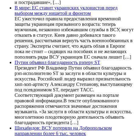
и пострадавшие», […]
В мире: ЕС ставит украинских уклонистов перед
выбором между нищетой и фронтом
ЕС ужесточил правила предоставления временной
защиты украинцам призывного возраста: теперь
мужчинам, незаконно избежавшим службы в ВСУ, могут
отказать в статусе. Киев давно добивался такого
решения, рассчитывая вернуть часть военнообязанных в
страну. Эксперты считают, что ждать облав в Европе
пока не стоит – сидящих на пособиях и не желающих
пополнять ряды ВСУ украинцев ЕС сначала лишит […]
Путин объявил благодарность рэперу ST
Президент РФ Владимир Путин объявил благодарность
рэп-исполнителю ST за заслуги в области культуры и
искусства. Российский лидер выразил признательность
хип-хоп-артисту Александру Степанову, выступающему
под псевдонимом ST, передает ТАСС.
Соответствующий документ размещен на портале
правовой информации.В тексте опубликованного
распоряжения отмечаются значимые достижения
музыканта. «За заслуги в области культуры и искусства,
многолетнюю плодотворную деятельность объявить
благодарность президента […]
Шихабидов: ВСУ потеряли на Добропольском
направлении более 6 тыс. человек