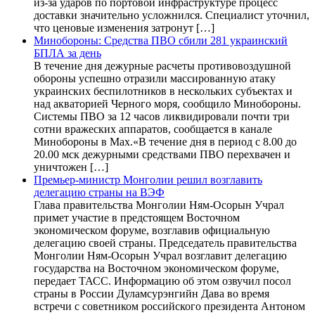
из-за ударов по портовой инфраструктуре процесс
доставки значительно усложнился. Специалист уточнил,
что ценовые изменения затронут […]
Минобороны: Средства ПВО сбили 281 украинский
БПЛА за день
В течение дня дежурные расчеты противовоздушной
обороны успешно отразили массированную атаку
украинских беспилотников в нескольких субъектах и
над акваторией Черного моря, сообщило Минобороны.
Системы ПВО за 12 часов ликвидировали почти три
сотни вражеских аппаратов, сообщается в канале
Минобороны в Max.«В течение дня в период с 8.00 до
20.00 мск дежурными средствами ПВО перехвачен и
уничтожен […]
Премьер-министр Монголии решил возглавить
делегацию страны на ВЭФ
Глава правительства Монголии Ням-Осорын Учрал
примет участие в предстоящем Восточном
экономическом форуме, возглавив официальную
делегацию своей страны. Председатель правительства
Монголии Ням-Осорын Учрал возглавит делегацию
государства на Восточном экономическом форуме,
передает ТАСС. Информацию об этом озвучил посол
страны в России Дуламсурэнгийн Дава во время
встречи с советником российского президента Антоном