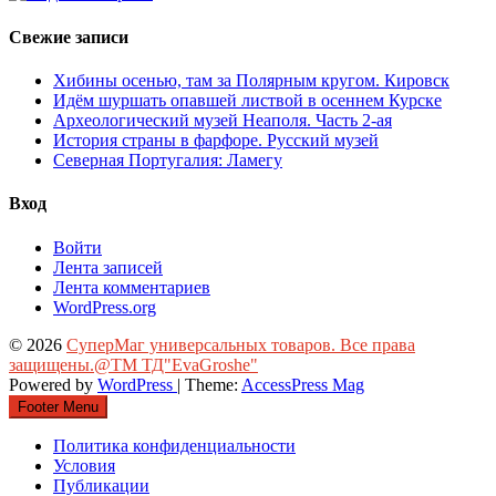
Свежие записи
Хибины осенью, там за Полярным кругом. Кировск
Идём шуршать опавшей листвой в осеннем Курске
Археологический музей Неаполя. Часть 2-ая
История страны в фарфоре. Русский музей
Северная Португалия: Ламегу
Вход
Войти
Лента записей
Лента комментариев
WordPress.org
© 2026
СуперМаг универсальных товаров. Все права
защищены.@ТМ ТД"EvaGroshe"
Powered by
WordPress
| Theme:
AccessPress Mag
Footer Menu
Политика конфиденциальности
Условия
Публикации