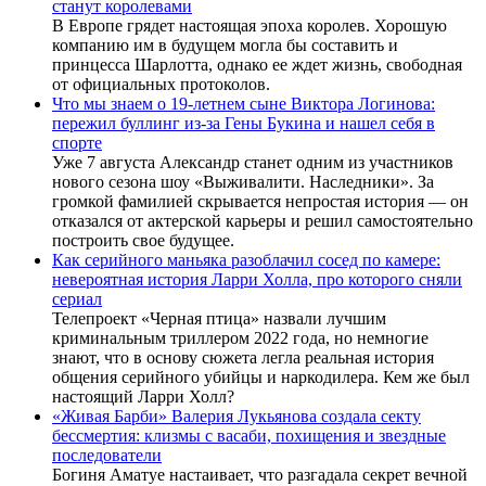
станут королевами
В Европе грядет настоящая эпоха королев. Хорошую
компанию им в будущем могла бы составить и
принцесса Шарлотта, однако ее ждет жизнь, свободная
от официальных протоколов.
Что мы знаем о 19-летнем сыне Виктора Логинова:
пережил буллинг из-за Гены Букина и нашел себя в
спорте
Уже 7 августа Александр станет одним из участников
нового сезона шоу «Выживалити. Наследники». За
громкой фамилией скрывается непростая история — он
отказался от актерской карьеры и решил самостоятельно
построить свое будущее.
Как серийного маньяка разоблачил сосед по камере:
невероятная история Ларри Холла, про которого сняли
сериал
Телепроект «Черная птица» назвали лучшим
криминальным триллером 2022 года, но немногие
знают, что в основу сюжета легла реальная история
общения серийного убийцы и наркодилера. Кем же был
настоящий Ларри Холл?
«Живая Барби» Валерия Лукьянова создала секту
бессмертия: клизмы с васаби, похищения и звездные
последователи
Богиня Аматуе настаивает, что разгадала секрет вечной