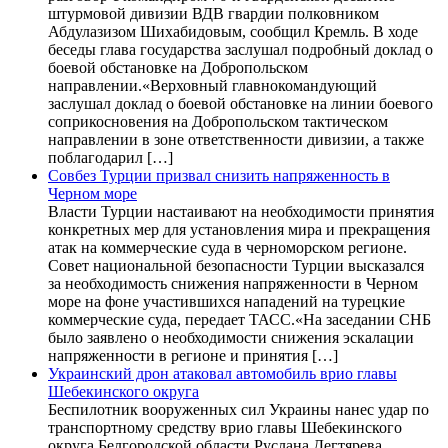
штурмовой дивизии ВДВ гвардии полковником
Абдулазизом Шихабидовым, сообщил Кремль. В ходе
беседы глава государства заслушал подробный доклад о
боевой обстановке на Добропольском
направлении.«Верховный главнокомандующий
заслушал доклад о боевой обстановке на линии боевого
соприкосновения на Добропольском тактическом
направлении в зоне ответственности дивизии, а также
поблагодарил […]
Совбез Турции призвал снизить напряженность в
Черном море
Власти Турции настаивают на необходимости принятия
конкретных мер для установления мира и прекращения
атак на коммерческие суда в черноморском регионе.
Совет национальной безопасности Турции высказался
за необходимость снижения напряженности в Черном
море на фоне участившихся нападений на турецкие
коммерческие суда, передает ТАСС.«На заседании СНБ
было заявлено о необходимости снижения эскалации
напряженности в регионе и принятия […]
Украинский дрон атаковал автомобиль врио главы
Шебекинского округа
Беспилотник вооруженных сил Украины нанес удар по
транспортному средству врио главы Шебекинского
округа Белгородской области Руслана Дегтярева.