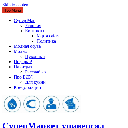
Skip to content
Top Menu
Супер Маг
Условия
Контакты
Карта сайта
Политика
Модная обувь
Модно
Пуховики
Подарки!
На отдых!
Расслабься!
Про ЕДУ!
Для кухни
Консультации
CуперМаркет универсал