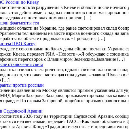
ВС России по Киеву
ветственность за разрушения в Киеве и области после ночного 
вольство действиями западных союзников после массированного
но задержки в поставках помощи привели […]
ашли фрагменты тел
ницкой области на Украине, где ранее сдетонировал склад боепр
агменты тел найдены на месте взрыва военного склада на зап
 работы на объекте продолжаются. «Проводятся […]
систем ПВО Киеву
суждает с союзниками по блоку дальнейшие поставки Украине с
ержки Киева, передает РИА «Новости».«Я обсуждаю с союзника
лефонных переговоров с Владимиром Зеленским.Заявление […]
осле отключения света
ода отключилось электричество, однако зрители включили фонар
д показал, что такое настоящая сила духа», – заявил Шуваев в с
о […]
еракты против россиян
илении давления на Москву являются прямым указанием для укр
ь МИД Мария Захарова. Захарова прокомментировала высказыван
я правда».По словам Захаровой, подобные призывы равносильн
в Саудовской Аравии
тоится в 2026 году на территории Саудовской Аравии, сообщи
 остаются неизвестными, передает ТАСС.«Как было объявлено в
довская Аравия. Фонд «Традиции искусства» и представители о