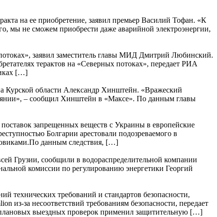
акта на ее приобретение, заявил премьер Василий Тофан. «К
всего, мы не сможем приобрести даже аварийной электроэнергии,
 потоках», заявил заместитель главы МИД Дмитрий Любинский.
бретателях терактов на «Северных потоках», передает РИА
иках […]
лава Курской области Александр Хинштейн. «Вражеский
стоянии», – сообщил Хинштейн в «Максе». По данным главы
 поставок запрещенных веществ с Украины в европейские
реступностью Болгарии арестовали подозреваемого в
ловиками.По данным следствия, […]
 всей Грузии, сообщили в водораспределительной компании
ональной комиссии по регулированию энергетики Георгий
ний технических требований и стандартов безопасности,
on из-за несоответствий требованиям безопасности, передает
еплановых выездных проверок применил защитительную […]