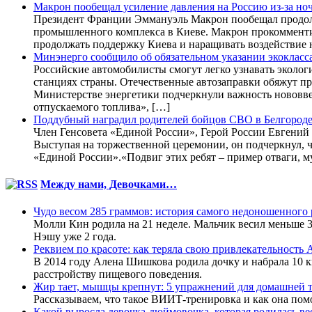
Макрон пообещал усиление давления на Россию из-за но
Президент Франции Эммануэль Макрон пообещал продолж
промышленного комплекса в Киеве. Макрон прокомменти
продолжать поддержку Киева и наращивать воздействие
Минэнерго сообщило об обязательном указании экокласса
Российские автомобилисты смогут легко узнавать эколо
станциях страны. Отечественные автозаправки обяжут пр
Министерстве энергетики подчеркнули важность нововвед
отпускаемого топлива», […]
Поддубный наградил родителей бойцов СВО в Белгород
Член Генсовета «Единой России», Герой России Евгений 
Выступая на торжественной церемонии, он подчеркнул, ч
«Единой России».«Подвиг этих ребят – пример отваги, м
Между нами, Девочками…
Чудо весом 285 граммов: история самого недоношенного
Молли Кин родила на 21 неделе. Мальчик весил меньше 3
Нэшу уже 2 года.
Реквием по красоте: как теряла свою привлекательност
В 2014 году Алена Шишкова родила дочку и набрала 10 кг.
расстройству пищевого поведения.
Жир тает, мышцы крепнут: 5 упражнений для домашней т
Рассказываем, что такое ВИИТ-тренировка и как она помо
Какой выросла девочка-дюймовочка, которая родилась ве