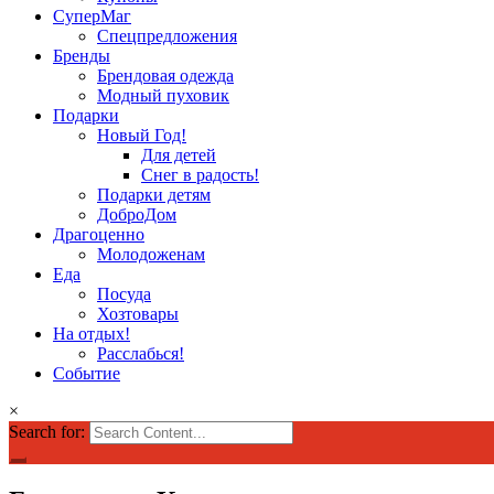
СуперМаг
Спецпредложения
Бренды
Брендовая одежда
Модный пуховик
Подарки
Новый Год!
Для детей
Снег в радость!
Подарки детям
ДоброДом
Драгоценно
Молодоженам
Еда
Посуда
Хозтовары
На отдых!
Расслабься!
Событие
×
Search for: