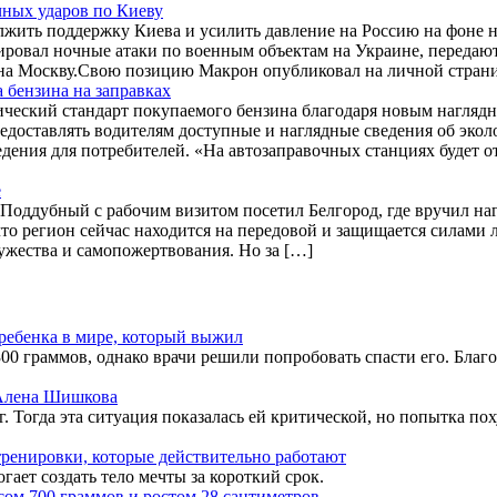
чных ударов по Киеву
ить поддержку Киева и усилить давление на Россию на фоне н
ровал ночные атаки по военным объектам на Украине, передаю
 на Москву.Свою позицию Макрон опубликовал на личной страни
 бензина на заправках
гический стандарт покупаемого бензина благодаря новым нагля
едоставлять водителям доступные и наглядные сведения об экол
ения для потребителей. «На автозаправочных станциях будет о
е
Поддубный с рабочим визитом посетил Белгород, где вручил на
то регион сейчас находится на передовой и защищается силами
ужества и самопожертвования. Но за […]
 ребенка в мире, который выжил
00 граммов, однако врачи решили попробовать спасти его. Благо
ь Алена Шишкова
 Тогда эта ситуация показалась ей критической, но попытка пох
ренировки, которые действительно работают
гает создать тело мечты за короткий срок.
сом 700 граммов и ростом 28 сантиметров