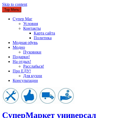
Skip to content
Top Menu
Супер Маг
Условия
Контакты
Карта сайта
Политика
Модная обувь
Модно
Пуховики
Подарки!
На отдых!
Расслабься!
Про ЕДУ!
Для кухни
Консультации
CуперМаркет универсал