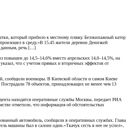
атки, который прибило к местному пляжу. Безэкипажный катер
произошел в среду.«В 15.45 жители деревни Денизкей
 данным, речь […]
з повышен до 14,5–14,6% вместо апрельских 14,0–14,5%, на
р указал, что с учетом прямых и вторичных эффектов от
ий, сообщили военкоры. В Киевской области и самом Киеве
 Пострадали 78 объектов, принадлежащих не менее чем 13
дента находятся оперативные службы Москвы, передает РИА
мстве отметили, что информация об обстоятельствах
ированный автомобиль, сообщили в оперативных службах. Глава
ль машины был в салоне один.«Ткачук сесть в нее не успел»,