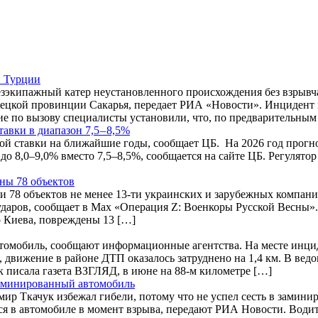
в Турции
зэкипажный катер неустановленного происхождения без взрывч
рецкой провинции Сакарья, передает РИА «Новости». Инцидент 
е по вызову специалисты установили, что, по предварительным
авки в диапазон 7,5 – 8,5%
ой ставки на ближайшие годы, сообщает ЦБ. На 2026 год прогно
– до 8,0–9,0% вместо 7,5–8,5%, сообщается на сайте ЦБ. Регулято
ны 78 объектов
али 78 объектов не менее 13-ти украинских и зарубежных компан
даров, сообщает в Max «Операция Z: Военкоры Русской Весны».
 Киева, повреждены 13 […]
втомобиль, сообщают информационные агентства. На месте инци
движение в районе ДТП оказалось затруднено на 1,4 км. В ведо
 писала газета ВЗГЛЯД, в июне на 88-м километре […]
 заминированный автомобиль
мир Ткачук избежал гибели, потому что не успел сесть в замин
 в автомобиле в момент взрыва, передают РИА Новости. Водите