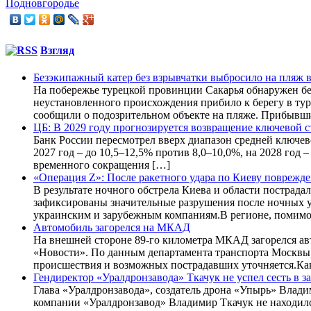
Подновгородье
Взгляд
Безэкипажный катер без взрывчатки выбросило на пляж 
На побережье турецкой провинции Сакарья обнаружен бе
неустановленного происхождения прибило к берегу в ту
сообщили о подозрительном объекте на пляже. Прибывши
ЦБ: В 2029 году прогнозируется возвращение ключевой ст
Банк России пересмотрел вверх диапазон средней ключев
2027 год – до 10,5–12,5% против 8,0–10,0%, на 2028 год 
временного сокращения […]
«Операция Z»: После ракетного удара по Киеву поврежде
В результате ночного обстрела Киева и области пострад
зафиксированы значительные разрушения после ночных у
украинским и зарубежным компаниям.В регионе, помимо
Автомобиль загорелся на МКАД
На внешней стороне 89-го километра МКАД загорелся а
«Новости». По данным департамента транспорта Москвы, 
происшествия и возможных пострадавших уточняется.Как
Гендиректор «Уралдронзавода» Ткачук не успел сесть в
Глава «Уралдронзавода», создатель дрона «Упырь» Влади
компании «Уралдронзавод» Владимир Ткачук не находился