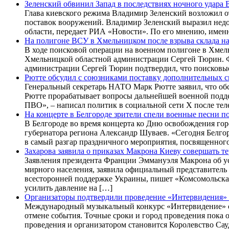
Зеленский обвинил Запад в последствиях ночного удара 
Глава киевского режима Владимир Зеленский возложил от
поставок вооружений. Владимир Зеленский выразил недо
области, передает РИА «Новости». По его мнению, имен
На полигоне ВСУ в Хмельницком после взрыва склада н
В ходе поисковой операции на военном полигоне в Хмель
Хмельницкой областной администрации Сергей Тюрин. Фр
администрации Сергей Тюрин подтвердил, что поисковые
Рютте обсудил с союзниками поставку дополнительных 
Генеральный секретарь НАТО Марк Рютте заявил, что об
Рютте прорабатывает вопросы дальнейшей военной подд
ПВО», – написал политик в социальной сети X после те
На концерте в Белгороде зрители спели военные песни п
В Белгороде во время концерта ко Дню освобождения гор
губернатора региона Александр Шуваев. «Сегодня Белгоро
в самый разгар праздничного мероприятия, посвященног
Захарова заявила о приказах Макрона Киеву совершать т
Заявления президента Франции Эммануэля Макрона об ус
мирного населения, заявила официальный представител
всесторонней поддержке Украины, пишет «Комсомольска
усилить давление на […]
Организаторы подтвердили проведение «Интервидения» 
Международный музыкальный конкурс «Интервидение» сос
отмене события. Точные сроки и город проведения пока
проведения и организатором становится Королевство Сау