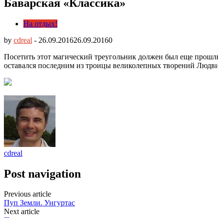
Баварская «Классика»
На отдых!
by
cdreal
-
26.09.2016
26.09.2016
0
Посетить этот магический треугольник должен был еще прошлым
оставался последним из троицы великолепных творений Людви
cdreal
Post navigation
Previous article
Пуп Земли. Унгуртас
Next article