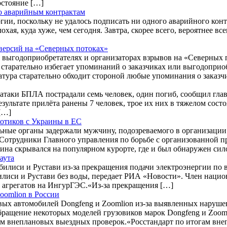
остояние […]
по аварийным контрактам
и, поскольку не удалось подписать ни одного аварийного контр
охая, куда хуже, чем сегодня. Завтра, скорее всего, вероятнее 
версий на «Северных потоках»
 выгодоприобретателях и организаторах взрывов на «Северных
старательно избегает упоминаний о заказчиках или выгодоприо
атура старательно обходит стороной любые упоминания о заказч
е атаки БПЛА пострадали семь человек, один погиб, сообщил г
результате прилёта ранены 7 человек, трое их них в тяжелом со
[…]
котиков с Украины в ЕС
ьные органы задержали мужчину, подозреваемого в организации
 Сотрудники Главного управления по борьбе с организованной п
ина скрывался на популярном курорте, где и был обнаружен си
аута
билиси и Рустави из-за прекращения подачи электроэнергии по
лиси и Рустави без воды, передает РИА «Новости». Член наци
и агрегатов на ИнгурГЭС.«Из-за прекращения […]
oomlion в России
вых автомобилей Dongfeng и Zoomlion из-за выявленных наруше
бращение некоторых моделей грузовиков марок Dongfeng и Zoomli
м внеплановых выездных проверок.«Росстандарт по итогам вн