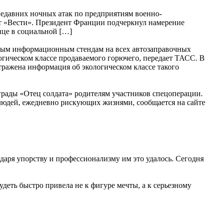
едавних ночных атак по предприятиям военно-
т «Вести». Президент Франции подчеркнул намерение
це в социальной […]
дным информационным стендам на всех автозаправочных
огическом классе продаваемого горючего, передает ТАСС. В
тражена информация об экологическом классе такого
грады «Отец солдата» родителям участников спецоперации.
 людей, ежедневно рискующих жизнями, сообщается на сайте
даря упорству и профессионализму им это удалось. Сегодня
удеть быстро привела не к фигуре мечты, а к серьезному