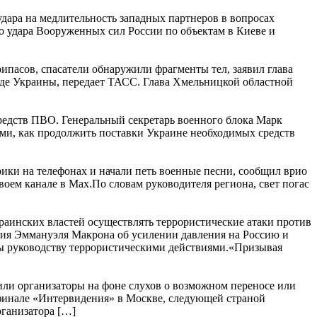
удара на медлительность западных партнеров в вопросах
 удара Вооруженных сил России по объектам в Киеве и
ипасов, спасатели обнаружили фрагменты тел, заявил глава
аде Украины, передает ТАСС. Глава Хмельницкой областной
редств ПВО. Генеральный секретарь военного блока Марк
ми, как продолжить поставки Украине необходимых средств
ики на телефонах и начали петь военные песни, сообщил врио
воем канале в Max.По словам руководителя региона, свет погас
аинских властей осуществлять террористические атаки против
ия Эммануэля Макрона об усилении давления на Россию и
ы руководству террористическими действиями.«Призывая
ли организаторы на фоне слухов о возможном переносе или
 финале «Интервидения» в Москве, следующей страной
рганизатора […]