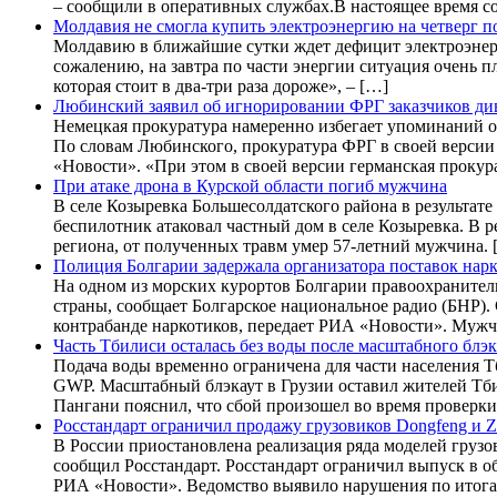
– сообщили в оперативных службах.В настоящее время с
Молдавия не смогла купить электроэнергию на четверг 
Молдавию в ближайшие сутки ждет дефицит электроэнерги
сожалению, на завтра по части энергии ситуация очень пл
которая стоит в два-три раза дороже», – […]
Любинский заявил об игнорировании ФРГ заказчиков ди
Немецкая прокуратура намеренно избегает упоминаний о
По словам Любинского, прокуратура ФРГ в своей версии 
«Новости». «При этом в своей версии германская прокур
При атаке дрона в Курской области погиб мужчина
В селе Козыревка Большесолдатского района в результат
беспилотник атаковал частный дом в селе Козыревка. В 
региона, от полученных травм умер 57-летний мужчина. 
Полиция Болгарии задержала организатора поставок нар
На одном из морских курортов Болгарии правоохранител
страны, сообщает Болгарское национальное радио (БНР).
контрабанде наркотиков, передает РИА «Новости». Мужч
Часть Тбилиси осталась без воды после масштабного блэк
Подача воды временно ограничена для части населения Т
GWP. Масштабный блэкаут в Грузии оставил жителей Тби
Пангани пояснил, что сбой произошел во время проверк
Росстандарт ограничил продажу грузовиков Dongfeng и Z
В России приостановлена реализация ряда моделей грузо
сообщил Росстандарт. Росстандарт ограничил выпуск в о
РИА «Новости». Ведомство выявило нарушения по итога