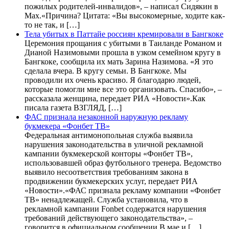
пожилых родителей-инвалидов», – написал Сидякин в
Max.«Причина? Цитата: «Вы высокомерные, ходите как-
то не так, и […]
Тела убитых в Паттайе россиян кремировали в Бангкоке
Церемония прощания с убитыми в Таиланде Романом и
Дианой Назимовыми прошла в узком семейном кругу в
Бангкоке, сообщила их мать Зарина Назимова. «Я это
сделала вчера. В кругу семьи. В Бангкоке. Мы
проводили их очень красиво. Я благодарю людей,
которые помогли мне все это организовать. Спасибо», –
рассказала женщина, передает РИА «Новости».Как
писала газета ВЗГЛЯД, […]
ФАС признала незаконной наружную рекламу
букмекера «Фонбет ТВ»
Федеральная антимонопольная служба выявила
нарушения законодательства в уличной рекламной
кампании букмекерской конторы «Фонбет ТВ»,
использовавшей образ футбольного тренера. Ведомство
выявило несоответствия требованиям закона в
продвижении букмекерских услуг, передает РИА
«Новости».«ФАС признала рекламу компании «Фонбет
ТВ» ненадлежащей. Служба установила, что в
рекламной кампании Fonbet содержатся нарушения
требований действующего законодательства», –
говорится в официальном сообщении.В мае и […]