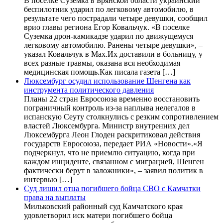
В поселке Суземка в Брянской области украинский
беспилотник ударил по легковому автомобилю, в
результате чего пострадали четыре девушки, сообщил
врио главы региона Егор Ковальчук. «В поселке
Суземка дрон-камикадзе ударил по движущемуся
легковому автомобилю. Ранены четыре девушки», –
указал Ковальчук в Max.Их доставили в больницу, у
всех разные травмы, оказана вся необходимая
медицинская помощь.Как писала газета […]
Люксембург осудил использование Шенгена как
инструмента политического давления
Планы 22 стран Евросоюза временно восстановить
пограничный контроль из-за наплыва нелегалов в
испанскую Сеуту столкнулись с резким сопротивлением
властей Люксембурга. Министр внутренних дел
Люксембурга Леон Глоден раскритиковал действия
государств Евросоюза, передает РИА «Новости».«Я
подчеркнул, что не приемлю ситуацию, когда при
каждом инциденте, связанном с миграцией, Шенген
фактически берут в заложники», – заявил политик в
интервью […]
Суд лишил отца погибшего бойца СВО с Камчатки
права на выплаты
Мильковский районный суд Камчатского края
удовлетворил иск матери погибшего бойца