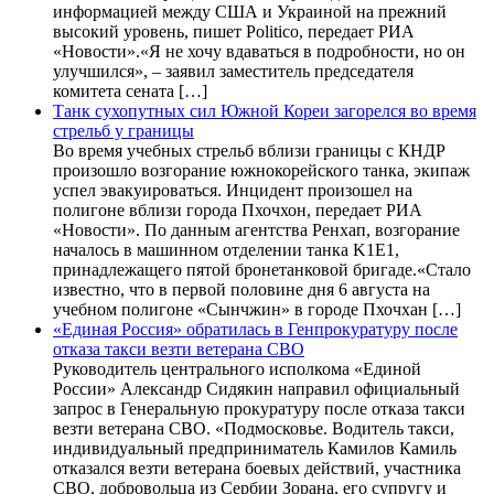
информацией между США и Украиной на прежний
высокий уровень, пишет Politico, передает РИА
«Новости».«Я не хочу вдаваться в подробности, но он
улучшился», – заявил заместитель председателя
комитета сената […]
Танк сухопутных сил Южной Кореи загорелся во время
стрельб у границы
Во время учебных стрельб вблизи границы с КНДР
произошло возгорание южнокорейского танка, экипаж
успел эвакуироваться. Инцидент произошел на
полигоне вблизи города Пхочхон, передает РИА
«Новости». По данным агентства Ренхап, возгорание
началось в машинном отделении танка K1E1,
принадлежащего пятой бронетанковой бригаде.«Стало
известно, что в первой половине дня 6 августа на
учебном полигоне «Сынчжин» в городе Пхочхан […]
«Единая Россия» обратилась в Генпрокуратуру после
отказа такси везти ветерана СВО
Руководитель центрального исполкома «Единой
России» Александр Сидякин направил официальный
запрос в Генеральную прокуратуру после отказа такси
везти ветерана СВО. «Подмосковье. Водитель такси,
индивидуальный предприниматель Камилов Камиль
отказался везти ветерана боевых действий, участника
СВО, добровольца из Сербии Зорана, его супругу и