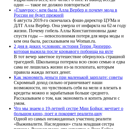
один — такое не должно повториться!
«Гламурос»: кем была Алла Вербер и почему мода в
России не будет прежней
6 августа 2019-го скончалась фэшн-директор ЦУМа и
ДЛТ Алла Вербер. Она умерла от инфаркта на 62-м году
жизни. Почему гибель Аллы Константиновны даже
спустя годы — невосполнимая потеря для мира моды и
кем она была, рассказываем на Woman.ru.
2 дня в диких условиях: история Терри Дюперро,
которая выжила после кровавого побоища на яхте
В тот вечер заветное путешествие обернулось страшной
трагедией. Школьница потеряла всю свою семью и едва
сама не лишилась жизни из-за психопата, которым
правила жажда легких денег.
Как экономить деньги при маленькой зарплате: советы
Скромный доход сильно ограничивает наши
возможности, но чувствовать себя на мели и влезать в
кредиты можно и зарабатывая больше среднего.
Рассказываем о том, как экономить и копить деньги с
умом.
Что мы знаем о 19-летней сестре Мии Бойки: мечтает о
большом кино, поет и покоряет реалити-шоу
Одной из самых неожиданных участниц реалити
«Выживалити. Наследники» стала младшая сестра