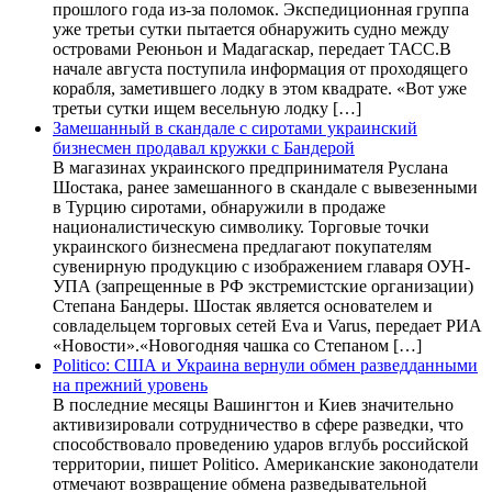
прошлого года из-за поломок. Экспедиционная группа
уже третьи сутки пытается обнаружить судно между
островами Реюньон и Мадагаскар, передает ТАСС.В
начале августа поступила информация от проходящего
корабля, заметившего лодку в этом квадрате. «Вот уже
третьи сутки ищем весельную лодку […]
Замешанный в скандале с сиротами украинский
бизнесмен продавал кружки с Бандерой
В магазинах украинского предпринимателя Руслана
Шостака, ранее замешанного в скандале с вывезенными
в Турцию сиротами, обнаружили в продаже
националистическую символику. Торговые точки
украинского бизнесмена предлагают покупателям
сувенирную продукцию с изображением главаря ОУН-
УПА (запрещенные в РФ экстремистские организации)
Степана Бандеры. Шостак является основателем и
совладельцем торговых сетей Eva и Varus, передает РИА
«Новости».«Новогодняя чашка со Степаном […]
Politico: США и Украина вернули обмен разведданными
на прежний уровень
В последние месяцы Вашингтон и Киев значительно
активизировали сотрудничество в сфере разведки, что
способствовало проведению ударов вглубь российской
территории, пишет Politico. Американские законодатели
отмечают возвращение обмена разведывательной