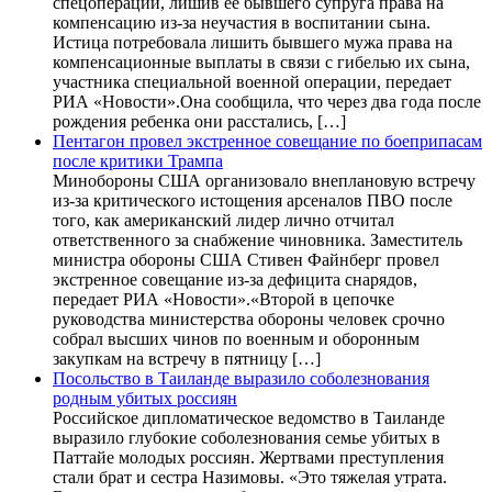
спецоперации, лишив ее бывшего супруга права на
компенсацию из-за неучастия в воспитании сына.
Истица потребовала лишить бывшего мужа права на
компенсационные выплаты в связи с гибелью их сына,
участника специальной военной операции, передает
РИА «Новости».Она сообщила, что через два года после
рождения ребенка они расстались, […]
Пентагон провел экстренное совещание по боеприпасам
после критики Трампа
Минобороны США организовало внеплановую встречу
из-за критического истощения арсеналов ПВО после
того, как американский лидер лично отчитал
ответственного за снабжение чиновника. Заместитель
министра обороны США Стивен Файнберг провел
экстренное совещание из-за дефицита снарядов,
передает РИА «Новости».«Второй в цепочке
руководства министерства обороны человек срочно
собрал высших чинов по военным и оборонным
закупкам на встречу в пятницу […]
Посольство в Таиланде выразило соболезнования
родным убитых россиян
Российское дипломатическое ведомство в Таиланде
выразило глубокие соболезнования семье убитых в
Паттайе молодых россиян. Жертвами преступления
стали брат и сестра Назимовы. «Это тяжелая утрата.