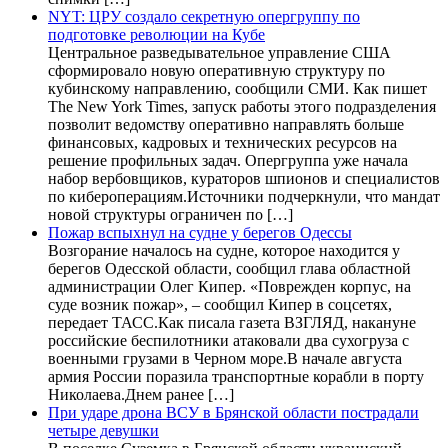
NYT: ЦРУ создало секретную опергруппу по
подготовке революции на Кубе
Центральное разведывательное управление США
сформировало новую оперативную структуру по
кубинскому направлению, сообщили СМИ. Как пишет
The New York Times, запуск работы этого подразделения
позволит ведомству оперативно направлять больше
финансовых, кадровых и технических ресурсов на
решение профильных задач. Опергруппа уже начала
набор вербовщиков, кураторов шпионов и специалистов
по кибероперациям.Источники подчеркнули, что мандат
новой структуры ограничен по […]
Пожар вспыхнул на судне у берегов Одессы
Возгорание началось на судне, которое находится у
берегов Одесской области, сообщил глава областной
администрации Олег Кипер. «Поврежден корпус, на
суде возник пожар», – сообщил Кипер в соцсетях,
передает ТАСС.Как писала газета ВЗГЛЯД, накануне
российские беспилотники атаковали два сухогруза с
военными грузами в Черном море.В начале августа
армия России поразила транспортные корабли в порту
Николаева.Днем ранее […]
При ударе дрона ВСУ в Брянской области пострадали
четыре девушки