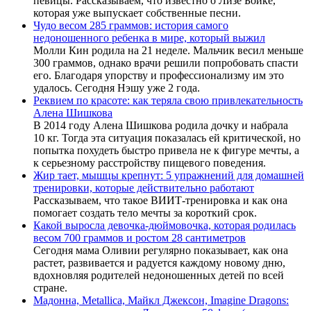
певицы. Рассказываем, что известно о Лизе Бойке,
которая уже выпускает собственные песни.
Чудо весом 285 граммов: история самого
недоношенного ребенка в мире, который выжил
Молли Кин родила на 21 неделе. Мальчик весил меньше
300 граммов, однако врачи решили попробовать спасти
его. Благодаря упорству и профессионализму им это
удалось. Сегодня Нэшу уже 2 года.
Реквием по красоте: как теряла свою привлекательность
Алена Шишкова
В 2014 году Алена Шишкова родила дочку и набрала
10 кг. Тогда эта ситуация показалась ей критической, но
попытка похудеть быстро привела не к фигуре мечты, а
к серьезному расстройству пищевого поведения.
Жир тает, мышцы крепнут: 5 упражнений для домашней
тренировки, которые действительно работают
Рассказываем, что такое ВИИТ-тренировка и как она
помогает создать тело мечты за короткий срок.
Какой выросла девочка-дюймовочка, которая родилась
весом 700 граммов и ростом 28 сантиметров
Сегодня мама Оливии регулярно показывает, как она
растет, развивается и радуется каждому новому дню,
вдохновляя родителей недоношенных детей по всей
стране.
Мадонна, Metallica, Майкл Джексон, Imagine Dragons: