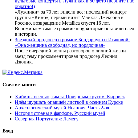
культовые концерты в Лужниках в 50 фото (верните нас
обратно!)
«Лужники» за 70 лет видели все: последний концерт
группы «Кино», первый визит Майкла Джексона в
Россию, возвращение Metallica спустя 16 лет.
Вспоминаем самые громкие шоу, которые оставили след
в истории.
Звездный продюсер о романе Бондарчука и Исаковой:
«Она женщина свободная, но порядочная»
После очередной волны разговоров о личной жизни
звезд тему прокомментировал продюсер Леонид
Дзюник.
Свежие записи
Хибины осенью, там за Полярным кругом. Кировск
Идём шуршать опавшей листвой в осеннем Курске
Археологический музей Неаполя. Часть 2-ая
История страны в фарфоре. Русский музей
Северная Португалия: Ламегу
Вход