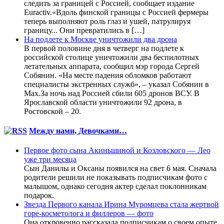
следить за границей с Россией, сообщает издание
Euractiv.«Вдоль финской границы с Россией фермеры
теперь выполняют роль глаз и ушей, патрулируя
границу... Они превратились в […]
На подлете к Москве уничтожили два дрона
В первой половине дня в четверг на подлете к
российской столице уничтожили два беспилотных
летательных аппарата, сообщил мэр города Сергей
Собянин. «На месте падения обломков работают
специалисты экстренных служб», – указал Собянин в
Max.За ночь над Россией сбили 605 дронов ВСУ. В
Ярославской области уничтожили 92 дрона, в
Ростовской – 20.
Между нами, Девочками…
Первое фото сына Акиньшиной и Козловского — Лео
уже три месяца
Сын Данилы и Оксаны появился на свет 6 мая. Сначала
родители решили не показывать подписчикам фото с
малышом, однако сегодня актер сделал поклонникам
подарок.
Звезда Первого канала Ирина Муромцева стала жертвой
горе-косметолога и филлеров — фото
Она откровенно рассказала подписчикам о своем опыте