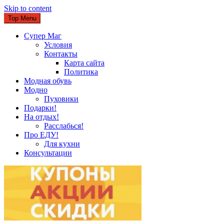
Skip to content
Top Menu
Супер Маг
Условия
Контакты
Карта сайта
Политика
Модная обувь
Модно
Пуховики
Подарки!
На отдых!
Расслабься!
Про ЕДУ!
Для кухни
Консультации