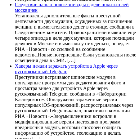
Следствие нашло новые эпизоды в деле похитителей
москвичек
Установлены дополнительные факты преступной
деятельности двух мужчин, осужденных за похищения
женщин и вымогательство денег в столице, сообщили в
Следственном комитете. Правоохранители выявили еще
четыре эпизода в деле двух мужчин, которые похищали
девушек в Москве и вымогали у них деньги, передает
РИА «Новости» со ссылкой на сообщение
ведомства.Новые потерпевшие были установлены после
освещения дела в СМИ. […]
Хакеры начали заражать устройства Apple через
русскоязычный Telegram
Преступники встраивают шпионские модули в
популярные программы для редактирования фото и
просмотра видео для устройств Apple через
русскоязычный Telegram, сообщили в «Лаборатории
Касперского». Обнаружены зараженные версии
популярных iOS-приложений, распространяемых через
русскоязычный Telegram-канал, пояснили в компании
РИА «Новости».«Злоумышленники встроили в
модифицированные версии настоящих программ
вредоносный модуль, который способен собирать
информацию об устройстве, геолокацию и делать
снимки […]