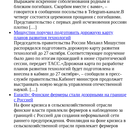
Выражаем искренние соболезнования родным и
близким погибших. Скорбим вместе с вами», –
говорится в сообщении посольства в Telegram-канале.В
четверг состоится церемония прощания с погибшими.
Представительство с первых дней исчезновения россиян
плотно […]
Мишустин поручил подготовить дорожную карту
планов развития технологий
Председатель правительства России Михаил Мишустин
распорядился подготовить дорожную карту развития
технологий до 27 октября. Соответствующее поручение
было дано по итогам прошедшей в июне стратегической
сессии, передает ТАСС.«Дорожная карта по разработке
планов развития технологий будет подготовлена и
внесена в кабмин до 27 октября», – сообщили в пресс-
службе правительства.Кабинет министров продолжает
выстраивать новую модель управления отечественной
наукой. […]
Euractiv: Финские фермеры стали дозорными на границе
с Россией
На фоне кризиса в сельскохозяйственной отрасли
финские власти привлекли фермеров к наблюдению за
границей с Россией для создания неформальной сети
раннего предупреждения. Финляндия на фоне кризиса в
сельскохозяйственной отрасли привлекает фермеров