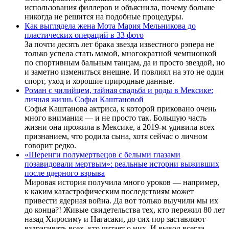
использования филлеров и объяснила, почему больше
никогда не решится на подобные процедуры.
Как выглядела жена Мота Мария Мельникова до
пластических операций в 33 фото
За почти десять лет брака звезда известного рэпера не
только успела стать мамой, многократной чемпионкой
по спортивным бальным танцам, да и просто звездой, но
и заметно измениться внешне. И повлиял на это не один
спорт, уход и хорошие природные данные.
Роман с чилийцем, тайная свадьба и роды в Мексике:
личная жизнь Софьи Каштановой
Софья Каштанова актриса, к которой приковано очень
много внимания — и не просто так. Большую часть
жизни она прожила в Мексике, а 2019-м удивила всех
признанием, что родила сына, хотя сейчас о личном
говорит редко.
«Шеренги полумертвецов с белыми глазами
позавидовали мертвым»: реальные истории выживших
после ядерного взрыва
Мировая история получила много уроков — например,
к каким катастрофическим последствиям может
привести ядерная война. Да вот только выучили мы их
до конца?! Живые свидетельства тех, кто пережил 80 лет
назад Хиросиму и Нагасаки, до сих пор заставляют
вздрагивать всех, кто читает о них. И вывод всегда