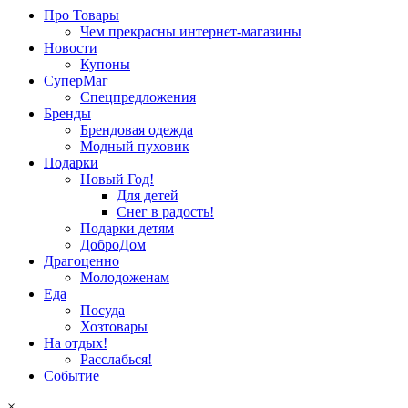
Про Товары
Чем прекрасны интернет-магазины
Новости
Купоны
СуперМаг
Спецпредложения
Бренды
Брендовая одежда
Модный пуховик
Подарки
Новый Год!
Для детей
Снег в радость!
Подарки детям
ДоброДом
Драгоценно
Молодоженам
Еда
Посуда
Хозтовары
На отдых!
Расслабься!
Событие
×