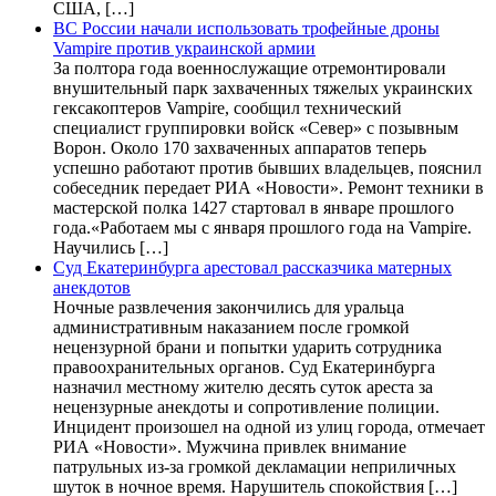
США, […]
ВС России начали использовать трофейные дроны
Vampire против украинской армии
За полтора года военнослужащие отремонтировали
внушительный парк захваченных тяжелых украинских
гексакоптеров Vampire, сообщил технический
специалист группировки войск «Север» с позывным
Ворон. Около 170 захваченных аппаратов теперь
успешно работают против бывших владельцев, пояснил
собеседник передает РИА «Новости». Ремонт техники в
мастерской полка 1427 стартовал в январе прошлого
года.«Работаем мы с января прошлого года на Vampire.
Научились […]
Суд Екатеринбурга арестовал рассказчика матерных
анекдотов
Ночные развлечения закончились для уральца
административным наказанием после громкой
нецензурной брани и попытки ударить сотрудника
правоохранительных органов. Суд Екатеринбурга
назначил местному жителю десять суток ареста за
нецензурные анекдоты и сопротивление полиции.
Инцидент произошел на одной из улиц города, отмечает
РИА «Новости». Мужчина привлек внимание
патрульных из-за громкой декламации неприличных
шуток в ночное время. Нарушитель спокойствия […]