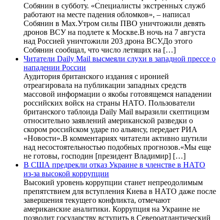
Собянин в субботу. «Специалисты экстренных служб
работают на месте падения обломков», – написал
Собянин в Max.Утром силы ПВО уничтожили девять
дронов ВСУ на подлете к Москве.В ночь на 7 августа
над Россией уничтожили 203 дрона ВСУ.До этого
Собянин сообщал, что число летящих на […]
Читатели Daily Mail высмеяли слухи в западной прессе о
нападении России
Аудитория британского издания с иронией
отреагировала на публикации западных средств
массовой информации о якобы готовящемся нападении
российских войск на страны НАТО. Пользователи
британского таблоида Daily Mail выразили скептицизм
относительно заявлений американской разведки о
скором российском ударе по альянсу, передает РИА
«Новости».В комментариях читатели активно шутили
над несостоятельностью подобных прогнозов.«Мы еще
не готовы, господин [президент Владимир] […]
В США предрекли отказ Украине в членстве в НАТО
из-за высокой коррупции
Высокий уровень коррупции станет непреодолимым
препятствием для вступления Киева в НАТО даже после
завершения текущего конфликта, отмечают
американские аналитики. Коррупция на Украине не
позволит государству вступить в Североатлантический