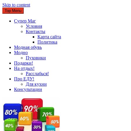
Skip to content
Top Menu
Супер Маг
Условия
Контакты
Карта сайта
Политика
Модная обувь
Модно
Пуховики
Подарки!
На отдых!
Расслабься!
Про ЕДУ!
Для кухни
Консультации