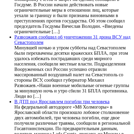
Госдуме. В России начали действовать новые
ограничительные меры в отношении лиц, которые
уехали за границу и были признаны виновными в
преступлениях против государства. Об этом сообщил
председатель Госдумы Вячеслав Володин. «Введены
ограничительные […]
Развозжаев сообщил об уничтожении 31 дрона ВСУ над
Севастополем
Минувшей ночью и утром субботы над Севастополем
были перехвачены десятки вражеских БПЛА, при этом
удалось избежать пострадавших среди мирного
населения, сообщили местные власти. Подразделения
Вооруженных сил России успешно отразили
массированный воздушный налет на Севастополь со
стороны ВСУ, сообщил губернатор Михаил
Развожаев.«Наши военные мобильные огневые группы
за минувшую ночь и утро сбили 31 БПЛА противника.
Люди во […]
В ДТП под Ярославлем погибли три человека
На федеральной автодороге «М8 Холмогоры» в
Ярославской области произошло лобовое столкновение
двух автомобилей, три человека погибли, еще двое
получили различные травмы, сообщили в региональной
Госавтоинспекции. По предварительным данным,
водитель машины Lada Granta, двигаясь из Москвы в