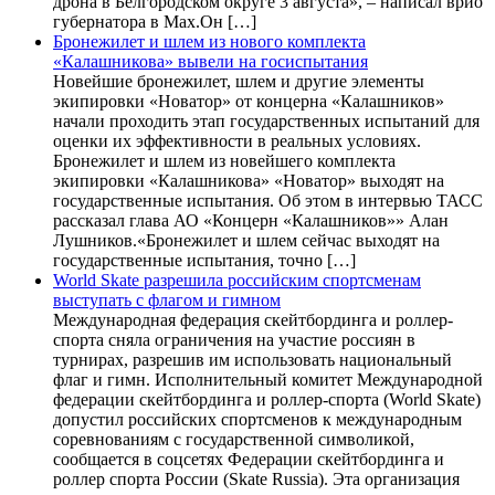
дрона в Белгородском округе 3 августа», – написал врио
губернатора в Max.Он […]
Бронежилет и шлем из нового комплекта
«Калашникова» вывели на госиспытания
Новейшие бронежилет, шлем и другие элементы
экипировки «Новатор» от концерна «Калашников»
начали проходить этап государственных испытаний для
оценки их эффективности в реальных условиях.
Бронежилет и шлем из новейшего комплекта
экипировки «Калашникова» «Новатор» выходят на
государственные испытания. Об этом в интервью ТАСС
рассказал глава АО «Концерн «Калашников»» Алан
Лушников.«Бронежилет и шлем сейчас выходят на
государственные испытания, точно […]
World Skate разрешила российским спортсменам
выступать с флагом и гимном
Международная федерация скейтбординга и роллер-
спорта сняла ограничения на участие россиян в
турнирах, разрешив им использовать национальный
флаг и гимн. Исполнительный комитет Международной
федерации скейтбординга и роллер-спорта (World Skate)
допустил российских спортсменов к международным
соревнованиям с государственной символикой,
сообщается в соцсетях Федерации скейтбординга и
роллер спорта России (Skate Russia). Эта организация