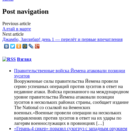
Post navigation
Previous article
Алтай в марте
Next article
Джамбо, Занзибар! день 1 — перелёт и первые впечатления
Взгляд
Правительственные войска Йемена атаковали позиции
хуситов
Вооруженные силы правительства Йемена провели
серию успешных операций против хуситов в ответ на
недавние атаки. Войска признанного на международном
уровне правительства Йемена атаковали позиции
хуситов в нескольких районах страны, сообщает издание
The National со ссылкой на йеменских
военных.«Военные провели операции на нескольких
направлениях против хуситов в ответ на их удары по
лагерям военнослужащих в провинциях […]
«Герань-4 сикер» поразил сухогруз с западным оружием