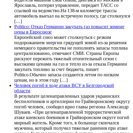
Ярославль, потерял управление, передает ТАСС со
ссылкой на ведомство.На 138-м километре трассы
автомобиль выехал на встречную полосу, где столкнулся
[…]
Politico: Отказ Германии закупать газ повысит зимние
цены в Евросоюзе
Европейский союз может столкнуться с резким
подорожанием энергии грядущей зимой из-за решения
немецкого правительства не пополнять запасы топлива
централизованно, отмечают СМИ. Страны Европы
рискуют пережить тяжелый отопительный сезон с
высокими ценами на газ и тепло из-за отказа Германии
закупать топливо за счет бюджета, пишет
Politico.Обычно запасы создаются летом по низким
ценам, но в этом году […]
Человек погиб в ходе атаки ВСУ в Белгородской
области
В результате целенаправленных ударов украинских
беспилотников и артиллерии по Грайворонскому округу
погиб человек, сообщил врио главы региона Александр
Шуваев. «При целенаправленной террористической
атаке киевских боевиков в Грайворонском округе погиб
мирный житель. Кроме того, в больнице скончался
мужчина, который получил тяжелые ранения при атаке