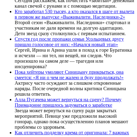
Сегодня расскажем, как почистить «забитый» денежный
канал свечой с рунами и с помощью медитации.
Кто заработал 530 тысяч, а кто оказался в шаге от вылета
в первом же выпуске «Выживалити. Наследники-2»
Второй сезон «Выживалити. Наследники» стартовал и
участникам не дали времени на долгую адаптацию.
Дети звезд сразу столкнулись с первым испытанием.
Спустя год после пропажи семьи Усольцевых другу
пришло голосовое от них: «Начался новый этап»
Сергей, Ирина и Арина ушли в поход к горе Буратинка
и исчезли — ни тел, ни вещей, ни следов. Что
произошло на самом деле — трагедия или
инсценировка?
Пока хейтеры умоляют Синицыну прикрыться, она
смеется: «Я ни о чем не жалею и буду продолжать!»
Актрису часто осуждают за слишком откровенные
наряды. После очередной волны критики Синицына
решила ответить.
Алла Пугачева может вернуться на сцену? Почему
Примадонне пришлось задуматься о заработке
Звезда может вернуться на сцену ради закрытых
мероприятий. Певице уже предложили высокий
гонорар, однако пока осуществлению планов мешают
проблемы со здоровьем.
Как отличить подделку крема от оригинала: 7 важных