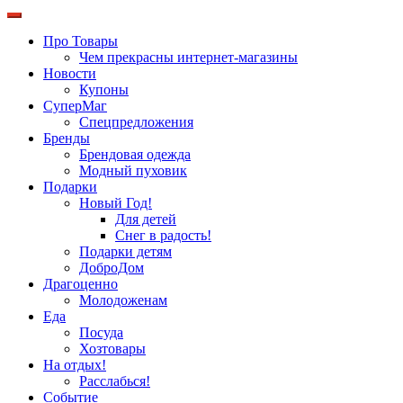
Про Товары
Чем прекрасны интернет-магазины
Новости
Купоны
СуперМаг
Спецпредложения
Бренды
Брендовая одежда
Модный пуховик
Подарки
Новый Год!
Для детей
Снег в радость!
Подарки детям
ДоброДом
Драгоценно
Молодоженам
Еда
Посуда
Хозтовары
На отдых!
Расслабься!
Событие