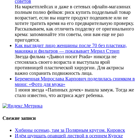
советов
На маркетплейсах и даже в сетевых офлайн-магазинах
полным полно фейков: риск купить поддельный товар
возрастает, если вы ищете продукт подешевле или не
хотите тратить время на его предварительную проверку.
Рассказываем, как отличить подделку от оригинального
крема: запоминайте эти советы, они вам еще не раз
пригодятся.
Как выглядит лицо женщины после 70 без пластики,
макияжа и фильтров — показывает Мерил Стрип
Звезда фильма «Дьявол носит Prada» никогда не
стеснялась своего возраста и выступала ярой
противницей пластической хирургии. Для актрисы
важно сохранить подвижность лица.
Беременная Мирослава Карпович поделилась снимком в
мини: «Фото для мужа»
1 июня звезда «Папиных дочек» вышла замуж. Тогда же
стало известно, что актриса ждет ребенка.
Свежие записи
Хибины осенью, там за Полярным кругом. Кировск
Идём шуршать опавшей листвой в осеннем Курске