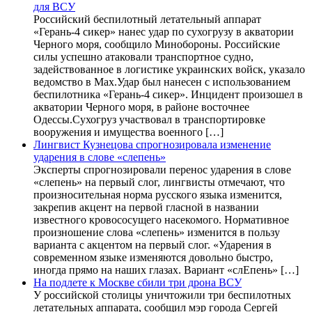
для ВСУ
Российский беспилотный летательный аппарат
«Герань-4 сикер» нанес удар по сухогрузу в акватории
Черного моря, сообщило Минобороны. Российские
силы успешно атаковали транспортное судно,
задействованное в логистике украинских войск, указало
ведомство в Max.Удар был нанесен с использованием
беспилотника «Герань-4 сикер». Инцидент произошел в
акватории Черного моря, в районе восточнее
Одессы.Сухогруз участвовал в транспортировке
вооружения и имущества военного […]
Лингвист Кузнецова спрогнозировала изменение
ударения в слове «слепень»
Эксперты спрогнозировали перенос ударения в слове
«слепень» на первый слог, лингвисты отмечают, что
произносительная норма русского языка изменится,
закрепив акцент на первой гласной в названии
известного кровососущего насекомого. Нормативное
произношение слова «слепень» изменится в пользу
варианта с акцентом на первый слог. «Ударения в
современном языке изменяются довольно быстро,
иногда прямо на наших глазах. Вариант «слЕпень» […]
На подлете к Москве сбили три дрона ВСУ
У российской столицы уничтожили три беспилотных
летательных аппарата, сообщил мэр города Сергей