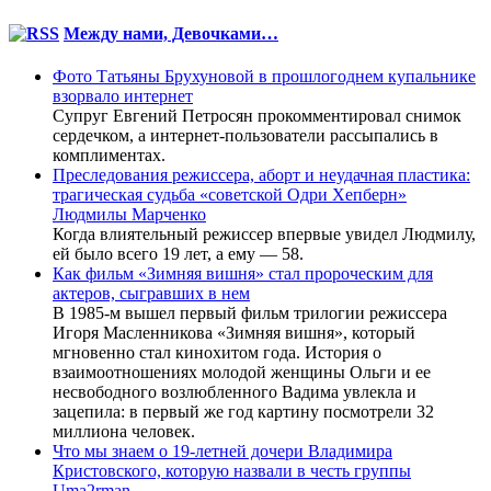
Между нами, Девочками…
Фото Татьяны Брухуновой в прошлогоднем купальнике
взорвало интернет
Супруг Евгений Петросян прокомментировал снимок
сердечком, а интернет-пользователи рассыпались в
комплиментах.
Преследования режиссера, аборт и неудачная пластика:
трагическая судьба «советской Одри Хепберн»
Людмилы Марченко
Когда влиятельный режиссер впервые увидел Людмилу,
ей было всего 19 лет, а ему — 58.
Как фильм «Зимняя вишня» стал пророческим для
актеров, сыгравших в нем
В 1985-м вышел первый фильм трилогии режиссера
Игоря Масленникова «Зимняя вишня», который
мгновенно стал кинохитом года. История о
взаимоотношениях молодой женщины Ольги и ее
несвободного возлюбленного Вадима увлекла и
зацепила: в первый же год картину посмотрели 32
миллиона человек.
Что мы знаем о 19-летней дочери Владимира
Кристовского, которую назвали в честь группы
Uma2rman