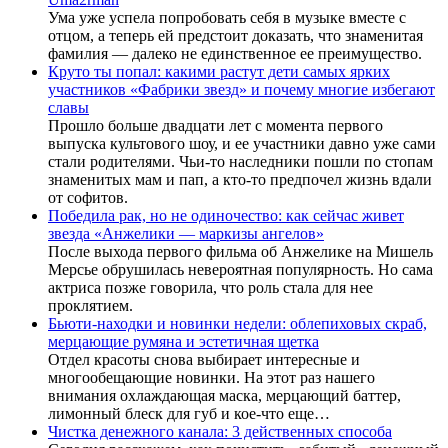
Ума уже успела попробовать себя в музыке вместе с
отцом, а теперь ей предстоит доказать, что знаменитая
фамилия — далеко не единственное ее преимущество.
Круто ты попал: какими растут дети самых ярких
участников «Фабрики звезд» и почему многие избегают
славы
Прошло больше двадцати лет с момента первого
выпуска культового шоу, и ее участники давно уже сами
стали родителями. Чьи-то наследники пошли по стопам
знаменитых мам и пап, а кто-то предпочел жизнь вдали
от софитов.
Победила рак, но не одиночество: как сейчас живет
звезда «Анжелики — маркизы ангелов»
После выхода первого фильма об Анжелике на Мишель
Мерсье обрушилась невероятная популярность. Но сама
актриса позже говорила, что роль стала для нее
проклятием.
Бьюти-находки и новинки недели: облепиховых скраб,
мерцающие румяна и эстетичная щетка
Отдел красоты снова выбирает интересные и
многообещающие новинки. На этот раз нашего
внимания охлаждающая маска, мерцающий баттер,
лимонный блеск для губ и кое-что еще…
Чистка денежного канала: 3 действенных способа