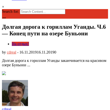
×
Search for:
Долгая дорога к гориллам Уганды. Ч.6
— Конец пути на озере Буньони
На отдых!
by
cdreal
-
16.11.2019
16.11.2019
0
Долгая дорога к гориллам Уганды заканчивается на красивом
озере Буньони ..
.
cdreal