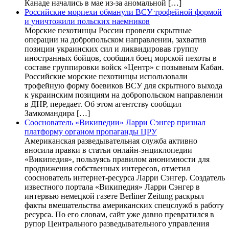
Канаде начались в мае из-за аномальной […]
Российские морпехи обманули ВСУ трофейной формой
и уничтожили польских наемников
Морские пехотинцы России провели скрытные
операции на добропольском направлении, захватив
позиции украинских сил и ликвидировав группу
иностранных бойцов, сообщил боец морской пехоты в
составе группировки войск «Центр» с позывным Кабан.
Российские морские пехотинцы использовали
трофейную форму боевиков ВСУ для скрытного выхода
к украинским позициям на добропольском направлении
в ДНР, передает. Об этом агентству сообщил
Замкомандира […]
Сооснователь «Википедии» Ларри Сэнгер признал
платформу органом пропаганды ЦРУ
Американская разведывательная служба активно
вносила правки в статьи онлайн-энциклопедии
«Википедия», пользуясь правилом анонимности для
продвижения собственных интересов, отметил
сооснователь интернет-ресурса Ларри Сэнгер. Создатель
известного портала «Википедия» Ларри Сэнгер в
интервью немецкой газете Berliner Zeitung раскрыл
факты вмешательства американских спецслужб в работу
ресурса. По его словам, сайт уже давно превратился в
рупор Центрального разведывательного управления