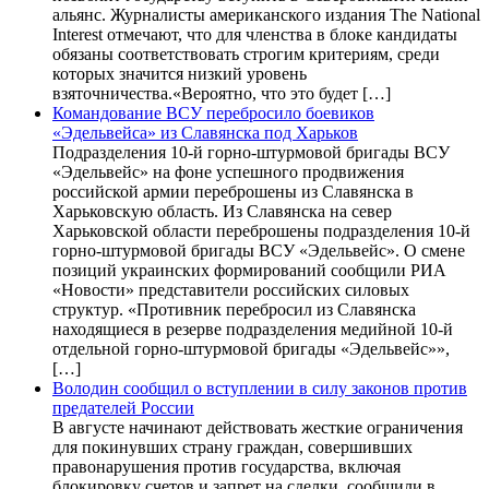
альянс. Журналисты американского издания The National
Interest отмечают, что для членства в блоке кандидаты
обязаны соответствовать строгим критериям, среди
которых значится низкий уровень
взяточничества.«Вероятно, что это будет […]
Командование ВСУ перебросило боевиков
«Эдельвейса» из Славянска под Харьков
Подразделения 10-й горно-штурмовой бригады ВСУ
«Эдельвейс» на фоне успешного продвижения
российской армии переброшены из Славянска в
Харьковскую область. Из Славянска на север
Харьковской области переброшены подразделения 10-й
горно-штурмовой бригады ВСУ «Эдельвейс». О смене
позиций украинских формирований сообщили РИА
«Новости» представители российских силовых
структур. «Противник перебросил из Славянска
находящиеся в резерве подразделения медийной 10-й
отдельной горно-штурмовой бригады «Эдельвейс»»,
[…]
Володин сообщил о вступлении в силу законов против
предателей России
В августе начинают действовать жесткие ограничения
для покинувших страну граждан, совершивших
правонарушения против государства, включая
блокировку счетов и запрет на сделки, сообщили в