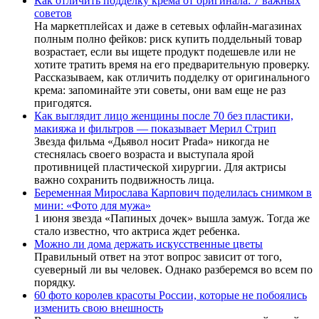
Как отличить подделку крема от оригинала: 7 важных
советов
На маркетплейсах и даже в сетевых офлайн-магазинах
полным полно фейков: риск купить поддельный товар
возрастает, если вы ищете продукт подешевле или не
хотите тратить время на его предварительную проверку.
Рассказываем, как отличить подделку от оригинального
крема: запоминайте эти советы, они вам еще не раз
пригодятся.
Как выглядит лицо женщины после 70 без пластики,
макияжа и фильтров — показывает Мерил Стрип
Звезда фильма «Дьявол носит Prada» никогда не
стеснялась своего возраста и выступала ярой
противницей пластической хирургии. Для актрисы
важно сохранить подвижность лица.
Беременная Мирослава Карпович поделилась снимком в
мини: «Фото для мужа»
1 июня звезда «Папиных дочек» вышла замуж. Тогда же
стало известно, что актриса ждет ребенка.
Можно ли дома держать искусственные цветы
Правильный ответ на этот вопрос зависит от того,
суеверный ли вы человек. Однако разберемся во всем по
порядку.
60 фото королев красоты России, которые не побоялись
изменить свою внешность