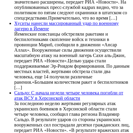
значительно расширены, передает РИА «Новости». На
опубликованных пресс-службой кадрах видно, что за
политиком по пятам следуют охранники в штатском со
спецсредствами.Примечательно, что во время […]
Хуситы нанесли массированный удар по военному
лагерю в Йемене
Йеменские повстанцы обстреляли ракетами и
беспилотниками скопление войск и техники в
провинции Мариб, сообщили в движении «Ансар
Аллах». Вооруженные силы движения осуществили
масштабную атаку на военный лагерь Сахн аль-Джин,
передает РИА «Новости».Целью удара стали
поддерживаемые Эр-Риядом формирования. По данным
местных властей, жертвами обстрела стали два
человека, еще 14 получили различные
ранения.«Большим количеством ракет и беспилотников
[…]
Сальдо: С начала недели четыре человека погибли от
атак ВСУ в Херсонской области
За последнюю неделю жертвами регулярных атак
украинских боевиков в Херсонской области стали
четыре человека, сообщил глава региона Владимир
Сальдо. В результате ударов со стороны украинских
вооруженных сил пострадали десятки гражданских лиц,
передает РИА «Новости». «В результате вражеских атак