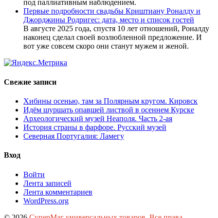
под паллиативным наблюдением.
Первые подробности свадьбы Криштиану Роналду и
Джорджины Родригес: дата, место и список гостей
В августе 2025 года, спустя 10 лет отношений, Роналду
наконец сделал своей возлюбленной предложение. И
вот уже совсем скоро они станут мужем и женой.
Свежие записи
Хибины осенью, там за Полярным кругом. Кировск
Идём шуршать опавшей листвой в осеннем Курске
Археологический музей Неаполя. Часть 2-ая
История страны в фарфоре. Русский музей
Северная Португалия: Ламегу
Вход
Войти
Лента записей
Лента комментариев
WordPress.org
© 2026
СуперМаг универсальных товаров. Все права