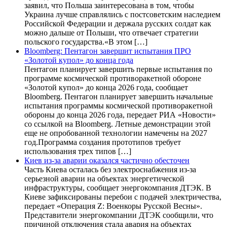
заявил, что Польша заинтересована в том, чтобы
Украина лучше справлялись с постсоветским наследием
Российской Федерации и держала русских солдат как
можно дальше от Польши, что отвечает стратегии
польского государства.«В этом […]
Bloomberg: Пентагон завершит испытания ПРО
«Золотой купол» до конца года
Пентагон планирует завершить первые испытания по
программе космической противоракетной обороне
«Золотой купол» до конца 2026 года, сообщает
Bloomberg. Пентагон планирует завершить начальные
испытания программы космической противоракетной
обороны до конца 2026 года, передает РИА «Новости»
со ссылкой на Bloomberg. Летные демонстрации этой
еще не опробованной технологии намечены на 2027
год.Программа создания прототипов требует
использования трех типов […]
Киев из-за аварии оказался частично обесточен
Часть Киева осталась без электроснабжения из-за
серьезной аварии на объектах энергетической
инфраструктуры, сообщает энергокомпания ДТЭК. В
Киеве зафиксированы перебои с подачей электричества,
передает «Операция Z: Военкоры Русской Весны».
Представители энергокомпании ДТЭК сообщили, что
причиной отключения стала авария на объектах