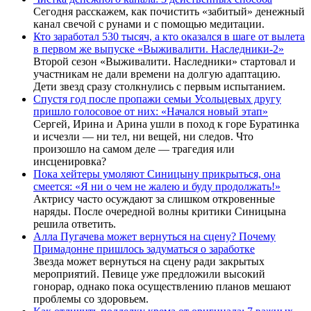
Сегодня расскажем, как почистить «забитый» денежный
канал свечой с рунами и с помощью медитации.
Кто заработал 530 тысяч, а кто оказался в шаге от вылета
в первом же выпуске «Выживалити. Наследники-2»
Второй сезон «Выживалити. Наследники» стартовал и
участникам не дали времени на долгую адаптацию.
Дети звезд сразу столкнулись с первым испытанием.
Спустя год после пропажи семьи Усольцевых другу
пришло голосовое от них: «Начался новый этап»
Сергей, Ирина и Арина ушли в поход к горе Буратинка
и исчезли — ни тел, ни вещей, ни следов. Что
произошло на самом деле — трагедия или
инсценировка?
Пока хейтеры умоляют Синицыну прикрыться, она
смеется: «Я ни о чем не жалею и буду продолжать!»
Актрису часто осуждают за слишком откровенные
наряды. После очередной волны критики Синицына
решила ответить.
Алла Пугачева может вернуться на сцену? Почему
Примадонне пришлось задуматься о заработке
Звезда может вернуться на сцену ради закрытых
мероприятий. Певице уже предложили высокий
гонорар, однако пока осуществлению планов мешают
проблемы со здоровьем.