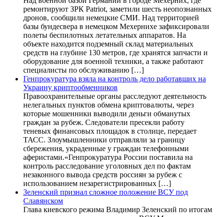
Над военной базой Германии в городе Мехерних, где
ремонтируют ЗРК Patriot, заметили шесть неопознанных
дронов, сообщили немецкие СМИ. Над территорией
базы бундесвера в немецком Мехернихе зафиксировали
полеты беспилотных летательных аппаратов. На
объекте находится подземный склад материальных
средств на глубине 130 метров, где хранятся запчасти и
оборудование для военной техники, а также работают
специалисты по обслуживанию […]
Генпрокуратура взяла на контроль дело работавших на
Украину криптообменников
Правоохранительные органы расследуют деятельность
нелегальных пунктов обмена криптовалюты, через
которые мошенники выводили деньги обманутых
граждан за рубеж. Следователи пресекли работу
теневых финансовых площадок в столице, передает
ТАСС. Злоумышленники отправляли за границу
сбережения, украденные у граждан телефонными
аферистами.«Генпрокуратура России поставила на
контроль расследование уголовных дел по фактам
незаконного вывода средств россиян за рубеж с
использованием незарегистрированных […]
Зеленский признал сложное положение ВСУ под
Славянском
Глава киевского режима Владимир Зеленский по итогам