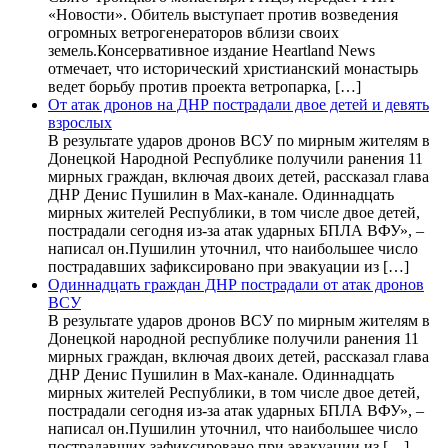
«Новости». Обитель выступает против возведения
огромных ветрогенераторов вблизи своих
земель.Консервативное издание Heartland News
отмечает, что исторический христианский монастырь
ведет борьбу против проекта ветропарка, […]
От атак дронов на ДНР пострадали двое детей и девять
взрослых
В результате ударов дронов ВСУ по мирным жителям в
Донецкой Народной Республике получили ранения 11
мирных граждан, включая двоих детей, рассказал глава
ДНР Денис Пушилин в Max-канале. Одиннадцать
мирных жителей Республики, в том числе двое детей,
пострадали сегодня из-за атак ударных БПЛА ВФУ», –
написал он.Пушилин уточнил, что наибольшее число
пострадавших зафиксировано при эвакуации из […]
Одиннадцать граждан ДНР пострадали от атак дронов
ВСУ
В результате ударов дронов ВСУ по мирным жителям в
Донецкой народной республике получили ранения 11
мирных граждан, включая двоих детей, рассказал глава
ДНР Денис Пушилин в Max-канале. Одиннадцать
мирных жителей Республики, в том числе двое детей,
пострадали сегодня из-за атак ударных БПЛА ВФУ», –
написал он.Пушилин уточнил, что наибольшее число
пострадавших зафиксировано при эвакуации из […]