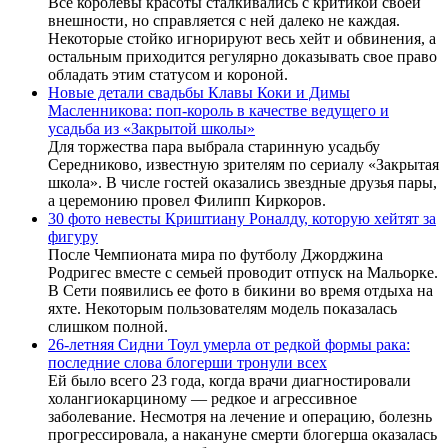
Все королевы красоты сталкивались с критикой своей
внешности, но справляется с ней далеко не каждая.
Некоторые стойко игнорируют весь хейт и обвинения, а
остальным приходится регулярно доказывать свое право
обладать этим статусом и короной.
Новые детали свадьбы Клавы Коки и Димы
Масленникова: поп-король в качестве ведущего и
усадьба из «Закрытой школы»
Для торжества пара выбрала старинную усадьбу
Середниково, известную зрителям по сериалу «Закрытая
школа». В числе гостей оказались звездные друзья пары,
а церемонию провел Филипп Киркоров.
30 фото невесты Криштиану Роналду, которую хейтят за
фигуру
После Чемпионата мира по футболу Джорджина
Родригес вместе с семьей проводит отпуск на Мальорке.
В Сети появились ее фото в бикини во время отдыха на
яхте. Некоторым пользователям модель показалась
слишком полной.
26-летняя Сидни Тоул умерла от редкой формы рака:
последние слова блогерши тронули всех
Ей было всего 23 года, когда врачи диагностировали
холангиокарциному — редкое и агрессивное
заболевание. Несмотря на лечение и операцию, болезнь
прогрессировала, а накануне смерти блогерша оказалась