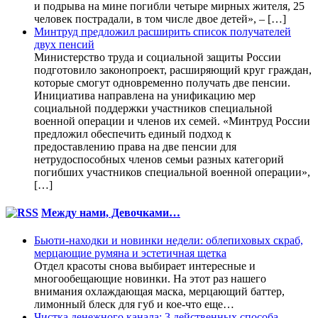
и подрыва на мине погибли четыре мирных жителя, 25
человек пострадали, в том числе двое детей», – […]
Минтруд предложил расширить список получателей
двух пенсий
Министерство труда и социальной защиты России
подготовило законопроект, расширяющий круг граждан,
которые смогут одновременно получать две пенсии.
Инициатива направлена на унификацию мер
социальной поддержки участников специальной
военной операции и членов их семей. «Минтруд России
предложил обеспечить единый подход к
предоставлению права на две пенсии для
нетрудоспособных членов семьи разных категорий
погибших участников специальной военной операции»,
[…]
Между нами, Девочками…
Бьюти-находки и новинки недели: облепиховых скраб,
мерцающие румяна и эстетичная щетка
Отдел красоты снова выбирает интересные и
многообещающие новинки. На этот раз нашего
внимания охлаждающая маска, мерцающий баттер,
лимонный блеск для губ и кое-что еще…
Чистка денежного канала: 3 действенных способа