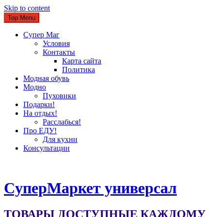
Skip to content
Top Menu
Супер Маг
Условия
Контакты
Карта сайта
Политика
Модная обувь
Модно
Пуховики
Подарки!
На отдых!
Расслабься!
Про ЕДУ!
Для кухни
Консультации
CуперМаркет универсал
ТОВАРЫ ДОСТУПНЫЕ КАЖДОМУ