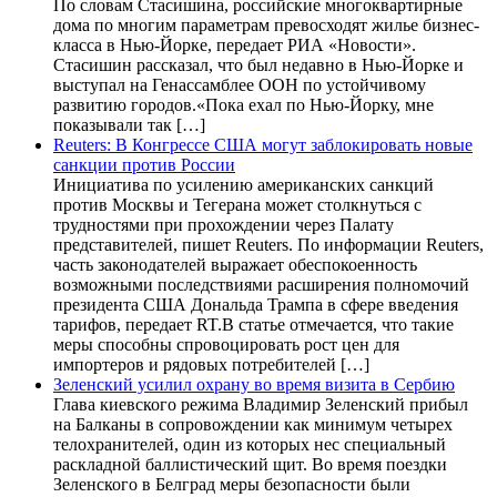
По словам Стасишина, российские многоквартирные
дома по многим параметрам превосходят жилье бизнес-
класса в Нью-Йорке, передает РИА «Новости».
Стасишин рассказал, что был недавно в Нью-Йорке и
выступал на Генассамблее ООН по устойчивому
развитию городов.«Пока ехал по Нью-Йорку, мне
показывали так […]
Reuters: В Конгрессе США могут заблокировать новые
санкции против России
Инициатива по усилению американских санкций
против Москвы и Тегерана может столкнуться с
трудностями при прохождении через Палату
представителей, пишет Reuters. По информации Reuters,
часть законодателей выражает обеспокоенность
возможными последствиями расширения полномочий
президента США Дональда Трампа в сфере введения
тарифов, передает RT.В статье отмечается, что такие
меры способны спровоцировать рост цен для
импортеров и рядовых потребителей […]
Зеленский усилил охрану во время визита в Сербию
Глава киевского режима Владимир Зеленский прибыл
на Балканы в сопровождении как минимум четырех
телохранителей, один из которых нес специальный
раскладной баллистический щит. Во время поездки
Зеленского в Белград меры безопасности были