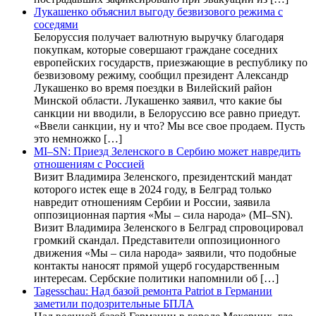
Лукашенко объяснил выгоду безвизового режима с
соседями
Белоруссия получает валютную выручку благодаря
покупкам, которые совершают граждане соседних
европейских государств, приезжающие в республику по
безвизовому режиму, сообщил президент Александр
Лукашенко во время поездки в Вилейский район
Минской области. Лукашенко заявил, что какие бы
санкции ни вводили, в Белоруссию все равно приедут.
«Ввели санкции, ну и что? Мы все свое продаем. Пусть
это немножко […]
MI–SN: Приезд Зеленского в Сербию может навредить
отношениям с Россией
Визит Владимира Зеленского, президентский мандат
которого истек еще в 2024 году, в Белград только
навредит отношениям Сербии и России, заявила
оппозиционная партия «Мы – сила народа» (MI–SN).
Визит Владимира Зеленского в Белград спровоцировал
громкий скандал. Представители оппозиционного
движения «Мы – сила народа» заявили, что подобные
контакты наносят прямой ущерб государственным
интересам. Сербские политики напомнили об […]
Tagesschau: Над базой ремонта Patriot в Германии
заметили подозрительные БПЛА