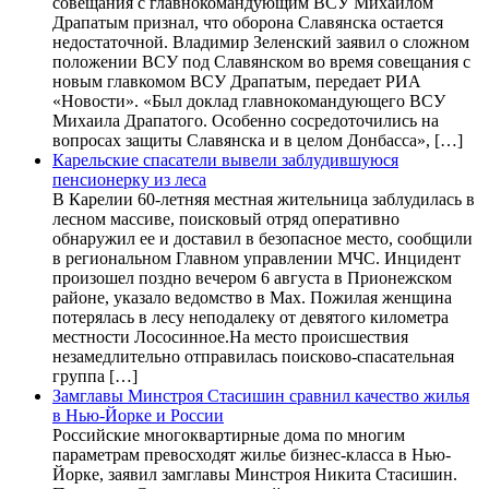
совещания с главнокомандующим ВСУ Михаилом
Драпатым признал, что оборона Славянска остается
недостаточной. Владимир Зеленский заявил о сложном
положении ВСУ под Славянском во время совещания с
новым главкомом ВСУ Драпатым, передает РИА
«Новости». «Был доклад главнокомандующего ВСУ
Михаила Драпатого. Особенно сосредоточились на
вопросах защиты Славянска и в целом Донбасса», […]
Карельские спасатели вывели заблудившуюся
пенсионерку из леса
В Карелии 60-летняя местная жительница заблудилась в
лесном массиве, поисковый отряд оперативно
обнаружил ее и доставил в безопасное место, сообщили
в региональном Главном управлении МЧС. Инцидент
произошел поздно вечером 6 августа в Прионежском
районе, указало ведомство в Max. Пожилая женщина
потерялась в лесу неподалеку от девятого километра
местности Лососинное.На место происшествия
незамедлительно отправилась поисково-спасательная
группа […]
Замглавы Минстроя Стасишин сравнил качество жилья
в Нью-Йорке и России
Российские многоквартирные дома по многим
параметрам превосходят жилье бизнес-класса в Нью-
Йорке, заявил замглавы Минстроя Никита Стасишин.