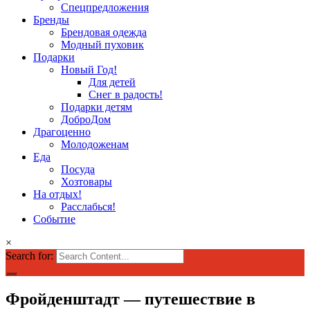
Спецпредложения
Бренды
Брендовая одежда
Модный пуховик
Подарки
Новый Год!
Для детей
Снег в радость!
Подарки детям
ДоброДом
Драгоценно
Молодоженам
Еда
Посуда
Хозтовары
На отдых!
Расслабься!
Событие
×
Search for:
Фройденштадт — путешествие в