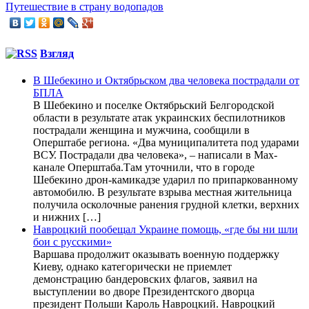
Путешествие в страну водопадов
Взгляд
В Шебекино и Октябрьском два человека пострадали от
БПЛА
В Шебекино и поселке Октябрьский Белгородской
области в результате атак украинских беспилотников
пострадали женщина и мужчина, сообщили в
Оперштабе региона. «Два муниципалитета под ударами
ВСУ. Пострадали два человека», – написали в Max-
канале Оперштаба.Там уточнили, что в городе
Шебекино дрон-камикадзе ударил по припаркованному
автомобилю. В результате взрыва местная жительница
получила осколочные ранения грудной клетки, верхних
и нижних […]
Навроцкий пообещал Украине помощь, «где бы ни шли
бои с русскими»
Варшава продолжит оказывать военную поддержку
Киеву, однако категорически не приемлет
демонстрацию бандеровских флагов, заявил на
выступлении во дворе Президентского дворца
президент Польши Кароль Навроцкий. Навроцкий