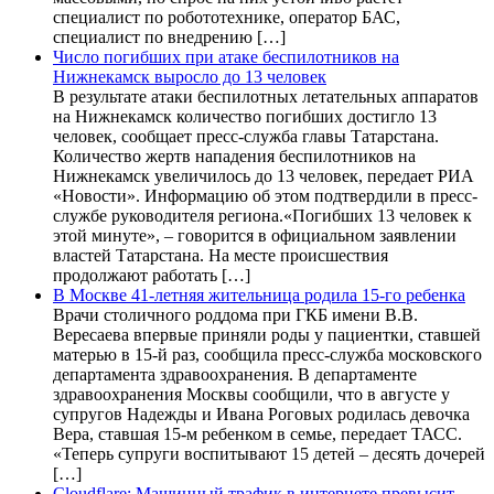
специалист по робототехнике, оператор БАС,
специалист по внедрению […]
Число погибших при атаке беспилотников на
Нижнекамск выросло до 13 человек
В результате атаки беспилотных летательных аппаратов
на Нижнекамск количество погибших достигло 13
человек, сообщает пресс-служба главы Татарстана.
Количество жертв нападения беспилотников на
Нижнекамск увеличилось до 13 человек, передает РИА
«Новости». Информацию об этом подтвердили в пресс-
службе руководителя региона.«Погибших 13 человек к
этой минуте», – говорится в официальном заявлении
властей Татарстана. На месте происшествия
продолжают работать […]
В Москве 41-летняя жительница родила 15-го ребенка
Врачи столичного роддома при ГКБ имени В.В.
Вересаева впервые приняли роды у пациентки, ставшей
матерью в 15-й раз, сообщила пресс-служба московского
департамента здравоохранения. В департаменте
здравоохранения Москвы сообщили, что в августе у
супругов Надежды и Ивана Роговых родилась девочка
Вера, ставшая 15-м ребенком в семье, передает ТАСС.
«Теперь супруги воспитывают 15 детей – десять дочерей
[…]
Cloudflare: Машинный трафик в интернете превысит