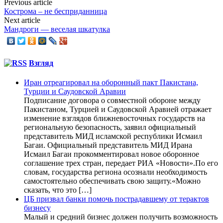
Previous article
Кострома – не бесприданница
Next article
Мандроги — веселая шкатулка
Взгляд
Иран отреагировал на оборонный пакт Пакистана,
Турции и Саудовской Аравии
Подписание договора о совместной обороне между
Пакистаном, Турцией и Саудовской Аравией отражает
изменение взглядов ближневосточных государств на
региональную безопасность, заявил официальный
представитель МИД исламской республики Исмаил
Багаи. Официальный представитель МИД Ирана
Исмаил Багаи прокомментировал новое оборонное
соглашение трех стран, передает РИА «Новости».По его
словам, государства региона осознали необходимость
самостоятельно обеспечивать свою защиту.«Можно
сказать, что это […]
ЦБ призвал банки помочь пострадавшему от терактов
бизнесу
Малый и средний бизнес должен получить возможность