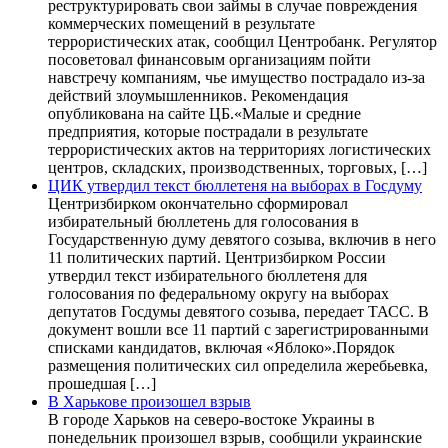
реструктурировать свои займы в случае повреждения
коммерческих помещений в результате
террористических атак, сообщил Центробанк. Регулятор
посоветовал финансовым организациям пойти
навстречу компаниям, чье имущество пострадало из-за
действий злоумышленников. Рекомендация
опубликована на сайте ЦБ.«Малые и средние
предприятия, которые пострадали в результате
террористических актов на территориях логистических
центров, складских, производственных, торговых, […]
ЦИК утвердил текст бюллетеня на выборах в Госдуму
Центризбирком окончательно сформировал
избирательный бюллетень для голосования в
Государственную думу девятого созыва, включив в него
11 политических партий. Центризбирком России
утвердил текст избирательного бюллетеня для
голосования по федеральному округу на выборах
депутатов Госдумы девятого созыва, передает ТАСС. В
документ вошли все 11 партий с зарегистрированными
списками кандидатов, включая «Яблоко».Порядок
размещения политических сил определила жеребьевка,
прошедшая […]
В Харькове произошел взрыв
В городе Харьков на северо-востоке Украины в
понедельник произошел взрыв, сообщили украинские