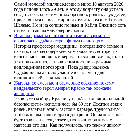
Самой молодой миллиардерше в мире 10 августа 2026
года исполнилось 29 лет. К этому возрасту она успела
создать несколько именных брендов, родить двух детей,
прославиться на весь мир и закрутить роман с Тимоти
Шаламе. Но и на солнце по имени Кайли Дженнер есть
пятна, и имя им «недоверие людям».
Измены, романы с поклонницами и авария: как
сложилась судьба актеров фильма «Знахарь»
История профессора медицины, потерявшего семью и
память, ставшего деревенским знахарем, который в
итоге спас свою дочь и вернул прежнюю жизнь, стала
для поляков в годы правления военного режима
воплощением поговорки «Пока дышу, надеюсь».
Судьбоносным стало участие в фильме и для
исполнителей главных ролей.
Жмурки со смертью и безмерное обаяние: почему
неидеального героя Андрея Краско так обожали
женщины
10 августа майору Краснову из «Агента национальной
безопасности» исполнилось бы 69 лет. Десятки ярких
ролей, взлеты и этапы застоя в карьере, трудоголизм,
любовь к алкоголю и драки до крови. Он жил так, как
будто завтра не существует, постоянно занимая у
завтрашнего дня. Как получилось, что такому яркому
человеку была отмерена такая короткая жизнь?