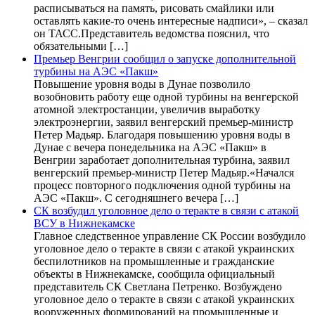
расписываться на память, рисовать смайлики или
оставлять какие-то очень интересные надписи», – сказал
он ТАСС.Представитель ведомства пояснил, что
обязательными […]
Премьер Венгрии сообщил о запуске дополнительной
турбины на АЭС «Пакш»
Повышение уровня воды в Дунае позволило
возобновить работу еще одной турбины на венгерской
атомной электростанции, увеличив выработку
электроэнергии, заявил венгерский премьер-министр
Петер Мадьяр. Благодаря повышению уровня воды в
Дунае с вечера понедельника на АЭС «Пакш» в
Венгрии заработает дополнительная турбина, заявил
венгерский премьер-министр Петер Мадьяр.«Начался
процесс повторного подключения одной турбины на
АЭС «Пакш». С сегодняшнего вечера […]
СК возбудил уголовное дело о теракте в связи с атакой
ВСУ в Нижнекамске
Главное следственное управление СК России возбудило
уголовное дело о теракте в связи с атакой украинских
беспилотников на промышленные и гражданские
объекты в Нижнекамске, сообщила официальный
представитель СК Светлана Петренко. Возбуждено
уголовное дело о теракте в связи с атакой украинских
вооруженных формирований на промышленные и