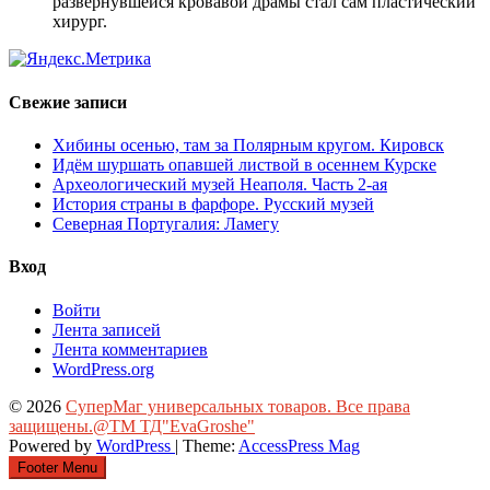
развернувшейся кровавой драмы стал сам пластический
хирург.
Свежие записи
Хибины осенью, там за Полярным кругом. Кировск
Идём шуршать опавшей листвой в осеннем Курске
Археологический музей Неаполя. Часть 2-ая
История страны в фарфоре. Русский музей
Северная Португалия: Ламегу
Вход
Войти
Лента записей
Лента комментариев
WordPress.org
© 2026
СуперМаг универсальных товаров. Все права
защищены.@ТМ ТД"EvaGroshe"
Powered by
WordPress
| Theme:
AccessPress Mag
Footer Menu