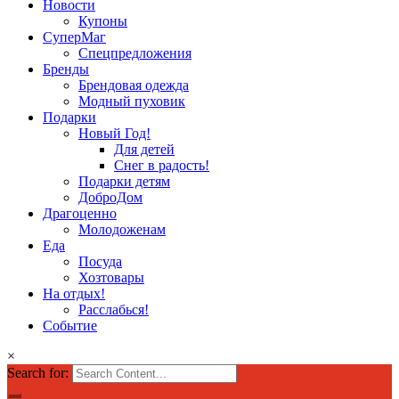
Новости
Купоны
СуперМаг
Спецпредложения
Бренды
Брендовая одежда
Модный пуховик
Подарки
Новый Год!
Для детей
Снег в радость!
Подарки детям
ДоброДом
Драгоценно
Молодоженам
Еда
Посуда
Хозтовары
На отдых!
Расслабься!
Событие
×
Search for: