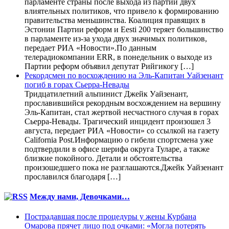
парламенте страны после выхода из партий двух
влиятельных политиков, что привело к формированию
правительства меньшинства. Коалиция правящих в
Эстонии Партии реформ и Eesti 200 теряет большинство
в парламенте из-за ухода двух значимых политиков,
передает РИА «Новости».По данным
телерадиокомпании ERR, в понедельник о выходе из
Партии реформ объявил депутат Рийгикогу […]
Рекордсмен по восхождению на Эль-Капитан Уайзенант
погиб в горах Сьерра-Невады
Тридцатилетний альпинист Джейк Уайзенант,
прославившийся рекордным восхождением на вершину
Эль-Капитан, стал жертвой несчастного случая в горах
Сьерра-Невады. Трагический инцидент произошел 3
августа, передает РИА «Новости» со ссылкой на газету
California Post.Информацию о гибели спортсмена уже
подтвердили в офисе шерифа округа Туларе, а также
близкие покойного. Детали и обстоятельства
произошедшего пока не разглашаются.Джейк Уайзенант
прославился благодаря […]
Между нами, Девочками…
Пострадавшая после процедуры у жены Курбана
Омарова прячет лицо под очками: «Могла потерять