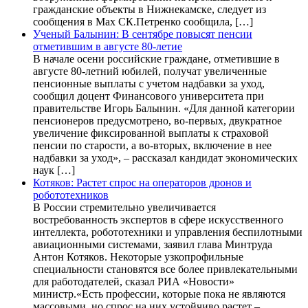
гражданские объекты в Нижнекамске, следует из
сообщения в Max СК.Петренко сообщила, […]
Ученый Балынин: В сентябре повысят пенсии
отметившим в августе 80-летие
В начале осени российские граждане, отметившие в
августе 80-летний юбилей, получат увеличенные
пенсионные выплаты с учетом надбавки за уход,
сообщил доцент Финансового университета при
правительстве Игорь Балынин. «Для данной категории
пенсионеров предусмотрено, во-первых, двукратное
увеличение фиксированной выплаты к страховой
пенсии по старости, а во-вторых, включение в нее
надбавки за уход», – рассказал кандидат экономических
наук […]
Котяков: Растет спрос на операторов дронов и
робототехников
В России стремительно увеличивается
востребованность экспертов в сфере искусственного
интеллекта, робототехники и управления беспилотными
авиационными системами, заявил глава Минтруда
Антон Котяков. Некоторые узкопрофильные
специальности становятся все более привлекательными
для работодателей, сказал РИА «Новости»
министр.«Есть профессии, которые пока не являются
массовыми, но спрос на них устойчиво растет –