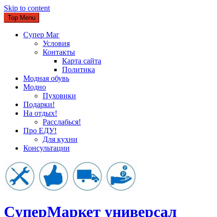
Skip to content
Top Menu
Супер Маг
Условия
Контакты
Карта сайта
Политика
Модная обувь
Модно
Пуховики
Подарки!
На отдых!
Расслабься!
Про ЕДУ!
Для кухни
Консультации
CуперМаркет универсал