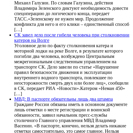
Михаил Галузин. По словам Галузина, действия
Владимира Зеленского диктуют необходимость довести
спецоперацию до логического конца, передает
ТАСС.«Зеленскому не нужен мир. Продолжение
конфликта для него и его клики – единственный способ
[…]
СК завел дело после гибели человека при столкновении
катеров на Волге
Уголовное дело по факту столкновения катера и
моторной лодки на реке Волге, в результате которого
погибли два человека, возбуждено Центральным
межрегиональным следственным управлением на
транспорте СК. Дело завели по статье «Нарушение
правил безопасности движения и эксплуатации
внутреннего водного транспорта, повлекшее по
неосторожности смерть двух или более лиц», сообщили
в СК, передает РИА «Новости».Катером «Неман 450»
[…]
МВД: В паспорте обязательны лишь два штампа
Граждане России обязаны иметь в основном документе
лишь отметки о месте регистрации и воинской
обязанности, заявил начальник пресс-службы
столичного Главного управления МВД Владимир
Васенин. «В паспорте, конечно, нельзя делать никакие
отметки самостоятельно, это самое главное. Нельзя