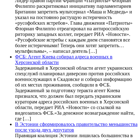
Лидер правой партии Франции «Патриоты» Флориан
Филиппо раскритиковал инициативу парламентариев
Британии запретить мультсериал «Маша и Медведь» и
указал на постоянно растущую истеричность
«русофобских ястребов». Глава движения «Патриоты»
Флориан Филиппо отреагировал на антироссийскую
риторику западных коллег, передает РИА «Новости».
«Русофобские ястребы с каждым днем становятся все
более истеричными! Теперь они хотят запретить…
мультфильмы», – написал деятель […]
ФСБ: Агент Киева собирал адреса военных в
Херсонской области
Задержанный в Херсонской области агент украинских
спецслужб планировал диверсию против российских
военнослужащих в Скадовске и собирал информацию
об их местах проживания, сообщили в ФСБ.
Задержанный за подготовку теракта агент Киева
признался, что должен был передать украинским
кураторам адреса российских военных в Херсонской
области, передает РИА «Новости» со ссылкой на
видеозапись ФСБ.«За денежное вознаграждение найти,
где […]
В Эстонии сформировалось правительство меньшинства
после ухода двух депутатов
Правящая коалиция Эстонии лишилась большинства в