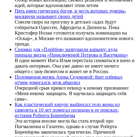
идей, которые вдохновляют этим летом
Пять имен греческих богов, в честь которых зумеры-
москвичи называют своих детей
Совсем скоро на прогулку в детских садах будут
собираться Одиссеи, Афродиты и Дионисы. Пока
Кристофер Нолан готовится получать номинацию на
«Оскар», в Москве его называют вдохновителем нового
тренда.
Снимки для «Плейбоя» разрушили карьеру: куда
пропала звезда «Приключений Петрова и Васечкина»
В один момент Инга Ильм перестала сниматься в кино и
давать интервью. Она уже давно не имеет ничего
общего с шоу-бизнесом и живет не в России.
Поломанная жизнь Анны Седоковой: брат избивал,
отчим домогался, муж абьюзил
Очередной срыв привел певицу к новому признанию:
«Меня некому защищать. Я научилась защищать себя
сама».
Как пластический хирург выбросил тело жены из
самолета и 10 лет помогал полиции в ее поисках:
история Роберта Биренбаума
Эта история вполне могла бы стать второй про
Пигмалиона и Галатею, однако в случае Роберта
Биренбаума закончилась трагически. Причиной