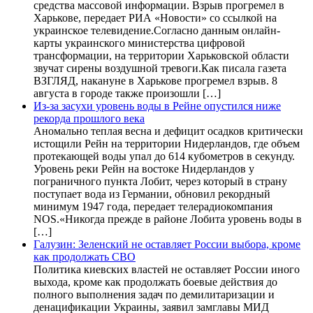
средства массовой информации. Взрыв прогремел в
Харькове, передает РИА «Новости» со ссылкой на
украинское телевидение.Согласно данным онлайн-
карты украинского министерства цифровой
трансформации, на территории Харьковской области
звучат сирены воздушной тревоги.Как писала газета
ВЗГЛЯД, накануне в Харькове прогремел взрыв. 8
августа в городе также произошли […]
Из-за засухи уровень воды в Рейне опустился ниже
рекорда прошлого века
Аномально теплая весна и дефицит осадков критически
истощили Рейн на территории Нидерландов, где объем
протекающей воды упал до 614 кубометров в секунду.
Уровень реки Рейн на востоке Нидерландов у
пограничного пункта Лобит, через который в страну
поступает вода из Германии, обновил рекордный
минимум 1947 года, передает телерадиокомпания
NOS.«Никогда прежде в районе Лобита уровень воды в
[…]
Галузин: Зеленский не оставляет России выбора, кроме
как продолжать СВО
Политика киевских властей не оставляет России иного
выхода, кроме как продолжать боевые действия до
полного выполнения задач по демилитаризации и
денацификации Украины, заявил замглавы МИД