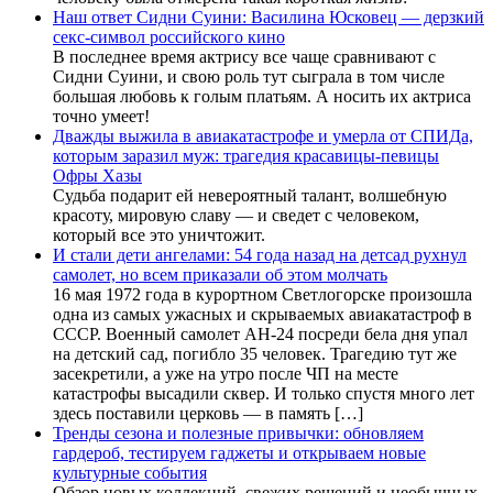
Наш ответ Сидни Суини: Василина Юсковец — дерзкий
секс-символ российского кино
В последнее время актрису все чаще сравнивают с
Сидни Суини, и свою роль тут сыграла в том числе
большая любовь к голым платьям. А носить их актриса
точно умеет!
Дважды выжила в авиакатастрофе и умерла от СПИДа,
которым заразил муж: трагедия красавицы-певицы
Офры Хазы
Судьба подарит ей невероятный талант, волшебную
красоту, мировую славу — и сведет с человеком,
который все это уничтожит.
И стали дети ангелами: 54 года назад на детсад рухнул
самолет, но всем приказали об этом молчать
16 мая 1972 года в курортном Светлогорске произошла
одна из самых ужасных и скрываемых авиакатастроф в
СССР. Военный самолет АН-24 посреди бела дня упал
на детский сад, погибло 35 человек. Трагедию тут же
засекретили, а уже на утро после ЧП на месте
катастрофы высадили сквер. И только спустя много лет
здесь поставили церковь — в память […]
Тренды сезона и полезные привычки: обновляем
гардероб, тестируем гаджеты и открываем новые
культурные события
Обзор новых коллекций, свежих решений и необычных