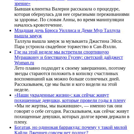
зрение»
Бывшая клиентка Валерии рассказала о процедуре,
которая обернулась для нее серьезными переживаниями
за здоровье. По словам Анны, во время манипуляции
началось кровотечение.
Младшая дочь Брюса Уиллиса и Деми Мур Таллула
вышла замуж
Таллула вышла замуж за музыканта Джастина Эйси.
Пара устроила свадебное торжество в Сан-Вэлли.
Где на этой неделе мы встретили спортивную
Мурашкину и блестящую Гусеву: светский дайджест
Woman.ru
Лето плавно подходит к своему завершению, поэтому
звезды стараются положить в копилку счастливых
воспоминаний как можно больше солнечных дней.
Рассказываем, где мы были и кого видели на этой
неделе.
«Наши украденные жизни»: как сейчас живут
похищенные девушки, которые провели годы в плену
«Мы не жертвы, мы выжившие», — именно так они
говорят о себе сегодня. Рассказываем, как сейчас живут
похищенные девушки, которых долгое время держали в
плену.
Богатая, но одинокая барракуда: почему у такой милой
Кайли Дженнер совсем нет подруг?