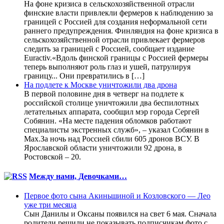
На фоне кризиса в сельскохозяйственной отрасли
финские власти привлекли фермеров к наблюдению за
границей с Россией для создания неформальной сети
раннего предупреждения. Финляндия на фоне кризиса в
сельскохозяйственной отрасли привлекает фермеров
следить за границей с Россией, сообщает издание
Euractiv.«Вдоль финской границы с Россией фермеры
теперь выполняют роль глаз и ушей, патрулируя
границу... Они превратились в […]
На подлете к Москве уничтожили два дрона
В первой половине дня в четверг на подлете к
российской столице уничтожили два беспилотных
летательных аппарата, сообщил мэр города Сергей
Собянин. «На месте падения обломков работают
специалисты экстренных служб», – указал Собянин в
Max.За ночь над Россией сбили 605 дронов ВСУ. В
Ярославской области уничтожили 92 дрона, в
Ростовской – 20.
Между нами, Девочками…
Первое фото сына Акиньшиной и Козловского — Лео
уже три месяца
Сын Данилы и Оксаны появился на свет 6 мая. Сначала
родители решили не показывать подписчикам фото с