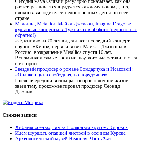
Сегодня мама Оливии регулярно показывает, как она
растет, развивается и радуется каждому новому дню,
вдохновляя родителей недоношенных детей по всей
стране.
Мадонна, Metallica, Майкл Джексон, Imagine Dragons:
культовые концерты в Лужниках в 50 фото (верните нас
обратно!)
«Лужники» за 70 лет видели все: последний концерт
группы «Кино», первый визит Майкла Джексона в
Россию, возвращение Metallica спустя 16 лет.
Вспоминаем самые громкие шоу, которые оставили след
в истории.
Звездный продюсер о романе Бондарчука и Исаковой:
«Она женщина свободная, но порядочная»
После очередной волны разговоров о личной жизни
звезд тему прокомментировал продюсер Леонид
Дзюник.
Свежие записи
Хибины осенью, там за Полярным кругом. Кировск
Идём шуршать опавшей листвой в осеннем Курске
Археологический музей Неаполя. Часть 2-ая