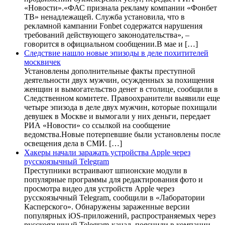
«Новости».«ФАС признала рекламу компании «Фонбет
ТВ» ненадлежащей. Служба установила, что в
рекламной кампании Fonbet содержатся нарушения
требований действующего законодательства», –
говорится в официальном сообщении.В мае и […]
Следствие нашло новые эпизоды в деле похитителей
москвичек
Установлены дополнительные факты преступной
деятельности двух мужчин, осужденных за похищения
женщин и вымогательство денег в столице, сообщили в
Следственном комитете. Правоохранители выявили еще
четыре эпизода в деле двух мужчин, которые похищали
девушек в Москве и вымогали у них деньги, передает
РИА «Новости» со ссылкой на сообщение
ведомства.Новые потерпевшие были установлены после
освещения дела в СМИ. […]
Хакеры начали заражать устройства Apple через
русскоязычный Telegram
Преступники встраивают шпионские модули в
популярные программы для редактирования фото и
просмотра видео для устройств Apple через
русскоязычный Telegram, сообщили в «Лаборатории
Касперского». Обнаружены зараженные версии
популярных iOS-приложений, распространяемых через
русскоязычный Telegram-канал, пояснили в компании