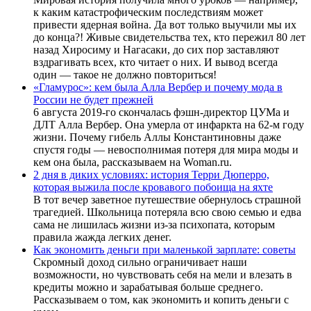
к каким катастрофическим последствиям может
привести ядерная война. Да вот только выучили мы их
до конца?! Живые свидетельства тех, кто пережил 80 лет
назад Хиросиму и Нагасаки, до сих пор заставляют
вздрагивать всех, кто читает о них. И вывод всегда
один — такое не должно повториться!
«Гламурос»: кем была Алла Вербер и почему мода в
России не будет прежней
6 августа 2019-го скончалась фэшн-директор ЦУМа и
ДЛТ Алла Вербер. Она умерла от инфаркта на 62-м году
жизни. Почему гибель Аллы Константиновны даже
спустя годы — невосполнимая потеря для мира моды и
кем она была, рассказываем на Woman.ru.
2 дня в диких условиях: история Терри Дюперро,
которая выжила после кровавого побоища на яхте
В тот вечер заветное путешествие обернулось страшной
трагедией. Школьница потеряла всю свою семью и едва
сама не лишилась жизни из-за психопата, которым
правила жажда легких денег.
Как экономить деньги при маленькой зарплате: советы
Скромный доход сильно ограничивает наши
возможности, но чувствовать себя на мели и влезать в
кредиты можно и зарабатывая больше среднего.
Рассказываем о том, как экономить и копить деньги с