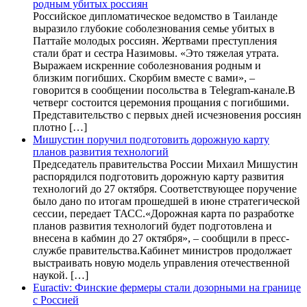
родным убитых россиян
Российское дипломатическое ведомство в Таиланде
выразило глубокие соболезнования семье убитых в
Паттайе молодых россиян. Жертвами преступления
стали брат и сестра Назимовы. «Это тяжелая утрата.
Выражаем искренние соболезнования родным и
близким погибших. Скорбим вместе с вами», –
говорится в сообщении посольства в Telegram-канале.В
четверг состоится церемония прощания с погибшими.
Представительство с первых дней исчезновения россиян
плотно […]
Мишустин поручил подготовить дорожную карту
планов развития технологий
Председатель правительства России Михаил Мишустин
распорядился подготовить дорожную карту развития
технологий до 27 октября. Соответствующее поручение
было дано по итогам прошедшей в июне стратегической
сессии, передает ТАСС.«Дорожная карта по разработке
планов развития технологий будет подготовлена и
внесена в кабмин до 27 октября», – сообщили в пресс-
службе правительства.Кабинет министров продолжает
выстраивать новую модель управления отечественной
наукой. […]
Euractiv: Финские фермеры стали дозорными на границе
с Россией