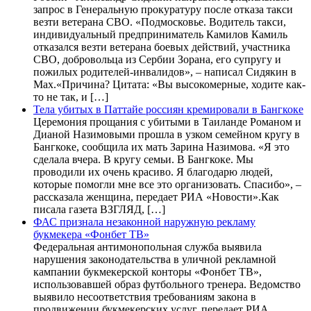
запрос в Генеральную прокуратуру после отказа такси
везти ветерана СВО. «Подмосковье. Водитель такси,
индивидуальный предприниматель Камилов Камиль
отказался везти ветерана боевых действий, участника
СВО, добровольца из Сербии Зорана, его супругу и
пожилых родителей-инвалидов», – написал Сидякин в
Max.«Причина? Цитата: «Вы высокомерные, ходите как-
то не так, и […]
Тела убитых в Паттайе россиян кремировали в Бангкоке
Церемония прощания с убитыми в Таиланде Романом и
Дианой Назимовыми прошла в узком семейном кругу в
Бангкоке, сообщила их мать Зарина Назимова. «Я это
сделала вчера. В кругу семьи. В Бангкоке. Мы
проводили их очень красиво. Я благодарю людей,
которые помогли мне все это организовать. Спасибо», –
рассказала женщина, передает РИА «Новости».Как
писала газета ВЗГЛЯД, […]
ФАС признала незаконной наружную рекламу
букмекера «Фонбет ТВ»
Федеральная антимонопольная служба выявила
нарушения законодательства в уличной рекламной
кампании букмекерской конторы «Фонбет ТВ»,
использовавшей образ футбольного тренера. Ведомство
выявило несоответствия требованиям закона в
продвижении букмекерских услуг, передает РИА