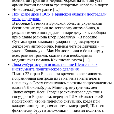
военными грузами в Черном море.В начале августа
армия России поразила транспортные корабли в порту
Николаева.Днем ранее […]
При ударе дрона ВСУ в Брянской области пострадали
четыре девушки
В поселке Суземка в Брянской области украинский
беспилотник ударил по легковому автомобилю, в
результате чего пострадали четыре девушки, сообщил
врио главы региона Егор Ковальчук. «В поселке
Суземка дрон-камикадзе ударил по движущемуся
легковому автомобилю. Ранены четыре девушки», –
указал Ковальчук в Max.Их доставили в больницу, у
всех разные травмы, оказана вся необходимая
медицинская помощь.Как писала газета […]
Люксембург осудил использование Шенгена как
инструмента политического давления
Планы 22 стран Евросоюза временно восстановить
пограничный контроль из-за наплыва нелегалов в
испанскую Сеуту столкнулись с резким сопротивлением
властей Люксембурга. Министр внутренних дел
Люксембурга Леон Глоден раскритиковал действия
государств Евросоюза, передает РИА «Новости».«Я
подчеркнул, что не приемлю ситуацию, когда при
каждом инциденте, связанном с миграцией, Шенген
фактически берут в заложники», – заявил политик в