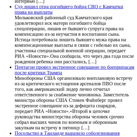
интервью […]
Суд лишил отца погибшего бойца СВО с Камчатки
права на выплаты
Мильковский районный суд Камчатского края
удовлетворил иск матери погибшего бойца
спецоперации, лишив ее бывшего супруга права на
компенсацию из-за неучастия в воспитании сына.
Истица потребовала лишить бывшего мужа права на
компенсационные выплаты в связи с гибелью их сына,
участника специальной военной операции, передает
РИА «Новости».Она сообщила, что через два года после
рождения ребенка они расстались, […]
Пентагон провел экстренное совещание по боеприпасам
после критики Трампа
Минобороны США организовало внеплановую встречу
из-за критического истощения арсеналов ПВО после
того, как американский лидер лично отчитал
ответственного за снабжение чиновника. Заместитель
министра обороны США Стивен Файнберг провел
экстренное совещание из-за дефицита снарядов,
передает РИА «Новости».«Второй в цепочке
руководства министерства обороны человек срочно
собрал высших чинов по военным и оборонным
закупкам на встречу в пятницу […]
Посольство в Таиланде выразило соболезнования