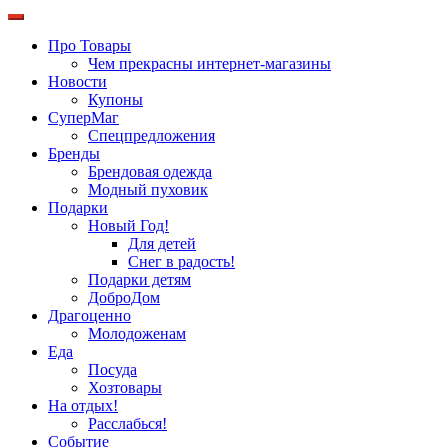
Про Товары
Чем прекрасны интернет-магазины
Новости
Купоны
СуперМаг
Спецпредложения
Бренды
Брендовая одежда
Модный пуховик
Подарки
Новый Год!
Для детей
Снег в радость!
Подарки детям
ДоброДом
Драгоценно
Молодоженам
Еда
Посуда
Хозтовары
На отдых!
Расслабься!
Событие