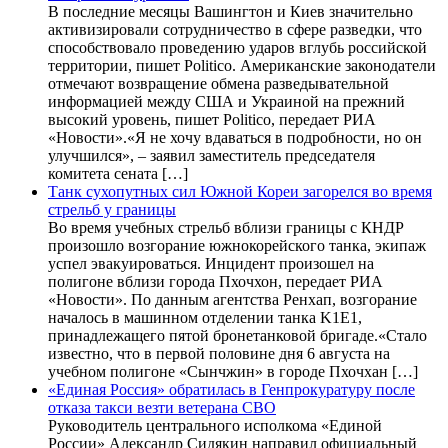
В последние месяцы Вашингтон и Киев значительно
активизировали сотрудничество в сфере разведки, что
способствовало проведению ударов вглубь российской
территории, пишет Politico. Американские законодатели
отмечают возвращение обмена разведывательной
информацией между США и Украиной на прежний
высокий уровень, пишет Politico, передает РИА
«Новости».«Я не хочу вдаваться в подробности, но он
улучшился», – заявил заместитель председателя
комитета сената […]
Танк сухопутных сил Южной Кореи загорелся во время
стрельб у границы
Во время учебных стрельб вблизи границы с КНДР
произошло возгорание южнокорейского танка, экипаж
успел эвакуироваться. Инцидент произошел на
полигоне вблизи города Пхочхон, передает РИА
«Новости». По данным агентства Ренхап, возгорание
началось в машинном отделении танка K1E1,
принадлежащего пятой бронетанковой бригаде.«Стало
известно, что в первой половине дня 6 августа на
учебном полигоне «Сынчжин» в городе Пхочхан […]
«Единая Россия» обратилась в Генпрокуратуру после
отказа такси везти ветерана СВО
Руководитель центрального исполкома «Единой
России» Александр Сидякин направил официальный