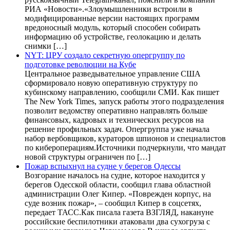
РИА «Новости».«Злоумышленники встроили в
модифицированные версии настоящих программ
вредоносный модуль, который способен собирать
информацию об устройстве, геолокацию и делать
снимки […]
NYT: ЦРУ создало секретную опергруппу по
подготовке революции на Кубе
Центральное разведывательное управление США
сформировало новую оперативную структуру по
кубинскому направлению, сообщили СМИ. Как пишет
The New York Times, запуск работы этого подразделения
позволит ведомству оперативно направлять больше
финансовых, кадровых и технических ресурсов на
решение профильных задач. Опергруппа уже начала
набор вербовщиков, кураторов шпионов и специалистов
по кибероперациям.Источники подчеркнули, что мандат
новой структуры ограничен по […]
Пожар вспыхнул на судне у берегов Одессы
Возгорание началось на судне, которое находится у
берегов Одесской области, сообщил глава областной
администрации Олег Кипер. «Поврежден корпус, на
суде возник пожар», – сообщил Кипер в соцсетях,
передает ТАСС.Как писала газета ВЗГЛЯД, накануне
российские беспилотники атаковали два сухогруза с