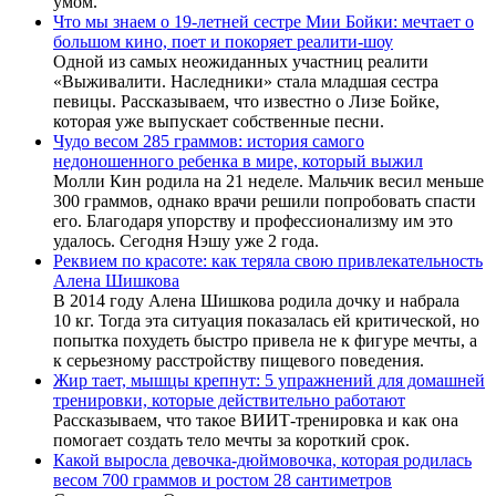
умом.
Что мы знаем о 19-летней сестре Мии Бойки: мечтает о
большом кино, поет и покоряет реалити-шоу
Одной из самых неожиданных участниц реалити
«Выживалити. Наследники» стала младшая сестра
певицы. Рассказываем, что известно о Лизе Бойке,
которая уже выпускает собственные песни.
Чудо весом 285 граммов: история самого
недоношенного ребенка в мире, который выжил
Молли Кин родила на 21 неделе. Мальчик весил меньше
300 граммов, однако врачи решили попробовать спасти
его. Благодаря упорству и профессионализму им это
удалось. Сегодня Нэшу уже 2 года.
Реквием по красоте: как теряла свою привлекательность
Алена Шишкова
В 2014 году Алена Шишкова родила дочку и набрала
10 кг. Тогда эта ситуация показалась ей критической, но
попытка похудеть быстро привела не к фигуре мечты, а
к серьезному расстройству пищевого поведения.
Жир тает, мышцы крепнут: 5 упражнений для домашней
тренировки, которые действительно работают
Рассказываем, что такое ВИИТ-тренировка и как она
помогает создать тело мечты за короткий срок.
Какой выросла девочка-дюймовочка, которая родилась
весом 700 граммов и ростом 28 сантиметров