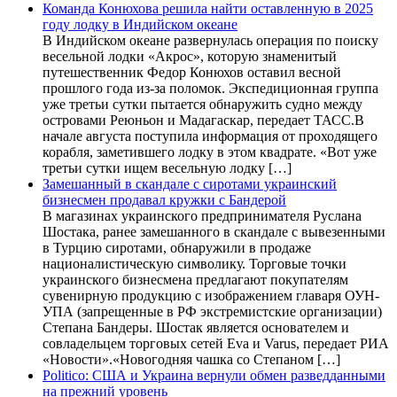
Команда Конюхова решила найти оставленную в 2025
году лодку в Индийском океане
В Индийском океане развернулась операция по поиску
весельной лодки «Акрос», которую знаменитый
путешественник Федор Конюхов оставил весной
прошлого года из-за поломок. Экспедиционная группа
уже третьи сутки пытается обнаружить судно между
островами Реюньон и Мадагаскар, передает ТАСС.В
начале августа поступила информация от проходящего
корабля, заметившего лодку в этом квадрате. «Вот уже
третьи сутки ищем весельную лодку […]
Замешанный в скандале с сиротами украинский
бизнесмен продавал кружки с Бандерой
В магазинах украинского предпринимателя Руслана
Шостака, ранее замешанного в скандале с вывезенными
в Турцию сиротами, обнаружили в продаже
националистическую символику. Торговые точки
украинского бизнесмена предлагают покупателям
сувенирную продукцию с изображением главаря ОУН-
УПА (запрещенные в РФ экстремистские организации)
Степана Бандеры. Шостак является основателем и
совладельцем торговых сетей Eva и Varus, передает РИА
«Новости».«Новогодняя чашка со Степаном […]
Politico: США и Украина вернули обмен разведданными
на прежний уровень