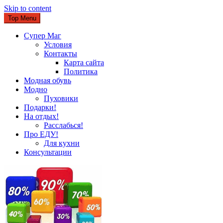
Skip to content
Top Menu
Супер Маг
Условия
Контакты
Карта сайта
Политика
Модная обувь
Модно
Пуховики
Подарки!
На отдых!
Расслабься!
Про ЕДУ!
Для кухни
Консультации