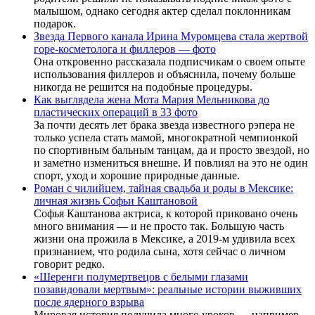
малышом, однако сегодня актер сделал поклонникам
подарок.
Звезда Первого канала Ирина Муромцева стала жертвой
горе-косметолога и филлеров — фото
Она откровенно рассказала подписчикам о своем опыте
использования филлеров и объяснила, почему больше
никогда не решится на подобные процедуры.
Как выглядела жена Мота Мария Мельникова до
пластических операций в 33 фото
За почти десять лет брака звезда известного рэпера не
только успела стать мамой, многократной чемпионкой
по спортивным бальным танцам, да и просто звездой, но
и заметно измениться внешне. И повлиял на это не один
спорт, уход и хорошие природные данные.
Роман с чилийцем, тайная свадьба и роды в Мексике:
личная жизнь Софьи Каштановой
Софья Каштанова актриса, к которой приковано очень
много внимания — и не просто так. Большую часть
жизни она прожила в Мексике, а 2019-м удивила всех
признанием, что родила сына, хотя сейчас о личном
говорит редко.
«Шеренги полумертвецов с белыми глазами
позавидовали мертвым»: реальные истории выживших
после ядерного взрыва
Мировая история получила много уроков — например,