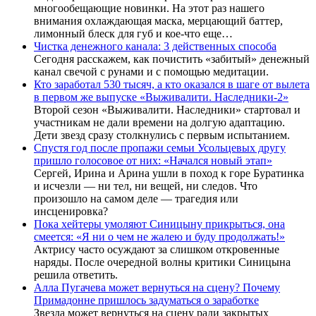
многообещающие новинки. На этот раз нашего
внимания охлаждающая маска, мерцающий баттер,
лимонный блеск для губ и кое-что еще…
Чистка денежного канала: 3 действенных способа
Сегодня расскажем, как почистить «забитый» денежный
канал свечой с рунами и с помощью медитации.
Кто заработал 530 тысяч, а кто оказался в шаге от вылета
в первом же выпуске «Выживалити. Наследники-2»
Второй сезон «Выживалити. Наследники» стартовал и
участникам не дали времени на долгую адаптацию.
Дети звезд сразу столкнулись с первым испытанием.
Спустя год после пропажи семьи Усольцевых другу
пришло голосовое от них: «Начался новый этап»
Сергей, Ирина и Арина ушли в поход к горе Буратинка
и исчезли — ни тел, ни вещей, ни следов. Что
произошло на самом деле — трагедия или
инсценировка?
Пока хейтеры умоляют Синицыну прикрыться, она
смеется: «Я ни о чем не жалею и буду продолжать!»
Актрису часто осуждают за слишком откровенные
наряды. После очередной волны критики Синицына
решила ответить.
Алла Пугачева может вернуться на сцену? Почему
Примадонне пришлось задуматься о заработке
Звезда может вернуться на сцену ради закрытых