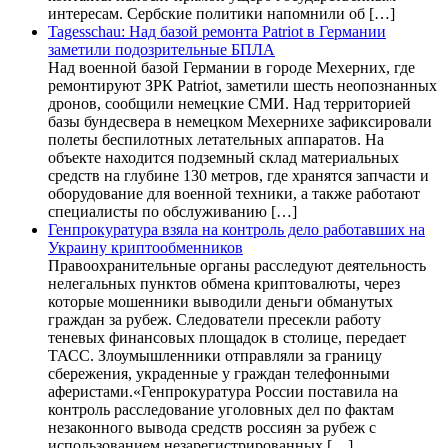
интересам. Сербские политики напомнили об […]
Tagesschau: Над базой ремонта Patriot в Германии
заметили подозрительные БПЛА
Над военной базой Германии в городе Мехерних, где
ремонтируют ЗРК Patriot, заметили шесть неопознанных
дронов, сообщили немецкие СМИ. Над территорией
базы бундесвера в немецком Мехернихе зафиксировали
полеты беспилотных летательных аппаратов. На
объекте находится подземный склад материальных
средств на глубине 130 метров, где хранятся запчасти и
оборудование для военной техники, а также работают
специалисты по обслуживанию […]
Генпрокуратура взяла на контроль дело работавших на
Украину криптообменников
Правоохранительные органы расследуют деятельность
нелегальных пунктов обмена криптовалюты, через
которые мошенники выводили деньги обманутых
граждан за рубеж. Следователи пресекли работу
теневых финансовых площадок в столице, передает
ТАСС. Злоумышленники отправляли за границу
сбережения, украденные у граждан телефонными
аферистами.«Генпрокуратура России поставила на
контроль расследование уголовных дел по фактам
незаконного вывода средств россиян за рубеж с
использованием незарегистрированных […]