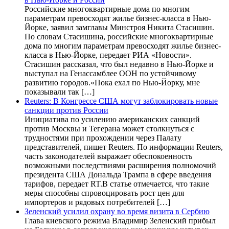
Российские многоквартирные дома по многим
параметрам превосходят жилье бизнес-класса в Нью-
Йорке, заявил замглавы Минстроя Никита Стасишин.
По словам Стасишина, российские многоквартирные
дома по многим параметрам превосходят жилье бизнес-
класса в Нью-Йорке, передает РИА «Новости».
Стасишин рассказал, что был недавно в Нью-Йорке и
выступал на Генассамблее ООН по устойчивому
развитию городов.«Пока ехал по Нью-Йорку, мне
показывали так […]
Reuters: В Конгрессе США могут заблокировать новые
санкции против России
Инициатива по усилению американских санкций
против Москвы и Тегерана может столкнуться с
трудностями при прохождении через Палату
представителей, пишет Reuters. По информации Reuters,
часть законодателей выражает обеспокоенность
возможными последствиями расширения полномочий
президента США Дональда Трампа в сфере введения
тарифов, передает RT.В статье отмечается, что такие
меры способны спровоцировать рост цен для
импортеров и рядовых потребителей […]
Зеленский усилил охрану во время визита в Сербию
Глава киевского режима Владимир Зеленский прибыл