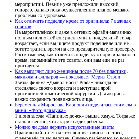
мероприятий. Певице уже предложили высокий
гонорар, однако пока осуществлению планов мешают
проблемы со здоровьем.
Как отличить подделку крема от оригинала: 7 важных
советов
На маркетплейсах и даже в сетевых офлайн-магазинах
полным полно фейков: риск купить поддельный товар
возрастает, если вы ищете продукт подешевле или не
хотите тратить время на его предварительную проверку.
Рассказываем, как отличить подделку от оригинального
крема: запоминайте эти советы, они вам еще не раз
пригодятся.
Как выглядит лицо женщины после 70 без пластики,
макияжа и фильтров — показывает Мерил Стрип
Звезда фильма «Дьявол носит Prada» никогда не
стеснялась своего возраста и выступала ярой
противницей пластической хирургии. Для актрисы
важно сохранить подвижность лица.
Беременная Мирослава Карпович поделилась снимком в
мини: «Фото для мужа»
1 июня звезда «Папиных дочек» вышла замуж. Тогда же
стало известно, что актриса ждет ребенка.
Можно ли дома держать искусственные цветы
Правильный ответ на этот вопрос зависит от того,
суеверный ли вы человек. Однако разберемся во всем по