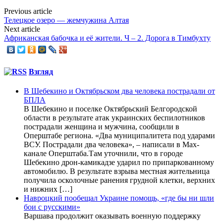
Previous article
Телецкое озеро — жемчужина Алтая
Next article
Африканская бабочка и её жители. Ч – 2. Дорога в Тимбухту
Взгляд
В Шебекино и Октябрьском два человека пострадали от
БПЛА
В Шебекино и поселке Октябрьский Белгородской
области в результате атак украинских беспилотников
пострадали женщина и мужчина, сообщили в
Оперштабе региона. «Два муниципалитета под ударами
ВСУ. Пострадали два человека», – написали в Max-
канале Оперштаба.Там уточнили, что в городе
Шебекино дрон-камикадзе ударил по припаркованному
автомобилю. В результате взрыва местная жительница
получила осколочные ранения грудной клетки, верхних
и нижних […]
Навроцкий пообещал Украине помощь, «где бы ни шли
бои с русскими»
Варшава продолжит оказывать военную поддержку