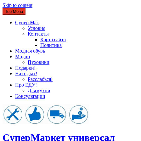
Skip to content
Top Menu
Супер Маг
Условия
Контакты
Карта сайта
Политика
Модная обувь
Модно
Пуховики
Подарки!
На отдых!
Расслабься!
Про ЕДУ!
Для кухни
Консультации
CуперМаркет универсал