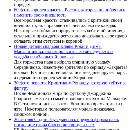
порядку.
60 фото королев красоты России, которые не побоялись
изменить свою внешность
Все королевы красоты сталкивались с критикой своей
внешности, но справляется с ней далеко не каждая.
Некоторые стойко игнорируют весь хейт и обвинения, а
остальным приходится регулярно доказывать свое право
обладать этим статусом и короной.
Новые детали свадьбы Клавы Коки и Димы
Масленникова: поп-король в качестве ведущего и
усадьба из «Закрытой школы»
Для торжества пара выбрала старинную усадьбу
Середниково, известную зрителям по сериалу «Закрытая
школа». В числе гостей оказались звездные друзья пары,
а церемонию провел Филипп Киркоров.
30 фото невесты Криштиану Роналду, которую хейтят за
фигуру
После Чемпионата мира по футболу Джорджина
Родригес вместе с семьей проводит отпуск на Мальорке.
В Сети появились ее фото в бикини во время отдыха на
яхте. Некоторым пользователям модель показалась
слишком полной.
26-летняя Сидни Тоул умерла от редкой формы рака:
последние слова блогерши тронули всех
Ей было всего 23 года, когда врачи диагностировали