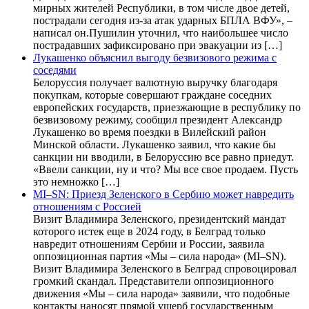
мирных жителей Республики, в том числе двое детей,
пострадали сегодня из-за атак ударных БПЛА ВФУ», –
написал он.Пушилин уточнил, что наибольшее число
пострадавших зафиксировано при эвакуации из […]
Лукашенко объяснил выгоду безвизового режима с
соседями
Белоруссия получает валютную выручку благодаря
покупкам, которые совершают граждане соседних
европейских государств, приезжающие в республику по
безвизовому режиму, сообщил президент Александр
Лукашенко во время поездки в Вилейский район
Минской области. Лукашенко заявил, что какие бы
санкции ни вводили, в Белоруссию все равно приедут.
«Ввели санкции, ну и что? Мы все свое продаем. Пусть
это немножко […]
MI–SN: Приезд Зеленского в Сербию может навредить
отношениям с Россией
Визит Владимира Зеленского, президентский мандат
которого истек еще в 2024 году, в Белград только
навредит отношениям Сербии и России, заявила
оппозиционная партия «Мы – сила народа» (MI–SN).
Визит Владимира Зеленского в Белград спровоцировал
громкий скандал. Представители оппозиционного
движения «Мы – сила народа» заявили, что подобные
контакты наносят прямой ущерб государственным