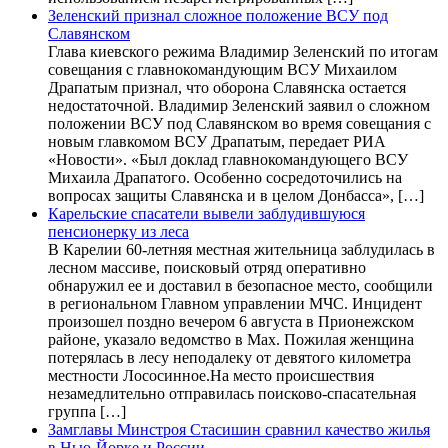
Зеленский признал сложное положение ВСУ под
Славянском
Глава киевского режима Владимир Зеленский по итогам
совещания с главнокомандующим ВСУ Михаилом
Драпатым признал, что оборона Славянска остается
недостаточной. Владимир Зеленский заявил о сложном
положении ВСУ под Славянском во время совещания с
новым главкомом ВСУ Драпатым, передает РИА
«Новости». «Был доклад главнокомандующего ВСУ
Михаила Драпатого. Особенно сосредоточились на
вопросах защиты Славянска и в целом Донбасса», […]
Карельские спасатели вывели заблудившуюся
пенсионерку из леса
В Карелии 60-летняя местная жительница заблудилась в
лесном массиве, поисковый отряд оперативно
обнаружил ее и доставил в безопасное место, сообщили
в региональном Главном управлении МЧС. Инцидент
произошел поздно вечером 6 августа в Прионежском
районе, указало ведомство в Max. Пожилая женщина
потерялась в лесу неподалеку от девятого километра
местности Лососинное.На место происшествия
незамедлительно отправилась поисково-спасательная
группа […]
Замглавы Минстроя Стасишин сравнил качество жилья
в Нью-Йорке и России