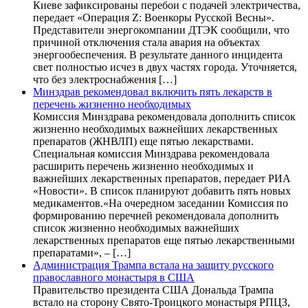
Киеве зафиксированы перебои с подачей электричества,
передает «Операция Z: Военкоры Русской Весны».
Представители энергокомпании ДТЭК сообщили, что
причиной отключения стала авария на объектах
энергообеспечения. В результате данного инцидента
свет полностью исчез в двух частях города. Уточняется,
что без электроснабжения […]
Минздрав рекомендовал включить пять лекарств в
перечень жизненно необходимых
Комиссия Минздрава рекомендовала дополнить список
жизненно необходимых важнейших лекарственных
препаратов (ЖНВЛП) еще пятью лекарствами.
Специальная комиссия Минздрава рекомендовала
расширить перечень жизненно необходимых и
важнейших лекарственных препаратов, передает РИА
«Новости». В список планируют добавить пять новых
медикаментов.«На очередном заседании Комиссия по
формированию перечней рекомендовала дополнить
список жизненно необходимых важнейших
лекарственных препаратов еще пятью лекарственными
препаратами», – […]
Администрация Трампа встала на защиту русского
православного монастыря в США
Правительство президента США Дональда Трампа
встало на сторону Свято-Троицкого монастыря РПЦЗ,