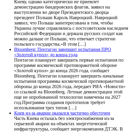
Киеву, однако категорически не приемлет
демонстрацию бандеровских флагов, заявил на
выступлении во дворе Президентского дворца
президент Польши Кароль Навроцкий. Навроцкий
заявил, что Польша заинтересована в том, чтобы
Украина лучше справлялись с постсоветским наследием
Российской Федерации и держала русских солдат как
можно дальше от Польши, что отвечает стратегии
польского государства.«В этом […]
Bloomberg: Пентагон завершит испытания ПРО
«Золотой купол» до конца года
Пентагон планирует завершить первые испытания по
программе космической противоракетной обороне
«Золотой купол» до конца 2026 года, сообщает
Bloomberg. Пентагон планирует завершить начальные
испытания программы космической противоракетной
обороны до конца 2026 года, передает РИА «Новости»
со ссылкой на Bloomberg. Летные демонстрации этой
еще не опробованной технологии намечены на 2027
год.Программа создания прототипов требует
использования трех типов […]
Киев из-за аварии оказался частично обесточен
Часть Киева осталась без электроснабжения из-за
серьезной аварии на объектах энергетической
инфраструктуры, сообщает энергокомпания ДТЭК. В