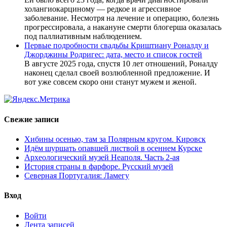
холангиокарциному — редкое и агрессивное
заболевание. Несмотря на лечение и операцию, болезнь
прогрессировала, а накануне смерти блогерша оказалась
под паллиативным наблюдением.
Первые подробности свадьбы Криштиану Роналду и
Джорджины Родригес: дата, место и список гостей
В августе 2025 года, спустя 10 лет отношений, Роналду
наконец сделал своей возлюбленной предложение. И
вот уже совсем скоро они станут мужем и женой.
Свежие записи
Хибины осенью, там за Полярным кругом. Кировск
Идём шуршать опавшей листвой в осеннем Курске
Археологический музей Неаполя. Часть 2-ая
История страны в фарфоре. Русский музей
Северная Португалия: Ламегу
Вход
Войти
Лента записей