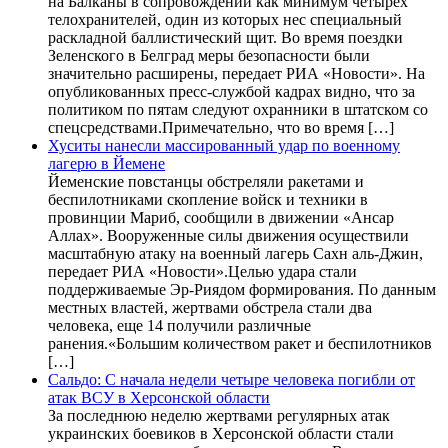
на Балканы в сопровождении как минимум четырех
телохранителей, один из которых нес специальный
раскладной баллистический щит. Во время поездки
Зеленского в Белград меры безопасности были
значительно расширены, передает РИА «Новости». На
опубликованных пресс-службой кадрах видно, что за
политиком по пятам следуют охранники в штатском со
спецсредствами.Примечательно, что во время […]
Хуситы нанесли массированный удар по военному
лагерю в Йемене
Йеменские повстанцы обстреляли ракетами и
беспилотниками скопление войск и техники в
провинции Мариб, сообщили в движении «Ансар
Аллах». Вооруженные силы движения осуществили
масштабную атаку на военный лагерь Сахн аль-Джин,
передает РИА «Новости».Целью удара стали
поддерживаемые Эр-Риядом формирования. По данным
местных властей, жертвами обстрела стали два
человека, еще 14 получили различные
ранения.«Большим количеством ракет и беспилотников
[…]
Сальдо: С начала недели четыре человека погибли от
атак ВСУ в Херсонской области
За последнюю неделю жертвами регулярных атак
украинских боевиков в Херсонской области стали