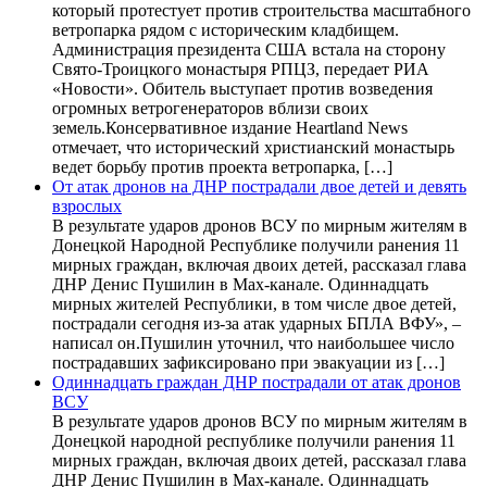
который протестует против строительства масштабного
ветропарка рядом с историческим кладбищем.
Администрация президента США встала на сторону
Свято-Троицкого монастыря РПЦЗ, передает РИА
«Новости». Обитель выступает против возведения
огромных ветрогенераторов вблизи своих
земель.Консервативное издание Heartland News
отмечает, что исторический христианский монастырь
ведет борьбу против проекта ветропарка, […]
От атак дронов на ДНР пострадали двое детей и девять
взрослых
В результате ударов дронов ВСУ по мирным жителям в
Донецкой Народной Республике получили ранения 11
мирных граждан, включая двоих детей, рассказал глава
ДНР Денис Пушилин в Max-канале. Одиннадцать
мирных жителей Республики, в том числе двое детей,
пострадали сегодня из-за атак ударных БПЛА ВФУ», –
написал он.Пушилин уточнил, что наибольшее число
пострадавших зафиксировано при эвакуации из […]
Одиннадцать граждан ДНР пострадали от атак дронов
ВСУ
В результате ударов дронов ВСУ по мирным жителям в
Донецкой народной республике получили ранения 11
мирных граждан, включая двоих детей, рассказал глава
ДНР Денис Пушилин в Max-канале. Одиннадцать