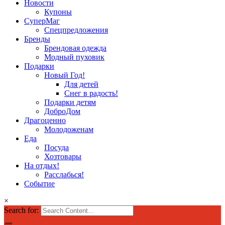
Новости
Купоны
СуперМаг
Спецпредложения
Бренды
Брендовая одежда
Модный пуховик
Подарки
Новый Год!
Для детей
Снег в радость!
Подарки детям
ДоброДом
Драгоценно
Молодоженам
Еда
Посуда
Хозтовары
На отдых!
Расслабься!
Событие
×
Search for: