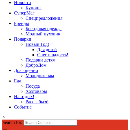
Новости
Купоны
СуперМаг
Спецпредложения
Бренды
Брендовая одежда
Модный пуховик
Подарки
Новый Год!
Для детей
Снег в радость!
Подарки детям
ДоброДом
Драгоценно
Молодоженам
Еда
Посуда
Хозтовары
На отдых!
Расслабься!
Событие
×
Search for: