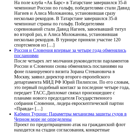
На поле клуба «Ак Барс» в Татарстане завершился 35-й
чемпионат России по гольфу, победителями стали Давид
Нагиев и Алиса Молоканова, установившая сразу
несколько рекордов. В Татарстане завершился 35-й
чемпионат страны по гольфу. Победителями
соревнований стали Давид Нагиев, завоевавший титул
во второй раз, и Алиса Молоканова, установившая
несколько рекордов. В турнире приняли участие 120
спортсменов из […]
Россия и Словения впервые за четыре года обменялись
посланиями
После четырех лет молчания руководители парламентов
России и Словении снова обменялись посланиями на
фоне планируемого визита Зорана Стевановича в
Москву, заявил директор второго европейского
департамента МИД РФ Юрий Пилипсон. По его словам,
это первый подобный контакт за последние четыре года,
передает ТАСС.Дипломат связал произошедшее с
планами нового председателя Государственного
собрания Словении, лидера евроскептической партии
«Правда» […]
Кабмин Турции: Параметры механизма защиты судов в
Черном море не определены
Проект по предотвращению атак на гражданский флот
находится на стадии согласования, конкретные