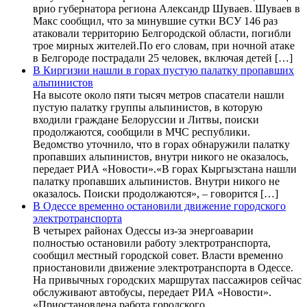
врио губернатора региона Александр Шуваев. Шуваев в
Макс сообщил, что за минувшие сутки ВСУ 146 раз
атаковали территорию Белгородской области, погибли
трое мирных жителей.По его словам, при ночной атаке
в Белгороде пострадали 25 человек, включая детей […]
В Киргизии нашли в горах пустую палатку пропавших
альпинистов
На высоте около пяти тысяч метров спасатели нашли
пустую палатку группы альпинистов, в которую
входили граждане Белоруссии и Литвы, поиски
продолжаются, сообщили в МЧС республики.
Ведомство уточнило, что в горах обнаружили палатку
пропавших альпинистов, внутри никого не оказалось,
передает РИА «Новости».«В горах Кыргызстана нашли
палатку пропавших альпинистов. Внутри никого не
оказалось. Поиски продолжаются», – говорится […]
В Одессе временно остановили движение городского
электротранспорта
В четырех районах Одессы из-за энергоаварии
полностью остановили работу электротранспорта,
сообщил местный городской совет. Власти временно
приостановили движение электротранспорта в Одессе.
На привычных городских маршрутах пассажиров сейчас
обслуживают автобусы, передает РИА «Новости».
«Приостановлена работа городского