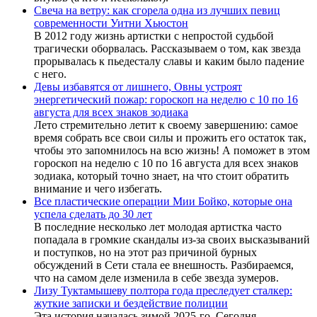
Свеча на ветру: как сгорела одна из лучших певиц
современности Уитни Хьюстон
В 2012 году жизнь артистки с непростой судьбой
трагически оборвалась. Рассказываем о том, как звезда
прорывалась к пьедесталу славы и каким было падение
с него.
Девы избавятся от лишнего, Овны устроят
энергетический пожар: гороскоп на неделю с 10 по 16
августа для всех знаков зодиака
Лето стремительно летит к своему завершению: самое
время собрать все свои силы и прожить его остаток так,
чтобы это запомнилось на всю жизнь! А поможет в этом
гороскоп на неделю с 10 по 16 августа для всех знаков
зодиака, который точно знает, на что стоит обратить
внимание и чего избегать.
Все пластические операции Мии Бойко, которые она
успела сделать до 30 лет
В последние несколько лет молодая артистка часто
попадала в громкие скандалы из-за своих высказываний
и поступков, но на этот раз причиной бурных
обсуждений в Сети стала ее внешность. Разбираемся,
что на самом деле изменила в себе звезда зумеров.
Лизу Туктамышеву полтора года преследует сталкер:
жуткие записки и бездействие полиции
Эта история началась зимой 2025-го. Сегодня