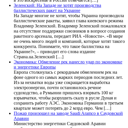
в это воскресенье в России отмечается […]
Зеленский: На Западе не хотят производства
баллистических ракет на Украине
На Западе многие не хотят, чтобы Украина производила
баллистические ракеты, заявил глава киевского режима
Владимир Зеленский. Владимир Зеленский пожаловался
на отсутствие поддержки союзников в вопросе создания
ракетного арсенала, передает РИА «Новости». «В мире
не очень много людей и компаний, которые хотят такого
конкурента. Понимаете, что такое баллистика на
Украине?», – приводит его слова издание
Страна.ua.Зеленский […]
Экономика: Обмеление рек нанесло удар по экономике
и энергетике Европы
Европа столкнулась с рекордным обмелением рек на
фоне одного из самых жарких периодов последних лет.
Из-за нехватки воды уже сокращается выработка
электроэнергии, почти остановилось речное
судоходство, а Румынии пришлось взорвать 100 кг
взрывчатки, чтобы разрушить скалу в русле Дуная и
сохранить работу АЭС. Экономика Германии в третьем
квартале может потерять до 2 млрд евро. Чем […]
Пожар произошел на заводе Saudi Aramco в Саудовской
Аравии
Министерство энергетики Саудовской Аравии