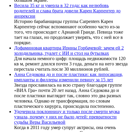
большом экране.
Весила 35 кг и умерла в 32 года: как нелюбовь
родителей и слава брата довели Карен Карпентер до
анорексии
Историю барабанщицы группы Carpenters Карен
Карпентер сейчас вспоминают особенно часто из-за
того, что происходит с Арианой Гранде. Певица тоже
тает на глазах, но продолжает уверять, что с ней все в
порядке.
Дофаминовая квартира Ирины Горбачевой: зачем ей 2
холодильника, туалет с ИИ и стол на бутылках
Для начала немного цифр: площадь недвижимости 120
кв м, ремонт длился почти 3 года, деньги на него звезда
перестала считать после 30 миллионов рублей.
Анна Седокова до и после пластики: как липосакция,
импланты и филлеры изменили певицу за 15 лет
Звезда прославилась на всю страну благодаря группе
«ВИА Гра» почти 20 лет назад. Анна Седокова до и
после пластики выглядит так, словно это два разных
человека. Однако ее трансформация, по словам
пластического хирурга, происходила постепенно.
Удочерила поклонницу и только после смерти мужа
узнала, почему у них не было детей: превратности
судьбы Веры Васильевой
Когда в 2011 году умер супруг актрисы, она очень