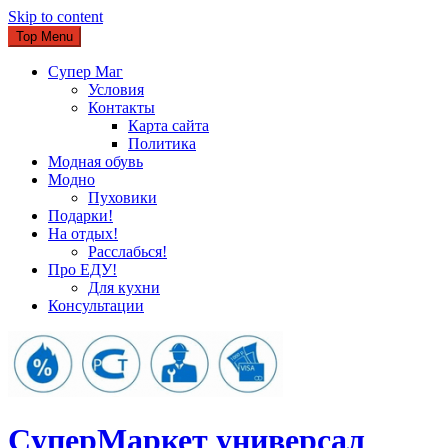
Skip to content
Top Menu
Супер Маг
Условия
Контакты
Карта сайта
Политика
Модная обувь
Модно
Пуховики
Подарки!
На отдых!
Расслабься!
Про ЕДУ!
Для кухни
Консультации
CуперМаркет универсал