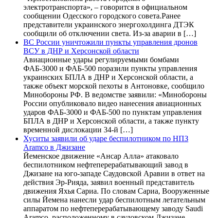
электротранспорта», – говорится в официальном
сообщении Одесского городского совета.Ранее
представители украинского энергохолдинга ДТЭК
сообщили об отключении света. Из-за аварии в […]
ВС России уничтожили пункты управления дронов
ВСУ в ДНР и Херсонской области
Авиационные удары регулируемыми бомбами
ФАБ-3000 и ФАБ-500 поразили пункты управления
украинских БПЛА в ДНР и Херсонской области, а
также объект морской пехоты в Антоновке, сообщило
Минобороны РФ. В ведомстве заявили: «Минобороны
России опубликовало видео нанесения авиационных
ударов ФАБ-3000 и ФАБ-500 по пунктам управления
БПЛА в ДНР и Херсонской области, а также пункту
временной дислокации 34-й […]
Хуситы заявили об ударе беспилотником по НПЗ
Aramco в Джизане
Йеменское движение «Ансар Алла» атаковало
беспилотником нефтеперерабатывающий завод в
Джизане на юго-западе Саудовской Аравии в ответ на
действия Эр-Рияда, заявил военный представитель
движения Яхья Сариа. По словам Сариа, Вооруженные
силы Йемена нанесли удар беспилотным летательным
аппаратом по нефтеперерабатывающему заводу Saudi
Aramco, расположенному в саудовском Джизане,