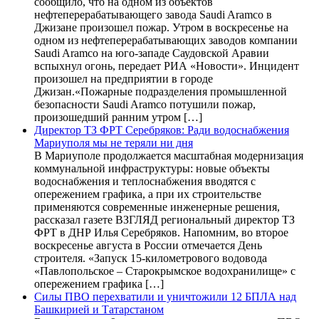
сообщило, что на одном из объектов
нефтеперерабатывающего завода Saudi Aramco в
Джизане произошел пожар. Утром в воскресенье на
одном из нефтеперерабатывающих заводов компании
Saudi Aramco на юго-западе Саудовской Аравии
вспыхнул огонь, передает РИА «Новости». Инцидент
произошел на предприятии в городе
Джизан.«Пожарные подразделения промышленной
безопасности Saudi Aramco потушили пожар,
произошедший ранним утром […]
Директор ТЗ ФРТ Серебряков: Ради водоснабжения
Мариуполя мы не теряли ни дня
В Мариуполе продолжается масштабная модернизация
коммунальной инфраструктуры: новые объекты
водоснабжения и теплоснабжения вводятся с
опережением графика, а при их строительстве
применяются современные инженерные решения,
рассказал газете ВЗГЛЯД региональный директор ТЗ
ФРТ в ДНР Илья Серебряков. Напомним, во второе
воскресенье августа в России отмечается День
строителя. «Запуск 15-километрового водовода
«Павлопольское – Старокрымское водохранилище» с
опережением графика […]
Силы ПВО перехватили и уничтожили 12 БПЛА над
Башкирией и Татарстаном