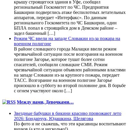
крышу строящегося здания в Уфе, сообщил
региональный Госкомитет по ЧС. Предприятия
Башкирии подверглись атаке беспилотных летательных
аппаратов, передает «Интерфакс». По данным
регионального Госкомитета по ЧС Башкирии, один
БПЛА попал в строящийся дом в Демском районе –
задел башенный […]
Режим ЧС ввели на западе Словакии из-за пожара на
военном полигоне
В районе словацкого города Малацки ввели режим
чрезвычайной ситуации после возгорания на военном
полигоне Загорье, которое тушат более сотни
спасателей, сообщили словацкие СМИ. Режим
чрезвычайной ситуации объявлен районными властями
на западе Словакии из-за крупного пожара, передает
ТАСС. Возгорание на военном полигоне Загорье
произошло в субботу во второй половине дня. В борьбе
с огнем участвуют около […]
Между нами, Девочками…
Звездные бабушки в бикини красиво провожают лето
2026: Бондарчук, Юдашкина, Шелягова
По фото и не скажешь, что эти красавицы воспитывают
внуков (а кто и несколько!).