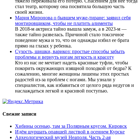
тяжело переживала его потерю. Спасением для нее тогда
стал театр, которому она посвятила большую часть
своей жизни.
Мария Миронова о бывшем муже-тиране: заявил себя
монтировщиком, чтобы не платить алименты
В 2018-м актриса тайно вышла замуж, а в 2023-м —
также тайно развелась. Причиной стало токсичное
поведение мужа и то, что он однажды избил ее брата
прямо на глазах у ребенка.
Сухость, шишки, варикоз: простые способы забыть
проблемы и вернуть ногам легкость и красоту
Кто из нас не мечтает надеть красивые туфли, чтобы
покорить окружающих изящной походкой от бедра? К
сожалению, многие женщины лишены этих простых
радостей из-за проблем с ногами. Мы узнали у
специалистов, как избавиться от целого ряда недугов и
наслаждаться легкой и красивой поступью.
Свежие записи
Хибины осенью, там за Полярным кругом. Кировск
Идём шуршать опавшей листвой в осеннем Курске
Археологический музей Неаполя. Часть 2-ая