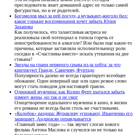
преследователь знает домашний адрес не только самой
фигуристки, но и ее родителей.
Богомолов мыл за ней посуду, а музыкант-жиголо бил:
какие горькие воспоминания хочет забыть Юлия
Захарова
Как получилось, что талантливая актриса не
реализовала свой потенциал и топила горечь от
невостребованности в алкоголе? Или были еще какие-то
причины, которые заставляли исполнительницу роли
соседки в «Счастливы вместе» искать утешения на дне
стакана?
Звезды на грани нервного срыва из-за хейта: за что
критикуют Гранде, Савичеву, Фуртадо
Популярность далеко не всегда гарантирует всеобщее
обожание. Один неверный шаг или одно резкое слово
могут стать поводом для настоящей травли.
Одинокий мужчина: как Колин Ферт пытался забыть
измену жены, но так и не смог
Олицетворение идеального мужчины в кино, в жизни
его романы не всегда были столь же счастливыми.
«Колобок» раздора: Журавлеву угрожают, Иванченко его
защищает, Андреасян оправдывается
«Главный замес года» — так звучит слоган нового
фильма Антона Маслова и случился он не только на