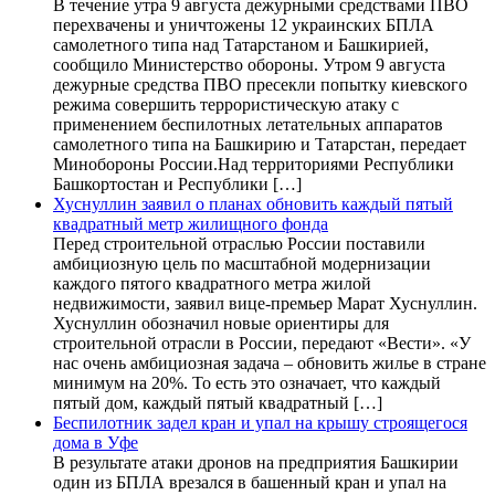
В течение утра 9 августа дежурными средствами ПВО
перехвачены и уничтожены 12 украинских БПЛА
самолетного типа над Татарстаном и Башкирией,
сообщило Министерство обороны. Утром 9 августа
дежурные средства ПВО пресекли попытку киевского
режима совершить террористическую атаку с
применением беспилотных летательных аппаратов
самолетного типа на Башкирию и Татарстан, передает
Минобороны России.Над территориями Республики
Башкортостан и Республики […]
Хуснуллин заявил о планах обновить каждый пятый
квадратный метр жилищного фонда
Перед строительной отраслью России поставили
амбициозную цель по масштабной модернизации
каждого пятого квадратного метра жилой
недвижимости, заявил вице-премьер Марат Хуснуллин.
Хуснуллин обозначил новые ориентиры для
строительной отрасли в России, передают «Вести». «У
нас очень амбициозная задача – обновить жилье в стране
минимум на 20%. То есть это означает, что каждый
пятый дом, каждый пятый квадратный […]
Беспилотник задел кран и упал на крышу строящегося
дома в Уфе
В результате атаки дронов на предприятия Башкирии
один из БПЛА врезался в башенный кран и упал на