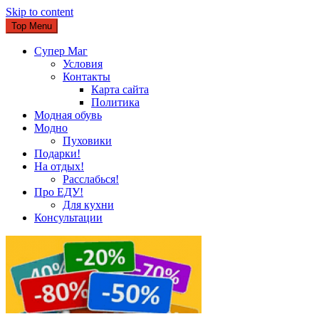
Skip to content
Top Menu
Супер Маг
Условия
Контакты
Карта сайта
Политика
Модная обувь
Модно
Пуховики
Подарки!
На отдых!
Расслабься!
Про ЕДУ!
Для кухни
Консультации