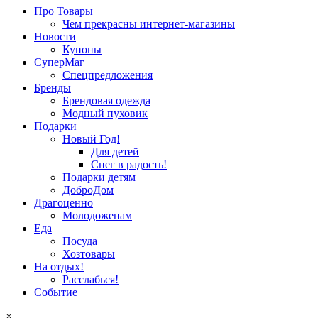
Про Товары
Чем прекрасны интернет-магазины
Новости
Купоны
СуперМаг
Спецпредложения
Бренды
Брендовая одежда
Модный пуховик
Подарки
Новый Год!
Для детей
Снег в радость!
Подарки детям
ДоброДом
Драгоценно
Молодоженам
Еда
Посуда
Хозтовары
На отдых!
Расслабься!
Событие
×