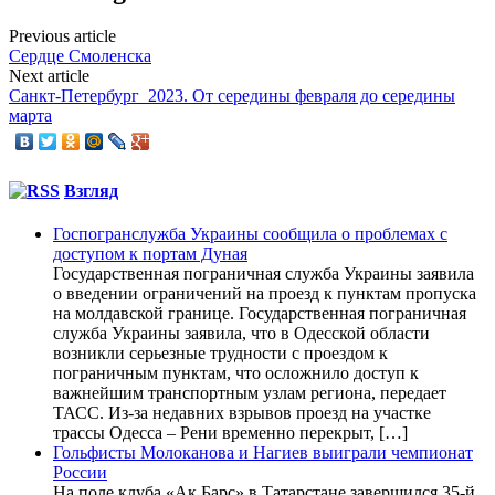
Previous article
Сердце Смоленска
Next article
Санкт-Петербург_2023. От середины февраля до середины
марта
Взгляд
Госпогранслужба Украины сообщила о проблемах с
доступом к портам Дуная
Государственная пограничная служба Украины заявила
о введении ограничений на проезд к пунктам пропуска
на молдавской границе. Государственная пограничная
служба Украины заявила, что в Одесской области
возникли серьезные трудности с проездом к
пограничным пунктам, что осложнило доступ к
важнейшим транспортным узлам региона, передает
ТАСС. Из-за недавних взрывов проезд на участке
трассы Одесса – Рени временно перекрыт, […]
Гольфисты Молоканова и Нагиев выиграли чемпионат
России
На поле клуба «Ак Барс» в Татарстане завершился 35-й