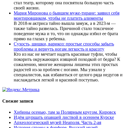
стал театр, которому она посвятила большую часть
своей жизни.
Мария Миронова о бывшем муже-тиране: заявил себя
монтировщиком, чтобы не платить алименты
В 2018-м актриса тайно вышла замуж, а в 2023-м —
также тайно развелась. Причиной стало токсичное
поведение мужа и то, что он однажды избил ее брата
прямо на глазах у ребенка.
Сухость, шишки, варикоз: простые способы забыть
проблемы и вернуть ногам легкость и красоту
Кто из нас не мечтает надеть красивые туфли, чтобы
покорить окружающих изящной походкой от бедра? К
сожалению, многие женщины лишены этих простых
радостей из-за проблем с ногами. Мы узнали у
специалистов, как избавиться от целого ряда недугов и
наслаждаться легкой и красивой поступью.
Свежие записи
Хибины осенью, там за Полярным кругом. Кировск
Идём шуршать опавшей листвой в осеннем Курске
Археологический музей Неаполя. Часть 2-ая
История страны в фарфоре. Русский музей