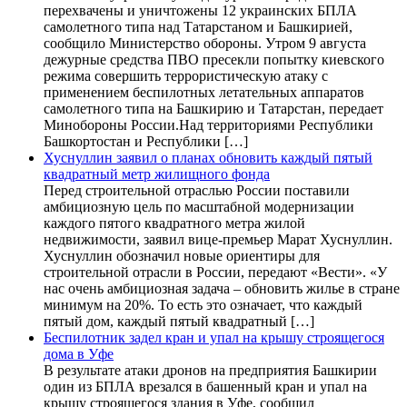
перехвачены и уничтожены 12 украинских БПЛА
самолетного типа над Татарстаном и Башкирией,
сообщило Министерство обороны. Утром 9 августа
дежурные средства ПВО пресекли попытку киевского
режима совершить террористическую атаку с
применением беспилотных летательных аппаратов
самолетного типа на Башкирию и Татарстан, передает
Минобороны России.Над территориями Республики
Башкортостан и Республики […]
Хуснуллин заявил о планах обновить каждый пятый
квадратный метр жилищного фонда
Перед строительной отраслью России поставили
амбициозную цель по масштабной модернизации
каждого пятого квадратного метра жилой
недвижимости, заявил вице-премьер Марат Хуснуллин.
Хуснуллин обозначил новые ориентиры для
строительной отрасли в России, передают «Вести». «У
нас очень амбициозная задача – обновить жилье в стране
минимум на 20%. То есть это означает, что каждый
пятый дом, каждый пятый квадратный […]
Беспилотник задел кран и упал на крышу строящегося
дома в Уфе
В результате атаки дронов на предприятия Башкирии
один из БПЛА врезался в башенный кран и упал на
крышу строящегося здания в Уфе, сообщил