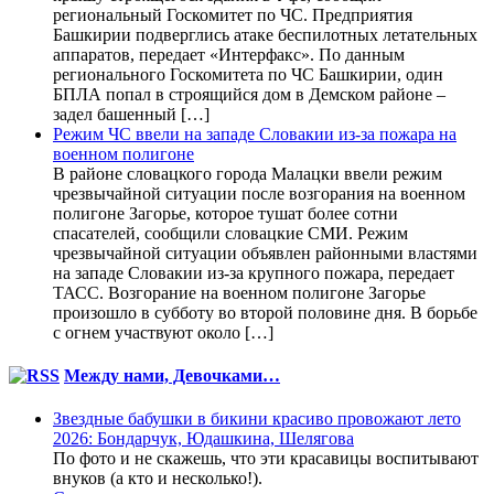
региональный Госкомитет по ЧС. Предприятия
Башкирии подверглись атаке беспилотных летательных
аппаратов, передает «Интерфакс». По данным
регионального Госкомитета по ЧС Башкирии, один
БПЛА попал в строящийся дом в Демском районе –
задел башенный […]
Режим ЧС ввели на западе Словакии из-за пожара на
военном полигоне
В районе словацкого города Малацки ввели режим
чрезвычайной ситуации после возгорания на военном
полигоне Загорье, которое тушат более сотни
спасателей, сообщили словацкие СМИ. Режим
чрезвычайной ситуации объявлен районными властями
на западе Словакии из-за крупного пожара, передает
ТАСС. Возгорание на военном полигоне Загорье
произошло в субботу во второй половине дня. В борьбе
с огнем участвуют около […]
Между нами, Девочками…
Звездные бабушки в бикини красиво провожают лето
2026: Бондарчук, Юдашкина, Шелягова
По фото и не скажешь, что эти красавицы воспитывают
внуков (а кто и несколько!).