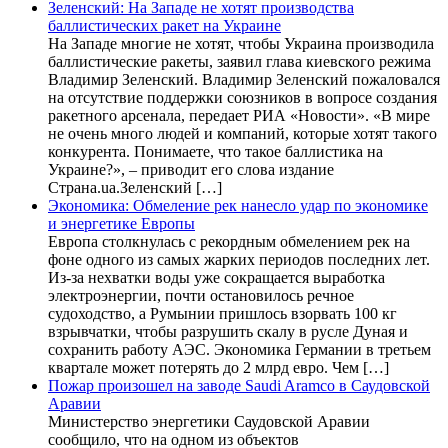
Зеленский: На Западе не хотят производства
баллистических ракет на Украине
На Западе многие не хотят, чтобы Украина производила
баллистические ракеты, заявил глава киевского режима
Владимир Зеленский. Владимир Зеленский пожаловался
на отсутствие поддержки союзников в вопросе создания
ракетного арсенала, передает РИА «Новости». «В мире
не очень много людей и компаний, которые хотят такого
конкурента. Понимаете, что такое баллистика на
Украине?», – приводит его слова издание
Страна.ua.Зеленский […]
Экономика: Обмеление рек нанесло удар по экономике
и энергетике Европы
Европа столкнулась с рекордным обмелением рек на
фоне одного из самых жарких периодов последних лет.
Из-за нехватки воды уже сокращается выработка
электроэнергии, почти остановилось речное
судоходство, а Румынии пришлось взорвать 100 кг
взрывчатки, чтобы разрушить скалу в русле Дуная и
сохранить работу АЭС. Экономика Германии в третьем
квартале может потерять до 2 млрд евро. Чем […]
Пожар произошел на заводе Saudi Aramco в Саудовской
Аравии
Министерство энергетики Саудовской Аравии
сообщило, что на одном из объектов