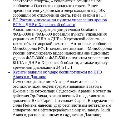
электротранспорта», – говорится в официальном
сообщении Одесского городского совета.Ранее
представители украинского энергохолдинга ДТЭК
сообщили об отключении света. Из-за аварии в […]
ВС России уничтожили пункты управления дронов
ВСУ в ДНР и Херсонской области
Авиационные удары регулируемыми бомбами
ФАБ-3000 и ФАБ-500 поразили пункты управления
украинских БПЛА в ДНР и Херсонской области, а
также объект морской пехоты в Антоновке, сообщило
Минобороны РФ. В ведомстве заявили: «Минобороны
России опубликовало видео нанесения авиационных
ударов ФАБ-3000 и ФАБ-500 по пунктам управления
БПЛА в ДНР и Херсонской области, а также пункту
временной дислокации 34-й […]
Хуситы заявили об ударе беспилотником по НПЗ
Aramco в Джизане
Йеменское движение «Ансар Алла» атаковало
беспилотником нефтеперерабатывающий завод в
Джизане на юго-западе Саудовской Аравии в ответ на
действия Эр-Рияда, заявил военный представитель
движения Яхья Сариа. По словам Сариа, Вооруженные
силы Йемена нанесли удар беспилотным летательным
аппаратом по нефтеперерабатывающему заводу Saudi
Aramco, расположенному в саудовском Джизане,