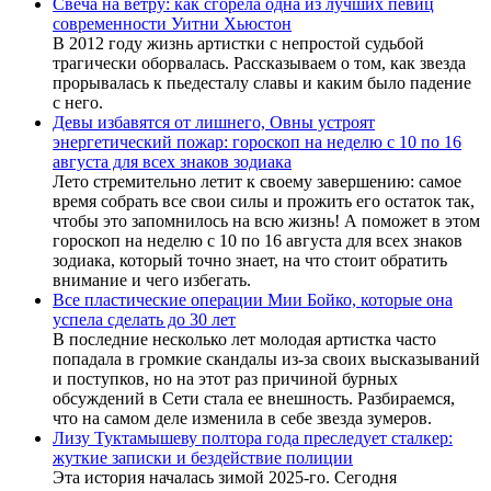
Свеча на ветру: как сгорела одна из лучших певиц
современности Уитни Хьюстон
В 2012 году жизнь артистки с непростой судьбой
трагически оборвалась. Рассказываем о том, как звезда
прорывалась к пьедесталу славы и каким было падение
с него.
Девы избавятся от лишнего, Овны устроят
энергетический пожар: гороскоп на неделю с 10 по 16
августа для всех знаков зодиака
Лето стремительно летит к своему завершению: самое
время собрать все свои силы и прожить его остаток так,
чтобы это запомнилось на всю жизнь! А поможет в этом
гороскоп на неделю с 10 по 16 августа для всех знаков
зодиака, который точно знает, на что стоит обратить
внимание и чего избегать.
Все пластические операции Мии Бойко, которые она
успела сделать до 30 лет
В последние несколько лет молодая артистка часто
попадала в громкие скандалы из-за своих высказываний
и поступков, но на этот раз причиной бурных
обсуждений в Сети стала ее внешность. Разбираемся,
что на самом деле изменила в себе звезда зумеров.
Лизу Туктамышеву полтора года преследует сталкер:
жуткие записки и бездействие полиции
Эта история началась зимой 2025-го. Сегодня