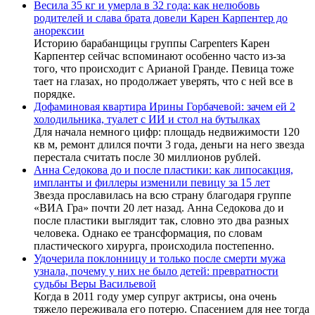
Весила 35 кг и умерла в 32 года: как нелюбовь
родителей и слава брата довели Карен Карпентер до
анорексии
Историю барабанщицы группы Carpenters Карен
Карпентер сейчас вспоминают особенно часто из-за
того, что происходит с Арианой Гранде. Певица тоже
тает на глазах, но продолжает уверять, что с ней все в
порядке.
Дофаминовая квартира Ирины Горбачевой: зачем ей 2
холодильника, туалет с ИИ и стол на бутылках
Для начала немного цифр: площадь недвижимости 120
кв м, ремонт длился почти 3 года, деньги на него звезда
перестала считать после 30 миллионов рублей.
Анна Седокова до и после пластики: как липосакция,
импланты и филлеры изменили певицу за 15 лет
Звезда прославилась на всю страну благодаря группе
«ВИА Гра» почти 20 лет назад. Анна Седокова до и
после пластики выглядит так, словно это два разных
человека. Однако ее трансформация, по словам
пластического хирурга, происходила постепенно.
Удочерила поклонницу и только после смерти мужа
узнала, почему у них не было детей: превратности
судьбы Веры Васильевой
Когда в 2011 году умер супруг актрисы, она очень
тяжело переживала его потерю. Спасением для нее тогда