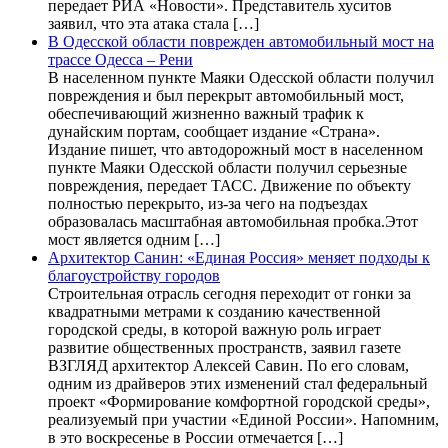
передает РИА «Новости». Представитель хуситов
заявил, что эта атака стала […]
В Одесской области поврежден автомобильный мост на
трассе Одесса – Рени
В населенном пункте Маяки Одесской области получил
повреждения и был перекрыт автомобильный мост,
обеспечивающий жизненно важный трафик к
дунайским портам, сообщает издание «Страна».
Издание пишет, что автодорожный мост в населенном
пункте Маяки Одесской области получил серьезные
повреждения, передает ТАСС. Движение по объекту
полностью перекрыто, из-за чего на подъездах
образовалась масштабная автомобильная пробка.Этот
мост является одним […]
Архитектор Санин: «Единая Россия» меняет подходы к
благоустройству городов
Строительная отрасль сегодня переходит от гонки за
квадратными метрами к созданию качественной
городской среды, в которой важную роль играет
развитие общественных пространств, заявил газете
ВЗГЛЯД архитектор Алексей Савин. По его словам,
одним из драйверов этих изменений стал федеральный
проект «Формирование комфортной городской среды»,
реализуемый при участии «Единой России». Напомним,
в это воскресенье в России отмечается […]