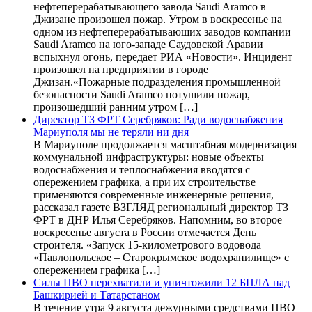
нефтеперерабатывающего завода Saudi Aramco в
Джизане произошел пожар. Утром в воскресенье на
одном из нефтеперерабатывающих заводов компании
Saudi Aramco на юго-западе Саудовской Аравии
вспыхнул огонь, передает РИА «Новости». Инцидент
произошел на предприятии в городе
Джизан.«Пожарные подразделения промышленной
безопасности Saudi Aramco потушили пожар,
произошедший ранним утром […]
Директор ТЗ ФРТ Серебряков: Ради водоснабжения
Мариуполя мы не теряли ни дня
В Мариуполе продолжается масштабная модернизация
коммунальной инфраструктуры: новые объекты
водоснабжения и теплоснабжения вводятся с
опережением графика, а при их строительстве
применяются современные инженерные решения,
рассказал газете ВЗГЛЯД региональный директор ТЗ
ФРТ в ДНР Илья Серебряков. Напомним, во второе
воскресенье августа в России отмечается День
строителя. «Запуск 15-километрового водовода
«Павлопольское – Старокрымское водохранилище» с
опережением графика […]
Силы ПВО перехватили и уничтожили 12 БПЛА над
Башкирией и Татарстаном
В течение утра 9 августа дежурными средствами ПВО