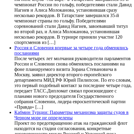
чемпионат России по гольфу, победителями стали Давид
Нагиев и Алиса Молоканова, установившая сразу
несколько рекордов. В Татарстане завершился 35-й
чемпионат страны по гольфу. Победителями
соревнований стали Давид Нагиев, завоевавший титул
во второй раз, и Алиса Молоканова, установившая
несколько рекордов. В турнире приняли участие 120
спортсменов из […]
Россия и Словения впервые за четыре года обменялись
посланиями
После четырех лет молчания руководители парламентов
России и Словении снова обменялись посланиями на
фоне планируемого визита Зорана Стевановича в
Москву, заявил директор второго европейского
департамента МИД РФ Юрий Пилипсон. По его словам,
это первый подобный контакт за последние четыре года,
передает ТАСС.Дипломат связал произошедшее с
планами нового председателя Государственного
собрания Словении, лидера евроскептической партии
«Правда» […]
Кабмин Турции: Параметры механизма защиты судов в
Черном море не определены
Проект по предотвращению атак на гражданский флот
находится на стадии согласования, конкретные
договоренности между Россией и Украиной пока