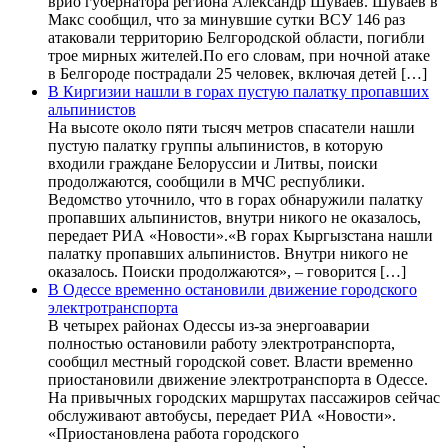
врио губернатора региона Александр Шуваев. Шуваев в
Макс сообщил, что за минувшие сутки ВСУ 146 раз
атаковали территорию Белгородской области, погибли
трое мирных жителей.По его словам, при ночной атаке
в Белгороде пострадали 25 человек, включая детей […]
В Киргизии нашли в горах пустую палатку пропавших
альпинистов
На высоте около пяти тысяч метров спасатели нашли
пустую палатку группы альпинистов, в которую
входили граждане Белоруссии и Литвы, поиски
продолжаются, сообщили в МЧС республики.
Ведомство уточнило, что в горах обнаружили палатку
пропавших альпинистов, внутри никого не оказалось,
передает РИА «Новости».«В горах Кыргызстана нашли
палатку пропавших альпинистов. Внутри никого не
оказалось. Поиски продолжаются», – говорится […]
В Одессе временно остановили движение городского
электротранспорта
В четырех районах Одессы из-за энергоаварии
полностью остановили работу электротранспорта,
сообщил местный городской совет. Власти временно
приостановили движение электротранспорта в Одессе.
На привычных городских маршрутах пассажиров сейчас
обслуживают автобусы, передает РИА «Новости».
«Приостановлена работа городского