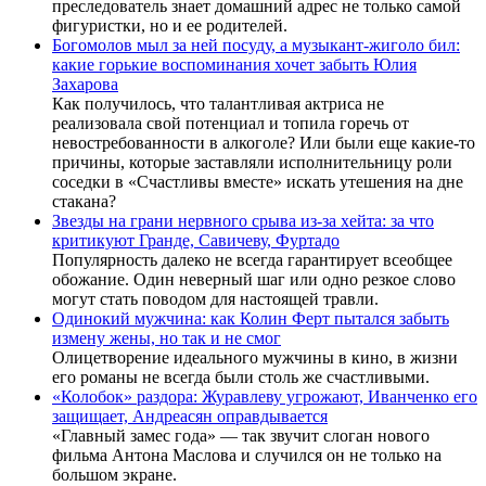
преследователь знает домашний адрес не только самой
фигуристки, но и ее родителей.
Богомолов мыл за ней посуду, а музыкант-жиголо бил:
какие горькие воспоминания хочет забыть Юлия
Захарова
Как получилось, что талантливая актриса не
реализовала свой потенциал и топила горечь от
невостребованности в алкоголе? Или были еще какие-то
причины, которые заставляли исполнительницу роли
соседки в «Счастливы вместе» искать утешения на дне
стакана?
Звезды на грани нервного срыва из-за хейта: за что
критикуют Гранде, Савичеву, Фуртадо
Популярность далеко не всегда гарантирует всеобщее
обожание. Один неверный шаг или одно резкое слово
могут стать поводом для настоящей травли.
Одинокий мужчина: как Колин Ферт пытался забыть
измену жены, но так и не смог
Олицетворение идеального мужчины в кино, в жизни
его романы не всегда были столь же счастливыми.
«Колобок» раздора: Журавлеву угрожают, Иванченко его
защищает, Андреасян оправдывается
«Главный замес года» — так звучит слоган нового
фильма Антона Маслова и случился он не только на
большом экране.