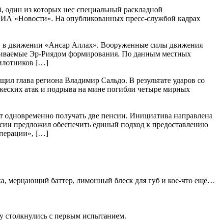
, один из которых нес специальный раскладной
 РИА «Новости». На опубликованных пресс-службой кадрах
ли в движении «Ансар Аллах». Вооруженные силы движения
рживаемые Эр-Риядом формирования. По данным местных
пилотников […]
щил глава региона Владимир Сальдо. В результате ударов со
ажеских атак и подрыва на мине погибли четыре мирных
т одновременно получать две пенсии. Инициатива направлена
сии предложил обеспечить единый подход к предоставлению
перации», […]
а, мерцающий баттер, лимонный блеск для губ и кое-что еще…
зу столкнулись с первым испытанием.