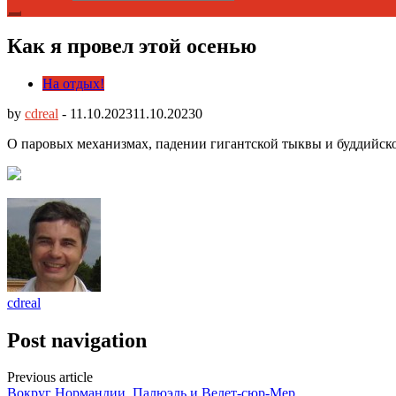
Как я провел этой осенью
На отдых!
by
cdreal
-
11.10.2023
11.10.2023
0
О паровых механизмах, падении гигантской тыквы и буддийск
cdreal
Post navigation
Previous article
Вокруг Нормандии. Палюэль и Велет-сюр-Мер