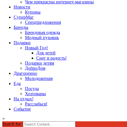
Чем прекрасны интернет-магазины
Новости
Купоны
СуперМаг
Спецпредложения
Бренды
Брендовая одежда
Модный пуховик
Подарки
Новый Год!
Для детей
Снег в радость!
Подарки детям
ДоброДом
Драгоценно
Молодоженам
Еда
Посуда
Хозтовары
На отдых!
Расслабься!
Событие
×
Search for: