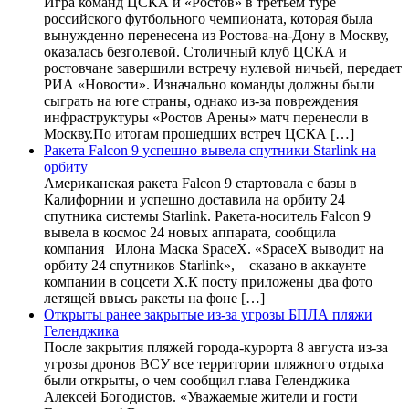
Игра команд ЦСКА и «Ростов» в третьем туре
российского футбольного чемпионата, которая была
вынужденно перенесена из Ростова-на-Дону в Москву,
оказалась безголевой. Столичный клуб ЦСКА и
ростовчане завершили встречу нулевой ничьей, передает
РИА «Новости». Изначально команды должны были
сыграть на юге страны, однако из-за повреждения
инфраструктуры «Ростов Арены» матч перенесли в
Москву.По итогам прошедших встреч ЦСКА […]
Ракета Falcon 9 успешно вывела спутники Starlink на
орбиту
Американская ракета Falcon 9 стартовала с базы в
Калифорнии и успешно доставила на орбиту 24
спутника системы Starlink. Ракета-носитель Falcon 9
вывела в космос 24 новых аппарата, сообщила
компания Илона Маска SpaceX. «SpaceX выводит на
орбиту 24 спутников Starlink», – сказано в аккаунте
компании в соцсети X.К посту приложены два фото
летящей ввысь ракеты на фоне […]
Открыты ранее закрытые из-за угрозы БПЛА пляжи
Геленджика
После закрытия пляжей города-курорта 8 августа из-за
угрозы дронов ВСУ все территории пляжного отдыха
были открыты, о чем сообщил глава Геленджика
Алексей Богодистов. «Уважаемые жители и гости