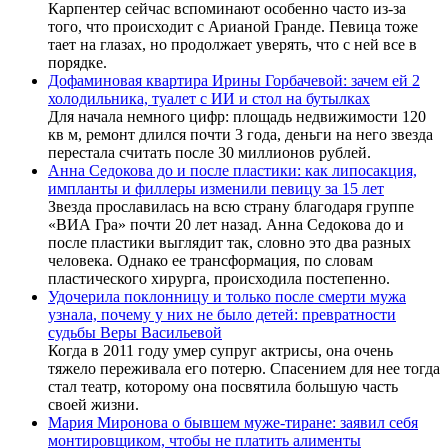
Карпентер сейчас вспоминают особенно часто из-за
того, что происходит с Арианой Гранде. Певица тоже
тает на глазах, но продолжает уверять, что с ней все в
порядке.
Дофаминовая квартира Ирины Горбачевой: зачем ей 2
холодильника, туалет с ИИ и стол на бутылках
Для начала немного цифр: площадь недвижимости 120
кв м, ремонт длился почти 3 года, деньги на него звезда
перестала считать после 30 миллионов рублей.
Анна Седокова до и после пластики: как липосакция,
импланты и филлеры изменили певицу за 15 лет
Звезда прославилась на всю страну благодаря группе
«ВИА Гра» почти 20 лет назад. Анна Седокова до и
после пластики выглядит так, словно это два разных
человека. Однако ее трансформация, по словам
пластического хирурга, происходила постепенно.
Удочерила поклонницу и только после смерти мужа
узнала, почему у них не было детей: превратности
судьбы Веры Васильевой
Когда в 2011 году умер супруг актрисы, она очень
тяжело переживала его потерю. Спасением для нее тогда
стал театр, которому она посвятила большую часть
своей жизни.
Мария Миронова о бывшем муже-тиране: заявил себя
монтировщиком, чтобы не платить алименты