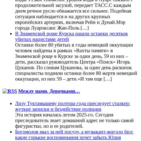
продолжительной засухой, передает ТАСС.С каждым
днем речное русло обнажается все сильнее. Подобная
ситуация наблюдается и на других крупных
европейских артериях, включая Рейн и Дунай.Мэр
города Луароксанс Жан-Поль […]
В Знаменской роще Курска нашли останки десятков
убитых нацистами детей
Останки более 80 убитых в годы немецкой оккупации
человек найдены в рамках «Вахты памяти» в
Знаменской роще в Курске за один день, 59 из них –
дети, рассказал руководитель Центра «Поиск» Игорь
Цуканов. По словам Цуканова, за один день раскопок
специалисты подняли останки более 80 жертв немецкой
оккупации, из них 59 – дети.«И там еще […]
Между нами, Девочками…
Лизу Туктамышеву полтора года преследует сталкер:
жуткие записки и бездействие полиции
Эта история началась летом 2025-го. Сегодня
преследователь знает домашний адрес не только самой
фигуристки, но и ее родителей.
Богомолов мыл за ней посуду, а музыкант-жиголо бил:
какие горькие воспоминания хочет забыть Юлия