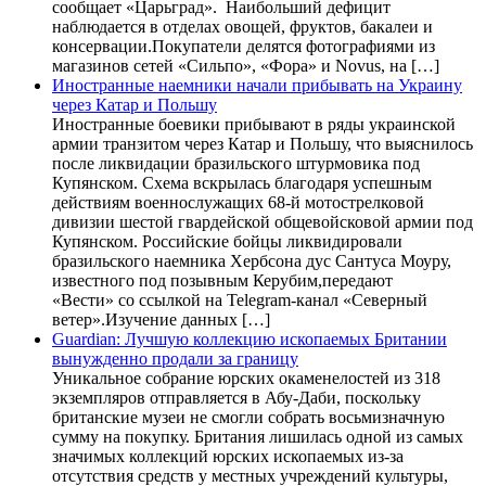
сообщает «Царьград». Наибольший дефицит
наблюдается в отделах овощей, фруктов, бакалеи и
консервации.Покупатели делятся фотографиями из
магазинов сетей «Сильпо», «Фора» и Novus, на […]
Иностранные наемники начали прибывать на Украину
через Катар и Польшу
Иностранные боевики прибывают в ряды украинской
армии транзитом через Катар и Польшу, что выяснилось
после ликвидации бразильского штурмовика под
Купянском. Схема вскрылась благодаря успешным
действиям военнослужащих 68-й мотострелковой
дивизии шестой гвардейской общевойсковой армии под
Купянском. Российские бойцы ликвидировали
бразильского наемника Хербсона дус Сантуса Моуру,
известного под позывным Керубим,передают
«Вести» со ссылкой на Telegram-канал «Северный
ветер».Изучение данных […]
Guardian: Лучшую коллекцию ископаемых Британии
вынужденно продали за границу
Уникальное собрание юрских окаменелостей из 318
экземпляров отправляется в Абу-Даби, поскольку
британские музеи не смогли собрать восьмизначную
сумму на покупку. Британия лишилась одной из самых
значимых коллекций юрских ископаемых из-за
отсутствия средств у местных учреждений культуры,