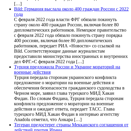
[…]
Bild: Германия выслала около 400 граждан России с 2022
года
С февраля 2022 года власти ФРГ обязали покинуть
страну около 400 граждан России, включая более 80
дипломатических работников. Немецкое правительство
с февраля 2022 года обязало покинуть страну порядка
400 россиян, включая более 80 дипломатических
работников, передает РИА «Новости» со ссылкой на
Bild. Соответствующие данные журналистам
предоставили министерства иностранных и внутренних
дел ФРГ.«С февраля 2022 года […]
Турция предложила России и Украине мораторий на
военные действия
Турция передала сторонам украинского конфликта
предложение о моратории на военные действия и
обеспечения безопасности гражданского судоходства в
Черном море, заявил глава турецкого МИД Хакан
Фидан. По словам Фидана, Турция передала сторонам
конфликта предложение о моратории на военные
действия и ожидает ответа, передает ТАСС. Глава
турецкого МИД Хакан Фидан в интервью агентству
Anadolu отметил, что Анкара […]
Тегеран предостерег страны Мекканского соглашения от
действий против Ирана