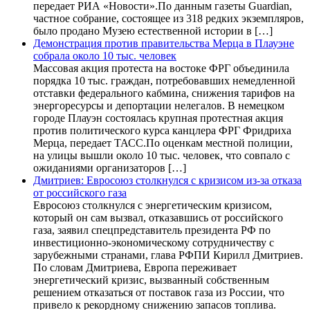
передает РИА «Новости».По данным газеты Guardian,
частное собрание, состоящее из 318 редких экземпляров,
было продано Музею естественной истории в […]
Демонстрация против правительства Мерца в Плауэне
собрала около 10 тыс. человек
Массовая акция протеста на востоке ФРГ объединила
порядка 10 тыс. граждан, потребовавших немедленной
отставки федерального кабмина, снижения тарифов на
энергоресурсы и депортации нелегалов. В немецком
городе Плауэн состоялась крупная протестная акция
против политического курса канцлера ФРГ Фридриха
Мерца, передает ТАСС.По оценкам местной полиции,
на улицы вышли около 10 тыс. человек, что совпало с
ожиданиями организаторов […]
Дмитриев: Евросоюз столкнулся с кризисом из-за отказа
от российского газа
Евросоюз столкнулся с энергетическим кризисом,
который он сам вызвал, отказавшись от российского
газа, заявил спецпредставитель президента РФ по
инвестиционно-экономическому сотрудничеству с
зарубежными странами, глава РФПИ Кирилл Дмитриев.
По словам Дмитриева, Европа переживает
энергетический кризис, вызванный собственным
решением отказаться от поставок газа из России, что
привело к рекордному снижению запасов топлива.