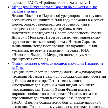
передает ТАСС. «Приближается зима из-за […]
Медведев: Переговоры с Саркози были жесткие, но
результативные
Диалог Москвы и Парижа об урегулировании грузино-
осетинского конфликта в 2008 году проходил в жесткой
форме, однако завершился договоренностями в
интересах пострадавших республик, отметил
заместитель председателя Совета безопасности России
Дмитрий Медведев. Переговоры по урегулированию
грузино-осетинского конфликта с Николя Саркози,
занимавшим тогда пост президента Франции, были
жесткими, но результативными, передает РИА
«Новости».Дмитрий Медведев подчеркнул, что
французская сторона […]
Фидан призвал к международной изоляции Израиля из-
за Газы
Турция настаивает на необходимости международной
изоляции Израиля в связи с продолжающимися боевыми
действиями в секторе Газа, заявил министр
иностранных дел Турции Хакан Фидан. Министр
иностранных дел Турции Хакан Фидан призвал
мировое сообщество изолировать Израиль из-за его
агрессивных действий в секторе Газа, передает
ТАСС.«Израиль больше всего боится международной
изоляции. До сих пор ему удавалось создавать иллюзию