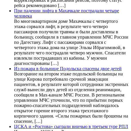
корректировках в расписании рейсов, поэтому статус
рейса рекомендовано […]
При падении лифта в Махачкале пострадали четыре
человека
Во многоквартирном доме Махачкалы с четвертого
этажа сорвался лифт, в результате чего четверо
пассажиров получили травмы и были доставлены в
больницу, сообщили в главном управлении МЧС России
по Дагестану. Лифт с пассажирами сорвался с
четвертого этажа дома на улице Эльзы Ибрагимовой, в
результате чего пострадали четверо мужчин. Спасатели
извлекли пострадавших из кабины. У мужчин
диагностированы […]
Из пожара в больнице Подольска спасены двое детей
Возгорание на втором этаже подольской больницы на
улице Кирова потребовало срочной эвакуации
пациентов, в результате которой сотрудники экстренных
служб вынесли двух детей из отделения реанимации,
сообщили в Max-канале МЧС России. В региональном
управлении МЧС уточнили, что по прибытии первых
пожарно-спасательных подразделений наблюдалось
открытое горение второго этажа трехэтажного
кирпичного здания. «Силы пожарных были брошены на
спасение, […]
ЦСКА и «Ростова» сыграли вничью в третьем туре РПЛ