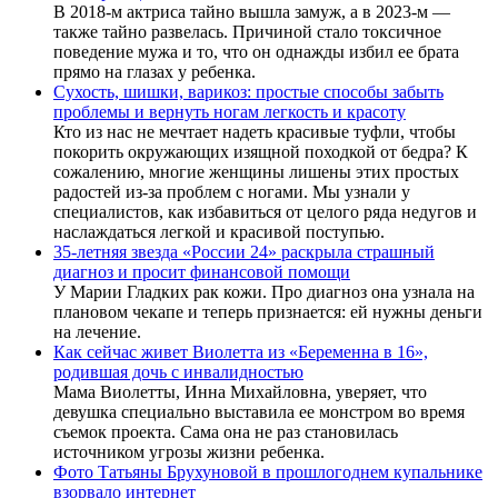
В 2018-м актриса тайно вышла замуж, а в 2023-м —
также тайно развелась. Причиной стало токсичное
поведение мужа и то, что он однажды избил ее брата
прямо на глазах у ребенка.
Сухость, шишки, варикоз: простые способы забыть
проблемы и вернуть ногам легкость и красоту
Кто из нас не мечтает надеть красивые туфли, чтобы
покорить окружающих изящной походкой от бедра? К
сожалению, многие женщины лишены этих простых
радостей из-за проблем с ногами. Мы узнали у
специалистов, как избавиться от целого ряда недугов и
наслаждаться легкой и красивой поступью.
35-летняя звезда «России 24» раскрыла страшный
диагноз и просит финансовой помощи
У Марии Гладких рак кожи. Про диагноз она узнала на
плановом чекапе и теперь признается: ей нужны деньги
на лечение.
Как сейчас живет Виолетта из «Беременна в 16»,
родившая дочь с инвалидностью
Мама Виолетты, Инна Михайловна, уверяет, что
девушка специально выставила ее монстром во время
съемок проекта. Сама она не раз становилась
источником угрозы жизни ребенка.
Фото Татьяны Брухуновой в прошлогоднем купальнике
взорвало интернет