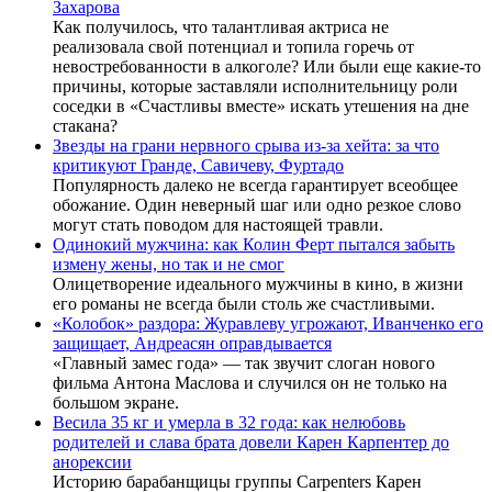
Захарова
Как получилось, что талантливая актриса не
реализовала свой потенциал и топила горечь от
невостребованности в алкоголе? Или были еще какие-то
причины, которые заставляли исполнительницу роли
соседки в «Счастливы вместе» искать утешения на дне
стакана?
Звезды на грани нервного срыва из-за хейта: за что
критикуют Гранде, Савичеву, Фуртадо
Популярность далеко не всегда гарантирует всеобщее
обожание. Один неверный шаг или одно резкое слово
могут стать поводом для настоящей травли.
Одинокий мужчина: как Колин Ферт пытался забыть
измену жены, но так и не смог
Олицетворение идеального мужчины в кино, в жизни
его романы не всегда были столь же счастливыми.
«Колобок» раздора: Журавлеву угрожают, Иванченко его
защищает, Андреасян оправдывается
«Главный замес года» — так звучит слоган нового
фильма Антона Маслова и случился он не только на
большом экране.
Весила 35 кг и умерла в 32 года: как нелюбовь
родителей и слава брата довели Карен Карпентер до
анорексии
Историю барабанщицы группы Carpenters Карен