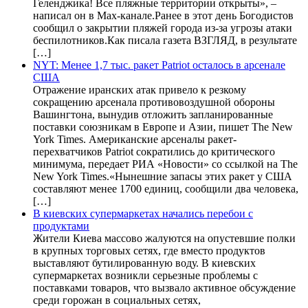
Геленджика! Все пляжные территории открыты», –
написал он в Max-канале.Ранее в этот день Богодистов
сообщил о закрытии пляжей города из-за угрозы атаки
беспилотников.Как писала газета ВЗГЛЯД, в результате
[…]
NYT: Менее 1,7 тыс. ракет Patriot осталось в арсенале
США
Отражение иранских атак привело к резкому
сокращению арсенала противовоздушной обороны
Вашингтона, вынудив отложить запланированные
поставки союзникам в Европе и Азии, пишет The New
York Times. Американские арсеналы ракет-
перехватчиков Patriot сократились до критического
минимума, передает РИА «Новости» со ссылкой на The
New York Times.«Нынешние запасы этих ракет у США
составляют менее 1700 единиц, сообщили два человека,
[…]
В киевских супермаркетах начались перебои с
продуктами
Жители Киева массово жалуются на опустевшие полки
в крупных торговых сетях, где вместо продуктов
выставляют бутилированную воду. В киевских
супермаркетах возникли серьезные проблемы с
поставками товаров, что вызвало активное обсуждение
среди горожан в социальных сетях,