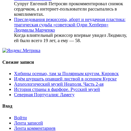
Супруг Евгений Петросян прокомментировал снимок
сердечком, а интернет-пользователи рассыпались в
комплиментах.
Преследования режиссера, аборт и неудачная пластика:
трагическая судьба «советской Одри Хепберн»
Людмилы Марченко
Когда влиятельный режиссер впервые увидел Людмилу,
ей было всего 19 лет, а ему — 58.
Свежие записи
Хибины осенью, там за Полярным кругом. Кировск
Идём шуршать опавшей листвой в осеннем Курске
Археологический музей Неаполя. Часть 2-ая
История страны в фарфоре. Русский музей
Северная Португалия: Ламегу
Вход
Войти
Лента записей
Лента комментариев