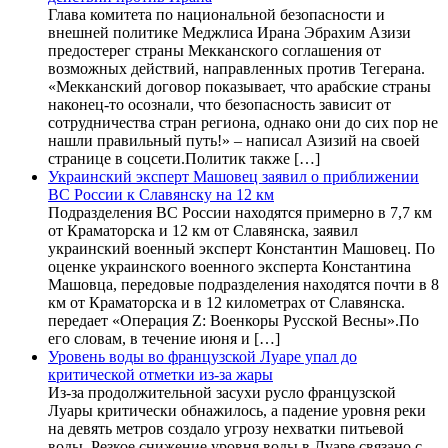
Глава комитета по национальной безопасности и
внешней политике Меджлиса Ирана Эбрахим Азизи
предостерег страны Мекканского соглашения от
возможных действий, направленных против Тегерана.
«Мекканский договор показывает, что арабские страны
наконец-то осознали, что безопасность зависит от
сотрудничества стран региона, однако они до сих пор не
нашли правильный путь!» – написал Азизий на своей
странице в соцсети.Политик также […]
Украинский эксперт Машовец заявил о приближении
ВС России к Славянску на 12 км
Подразделения ВС России находятся примерно в 7,7 км
от Краматорска и 12 км от Славянска, заявил
украинский военный эксперт Константин Машовец. По
оценке украинского военного эксперта Константина
Машовца, передовые подразделения находятся почти в 8
км от Краматорска и в 12 километрах от Славянска.
передает «Операция Z: Военкоры Русской Весны».По
его словам, в течение июня и […]
Уровень воды во французской Луаре упал до
критической отметки из-за жары
Из-за продолжительной засухи русло французской
Луары критически обнажилось, а падение уровня реки
на девять метров создало угрозу нехватки питьевой
воды. Резкое снижение уровня воды в Луаре связано с