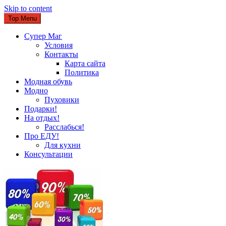
Skip to content
Top Menu
Супер Маг
Условия
Контакты
Карта сайта
Политика
Модная обувь
Модно
Пуховики
Подарки!
На отдых!
Расслабься!
Про ЕДУ!
Для кухни
Консультации