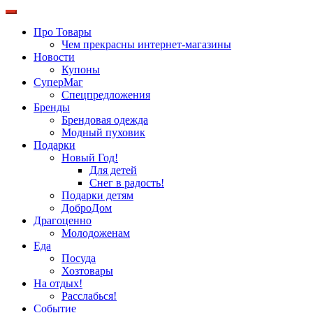
Про Товары
Чем прекрасны интернет-магазины
Новости
Купоны
СуперМаг
Спецпредложения
Бренды
Брендовая одежда
Модный пуховик
Подарки
Новый Год!
Для детей
Снег в радость!
Подарки детям
ДоброДом
Драгоценно
Молодоженам
Еда
Посуда
Хозтовары
На отдых!
Расслабься!
Событие