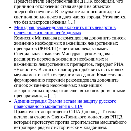
Представители энергокомпании ДТЭК сообщили, что
причиной отключения стала авария на объектах
энергообеспечения. В результате данного инцидента
свет полностью исчез в двух частях города. Уточняется,
что без электроснабжения […]
Минздрав рекомендовал включить пять лекарств в
перечень жизненно необходимых
Комиссия Минздрава рекомендовала дополнить список
жизненно необходимых важнейших лекарственных
препаратов (ЖНВЛП) еще пятью лекарствами.
Специальная комиссия Минздрава рекомендовала
расширить перечень жизненно необходимых и
важнейших лекарственных препаратов, передает РИА
«Новости». В список планируют добавить пять новых
медикаментов.«На очередном заседании Комиссия по
формированию перечней рекомендовала дополнить
список жизненно необходимых важнейших
лекарственных препаратов еще пятью лекарственными
препаратами», – […]
Администрация Трампа встала на защиту русского
православного монастыря в США
Правительство президента США Дональда Трампа
встало на сторону Свято-Троицкого монастыря РПЦЗ,
который протестует против строительства масштабного
ветропарка рядом с историческим кладбищем.