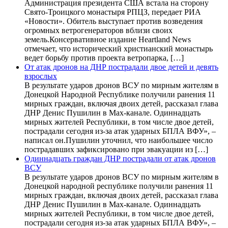
Администрация президента США встала на сторону
Свято-Троицкого монастыря РПЦЗ, передает РИА
«Новости». Обитель выступает против возведения
огромных ветрогенераторов вблизи своих
земель.Консервативное издание Heartland News
отмечает, что исторический христианский монастырь
ведет борьбу против проекта ветропарка, […]
От атак дронов на ДНР пострадали двое детей и девять
взрослых
В результате ударов дронов ВСУ по мирным жителям в
Донецкой Народной Республике получили ранения 11
мирных граждан, включая двоих детей, рассказал глава
ДНР Денис Пушилин в Max-канале. Одиннадцать
мирных жителей Республики, в том числе двое детей,
пострадали сегодня из-за атак ударных БПЛА ВФУ», –
написал он.Пушилин уточнил, что наибольшее число
пострадавших зафиксировано при эвакуации из […]
Одиннадцать граждан ДНР пострадали от атак дронов
ВСУ
В результате ударов дронов ВСУ по мирным жителям в
Донецкой народной республике получили ранения 11
мирных граждан, включая двоих детей, рассказал глава
ДНР Денис Пушилин в Max-канале. Одиннадцать
мирных жителей Республики, в том числе двое детей,
пострадали сегодня из-за атак ударных БПЛА ВФУ», –