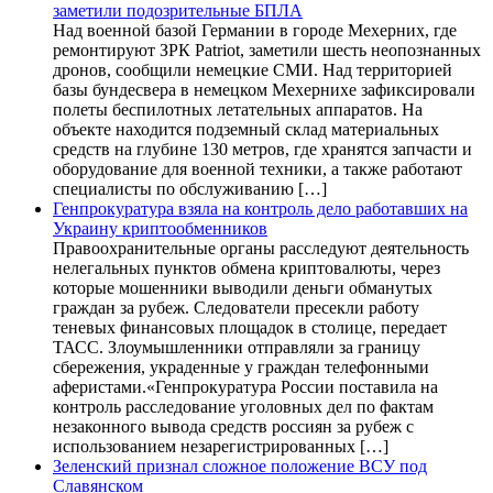
заметили подозрительные БПЛА
Над военной базой Германии в городе Мехерних, где
ремонтируют ЗРК Patriot, заметили шесть неопознанных
дронов, сообщили немецкие СМИ. Над территорией
базы бундесвера в немецком Мехернихе зафиксировали
полеты беспилотных летательных аппаратов. На
объекте находится подземный склад материальных
средств на глубине 130 метров, где хранятся запчасти и
оборудование для военной техники, а также работают
специалисты по обслуживанию […]
Генпрокуратура взяла на контроль дело работавших на
Украину криптообменников
Правоохранительные органы расследуют деятельность
нелегальных пунктов обмена криптовалюты, через
которые мошенники выводили деньги обманутых
граждан за рубеж. Следователи пресекли работу
теневых финансовых площадок в столице, передает
ТАСС. Злоумышленники отправляли за границу
сбережения, украденные у граждан телефонными
аферистами.«Генпрокуратура России поставила на
контроль расследование уголовных дел по фактам
незаконного вывода средств россиян за рубеж с
использованием незарегистрированных […]
Зеленский признал сложное положение ВСУ под
Славянском