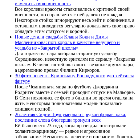
изменить свою внешность
Все королевы красоты сталкивались с критикой своей
внешности, но справляется с ней далеко не каждая.
Некоторые стойко игнорируют весь хейт и обвинения, а
остальным приходится регулярно доказывать свое право
обладать этим статусом и короной.
Новые детали свадьбы Клавы Коки и Димы
Масленникова: поп-король в качестве ведущего и
усадьба из «Закрытой школы»
Для торжества пара выбрала старинную усадьбу
Середниково, известную зрителям по сериалу «Закрытая
школа». В числе гостей оказались звездные друзья пары,
а церемонию провел Филипп Киркоров.
30 фото невесты Криштиану Роналду, которую хейтят за
фигуру
После Чемпионата мира по футболу Джорджина
Родригес вместе с семьей проводит отпуск на Мальорке.
В Сети появились ее фото в бикини во время отдыха на
яхте. Некоторым пользователям модель показалась
слишком полной.
26-летняя Сидни Тоул умерла от редкой формы рака:
последние слова блогерши тронули всех
Ей было всего 23 года, когда врачи диагностировали
холангиокарциному — редкое и агрессивное
заболевание. Несмотря на лечение и операцию, болезнь