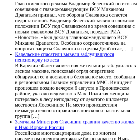
Глава киевского режима Владимир Зеленский по итогам
совещания с главнокомандующим ВСУ Михаилом
Драпатым признал, что оборона Славянска остается
недостаточной. Владимир Зеленский заявил о сложном
положении ВСУ под Славянском во время совещания с
новым главкомом ВСУ Драпатым, передает РИА
«Новости». «Был доклад главнокомандующего ВСУ
Михаила Драпатого. Особенно сосредоточились на
вопросах защиты Славянска и в целом Донбасса», […]
Карельские спасатели вывели заблудившуюся
пенсионерку из леса
В Карелии 60-летняя местная жительница заблудилась в
лесном массиве, поисковый отряд оперативно
обнаружил ее и доставил в безопасное место, сообщили
в региональном Главном управлении МЧС. Инцидент
произошел поздно вечером 6 августа в Прионежском
районе, указало ведомство в Max. Пожилая женщина
потерялась в лесу неподалеку от девятого километра
местности Лососинное.На место происшествия
незамедлительно отправилась поисково-спасательная
группа […]
Замглавы Минстроя Стасишин сравнил качество жилья
в Нью-Йорке и России
Российские многоквартирные дома по многим
параметрам превосходят жилье бизнес-класса в Нью-