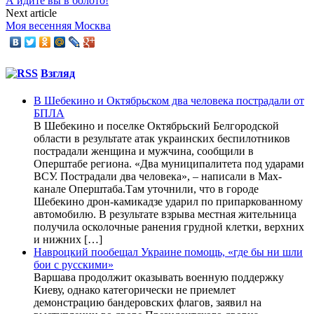
А идите вы в болото!
Next article
Моя весенняя Москва
Взгляд
В Шебекино и Октябрьском два человека пострадали от
БПЛА
В Шебекино и поселке Октябрьский Белгородской
области в результате атак украинских беспилотников
пострадали женщина и мужчина, сообщили в
Оперштабе региона. «Два муниципалитета под ударами
ВСУ. Пострадали два человека», – написали в Max-
канале Оперштаба.Там уточнили, что в городе
Шебекино дрон-камикадзе ударил по припаркованному
автомобилю. В результате взрыва местная жительница
получила осколочные ранения грудной клетки, верхних
и нижних […]
Навроцкий пообещал Украине помощь, «где бы ни шли
бои с русскими»
Варшава продолжит оказывать военную поддержку
Киеву, однако категорически не приемлет
демонстрацию бандеровских флагов, заявил на