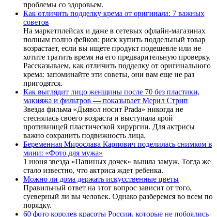
проблемы со здоровьем.
Как отличить подделку крема от оригинала: 7 важных
советов
На маркетплейсах и даже в сетевых офлайн-магазинах
полным полно фейков: риск купить поддельный товар
возрастает, если вы ищете продукт подешевле или не
хотите тратить время на его предварительную проверку.
Рассказываем, как отличить подделку от оригинального
крема: запоминайте эти советы, они вам еще не раз
пригодятся.
Как выглядит лицо женщины после 70 без пластики,
макияжа и фильтров — показывает Мерил Стрип
Звезда фильма «Дьявол носит Prada» никогда не
стеснялась своего возраста и выступала ярой
противницей пластической хирургии. Для актрисы
важно сохранить подвижность лица.
Беременная Мирослава Карпович поделилась снимком в
мини: «Фото для мужа»
1 июня звезда «Папиных дочек» вышла замуж. Тогда же
стало известно, что актриса ждет ребенка.
Можно ли дома держать искусственные цветы
Правильный ответ на этот вопрос зависит от того,
суеверный ли вы человек. Однако разберемся во всем по
порядку.
60 фото королев красоты России, которые не побоялись