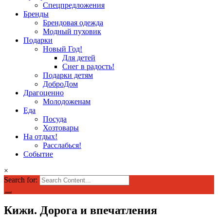
Спецпредложения
Бренды
Брендовая одежда
Модный пуховик
Подарки
Новый Год!
Для детей
Снег в радость!
Подарки детям
ДоброДом
Драгоценно
Молодоженам
Еда
Посуда
Хозтовары
На отдых!
Расслабься!
Событие
×
Search for:
Кижи. Дорога и впечатления