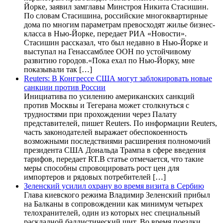
Йорке, заявил замглавы Минстроя Никита Стасишин.
По словам Стасишина, российские многоквартирные
дома по многим параметрам превосходят жилье бизнес-
класса в Нью-Йорке, передает РИА «Новости».
Стасишин рассказал, что был недавно в Нью-Йорке и
выступал на Генассамблее ООН по устойчивому
развитию городов.«Пока ехал по Нью-Йорку, мне
показывали так […]
Reuters: В Конгрессе США могут заблокировать новые
санкции против России
Инициатива по усилению американских санкций
против Москвы и Тегерана может столкнуться с
трудностями при прохождении через Палату
представителей, пишет Reuters. По информации Reuters,
часть законодателей выражает обеспокоенность
возможными последствиями расширения полномочий
президента США Дональда Трампа в сфере введения
тарифов, передает RT.В статье отмечается, что такие
меры способны спровоцировать рост цен для
импортеров и рядовых потребителей […]
Зеленский усилил охрану во время визита в Сербию
Глава киевского режима Владимир Зеленский прибыл
на Балканы в сопровождении как минимум четырех
телохранителей, один из которых нес специальный
раскладной баллистический щит. Во время поездки