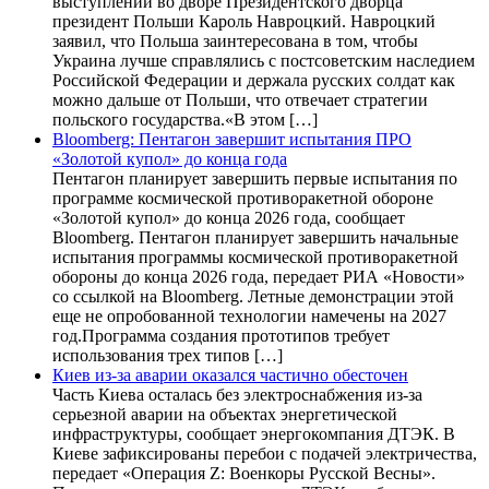
выступлении во дворе Президентского дворца
президент Польши Кароль Навроцкий. Навроцкий
заявил, что Польша заинтересована в том, чтобы
Украина лучше справлялись с постсоветским наследием
Российской Федерации и держала русских солдат как
можно дальше от Польши, что отвечает стратегии
польского государства.«В этом […]
Bloomberg: Пентагон завершит испытания ПРО
«Золотой купол» до конца года
Пентагон планирует завершить первые испытания по
программе космической противоракетной обороне
«Золотой купол» до конца 2026 года, сообщает
Bloomberg. Пентагон планирует завершить начальные
испытания программы космической противоракетной
обороны до конца 2026 года, передает РИА «Новости»
со ссылкой на Bloomberg. Летные демонстрации этой
еще не опробованной технологии намечены на 2027
год.Программа создания прототипов требует
использования трех типов […]
Киев из-за аварии оказался частично обесточен
Часть Киева осталась без электроснабжения из-за
серьезной аварии на объектах энергетической
инфраструктуры, сообщает энергокомпания ДТЭК. В
Киеве зафиксированы перебои с подачей электричества,
передает «Операция Z: Военкоры Русской Весны».