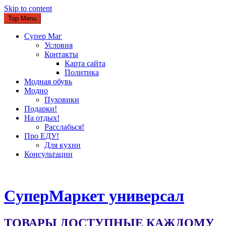
Skip to content
Top Menu
Супер Маг
Условия
Контакты
Карта сайта
Политика
Модная обувь
Модно
Пуховики
Подарки!
На отдых!
Расслабься!
Про ЕДУ!
Для кухни
Консультации
CуперМаркет универсал
ТОВАРЫ ДОСТУПНЫЕ КАЖДОМУ