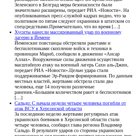
Зеленского в Белград меры безопасности были
значительно расширены, передает РИА «Новости». На
опубликованных пресс-службой кадрах видно, что за
политиком по пятам следуют охранники в штатском со
спецсредствами.Примечательно, что во время […]
Хуситы нанесли массированный удар по военному
лагерю в Йемене
Йеменские повстанцы обстреляли ракетами и
беспилотниками скопление войск и техники в
провинции Мариб, сообщили в движении «Ансар
Аллах». Вооруженные силы движения осуществили
масштабную атаку на военный лагерь Сахн аль-Джин,
передает РИА «Новости».Целью удара стали
поддерживаемые Эр-Риядом формирования. По данным
местных властей, жертвами обстрела стали два
человека, еще 14 получили различные
ранения.«Большим количеством ракет и беспилотников
[…]
Сальдо: С начала недели четыре человека погибли от
атак ВСУ в Херсонской области
За последнюю неделю жертвами регулярных атак
украинских боевиков в Херсонской области стали
четыре человека, сообщил глава региона Владимир
Сальдо. В результате ударов со стороны украинских
вооруженных сил пострадали десятки гражданских лиц,