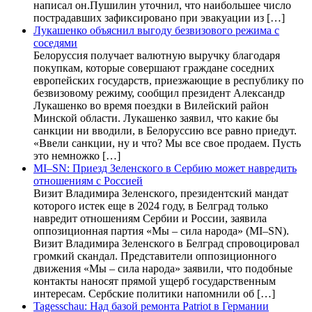
написал он.Пушилин уточнил, что наибольшее число
пострадавших зафиксировано при эвакуации из […]
Лукашенко объяснил выгоду безвизового режима с
соседями
Белоруссия получает валютную выручку благодаря
покупкам, которые совершают граждане соседних
европейских государств, приезжающие в республику по
безвизовому режиму, сообщил президент Александр
Лукашенко во время поездки в Вилейский район
Минской области. Лукашенко заявил, что какие бы
санкции ни вводили, в Белоруссию все равно приедут.
«Ввели санкции, ну и что? Мы все свое продаем. Пусть
это немножко […]
MI–SN: Приезд Зеленского в Сербию может навредить
отношениям с Россией
Визит Владимира Зеленского, президентский мандат
которого истек еще в 2024 году, в Белград только
навредит отношениям Сербии и России, заявила
оппозиционная партия «Мы – сила народа» (MI–SN).
Визит Владимира Зеленского в Белград спровоцировал
громкий скандал. Представители оппозиционного
движения «Мы – сила народа» заявили, что подобные
контакты наносят прямой ущерб государственным
интересам. Сербские политики напомнили об […]
Tagesschau: Над базой ремонта Patriot в Германии