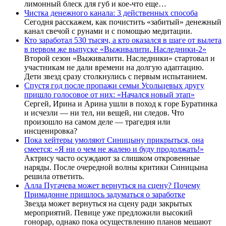
лимонный блеск для губ и кое-что еще…
Чистка денежного канала: 3 действенных способа
Сегодня расскажем, как почистить «забитый» денежный
канал свечой с рунами и с помощью медитации.
Кто заработал 530 тысяч, а кто оказался в шаге от вылета
в первом же выпуске «Выживалити. Наследники-2»
Второй сезон «Выживалити. Наследники» стартовал и
участникам не дали времени на долгую адаптацию.
Дети звезд сразу столкнулись с первым испытанием.
Спустя год после пропажи семьи Усольцевых другу
пришло голосовое от них: «Начался новый этап»
Сергей, Ирина и Арина ушли в поход к горе Буратинка
и исчезли — ни тел, ни вещей, ни следов. Что
произошло на самом деле — трагедия или
инсценировка?
Пока хейтеры умоляют Синицыну прикрыться, она
смеется: «Я ни о чем не жалею и буду продолжать!»
Актрису часто осуждают за слишком откровенные
наряды. После очередной волны критики Синицына
решила ответить.
Алла Пугачева может вернуться на сцену? Почему
Примадонне пришлось задуматься о заработке
Звезда может вернуться на сцену ради закрытых
мероприятий. Певице уже предложили высокий
гонорар, однако пока осуществлению планов мешают