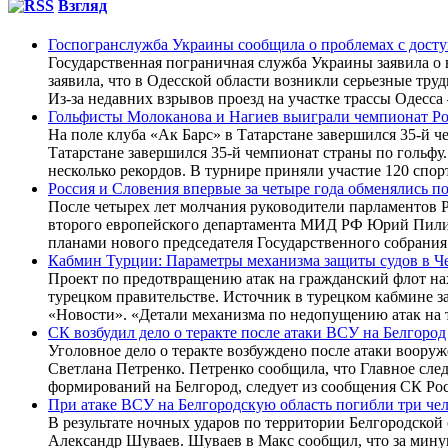
Взгляд
Госпогранслужба Украины сообщила о проблемах с досту
Государственная пограничная служба Украины заявила о 
заявила, что в Одесской области возникли серьезные тр
Из-за недавних взрывов проезд на участке трассы Одесса
Гольфисты Молоканова и Нагиев выиграли чемпионат Р
На поле клуба «Ак Барс» в Татарстане завершился 35-й 
Татарстане завершился 35-й чемпионат страны по гольфу
несколько рекордов. В турнире приняли участие 120 спор
Россия и Словения впервые за четыре года обменялись п
После четырех лет молчания руководители парламентов Р
второго европейского департамента МИД РФ Юрий Пилипс
планами нового председателя Государственного собрани
Кабмин Турции: Параметры механизма защиты судов в Ч
Проект по предотвращению атак на гражданский флот на
турецком правительстве. Источник в турецком кабмине з
«Новости». «Детали механизма по недопущению атак на 
СК возбудил дело о теракте после атаки ВСУ на Белгород
Уголовное дело о теракте возбуждено после атаки воор
Светлана Петренко. Петренко сообщила, что Главное сле
формирований на Белгород, следует из сообщения СК Р
При атаке ВСУ на Белгородскую область погибли три че
В результате ночных ударов по территории Белгородской
Александр Шуваев. Шуваев в Макс сообщил, что за мину