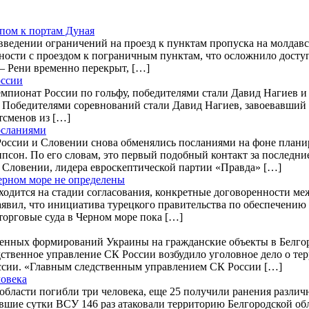
пом к портам Дуная
введении ограничений на проезд к пунктам пропуска на молдав
удности с проездом к пограничным пунктам, что осложнило дост
 – Рени временно перекрыт, […]
оссии
чемпионат России по гольфу, победителями стали Давид Нагиев и
. Победителями соревнований стали Давид Нагиев, завоевавший 
тсменов из […]
осланиями
оссии и Словении снова обменялись посланиями на фоне планир
он. По его словам, это первый подобный контакт за последние
я Словении, лидера евроскептической партии «Правда» […]
ерном море не определены
ходится на стадии согласования, конкретные договоренности ме
аявил, что инициатива турецкого правительства по обеспечению 
торговые суда в Черном море пока […]
уженных формирований Украины на гражданские объекты в Белг
дственное управление СК России возбудило уголовное дело о те
оссии. «Главным следственным управлением СК России […]
ловека
 области погибли три человека, еще 25 получили ранения различ
вшие сутки ВСУ 146 раз атаковали территорию Белгородской обл