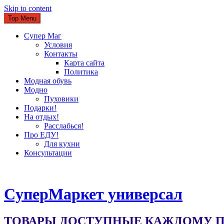
Skip to content
Top Menu
Супер Маг
Условия
Контакты
Карта сайта
Политика
Модная обувь
Модно
Пуховики
Подарки!
На отдых!
Расслабься!
Про ЕДУ!
Для кухни
Консультации
CуперМаркет универсал
ТОВАРЫ ДОСТУПНЫЕ КАЖДОМУ ПО