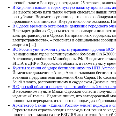
ночной атаке в Белгороде пострадали 25 человек, включа
В Киргизии нашли в горах пустую палатку пропавших а
На высоте около пяти тысяч метров спасатели нашли пу
республики. Ведомство уточнило, что в горах обнаружил
пропавших альпинистов. Внутри никого не оказалось. По
В Одессе временно остановили движение городского эле
В четырех районах Одессы из-за энергоаварии полность
электротранспорта в Одессе. На привычных городских м
электротранспорта», – говорится в официальном сообщен
аварии в […]
ВС России уничтожили пункты управления дронов ВСУ 
Авиационные удары регулируемыми бомбами ФАБ-3000 и 
Антоновке, сообщило Минобороны РФ. В ведомстве заяв
БПЛА в ДНР и Херсонской области, а также пункту врем
Хуситы заявили об ударе беспилотником по НПЗ Aramco
Йеменское движение «Ансар Алла» атаковало беспилотни
военный представитель движения Яхья Сариа. По слова
Saudi Aramco, расположенному в саудовском Джизане, пер
В Одесской области поврежден автомобильный мост на тр
В населенном пункте Маяки Одесской области получил 
издание «Страна». Издание пишет, что автодорожный мо
полностью перекрыто, из-за чего на подъездах образовал
Архитектор Санин: «Единая Россия» меняет подходы к бл
Строительная отрасль сегодня переходит от гонки за кв
пространств, заявил газете ВЗГЛЯД архитектор Алексей