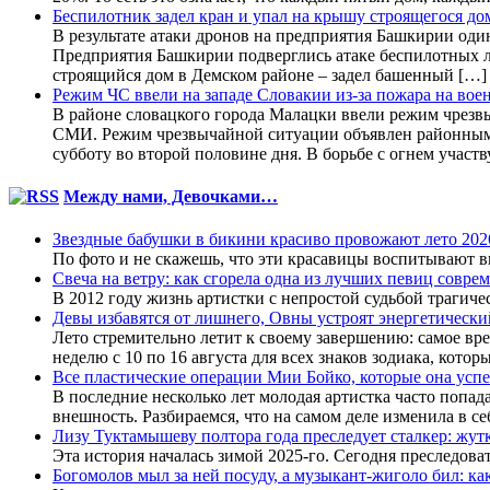
Беспилотник задел кран и упал на крышу строящегося до
В результате атаки дронов на предприятия Башкирии оди
Предприятия Башкирии подверглись атаке беспилотных л
строящийся дом в Демском районе – задел башенный […]
Режим ЧС ввели на западе Словакии из-за пожара на вое
В районе словацкого города Малацки ввели режим чрезвы
СМИ. Режим чрезвычайной ситуации объявлен районными 
субботу во второй половине дня. В борьбе с огнем участ
Между нами, Девочками…
Звездные бабушки в бикини красиво провожают лето 20
По фото и не скажешь, что эти красавицы воспитывают вну
Свеча на ветру: как сгорела одна из лучших певиц совр
В 2012 году жизнь артистки с непростой судьбой трагичес
Девы избавятся от лишнего, Овны устроят энергетический 
Лето стремительно летит к своему завершению: самое вре
неделю с 10 по 16 августа для всех знаков зодиака, котор
Все пластические операции Мии Бойко, которые она успел
В последние несколько лет молодая артистка часто попад
внешность. Разбираемся, что на самом деле изменила в себ
Лизу Туктамышеву полтора года преследует сталкер: жут
Эта история началась зимой 2025-го. Сегодня преследоват
Богомолов мыл за ней посуду, а музыкант-жиголо бил: к