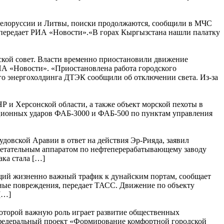
 Белоруссии и Литвы, поиски продолжаются, сообщили в МЧС
, передает РИА «Новости».«В горах Кыргызстана нашли палатку
ской совет. Власти временно приостановили движение
ИА «Новости». «Приостановлена работа городского
ого энергохолдинга ДТЭК сообщили об отключении света. Из-за
и Херсонской области, а также объект морской пехоты в
ционных ударов ФАБ-3000 и ФАБ-500 по пунктам управления
овской Аравии в ответ на действия Эр-Рияда, заявил
летательным аппаратом по нефтеперерабатывающему заводу
ака стала […]
щий жизненно важный трафик к дунайским портам, сообщает
зные повреждения, передает ТАСС. Движение по объекту
[…]
 которой важную роль играет развитие общественных
л федеральный проект «Формирование комфортной городской