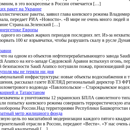
мним, в это воскресенье в России отмечается […]
ких ракет на Украине
баллистические ракеты, заявил глава киевского режима Владими
ала, передает РИА «Новости». «В мире не очень много людей и 
дание Страна.ua.Зеленский […]
 энергетике Европы
 одного из самых жарких периодов последних лет. Из-за нехват
зорвать 100 кг взрывчатки, чтобы разрушить скалу в русле Дуна
Аравии
что на одном из объектов нефтеперерабатывающего завода Saudi
i Aramco на юго-западе Саудовской Аравии вспыхнул огонь, п
 безопасности Saudi Aramco потушили пожар, произошедший р
уполя мы не теряли ни дня
мунальной инфраструктуры: новые объекты водоснабжения и те
ения, рассказал газете ВЗГЛЯД региональный директор ТЗ ФРТ
5-километрового водовода «Павлопольское – Старокрымское вод
кирией и Татарстаном
ерехвачены и уничтожены 12 украинских БПЛА самолетного тип
кли попытку киевского режима совершить террористическую ат
Минобороны России.Над территориями Республики Башкортостан 
дратный метр жилищного фонда
зную цель по масштабной модернизации каждого пятого квадра
роительной отрасли в России, передают «Вести». «У нас очень 
ый пятый квадратный […]