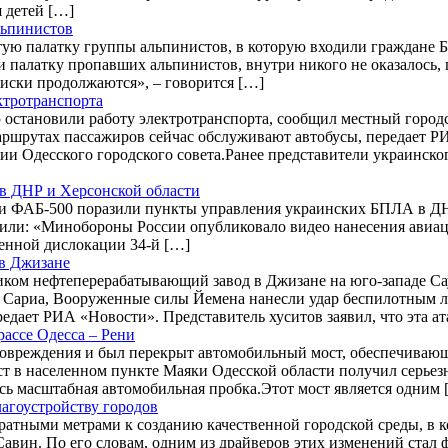
я детей […]
льпинистов
стую палатку группы альпинистов, в которую входили граждане
и палатку пропавших альпинистов, внутри никого не оказалось
иски продолжаются», – говорится […]
ктротранспорта
ю остановили работу электротранспорта, сообщил местный город
аршрутах пассажиров сейчас обслуживают автобусы, передает Р
ии Одесского городского совета.Ранее представители украинск
в ДНР и Херсонской области
ФАБ-500 поразили пункты управления украинских БПЛА в ДНР 
или: «Минобороны России опубликовало видео нанесения авиа
енной дислокации 34-й […]
 в Джизане
ком нефтеперерабатывающий завод в Джизане на юго-западе Сауд
м Сариа, Вооруженные силы Йемена нанесли удар беспилотным 
едает РИА «Новости». Представитель хуситов заявил, что эта ат
ассе Одесса – Рени
повреждения и был перекрыт автомобильный мост, обеспечиваю
ст в населенном пункте Маяки Одесской области получил серье
ась масштабная автомобильная пробка.Этот мост является одним 
агоустройству городов
адратными метрами к созданию качественной городской среды, в
 Савин. По его словам, одним из драйверов этих изменений ста