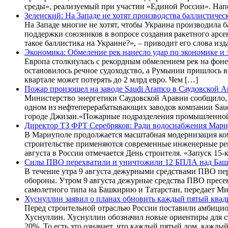
среды», реализуемый при участии «Единой России». Напо
Зеленский: На Западе не хотят производства баллистичес
На Западе многие не хотят, чтобы Украина производила 
поддержки союзников в вопросе создания ракетного арсен
такое баллистика на Украине?», – приводит его слова из
Экономика: Обмеление рек нанесло удар по экономике и
Европа столкнулась с рекордным обмелением рек на фоне
остановилось речное судоходство, а Румынии пришлось в
квартале может потерять до 2 млрд евро. Чем […]
Пожар произошел на заводе Saudi Aramco в Саудовской 
Министерство энергетики Саудовской Аравии сообщило, 
одном из нефтеперерабатывающих заводов компании Saud
городе Джизан.«Пожарные подразделения промышленной
Директор ТЗ ФРТ Серебряков: Ради водоснабжения Мари
В Мариуполе продолжается масштабная модернизация ком
строительстве применяются современные инженерные реш
августа в России отмечается День строителя. «Запуск 1
Силы ПВО перехватили и уничтожили 12 БПЛА над Баш
В течение утра 9 августа дежурными средствами ПВО п
обороны. Утром 9 августа дежурные средства ПВО пресе
самолетного типа на Башкирию и Татарстан, передает 
Хуснуллин заявил о планах обновить каждый пятый ква
Перед строительной отраслью России поставили амбицио
Хуснуллин. Хуснуллин обозначил новые ориентиры для ст
20%. То есть это означает, что каждый пятый дом, кажд