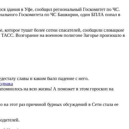
ося здания в Уфе, сообщил региональный Госкомитет по ЧС.
онального Госкомитета по ЧС Башкирии, один БПЛА попал в
, которое тушат более сотни спасателей, сообщили словацкие
 ТАСС. Возгорание на военном полигоне Загорье произошло в
едесталу славы и каким было падение с него.
зодиака
запомнилось на всю жизнь! А поможет в этом гороскоп на
но на этот раз причиной бурных обсуждений в Сети стала ее
родителей.