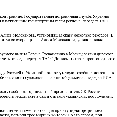
ской границе. Государственная пограничная служба Украины
уп к важнейшим транспортным узлам региона, передает ТАСС.
 Алиса Молоканова, установившая сразу несколько рекордов. В
титул во второй раз, и Алиса Молоканова, установившая
уемого визита Зорана Стевановича в Москву, заявил директор
 четыре года, передает ТАСС.Дипломат связал произошедшее с
жду Россией и Украиной пока отсутствуют сообщил источник в
безопасности судоходства все еще обсуждается, передает РИА
ороде, сообщила официальный представитель СК России
ррористическом акте в связи с атакой украинских вооруженных
ной степени тяжести, сообщил врио губернатора региона
асти, погибли трое мирных жителей.По его словам, при