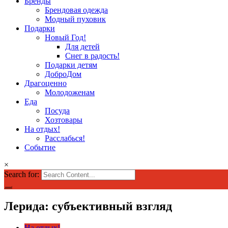
Бренды
Брендовая одежда
Модный пуховик
Подарки
Новый Год!
Для детей
Снег в радость!
Подарки детям
ДоброДом
Драгоценно
Молодоженам
Еда
Посуда
Хозтовары
На отдых!
Расслабься!
Событие
×
Search for:
Лерида: субъективный взгляд
На отдых!