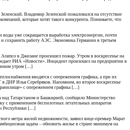
р Зеленский. Владимир Зеленский пожаловался на отсутствие
компаний, которые хотят такого конкурента. Понимаете, что
ки воды уже сокращается выработка электроэнергии, почти
я и сохранить работу АЭС. Экономика Германии в третьем
 Aramco в Джизане произошел пожар. Утром в воскресенье на
ередает РИА «Новости». Инцидент произошел на предприятии в
анним утром […]
плоснабжения вводятся с опережением графика, а при их
 в ДНР Илья Серебряков. Напомним, во второе воскресенье
охранилище» с опережением графика […]
а над Татарстаном и Башкирией, сообщило Министерство
аку с применением беспилотных летательных аппаратов
и Республики […]
тного метра жилой недвижимости, заявил вице-премьер Марат
амбициозная задача – обновить жилье в стране минимум на