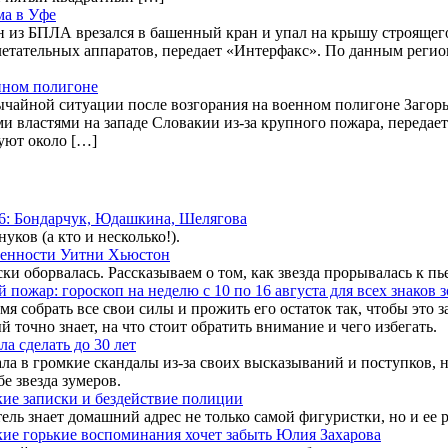
ма в Уфе
н из БПЛА врезался в башенный кран и упал на крышу строящег
етательных аппаратов, передает «Интерфакс». По данным реги
нном полигоне
чайной ситуации после возгорания на военном полигоне Загорье
властями на западе Словакии из-за крупного пожара, передает
вуют около […]
26: Бондарчук, Юдашкина, Шелягова
ков (а кто и несколько!).
еменности Уитни Хьюстон
ки оборвалась. Рассказываем о том, как звезда прорывалась к пь
пожар: гороскоп на неделю с 10 по 16 августа для всех знаков 
мя собрать все свои силы и прожить его остаток так, чтобы это 
ый точно знает, на что стоит обратить внимание и чего избегать.
а сделать до 30 лет
ала в громкие скандалы из-за своих высказываний и поступков, 
е звезда зумеров.
кие записки и бездействие полиции
ель знает домашний адрес не только самой фигуристки, но и ее 
акие горькие воспоминания хочет забыть Юлия Захарова