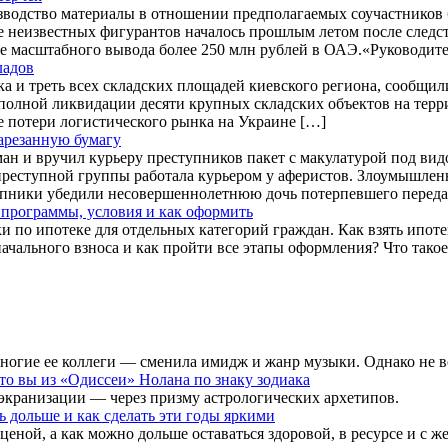
водство материалы в отношении предполагаемых соучастников б
е неизвестных фигурантов началось прошлым летом после следс
е масштабного вывода более 250 млн рублей в ОАЭ.«Руководите
ладов
ка и треть всех складских площадей киевского региона, сообщил
 полной ликвидации десяти крупных складских объектов на тер
е потери логистического рынка на Украине […]
арезанную бумагу
ан и вручил курьеру преступников пакет с макулатурой под в
 преступной группы работала курьером у аферистов. Злоумышленн
тупники убедили несовершеннолетнюю дочь потерпевшего переда
: программы, условия и как оформить
 по ипотеке для отдельных категорий граждан. Как взять ипоте
ачального взноса и как пройти все этапы оформления? Что такое
я многие ее коллеги — сменила имидж и жанр музыки. Однако не
то вы из «Одиссеи» Нолана по знаку зодиака
экранизации — через призму астрологических архетипов.
ь дольше и как сделать эти годы яркими
еной, а как можно дольше оставаться здоровой, в ресурсе и с ж