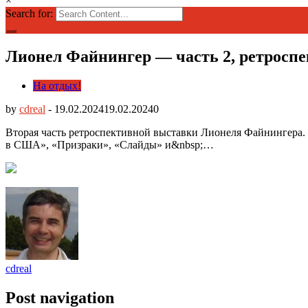
×
Search for:
Лионел Файнингер — часть 2, ретросп
На отдых!
by
cdreal
-
19.02.2024
19.02.2024
0
Вторая часть ретроспективной выставки Лионеля Файнингера. 
в США», «Призраки», «Слайды» и&nb
sp;…
cdreal
Post navigation