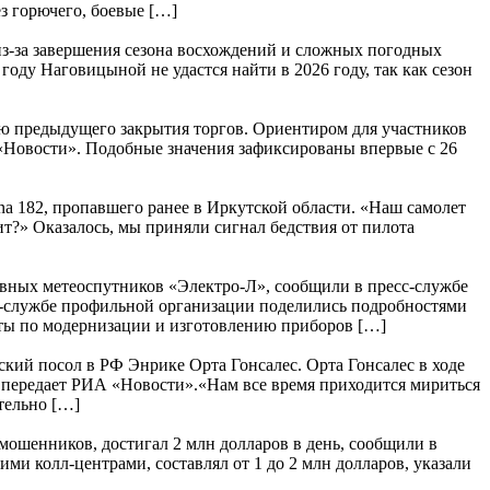
з горючего, боевые […]
з-за завершения сезона восхождений и сложных погодных
ду Наговицыной не удастся найти в 2026 году, так как сезон
ю предыдущего закрытия торгов. Ориентиром для участников
А «Новости». Подобные значения зафиксированы впервые с 26
a 182, пропавшего ранее в Иркутской области. «Наш самолет
т?» Оказалось, мы приняли сигнал бедствия от пилота
ивных метеоспутников «Электро-Л», сообщили в пресс-службе
с-службе профильной организации поделились подробностями
ты по модернизации и изготовлению приборов […]
кий посол в РФ Энрике Орта Гонсалес. Орта Гонсалес в ходе
 передает РИА «Новости».«Нам все время приходится мириться
тельно […]
шенников, достигал 2 млн долларов в день, сообщили в
 колл-центрами, составлял от 1 до 2 млн долларов, указали