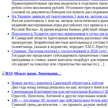
Правоохранительные органы выделили в отдельное произ
рубеж сотен миллионов рублей. Уголовное преследовани
ссылкой на документы.Поводом послужило расследовани
На Украине заявили об уничтожении 1 млн кв. метров ск
Россия уничтожила 1 млн кв. метров логистического рын
недавняя массированная атака российских сил привела к
Русской Весны».За время ведения боевых действий общи
Пенсионер в Тольятти проучил мошенников и отдал им н
В Самарской области бдительный мужчина распознал обм
прокуратуре. Безработная местная жительница в составе
тольяттинца, указали в ведомстве, передает ТАСС.Прес
Справки: Льготная ипотека с господдержкой в 2026 году
Государство продолжает субсидировать процентные ставки
программы и ставки, какие выплаты подойдут для первон
это кредит на покупку или строительство жилья по […]
Между нами, Девочками…
Новые видео с концерта Савичевой обернулись хейтом
Два года назад певица решалась на шаг, которого боятс
Своенравная Клитемнестра или мечтательная Калипсо? К
Одиссей, Пенелопа, Антиной и другие персонажи новой 
100 — это новые 50: почему мы действительно будем жит
Главный тренд десятилетия — не прожить дольше любой ц