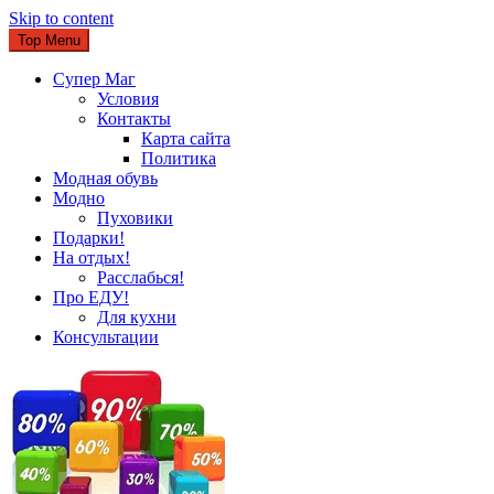
Skip to content
Top Menu
Супер Маг
Условия
Контакты
Карта сайта
Политика
Модная обувь
Модно
Пуховики
Подарки!
На отдых!
Расслабься!
Про ЕДУ!
Для кухни
Консультации