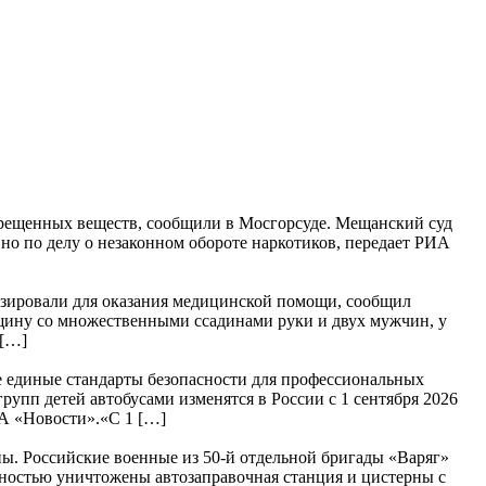
рещенных веществ, сообщили в Мосгорсуде. Мещанский суд
о по делу о незаконном обороте наркотиков, передает РИА
изировали для оказания медицинской помощи, сообщил
нщину со множественными ссадинами руки и двух мужчин, у
 […]
е единые стандарты безопасности для профессиональных
упп детей автобусами изменятся в России с 1 сентября 2026
ИА «Новости».«С 1 […]
. Российские военные из 50-й отдельной бригады «Варяг»
ностью уничтожены автозаправочная станция и цистерны с