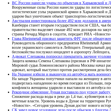
ВС России нанесли удары по объектам в Харьковской и 
Вооруженные силы России нанесли удары по логистическ
логистические узлы украинской армии в Харьковской и 
ударом был уничтожен объект транспортно-логистической
Австралия инвестировала более 492 млн долларов в аме
Канберра станет вторым государством после США, чья б
правительство выделяет свыше 492 млн долларов на зак
страны Ричард Марлз в соцсети, передает РИА «Новости»
Глава Rheinmetall призвал защитить ФРГ после обнаруже
Руководитель оборонного предприятия Rheinmetall Арми
возле украинского самолета в Лейпциге. Генеральный ди
беспокойства послужил инцидент в аэропорту Лейпцига,
Адвокат Слепакова попросил прекратить заочное уголовн
Защита комика Семена Слепакова (признан в РФ иноагенто
Мировой судья Ломоносовского района Москвы начал расс
адвокат, который выступил против рассмотрения дела без
На Украине избили и выкинули из автобуса мать военного
На западе Украины попутчики напали на женщину в автоб
подверглась нападению во время поездки из Польши, пер
конфликта женщины ударили и выставили из автобуса по
Рекордное обмеление Дуная поставило под угрозу рабо
Снижение расхода воды в реке до 1,4 тыс. кубометров в
мечтные власти. Уровень воды в Дунае на территории Ру
«Новости». «Сегодня уровень Дуная достиг нового исто
СК завел новое уголовное дело после обысков у блогера 