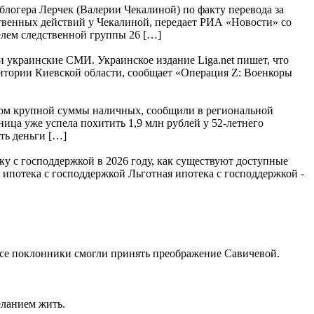
логера Лерчек (Валерии Чекалиной) по факту перевода за
твенных действий у Чекалиной, передает РИА «Новости» со
лем следственной группы 26 […]
и украинские СМИ. Украинское издание Liga.net пишет, что
ритории Киевской области, сообщает «Операция Z: Военкоры
идом крупной суммы наличных, сообщили в региональной
ица уже успела похитить 1,9 млн рублей у 52-летнего
ть деньги […]
ку с господдержкой в 2026 году, как существуют доступные
 ипотека с господдержкой Льготная ипотека с господдержкой -
 все поклонники смогли принять преображение Савичевой.
еланием жить.