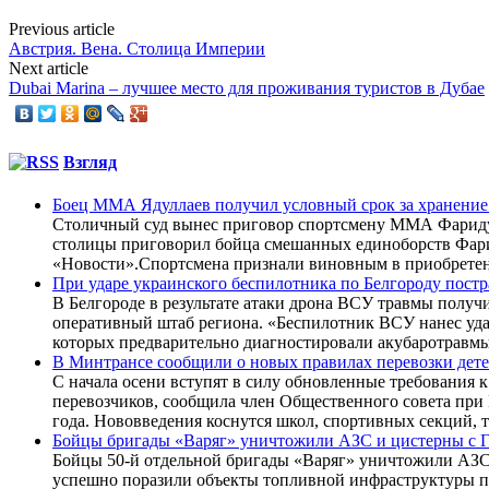
Previous article
Австрия. Вена. Столица Империи
Next article
Dubai Marina – лучшее место для проживания туристов в Дубае
Взгляд
Боец ММА Ядуллаев получил условный срок за хранение
Столичный суд вынес приговор спортсмену ММА Фариду 
столицы приговорил бойца смешанных единоборств Фарид
«Новости».Спортсмена признали виновным в приобретен
При ударе украинского беспилотника по Белгороду постр
В Белгороде в результате атаки дрона ВСУ травмы полу
оперативный штаб региона. «Беспилотник ВСУ нанес уда
которых предварительно диагностировали акубаротравм
В Минтрансе сообщили о новых правилах перевозки детей
С начала осени вступят в силу обновленные требования
перевозчиков, сообщила член Общественного совета при 
года. Нововведения коснутся школ, спортивных секций, 
Бойцы бригады «Варяг» уничтожили АЗС и цистерны с
Бойцы 50-й отдельной бригады «Варяг» уничтожили АЗС
успешно поразили объекты топливной инфраструктуры пр