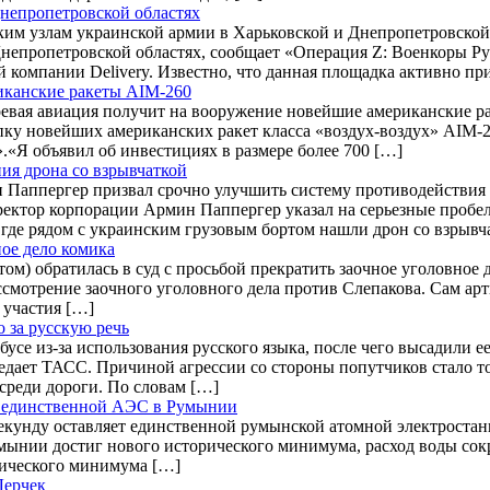
Днепропетровской областях
им узлам украинской армии в Харьковской и Днепропетровской
Днепропетровской областях, сообщает «Операция Z: Военкоры Р
 компании Delivery. Известно, что данная площадка активно п
риканские ракеты AIM-260
оевая авиация получит на вооружение новейшие американские р
упку новейших американских ракет класса «воздух-воздух» AI
.«Я объявил об инвестициях в размере более 700 […]
ния дрона со взрывчаткой
н Паппергер призвал срочно улучшить систему противодействия
ректор корпорации Армин Паппергер указал на серьезные пробе
 где рядом с украинским грузовым бортом нашли дрон со взрыв
ое дело комика
м) обратилась в суд с просьбой прекратить заочное уголовное де
мотрение заочного уголовного дела против Слепакова. Сам арти
 участия […]
 за русскую речь
усе из-за использования русского языка, после чего высадили е
едает ТАСС. Причиной агрессии со стороны попутчиков стало то
среди дороги. По словам […]
ту единственной АЭС в Румынии
 секунду оставляет единственной румынской атомной электроста
мынии достиг нового исторического минимума, расход воды сокра
рического минимума […]
Лерчек