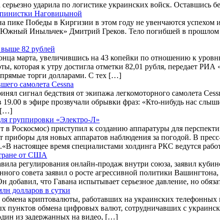
серьезно ударила по логистике украинских войск. Оставшись бе
льпинистки Наговицыной
 пике Победы в Киргизии в этом году не увенчаются успехом и
 «Южный Иныльчек» Дмитрий Греков. Тело погибшей в прошлом го
 выше 82 рублей
онца марта, увеличившись на 43 копейки по отношению к уровн
ты, которая к утру достигла отметки 82,01 рубля, передает РИ
прямые торги долларами. С тех […]
вшего самолета Cessna
ял сигнал бедствия от экипажа легкомоторного самолета Cessn
19.00 в эфире прозвучали обрывки фраз: «Кто-нибудь нас слыши
 […]
для группировки «Электро-Л»
т в Роскосмос) приступил к созданию аппаратуры для перспект
т приборы для новых аппаратов наблюдения за погодой. В прес
.«В настоящее время специалистами холдинга РКС ведутся рабо
стране от США
вила регулирования онлайн-продаж внутри союза, заявил кубинс
нного совета заявил о росте агрессивной политики Вашингтона,
н добавил, что Гавана испытывает серьезное давление, но обяза
лн долларов в сутки
обмена криптовалюты, работавших на украинских телефонных мо
 пунктов обмена цифровых валют, сотрудничавших с украинскими
дин из задержанных на видео, […]