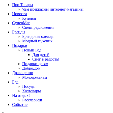
Про Товары
Чем прекрасны интернет-магазины
Новости
Купоны
СуперМаг
Спецпредложения
Бренды
Брендовая одежда
Модный пуховик
Подарки
Новый Год!
Для детей
Снег в радость!
Подарки детям
ДоброДом
Драгоценно
Молодоженам
Еда
Посуда
Хозтовары
На отдых!
Расслабься!
Событие