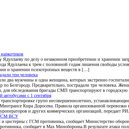
 наркотиков
Ядуллаеву по делу о незаконном приобретении и хранении зап
а Ядуллаева к трем с половиной годам лишения свободы условн
ии и хранении психотропных веществ в […]
адали три человека
чили два мужчины и одна женщина, которых экстренно госпитал
р по Белгороду. Предварительно, пострадали три человека. Же
ы, для обследования бригады СМП транспортируют в городскую
 автобусами с 1 сентября
 к транспортировке групп несовершеннолетних, устанавливающи
Минтрансе Кира Доросева. Правила организованной перевозки гр
туроператоров и других коммерческих организаций, передает Р
 ГСМ ВСУ
 и цистерны с ГСМ противника, сообщает Министерство обороны
отивника, сообщает в Max Минобороны.В результате атаки пол