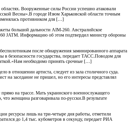
 областях. Вооруженные силы России успешно атаковали
усской Весны».В городе Изюм Харьковской области точным
рименялась противником для […]
акеты большой дальности AIM-260. Австралийское
M-260 JATM. Информацию об этом подтвердил министр обороны
 беспилотникам после обнаружения заминированного аппарата
лы в безопасности государства, передает ТАСС.Поводом для
чаткой.«Нам необходимо принять срочные […]
ло в отношении артиста, следует из зала столичного суда.
ст на заседание не пришел, но его интересы представлял
е прямо на трассе. Мать украинского военнослужащего
, что женщина разговаривала по-русски.В результате
нции ресурсы лишь на три-четыре дня работы, отметили
тился до 1,4 тыс. кубометров в секунду, передает РИА