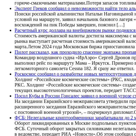
горюче-смазочными материалами.Потеря запасов топлива 
Эксперт Греков сообщил о невозможности найти тело а
Поиски российской альпинистки Натальи Наговицыной на
условий на маршруте, заявил начальник базового лагеря
восхождений на пик Победы завершен, пояснил […]
Расчетный курс доллара на внебиржевом рынке поднялся
Стоимость американской валюты достигла максимума с к
рынка выступает расчетная стоимость американской валю
марта.Летом 2024 года Московская биржа приостановила 
Пилот рассказал, как проходило спасение экипажа пропа
Командир воздушного судна «ИрАэро» Сергей Дронов прин
выполнял рейс по маршруту Мама – Иркутск. Примерно в 
легкомоторного самолета Cessna 182. Я сразу же ответил.
Роскосмос сообщил о разработке новых метеоспутников 
Холдинг «Российские космические системы» (РКС, входи
РКС. Холдинг «Российские космические системы» создае
текущих высокотехнологичных проектов, передает ТАСС
Посол Кубы в России Гонсалес заявил о военной угрозе 
На заседании Евразийского межправсовета утвердили пра
расширенного заседания Евразийского межправительстве
с постоянной военной угрозой», – подчеркнул дипломат.О
ФСБ: Нелегальные криптообменники зарабатывали до 2 м
Оборот ликвидированных в Москве подпольных пунктов 
ФСБ. Суточный оборот закрытых силовиками нелегальных
в ведомстве, передает РИА «Новости».Об этом сообщил о