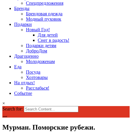
Спецпредложения
Бренды
Брендовая одежда
Модный пуховик
Подарки
Новый Год!
Для детей
Снег в радость!
Подарки детям
ДоброДом
Драгоценно
Молодоженам
Еда
Посуда
Хозтовары
На отдых!
Расслабься!
Событие
×
Search for:
Мурман. Поморские рубежи.