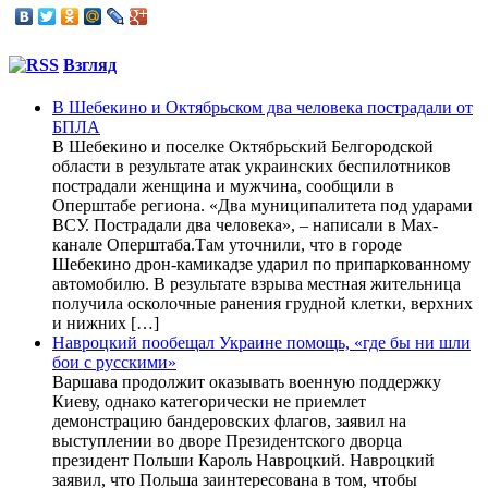
Взгляд
В Шебекино и Октябрьском два человека пострадали от
БПЛА
В Шебекино и поселке Октябрьский Белгородской
области в результате атак украинских беспилотников
пострадали женщина и мужчина, сообщили в
Оперштабе региона. «Два муниципалитета под ударами
ВСУ. Пострадали два человека», – написали в Max-
канале Оперштаба.Там уточнили, что в городе
Шебекино дрон-камикадзе ударил по припаркованному
автомобилю. В результате взрыва местная жительница
получила осколочные ранения грудной клетки, верхних
и нижних […]
Навроцкий пообещал Украине помощь, «где бы ни шли
бои с русскими»
Варшава продолжит оказывать военную поддержку
Киеву, однако категорически не приемлет
демонстрацию бандеровских флагов, заявил на
выступлении во дворе Президентского дворца
президент Польши Кароль Навроцкий. Навроцкий
заявил, что Польша заинтересована в том, чтобы