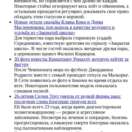
внешности, но справляется с ней далеко не каждая.
Некоторые стойко игнорируют весь хейт и обвинения, а
остальным приходится регулярно доказывать свое право
обладать этим статусом и короной.
Новые детали свадьбы Клавы Коки и Димы
Масленникова: поп-король в качестве ведущего и
усадьба из «Закрытой школы»
Для торжества пара выбрала старинную усадьбу
Середниково, известную зрителям по сериалу «Закрытая
школа». В числе гостей оказались звездные друзья пары,
а церемонию провел Филипп Киркоров.
30 фото невесты Криштиану Роналду, которую хейтят за
фигуру
После Чемпионата мира по футболу Джорджина
Родригес вместе с семьей проводит отпуск на Мальорке.
В Сети появились ее фото в бикини во время отдыха на
яхте. Некоторым пользователям модель показалась
слишком полной.
26-летняя Сидни Тоул умерла от редкой формы рака:
последние слова блогерши тронули всех
Ей было всего 23 года, когда врачи диагностировали
холангиокарциному — редкое и агрессивное
заболевание. Несмотря на лечение и операцию, болезнь
прогрессировала, а накануне смерти блогерша оказалась
под паллиативным наблюдением.