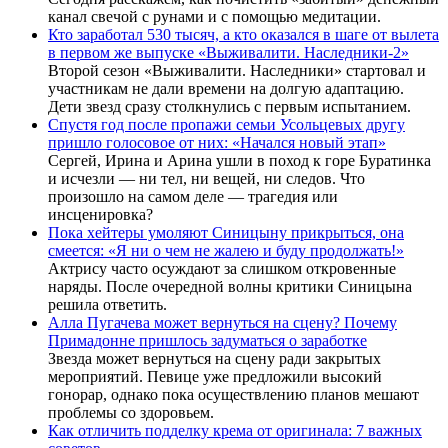
канал свечой с рунами и с помощью медитации.
Кто заработал 530 тысяч, а кто оказался в шаге от вылета
в первом же выпуске «Выживалити. Наследники-2»
Второй сезон «Выживалити. Наследники» стартовал и
участникам не дали времени на долгую адаптацию.
Дети звезд сразу столкнулись с первым испытанием.
Спустя год после пропажи семьи Усольцевых другу
пришло голосовое от них: «Начался новый этап»
Сергей, Ирина и Арина ушли в поход к горе Буратинка
и исчезли — ни тел, ни вещей, ни следов. Что
произошло на самом деле — трагедия или
инсценировка?
Пока хейтеры умоляют Синицыну прикрыться, она
смеется: «Я ни о чем не жалею и буду продолжать!»
Актрису часто осуждают за слишком откровенные
наряды. После очередной волны критики Синицына
решила ответить.
Алла Пугачева может вернуться на сцену? Почему
Примадонне пришлось задуматься о заработке
Звезда может вернуться на сцену ради закрытых
мероприятий. Певице уже предложили высокий
гонорар, однако пока осуществлению планов мешают
проблемы со здоровьем.
Как отличить подделку крема от оригинала: 7 важных