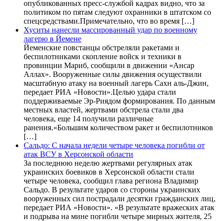
опубликованных пресс-службой кадрах видно, что за
политиком по пятам следуют охранники в штатском со
спецсредствами.Примечательно, что во время […]
Хуситы нанесли массированный удар по военному
лагерю в Йемене
Йеменские повстанцы обстреляли ракетами и
беспилотниками скопление войск и техники в
провинции Мариб, сообщили в движении «Ансар
Аллах». Вооруженные силы движения осуществили
масштабную атаку на военный лагерь Сахн аль-Джин,
передает РИА «Новости».Целью удара стали
поддерживаемые Эр-Риядом формирования. По данным
местных властей, жертвами обстрела стали два
человека, еще 14 получили различные
ранения.«Большим количеством ракет и беспилотников
[…]
Сальдо: С начала недели четыре человека погибли от
атак ВСУ в Херсонской области
За последнюю неделю жертвами регулярных атак
украинских боевиков в Херсонской области стали
четыре человека, сообщил глава региона Владимир
Сальдо. В результате ударов со стороны украинских
вооруженных сил пострадали десятки гражданских лиц,
передает РИА «Новости». «В результате вражеских атак
и подрыва на мине погибли четыре мирных жителя, 25