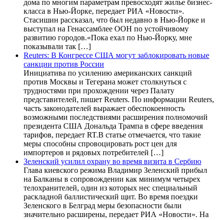
дома по многим параметрам превосходят жилье бизнес-
класса в Нью-Йорке, передает РИА «Новости».
Стасишин рассказал, что был недавно в Нью-Йорке и
выступал на Генассамблее ООН по устойчивому
развитию городов.«Пока ехал по Нью-Йорку, мне
показывали так […]
Reuters: В Конгрессе США могут заблокировать новые
санкции против России
Инициатива по усилению американских санкций
против Москвы и Тегерана может столкнуться с
трудностями при прохождении через Палату
представителей, пишет Reuters. По информации Reuters,
часть законодателей выражает обеспокоенность
возможными последствиями расширения полномочий
президента США Дональда Трампа в сфере введения
тарифов, передает RT.В статье отмечается, что такие
меры способны спровоцировать рост цен для
импортеров и рядовых потребителей […]
Зеленский усилил охрану во время визита в Сербию
Глава киевского режима Владимир Зеленский прибыл
на Балканы в сопровождении как минимум четырех
телохранителей, один из которых нес специальный
раскладной баллистический щит. Во время поездки
Зеленского в Белград меры безопасности были
значительно расширены, передает РИА «Новости». На