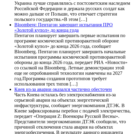
Украина лучше справлялись с постсоветским наследием
Российской Федерации и держала русских солдат как
можно дальше от Польши, что отвечает стратегии
польского государства.«В этом […]
Bloomberg: Пентагон завершит испытания ПРО
«Золотой купол» до конца года
Пентагон планирует завершить первые испытания по
программе космической противоракетной обороне
«Золотой купол» до конца 2026 года, сообщает
Bloomberg. Пентагон планирует завершить начальные
испытания программы космической противоракетной
обороны до конца 2026 года, передает РИА «Новости»
со ссылкой на Bloomberg. Летные демонстрации этой
еще не опробованной технологии намечены на 2027
год.Программа создания прототипов требует
использования трех типов […]
Киев из-за аварии оказался частично обесточен
Часть Киева осталась без электроснабжения из-за
серьезной аварии на объектах энергетической
инфраструктуры, сообщает энергокомпания ДТЭК. В
Киеве зафиксированы перебои с подачей электричества,
передает «Операция Z: Военкоры Русской Весны».
Представители энергокомпании ДТЭК сообщили, что
причиной отключения стала авария на объектах
энергообеспечения. В результате данного инцидента