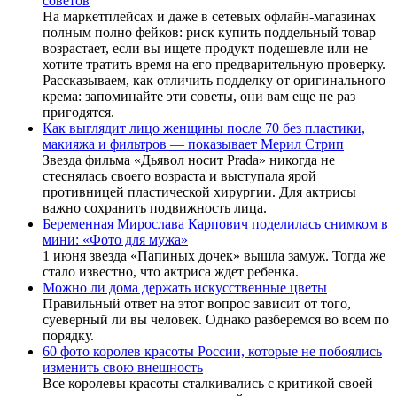
советов
На маркетплейсах и даже в сетевых офлайн-магазинах
полным полно фейков: риск купить поддельный товар
возрастает, если вы ищете продукт подешевле или не
хотите тратить время на его предварительную проверку.
Рассказываем, как отличить подделку от оригинального
крема: запоминайте эти советы, они вам еще не раз
пригодятся.
Как выглядит лицо женщины после 70 без пластики,
макияжа и фильтров — показывает Мерил Стрип
Звезда фильма «Дьявол носит Prada» никогда не
стеснялась своего возраста и выступала ярой
противницей пластической хирургии. Для актрисы
важно сохранить подвижность лица.
Беременная Мирослава Карпович поделилась снимком в
мини: «Фото для мужа»
1 июня звезда «Папиных дочек» вышла замуж. Тогда же
стало известно, что актриса ждет ребенка.
Можно ли дома держать искусственные цветы
Правильный ответ на этот вопрос зависит от того,
суеверный ли вы человек. Однако разберемся во всем по
порядку.
60 фото королев красоты России, которые не побоялись
изменить свою внешность
Все королевы красоты сталкивались с критикой своей