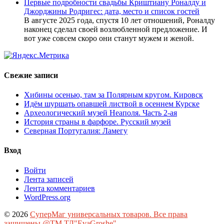
Первые подробности свадьбы Криштиану Роналду и
Джорджины Родригес: дата, место и список гостей
В августе 2025 года, спустя 10 лет отношений, Роналду
наконец сделал своей возлюбленной предложение. И
вот уже совсем скоро они станут мужем и женой.
Свежие записи
Хибины осенью, там за Полярным кругом. Кировск
Идём шуршать опавшей листвой в осеннем Курске
Археологический музей Неаполя. Часть 2-ая
История страны в фарфоре. Русский музей
Северная Португалия: Ламегу
Вход
Войти
Лента записей
Лента комментариев
WordPress.org
© 2026
СуперМаг универсальных товаров. Все права
защищены.@ТМ ТД"EvaGroshe"