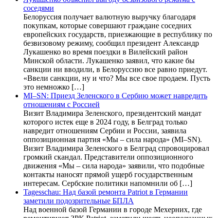
соседями
Белоруссия получает валютную выручку благодаря
покупкам, которые совершают граждане соседних
европейских государств, приезжающие в республику по
безвизовому режиму, сообщил президент Александр
Лукашенко во время поездки в Вилейский район
Минской области. Лукашенко заявил, что какие бы
санкции ни вводили, в Белоруссию все равно приедут.
«Ввели санкции, ну и что? Мы все свое продаем. Пусть
это немножко […]
MI–SN: Приезд Зеленского в Сербию может навредить
отношениям с Россией
Визит Владимира Зеленского, президентский мандат
которого истек еще в 2024 году, в Белград только
навредит отношениям Сербии и России, заявила
оппозиционная партия «Мы – сила народа» (MI–SN).
Визит Владимира Зеленского в Белград спровоцировал
громкий скандал. Представители оппозиционного
движения «Мы – сила народа» заявили, что подобные
контакты наносят прямой ущерб государственным
интересам. Сербские политики напомнили об […]
Tagesschau: Над базой ремонта Patriot в Германии
заметили подозрительные БПЛА
Над военной базой Германии в городе Мехерних, где