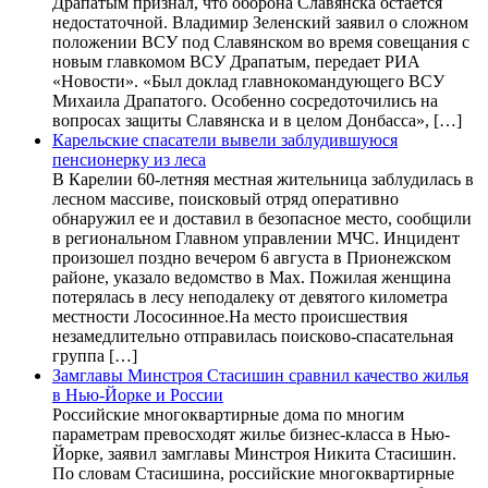
Драпатым признал, что оборона Славянска остается
недостаточной. Владимир Зеленский заявил о сложном
положении ВСУ под Славянском во время совещания с
новым главкомом ВСУ Драпатым, передает РИА
«Новости». «Был доклад главнокомандующего ВСУ
Михаила Драпатого. Особенно сосредоточились на
вопросах защиты Славянска и в целом Донбасса», […]
Карельские спасатели вывели заблудившуюся
пенсионерку из леса
В Карелии 60-летняя местная жительница заблудилась в
лесном массиве, поисковый отряд оперативно
обнаружил ее и доставил в безопасное место, сообщили
в региональном Главном управлении МЧС. Инцидент
произошел поздно вечером 6 августа в Прионежском
районе, указало ведомство в Max. Пожилая женщина
потерялась в лесу неподалеку от девятого километра
местности Лососинное.На место происшествия
незамедлительно отправилась поисково-спасательная
группа […]
Замглавы Минстроя Стасишин сравнил качество жилья
в Нью-Йорке и России
Российские многоквартирные дома по многим
параметрам превосходят жилье бизнес-класса в Нью-
Йорке, заявил замглавы Минстроя Никита Стасишин.
По словам Стасишина, российские многоквартирные