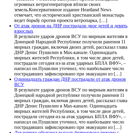
огромных ветрогенераторов вблизи своих
земель.Консервативное издание Heartland News
отмечает, что исторический христианский монастырь
ведет борьбу против проекта ветропарка, […]
От атак дронов на ДНР пострадали двое детей и девять
взрослых
В результате ударов дронов ВСУ по мирным жителям в
Донецкой Народной Республике получили ранения 11
мирных граждан, включая двоих детей, рассказал глава
ДНР Денис Пушилин в Max-канале. Одиннадцать
мирных жителей Республики, в том числе двое детей,
пострадали сегодня из-за атак ударных БПЛА ВФУ», –
написал он.Пушилин уточнил, что наибольшее число
пострадавших зафиксировано при эвакуации из […]
Одиннадцать граждан ДНР пострадали от атак дронов
ВСУ
В результате ударов дронов ВСУ по мирным жителям в
Донецкой народной республике получили ранения 11
мирных граждан, включая двоих детей, рассказал глава
ДНР Денис Пушилин в Max-канале. Одиннадцать
мирных жителей Республики, в том числе двое детей,
пострадали сегодня из-за атак ударных БПЛА ВФУ», –
написал он.Пушилин уточнил, что наибольшее число
пострадавших зафиксировано при эвакуации из […]
Лукашенко объяснил выгоду безвизового режима с