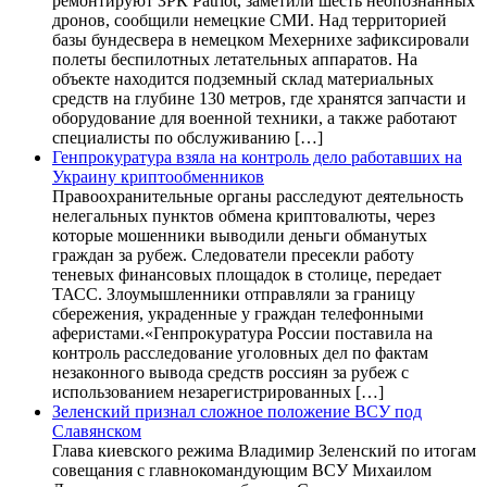
ремонтируют ЗРК Patriot, заметили шесть неопознанных
дронов, сообщили немецкие СМИ. Над территорией
базы бундесвера в немецком Мехернихе зафиксировали
полеты беспилотных летательных аппаратов. На
объекте находится подземный склад материальных
средств на глубине 130 метров, где хранятся запчасти и
оборудование для военной техники, а также работают
специалисты по обслуживанию […]
Генпрокуратура взяла на контроль дело работавших на
Украину криптообменников
Правоохранительные органы расследуют деятельность
нелегальных пунктов обмена криптовалюты, через
которые мошенники выводили деньги обманутых
граждан за рубеж. Следователи пресекли работу
теневых финансовых площадок в столице, передает
ТАСС. Злоумышленники отправляли за границу
сбережения, украденные у граждан телефонными
аферистами.«Генпрокуратура России поставила на
контроль расследование уголовных дел по фактам
незаконного вывода средств россиян за рубеж с
использованием незарегистрированных […]
Зеленский признал сложное положение ВСУ под
Славянском
Глава киевского режима Владимир Зеленский по итогам
совещания с главнокомандующим ВСУ Михаилом