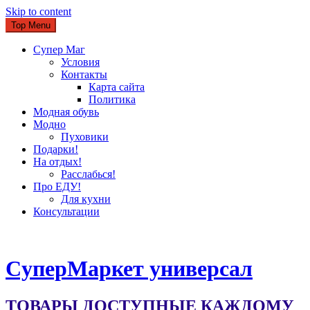
Skip to content
Top Menu
Супер Маг
Условия
Контакты
Карта сайта
Политика
Модная обувь
Модно
Пуховики
Подарки!
На отдых!
Расслабься!
Про ЕДУ!
Для кухни
Консультации
CуперМаркет универсал
ТОВАРЫ ДОСТУПНЫЕ КАЖДОМУ