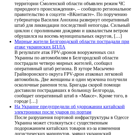
территории Смоленской области объявлен режим ЧС
природного происхождения», – сообщило региональное
правительство в соцсети «ВКонтакте». По поручению
губернатора Василия Анохина развернут оперативный
штаб для ликвидации последствий непогоды. Сильный
циклон с проливными дождями и шквалистым ветром
обрушился на восемь муниципальных округов, […]
Мирные жители Белгородской области пострадали при
атаке украинских БПЛА
В результате атак FPV-дронов вооруженных сил
Украины по автомобилям в Белгородской области
пострадали четверо мирных жителей, сообщил
оперативный штаб региона. В хуторе Масычево
Грайворонского округа FPV-дрон атаковал легковой
автомобиль. Две женщины и один мужчина получили
осколочные ранения тела. Бригады скорой помощи
доставили пострадавших в больницу Белгорода,
сообщает оперативный штаб в «Максе». Кроме того, в
городе […]
На Украине предупредили об удорожании китайской
электроники после ударов по портам
После разрушения портовой инфраструктуры в Одессе
Украина может столкнуться с существенным
подорожанием китайских товаров из-за изменения
логистических маршрутов, заявил украинский