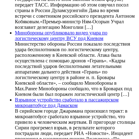
передает ТАСС. Информацию об этом озвучил посол
страны в России Дуламсурэнгийн Дава во время
встречи с советником российского президента Антоном
Кобяковым.«Премьер-министр Ням-Осорын Учрал
возглавит делегацию Монголии […]
Минобороны опубликовало видео удара по
логистическому центру ВСУ под Киевом
Министерство обороны России показало последствия
удара беспилотников по логистическому центру,
расположенному в Киевской области. Атака была
осуществлена с помощью дронов «Герань». «Кадры
последствий ударов беспилотными летательными
аппаратами дальнего действия «Герань» по
логистическому центру в районе н. п. Бровары
Киевской области», – сообщило Минобороны в
Max.Ранее Минобороны сообщало, что в Броварах под
Киевом были был поражен логистический центр […]
Взрывное устройство сработало в пассажирском
микроавтобусе под Дамаском
В сирийском городе Джарамана произошел теракт: в
микроавтобусе сработало взрывное устройство, что
привело к человеческим жертвам. В пригороде столицы
Сирии прогремел взрыв, в результате которого
пострадали люди, передает РИА «Новости». Инцидент
произошел в населенном пункте Джарамана.«По