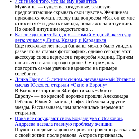
7 сигналов того, что вы ему нравитесь
Мужчины — существа загадочные, зачастую
предпочитающие скрывать свои чувства. Женщинам
приходится ломать голову над вопросом «Как он ко мне
относится?» и делать выводы, полагаясь на интуицию.
Но одной интуиции недостаточно…
Как звезды носят бандану — самый модный аксессуар
лета: учимся у Липы, Кравиц и Кардашьян
Еще несколько лет назад банданы можно было увидеть
разве что на старых фотографиях, однако сегодня этот
аксессуар снова вернулся в гардеробы модниц. Причем
носить его стало гораздо проще. Смотрим, как
повторить самые удачные варианты на примере
селебрити.
Лянка Грыу с 15-летним сыном, неузнаваемый Ургант и
смелая Юсковец открыли «Окно в Европу»
В Выборге стартовал 34-й фестиваль «Окно в
Европу» — по красной дорожке прошли Александра
Ребенок, Юлия Хлынина, Софья Лебедева и другие
звезды. Рассказываем, чем запомнилась церемония
открытия.
Пока все обсуждают связь Бондарчука с Исаковой,
Андреева назвала главную проблему женщин
Паулина впервые за долгое время откровенно рассказала
о своей жизни после развода. Актриса призналась,