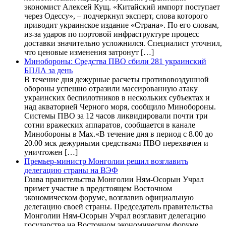
экономист Алексей Кущ. «Китайский импорт поступает
через Одессу», – подчеркнул эксперт, слова которого
приводит украинское издание «Страна». По его словам,
из-за ударов по портовой инфраструктуре процесс
доставки значительно усложнился. Специалист уточнил,
что ценовые изменения затронут […]
Минобороны: Средства ПВО сбили 281 украинский
БПЛА за день
В течение дня дежурные расчеты противовоздушной
обороны успешно отразили массированную атаку
украинских беспилотников в нескольких субъектах и
над акваторией Черного моря, сообщило Минобороны.
Системы ПВО за 12 часов ликвидировали почти три
сотни вражеских аппаратов, сообщается в канале
Минобороны в Max.«В течение дня в период с 8.00 до
20.00 мск дежурными средствами ПВО перехвачен и
уничтожен […]
Премьер-министр Монголии решил возглавить
делегацию страны на ВЭФ
Глава правительства Монголии Ням-Осорын Учрал
примет участие в предстоящем Восточном
экономическом форуме, возглавив официальную
делегацию своей страны. Председатель правительства
Монголии Ням-Осорын Учрал возглавит делегацию
государства на Восточном экономическом форуме,