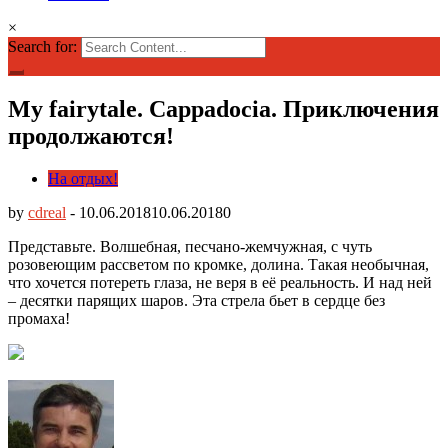
×
Search for:
My fairytale. Cappadocia. Приключения
продолжаются!
На отдых!
by
cdreal
-
10.06.2018
10.06.2018
0
Представьте. Волшебная, песчано-жемчужная, с чуть
розовеющим рассветом по кромке, долина. Такая необычная,
что хочется потереть глаза, не веря в её реальность. И над ней
– десятки парящих шаров.
Эта стрела бьет в сердце без
промаха!