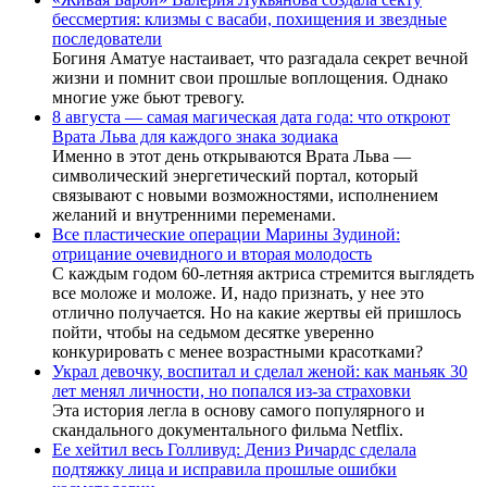
бессмертия: клизмы с васаби, похищения и звездные
последователи
Богиня Аматуе настаивает, что разгадала секрет вечной
жизни и помнит свои прошлые воплощения. Однако
многие уже бьют тревогу.
8 августа — самая магическая дата года: что откроют
Врата Льва для каждого знака зодиака
Именно в этот день открываются Врата Льва —
символический энергетический портал, который
связывают с новыми возможностями, исполнением
желаний и внутренними переменами.
Все пластические операции Марины Зудиной:
отрицание очевидного и вторая молодость
С каждым годом 60-летняя актриса стремится выглядеть
все моложе и моложе. И, надо признать, у нее это
отлично получается. Но на какие жертвы ей пришлось
пойти, чтобы на седьмом десятке уверенно
конкурировать с менее возрастными красотками?
Украл девочку, воспитал и сделал женой: как маньяк 30
лет менял личности, но попался из-за страховки
Эта история легла в основу самого популярного и
скандального документального фильма Netflix.
Ее хейтил весь Голливуд: Дениз Ричардс сделала
подтяжку лица и исправила прошлые ошибки