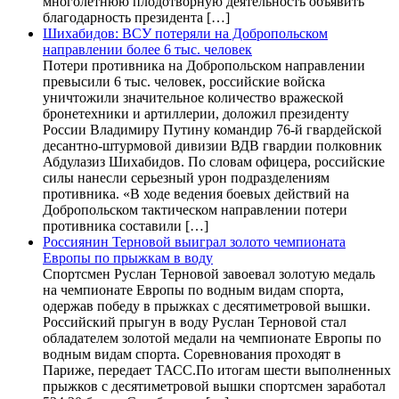
многолетнюю плодотворную деятельность объявить
благодарность президента […]
Шихабидов: ВСУ потеряли на Добропольском
направлении более 6 тыс. человек
Потери противника на Добропольском направлении
превысили 6 тыс. человек, российские войска
уничтожили значительное количество вражеской
бронетехники и артиллерии, доложил президенту
России Владимиру Путину командир 76-й гвардейской
десантно-штурмовой дивизии ВДВ гвардии полковник
Абдулазиз Шихабидов. По словам офицера, российские
силы нанесли серьезный урон подразделениям
противника. «В ходе ведения боевых действий на
Добропольском тактическом направлении потери
противника составили […]
Россиянин Терновой выиграл золото чемпионата
Европы по прыжкам в воду
Спортсмен Руслан Терновой завоевал золотую медаль
на чемпионате Европы по водным видам спорта,
одержав победу в прыжках с десятиметровой вышки.
Российский прыгун в воду Руслан Терновой стал
обладателем золотой медали на чемпионате Европы по
водным видам спорта. Соревнования проходят в
Париже, передает ТАСС.По итогам шести выполненных
прыжков с десятиметровой вышки спортсмен заработал