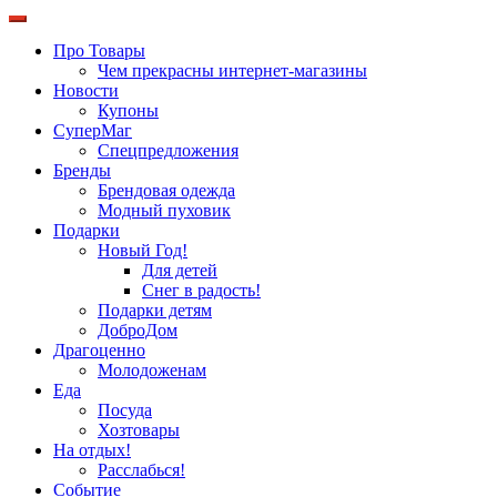
Про Товары
Чем прекрасны интернет-магазины
Новости
Купоны
СуперМаг
Спецпредложения
Бренды
Брендовая одежда
Модный пуховик
Подарки
Новый Год!
Для детей
Снег в радость!
Подарки детям
ДоброДом
Драгоценно
Молодоженам
Еда
Посуда
Хозтовары
На отдых!
Расслабься!
Событие