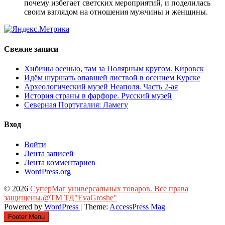
почему избегает светских мероприятий, и поделилась
своим взглядом на отношения мужчины и женщины.
Свежие записи
Хибины осенью, там за Полярным кругом. Кировск
Идём шуршать опавшей листвой в осеннем Курске
Археологический музей Неаполя. Часть 2-ая
История страны в фарфоре. Русский музей
Северная Португалия: Ламегу
Вход
Войти
Лента записей
Лента комментариев
WordPress.org
© 2026
СуперМаг универсальных товаров. Все права
защищены.@ТМ ТД"EvaGroshe"
Powered by
WordPress
| Theme:
AccessPress Mag
Footer Menu