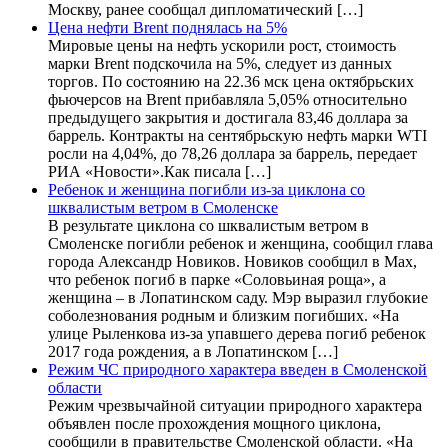
Москву, ранее сообщал дипломатический […]
Цена нефти Brent поднялась на 5%
Мировые цены на нефть ускорили рост, стоимость
марки Brent подскочила на 5%, следует из данных
торгов. По состоянию на 22.36 мск цена октябрьских
фьючерсов на Brent прибавляла 5,05% относительно
предыдущего закрытия и достигала 83,46 доллара за
баррель. Контракты на сентябрьскую нефть марки WTI
росли на 4,04%, до 78,26 доллара за баррель, передает
РИА «Новости».Как писала […]
Ребенок и женщина погибли из-за циклона со
шквалистым ветром в Смоленске
В результате циклона со шквалистым ветром в
Смоленске погибли ребенок и женщина, сообщил глава
города Александр Новиков. Новиков сообщил в Мах,
что ребенок погиб в парке «Соловьиная роща», а
женщина – в Лопатинском саду. Мэр выразил глубокие
соболезнования родным и близким погибших. «На
улице Рыленкова из-за упавшего дерева погиб ребенок
2017 года рождения, а в Лопатинском […]
Режим ЧС природного характера введен в Смоленской
области
Режим чрезвычайной ситуации природного характера
объявлен после прохождения мощного циклона,
сообщили в правительстве Смоленской области. «На