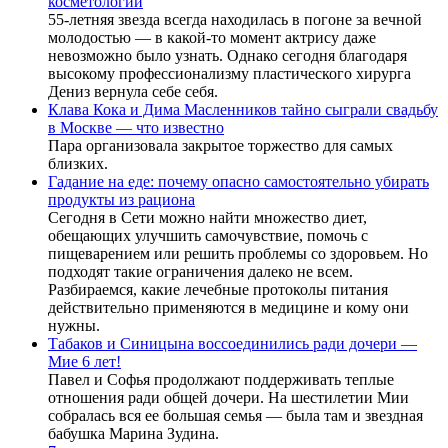
косметологии
55-летняя звезда всегда находилась в погоне за вечной
молодостью — в какой-то момент актрису даже
невозможно было узнать. Однако сегодня благодаря
высокому профессионализму пластического хирурга
Дениз вернула себе себя.
Клава Кока и Дима Масленников тайно сыграли свадьбу
в Москве — что известно
Пара организовала закрытое торжество для самых
близких.
Гадание на еде: почему опасно самостоятельно убирать
продукты из рациона
Сегодня в Сети можно найти множество диет,
обещающих улучшить самочувствие, помочь с
пищеварением или решить проблемы со здоровьем. Но
подходят такие ограничения далеко не всем.
Разбираемся, какие лечебные протоколы питания
действительно применяются в медицине и кому они
нужны.
Табаков и Синицына воссоединились ради дочери —
Мие 6 лет!
Павел и Софья продолжают поддерживать теплые
отношения ради общей дочери. На шестилетии Мии
собралась вся ее большая семья — была там и звездная
бабушка Марина Зудина.