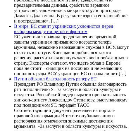
предварительным данным, сработало взрывное
устройство, заложенное в микроавтобус в пригороде
Дамаска Джарамана. В результате взрыва есть погибшие
и пострадавшие», […]
В мире: ЕС ставит украинских уклонистов перед
выбором между нищетой и фронтом
ЕС ужесточил правила предоставления временной
защиты украинцам призывного возраста: теперь
мужчинам, незаконно избежавшим службы в ВСУ, могут
отказать в статусе. Киев давно добивался такого
решения, рассчитывая вернуть часть военнообязанных в
страну. Эксперты считают, что ждать облав в Европе
пока не стоит – сидящих на пособиях и не желающих
пополнять ряды ВСУ украинцев ЕС сначала лишит […]
Путин объявил благодарность рэперу ST
Президент РФ Владимир Путин объявил благодарность
рэп-исполнителю ST за заслуги в области культуры и
искусства. Российский лидер выразил признательность
хип-хоп-артисту Александру Степанову, выступающему
под псевдонимом ST, передает ТАСС.
Соответствующий документ размещен на портале
правовой информации.В тексте опубликованного
распоряжения отмечаются значимые достижения
музыканта. «За заслуги в области культуры и искусства,