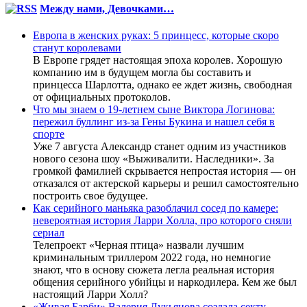
Между нами, Девочками…
Европа в женских руках: 5 принцесс, которые скоро
станут королевами
В Европе грядет настоящая эпоха королев. Хорошую
компанию им в будущем могла бы составить и
принцесса Шарлотта, однако ее ждет жизнь, свободная
от официальных протоколов.
Что мы знаем о 19-летнем сыне Виктора Логинова:
пережил буллинг из-за Гены Букина и нашел себя в
спорте
Уже 7 августа Александр станет одним из участников
нового сезона шоу «Выживалити. Наследники». За
громкой фамилией скрывается непростая история — он
отказался от актерской карьеры и решил самостоятельно
построить свое будущее.
Как серийного маньяка разоблачил сосед по камере:
невероятная история Ларри Холла, про которого сняли
сериал
Телепроект «Черная птица» назвали лучшим
криминальным триллером 2022 года, но немногие
знают, что в основу сюжета легла реальная история
общения серийного убийцы и наркодилера. Кем же был
настоящий Ларри Холл?
«Живая Барби» Валерия Лукьянова создала секту