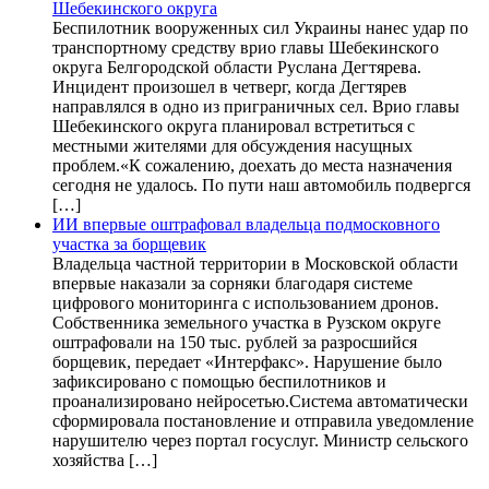
Шебекинского округа
Беспилотник вооруженных сил Украины нанес удар по
транспортному средству врио главы Шебекинского
округа Белгородской области Руслана Дегтярева.
Инцидент произошел в четверг, когда Дегтярев
направлялся в одно из приграничных сел. Врио главы
Шебекинского округа планировал встретиться с
местными жителями для обсуждения насущных
проблем.«К сожалению, доехать до места назначения
сегодня не удалось. По пути наш автомобиль подвергся
[…]
ИИ впервые оштрафовал владельца подмосковного
участка за борщевик
Владельца частной территории в Московской области
впервые наказали за сорняки благодаря системе
цифрового мониторинга с использованием дронов.
Собственника земельного участка в Рузском округе
оштрафовали на 150 тыс. рублей за разросшийся
борщевик, передает «Интерфакс». Нарушение было
зафиксировано с помощью беспилотников и
проанализировано нейросетью.Система автоматически
сформировала постановление и отправила уведомление
нарушителю через портал госуслуг. Министр сельского
хозяйства […]