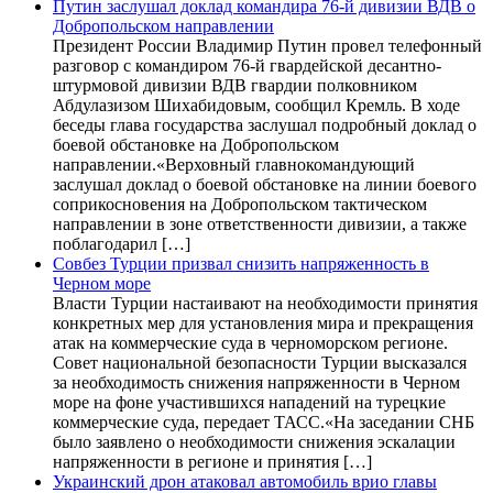
Путин заслушал доклад командира 76-й дивизии ВДВ о
Добропольском направлении
Президент России Владимир Путин провел телефонный
разговор с командиром 76-й гвардейской десантно-
штурмовой дивизии ВДВ гвардии полковником
Абдулазизом Шихабидовым, сообщил Кремль. В ходе
беседы глава государства заслушал подробный доклад о
боевой обстановке на Добропольском
направлении.«Верховный главнокомандующий
заслушал доклад о боевой обстановке на линии боевого
соприкосновения на Добропольском тактическом
направлении в зоне ответственности дивизии, а также
поблагодарил […]
Совбез Турции призвал снизить напряженность в
Черном море
Власти Турции настаивают на необходимости принятия
конкретных мер для установления мира и прекращения
атак на коммерческие суда в черноморском регионе.
Совет национальной безопасности Турции высказался
за необходимость снижения напряженности в Черном
море на фоне участившихся нападений на турецкие
коммерческие суда, передает ТАСС.«На заседании СНБ
было заявлено о необходимости снижения эскалации
напряженности в регионе и принятия […]
Украинский дрон атаковал автомобиль врио главы