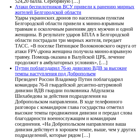
524,20 балла. Серебряную […]
Атаки беспилотников ВСУ привели к ранению мирных
жителей Белгородской области
Удары украинских дронов по населенным пунктам
Белгородской области привели к минно-взрывным
травмам и осколочным ранениям двух мужчин и одной
женщины. В результате ударов БПЛА в Белгородской
области пострадали три мирных жителя, передает
ТАСС. «В поселке Пятницкое Волоконовского округа от
атаки FPV-дрона женщина получила минно-взрывную
травму. Помощь оказана в Валуйской ЦРБ, лечение
продолжит в амбулаторных условиях», […]
Путин поблагодарил 76-ю дивизию ВДВ за высокие
темпы наступления под Добропольем
Президент России Владимир Путин поблагодарил
командира 76-й гвардейской десантно-штурмовой
дивизии ВДВ гвардии полковника Абдулазиза
Шихабидова за действия подразделения на
Добропольском направлении. В ходе телефонного
разговора с командиром глава государства отметил
высокие темпы продвижения дивизии и передал слова
благодарности военнослужащим и командирам
соединения. «На Добропольском направлении ваша
дивизия действует в хорошем темпе, выше, чем у других
подразделений, которые рядом […]