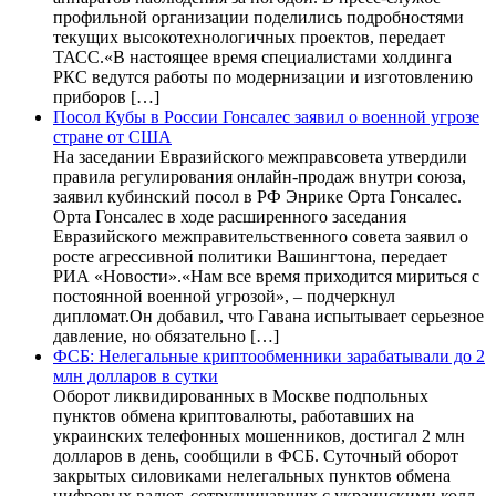
профильной организации поделились подробностями
текущих высокотехнологичных проектов, передает
ТАСС.«В настоящее время специалистами холдинга
РКС ведутся работы по модернизации и изготовлению
приборов […]
Посол Кубы в России Гонсалес заявил о военной угрозе
стране от США
На заседании Евразийского межправсовета утвердили
правила регулирования онлайн-продаж внутри союза,
заявил кубинский посол в РФ Энрике Орта Гонсалес.
Орта Гонсалес в ходе расширенного заседания
Евразийского межправительственного совета заявил о
росте агрессивной политики Вашингтона, передает
РИА «Новости».«Нам все время приходится мириться с
постоянной военной угрозой», – подчеркнул
дипломат.Он добавил, что Гавана испытывает серьезное
давление, но обязательно […]
ФСБ: Нелегальные криптообменники зарабатывали до 2
млн долларов в сутки
Оборот ликвидированных в Москве подпольных
пунктов обмена криптовалюты, работавших на
украинских телефонных мошенников, достигал 2 млн
долларов в день, сообщили в ФСБ. Суточный оборот
закрытых силовиками нелегальных пунктов обмена
цифровых валют, сотрудничавших с украинскими колл-