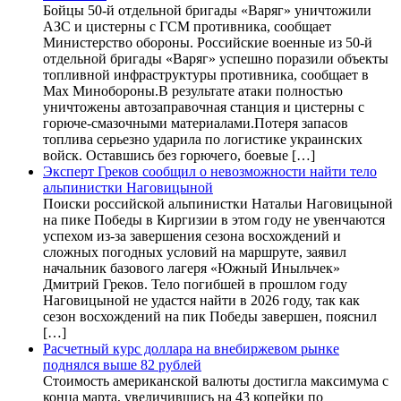
Бойцы 50-й отдельной бригады «Варяг» уничтожили
АЗС и цистерны с ГСМ противника, сообщает
Министерство обороны. Российские военные из 50-й
отдельной бригады «Варяг» успешно поразили объекты
топливной инфраструктуры противника, сообщает в
Max Минобороны.В результате атаки полностью
уничтожены автозаправочная станция и цистерны с
горюче-смазочными материалами.Потеря запасов
топлива серьезно ударила по логистике украинских
войск. Оставшись без горючего, боевые […]
Эксперт Греков сообщил о невозможности найти тело
альпинистки Наговицыной
Поиски российской альпинистки Натальи Наговицыной
на пике Победы в Киргизии в этом году не увенчаются
успехом из-за завершения сезона восхождений и
сложных погодных условий на маршруте, заявил
начальник базового лагеря «Южный Иныльчек»
Дмитрий Греков. Тело погибшей в прошлом году
Наговицыной не удастся найти в 2026 году, так как
сезон восхождений на пик Победы завершен, пояснил
[…]
Расчетный курс доллара на внебиржевом рынке
поднялся выше 82 рублей
Стоимость американской валюты достигла максимума с
конца марта, увеличившись на 43 копейки по