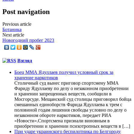
Post navigation
Previous article
Ботаника
Next article
Новогодний пробег 2023
Взгляд
Боец ММА Ядуллаев получил условный срок за
хранение наркотиков
Столичный суд вынес приговор спортсмену ММА
Фариду Ядуллаеву по делу о незаконном приобретении
и хранении запрещенных веществ, сообщили в
Мосгорсуде. Мещанский суд столицы приговорил бойца
смешанных единоборств Фарида Ядуллаева к трем с
половиной годам лишения свободы условно по делу о
незаконном обороте наркотиков, передает РИА
«Новости».Спортсмена признали виновным в
приобретении и хранении психотропных веществ в […]
При ударе украинского беспилотника по Белгороду