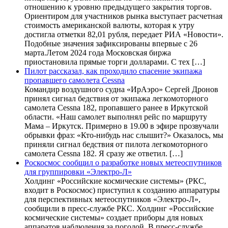
отношению к уровню предыдущего закрытия торгов.
Ориентиром для участников рынка выступает расчетная
стоимость американской валюты, которая к утру
достигла отметки 82,01 рубля, передает РИА «Новости».
Подобные значения зафиксированы впервые с 26
марта.Летом 2024 года Московская биржа
приостановила прямые торги долларами. С тех […]
Пилот рассказал, как проходило спасение экипажа
пропавшего самолета Cessna
Командир воздушного судна «ИрАэро» Сергей Дронов
принял сигнал бедствия от экипажа легкомоторного
самолета Cessna 182, пропавшего ранее в Иркутской
области. «Наш самолет выполнял рейс по маршруту
Мама – Иркутск. Примерно в 19.00 в эфире прозвучали
обрывки фраз: «Кто-нибудь нас слышит?» Оказалось, мы
приняли сигнал бедствия от пилота легкомоторного
самолета Cessna 182. Я сразу же ответил. […]
Роскосмос сообщил о разработке новых метеоспутников
для группировки «Электро-Л»
Холдинг «Российские космические системы» (РКС,
входит в Роскосмос) приступил к созданию аппаратуры
для перспективных метеоспутников «Электро-Л»,
сообщили в пресс-службе РКС. Холдинг «Российские
космические системы» создает приборы для новых
аппаратов наблюдения за погодой. В пресс-службе