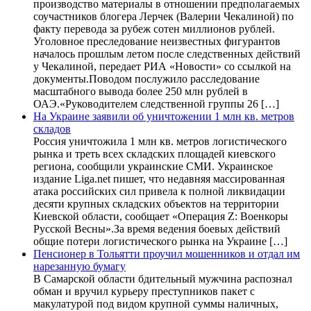
производство материалы в отношении предполагаемых
соучастников блогера Лерчек (Валерии Чекалиной) по
факту перевода за рубеж сотен миллионов рублей.
Уголовное преследование неизвестных фигурантов
началось прошлым летом после следственных действий
у Чекалиной, передает РИА «Новости» со ссылкой на
документы.Поводом послужило расследование
масштабного вывода более 250 млн рублей в
ОАЭ.«Руководителем следственной группы 26 […]
На Украине заявили об уничтожении 1 млн кв. метров
складов
Россия уничтожила 1 млн кв. метров логистического
рынка и треть всех складских площадей киевского
региона, сообщили украинские СМИ. Украинское
издание Liga.net пишет, что недавняя массированная
атака российских сил привела к полной ликвидации
десяти крупных складских объектов на территории
Киевской области, сообщает «Операция Z: Военкоры
Русской Весны».За время ведения боевых действий
общие потери логистического рынка на Украине […]
Пенсионер в Тольятти проучил мошенников и отдал им
нарезанную бумагу
В Самарской области бдительный мужчина распознал
обман и вручил курьеру преступников пакет с
макулатурой под видом крупной суммы наличных,