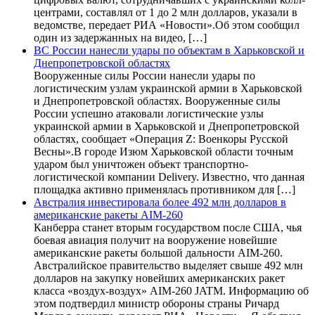
центрами, составлял от 1 до 2 млн долларов, указали в
ведомстве, передает РИА «Новости».Об этом сообщил
один из задержанных на видео, […]
ВС России нанесли удары по объектам в Харьковской и
Днепропетровской областях
Вооруженные силы России нанесли удары по
логистическим узлам украинской армии в Харьковской
и Днепропетровской областях. Вооруженные силы
России успешно атаковали логистические узлы
украинской армии в Харьковской и Днепропетровской
областях, сообщает «Операция Z: Военкоры Русской
Весны».В городе Изюм Харьковской области точным
ударом был уничтожен объект транспортно-
логистической компании Delivery. Известно, что данная
площадка активно применялась противником для […]
Австралия инвестировала более 492 млн долларов в
американские ракеты AIM-260
Канберра станет вторым государством после США, чья
боевая авиация получит на вооружение новейшие
американские ракеты большой дальности AIM-260.
Австралийское правительство выделяет свыше 492 млн
долларов на закупку новейших американских ракет
класса «воздух-воздух» AIM-260 JATM. Информацию об
этом подтвердил министр обороны страны Ричард