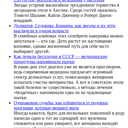
Звезды устроив масштабное трехдневное торжество в
загородном отеле в Англии. Среди гостей оказались
Тимоти Шаламе, Кайли Дженнер и Роберт Дауни-
младший.
Долматов, Седокова, Борщева: как звезды и их дети
выглядели в одном возрасте
В семейных альбомах этих селебрити наверняка можно
запутаться — кто где. Дети растут их настоящими
копиями, однако жизненный путь для себя часто
выбирают другой.
Как лечили бесплодие в СССР — медицинские
процедуры напоминали пытки
В наши дни этот диагноз уже не является приговором,
ведь современная медицина предлагает огромный
спектр деликатных услуг, помогающих женщинам
испытать счастье материнства. А вот в советскую эпоху
такой болезни не существовало, а методы лечения
«бездетных» напоминали едва ли не чудовищные
пытки.
Одинаковые судьбы: как избавиться от родовых
программ, которые мешают жить
Иногда кажется, будто для нескольких поколений в роду
написан один и тот же сценарий: все мужчины
спиваются или рано умирают, все женщины выходят