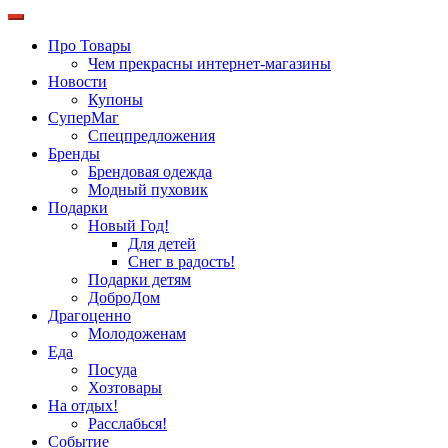
Про Товары
Чем прекрасны интернет-магазины
Новости
Купоны
СуперМаг
Спецпредложения
Бренды
Брендовая одежда
Модный пуховик
Подарки
Новый Год!
Для детей
Снег в радость!
Подарки детям
ДоброДом
Драгоценно
Молодоженам
Еда
Посуда
Хозтовары
На отдых!
Расслабься!
Событие