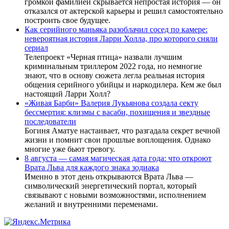
громкой фамилией скрывается непростая история — он
отказался от актерской карьеры и решил самостоятельно
построить свое будущее.
Как серийного маньяка разоблачил сосед по камере:
невероятная история Ларри Холла, про которого сняли
сериал
Телепроект «Черная птица» назвали лучшим
криминальным триллером 2022 года, но немногие
знают, что в основу сюжета легла реальная история
общения серийного убийцы и наркодилера. Кем же был
настоящий Ларри Холл?
«Живая Барби» Валерия Лукьянова создала секту
бессмертия: клизмы с васаби, похищения и звездные
последователи
Богиня Аматуе настаивает, что разгадала секрет вечной
жизни и помнит свои прошлые воплощения. Однако
многие уже бьют тревогу.
8 августа — самая магическая дата года: что откроют
Врата Льва для каждого знака зодиака
Именно в этот день открываются Врата Льва —
символический энергетический портал, который
связывают с новыми возможностями, исполнением
желаний и внутренними переменами.