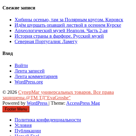
Свежие записи
Хибины осенью, там за Полярным кругом. Кировск
Идём шуршать опавшей листвой в осеннем Курске
Археологический музей Неаполя. Часть 2-ая
История страны в фарфоре. Русский музей
Северная Португалия: Ламегу
Вход
Войти
Лента записей
Лента комментариев
WordPress.org
© 2026
СуперМаг универсальных товаров. Все права
защищены.@ТМ ТД"EvaGroshe"
Powered by
WordPress
| Theme:
AccessPress Mag
Footer Menu
Политика конфиденциальности
Условия
Публикации