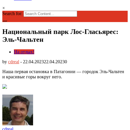
×
Search for:
Национальный парк Лос-Гласьярес:
Эль-Чальтен
На отдых!
by
cdreal
-
22.04.2023
22.04.2023
0
Наша первая остановка в Патагонии — городок Эль-Чальтен
и красивые горы вокруг него.
cdreal