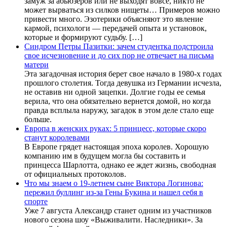
замуж за абьюзеров или не выходят вовсе, никто не
может вырваться из силков нищеты… Примеров можно
привести много. Эзотерики объясняют это явление
кармой, психологи — передачей опыта и установок,
которые и формируют судьбу. […]
Синдром Петры Пазитки: зачем студентка подстроила
свое исчезновение и до сих пор не отвечает на письма
матери
Эта загадочная история берет свое начало в 1980-х годах
прошлого столетия. Тогда девушка из Германии исчезла,
не оставив ни одной зацепки. Долгие годы ее семья
верила, что она обязательно вернется домой, но когда
правда всплыла наружу, загадок в этом деле стало еще
больше.
Европа в женских руках: 5 принцесс, которые скоро
станут королевами
В Европе грядет настоящая эпоха королев. Хорошую
компанию им в будущем могла бы составить и
принцесса Шарлотта, однако ее ждет жизнь, свободная
от официальных протоколов.
Что мы знаем о 19-летнем сыне Виктора Логинова:
пережил буллинг из-за Гены Букина и нашел себя в
спорте
Уже 7 августа Александр станет одним из участников
нового сезона шоу «Выживалити. Наследники». За