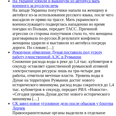
На Украине избили и выкинули из автобуса мать
военного за русскую речь
На западе Украины попутчики напали на женщину в
автобусе из-за использования русского языка, после чего
высадили ее прямо на трассе. Мать украинского
военнослужащего подверглась нападению во время
поездки из Польши, передает ТАСС. Причиной
агрессии со стороны попутчиков стало то, что женщина
разговаривала по-русски.В результате конфликта
женщины ударили и выставили из автобуса посреди
дороги. По словам […]
Рекордное обмеление Дуная поставило под угрозу
работу единственной АЭС в Румынии
Снижение расхода воды в реке до 1,4 тыс. кубометров в
секунду оставляет единственной румынской атомной
электростанции ресурсы лишь на три-четыре дня
работы, отметили мечтные власти. Уровень воды в
Дунае на территории Румынии достиг нового
исторического минимума, расход воды сократился до 1,4
тыс. кубометров в секунду, передает РИА «Новости».
«Сегодня уровень Дуная достиг нового исторического
минимума […]
СК завел новое уголовное дело после обысков у блогера
Лерчек
Правоохранительные органы выделили в отдельное