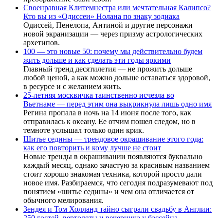
Своенравная Клитемнестра или мечтательная Калипсо?
Кто вы из «Одиссеи» Нолана по знаку зодиака
Одиссей, Пенелопа, Антиной и другие персонажи
новой экранизации — через призму астрологических
архетипов.
100 — это новые 50: почему мы действительно будем
жить дольше и как сделать эти годы яркими
Главный тренд десятилетия — не прожить дольше
любой ценой, а как можно дольше оставаться здоровой,
в ресурсе и с желанием жить.
25-летняя москвичка таинственно исчезла во
Вьетнаме — перед этим она выкрикнула лишь одно имя
Регина пропала в ночь на 14 июня после того, как
отправилась к океану. Ее отчим пошел следом, но в
темноте услышал только один крик.
Шитье седины — трендовое окрашивание этого года:
как его повторить и кому лучше не стоит
Новые тренды в окрашивании появляются буквально
каждый месяц, однако зачастую за красивым названием
стоит хорошо знакомая техника, которой просто дали
новое имя. Разбираемся, что сегодня подразумевают под
понятием «шитье седины» и чем она отличается от
обычного мелирования.
Зендея и Том Холланд тайно сыграли свадьбу в Англии:
250 гостей, вертолеты и вечеринка у бассейна