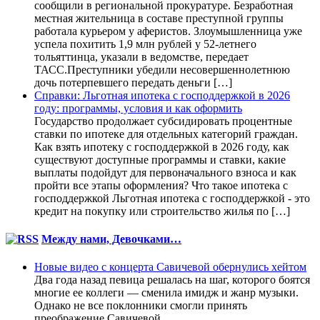
сообщили в региональной прокуратуре. Безработная
местная жительница в составе преступной группы
работала курьером у аферистов. Злоумышленница уже
успела похитить 1,9 млн рублей у 52-летнего
тольяттинца, указали в ведомстве, передает
ТАСС.Преступники убедили несовершеннолетнюю
дочь потерпевшего передать деньги […]
Справки: Льготная ипотека с господдержкой в 2026
году: программы, условия и как оформить
Государство продолжает субсидировать процентные
ставки по ипотеке для отдельных категорий граждан.
Как взять ипотеку с господдержкой в 2026 году, как
существуют доступные программы и ставки, какие
выплаты подойдут для первоначального взноса и как
пройти все этапы оформления? Что такое ипотека с
господдержкой Льготная ипотека с господдержкой - это
кредит на покупку или строительство жилья по […]
Между нами, Девочками…
Новые видео с концерта Савичевой обернулись хейтом
Два года назад певица решалась на шаг, которого боятся
многие ее коллеги — сменила имидж и жанр музыки.
Однако не все поклонники смогли принять
преображение Савичевой.