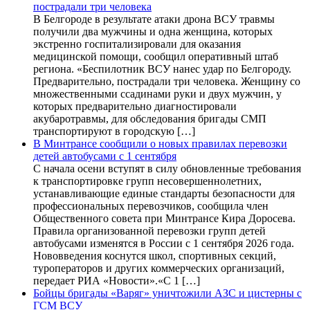
пострадали три человека
В Белгороде в результате атаки дрона ВСУ травмы
получили два мужчины и одна женщина, которых
экстренно госпитализировали для оказания
медицинской помощи, сообщил оперативный штаб
региона. «Беспилотник ВСУ нанес удар по Белгороду.
Предварительно, пострадали три человека. Женщину со
множественными ссадинами руки и двух мужчин, у
которых предварительно диагностировали
акубаротравмы, для обследования бригады СМП
транспортируют в городскую […]
В Минтрансе сообщили о новых правилах перевозки
детей автобусами с 1 сентября
С начала осени вступят в силу обновленные требования
к транспортировке групп несовершеннолетних,
устанавливающие единые стандарты безопасности для
профессиональных перевозчиков, сообщила член
Общественного совета при Минтрансе Кира Доросева.
Правила организованной перевозки групп детей
автобусами изменятся в России с 1 сентября 2026 года.
Нововведения коснутся школ, спортивных секций,
туроператоров и других коммерческих организаций,
передает РИА «Новости».«С 1 […]
Бойцы бригады «Варяг» уничтожили АЗС и цистерны с
ГСМ ВСУ