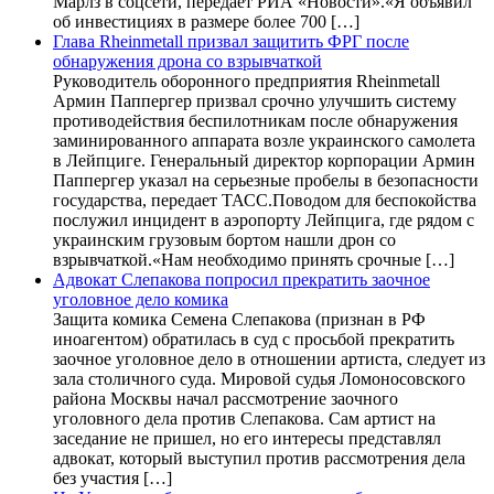
Марлз в соцсети, передает РИА «Новости».«Я объявил
об инвестициях в размере более 700 […]
Глава Rheinmetall призвал защитить ФРГ после
обнаружения дрона со взрывчаткой
Руководитель оборонного предприятия Rheinmetall
Армин Паппергер призвал срочно улучшить систему
противодействия беспилотникам после обнаружения
заминированного аппарата возле украинского самолета
в Лейпциге. Генеральный директор корпорации Армин
Паппергер указал на серьезные пробелы в безопасности
государства, передает ТАСС.Поводом для беспокойства
послужил инцидент в аэропорту Лейпцига, где рядом с
украинским грузовым бортом нашли дрон со
взрывчаткой.«Нам необходимо принять срочные […]
Адвокат Слепакова попросил прекратить заочное
уголовное дело комика
Защита комика Семена Слепакова (признан в РФ
иноагентом) обратилась в суд с просьбой прекратить
заочное уголовное дело в отношении артиста, следует из
зала столичного суда. Мировой судья Ломоносовского
района Москвы начал рассмотрение заочного
уголовного дела против Слепакова. Сам артист на
заседание не пришел, но его интересы представлял
адвокат, который выступил против рассмотрения дела
без участия […]