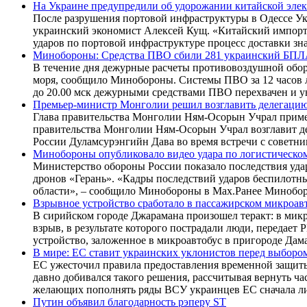
На Украине предупредили об удорожании китайской элек
После разрушения портовой инфраструктуры в Одессе Ук
украинский экономист Алексей Кущ. «Китайский импорт по
ударов по портовой инфраструктуре процесс доставки зн
Минобороны: Средства ПВО сбили 281 украинский БПЛА
В течение дня дежурные расчеты противовоздушной обор
моря, сообщило Минобороны. Системы ПВО за 12 часов л
до 20.00 мск дежурными средствами ПВО перехвачен и 
Премьер-министр Монголии решил возглавить делегаци
Глава правительства Монголии Ням-Осорын Учрал примет
правительства Монголии Ням-Осорын Учрал возглавит де
России Дуламсурэнгийн Дава во время встречи с совет
Минобороны опубликовало видео удара по логистическо
Министерство обороны России показало последствия уда
дронов «Герань». «Кадры последствий ударов беспилотны
области», – сообщило Минобороны в Max.Ранее Минобор
Взрывное устройство сработало в пассажирском микроав
В сирийском городе Джарамана произошел теракт: в микр
взрыв, в результате которого пострадали люди, переда
устройство, заложенное в микроавтобус в пригороде Дам
В мире: ЕС ставит украинских уклонистов перед выбор
ЕС ужесточил правила предоставления временной защиты
давно добивался такого решения, рассчитывая вернуть ча
желающих пополнять ряды ВСУ украинцев ЕС сначала л
Путин объявил благодарность рэперу ST