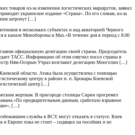
их товаров из-за изменения логистических маршрутов, заявил
приводит украинское издание «Страна». По его словам, из-за
ния затронут […]
тников в нескольких субъектах и над акваторией Черного
 в канале Минобороны в Max.«В течение дня в период с 8.00
главив официальную делегацию своей страны. Председатель
едает ТАСС. Информацию об этом озвучил посол страны в
нистр Ням-Осорын Учрал возглавит делегацию Монголии […]
 Киевской области. Атака была осуществлена с помощью
истическому центру в районе н. п. Бровары Киевской
огистический центр […]
веческим жертвам. В пригороде столицы Сирии прогремел
арамана.«По предварительным данным, сработало взрывное
шие», […]
збежавшим службы в ВСУ, могут отказать в статусе. Киев
в в Европе пока не стоит – сидящих на пособиях и не