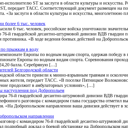
-исполнителю ST за заслуги в области культуры и искусства. Р
ST, передает ТАСС. Соответствующий документ размещен на по
. «За заслуги в области культуры и искусства, многолетнюю п
 более 6 тыс. человек
сили 6 тыс. человек, российские войска уничтожили значитель
 76-й гвардейской десантно-штурмовой дивизии ВДВ гвардии п
м противника. «В ходе ведения боевых действий на Добропольс
 по прыжкам в воду
 чемпионате Европы по водным видам спорта, одержав победу в
емпионате Европы по водным видам спорта. Соревнования прох
24,20 балла. Серебряную […]
телей Белгородской области
родской области привели к минно-взрывным травмам и осколоч
рных жителя, передает ТАСС. «В поселке Пятницкое Волоконовс
ение продолжит в амбулаторных условиях», […]
ы наступления под Добропольем
ира 76-й гвардейской десантно-штурмовой дивизии ВДВ гварди
лефонного разговора с командиром глава государства отметил в
. «На Добропольском направлении ваша дивизия действует в хо
Добропольском направлении
азговор с командиром 76-й гвардейской десантно-штурмовой 
ушал подробный доклад о боевой обстановке на Добропольском 