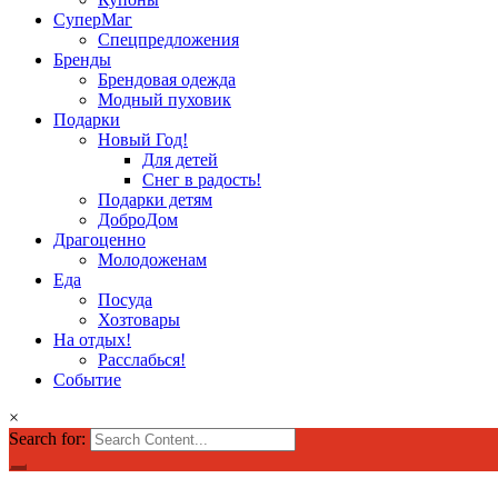
СуперМаг
Спецпредложения
Бренды
Брендовая одежда
Модный пуховик
Подарки
Новый Год!
Для детей
Снег в радость!
Подарки детям
ДоброДом
Драгоценно
Молодоженам
Еда
Посуда
Хозтовары
На отдых!
Расслабься!
Событие
×
Search for: