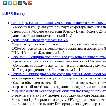
Взгляд
Секретарь Ватикана Галлахер собрался посетить Москву 2
В Москву в конце августа прибудет секретарь Ватикана
с центром в Москве Анастасия Бозио. «Визит будет с 25 п
ранее сообщал дипломатический […]
Цена нефти Brent поднялась на 5%
Мировые цены на нефть ускорили рост, стоимость марки B
5,05% относительно предыдущего закрытия и достигала 83
РИА «Новости».Как писала […]
Ребенок и женщина погибли из-за циклона со шквалисты
В результате циклона со шквалистым ветром в Смоленске
«Соловьиная роща», а женщина – в Лопатинском саду. Мэ
2017 года рождения, а в Лопатинском […]
Режим ЧС природного характера введен в Смоленской об
Режим чрезвычайной ситуации природного характера объ
области объявлен режим ЧС природного происхождения»,
оперативный штаб для ликвидации последствий непогод
Мирные жители Белгородской области пострадали при а
В результате атак FPV-дронов вооруженных сил Украины
Масычево Грайворонского округа FPV-дрон атаковал лег
пострадавших в больницу Белгорода, сообщает оперативн