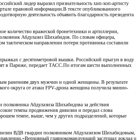
оссийский лидер выразил признательность хип-хоп-артисту
ртале правовой информации.В тексте опубликованного
лодотворную деятельность объявить благодарность президента
ное количество вражеской бронетехники и артиллерии,
олковник Абдулазиз Шихабидов. По словам офицера,
ком тактическом направлении потери противника составили
 прыжках с десятиметровой вышки. Российский прыгун в воду
одят в Париже, передает ТАСС.По итогам шести выполненных
ным ранениям двух мужчин и одной женщины. В результате
кого округа от атаки FPV-дрона женщина получила минно-
и полковника Абдулазиза Шихабидова за действия
ысокие темпы продвижения дивизии и передал слова
рошем темпе, выше, чем у других подразделений, которые
дивизии ВДВ гвардии полковником Абдулазизом Шихабидовым,
направлении.«Верховный главнокомандующий заслушал доклад о