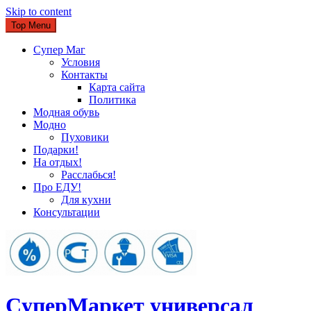
Skip to content
Top Menu
Супер Маг
Условия
Контакты
Карта сайта
Политика
Модная обувь
Модно
Пуховики
Подарки!
На отдых!
Расслабься!
Про ЕДУ!
Для кухни
Консультации
CуперМаркет универсал