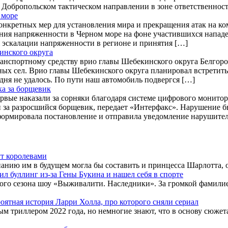
 Добропольском тактическом направлении в зоне ответственност
 море
нкретных мер для установления мира и прекращения атак на ко
ения напряженности в Черном море на фоне участившихся нападе
 эскалации напряженности в регионе и принятия […]
инского округа
анспортному средству врио главы Шебекинского округа Белгоро
ичных сел. Врио главы Шебекинского округа планировал встрети
дня не удалось. По пути наш автомобиль подвергся […]
а за борщевик
рвые наказали за сорняки благодаря системе цифрового монито
ей за разросшийся борщевик, передает «Интерфакс». Нарушение
ормировала постановление и отправила уведомление нарушителю 
ут королевами
анию им в будущем могла бы составить и принцесса Шарлотта, о
л буллинг из-за Гены Букина и нашел себя в спорте
вого сезона шоу «Выживалити. Наследники». За громкой фамилие
роятная история Ларри Холла, про которого сняли сериал
 триллером 2022 года, но немногие знают, что в основу сюжет