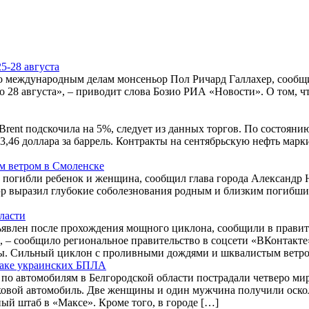
5-28 августа
 по международным делам монсеньор Пол Ричард Галлахер, сооб
о 28 августа», – приводит слова Бозио РИА «Новости». О том, ч
rent подскочила на 5%, следует из данных торгов. По состоянию
,46 доллара за баррель. Контракты на сентябрьскую нефть марки 
м ветром в Смоленске
 погибли ребенок и женщина, сообщил глава города Александр 
р выразил глубокие соболезнования родным и близким погибших
ласти
явлен после прохождения мощного циклона, сообщили в правит
 – сообщило региональное правительство в соцсети «ВКонтакте
ы. Сильный циклон с проливными дождями и шквалистым ветро
таке украинских БПЛА
 по автомобилям в Белгородской области пострадали четверо ми
ковой автомобиль. Две женщины и один мужчина получили оско
ый штаб в «Максе». Кроме того, в городе […]