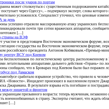
троники после ударов по портам
раина может столкнуться с существенным подорожанием китайск
ступает через Одессу», – подчеркнул эксперт, слова которого 
ачительно усложнился. Специалист уточнил, что ценовые измене
 за день
оны успешно отразили массированную атаку украинских беспило
иквидировали почти три сотни вражеских аппаратов, сообщается
уничтожен […]
ю страны на ВЭФ
 участие в предстоящем Восточном экономическом форуме, воз
легацию государства на Восточном экономическом форуме, пер
ником российского президента Антоном Кобяковым.«Премьер-ми
му центру ВСУ под Киевом
ра беспилотников по логистическому центру, расположенному в
ми летательными аппаратами дальнего действия «Герань» по лог
оны сообщало, что в Броварах под Киевом были был поражен л
тобусе под Дамаском
оавтобусе сработало взрывное устройство, что привело к чело
ет РИА «Новости». Инцидент произошел в населенном пункте Дж
аска Джарамана. В результате взрыва есть погибшие и пострадав
ом между нищетой и фронтом
 украинцам призывного возраста: теперь мужчинам, незаконно и
сть военнообязанных в страну. Эксперты считают, что ждать обла
ишит […]