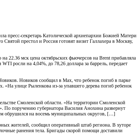
щила пресс-секретарь Католической архиепархии Божией Матери
то Святой престол и Россия готовят визит Галлахера в Москву,
 на 22.36 мск цена октябрьских фьючерсов на Brent прибавляла
WTI росли на 4,04%, до 78,26 доллара за баррель, передает
Новиков. Новиков сообщил в Мах, что ребенок погиб в парке
. «На улице Рыленкова из-за упавшего дерева погиб ребенок
ельстве Смоленской области. «На территории Смоленской
». По поручению губернатора Василия Анохина развернут
м обрушился на восемь муниципальных округов, […]
рных жителей, сообщил оперативный штаб региона. В хуторе
лочные ранения тела. Бригады скорой помощи доставили