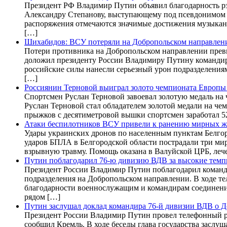
Президент РФ Владимир Путин объявил благодарность рэп
Александру Степанову, выступающему под псевдонимом 
распоряжения отмечаются значимые достижения музыканта
[…]
Шихабидов: ВСУ потеряли на Добропольском направлении
Потери противника на Добропольском направлении превы
доложил президенту России Владимиру Путину командир
российские силы нанесли серьезный урон подразделения
[…]
Россиянин Терновой выиграл золото чемпионата Европы
Спортсмен Руслан Терновой завоевал золотую медаль на
Руслан Терновой стал обладателем золотой медали на ч
прыжков с десятиметровой вышки спортсмен заработал 5
Атаки беспилотников ВСУ привели к ранению мирных жи
Удары украинских дронов по населенным пунктам Белго
ударов БПЛА в Белгородской области пострадали три ми
взрывную травму. Помощь оказана в Валуйской ЦРБ, леч
Путин поблагодарил 76-ю дивизию ВДВ за высокие темп
Президент России Владимир Путин поблагодарил команд
подразделения на Добропольском направлении. В ходе те
благодарности военнослужащим и командирам соединения
рядом […]
Путин заслушал доклад командира 76-й дивизии ВДВ о 
Президент России Владимир Путин провел телефонный р
сообщил Кремль. В ходе беседы глава государства засл