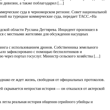
и дивизии, а также поблагодарил […]
ммерческие суда в черноморском регионе. Совет национальной
ний на турецкие коммерческие суда, передает ТАСС.«На
дской области Руслана Дегтярева. Инцидент произошел в
ться с местными жителями для обсуждения насущных
ринга с использованием дронов. Собственника земельного
 было зафиксировано с помощью беспилотников и
через портал госуслуг. Министр сельского хозяйства […]
днако ее ждет жизнь, свободная от официальных протоколов.
й скрывается непростая история — он отказался от актерской
а легла реальная история общения серийного убийцы и