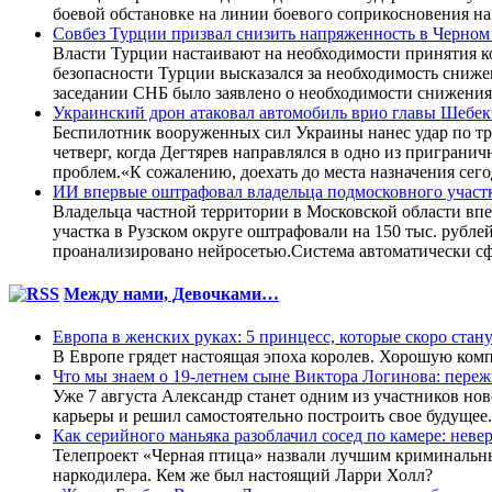
боевой обстановке на линии боевого соприкосновения на
Совбез Турции призвал снизить напряженность в Черном
Власти Турции настаивают на необходимости принятия ко
безопасности Турции высказался за необходимость сниж
заседании СНБ было заявлено о необходимости снижения
Украинский дрон атаковал автомобиль врио главы Шебек
Беспилотник вооруженных сил Украины нанес удар по тр
четверг, когда Дегтярев направлялся в одно из пригран
проблем.«К сожалению, доехать до места назначения сего
ИИ впервые оштрафовал владельца подмосковного участк
Владельца частной территории в Московской области впе
участка в Рузском округе оштрафовали на 150 тыс. рубл
проанализировано нейросетью.Система автоматически сф
Между нами, Девочками…
Европа в женских руках: 5 принцесс, которые скоро стан
В Европе грядет настоящая эпоха королев. Хорошую комп
Что мы знаем о 19-летнем сыне Виктора Логинова: пережи
Уже 7 августа Александр станет одним из участников но
карьеры и решил самостоятельно построить свое будущее.
Как серийного маньяка разоблачил сосед по камере: неве
Телепроект «Черная птица» назвали лучшим криминальным
наркодилера. Кем же был настоящий Ларри Холл?