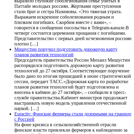
выразило глубокие соболезнования семье убитых в
Паттайе молодых россиян. Жертвами преступления
стали брат и сестра Назимовы. «Это тяжелая утрата.
Выражаем искренние соболезнования родным и
близким погибших. Скорбим вместе с вами», –
говорится в сообщении посольства в Telegram-канале.В
четверг состоится церемония прощания с погибшими.
Представительство с первых дней исчезновения россиян
плотно […]
Мишустин поручил подготовить дорожную карту
планов развития технологий
Председатель правительства России Михаил Мишустин
распорядился подготовить дорожную карту развития
технологий до 27 октября. Соответствующее поручение
было дано по итогам прошедшей в июне стратегической
сессии, передает ТАСС.«Дорожная карта по разработке
планов развития технологий будет подготовлена и
внесена в кабмин до 27 октября», – сообщили в пресс-
службе правительства.Кабинет министров продолжает
выстраивать новую модель управления отечественной
наукой. […]
Euractiv: Финские фермеры стали дозорными на границе
с Россией
На фоне кризиса в сельскохозяйственной отрасли
финские власти привлекли фермеров к наблюдению за