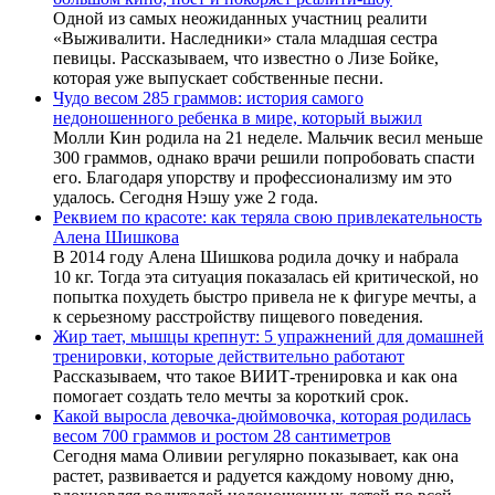
Одной из самых неожиданных участниц реалити
«Выживалити. Наследники» стала младшая сестра
певицы. Рассказываем, что известно о Лизе Бойке,
которая уже выпускает собственные песни.
Чудо весом 285 граммов: история самого
недоношенного ребенка в мире, который выжил
Молли Кин родила на 21 неделе. Мальчик весил меньше
300 граммов, однако врачи решили попробовать спасти
его. Благодаря упорству и профессионализму им это
удалось. Сегодня Нэшу уже 2 года.
Реквием по красоте: как теряла свою привлекательность
Алена Шишкова
В 2014 году Алена Шишкова родила дочку и набрала
10 кг. Тогда эта ситуация показалась ей критической, но
попытка похудеть быстро привела не к фигуре мечты, а
к серьезному расстройству пищевого поведения.
Жир тает, мышцы крепнут: 5 упражнений для домашней
тренировки, которые действительно работают
Рассказываем, что такое ВИИТ-тренировка и как она
помогает создать тело мечты за короткий срок.
Какой выросла девочка-дюймовочка, которая родилась
весом 700 граммов и ростом 28 сантиметров
Сегодня мама Оливии регулярно показывает, как она
растет, развивается и радуется каждому новому дню,