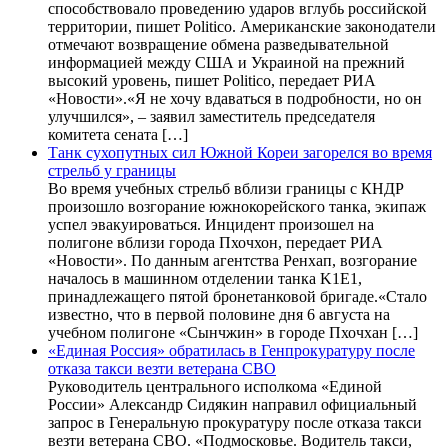
способствовало проведению ударов вглубь российской
территории, пишет Politico. Американские законодатели
отмечают возвращение обмена разведывательной
информацией между США и Украиной на прежний
высокий уровень, пишет Politico, передает РИА
«Новости».«Я не хочу вдаваться в подробности, но он
улучшился», – заявил заместитель председателя
комитета сената […]
Танк сухопутных сил Южной Кореи загорелся во время
стрельб у границы
Во время учебных стрельб вблизи границы с КНДР
произошло возгорание южнокорейского танка, экипаж
успел эвакуироваться. Инцидент произошел на
полигоне вблизи города Пхочхон, передает РИА
«Новости». По данным агентства Ренхап, возгорание
началось в машинном отделении танка K1E1,
принадлежащего пятой бронетанковой бригаде.«Стало
известно, что в первой половине дня 6 августа на
учебном полигоне «Сынчжин» в городе Пхочхан […]
«Единая Россия» обратилась в Генпрокуратуру после
отказа такси везти ветерана СВО
Руководитель центрального исполкома «Единой
России» Александр Сидякин направил официальный
запрос в Генеральную прокуратуру после отказа такси
везти ветерана СВО. «Подмосковье. Водитель такси,