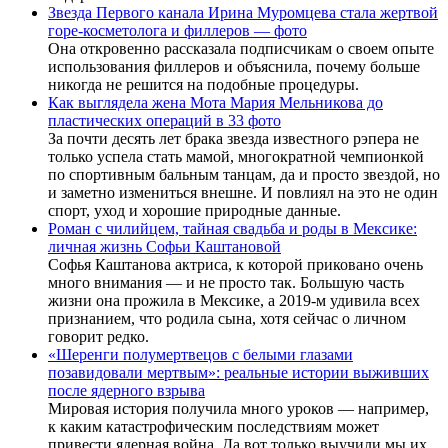
Звезда Первого канала Ирина Муромцева стала жертвой
горе-косметолога и филлеров — фото
Она откровенно рассказала подписчикам о своем опыте
использования филлеров и объяснила, почему больше
никогда не решится на подобные процедуры.
Как выглядела жена Мота Мария Мельникова до
пластических операций в 33 фото
За почти десять лет брака звезда известного рэпера не
только успела стать мамой, многократной чемпионкой
по спортивным бальным танцам, да и просто звездой, но
и заметно измениться внешне. И повлиял на это не один
спорт, уход и хорошие природные данные.
Роман с чилийцем, тайная свадьба и роды в Мексике:
личная жизнь Софьи Каштановой
Софья Каштанова актриса, к которой приковано очень
много внимания — и не просто так. Большую часть
жизни она прожила в Мексике, а 2019-м удивила всех
признанием, что родила сына, хотя сейчас о личном
говорит редко.
«Шеренги полумертвецов с белыми глазами
позавидовали мертвым»: реальные истории выживших
после ядерного взрыва
Мировая история получила много уроков — например,
к каким катастрофическим последствиям может
привести ядерная война. Да вот только выучили мы их