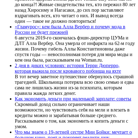
до конца?! Живые свидетельства тех, кто пережил 80 лет
назад Хиросиму и Нагасаки, до сих пор заставляют
вздрагивать всех, кто читает о них. И вывод всегда
один — такое не должно повториться!
«Гламурос»: кем была Алла Вербер и почему мода в
России не будет прежней
6 августа 2019-го скончалась фэшн-директор ЦУМа и
ДЛТ Алла Вербер. Она умерла от инфаркта на 62-м году
жизни. Почему гибель Аллы Константиновны даже
спустя годы — невосполнимая потеря для мира моды и
кем она была, рассказываем на Woman.ru.
2 дня в диких условиях: история Терри Дюперро,
которая выжила после кровавого побоища на яхте
В тот вечер заветное путешествие обернулось страшной
трагедией. Школьница потеряла всю свою семью и едва
сама не лишилась жизни из-за психопата, которым
правила жажда легких денег.
Как экономить деньги при маленькой зарплате: советы
Скромный доход сильно ограничивает наши
возможности, но чувствовать себя на мели и влезать в
кредиты можно и зарабатывая больше среднего.
Рассказываем о том, как экономить и копить деньги с
умом.
Что мы знаем о 19-летней сестре Мии Бойки: мечтает о
большом кино, поет и покоряет реалити-шоу