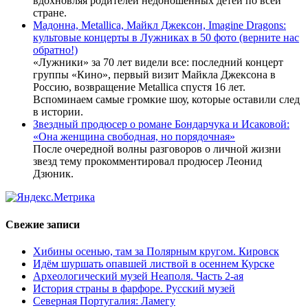
вдохновляя родителей недоношенных детей по всей
стране.
Мадонна, Metallica, Майкл Джексон, Imagine Dragons:
культовые концерты в Лужниках в 50 фото (верните нас
обратно!)
«Лужники» за 70 лет видели все: последний концерт
группы «Кино», первый визит Майкла Джексона в
Россию, возвращение Metallica спустя 16 лет.
Вспоминаем самые громкие шоу, которые оставили след
в истории.
Звездный продюсер о романе Бондарчука и Исаковой:
«Она женщина свободная, но порядочная»
После очередной волны разговоров о личной жизни
звезд тему прокомментировал продюсер Леонид
Дзюник.
Свежие записи
Хибины осенью, там за Полярным кругом. Кировск
Идём шуршать опавшей листвой в осеннем Курске
Археологический музей Неаполя. Часть 2-ая
История страны в фарфоре. Русский музей
Северная Португалия: Ламегу