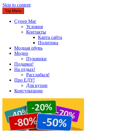
Skip to content
Top Menu
Супер Маг
Условия
Контакты
Карта сайта
Политика
Модная обувь
Модно
Пуховики
Подарки!
На отдых!
Расслабься!
Про ЕДУ!
Для кухни
Консультации