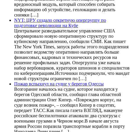
вредоносный модуль, который способен собирать
информацию об устройстве, геолокацию и делать
снимки […]
NYT: ЦРУ создало секретную опергруппу по
подготовке революции на Кубе
Центральное разведывательное управление США
сформировало новую оперативную структуру по
кубинскому направлению, сообщили СМИ. Как пишет
The New York Times, запуск работы этого подразделения
позволит ведомству оперативно направлять больше
финансовых, кадровых и технических ресурсов на
решение профильных задач. Опергруппа уже начала
набор вербовщиков, кураторов шпионов и специалистов
по кибероперациям.Источники подчеркнули, что мандат
новой структуры ограничен по […]
Пожар вспыхнул на судне у берегов Одессы
Возгорание началось на судне, которое находится у
берегов Одесской области, сообщил глава областной
администрации Олег Кипер. «Поврежден корпус, на
суде возник пожар», – сообщил Кипер в соцсетях,
передает ТАСС.Как писала газета ВЗГЛЯД, накануне
российские беспилотники атаковали два сухогруза с
военными грузами в Черном море.В начале августа
армия России поразила транспортные корабли в порту
Николаева.Днем ранее […]