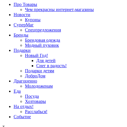
Про Товары
Чем прекрасны интернет-магазины
Новости
Купоны
СуперМаг
Спецпредложения
Бренды
Брендовая одежда
Модный пуховик
Подарки
Новый Год!
Для детей
Снег в радость!
Подарки детям
ДоброДом
Драгоценно
Молодоженам
Еда
Посуда
Хозтовары
На отдых!
Расслабься!
Событие
×