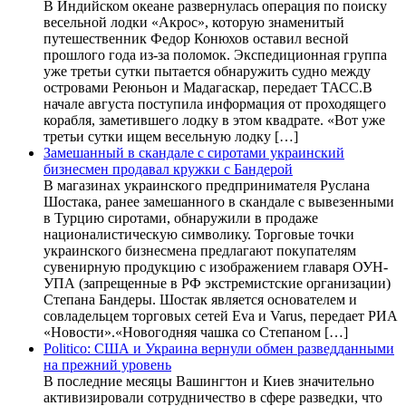
В Индийском океане развернулась операция по поиску
весельной лодки «Акрос», которую знаменитый
путешественник Федор Конюхов оставил весной
прошлого года из-за поломок. Экспедиционная группа
уже третьи сутки пытается обнаружить судно между
островами Реюньон и Мадагаскар, передает ТАСС.В
начале августа поступила информация от проходящего
корабля, заметившего лодку в этом квадрате. «Вот уже
третьи сутки ищем весельную лодку […]
Замешанный в скандале с сиротами украинский
бизнесмен продавал кружки с Бандерой
В магазинах украинского предпринимателя Руслана
Шостака, ранее замешанного в скандале с вывезенными
в Турцию сиротами, обнаружили в продаже
националистическую символику. Торговые точки
украинского бизнесмена предлагают покупателям
сувенирную продукцию с изображением главаря ОУН-
УПА (запрещенные в РФ экстремистские организации)
Степана Бандеры. Шостак является основателем и
совладельцем торговых сетей Eva и Varus, передает РИА
«Новости».«Новогодняя чашка со Степаном […]
Politico: США и Украина вернули обмен разведданными
на прежний уровень
В последние месяцы Вашингтон и Киев значительно
активизировали сотрудничество в сфере разведки, что