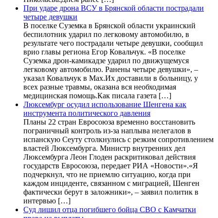
При ударе дрона ВСУ в Брянской области пострадали
четыре девушки
В поселке Суземка в Брянской области украинский
беспилотник ударил по легковому автомобилю, в
результате чего пострадали четыре девушки, сообщил
врио главы региона Егор Ковальчук. «В поселке
Суземка дрон-камикадзе ударил по движущемуся
легковому автомобилю. Ранены четыре девушки», –
указал Ковальчук в Max.Их доставили в больницу, у
всех разные травмы, оказана вся необходимая
медицинская помощь.Как писала газета […]
Люксембург осудил использование Шенгена как
инструмента политического давления
Планы 22 стран Евросоюза временно восстановить
пограничный контроль из-за наплыва нелегалов в
испанскую Сеуту столкнулись с резким сопротивлением
властей Люксембурга. Министр внутренних дел
Люксембурга Леон Глоден раскритиковал действия
государств Евросоюза, передает РИА «Новости».«Я
подчеркнул, что не приемлю ситуацию, когда при
каждом инциденте, связанном с миграцией, Шенген
фактически берут в заложники», – заявил политик в
интервью […]
Суд лишил отца погибшего бойца СВО с Камчатки