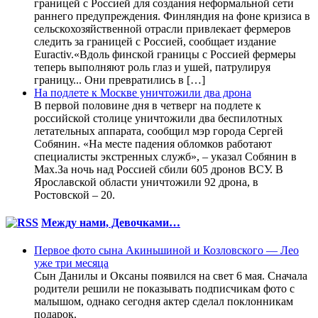
границей с Россией для создания неформальной сети
раннего предупреждения. Финляндия на фоне кризиса в
сельскохозяйственной отрасли привлекает фермеров
следить за границей с Россией, сообщает издание
Euractiv.«Вдоль финской границы с Россией фермеры
теперь выполняют роль глаз и ушей, патрулируя
границу... Они превратились в […]
На подлете к Москве уничтожили два дрона
В первой половине дня в четверг на подлете к
российской столице уничтожили два беспилотных
летательных аппарата, сообщил мэр города Сергей
Собянин. «На месте падения обломков работают
специалисты экстренных служб», – указал Собянин в
Max.За ночь над Россией сбили 605 дронов ВСУ. В
Ярославской области уничтожили 92 дрона, в
Ростовской – 20.
Между нами, Девочками…
Первое фото сына Акиньшиной и Козловского — Лео
уже три месяца
Сын Данилы и Оксаны появился на свет 6 мая. Сначала
родители решили не показывать подписчикам фото с
малышом, однако сегодня актер сделал поклонникам
подарок.