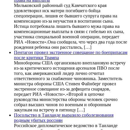
права на выплаты
Мильковский районный суд Камчатского края
удовлетворил иск матери погибшего бойца
спецоперации, лишив ее бывшего супруга права на
компенсацию из-за неучастия в воспитании сына.
Истица потребовала лишить бывшего мужа права на
компенсационные выплаты в связи с гибелью их сына,
участника специальной военной операции, передает
РИА «Новости».Она сообщила, что через два года после
рождения ребенка они расстались, […]
Пентагон провел экстренное совещание по боеприпасам
после критики Трампа
Минобороны США организовало внеплановую встречу
из-за критического истощения арсеналов ПВО после
того, как американский лидер лично отчитал
ответственного за снабжение чиновника. Заместитель
министра обороны США Стивен Файнберг провел
экстренное совещание из-за дефицита снарядов,
передает РИА «Новости».«Второй в цепочке
руководства министерства обороны человек срочно
собрал высших чинов по военным и оборонным
закупкам на встречу в пятницу […]
Посольство в Таиланде выразило соболезнования
родным убитых россиян
Российское дипломатическое ведомство в Таиланде