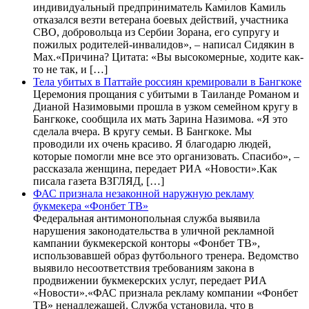
индивидуальный предприниматель Камилов Камиль
отказался везти ветерана боевых действий, участника
СВО, добровольца из Сербии Зорана, его супругу и
пожилых родителей-инвалидов», – написал Сидякин в
Max.«Причина? Цитата: «Вы высокомерные, ходите как-
то не так, и […]
Тела убитых в Паттайе россиян кремировали в Бангкоке
Церемония прощания с убитыми в Таиланде Романом и
Дианой Назимовыми прошла в узком семейном кругу в
Бангкоке, сообщила их мать Зарина Назимова. «Я это
сделала вчера. В кругу семьи. В Бангкоке. Мы
проводили их очень красиво. Я благодарю людей,
которые помогли мне все это организовать. Спасибо», –
рассказала женщина, передает РИА «Новости».Как
писала газета ВЗГЛЯД, […]
ФАС признала незаконной наружную рекламу
букмекера «Фонбет ТВ»
Федеральная антимонопольная служба выявила
нарушения законодательства в уличной рекламной
кампании букмекерской конторы «Фонбет ТВ»,
использовавшей образ футбольного тренера. Ведомство
выявило несоответствия требованиям закона в
продвижении букмекерских услуг, передает РИА
«Новости».«ФАС признала рекламу компании «Фонбет
ТВ» ненадлежащей. Служба установила, что в