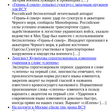
лагерям военнослужащих в провинциях […]
«Герань-4 сикер» поразил сухогруз с западным оружием
для ВСУ
Российский беспилотный летательный аппарат
«Герань-4 сикер» нанес удар по сухогрузу в акватории
Черного моря, сообщило Минобороны. Российские
силы успешно атаковали транспортное судно,
задействованное в логистике украинских войск, указало
ведомство в Max.Удар был нанесен с использованием
беспилотника «Герань-4 сикер». Инцидент произошел в
акватории Черного моря, в районе восточнее
Одессы.Сухогруз участвовал в транспортировке
вооружения и имущества военного […]
Лингвист Кузнецова спрогнозировала изменение
ударения в слове «слепень»
Эксперты спрогнозировали перенос ударения в слове
«слепень» на первый слог, лингвисты отмечают, что
произносительная норма русского языка изменится,
закрепив акцент на первой гласной в названии
известного кровососущего насекомого. Нормативное
произношение слова «слепень» изменится в пользу
варианта с акцентом на первый слог. «Ударения в
современном языке изменяются довольно быстро,
иногда прямо на наших глазах. Вариант «слЕпень» […]
На подлете к Москве сбили три дрона ВСУ