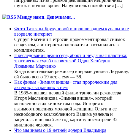
патрульных из-за громкой декламации неприличных
шуток в ночное время. Нарушитель спокойствия […]
Между нами, Девочками…
Фото Татьяны Брухуновой в прошлогоднем купальнике
взорвало интернет
Супруг Евгений Петросян прокомментировал снимок
сердечком, а интернет-пользователи рассыпались в
комплиментах.
Преследования режиссера, аборт и неудачная пластика:
трагическая судьба «советской Одри Хепберн»
Людмилы Марченко
Когда влиятельный режиссер впервые увидел Людмилу,
ей было всего 19 лет, а ему — 58.
Как фильм «Зимняя вишня» стал пророческим для
актеров, сыгравших в нем
В 1985-м вышел первый фильм трилогии режиссера
Игоря Масленникова «Зимняя вишня», который
мгновенно стал кинохитом года. История о
взаимоотношениях молодой женщины Ольги и ее
несвободного возлюбленного Вадима увлекла и
зацепила: в первый же год картину посмотрели 32
миллиона человек.
Что мы знаем о 19-летней дочери Владимира