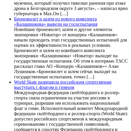
мужчина, который получил тяжелые ранения при атаке
дрона в Белгородском округе 3 августа», – написал врио
губернатора в Max.Он […]
Бронежилет и шлем из нового комплекта
«Калашникова» вывели на госиспытания
Новейшие бронежилет, шлем и другие элементы
экипировки «Новатор» от концерна «Калашников»
начали проходить этап государственных испытаний для
оценки их эффективности в реальных условиях.
Бронежилет и шлем из новейшего комплекта
экипировки «Калашникова» «Новатор» выходят на
государственные испытания. Об этом в интервью ТАСС
рассказал глава АО «Концерн «Калашников»» Алан
Лушников.«Бронежилет и шлем сейчас выходят на
государственные испытания, точно […]
World Skate разрешила российским спортсменам
выступать с флагом и гимном
Международная федерация скейтбординга и роллер-
спорта сняла ограничения на участие россиян в
турнирах, разрешив им использовать национальный
флаг и гимн. Исполнительный комитет Международной
федерации скейтбординга и роллер-спорта (World Skate)
допустил российских спортсменов к международным
соревнованиям с государственной символикой,
сообщается в соцсетях Федерации скейтбординга и