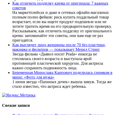
Как отличить подделку крема от оригинала: 7 важных
советов
На маркетплейсах и даже в сетевых офлайн-магазинах
полным полно фейков: риск купить поддельный товар
возрастает, если вы ищете продукт подешевле или не
хотите тратить время на его предварительную проверку.
Рассказываем, как отличить подделку от оригинального
крема: запоминайте эти советы, они вам еще не раз
пригодятся.
Как выглядит лицо женщины после 70 без пластики,
макияжа и фильтров — показывает Мерил Стрип
Звезда фильма «Дьявол носит Prada» никогда не
стеснялась своего возраста и выступала ярой
противницей пластической хирургии. Для актрисы
важно сохранить подвижность лица.
Беременная Мирослава Карпович поделилась снимком в
мини: «Фото для мужа»
1 июня звезда «Папиных дочек» вышла замуж. Тогда же
стало известно, что актриса ждет ребенка.
Свежие записи