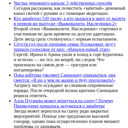
Чистка денежного канала: 3 действенных способа
Сегодня расскажем, как почистить «забитый» денежный
канал свечой с рунами и с помощью медитации.
Кто заработал 530 тысяч, а кто оказался в шаге от вылета
в первом же выпуске «Выживалити. Наследники-2»
Второй сезон «Выживалити. Наследники» стартовал и
участникам не дали времени на долгую адаптацию.
Дети звезд сразу столкнулись с первым испытанием.
Спустя год после пропажи семьи Усольцевых другу
пришло голосовое от них: «Начался новый этап»
Сергей, Ирина и Арина ушли в поход к горе Буратинка
и исчезли — ни тел, ни вещей, ни следов. Что
произошло на самом деле — трагедия или
инсценировка?
Пока хейтеры умоляют Синицыну прикрыться, она
смеется: «Я ни о чем не жалею и буду продолжать!»
Актрису часто осуждают за слишком откровенные
наряды. После очередной волны критики Синицына
решила ответить.
Алла Пугачева может вернуться на сцену? Почему
Примадонне пришлось задуматься о заработке
Звезда может вернуться на сцену ради закрытых
мероприятий. Певице уже предложили высокий
гонорар, однако пока осуществлению планов мешают
проблемы со здоровьем.