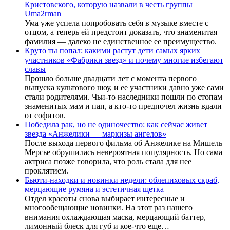
Кристовского, которую назвали в честь группы
Uma2rman
Ума уже успела попробовать себя в музыке вместе с
отцом, а теперь ей предстоит доказать, что знаменитая
фамилия — далеко не единственное ее преимущество.
Круто ты попал: какими растут дети самых ярких
участников «Фабрики звезд» и почему многие избегают
славы
Прошло больше двадцати лет с момента первого
выпуска культового шоу, и ее участники давно уже сами
стали родителями. Чьи-то наследники пошли по стопам
знаменитых мам и пап, а кто-то предпочел жизнь вдали
от софитов.
Победила рак, но не одиночество: как сейчас живет
звезда «Анжелики — маркизы ангелов»
После выхода первого фильма об Анжелике на Мишель
Мерсье обрушилась невероятная популярность. Но сама
актриса позже говорила, что роль стала для нее
проклятием.
Бьюти-находки и новинки недели: облепиховых скраб,
мерцающие румяна и эстетичная щетка
Отдел красоты снова выбирает интересные и
многообещающие новинки. На этот раз нашего
внимания охлаждающая маска, мерцающий баттер,
лимонный блеск для губ и кое-что еще…