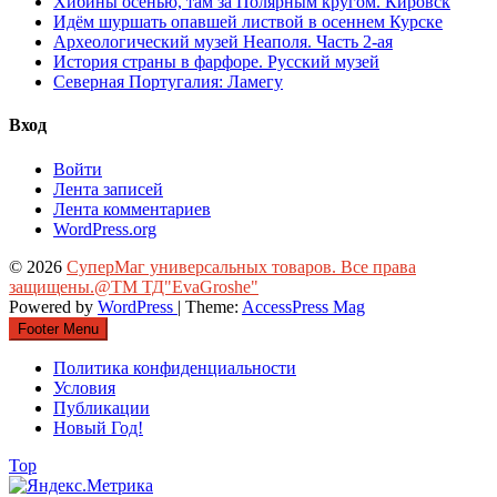
Хибины осенью, там за Полярным кругом. Кировск
Идём шуршать опавшей листвой в осеннем Курске
Археологический музей Неаполя. Часть 2-ая
История страны в фарфоре. Русский музей
Северная Португалия: Ламегу
Вход
Войти
Лента записей
Лента комментариев
WordPress.org
© 2026
СуперМаг универсальных товаров. Все права
защищены.@ТМ ТД"EvaGroshe"
Powered by
WordPress
| Theme:
AccessPress Mag
Footer Menu
Политика конфиденциальности
Условия
Публикации
Новый Год!
Top