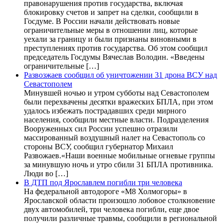
правонарушения против государства, включая
блокировку счетов и запрет на сделки, сообщили в
Госдуме. В России начали действовать новые
ограничительные меры в отношении лиц, которые
уехали за границу и были признаны виновными в
преступлениях против государства. Об этом сообщил
председатель Госдумы Вячеслав Володин. «Введены
ограничительные […]
Развозжаев сообщил об уничтожении 31 дрона ВСУ над
Севастополем
Минувшей ночью и утром субботы над Севастополем
были перехвачены десятки вражеских БПЛА, при этом
удалось избежать пострадавших среди мирного
населения, сообщили местные власти. Подразделения
Вооруженных сил России успешно отразили
массированный воздушный налет на Севастополь со
стороны ВСУ, сообщил губернатор Михаил
Развожаев.«Наши военные мобильные огневые группы
за минувшую ночь и утро сбили 31 БПЛА противника.
Люди во […]
В ДТП под Ярославлем погибли три человека
На федеральной автодороге «М8 Холмогоры» в
Ярославской области произошло лобовое столкновение
двух автомобилей, три человека погибли, еще двое
получили различные травмы, сообщили в региональной