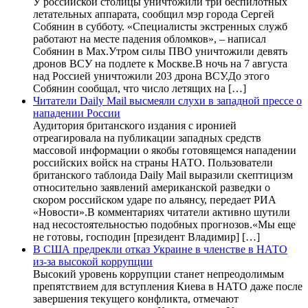
У российской столицы уничтожили три беспилотных
летательных аппарата, сообщил мэр города Сергей
Собянин в субботу. «Специалисты экстренных служб
работают на месте падения обломков», – написал
Собянин в Max.Утром силы ПВО уничтожили девять
дронов ВСУ на подлете к Москве.В ночь на 7 августа
над Россией уничтожили 203 дрона ВСУ.До этого
Собянин сообщал, что число летящих на […]
Читатели Daily Mail высмеяли слухи в западной прессе о
нападении России
Аудитория британского издания с иронией
отреагировала на публикации западных средств
массовой информации о якобы готовящемся нападении
российских войск на страны НАТО. Пользователи
британского таблоида Daily Mail выразили скептицизм
относительно заявлений американской разведки о
скором российском ударе по альянсу, передает РИА
«Новости».В комментариях читатели активно шутили
над несостоятельностью подобных прогнозов.«Мы еще
не готовы, господин [президент Владимир] […]
В США предрекли отказ Украине в членстве в НАТО
из-за высокой коррупции
Высокий уровень коррупции станет непреодолимым
препятствием для вступления Киева в НАТО даже после
завершения текущего конфликта, отмечают