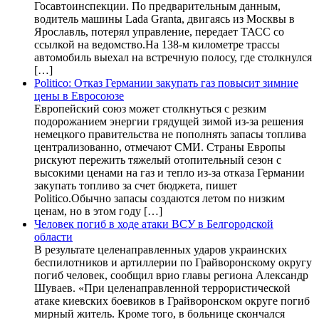
Госавтоинспекции. По предварительным данным,
водитель машины Lada Granta, двигаясь из Москвы в
Ярославль, потерял управление, передает ТАСС со
ссылкой на ведомство.На 138-м километре трассы
автомобиль выехал на встречную полосу, где столкнулся
[…]
Politico: Отказ Германии закупать газ повысит зимние
цены в Евросоюзе
Европейский союз может столкнуться с резким
подорожанием энергии грядущей зимой из-за решения
немецкого правительства не пополнять запасы топлива
централизованно, отмечают СМИ. Страны Европы
рискуют пережить тяжелый отопительный сезон с
высокими ценами на газ и тепло из-за отказа Германии
закупать топливо за счет бюджета, пишет
Politico.Обычно запасы создаются летом по низким
ценам, но в этом году […]
Человек погиб в ходе атаки ВСУ в Белгородской
области
В результате целенаправленных ударов украинских
беспилотников и артиллерии по Грайворонскому округу
погиб человек, сообщил врио главы региона Александр
Шуваев. «При целенаправленной террористической
атаке киевских боевиков в Грайворонском округе погиб
мирный житель. Кроме того, в больнице скончался