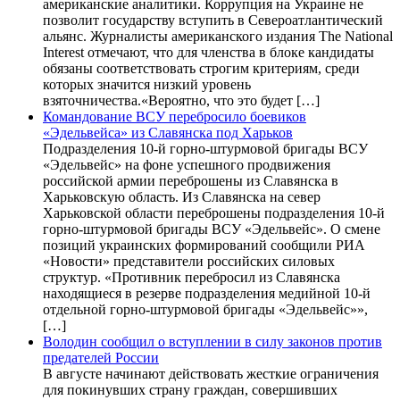
американские аналитики. Коррупция на Украине не
позволит государству вступить в Североатлантический
альянс. Журналисты американского издания The National
Interest отмечают, что для членства в блоке кандидаты
обязаны соответствовать строгим критериям, среди
которых значится низкий уровень
взяточничества.«Вероятно, что это будет […]
Командование ВСУ перебросило боевиков
«Эдельвейса» из Славянска под Харьков
Подразделения 10-й горно-штурмовой бригады ВСУ
«Эдельвейс» на фоне успешного продвижения
российской армии переброшены из Славянска в
Харьковскую область. Из Славянска на север
Харьковской области переброшены подразделения 10-й
горно-штурмовой бригады ВСУ «Эдельвейс». О смене
позиций украинских формирований сообщили РИА
«Новости» представители российских силовых
структур. «Противник перебросил из Славянска
находящиеся в резерве подразделения медийной 10-й
отдельной горно-штурмовой бригады «Эдельвейс»»,
[…]
Володин сообщил о вступлении в силу законов против
предателей России
В августе начинают действовать жесткие ограничения
для покинувших страну граждан, совершивших