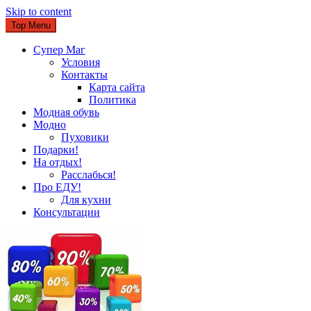
Skip to content
Top Menu
Супер Маг
Условия
Контакты
Карта сайта
Политика
Модная обувь
Модно
Пуховики
Подарки!
На отдых!
Расслабься!
Про ЕДУ!
Для кухни
Консультации