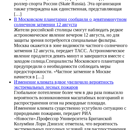
роллер спорта России (Skate Russia). Эта организация
также утверждена как единственная, представляющая
[…]
В Московском планетарии сообщили о девятиминутном
солнечном затмении 12 августа
Жители российской столицы смогут наблюдать редкое
астрономическое явление вечером 12 августа, но для
защиты зрения потребуются специальные фильтры.
Москва окажется в зоне видимости частного солнечного
затмения 12 августа, передает ТАСС. Астрономическое
явление продлится девять минут и завершится вместе с
заходом солнца.Специалисты Московского планетария
предупредили о необходимости соблюдать меры
предосторожности. «Частное затмение в Москве
начнется в […]
Изменение климата вдвое увеличило вероятность
экстремальных лесных пожаров
Глобальное потепление более чем в два раза повысило
вероятность возникновения масштабных возгораний и
распространения огня на рекордные площади.
Изменение климата существенно усугубило ситуацию с
природными пожарами, передает РИА
«Новости».Профессор Университета Британской
Колумбии Лори Дэниэлс отметила, что вероятность
экстремальных погодных условий для распространения