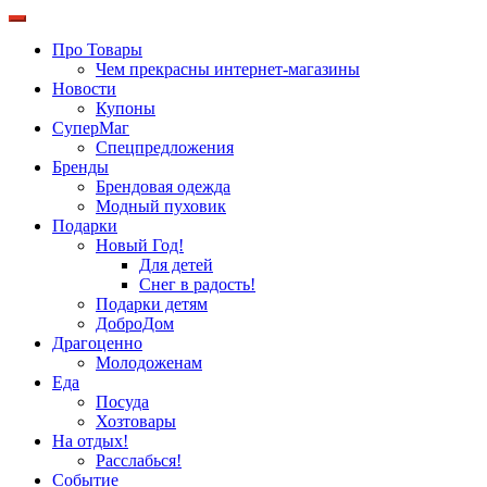
Про Товары
Чем прекрасны интернет-магазины
Новости
Купоны
СуперМаг
Спецпредложения
Бренды
Брендовая одежда
Модный пуховик
Подарки
Новый Год!
Для детей
Снег в радость!
Подарки детям
ДоброДом
Драгоценно
Молодоженам
Еда
Посуда
Хозтовары
На отдых!
Расслабься!
Событие