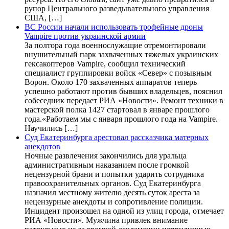
рупор Центрального разведывательного управления
США, […]
ВС России начали использовать трофейные дроны
Vampire против украинской армии
За полтора года военнослужащие отремонтировали
внушительный парк захваченных тяжелых украинских
гексакоптеров Vampire, сообщил технический
специалист группировки войск «Север» с позывным
Ворон. Около 170 захваченных аппаратов теперь
успешно работают против бывших владельцев, пояснил
собеседник передает РИА «Новости». Ремонт техники в
мастерской полка 1427 стартовал в январе прошлого
года.«Работаем мы с января прошлого года на Vampire.
Научились […]
Суд Екатеринбурга арестовал рассказчика матерных
анекдотов
Ночные развлечения закончились для уральца
административным наказанием после громкой
нецензурной брани и попытки ударить сотрудника
правоохранительных органов. Суд Екатеринбурга
назначил местному жителю десять суток ареста за
нецензурные анекдоты и сопротивление полиции.
Инцидент произошел на одной из улиц города, отмечает
РИА «Новости». Мужчина привлек внимание