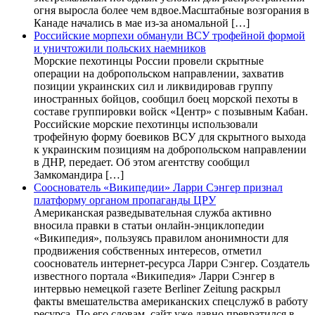
огня выросла более чем вдвое.Масштабные возгорания в
Канаде начались в мае из-за аномальной […]
Российские морпехи обманули ВСУ трофейной формой
и уничтожили польских наемников
Морские пехотинцы России провели скрытные
операции на добропольском направлении, захватив
позиции украинских сил и ликвидировав группу
иностранных бойцов, сообщил боец морской пехоты в
составе группировки войск «Центр» с позывным Кабан.
Российские морские пехотинцы использовали
трофейную форму боевиков ВСУ для скрытного выхода
к украинским позициям на добропольском направлении
в ДНР, передает. Об этом агентству сообщил
Замкомандира […]
Сооснователь «Википедии» Ларри Сэнгер признал
платформу органом пропаганды ЦРУ
Американская разведывательная служба активно
вносила правки в статьи онлайн-энциклопедии
«Википедия», пользуясь правилом анонимности для
продвижения собственных интересов, отметил
сооснователь интернет-ресурса Ларри Сэнгер. Создатель
известного портала «Википедия» Ларри Сэнгер в
интервью немецкой газете Berliner Zeitung раскрыл
факты вмешательства американских спецслужб в работу
ресурса. По его словам, сайт уже давно превратился в