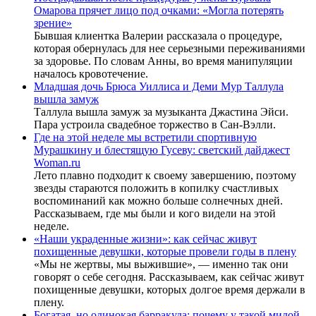
Омарова прячет лицо под очками: «Могла потерять
зрение»
Бывшая клиентка Валерии рассказала о процедуре,
которая обернулась для нее серьезными переживаниями
за здоровье. По словам Анны, во время манипуляции
началось кровотечение.
Младшая дочь Брюса Уиллиса и Деми Мур Таллула
вышла замуж
Таллула вышла замуж за музыканта Джастина Эйси.
Пара устроила свадебное торжество в Сан-Вэлли.
Где на этой неделе мы встретили спортивную
Мурашкину и блестящую Гусеву: светский дайджест
Woman.ru
Лето плавно подходит к своему завершению, поэтому
звезды стараются положить в копилку счастливых
воспоминаний как можно больше солнечных дней.
Рассказываем, где мы были и кого видели на этой
неделе.
«Наши украденные жизни»: как сейчас живут
похищенные девушки, которые провели годы в плену
«Мы не жертвы, мы выжившие», — именно так они
говорят о себе сегодня. Рассказываем, как сейчас живут
похищенные девушки, которых долгое время держали в
плену.
Богатая, но одинокая барракуда: почему у такой милой