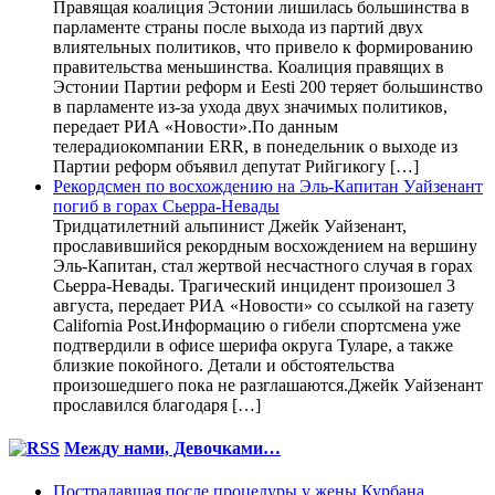
Правящая коалиция Эстонии лишилась большинства в
парламенте страны после выхода из партий двух
влиятельных политиков, что привело к формированию
правительства меньшинства. Коалиция правящих в
Эстонии Партии реформ и Eesti 200 теряет большинство
в парламенте из-за ухода двух значимых политиков,
передает РИА «Новости».По данным
телерадиокомпании ERR, в понедельник о выходе из
Партии реформ объявил депутат Рийгикогу […]
Рекордсмен по восхождению на Эль-Капитан Уайзенант
погиб в горах Сьерра-Невады
Тридцатилетний альпинист Джейк Уайзенант,
прославившийся рекордным восхождением на вершину
Эль-Капитан, стал жертвой несчастного случая в горах
Сьерра-Невады. Трагический инцидент произошел 3
августа, передает РИА «Новости» со ссылкой на газету
California Post.Информацию о гибели спортсмена уже
подтвердили в офисе шерифа округа Туларе, а также
близкие покойного. Детали и обстоятельства
произошедшего пока не разглашаются.Джейк Уайзенант
прославился благодаря […]
Между нами, Девочками…
Пострадавшая после процедуры у жены Курбана