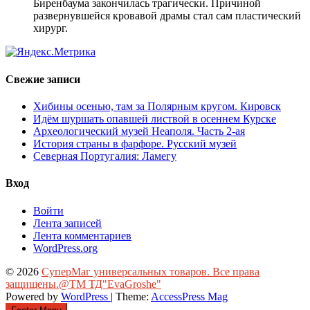
Биренбаума закончилась трагически. Причиной
развернувшейся кровавой драмы стал сам пластический
хирург.
Свежие записи
Хибины осенью, там за Полярным кругом. Кировск
Идём шуршать опавшей листвой в осеннем Курске
Археологический музей Неаполя. Часть 2-ая
История страны в фарфоре. Русский музей
Северная Португалия: Ламегу
Вход
Войти
Лента записей
Лента комментариев
WordPress.org
© 2026
СуперМаг универсальных товаров. Все права
защищены.@ТМ ТД"EvaGroshe"
Powered by
WordPress
| Theme:
AccessPress Mag