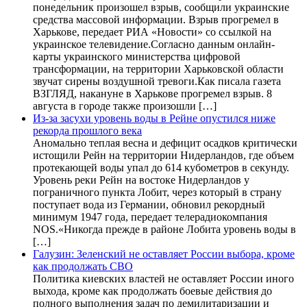
понедельник произошел взрыв, сообщили украинские
средства массовой информации. Взрыв прогремел в
Харькове, передает РИА «Новости» со ссылкой на
украинское телевидение.Согласно данным онлайн-
карты украинского министерства цифровой
трансформации, на территории Харьковской области
звучат сирены воздушной тревоги.Как писала газета
ВЗГЛЯД, накануне в Харькове прогремел взрыв. 8
августа в городе также произошли […]
Из-за засухи уровень воды в Рейне опустился ниже
рекорда прошлого века
Аномально теплая весна и дефицит осадков критически
истощили Рейн на территории Нидерландов, где объем
протекающей воды упал до 614 кубометров в секунду.
Уровень реки Рейн на востоке Нидерландов у
пограничного пункта Лобит, через который в страну
поступает вода из Германии, обновил рекордный
минимум 1947 года, передает телерадиокомпания
NOS.«Никогда прежде в районе Лобита уровень воды в
[…]
Галузин: Зеленский не оставляет России выбора, кроме
как продолжать СВО
Политика киевских властей не оставляет России иного
выхода, кроме как продолжать боевые действия до
полного выполнения задач по демилитаризации и