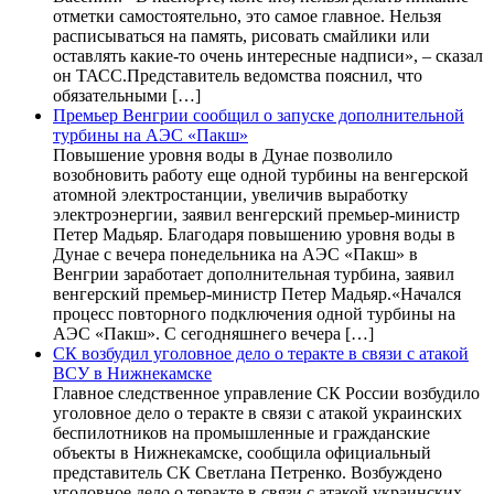
отметки самостоятельно, это самое главное. Нельзя
расписываться на память, рисовать смайлики или
оставлять какие-то очень интересные надписи», – сказал
он ТАСС.Представитель ведомства пояснил, что
обязательными […]
Премьер Венгрии сообщил о запуске дополнительной
турбины на АЭС «Пакш»
Повышение уровня воды в Дунае позволило
возобновить работу еще одной турбины на венгерской
атомной электростанции, увеличив выработку
электроэнергии, заявил венгерский премьер-министр
Петер Мадьяр. Благодаря повышению уровня воды в
Дунае с вечера понедельника на АЭС «Пакш» в
Венгрии заработает дополнительная турбина, заявил
венгерский премьер-министр Петер Мадьяр.«Начался
процесс повторного подключения одной турбины на
АЭС «Пакш». С сегодняшнего вечера […]
СК возбудил уголовное дело о теракте в связи с атакой
ВСУ в Нижнекамске
Главное следственное управление СК России возбудило
уголовное дело о теракте в связи с атакой украинских
беспилотников на промышленные и гражданские
объекты в Нижнекамске, сообщила официальный
представитель СК Светлана Петренко. Возбуждено
уголовное дело о теракте в связи с атакой украинских