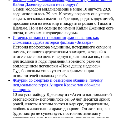
Кайли Дженнер совсем нет подруг?
Самой молодой миллиардерше в мире 10 августа 2026
года исполнилось 29 лет. К этому возрасту она успела
создать несколько именных брендов, родить двух детей,
прославиться на весь мир и закрутить роман с Тимоти
Шаламе. Но и на солнце по имени Кайли Дженнер есть
пятна, и имя им «недоверие людям».
Измены, романы с поклонницами и авария: как
сложилась судьба актеров фильма «Знахарь»
История профессора медицины, потерявшего семью и
память, ставшего деревенским знахарем, который в
итоге спас свою дочь и вернул прежнюю жизнь, стала
для поляков в годы правления военного режима
воплощением поговорки «Пока дышу, надеюсь».
Судьбоносным стало участие в фильме и для
исполнителей главных ролей.
Жмурки со смертью и безмерное обаяние: почему
неидеального героя Андрея Краско так обожали
женщины
10 августа майору Краснову из «Агента национальной
безопасности» исполнилось бы 69 лет. Десятки ярких
ролей, взлеты и этапы застоя в карьере, трудоголизм,
любовь к алкоголю и драки до крови. Он жил так, как
будто завтра не существует, постоянно занимая у