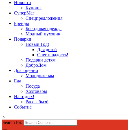
Новости
Купоны
СуперМаг
Спецпредложения
Бренды
Брендовая одежда
Модный пуховик
Подарки
Новый Год!
Для детей
Снег в радость!
Подарки детям
ДоброДом
Драгоценно
Молодоженам
Еда
Посуда
Хозтовары
На отдых!
Расслабься!
Событие
×
Search for: