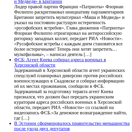
и Медведя» в Британии
Лидер правой партии Франции «Патриоты» Флориан
Филиппо раскритиковал инициативу парламентариев
Британии запретить мультсериал «Маша и Медведь» и
указал на постоянно растущую истеричность
«русофобских ястребов». Глава движения «Патриоты»
Флориан Филиппо отреагировал на антироссийскую
риторику западных коллег, передает РИА «Новости».
«Русофобские ястребы с каждым днем становятся все
более истеричными! Теперь они хотят запретить…
мультфильмы», – написал деятель […]
ФСБ: Агент Киева собирал адреса военных в
Херсонской области
Задержанный в Херсонской области агент украинских
спецслужб планировал диверсию против российских
военнослужащих в Скадовске и собирал информацию
об их местах проживания, сообщили в ФСБ.
Задержанный за подготовку теракта агент Киева
признался, что должен был передать украинским
кураторам адреса российских военных в Херсонской
области, передает РИА «Новости» со ссылкой на
видеозапись ФСБ.«За денежное вознаграждение найти,
где […]
В Эстонии сформировалось правительство меньшинства
после ухода двух депутатов