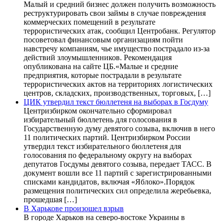
Малый и средний бизнес должен получить возможность
реструктурировать свои займы в случае повреждения
коммерческих помещений в результате
террористических атак, сообщил Центробанк. Регулятор
посоветовал финансовым организациям пойти
навстречу компаниям, чье имущество пострадало из-за
действий злоумышленников. Рекомендация
опубликована на сайте ЦБ.«Малые и средние
предприятия, которые пострадали в результате
террористических актов на территориях логистических
центров, складских, производственных, торговых, […]
ЦИК утвердил текст бюллетеня на выборах в Госдуму
Центризбирком окончательно сформировал
избирательный бюллетень для голосования в
Государственную думу девятого созыва, включив в него
11 политических партий. Центризбирком России
утвердил текст избирательного бюллетеня для
голосования по федеральному округу на выборах
депутатов Госдумы девятого созыва, передает ТАСС. В
документ вошли все 11 партий с зарегистрированными
списками кандидатов, включая «Яблоко».Порядок
размещения политических сил определила жеребьевка,
прошедшая […]
В Харькове произошел взрыв
В городе Харьков на северо-востоке Украины в