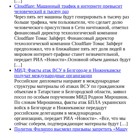
[…]
Cloudflare: Машинный трафик в интернете превысит
человеческий в тысячу раз
Через пять лет машины будут генерировать в тысячу раз
больше трафика, чем пользователи, что сделает долю
человеческого присутствия в Сети ничтожной, отметил
финансовый директор технологической компании
Cloudflare Томас Зайферт. Финансовый директор
технологической компании Cloudflare Томас Зайферт
предположил, что в ближайшие пять лет доля людей в
мировом интернет-трафике станет незначительной,
передает РИА «Новости».Основной объем данных будут
[…]
МИД: Факты атак ВСУ в Белгороде и Нижнекамске
получат международные организации
Российские дипломаты направят в международные
структуры материалы об атаках ВСУ по гражданским
объектам в Татарстане и Белгородской области, заявил
посол по особым поручениям МИД Родион Мирошник.
По словам Мирошника, факты атак БПЛА украинских
войск в Белгороде и Нижнекамске передадут
российским делегациям в международных
организациях, передает РИА «Новости». «Все, что мы
сейчас соберем, подтверждающие материалы будут […]
Политик Филиппо высмеял призывы запретить «Машу