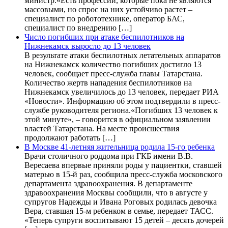
министр.«Есть профессии, которые пока не являются
массовыми, но спрос на них устойчиво растет –
специалист по робототехнике, оператор БАС,
специалист по внедрению […]
Число погибших при атаке беспилотников на
Нижнекамск выросло до 13 человек
В результате атаки беспилотных летательных аппаратов
на Нижнекамск количество погибших достигло 13
человек, сообщает пресс-служба главы Татарстана.
Количество жертв нападения беспилотников на
Нижнекамск увеличилось до 13 человек, передает РИА
«Новости». Информацию об этом подтвердили в пресс-
службе руководителя региона.«Погибших 13 человек к
этой минуте», – говорится в официальном заявлении
властей Татарстана. На месте происшествия
продолжают работать […]
В Москве 41-летняя жительница родила 15-го ребенка
Врачи столичного роддома при ГКБ имени В.В.
Вересаева впервые приняли роды у пациентки, ставшей
матерью в 15-й раз, сообщила пресс-служба московского
департамента здравоохранения. В департаменте
здравоохранения Москвы сообщили, что в августе у
супругов Надежды и Ивана Роговых родилась девочка
Вера, ставшая 15-м ребенком в семье, передает ТАСС.
«Теперь супруги воспитывают 15 детей – десять дочерей