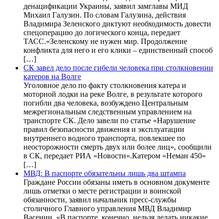
денацификации Украины, заявил замглавы МИД
Михаил Галузин. По словам Галузина, действия
Владимира Зеленского диктуют необходимость довести
спецоперацию до логического конца, передает
ТАСС.«Зеленскому не нужен мир. Продолжение
конфликта для него и его клики – единственный способ
[…]
СК завел дело после гибели человека при столкновении
катеров на Волге
Уголовное дело по факту столкновения катера и
моторной лодки на реке Волге, в результате которого
погибли два человека, возбуждено Центральным
межрегиональным следственным управлением на
транспорте СК. Дело завели по статье «Нарушение
правил безопасности движения и эксплуатации
внутреннего водного транспорта, повлекшее по
неосторожности смерть двух или более лиц», сообщили
в СК, передает РИА «Новости».Катером «Неман 450»
[…]
МВД: В паспорте обязательны лишь два штампа
Граждане России обязаны иметь в основном документе
лишь отметки о месте регистрации и воинской
обязанности, заявил начальник пресс-службы
столичного Главного управления МВД Владимир
Васенин. «В паспорте, конечно, нельзя делать никакие