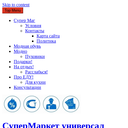
Skip to content
Top Menu
Супер Маг
Условия
Контакты
Карта сайта
Политика
Модная обувь
Модно
Пуховики
Подарки!
На отдых!
Расслабься!
Про ЕДУ!
Для кухни
Консультации
CуперМаркет универсал