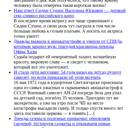
завтрашнего дня. Как получилось, что такому яркому
человеку была отмерена такая короткая жизнь?
Наш ответ Сидни Суини: Василина Юсковец — дерзкий
секс-символ российского кино
В последнее время актрису все чаще сравнивают с
Сидни Суини, и свою роль тут сыграла в том числе
большая любовь к голым платьям. А носить их актриса
точно умеет!
Дважды выжила в авиакатастрофе и умерла от СПИДа,
которым заразил муж: трагедия красавицы-певицы
Офры Хазы
Судьба подарит ей невероятный талант, волшебную
красоту, мировую славу — и сведет с человеком,
который все это уничтожит.
И стали дети ангелами: 54 года назад на детсад рухнул
самолет, но всем приказали об этом молчать
16 мая 1972 года в курортном Светлогорске произошла
одна из самых ужасных и скрываемых авиакатастроф в
СССР. Военный самолет АН-24 посреди бела дня упал
на детский сад, погибло 35 человек. Трагедию тут же
засекретили, а уже на утро после ЧП на месте
катастрофы высадили сквер. И только спустя много лет
здесь поставили церковь — в память […]
Тренды сезона и полезные привычки: обновляем
гардероб, тестируем гаджеты и открываем новые