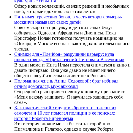
культурные события
Обзор новых коллекций, свежих решений и необычных
идей, которые вдохновляют этим летом
Пять имен греческих богов, в честь которых зумеры-
москвичи называют своих детей
Совсем скоро на прогулку в детских садах будут
собираться Одиссеи, Афродиты и Дионисы. Пока
Кристофер Нолан готовится получать номинацию на
«Оскар», в Москве его называют вдохновителем нового
тренда.
Снимки для «Плейбоя» разрушили карьеру: куда
пропала звезда «Приключений Петрова и Васечкина»
В один момент Инга Ильм перестала сниматься в кино и
давать интервью. Она уже давно не имеет ничего
общего с шоу-бизнесом и живет не в России.
Поломанная жизнь Анны Седоковой: брат избивал,
отчим домогался, муж абьюзил
Очередной срыв привел певицу к новому признанию:
«Меня некому защищать. Я научилась защищать себя
сама».
Как пластический хирург выбросил тело жены из
самолета и 10 лет помогал полиции в ее поисках:
история Роберта Биренбаума
Эта история вполне могла бы стать второй про
Пигмалиона и Галатею, однако в случае Роберта