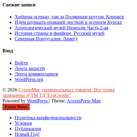
Свежие записи
Хибины осенью, там за Полярным кругом. Кировск
Идём шуршать опавшей листвой в осеннем Курске
Археологический музей Неаполя. Часть 2-ая
История страны в фарфоре. Русский музей
Северная Португалия: Ламегу
Вход
Войти
Лента записей
Лента комментариев
WordPress.org
© 2026
СуперМаг универсальных товаров. Все права
защищены.@ТМ ТД"EvaGroshe"
Powered by
WordPress
| Theme:
AccessPress Mag
Footer Menu
Политика конфиденциальности
Условия
Публикации
Новый Год!