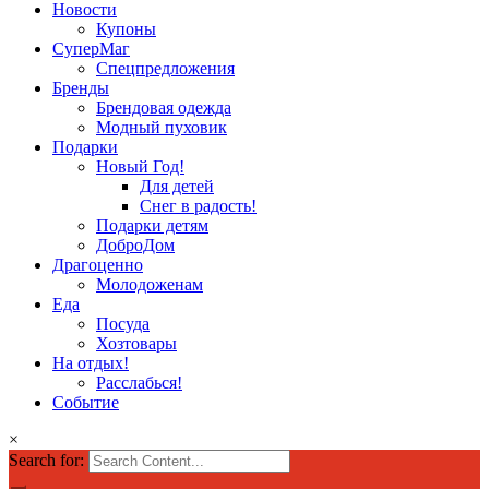
Новости
Купоны
СуперМаг
Спецпредложения
Бренды
Брендовая одежда
Модный пуховик
Подарки
Новый Год!
Для детей
Снег в радость!
Подарки детям
ДоброДом
Драгоценно
Молодоженам
Еда
Посуда
Хозтовары
На отдых!
Расслабься!
Событие
×
Search for: