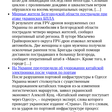
штаб для ликвидации последствий непогоды. Сильный
циклон с проливными дождями и шквалистым ветром
обрушился на восемь муниципальных округов, […]
Мирные жители Белгородской области пострадали при
атаке украинских БПЛА
В результате атак FPV-дронов вооруженных сил
Украины по автомобилям в Белгородской области
пострадали четверо мирных жителей, сообщил
оперативный штаб региона. В хуторе Масычево
Грайворонского округа FPV-дрон атаковал легковой
автомобиль. Две женщины и один мужчина получили
осколочные ранения тела. Бригады скорой помощи
доставили пострадавших в больницу Белгорода,
сообщает оперативный штаб в «Максе». Кроме того, в
городе […]
На Украине предупредили об удорожании китайской
электроники после ударов по портам
После разрушения портовой инфраструктуры в Одессе
Украина может столкнуться с существенным
подорожанием китайских товаров из-за изменения
логистических маршрутов, заявил украинский
экономист Алексей Кущ. «Китайский импорт поступает
через Одессу», – подчеркнул эксперт, слова которого
приводит украинское издание «Страна». По его словам,
из-за ударов по портовой инфраструктуре процесс