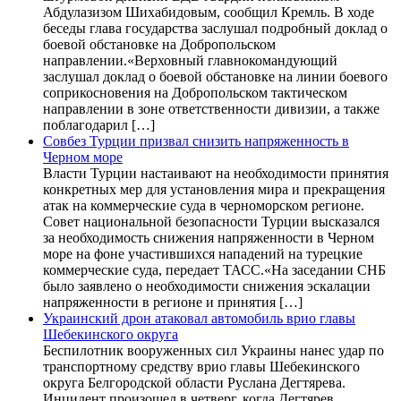
Абдулазизом Шихабидовым, сообщил Кремль. В ходе
беседы глава государства заслушал подробный доклад о
боевой обстановке на Добропольском
направлении.«Верховный главнокомандующий
заслушал доклад о боевой обстановке на линии боевого
соприкосновения на Добропольском тактическом
направлении в зоне ответственности дивизии, а также
поблагодарил […]
Совбез Турции призвал снизить напряженность в
Черном море
Власти Турции настаивают на необходимости принятия
конкретных мер для установления мира и прекращения
атак на коммерческие суда в черноморском регионе.
Совет национальной безопасности Турции высказался
за необходимость снижения напряженности в Черном
море на фоне участившихся нападений на турецкие
коммерческие суда, передает ТАСС.«На заседании СНБ
было заявлено о необходимости снижения эскалации
напряженности в регионе и принятия […]
Украинский дрон атаковал автомобиль врио главы
Шебекинского округа
Беспилотник вооруженных сил Украины нанес удар по
транспортному средству врио главы Шебекинского
округа Белгородской области Руслана Дегтярева.
Инцидент произошел в четверг, когда Дегтярев