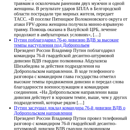
травмам и осколочным ранениям двух мужчин и одной
женщины. В результате ударов БПЛА в Белгородской
области пострадали три мирных жителя, передает
ТАСС. «В поселке Пятницкое Волоконовского округа от
атаки FPV-дрона женщина получила минно-взрывную
травму. Помощь оказана в Валуйской ЦРБ, лечение
продолжит в амбулаторных условиях», […]
Путин поблагодарил 76-ю дивизию ВДВ за высокие
темпы наступления под Добропольем
Президент России Владимир Путин поблагодарил
командира 76-й гвардейской десантно-штурмовой
дивизии ВДВ гвардии полковника Абдулазиза
Шихабидова за действия подразделения на
Добропольском направлении. В ходе телефонного
разговора с командиром глава государства отметил
высокие темпы продвижения дивизии и передал слова
благодарности военнослужащим и командирам
соединения. «На Добропольском направлении ваша
дивизия действует в хорошем темпе, выше, чем у других
подразделений, которые рядом […]
Путин заслушал доклад командира 76-й дивизии ВДВ о
Добропольском направлении
Президент России Владимир Путин провел телефонный
разговор с командиром 76-й гвардейской десантно-
штурмовой дивизии ВДВ гвардии полковником