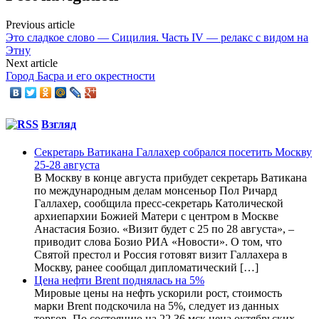
Previous article
Это сладкое слово — Сицилия. Часть IV — релакс с видом на
Этну
Next article
Город Басра и его окрестности
Взгляд
Секретарь Ватикана Галлахер собрался посетить Москву
25-28 августа
В Москву в конце августа прибудет секретарь Ватикана
по международным делам монсеньор Пол Ричард
Галлахер, сообщила пресс-секретарь Католической
архиепархии Божией Матери с центром в Москве
Анастасия Бозио. «Визит будет с 25 по 28 августа», –
приводит слова Бозио РИА «Новости». О том, что
Святой престол и Россия готовят визит Галлахера в
Москву, ранее сообщал дипломатический […]
Цена нефти Brent поднялась на 5%
Мировые цены на нефть ускорили рост, стоимость
марки Brent подскочила на 5%, следует из данных
торгов. По состоянию на 22.36 мск цена октябрьских