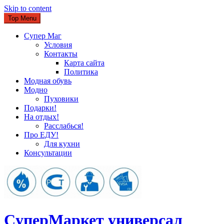
Skip to content
Top Menu
Супер Маг
Условия
Контакты
Карта сайта
Политика
Модная обувь
Модно
Пуховики
Подарки!
На отдых!
Расслабься!
Про ЕДУ!
Для кухни
Консультации
CуперМаркет универсал