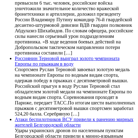
превысили 6 тыс. человек, российские войска
уничтожили значительное количество вражеской
бронетехники и артиллерии, доложил президенту
России Владимиру Путину командир 76-й гвардейской
десантно-штурмовой дивизии ВДВ гвардии полковник
Абдулазиз Шихабидов. По словам офицера, российские
силы нанесли серьезный урон подразделениям
противника. «В ходе ведения боевых действий на
Добропольском тактическом направлении потери
противника составили […]
Россиянин Терновой выиграл золото чемпионата
Европы по прыжкам в воду
Спортсмен Руслан Терновой завоевал золотую медаль
на чемпионате Европы по водным видам спорта,
одержав победу в прыжках с десятиметровой вышки.
Российский прыгун в воду Руслан Терновой стал
обладателем золотой медали на чемпионате Европы по
водным видам спорта. Соревнования проходят в
Париже, передает ТАСС.По итогам шести выполненных
прыжков с десятиметровой вышки спортсмен заработал
524,20 балла. Серебряную […]
Атаки беспилотников ВСУ привели к ранению мирных
жителей Белгородской области
Удары украинских дронов по населенным пунктам
Белгородской области привели к минно-взрывным