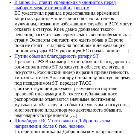
В мире: ЕС ставит украинских уклонистов перед
выбором между нищетой и фронтом
ЕС ужесточил правила предоставления временной
защиты украинцам призывного возраста: теперь
мужчинам, незаконно избежавшим службы в ВСУ, могут
отказать в статусе. Киев давно добивался такого
решения, рассчитывая вернуть часть военнообязанных в
страну. Эксперты считают, что ждать облав в Европе
пока не стоит – сидящих на пособиях и не желающих
пополнять ряды ВСУ украинцев ЕС сначала лишит […]
Путин объявил благодарность рэперу ST
Президент РФ Владимир Путин объявил благодарность
рэп-исполнителю ST за заслуги в области культуры и
искусства. Российский лидер выразил признательность
хип-хоп-артисту Александру Степанову, выступающему
под псевдонимом ST, передает ТАСС.
Соответствующий документ размещен на портале
правовой информации.В тексте опубликованного
распоряжения отмечаются значимые достижения
музыканта. «За заслуги в области культуры и искусства,
многолетнюю плодотворную деятельность объявить
благодарность президента […]
Шихабидов: ВСУ потеряли на Добропольском
направлении более 6 тыс. человек
Потери противника на Добропольском направлении