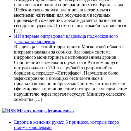
направлялся в одно из приграничных сел. Врио главы
Шебекинского округа планировал встретиться с
местными жителями для обсуждения насущных
проблем.«К сожалению, доехать до места назначения
сегодня не удалось. По пути наш автомобиль подвергся
[…]
ИИ впервые оштрафовал владельца подмосковного
участка за борщевик
Владельца частной территории в Московской области
впервые наказали за сорняки благодаря системе
цифрового мониторинга с использованием дронов.
Собственника земельного участка в Рузском округе
оштрафовали на 150 тыс. рублей за разросшийся
борщевик, передает «Интерфакс». Нарушение было
зафиксировано с помощью беспилотников и
проанализировано нейросетью.Система автоматически
сформировала постановление и отправила уведомление
нарушителю через портал госуслуг. Министр сельского
хозяйства […]
Между нами, Девочками…
Европа в женских руках: 5 принцесс, которые скоро
станут королевами