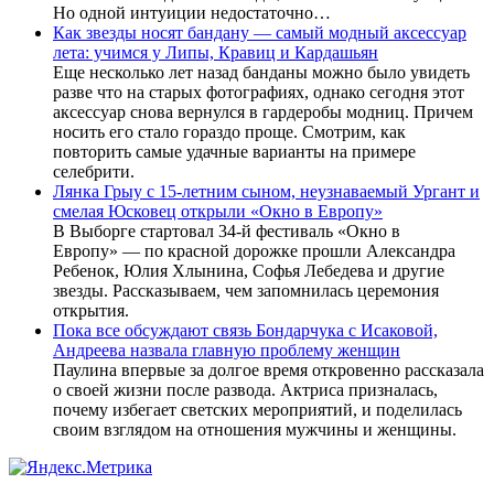
Но одной интуиции недостаточно…
Как звезды носят бандану — самый модный аксессуар
лета: учимся у Липы, Кравиц и Кардашьян
Еще несколько лет назад банданы можно было увидеть
разве что на старых фотографиях, однако сегодня этот
аксессуар снова вернулся в гардеробы модниц. Причем
носить его стало гораздо проще. Смотрим, как
повторить самые удачные варианты на примере
селебрити.
Лянка Грыу с 15-летним сыном, неузнаваемый Ургант и
смелая Юсковец открыли «Окно в Европу»
В Выборге стартовал 34-й фестиваль «Окно в
Европу» — по красной дорожке прошли Александра
Ребенок, Юлия Хлынина, Софья Лебедева и другие
звезды. Рассказываем, чем запомнилась церемония
открытия.
Пока все обсуждают связь Бондарчука с Исаковой,
Андреева назвала главную проблему женщин
Паулина впервые за долгое время откровенно рассказала
о своей жизни после развода. Актриса призналась,
почему избегает светских мероприятий, и поделилась
своим взглядом на отношения мужчины и женщины.