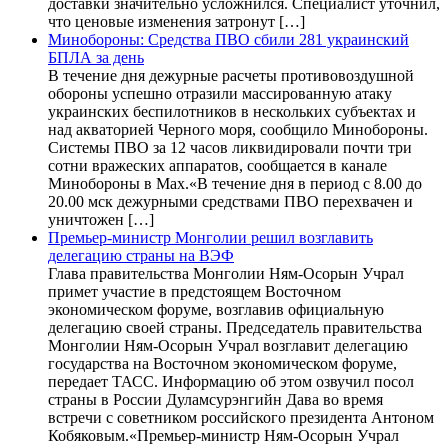
доставки значительно усложнился. Специалист уточнил,
что ценовые изменения затронут […]
Минобороны: Средства ПВО сбили 281 украинский
БПЛА за день
В течение дня дежурные расчеты противовоздушной
обороны успешно отразили массированную атаку
украинских беспилотников в нескольких субъектах и
над акваторией Черного моря, сообщило Минобороны.
Системы ПВО за 12 часов ликвидировали почти три
сотни вражеских аппаратов, сообщается в канале
Минобороны в Max.«В течение дня в период с 8.00 до
20.00 мск дежурными средствами ПВО перехвачен и
уничтожен […]
Премьер-министр Монголии решил возглавить
делегацию страны на ВЭФ
Глава правительства Монголии Ням-Осорын Учрал
примет участие в предстоящем Восточном
экономическом форуме, возглавив официальную
делегацию своей страны. Председатель правительства
Монголии Ням-Осорын Учрал возглавит делегацию
государства на Восточном экономическом форуме,
передает ТАСС. Информацию об этом озвучил посол
страны в России Дуламсурэнгийн Дава во время
встречи с советником российского президента Антоном
Кобяковым.«Премьер-министр Ням-Осорын Учрал