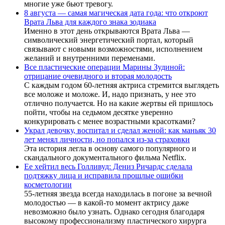
многие уже бьют тревогу.
8 августа — самая магическая дата года: что откроют
Врата Льва для каждого знака зодиака
Именно в этот день открываются Врата Льва —
символический энергетический портал, который
связывают с новыми возможностями, исполнением
желаний и внутренними переменами.
Все пластические операции Марины Зудиной:
отрицание очевидного и вторая молодость
С каждым годом 60-летняя актриса стремится выглядеть
все моложе и моложе. И, надо признать, у нее это
отлично получается. Но на какие жертвы ей пришлось
пойти, чтобы на седьмом десятке уверенно
конкурировать с менее возрастными красотками?
Украл девочку, воспитал и сделал женой: как маньяк 30
лет менял личности, но попался из-за страховки
Эта история легла в основу самого популярного и
скандального документального фильма Netflix.
Ее хейтил весь Голливуд: Дениз Ричардс сделала
подтяжку лица и исправила прошлые ошибки
косметологии
55-летняя звезда всегда находилась в погоне за вечной
молодостью — в какой-то момент актрису даже
невозможно было узнать. Однако сегодня благодаря
высокому профессионализму пластического хирурга