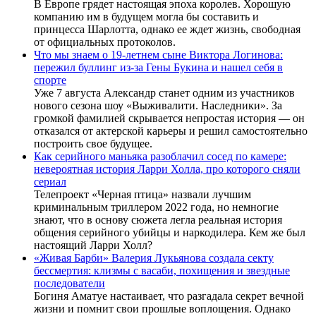
В Европе грядет настоящая эпоха королев. Хорошую
компанию им в будущем могла бы составить и
принцесса Шарлотта, однако ее ждет жизнь, свободная
от официальных протоколов.
Что мы знаем о 19-летнем сыне Виктора Логинова:
пережил буллинг из-за Гены Букина и нашел себя в
спорте
Уже 7 августа Александр станет одним из участников
нового сезона шоу «Выживалити. Наследники». За
громкой фамилией скрывается непростая история — он
отказался от актерской карьеры и решил самостоятельно
построить свое будущее.
Как серийного маньяка разоблачил сосед по камере:
невероятная история Ларри Холла, про которого сняли
сериал
Телепроект «Черная птица» назвали лучшим
криминальным триллером 2022 года, но немногие
знают, что в основу сюжета легла реальная история
общения серийного убийцы и наркодилера. Кем же был
настоящий Ларри Холл?
«Живая Барби» Валерия Лукьянова создала секту
бессмертия: клизмы с васаби, похищения и звездные
последователи
Богиня Аматуе настаивает, что разгадала секрет вечной
жизни и помнит свои прошлые воплощения. Однако