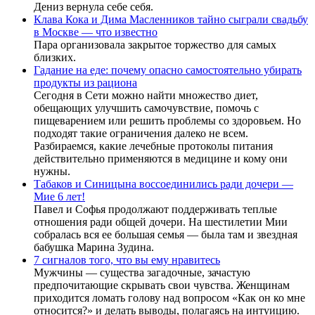
Дениз вернула себе себя.
Клава Кока и Дима Масленников тайно сыграли свадьбу
в Москве — что известно
Пара организовала закрытое торжество для самых
близких.
Гадание на еде: почему опасно самостоятельно убирать
продукты из рациона
Сегодня в Сети можно найти множество диет,
обещающих улучшить самочувствие, помочь с
пищеварением или решить проблемы со здоровьем. Но
подходят такие ограничения далеко не всем.
Разбираемся, какие лечебные протоколы питания
действительно применяются в медицине и кому они
нужны.
Табаков и Синицына воссоединились ради дочери —
Мие 6 лет!
Павел и Софья продолжают поддерживать теплые
отношения ради общей дочери. На шестилетии Мии
собралась вся ее большая семья — была там и звездная
бабушка Марина Зудина.
7 сигналов того, что вы ему нравитесь
Мужчины — существа загадочные, зачастую
предпочитающие скрывать свои чувства. Женщинам
приходится ломать голову над вопросом «Как он ко мне
относится?» и делать выводы, полагаясь на интуицию.