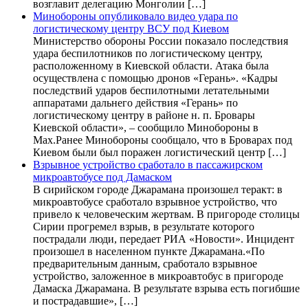
возглавит делегацию Монголии […]
Минобороны опубликовало видео удара по
логистическому центру ВСУ под Киевом
Министерство обороны России показало последствия
удара беспилотников по логистическому центру,
расположенному в Киевской области. Атака была
осуществлена с помощью дронов «Герань». «Кадры
последствий ударов беспилотными летательными
аппаратами дальнего действия «Герань» по
логистическому центру в районе н. п. Бровары
Киевской области», – сообщило Минобороны в
Max.Ранее Минобороны сообщало, что в Броварах под
Киевом были был поражен логистический центр […]
Взрывное устройство сработало в пассажирском
микроавтобусе под Дамаском
В сирийском городе Джарамана произошел теракт: в
микроавтобусе сработало взрывное устройство, что
привело к человеческим жертвам. В пригороде столицы
Сирии прогремел взрыв, в результате которого
пострадали люди, передает РИА «Новости». Инцидент
произошел в населенном пункте Джарамана.«По
предварительным данным, сработало взрывное
устройство, заложенное в микроавтобус в пригороде
Дамаска Джарамана. В результате взрыва есть погибшие
и пострадавшие», […]