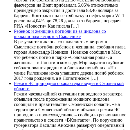
фьючерсов на Brent прибавляла 5,05% относительно
предыдущего закрытия и достигала 83,46 доллара за
баррель. Контракты на сентябрьскую нефть марки WTI
росли на 4,04%, до 78,26 доллара за баррель, передает
РИА «Новости».Как писала […]
Ребенок и женщина погибли из-за циклона со
шквалистым ветром в Смоленске
В результате циклона со шквалистым ветром в
Смоленске погибли ребенок и женщина, сообщил глава
города Александр Новиков. Новиков сообщил в Мах,
что ребенок погиб в парке «Соловьиная роща», а
женщина – в Лопатинском саду. Мэр выразил глубокие
соболезнования родным и близким погибших. «На
улице Рыленкова из-за упавшего дерева погиб ребенок
2017 года рождения, а в Лопатинском […]
Режим ЧС природного характера введен в Смоленской
области
Режим чрезвычайной ситуации природного характера
объявлен после прохождения мощного циклона,
сообщили в правительстве Смоленской области. «На
территории Смоленской области объявлен режим ЧС
природного происхождения», – сообщило региональное
правительство в соцсети «ВКонтакте». По поручению
губернатора Василия Анохина развернут оперативный