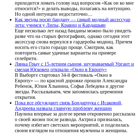
приходится ломать голову над вопросом «Как он ко мне
относится?» и делать выводы, полагаясь на интуицию.
Но одной интуиции недостаточно…
Как звезды носят бандану — самый модный аксессуар
лета: учимся у Липы, Кравиц и Кардашьян
Еще несколько лет назад банданы можно было увидеть
разве что на старых фотографиях, однако сегодня этот
аксессуар снова вернулся в гардеробы модниц. Причем
носить его стало гораздо проще. Смотрим, как
повторить самые удачные варианты на примере
селебрити.
Лянка Грыу с 15-летним сыном, неузнаваемый Ургант и
смелая Юсковец открыли «Окно в Европу»
В Выборге стартовал 34-й фестиваль «Окно в
Европу» — по красной дорожке прошли Александра
Ребенок, Юлия Хлынина, Софья Лебедева и другие
звезды. Рассказываем, чем запомнилась церемония
открытия.
Пока все обсуждают связь Бондарчука с Исаковой,
Андреева назвала главную проблему женщин
Паулина впервые за долгое время откровенно рассказала
о своей жизни после развода. Актриса призналась,
почему избегает светских мероприятий, и поделилась
своим взглядом на отношения мужчины и женщины.