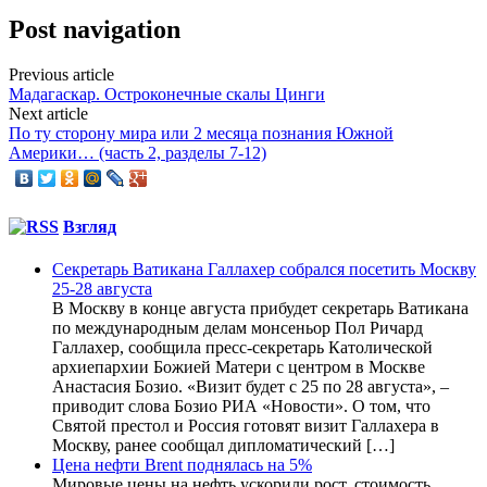
Post navigation
Previous article
Мадагаскар. Остроконечные скалы Цинги
Next article
По ту сторону мира или 2 месяца познания Южной
Америки… (часть 2, разделы 7-12)
Взгляд
Секретарь Ватикана Галлахер собрался посетить Москву
25-28 августа
В Москву в конце августа прибудет секретарь Ватикана
по международным делам монсеньор Пол Ричард
Галлахер, сообщила пресс-секретарь Католической
архиепархии Божией Матери с центром в Москве
Анастасия Бозио. «Визит будет с 25 по 28 августа», –
приводит слова Бозио РИА «Новости». О том, что
Святой престол и Россия готовят визит Галлахера в
Москву, ранее сообщал дипломатический […]
Цена нефти Brent поднялась на 5%
Мировые цены на нефть ускорили рост, стоимость