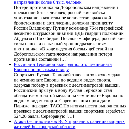
направлении более 6 тыс. человек
Потери противника на Добропольском направлении
превысили 6 тыс. человек, российские войска
уничтожили значительное количество вражеской
бронетехники и артиллерии, доложил президенту
России Владимиру Путину командир 76-й гвардейской
десантно-штурмовой дивизии ВДВ гвардии полковник
Абдулазиз Шихабидов. По словам офицера, российские
силы нанесли серьезный урон подразделениям
противника. «В ходе ведения боевых действий на
Добропольском тактическом направлении потери
противника составили […]
Россиянин Терновой выиграл золото чемпионата
Европы по прыжкам в воду
Спортсмен Руслан Терновой завоевал золотую медаль
на чемпионате Европы по водным видам спорта,
одержав победу в прыжках с десятиметровой вышки.
Российский прыгун в воду Руслан Терновой стал
обладателем золотой медали на чемпионате Европы по
водным видам спорта. Соревнования проходят в
Париже, передает ТАСС.По итогам шести выполненных
прыжков с десятиметровой вышки спортсмен заработал
524,20 балла. Серебряную […]
Атаки беспилотников ВСУ привели к ранению мирных
жителей Белгородской области