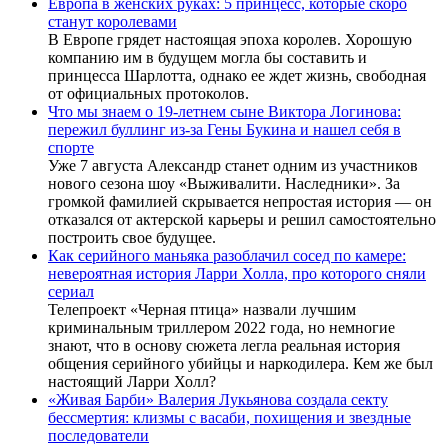
Европа в женских руках: 5 принцесс, которые скоро
станут королевами
В Европе грядет настоящая эпоха королев. Хорошую
компанию им в будущем могла бы составить и
принцесса Шарлотта, однако ее ждет жизнь, свободная
от официальных протоколов.
Что мы знаем о 19-летнем сыне Виктора Логинова:
пережил буллинг из-за Гены Букина и нашел себя в
спорте
Уже 7 августа Александр станет одним из участников
нового сезона шоу «Выживалити. Наследники». За
громкой фамилией скрывается непростая история — он
отказался от актерской карьеры и решил самостоятельно
построить свое будущее.
Как серийного маньяка разоблачил сосед по камере:
невероятная история Ларри Холла, про которого сняли
сериал
Телепроект «Черная птица» назвали лучшим
криминальным триллером 2022 года, но немногие
знают, что в основу сюжета легла реальная история
общения серийного убийцы и наркодилера. Кем же был
настоящий Ларри Холл?
«Живая Барби» Валерия Лукьянова создала секту
бессмертия: клизмы с васаби, похищения и звездные
последователи