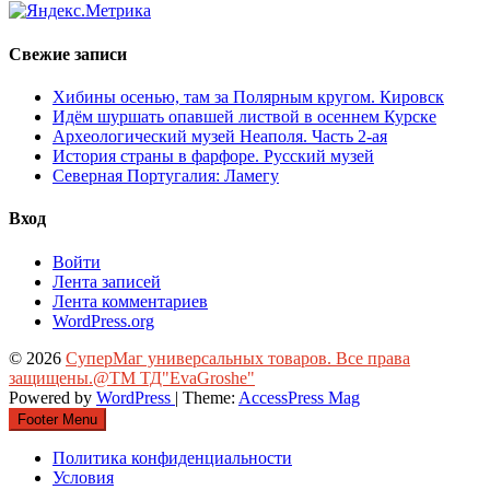
Свежие записи
Хибины осенью, там за Полярным кругом. Кировск
Идём шуршать опавшей листвой в осеннем Курске
Археологический музей Неаполя. Часть 2-ая
История страны в фарфоре. Русский музей
Северная Португалия: Ламегу
Вход
Войти
Лента записей
Лента комментариев
WordPress.org
© 2026
СуперМаг универсальных товаров. Все права
защищены.@ТМ ТД"EvaGroshe"
Powered by
WordPress
| Theme:
AccessPress Mag
Footer Menu
Политика конфиденциальности
Условия