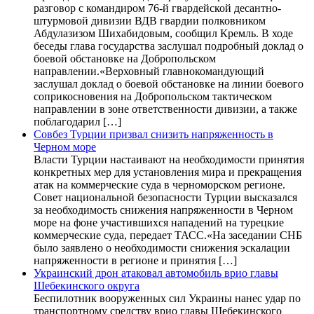
разговор с командиром 76-й гвардейской десантно-
штурмовой дивизии ВДВ гвардии полковником
Абдулазизом Шихабидовым, сообщил Кремль. В ходе
беседы глава государства заслушал подробный доклад о
боевой обстановке на Добропольском
направлении.«Верховный главнокомандующий
заслушал доклад о боевой обстановке на линии боевого
соприкосновения на Добропольском тактическом
направлении в зоне ответственности дивизии, а также
поблагодарил […]
Совбез Турции призвал снизить напряженность в
Черном море
Власти Турции настаивают на необходимости принятия
конкретных мер для установления мира и прекращения
атак на коммерческие суда в черноморском регионе.
Совет национальной безопасности Турции высказался
за необходимость снижения напряженности в Черном
море на фоне участившихся нападений на турецкие
коммерческие суда, передает ТАСС.«На заседании СНБ
было заявлено о необходимости снижения эскалации
напряженности в регионе и принятия […]
Украинский дрон атаковал автомобиль врио главы
Шебекинского округа
Беспилотник вооруженных сил Украины нанес удар по
транспортному средству врио главы Шебекинского