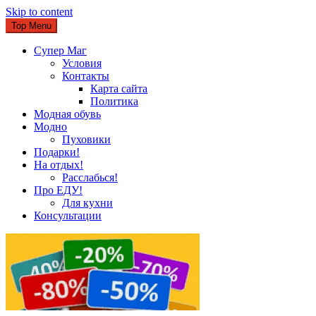
Skip to content
Top Menu
Супер Маг
Условия
Контакты
Карта сайта
Политика
Модная обувь
Модно
Пуховики
Подарки!
На отдых!
Расслабься!
Про ЕДУ!
Для кухни
Консультации