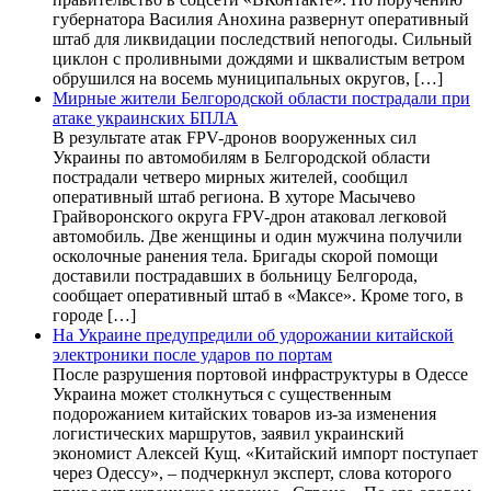
губернатора Василия Анохина развернут оперативный
штаб для ликвидации последствий непогоды. Сильный
циклон с проливными дождями и шквалистым ветром
обрушился на восемь муниципальных округов, […]
Мирные жители Белгородской области пострадали при
атаке украинских БПЛА
В результате атак FPV-дронов вооруженных сил
Украины по автомобилям в Белгородской области
пострадали четверо мирных жителей, сообщил
оперативный штаб региона. В хуторе Масычево
Грайворонского округа FPV-дрон атаковал легковой
автомобиль. Две женщины и один мужчина получили
осколочные ранения тела. Бригады скорой помощи
доставили пострадавших в больницу Белгорода,
сообщает оперативный штаб в «Максе». Кроме того, в
городе […]
На Украине предупредили об удорожании китайской
электроники после ударов по портам
После разрушения портовой инфраструктуры в Одессе
Украина может столкнуться с существенным
подорожанием китайских товаров из-за изменения
логистических маршрутов, заявил украинский
экономист Алексей Кущ. «Китайский импорт поступает
через Одессу», – подчеркнул эксперт, слова которого