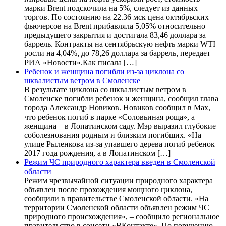
марки Brent подскочила на 5%, следует из данных
торгов. По состоянию на 22.36 мск цена октябрьских
фьючерсов на Brent прибавляла 5,05% относительно
предыдущего закрытия и достигала 83,46 доллара за
баррель. Контракты на сентябрьскую нефть марки WTI
росли на 4,04%, до 78,26 доллара за баррель, передает
РИА «Новости».Как писала […]
Ребенок и женщина погибли из-за циклона со
шквалистым ветром в Смоленске
В результате циклона со шквалистым ветром в
Смоленске погибли ребенок и женщина, сообщил глава
города Александр Новиков. Новиков сообщил в Мах,
что ребенок погиб в парке «Соловьиная роща», а
женщина – в Лопатинском саду. Мэр выразил глубокие
соболезнования родным и близким погибших. «На
улице Рыленкова из-за упавшего дерева погиб ребенок
2017 года рождения, а в Лопатинском […]
Режим ЧС природного характера введен в Смоленской
области
Режим чрезвычайной ситуации природного характера
объявлен после прохождения мощного циклона,
сообщили в правительстве Смоленской области. «На
территории Смоленской области объявлен режим ЧС
природного происхождения», – сообщило региональное
правительство в соцсети «ВКонтакте». По поручению