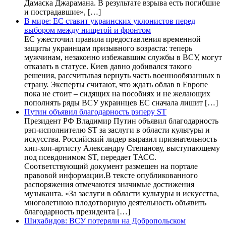
Дамаска Джарамана. В результате взрыва есть погибшие
и пострадавшие», […]
В мире: ЕС ставит украинских уклонистов перед
выбором между нищетой и фронтом
ЕС ужесточил правила предоставления временной
защиты украинцам призывного возраста: теперь
мужчинам, незаконно избежавшим службы в ВСУ, могут
отказать в статусе. Киев давно добивался такого
решения, рассчитывая вернуть часть военнообязанных в
страну. Эксперты считают, что ждать облав в Европе
пока не стоит – сидящих на пособиях и не желающих
пополнять ряды ВСУ украинцев ЕС сначала лишит […]
Путин объявил благодарность рэперу ST
Президент РФ Владимир Путин объявил благодарность
рэп-исполнителю ST за заслуги в области культуры и
искусства. Российский лидер выразил признательность
хип-хоп-артисту Александру Степанову, выступающему
под псевдонимом ST, передает ТАСС.
Соответствующий документ размещен на портале
правовой информации.В тексте опубликованного
распоряжения отмечаются значимые достижения
музыканта. «За заслуги в области культуры и искусства,
многолетнюю плодотворную деятельность объявить
благодарность президента […]
Шихабидов: ВСУ потеряли на Добропольском