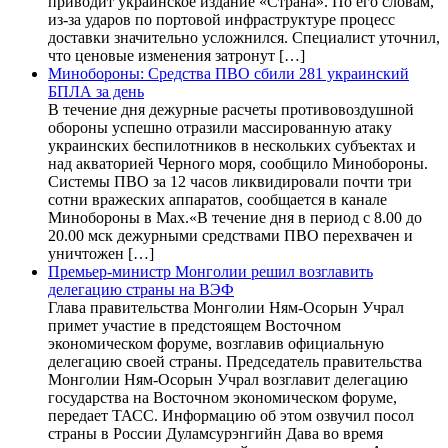
приводит украинское издание «Страна». По его словам,
из-за ударов по портовой инфраструктуре процесс
доставки значительно усложнился. Специалист уточнил,
что ценовые изменения затронут […]
Минобороны: Средства ПВО сбили 281 украинский
БПЛА за день
В течение дня дежурные расчеты противовоздушной
обороны успешно отразили массированную атаку
украинских беспилотников в нескольких субъектах и
над акваторией Черного моря, сообщило Минобороны.
Системы ПВО за 12 часов ликвидировали почти три
сотни вражеских аппаратов, сообщается в канале
Минобороны в Max.«В течение дня в период с 8.00 до
20.00 мск дежурными средствами ПВО перехвачен и
уничтожен […]
Премьер-министр Монголии решил возглавить
делегацию страны на ВЭФ
Глава правительства Монголии Ням-Осорын Учрал
примет участие в предстоящем Восточном
экономическом форуме, возглавив официальную
делегацию своей страны. Председатель правительства
Монголии Ням-Осорын Учрал возглавит делегацию
государства на Восточном экономическом форуме,
передает ТАСС. Информацию об этом озвучил посол
страны в России Дуламсурэнгийн Дава во время