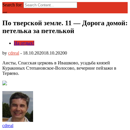
Search for:
По тверской земле. 11 — Дорога домой:
петелька за петелькой
На отдых!
by
cdreal
-
18.10.2020
18.10.2020
0
Аисты, Спасская церковь в Ивашково, усадьба князей
Куракиных Степановское-Волосово, вечерние пейзажи в
Теряево.
cdreal