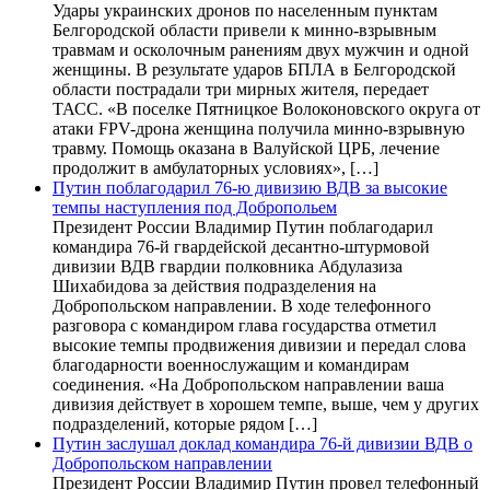
Удары украинских дронов по населенным пунктам
Белгородской области привели к минно-взрывным
травмам и осколочным ранениям двух мужчин и одной
женщины. В результате ударов БПЛА в Белгородской
области пострадали три мирных жителя, передает
ТАСС. «В поселке Пятницкое Волоконовского округа от
атаки FPV-дрона женщина получила минно-взрывную
травму. Помощь оказана в Валуйской ЦРБ, лечение
продолжит в амбулаторных условиях», […]
Путин поблагодарил 76-ю дивизию ВДВ за высокие
темпы наступления под Добропольем
Президент России Владимир Путин поблагодарил
командира 76-й гвардейской десантно-штурмовой
дивизии ВДВ гвардии полковника Абдулазиза
Шихабидова за действия подразделения на
Добропольском направлении. В ходе телефонного
разговора с командиром глава государства отметил
высокие темпы продвижения дивизии и передал слова
благодарности военнослужащим и командирам
соединения. «На Добропольском направлении ваша
дивизия действует в хорошем темпе, выше, чем у других
подразделений, которые рядом […]
Путин заслушал доклад командира 76-й дивизии ВДВ о
Добропольском направлении
Президент России Владимир Путин провел телефонный