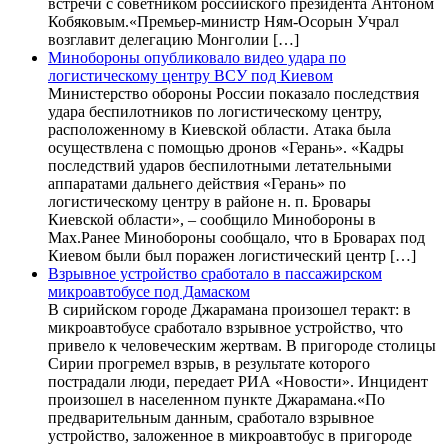
встречи с советником российского президента Антоном
Кобяковым.«Премьер-министр Ням-Осорын Учрал
возглавит делегацию Монголии […]
Минобороны опубликовало видео удара по
логистическому центру ВСУ под Киевом
Министерство обороны России показало последствия
удара беспилотников по логистическому центру,
расположенному в Киевской области. Атака была
осуществлена с помощью дронов «Герань». «Кадры
последствий ударов беспилотными летательными
аппаратами дальнего действия «Герань» по
логистическому центру в районе н. п. Бровары
Киевской области», – сообщило Минобороны в
Max.Ранее Минобороны сообщало, что в Броварах под
Киевом были был поражен логистический центр […]
Взрывное устройство сработало в пассажирском
микроавтобусе под Дамаском
В сирийском городе Джарамана произошел теракт: в
микроавтобусе сработало взрывное устройство, что
привело к человеческим жертвам. В пригороде столицы
Сирии прогремел взрыв, в результате которого
пострадали люди, передает РИА «Новости». Инцидент
произошел в населенном пункте Джарамана.«По
предварительным данным, сработало взрывное
устройство, заложенное в микроавтобус в пригороде