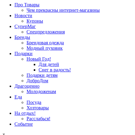
Про Товары
Чем прекрасны интернет-магазины
Новости
Купоны
СуперМаг
Спецпредложения
Бренды
Брендовая одежда
Модный пуховик
Подарки
Новый Год!
Для детей
Снег в радость!
Подарки детям
ДоброДом
Драгоценно
Молодоженам
Еда
Посуда
Хозтовары
На отдых!
Расслабься!
Событие
×