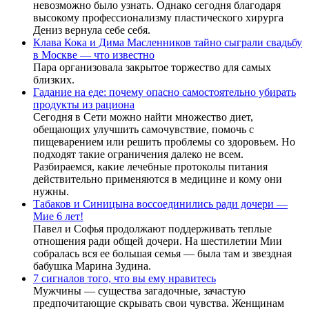
невозможно было узнать. Однако сегодня благодаря
высокому профессионализму пластического хирурга
Дениз вернула себе себя.
Клава Кока и Дима Масленников тайно сыграли свадьбу
в Москве — что известно
Пара организовала закрытое торжество для самых
близких.
Гадание на еде: почему опасно самостоятельно убирать
продукты из рациона
Сегодня в Сети можно найти множество диет,
обещающих улучшить самочувствие, помочь с
пищеварением или решить проблемы со здоровьем. Но
подходят такие ограничения далеко не всем.
Разбираемся, какие лечебные протоколы питания
действительно применяются в медицине и кому они
нужны.
Табаков и Синицына воссоединились ради дочери —
Мие 6 лет!
Павел и Софья продолжают поддерживать теплые
отношения ради общей дочери. На шестилетии Мии
собралась вся ее большая семья — была там и звездная
бабушка Марина Зудина.
7 сигналов того, что вы ему нравитесь
Мужчины — существа загадочные, зачастую
предпочитающие скрывать свои чувства. Женщинам