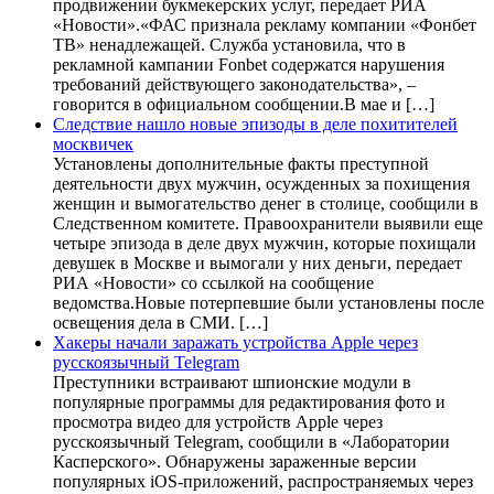
продвижении букмекерских услуг, передает РИА
«Новости».«ФАС признала рекламу компании «Фонбет
ТВ» ненадлежащей. Служба установила, что в
рекламной кампании Fonbet содержатся нарушения
требований действующего законодательства», –
говорится в официальном сообщении.В мае и […]
Следствие нашло новые эпизоды в деле похитителей
москвичек
Установлены дополнительные факты преступной
деятельности двух мужчин, осужденных за похищения
женщин и вымогательство денег в столице, сообщили в
Следственном комитете. Правоохранители выявили еще
четыре эпизода в деле двух мужчин, которые похищали
девушек в Москве и вымогали у них деньги, передает
РИА «Новости» со ссылкой на сообщение
ведомства.Новые потерпевшие были установлены после
освещения дела в СМИ. […]
Хакеры начали заражать устройства Apple через
русскоязычный Telegram
Преступники встраивают шпионские модули в
популярные программы для редактирования фото и
просмотра видео для устройств Apple через
русскоязычный Telegram, сообщили в «Лаборатории
Касперского». Обнаружены зараженные версии
популярных iOS-приложений, распространяемых через