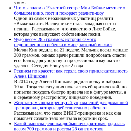
умом.
Что мы знаем о 19-летней сестре Мии Бойки: мечтает о
большом кино, поет и покоряет реалити-шоу
Одной из самых неожиданных участниц реалити
«Выживалити. Наследники» стала младшая сестра
певицы. Рассказываем, что известно о Лизе Бойке,
которая уже выпускает собственные песни.
Чудо весом 285 граммов: история самого
недоношенного ребенка в мире, который выжил
Молли Кин родила на 21 неделе. Мальчик весил меньше
300 граммов, однако врачи решили попробовать спасти
его. Благодаря упорству и профессионализму им это
удалось. Сегодня Нэшу уже 2 года.
Реквием по красоте: как теряла свою привлекательность
Алена Шишкова
В 2014 году Алена Шишкова родила дочку и набрала
10 кг. Тогда эта ситуация показалась ей критической, но
попытка похудеть быстро привела не к фигуре мечты, а
к серьезному расстройству пищевого поведения.
Жир тает, мышцы крепнут: 5 упражнений для домашней
тренировки, которые действительно работают
Рассказываем, что такое ВИИТ-тренировка и как она
помогает создать тело мечты за короткий срок.
Какой выросла девочка-дюймовочка, которая родилась
весом 700 граммов и ростом 28 сантиметров