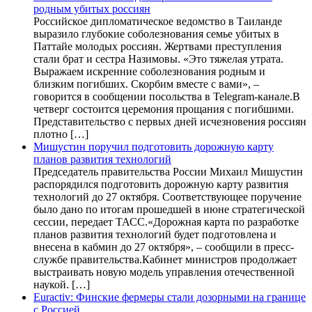
родным убитых россиян
Российское дипломатическое ведомство в Таиланде
выразило глубокие соболезнования семье убитых в
Паттайе молодых россиян. Жертвами преступления
стали брат и сестра Назимовы. «Это тяжелая утрата.
Выражаем искренние соболезнования родным и
близким погибших. Скорбим вместе с вами», –
говорится в сообщении посольства в Telegram-канале.В
четверг состоится церемония прощания с погибшими.
Представительство с первых дней исчезновения россиян
плотно […]
Мишустин поручил подготовить дорожную карту
планов развития технологий
Председатель правительства России Михаил Мишустин
распорядился подготовить дорожную карту развития
технологий до 27 октября. Соответствующее поручение
было дано по итогам прошедшей в июне стратегической
сессии, передает ТАСС.«Дорожная карта по разработке
планов развития технологий будет подготовлена и
внесена в кабмин до 27 октября», – сообщили в пресс-
службе правительства.Кабинет министров продолжает
выстраивать новую модель управления отечественной
наукой. […]
Euractiv: Финские фермеры стали дозорными на границе
с Россией