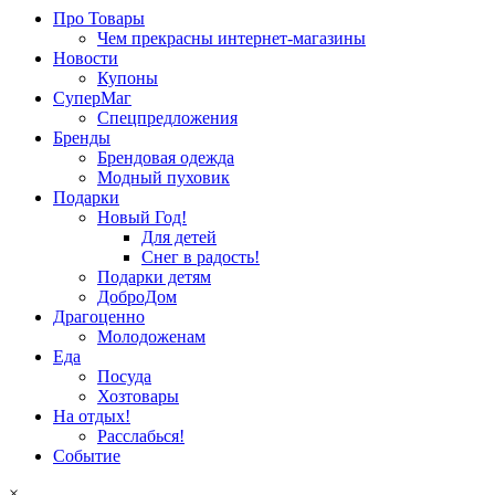
Про Товары
Чем прекрасны интернет-магазины
Новости
Купоны
СуперМаг
Спецпредложения
Бренды
Брендовая одежда
Модный пуховик
Подарки
Новый Год!
Для детей
Снег в радость!
Подарки детям
ДоброДом
Драгоценно
Молодоженам
Еда
Посуда
Хозтовары
На отдых!
Расслабься!
Событие
×