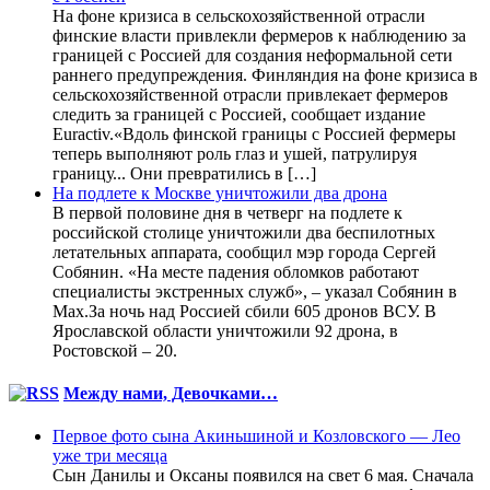
На фоне кризиса в сельскохозяйственной отрасли
финские власти привлекли фермеров к наблюдению за
границей с Россией для создания неформальной сети
раннего предупреждения. Финляндия на фоне кризиса в
сельскохозяйственной отрасли привлекает фермеров
следить за границей с Россией, сообщает издание
Euractiv.«Вдоль финской границы с Россией фермеры
теперь выполняют роль глаз и ушей, патрулируя
границу... Они превратились в […]
На подлете к Москве уничтожили два дрона
В первой половине дня в четверг на подлете к
российской столице уничтожили два беспилотных
летательных аппарата, сообщил мэр города Сергей
Собянин. «На месте падения обломков работают
специалисты экстренных служб», – указал Собянин в
Max.За ночь над Россией сбили 605 дронов ВСУ. В
Ярославской области уничтожили 92 дрона, в
Ростовской – 20.
Между нами, Девочками…
Первое фото сына Акиньшиной и Козловского — Лео
уже три месяца
Сын Данилы и Оксаны появился на свет 6 мая. Сначала