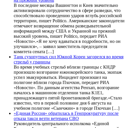
на прежний уровень
В последние месяцы Вашингтон и Киев значительно
активизировали сотрудничество в сфере разведки, что
способствовало проведению ударов вглубь российской
территории, пишет Politico. Американские законодатели
отмечают возвращение обмена разведывательной
информацией между США и Украиной на прежний
высокий уровень, пишет Politico, передает РИА
«Новости».«Я не хочу вдаваться в подробности, но он
улучшился», – заявил заместитель председателя
комитета сената […]
Танк сухопутных сил Южной Кореи загорелся во время
стрельб у границы
Во время учебных стрельб вблизи границы с КНДР
произошло возгорание южнокорейского танка, экипаж
успел эвакуироваться. Инцидент произошел на
полигоне вблизи города Пхочхон, передает РИА
«Новости». По данным агентства Ренхап, возгорание
началось в машинном отделении танка K1E1,
принадлежащего пятой бронетанковой бригаде.«Стало
известно, что в первой половине дня 6 августа на
учебном полигоне «Сынчжин» в городе Пхочхан […]
«Единая Россия» обратилась в Генпрокуратуру после
отказа такси везти ветерана СВО
Руководитель центрального исполкома «Единой