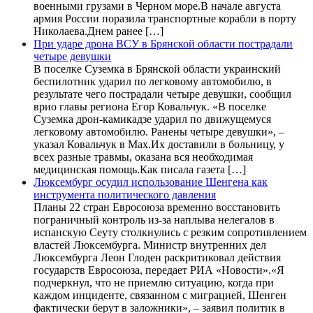
военными грузами в Черном море.В начале августа
армия России поразила транспортные корабли в порту
Николаева.Днем ранее […]
При ударе дрона ВСУ в Брянской области пострадали
четыре девушки
В поселке Суземка в Брянской области украинский
беспилотник ударил по легковому автомобилю, в
результате чего пострадали четыре девушки, сообщил
врио главы региона Егор Ковальчук. «В поселке
Суземка дрон-камикадзе ударил по движущемуся
легковому автомобилю. Ранены четыре девушки», –
указал Ковальчук в Max.Их доставили в больницу, у
всех разные травмы, оказана вся необходимая
медицинская помощь.Как писала газета […]
Люксембург осудил использование Шенгена как
инструмента политического давления
Планы 22 стран Евросоюза временно восстановить
пограничный контроль из-за наплыва нелегалов в
испанскую Сеуту столкнулись с резким сопротивлением
властей Люксембурга. Министр внутренних дел
Люксембурга Леон Глоден раскритиковал действия
государств Евросоюза, передает РИА «Новости».«Я
подчеркнул, что не приемлю ситуацию, когда при
каждом инциденте, связанном с миграцией, Шенген
фактически берут в заложники», – заявил политик в