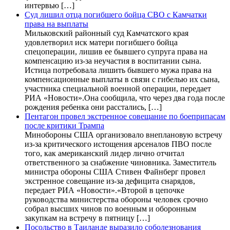
интервью […]
Суд лишил отца погибшего бойца СВО с Камчатки
права на выплаты
Мильковский районный суд Камчатского края
удовлетворил иск матери погибшего бойца
спецоперации, лишив ее бывшего супруга права на
компенсацию из-за неучастия в воспитании сына.
Истица потребовала лишить бывшего мужа права на
компенсационные выплаты в связи с гибелью их сына,
участника специальной военной операции, передает
РИА «Новости».Она сообщила, что через два года после
рождения ребенка они расстались, […]
Пентагон провел экстренное совещание по боеприпасам
после критики Трампа
Минобороны США организовало внеплановую встречу
из-за критического истощения арсеналов ПВО после
того, как американский лидер лично отчитал
ответственного за снабжение чиновника. Заместитель
министра обороны США Стивен Файнберг провел
экстренное совещание из-за дефицита снарядов,
передает РИА «Новости».«Второй в цепочке
руководства министерства обороны человек срочно
собрал высших чинов по военным и оборонным
закупкам на встречу в пятницу […]
Посольство в Таиланде выразило соболезнования