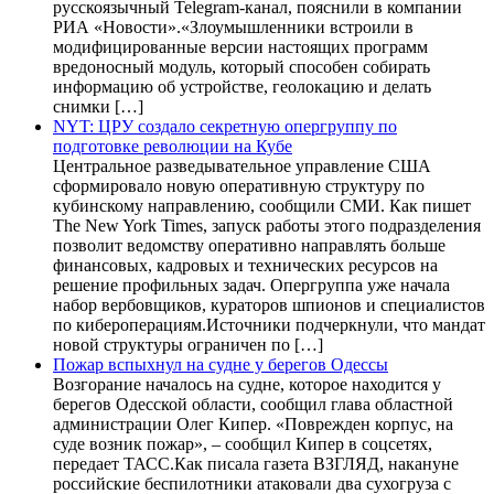
русскоязычный Telegram-канал, пояснили в компании
РИА «Новости».«Злоумышленники встроили в
модифицированные версии настоящих программ
вредоносный модуль, который способен собирать
информацию об устройстве, геолокацию и делать
снимки […]
NYT: ЦРУ создало секретную опергруппу по
подготовке революции на Кубе
Центральное разведывательное управление США
сформировало новую оперативную структуру по
кубинскому направлению, сообщили СМИ. Как пишет
The New York Times, запуск работы этого подразделения
позволит ведомству оперативно направлять больше
финансовых, кадровых и технических ресурсов на
решение профильных задач. Опергруппа уже начала
набор вербовщиков, кураторов шпионов и специалистов
по кибероперациям.Источники подчеркнули, что мандат
новой структуры ограничен по […]
Пожар вспыхнул на судне у берегов Одессы
Возгорание началось на судне, которое находится у
берегов Одесской области, сообщил глава областной
администрации Олег Кипер. «Поврежден корпус, на
суде возник пожар», – сообщил Кипер в соцсетях,
передает ТАСС.Как писала газета ВЗГЛЯД, накануне
российские беспилотники атаковали два сухогруза с