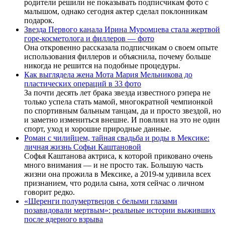
родители решили не показывать подписчикам фото с
малышом, однако сегодня актер сделал поклонникам
подарок.
Звезда Первого канала Ирина Муромцева стала жертвой
горе-косметолога и филлеров — фото
Она откровенно рассказала подписчикам о своем опыте
использования филлеров и объяснила, почему больше
никогда не решится на подобные процедуры.
Как выглядела жена Мота Мария Мельникова до
пластических операций в 33 фото
За почти десять лет брака звезда известного рэпера не
только успела стать мамой, многократной чемпионкой
по спортивным бальным танцам, да и просто звездой, но
и заметно измениться внешне. И повлиял на это не один
спорт, уход и хорошие природные данные.
Роман с чилийцем, тайная свадьба и роды в Мексике:
личная жизнь Софьи Каштановой
Софья Каштанова актриса, к которой приковано очень
много внимания — и не просто так. Большую часть
жизни она прожила в Мексике, а 2019-м удивила всех
признанием, что родила сына, хотя сейчас о личном
говорит редко.
«Шеренги полумертвецов с белыми глазами
позавидовали мертвым»: реальные истории выживших
после ядерного взрыва