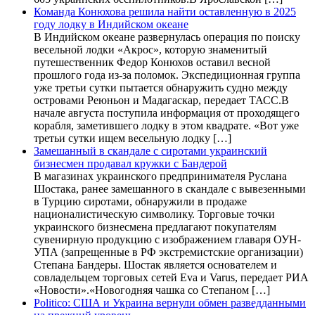
Команда Конюхова решила найти оставленную в 2025
году лодку в Индийском океане
В Индийском океане развернулась операция по поиску
весельной лодки «Акрос», которую знаменитый
путешественник Федор Конюхов оставил весной
прошлого года из-за поломок. Экспедиционная группа
уже третьи сутки пытается обнаружить судно между
островами Реюньон и Мадагаскар, передает ТАСС.В
начале августа поступила информация от проходящего
корабля, заметившего лодку в этом квадрате. «Вот уже
третьи сутки ищем весельную лодку […]
Замешанный в скандале с сиротами украинский
бизнесмен продавал кружки с Бандерой
В магазинах украинского предпринимателя Руслана
Шостака, ранее замешанного в скандале с вывезенными
в Турцию сиротами, обнаружили в продаже
националистическую символику. Торговые точки
украинского бизнесмена предлагают покупателям
сувенирную продукцию с изображением главаря ОУН-
УПА (запрещенные в РФ экстремистские организации)
Степана Бандеры. Шостак является основателем и
совладельцем торговых сетей Eva и Varus, передает РИА
«Новости».«Новогодняя чашка со Степаном […]
Politico: США и Украина вернули обмен разведданными