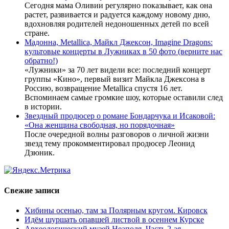
Сегодня мама Оливии регулярно показывает, как она
растет, развивается и радуется каждому новому дню,
вдохновляя родителей недоношенных детей по всей
стране.
Мадонна, Metallica, Майкл Джексон, Imagine Dragons:
культовые концерты в Лужниках в 50 фото (верните нас
обратно!)
«Лужники» за 70 лет видели все: последний концерт
группы «Кино», первый визит Майкла Джексона в
Россию, возвращение Metallica спустя 16 лет.
Вспоминаем самые громкие шоу, которые оставили след
в истории.
Звездный продюсер о романе Бондарчука и Исаковой:
«Она женщина свободная, но порядочная»
После очередной волны разговоров о личной жизни
звезд тему прокомментировал продюсер Леонид
Дзюник.
Свежие записи
Хибины осенью, там за Полярным кругом. Кировск
Идём шуршать опавшей листвой в осеннем Курске
Археологический музей Неаполя. Часть 2-ая