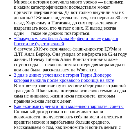
Мировая история получила много уроков — например,
к каким катастрофическим последствиям может
привести ядерная война. Да вот только выучили мы их
до конца?! Живые свидетельства тех, кто пережил 80 лет
назад Хиросиму и Нагасаки, до сих пор заставляют
вздрагивать всех, кто читает о них. И вывод всегда
один — такое не должно повториться!
«Гламурос»: кем была Алла Вербер и почему мода в
России не будет прежней
6 августа 2019-го скончалась фэшн-директор ЦУМа и
ДЛТ Алла Вербер. Она умерла от инфаркта на 62-м году
жизни. Почему гибель Аллы Константиновны даже
спустя годы — невосполнимая потеря для мира моды и
кем она была, рассказываем на Woman.ru.
2 дня в диких условиях: история Терри Дюперро,
которая выжила после кровавого побоища на яхте
В тот вечер заветное путешествие обернулось страшной
трагедией. Школьница потеряла всю свою семью и едва
сама не лишилась жизни из-за психопата, которым
правила жажда легких денег.
Как экономить деньги при маленькой зарплате: советы
Скромный доход сильно ограничивает наши
возможности, но чувствовать себя на мели и влезать в
кредиты можно и зарабатывая больше среднего.
Рассказываем о том, как экономить и копить деньги с