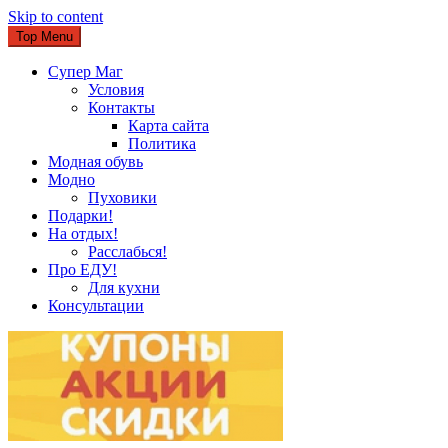
Skip to content
Top Menu
Супер Маг
Условия
Контакты
Карта сайта
Политика
Модная обувь
Модно
Пуховики
Подарки!
На отдых!
Расслабься!
Про ЕДУ!
Для кухни
Консультации