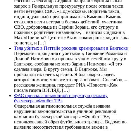
России» Александр Сидякин направил официальный
запрос в Генеральную прокуратуру после отказа такси
везти ветерана СВО. «Подмосковье. Водитель такси,
индивидуальный предприниматель Камилов Камиль
отказался везти ветерана боевых действий, участника
СВО, добровольца из Сербии Зорана, его супругу и
пожилых родителей-инвалидов», – написал Сидякин в
Max.«Причина? Цитата: «Вы высокомерные, ходите как-
то не так, и […]
Тела убитых в Паттайе россиян кремировали в Бангкоке
Церемония прощания с убитыми в Таиланде Романом и
Дианой Назимовыми прошла в узком семейном кругу в
Бангкоке, сообщила их мать Зарина Назимова. «Я это
сделала вчера. В кругу семьи. В Бангкоке. Мы
проводили их очень красиво. Я благодарю людей,
которые помогли мне все это организовать. Спасибо», –
рассказала женщина, передает РИА «Новости».Как
писала газета ВЗГЛЯД, […]
ФАС признала незаконной наружную рекламу
букмекера «Фонбет ТВ»
Федеральная антимонопольная служба выявила
нарушения законодательства в уличной рекламной
кампании букмекерской конторы «Фонбет ТВ»,
использовавшей образ футбольного тренера. Ведомство
выявило несоответствия требованиям закона в