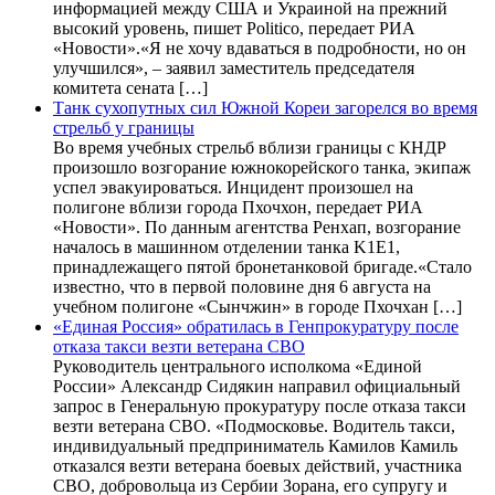
информацией между США и Украиной на прежний
высокий уровень, пишет Politico, передает РИА
«Новости».«Я не хочу вдаваться в подробности, но он
улучшился», – заявил заместитель председателя
комитета сената […]
Танк сухопутных сил Южной Кореи загорелся во время
стрельб у границы
Во время учебных стрельб вблизи границы с КНДР
произошло возгорание южнокорейского танка, экипаж
успел эвакуироваться. Инцидент произошел на
полигоне вблизи города Пхочхон, передает РИА
«Новости». По данным агентства Ренхап, возгорание
началось в машинном отделении танка K1E1,
принадлежащего пятой бронетанковой бригаде.«Стало
известно, что в первой половине дня 6 августа на
учебном полигоне «Сынчжин» в городе Пхочхан […]
«Единая Россия» обратилась в Генпрокуратуру после
отказа такси везти ветерана СВО
Руководитель центрального исполкома «Единой
России» Александр Сидякин направил официальный
запрос в Генеральную прокуратуру после отказа такси
везти ветерана СВО. «Подмосковье. Водитель такси,
индивидуальный предприниматель Камилов Камиль
отказался везти ветерана боевых действий, участника
СВО, добровольца из Сербии Зорана, его супругу и