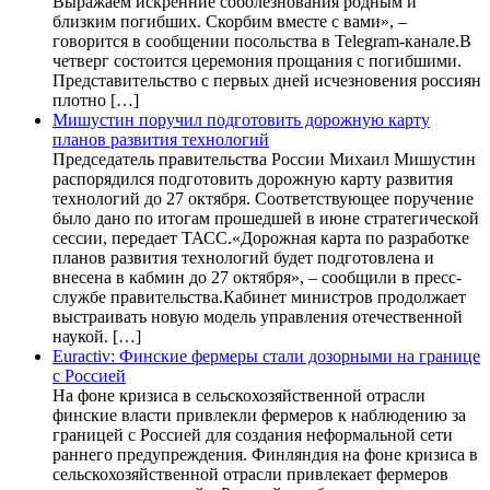
Выражаем искренние соболезнования родным и
близким погибших. Скорбим вместе с вами», –
говорится в сообщении посольства в Telegram-канале.В
четверг состоится церемония прощания с погибшими.
Представительство с первых дней исчезновения россиян
плотно […]
Мишустин поручил подготовить дорожную карту
планов развития технологий
Председатель правительства России Михаил Мишустин
распорядился подготовить дорожную карту развития
технологий до 27 октября. Соответствующее поручение
было дано по итогам прошедшей в июне стратегической
сессии, передает ТАСС.«Дорожная карта по разработке
планов развития технологий будет подготовлена и
внесена в кабмин до 27 октября», – сообщили в пресс-
службе правительства.Кабинет министров продолжает
выстраивать новую модель управления отечественной
наукой. […]
Euractiv: Финские фермеры стали дозорными на границе
с Россией
На фоне кризиса в сельскохозяйственной отрасли
финские власти привлекли фермеров к наблюдению за
границей с Россией для создания неформальной сети
раннего предупреждения. Финляндия на фоне кризиса в
сельскохозяйственной отрасли привлекает фермеров