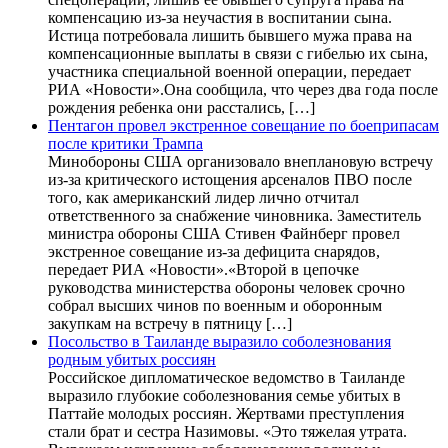
компенсацию из-за неучастия в воспитании сына.
Истица потребовала лишить бывшего мужа права на
компенсационные выплаты в связи с гибелью их сына,
участника специальной военной операции, передает
РИА «Новости».Она сообщила, что через два года после
рождения ребенка они расстались, […]
Пентагон провел экстренное совещание по боеприпасам
после критики Трампа
Минобороны США организовало внеплановую встречу
из-за критического истощения арсеналов ПВО после
того, как американский лидер лично отчитал
ответственного за снабжение чиновника. Заместитель
министра обороны США Стивен Файнберг провел
экстренное совещание из-за дефицита снарядов,
передает РИА «Новости».«Второй в цепочке
руководства министерства обороны человек срочно
собрал высших чинов по военным и оборонным
закупкам на встречу в пятницу […]
Посольство в Таиланде выразило соболезнования
родным убитых россиян
Российское дипломатическое ведомство в Таиланде
выразило глубокие соболезнования семье убитых в
Паттайе молодых россиян. Жертвами преступления
стали брат и сестра Назимовы. «Это тяжелая утрата.