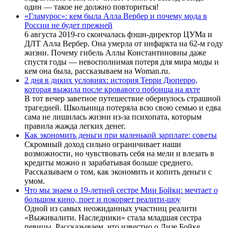
один — такое не должно повториться!
«Гламурос»: кем была Алла Вербер и почему мода в
России не будет прежней
6 августа 2019-го скончалась фэшн-директор ЦУМа и
ДЛТ Алла Вербер. Она умерла от инфаркта на 62-м году
жизни. Почему гибель Аллы Константиновны даже
спустя годы — невосполнимая потеря для мира моды и
кем она была, рассказываем на Woman.ru.
2 дня в диких условиях: история Терри Дюперро,
которая выжила после кровавого побоища на яхте
В тот вечер заветное путешествие обернулось страшной
трагедией. Школьница потеряла всю свою семью и едва
сама не лишилась жизни из-за психопата, которым
правила жажда легких денег.
Как экономить деньги при маленькой зарплате: советы
Скромный доход сильно ограничивает наши
возможности, но чувствовать себя на мели и влезать в
кредиты можно и зарабатывая больше среднего.
Рассказываем о том, как экономить и копить деньги с
умом.
Что мы знаем о 19-летней сестре Мии Бойки: мечтает о
большом кино, поет и покоряет реалити-шоу
Одной из самых неожиданных участниц реалити
«Выживалити. Наследники» стала младшая сестра
певицы. Рассказываем, что известно о Лизе Бойке,