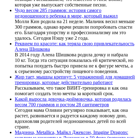
которая уже выпускает собственные песни.
Чудо весом 285 граммов: история самого
недоношенного ребенка в мире, который выжил
Молли Кин родила на 21 неделе. Мальчик весил меньше
300 граммов, однако врачи решили попробовать спасти
его. Благодаря упорству и профессионализму им это
удалось. Сегодня Нэшу уже 2 года.
Реквием по красоте: как теряла свою привлекательность
Алена Шишкова
В 2014 году Алена Шишкова родила дочку и набрала
10 кг. Тогда эта ситуация показалась ей критической, но
попытка похудеть быстро привела не к фигуре мечты, а
к серьезному расстройству пищевого поведения.
Жир тает, мышцы крепнут: 5 упражнений для домашней
тренировки, которые действительно работают
Рассказываем, что такое ВИИТ-тренировка и как она
помогает создать тело мечты за короткий срок.
Какой выросла девочка-дюймовочка, которая родилась
весом 700 граммов и ростом 28 сантиметров
Сегодня мама Оливии регулярно показывает, как она
растет, развивается и радуется каждому новому дню,
вдохновляя родителей недоношенных детей по всей
стране.
Мадонна, Metallica, Майкл Джексон, Imagine Dragons:
культовые концерты в Лужниках в 50 фото (верните нас