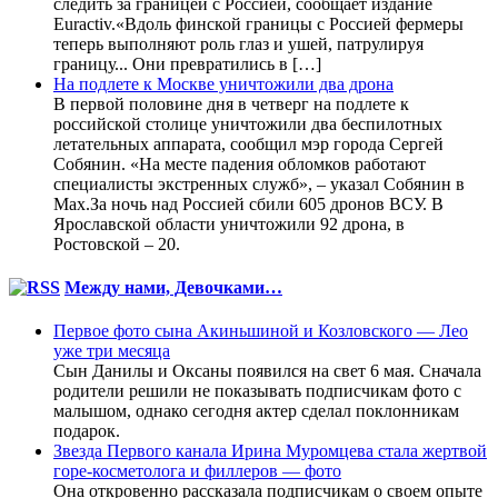
следить за границей с Россией, сообщает издание
Euractiv.«Вдоль финской границы с Россией фермеры
теперь выполняют роль глаз и ушей, патрулируя
границу... Они превратились в […]
На подлете к Москве уничтожили два дрона
В первой половине дня в четверг на подлете к
российской столице уничтожили два беспилотных
летательных аппарата, сообщил мэр города Сергей
Собянин. «На месте падения обломков работают
специалисты экстренных служб», – указал Собянин в
Max.За ночь над Россией сбили 605 дронов ВСУ. В
Ярославской области уничтожили 92 дрона, в
Ростовской – 20.
Между нами, Девочками…
Первое фото сына Акиньшиной и Козловского — Лео
уже три месяца
Сын Данилы и Оксаны появился на свет 6 мая. Сначала
родители решили не показывать подписчикам фото с
малышом, однако сегодня актер сделал поклонникам
подарок.
Звезда Первого канала Ирина Муромцева стала жертвой
горе-косметолога и филлеров — фото
Она откровенно рассказала подписчикам о своем опыте