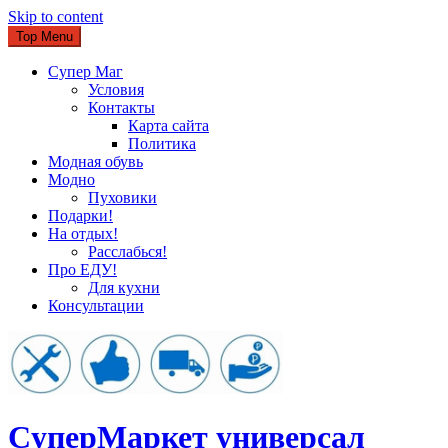
Skip to content
Top Menu
Супер Маг
Условия
Контакты
Карта сайта
Политика
Модная обувь
Модно
Пуховики
Подарки!
На отдых!
Расслабься!
Про ЕДУ!
Для кухни
Консультации
CуперМаркет универсал