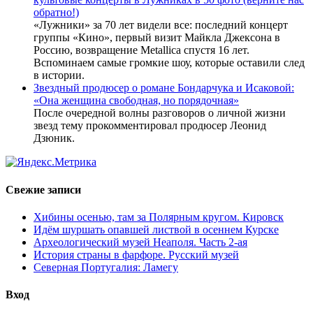
обратно!)
«Лужники» за 70 лет видели все: последний концерт
группы «Кино», первый визит Майкла Джексона в
Россию, возвращение Metallica спустя 16 лет.
Вспоминаем самые громкие шоу, которые оставили след
в истории.
Звездный продюсер о романе Бондарчука и Исаковой:
«Она женщина свободная, но порядочная»
После очередной волны разговоров о личной жизни
звезд тему прокомментировал продюсер Леонид
Дзюник.
Свежие записи
Хибины осенью, там за Полярным кругом. Кировск
Идём шуршать опавшей листвой в осеннем Курске
Археологический музей Неаполя. Часть 2-ая
История страны в фарфоре. Русский музей
Северная Португалия: Ламегу
Вход