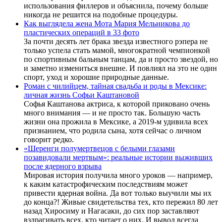
использования филлеров и объяснила, почему больше
никогда не решится на подобные процедуры.
Как выглядела жена Мота Мария Мельникова до
пластических операций в 33 фото
За почти десять лет брака звезда известного рэпера не
только успела стать мамой, многократной чемпионкой
по спортивным бальным танцам, да и просто звездой, но
и заметно измениться внешне. И повлиял на это не один
спорт, уход и хорошие природные данные.
Роман с чилийцем, тайная свадьба и роды в Мексике:
личная жизнь Софьи Каштановой
Софья Каштанова актриса, к которой приковано очень
много внимания — и не просто так. Большую часть
жизни она прожила в Мексике, а 2019-м удивила всех
признанием, что родила сына, хотя сейчас о личном
говорит редко.
«Шеренги полумертвецов с белыми глазами
позавидовали мертвым»: реальные истории выживших
после ядерного взрыва
Мировая история получила много уроков — например,
к каким катастрофическим последствиям может
привести ядерная война. Да вот только выучили мы их
до конца?! Живые свидетельства тех, кто пережил 80 лет
назад Хиросиму и Нагасаки, до сих пор заставляют
вздрагивать всех, кто читает о них. И вывод всегда