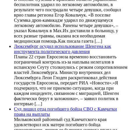
беспилотник ударил по легковому автомобилю, в
результате чего пострадали четыре девушки, сообщил
врио главы региона Егор Ковальчук. «В поселке
Суземка дрон-камикадзе ударил по движущемуся
легковому автомобилю. Ранены четыре девушки», –
указал Ковальчук в Max.Их доставили в больницу, у
всех разные травмы, оказана вся необходимая
медицинская помощь.Как писала газета […]
Люксембург осудил использование Шенгена как
инструмента политического давления
Планы 22 стран Евросоюза временно восстановить
пограничный контроль из-за наплыва нелегалов в
испанскую Сеуту столкнулись с резким сопротивлением
властей Люксембурга. Министр внутренних дел
Люксембурга Леон Глоден раскритиковал действия
государств Евросоюза, передает РИА «Новости».«Я
подчеркнул, что не приемлю ситуацию, когда при
каждом инциденте, связанном с миграцией, Шенген
фактически берут в заложники», – заявил политик в
интервью […]
Суд лишил отца погибшего бойца СВО с Камчатки
права на выплаты
Мильковский районный суд Камчатского края
удовлетворил иск матери погибшего бойца
спецоперации, лишив ее бывшего супруга права на