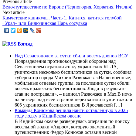
Previous article
Вело-путешествие по Европе (Черногория, Хорватия, Италия)
Next article
Камчатские каникулы. Часть 1. Катится, катится голубой
«Урал» или Вилючинская Царь-сосулька
Взгляд
Над Севастополем за сутки сбили восемь дронов ВСУ
Подразделения противовоздушной обороны над
Севастополем отразили атаку украинских БПЛА,
уничтожив несколько беспилотников за сутки, сообщил
губернатор города Михаил Развожаев. «Наши военные,
мобильные огневые группы, за последние сутки сбили
восемь вражеских беспилотников. Люди в результате
атак не пострадали», – написал Развожаев в Max.В ночь
на четверг над всей страной перехватили и уничтожили
605 украинских беспилотников.В Ярославской […]
Команда Конюхова решила найти оставленную в 2025
году лодку в Индийском океане
В Индийском океане развернулась операция по поиску
весельной лодки «Акрос», которую знаменитый
путешественник Федор Конюхов оставил весной