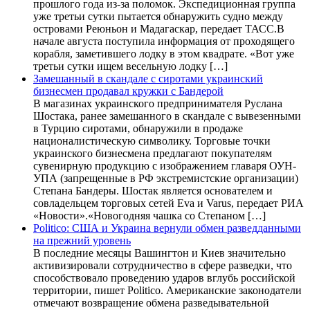
прошлого года из-за поломок. Экспедиционная группа
уже третьи сутки пытается обнаружить судно между
островами Реюньон и Мадагаскар, передает ТАСС.В
начале августа поступила информация от проходящего
корабля, заметившего лодку в этом квадрате. «Вот уже
третьи сутки ищем весельную лодку […]
Замешанный в скандале с сиротами украинский
бизнесмен продавал кружки с Бандерой
В магазинах украинского предпринимателя Руслана
Шостака, ранее замешанного в скандале с вывезенными
в Турцию сиротами, обнаружили в продаже
националистическую символику. Торговые точки
украинского бизнесмена предлагают покупателям
сувенирную продукцию с изображением главаря ОУН-
УПА (запрещенные в РФ экстремистские организации)
Степана Бандеры. Шостак является основателем и
совладельцем торговых сетей Eva и Varus, передает РИА
«Новости».«Новогодняя чашка со Степаном […]
Politico: США и Украина вернули обмен разведданными
на прежний уровень
В последние месяцы Вашингтон и Киев значительно
активизировали сотрудничество в сфере разведки, что
способствовало проведению ударов вглубь российской
территории, пишет Politico. Американские законодатели
отмечают возвращение обмена разведывательной