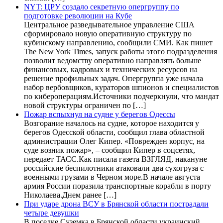
NYT: ЦРУ создало секретную опергруппу по
подготовке революции на Кубе
Центральное разведывательное управление США
сформировало новую оперативную структуру по
кубинскому направлению, сообщили СМИ. Как пишет
The New York Times, запуск работы этого подразделения
позволит ведомству оперативно направлять больше
финансовых, кадровых и технических ресурсов на
решение профильных задач. Опергруппа уже начала
набор вербовщиков, кураторов шпионов и специалистов
по кибероперациям.Источники подчеркнули, что мандат
новой структуры ограничен по […]
Пожар вспыхнул на судне у берегов Одессы
Возгорание началось на судне, которое находится у
берегов Одесской области, сообщил глава областной
администрации Олег Кипер. «Поврежден корпус, на
суде возник пожар», – сообщил Кипер в соцсетях,
передает ТАСС.Как писала газета ВЗГЛЯД, накануне
российские беспилотники атаковали два сухогруза с
военными грузами в Черном море.В начале августа
армия России поразила транспортные корабли в порту
Николаева.Днем ранее […]
При ударе дрона ВСУ в Брянской области пострадали
четыре девушки
В поселке Суземка в Брянской области украинский