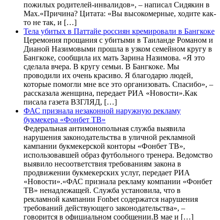
пожилых родителей-инвалидов», – написал Сидякин в
Max.«Причина? Цитата: «Вы высокомерные, ходите как-
то не так, и […]
Тела убитых в Паттайе россиян кремировали в Бангкоке
Церемония прощания с убитыми в Таиланде Романом и
Дианой Назимовыми прошла в узком семейном кругу в
Бангкоке, сообщила их мать Зарина Назимова. «Я это
сделала вчера. В кругу семьи. В Бангкоке. Мы
проводили их очень красиво. Я благодарю людей,
которые помогли мне все это организовать. Спасибо», –
рассказала женщина, передает РИА «Новости».Как
писала газета ВЗГЛЯД, […]
ФАС признала незаконной наружную рекламу
букмекера «Фонбет ТВ»
Федеральная антимонопольная служба выявила
нарушения законодательства в уличной рекламной
кампании букмекерской конторы «Фонбет ТВ»,
использовавшей образ футбольного тренера. Ведомство
выявило несоответствия требованиям закона в
продвижении букмекерских услуг, передает РИА
«Новости».«ФАС признала рекламу компании «Фонбет
ТВ» ненадлежащей. Служба установила, что в
рекламной кампании Fonbet содержатся нарушения
требований действующего законодательства», –
говорится в официальном сообщении.В мае и […]