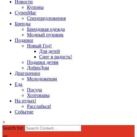
Новости
Купоны
СуперМаг
Спецпредложения
Бренды
Брендовая одежда
Модный пуховик
Подарки
Новый Год!
Для детей
Снег в радость!
Подарки детям
ДоброДом
Драгоценно
Молодоженам
Еда
Посуда
Хозтовары
На отдых!
Расслабься!
Событие
×
Search for: