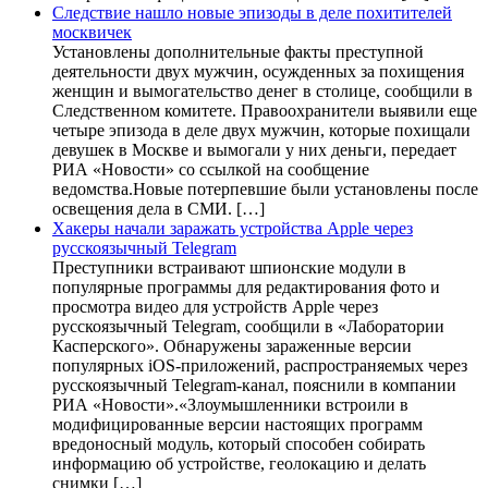
Следствие нашло новые эпизоды в деле похитителей
москвичек
Установлены дополнительные факты преступной
деятельности двух мужчин, осужденных за похищения
женщин и вымогательство денег в столице, сообщили в
Следственном комитете. Правоохранители выявили еще
четыре эпизода в деле двух мужчин, которые похищали
девушек в Москве и вымогали у них деньги, передает
РИА «Новости» со ссылкой на сообщение
ведомства.Новые потерпевшие были установлены после
освещения дела в СМИ. […]
Хакеры начали заражать устройства Apple через
русскоязычный Telegram
Преступники встраивают шпионские модули в
популярные программы для редактирования фото и
просмотра видео для устройств Apple через
русскоязычный Telegram, сообщили в «Лаборатории
Касперского». Обнаружены зараженные версии
популярных iOS-приложений, распространяемых через
русскоязычный Telegram-канал, пояснили в компании
РИА «Новости».«Злоумышленники встроили в
модифицированные версии настоящих программ
вредоносный модуль, который способен собирать
информацию об устройстве, геолокацию и делать
снимки […]