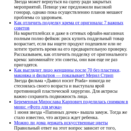
Звезда может вернуться на сцену ради закрытых
мероприятий. Певице уже предложили высокий
гонорар, однако пока осуществлению планов мешают
проблемы со здоровьем.
Как отличить подделку крема от оригинала: 7 важных
советов
На маркетплейсах и даже в сетевых офлайн-магазинах
полным полно фейков: риск купить поддельный товар
возрастает, если вы ищете продукт подешевле или не
хотите тратить время на его предварительную проверку.
Рассказываем, как отличить подделку от оригинального
крема: запоминайте эти советы, они вам еще не раз
пригодятся.
Как выглядит лицо женщины после 70 без пластики,
макияжа и фильтров — показывает Мерил Стрип
Звезда фильма «Дьявол носит Prada» никогда не
стеснялась своего возраста и выступала ярой
противницей пластической хирургии. Для актрисы
важно сохранить подвижность лица.
Беременная Мирослава Карпович поделилась снимком в
мини: «Фото для мужа»
1 июня звезда «Папиных дочек» вышла замуж. Тогда же
стало известно, что актриса ждет ребенка.
Можно ли дома держать искусственные цветы
Правильный ответ на этот вопрос зависит от того,