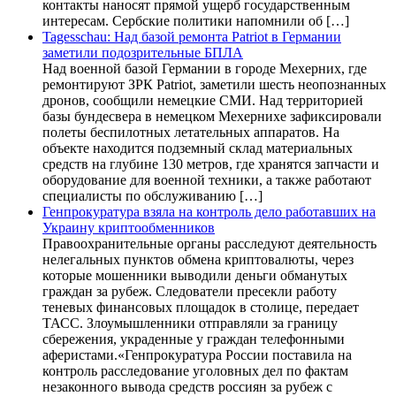
контакты наносят прямой ущерб государственным
интересам. Сербские политики напомнили об […]
Tagesschau: Над базой ремонта Patriot в Германии
заметили подозрительные БПЛА
Над военной базой Германии в городе Мехерних, где
ремонтируют ЗРК Patriot, заметили шесть неопознанных
дронов, сообщили немецкие СМИ. Над территорией
базы бундесвера в немецком Мехернихе зафиксировали
полеты беспилотных летательных аппаратов. На
объекте находится подземный склад материальных
средств на глубине 130 метров, где хранятся запчасти и
оборудование для военной техники, а также работают
специалисты по обслуживанию […]
Генпрокуратура взяла на контроль дело работавших на
Украину криптообменников
Правоохранительные органы расследуют деятельность
нелегальных пунктов обмена криптовалюты, через
которые мошенники выводили деньги обманутых
граждан за рубеж. Следователи пресекли работу
теневых финансовых площадок в столице, передает
ТАСС. Злоумышленники отправляли за границу
сбережения, украденные у граждан телефонными
аферистами.«Генпрокуратура России поставила на
контроль расследование уголовных дел по фактам
незаконного вывода средств россиян за рубеж с