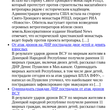
встало на сторону Свято-Троицкого монастыря РПЦЗ,
который протестует против строительства масштабного
ветропарка рядом с историческим кладбищем.
Администрация президента США встала на сторону
Свято-Троицкого монастыря РПЦЗ, передает РИА
«Новости». Обитель выступает против возведения
огромных ветрогенераторов вблизи своих
земель.Консервативное издание Heartland News
отмечает, что исторический христианский монастырь
ведет борьбу против проекта ветропарка, […]
От атак дронов на ДНР пострадали двое детей и девять
взрослых
В результате ударов дронов ВСУ по мирным жителям в
Донецкой Народной Республике получили ранения 11
мирных граждан, включая двоих детей, рассказал глава
ДНР Денис Пушилин в Max-канале. Одиннадцать
мирных жителей Республики, в том числе двое детей,
пострадали сегодня из-за атак ударных БПЛА ВФУ», –
написал он.Пушилин уточнил, что наибольшее число
пострадавших зафиксировано при эвакуации из […]
Одиннадцать граждан ДНР пострадали от атак дронов
ВСУ
В результате ударов дронов ВСУ по мирным жителям в
Донецкой народной республике получили ранения 11
мирных граждан, включая двоих детей, рассказал глава