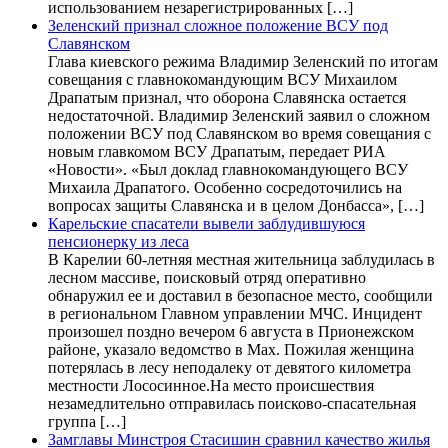
использованием незарегистрированных […]
Зеленский признал сложное положение ВСУ под
Славянском
Глава киевского режима Владимир Зеленский по итогам
совещания с главнокомандующим ВСУ Михаилом
Драпатым признал, что оборона Славянска остается
недостаточной. Владимир Зеленский заявил о сложном
положении ВСУ под Славянском во время совещания с
новым главкомом ВСУ Драпатым, передает РИА
«Новости». «Был доклад главнокомандующего ВСУ
Михаила Драпатого. Особенно сосредоточились на
вопросах защиты Славянска и в целом Донбасса», […]
Карельские спасатели вывели заблудившуюся
пенсионерку из леса
В Карелии 60-летняя местная жительница заблудилась в
лесном массиве, поисковый отряд оперативно
обнаружил ее и доставил в безопасное место, сообщили
в региональном Главном управлении МЧС. Инцидент
произошел поздно вечером 6 августа в Прионежском
районе, указало ведомство в Max. Пожилая женщина
потерялась в лесу неподалеку от девятого километра
местности Лососинное.На место происшествия
незамедлительно отправилась поисково-спасательная
группа […]
Замглавы Минстроя Стасишин сравнил качество жилья