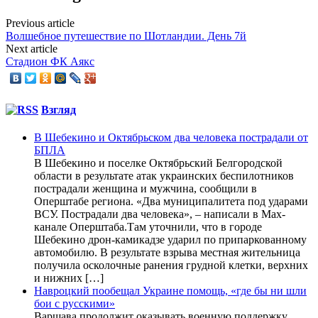
Previous article
Волшебное путешествие по Шотландии. День 7й
Next article
Стадион ФК Аякс
Взгляд
В Шебекино и Октябрьском два человека пострадали от
БПЛА
В Шебекино и поселке Октябрьский Белгородской
области в результате атак украинских беспилотников
пострадали женщина и мужчина, сообщили в
Оперштабе региона. «Два муниципалитета под ударами
ВСУ. Пострадали два человека», – написали в Max-
канале Оперштаба.Там уточнили, что в городе
Шебекино дрон-камикадзе ударил по припаркованному
автомобилю. В результате взрыва местная жительница
получила осколочные ранения грудной клетки, верхних
и нижних […]
Навроцкий пообещал Украине помощь, «где бы ни шли
бои с русскими»
Варшава продолжит оказывать военную поддержку