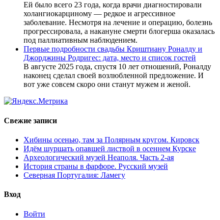
Ей было всего 23 года, когда врачи диагностировали
холангиокарциному — редкое и агрессивное
заболевание. Несмотря на лечение и операцию, болезнь
прогрессировала, а накануне смерти блогерша оказалась
под паллиативным наблюдением.
Первые подробности свадьбы Криштиану Роналду и
Джорджины Родригес: дата, место и список гостей
В августе 2025 года, спустя 10 лет отношений, Роналду
наконец сделал своей возлюбленной предложение. И
вот уже совсем скоро они станут мужем и женой.
Свежие записи
Хибины осенью, там за Полярным кругом. Кировск
Идём шуршать опавшей листвой в осеннем Курске
Археологический музей Неаполя. Часть 2-ая
История страны в фарфоре. Русский музей
Северная Португалия: Ламегу
Вход
Войти