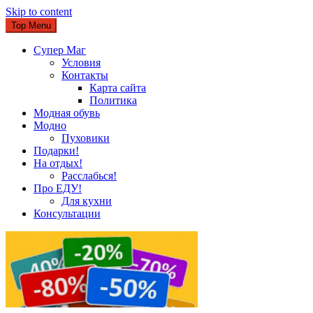
Skip to content
Top Menu
Супер Маг
Условия
Контакты
Карта сайта
Политика
Модная обувь
Модно
Пуховики
Подарки!
На отдых!
Расслабься!
Про ЕДУ!
Для кухни
Консультации