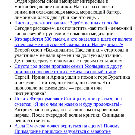
Отдел красоты снова выбирает интересные и
многообещающие новинки. На этот раз нашего
внимания охлаждающая маска, мерцающий баттер,
лимонный блеск для губ и кое-что еще…
Чистка денежного канала: 3 действенных способа
Сегодня расскажем, как почистить «забитый» денежный
канал свечой с рунами и с помощью медитации.
Кто заработал 530 тысяч, а кто оказался в шаге от вылета
в первом же выпуске «Выживалити. Наследники-2»
Второй сезон «Выживалити. Наследники» стартовал и
участникам не дали времени на долгую адаптацию.
Дети звезд сразу столкнулись с первым испытанием.
Спустя год после пропажи семьи Усольцевых другу
пришло голосовое от них: «Начался новый этап»
Сергей, Ирина и Арина ушли в поход к горе Буратинка
и исчезли — ни тел, ни вещей, ни следов. Что
произошло на самом деле — трагедия или
инсценировка?
Пока хейтеры умоляют Синицыну прикрыться, она
смеется: «Я ни о чем не жалею и буду продолжать!»
Актрису часто осуждают за слишком откровенные
наряды. После очередной волны критики Синицына
решила ответить.
Алла Пугачева может вернуться на сцену? Почему
Примадонне пришлось задуматься о заработке