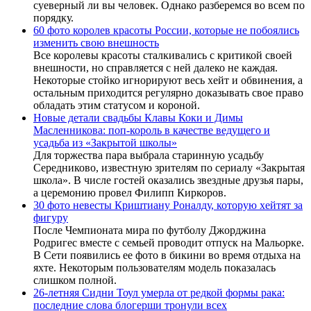
суеверный ли вы человек. Однако разберемся во всем по
порядку.
60 фото королев красоты России, которые не побоялись
изменить свою внешность
Все королевы красоты сталкивались с критикой своей
внешности, но справляется с ней далеко не каждая.
Некоторые стойко игнорируют весь хейт и обвинения, а
остальным приходится регулярно доказывать свое право
обладать этим статусом и короной.
Новые детали свадьбы Клавы Коки и Димы
Масленникова: поп-король в качестве ведущего и
усадьба из «Закрытой школы»
Для торжества пара выбрала старинную усадьбу
Середниково, известную зрителям по сериалу «Закрытая
школа». В числе гостей оказались звездные друзья пары,
а церемонию провел Филипп Киркоров.
30 фото невесты Криштиану Роналду, которую хейтят за
фигуру
После Чемпионата мира по футболу Джорджина
Родригес вместе с семьей проводит отпуск на Мальорке.
В Сети появились ее фото в бикини во время отдыха на
яхте. Некоторым пользователям модель показалась
слишком полной.
26-летняя Сидни Тоул умерла от редкой формы рака:
последние слова блогерши тронули всех