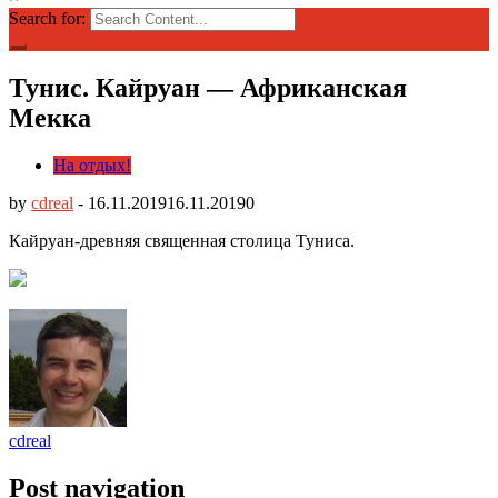
Search for:
Тунис. Кайруан — Африканская
Мекка
На отдых!
by
cdreal
-
16.11.2019
16.11.2019
0
Кайруан-древняя священная столица Туниса.
cdreal
Post navigation