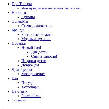
Про Товары
Чем прекрасны интернет-магазины
Новости
Купоны
СуперМаг
Спецпредложения
Бренды
Брендовая одежда
Модный пуховик
Подарки
Новый Год!
Для детей
Снег в радость!
Подарки детям
ДоброДом
Драгоценно
Молодоженам
Еда
Посуда
Хозтовары
На отдых!
Расслабься!
Событие
×