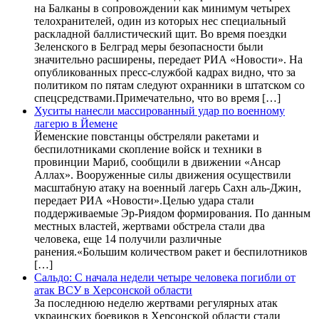
на Балканы в сопровождении как минимум четырех
телохранителей, один из которых нес специальный
раскладной баллистический щит. Во время поездки
Зеленского в Белград меры безопасности были
значительно расширены, передает РИА «Новости». На
опубликованных пресс-службой кадрах видно, что за
политиком по пятам следуют охранники в штатском со
спецсредствами.Примечательно, что во время […]
Хуситы нанесли массированный удар по военному
лагерю в Йемене
Йеменские повстанцы обстреляли ракетами и
беспилотниками скопление войск и техники в
провинции Мариб, сообщили в движении «Ансар
Аллах». Вооруженные силы движения осуществили
масштабную атаку на военный лагерь Сахн аль-Джин,
передает РИА «Новости».Целью удара стали
поддерживаемые Эр-Риядом формирования. По данным
местных властей, жертвами обстрела стали два
человека, еще 14 получили различные
ранения.«Большим количеством ракет и беспилотников
[…]
Сальдо: С начала недели четыре человека погибли от
атак ВСУ в Херсонской области
За последнюю неделю жертвами регулярных атак
украинских боевиков в Херсонской области стали