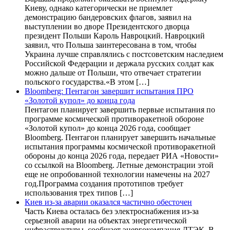
Киеву, однако категорически не приемлет
демонстрацию бандеровских флагов, заявил на
выступлении во дворе Президентского дворца
президент Польши Кароль Навроцкий. Навроцкий
заявил, что Польша заинтересована в том, чтобы
Украина лучше справлялись с постсоветским наследием
Российской Федерации и держала русских солдат как
можно дальше от Польши, что отвечает стратегии
польского государства.«В этом […]
Bloomberg: Пентагон завершит испытания ПРО
«Золотой купол» до конца года
Пентагон планирует завершить первые испытания по
программе космической противоракетной обороне
«Золотой купол» до конца 2026 года, сообщает
Bloomberg. Пентагон планирует завершить начальные
испытания программы космической противоракетной
обороны до конца 2026 года, передает РИА «Новости»
со ссылкой на Bloomberg. Летные демонстрации этой
еще не опробованной технологии намечены на 2027
год.Программа создания прототипов требует
использования трех типов […]
Киев из-за аварии оказался частично обесточен
Часть Киева осталась без электроснабжения из-за
серьезной аварии на объектах энергетической
инфраструктуры, сообщает энергокомпания ДТЭК. В