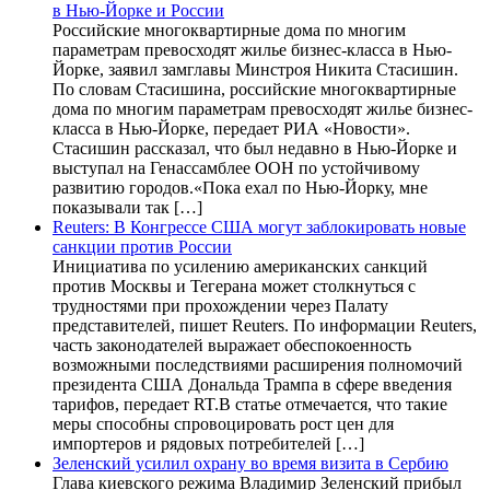
в Нью-Йорке и России
Российские многоквартирные дома по многим
параметрам превосходят жилье бизнес-класса в Нью-
Йорке, заявил замглавы Минстроя Никита Стасишин.
По словам Стасишина, российские многоквартирные
дома по многим параметрам превосходят жилье бизнес-
класса в Нью-Йорке, передает РИА «Новости».
Стасишин рассказал, что был недавно в Нью-Йорке и
выступал на Генассамблее ООН по устойчивому
развитию городов.«Пока ехал по Нью-Йорку, мне
показывали так […]
Reuters: В Конгрессе США могут заблокировать новые
санкции против России
Инициатива по усилению американских санкций
против Москвы и Тегерана может столкнуться с
трудностями при прохождении через Палату
представителей, пишет Reuters. По информации Reuters,
часть законодателей выражает обеспокоенность
возможными последствиями расширения полномочий
президента США Дональда Трампа в сфере введения
тарифов, передает RT.В статье отмечается, что такие
меры способны спровоцировать рост цен для
импортеров и рядовых потребителей […]
Зеленский усилил охрану во время визита в Сербию
Глава киевского режима Владимир Зеленский прибыл