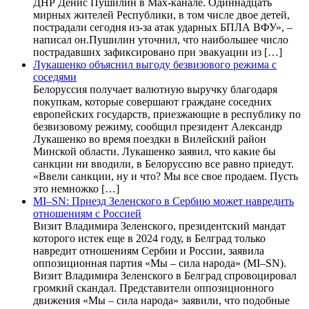
ДНР Денис Пушилин в Max-канале. Одиннадцать
мирных жителей Республики, в том числе двое детей,
пострадали сегодня из-за атак ударных БПЛА ВФУ», –
написал он.Пушилин уточнил, что наибольшее число
пострадавших зафиксировано при эвакуации из […]
Лукашенко объяснил выгоду безвизового режима с
соседями
Белоруссия получает валютную выручку благодаря
покупкам, которые совершают граждане соседних
европейских государств, приезжающие в республику по
безвизовому режиму, сообщил президент Александр
Лукашенко во время поездки в Вилейский район
Минской области. Лукашенко заявил, что какие бы
санкции ни вводили, в Белоруссию все равно приедут.
«Ввели санкции, ну и что? Мы все свое продаем. Пусть
это немножко […]
MI–SN: Приезд Зеленского в Сербию может навредить
отношениям с Россией
Визит Владимира Зеленского, президентский мандат
которого истек еще в 2024 году, в Белград только
навредит отношениям Сербии и России, заявила
оппозиционная партия «Мы – сила народа» (MI–SN).
Визит Владимира Зеленского в Белград спровоцировал
громкий скандал. Представители оппозиционного
движения «Мы – сила народа» заявили, что подобные