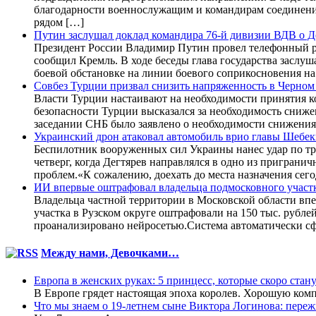
благодарности военнослужащим и командирам соединения
рядом […]
Путин заслушал доклад командира 76-й дивизии ВДВ о 
Президент России Владимир Путин провел телефонный р
сообщил Кремль. В ходе беседы глава государства засл
боевой обстановке на линии боевого соприкосновения на
Совбез Турции призвал снизить напряженность в Черном
Власти Турции настаивают на необходимости принятия ко
безопасности Турции высказался за необходимость сниж
заседании СНБ было заявлено о необходимости снижения
Украинский дрон атаковал автомобиль врио главы Шебек
Беспилотник вооруженных сил Украины нанес удар по тр
четверг, когда Дегтярев направлялся в одно из пригран
проблем.«К сожалению, доехать до места назначения сего
ИИ впервые оштрафовал владельца подмосковного участк
Владельца частной территории в Московской области впе
участка в Рузском округе оштрафовали на 150 тыс. рубл
проанализировано нейросетью.Система автоматически сф
Между нами, Девочками…
Европа в женских руках: 5 принцесс, которые скоро стан
В Европе грядет настоящая эпоха королев. Хорошую комп
Что мы знаем о 19-летнем сыне Виктора Логинова: пережи