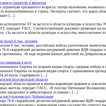
ом между нищетой и фронтом
 украинцам призывного возраста: теперь мужчинам, незаконно и
сть военнообязанных в страну. Эксперты считают, что ждать обла
ишит […]
-исполнителю ST за заслуги в области культуры и искусства. Р
ST, передает ТАСС. Соответствующий документ размещен на по
. «За заслуги в области культуры и искусства, многолетнюю п
 более 6 тыс. человек
сили 6 тыс. человек, российские войска уничтожили значитель
 76-й гвардейской десантно-штурмовой дивизии ВДВ гвардии п
м противника. «В ходе ведения боевых действий на Добропольс
 по прыжкам в воду
 чемпионате Европы по водным видам спорта, одержав победу в
емпионате Европы по водным видам спорта. Соревнования прох
24,20 балла. Серебряную […]
телей Белгородской области
родской области привели к минно-взрывным травмам и осколоч
рных жителя, передает ТАСС. «В поселке Пятницкое Волоконовс
ение продолжит в амбулаторных условиях», […]
ы наступления под Добропольем
ира 76-й гвардейской десантно-штурмовой дивизии ВДВ гварди
лефонного разговора с командиром глава государства отметил в