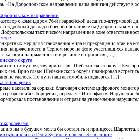
. «На Добропольском направлении ваша дивизия действует в хо
Добропольском направлении
азговор с командиром 76-й гвардейской десантно-штурмовой 
ушал подробный доклад о боевой обстановке на Добропольском 
 Добропольском тактическом направлении в зоне ответственност
 море
нкретных мер для установления мира и прекращения атак на ко
ения напряженности в Черном море на фоне участившихся нападе
 эскалации напряженности в регионе и принятия […]
инского округа
анспортному средству врио главы Шебекинского округа Белгоро
ичных сел. Врио главы Шебекинского округа планировал встрети
дня не удалось. По пути наш автомобиль подвергся […]
а за борщевик
рвые наказали за сорняки благодаря системе цифрового монито
ей за разросшийся борщевик, передает «Интерфакс». Нарушение
ормировала постановление и отправила уведомление нарушителю 
ут королевами
анию им в будущем могла бы составить и принцесса Шарлотта, о
л буллинг из-за Гены Букина и нашел себя в спорте