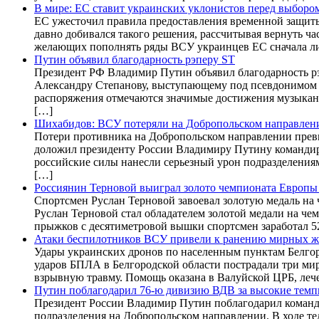
В мире: ЕС ставит украинских уклонистов перед выбор
ЕС ужесточил правила предоставления временной защиты
давно добивался такого решения, рассчитывая вернуть ча
желающих пополнять ряды ВСУ украинцев ЕС сначала л
Путин объявил благодарность рэперу ST
Президент РФ Владимир Путин объявил благодарность рэп
Александру Степанову, выступающему под псевдонимом 
распоряжения отмечаются значимые достижения музыканта
[…]
Шихабидов: ВСУ потеряли на Добропольском направлении
Потери противника на Добропольском направлении превы
доложил президенту России Владимиру Путину командир
российские силы нанесли серьезный урон подразделения
[…]
Россиянин Терновой выиграл золото чемпионата Европы
Спортсмен Руслан Терновой завоевал золотую медаль на
Руслан Терновой стал обладателем золотой медали на ч
прыжков с десятиметровой вышки спортсмен заработал 5
Атаки беспилотников ВСУ привели к ранению мирных жи
Удары украинских дронов по населенным пунктам Белго
ударов БПЛА в Белгородской области пострадали три ми
взрывную травму. Помощь оказана в Валуйской ЦРБ, леч
Путин поблагодарил 76-ю дивизию ВДВ за высокие темп
Президент России Владимир Путин поблагодарил команд
подразделения на Добропольском направлении. В ходе те