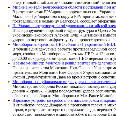
оперативный штаб для ликвидации последствий непогод
Мирные жители Белгородской области пострадали при а
В результате атак FPV-дронов вооруженных сил Украины
Масычево Грайворонского округа FPV-дрон атаковал лег
пострадавших в больницу Белгорода, сообщает оперативн
На Украине предупредили об удорожании китайской элек
После разрушения портовой инфраструктуры в Одессе Ук
украинский экономист Алексей Кущ. «Китайский импорт по
ударов по портовой инфраструктуре процесс доставки зн
Минобороны: Средства ПВО сбили 281 украинский БПЛА
В течение дня дежурные расчеты противовоздушной обор
моря, сообщило Минобороны. Системы ПВО за 12 часов л
до 20.00 мск дежурными средствами ПВО перехвачен и 
Премьер-министр Монголии решил возглавить делегаци
Глава правительства Монголии Ням-Осорын Учрал примет
правительства Монголии Ням-Осорын Учрал возглавит де
России Дуламсурэнгийн Дава во время встречи с совет
Минобороны опубликовало видео удара по логистическо
Министерство обороны России показало последствия уда
дронов «Герань». «Кадры последствий ударов беспилотны
области», – сообщило Минобороны в Max.Ранее Минобор
Взрывное устройство сработало в пассажирском микроав
В сирийском городе Джарамана произошел теракт: в микр
взрыв, в результате которого пострадали люди, переда
устройство, заложенное в микроавтобус в пригороде Дам