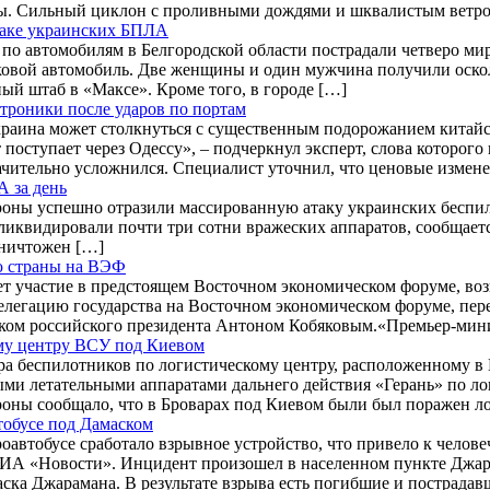
ы. Сильный циклон с проливными дождями и шквалистым ветро
таке украинских БПЛА
 по автомобилям в Белгородской области пострадали четверо ми
ковой автомобиль. Две женщины и один мужчина получили оско
ый штаб в «Максе». Кроме того, в городе […]
троники после ударов по портам
раина может столкнуться с существенным подорожанием китайск
ступает через Одессу», – подчеркнул эксперт, слова которого 
ачительно усложнился. Специалист уточнил, что ценовые измене
 за день
оны успешно отразили массированную атаку украинских беспило
иквидировали почти три сотни вражеских аппаратов, сообщается
уничтожен […]
ю страны на ВЭФ
 участие в предстоящем Восточном экономическом форуме, воз
легацию государства на Восточном экономическом форуме, пер
ником российского президента Антоном Кобяковым.«Премьер-ми
му центру ВСУ под Киевом
ра беспилотников по логистическому центру, расположенному в
ми летательными аппаратами дальнего действия «Герань» по лог
оны сообщало, что в Броварах под Киевом были был поражен л
тобусе под Дамаском
оавтобусе сработало взрывное устройство, что привело к чело
ет РИА «Новости». Инцидент произошел в населенном пункте Дж
аска Джарамана. В результате взрыва есть погибшие и пострадав