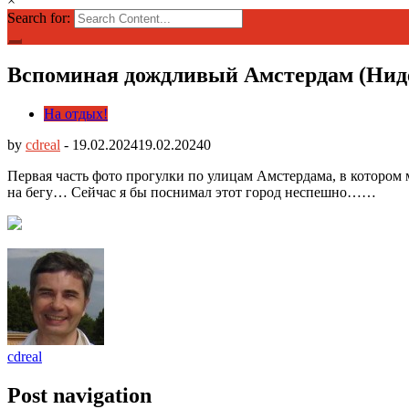
×
Search for:
Вспоминая дождливый Амстердам (Нид
На отдых!
by
cdreal
-
19.02.2024
19.02.2024
0
Первая часть фото прогулки по улицам Амстердама, в котором м
на бегу… Сейчас я бы поснимал этот город неспешно……
cdreal
Post navigation