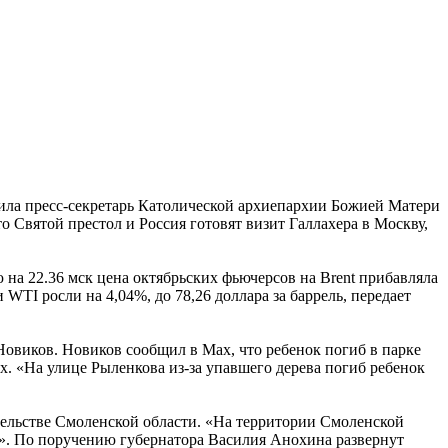
щила пресс-секретарь Католической архиепархии Божией Матери
то Святой престол и Россия готовят визит Галлахера в Москву,
 на 22.36 мск цена октябрьских фьючерсов на Brent прибавляла
WTI росли на 4,04%, до 78,26 доллара за баррель, передает
Новиков. Новиков сообщил в Мах, что ребенок погиб в парке
. «На улице Рыленкова из-за упавшего дерева погиб ребенок
ельстве Смоленской области. «На территории Смоленской
». По поручению губернатора Василия Анохина развернут