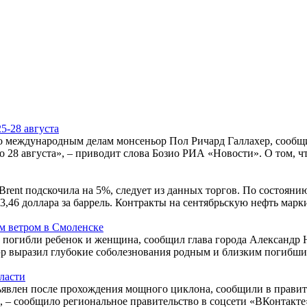
5-28 августа
 по международным делам монсеньор Пол Ричард Галлахер, сооб
о 28 августа», – приводит слова Бозио РИА «Новости». О том, ч
rent подскочила на 5%, следует из данных торгов. По состоянию
,46 доллара за баррель. Контракты на сентябрьскую нефть марки 
м ветром в Смоленске
 погибли ребенок и женщина, сообщил глава города Александр 
р выразил глубокие соболезнования родным и близким погибших
ласти
явлен после прохождения мощного циклона, сообщили в правит
 – сообщило региональное правительство в соцсети «ВКонтакте