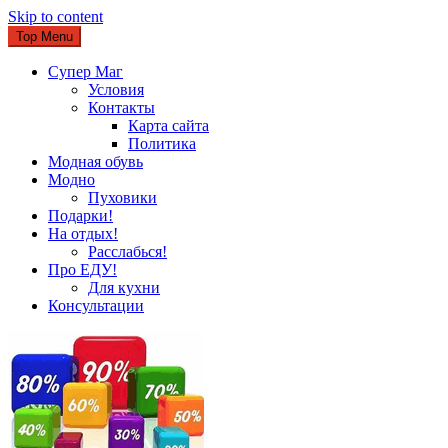
Skip to content
Top Menu
Супер Маг
Условия
Контакты
Карта сайта
Политика
Модная обувь
Модно
Пуховики
Подарки!
На отдых!
Расслабься!
Про ЕДУ!
Для кухни
Консультации