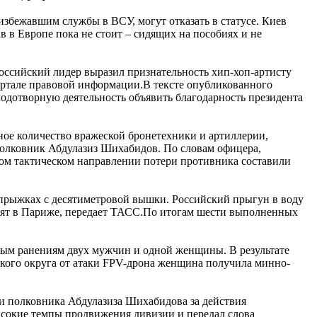
збежавшим службы в ВСУ, могут отказать в статусе. Киев
в в Европе пока не стоит – сидящих на пособиях и не
оссийский лидер выразил признательность хип-хоп-артисту
ртале правовой информации.В тексте опубликованного
лодотворную деятельность объявить благодарность президента
ное количество вражеской бронетехники и артиллерии,
олковник Абдулазиз Шихабидов. По словам офицера,
ком тактическом направлении потери противника составили
 прыжках с десятиметровой вышки. Российский прыгун в воду
одят в Париже, передает ТАСС.По итогам шести выполненных
ным ранениям двух мужчин и одной женщины. В результате
кого округа от атаки FPV-дрона женщина получила минно-
и полковника Абдулазиза Шихабидова за действия
ысокие темпы продвижения дивизии и передал слова