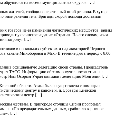
м обрушился на восемь муниципальных округов, […]
рных жителей, сообщил оперативный штаб региона. В хуторе
лочные ранения тела. Бригады скорой помощи доставили
их товаров из-за изменения логистических маршрутов, заявил
приводит украинское издание «Страна». По его словам, из-за
ния затронут […]
тников в нескольких субъектах и над акваторией Черного
 в канале Минобороны в Max.«В течение дня в период с 8.00
главив официальную делегацию своей страны. Председатель
едает ТАСС. Информацию об этом озвучил посол страны в
нистр Ням-Осорын Учрал возглавит делегацию Монголии […]
 Киевской области. Атака была осуществлена с помощью
истическому центру в районе н. п. Бровары Киевской
огистический центр […]
веческим жертвам. В пригороде столицы Сирии прогремел
арамана.«По предварительным данным, сработало взрывное
шие», […]