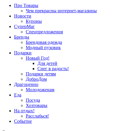
Про Товары
Чем прекрасны интернет-магазины
Новости
Купоны
СуперМаг
Спецпредложения
Бренды
Брендовая одежда
Модный пуховик
Подарки
Новый Год!
Для детей
Снег в радость!
Подарки детям
ДоброДом
Драгоценно
Молодоженам
Еда
Посуда
Хозтовары
На отдых!
Расслабься!
Событие