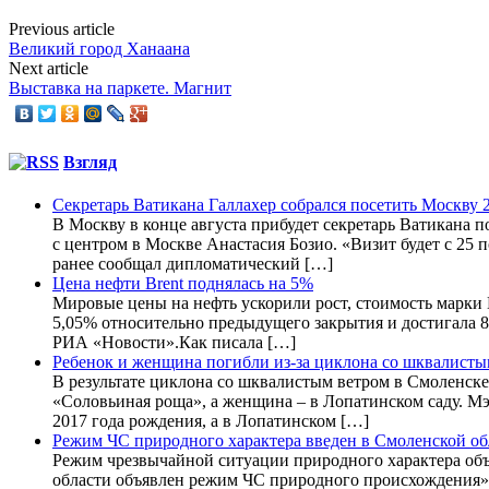
Previous article
Великий город Ханаана
Next article
Выставка на паркете. Магнит
Взгляд
Секретарь Ватикана Галлахер собрался посетить Москву 2
В Москву в конце августа прибудет секретарь Ватикана
с центром в Москве Анастасия Бозио. «Визит будет с 25 п
ранее сообщал дипломатический […]
Цена нефти Brent поднялась на 5%
Мировые цены на нефть ускорили рост, стоимость марки B
5,05% относительно предыдущего закрытия и достигала 83
РИА «Новости».Как писала […]
Ребенок и женщина погибли из-за циклона со шквалисты
В результате циклона со шквалистым ветром в Смоленске
«Соловьиная роща», а женщина – в Лопатинском саду. Мэ
2017 года рождения, а в Лопатинском […]
Режим ЧС природного характера введен в Смоленской об
Режим чрезвычайной ситуации природного характера объ
области объявлен режим ЧС природного происхождения»,