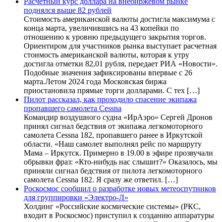
Расчетный курс доллара на внебиржевом рынке
поднялся выше 82 рублей
Стоимость американской валюты достигла максимума с
конца марта, увеличившись на 43 копейки по
отношению к уровню предыдущего закрытия торгов.
Ориентиром для участников рынка выступает расчетная
стоимость американской валюты, которая к утру
достигла отметки 82,01 рубля, передает РИА «Новости».
Подобные значения зафиксированы впервые с 26
марта.Летом 2024 года Московская биржа
приостановила прямые торги долларами. С тех […]
Пилот рассказал, как проходило спасение экипажа
пропавшего самолета Cessna
Командир воздушного судна «ИрАэро» Сергей Дронов
принял сигнал бедствия от экипажа легкомоторного
самолета Cessna 182, пропавшего ранее в Иркутской
области. «Наш самолет выполнял рейс по маршруту
Мама – Иркутск. Примерно в 19.00 в эфире прозвучали
обрывки фраз: «Кто-нибудь нас слышит?» Оказалось, мы
приняли сигнал бедствия от пилота легкомоторного
самолета Cessna 182. Я сразу же ответил. […]
Роскосмос сообщил о разработке новых метеоспутников
для группировки «Электро-Л»
Холдинг «Российские космические системы» (РКС,
входит в Роскосмос) приступил к созданию аппаратуры