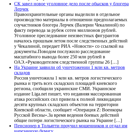
СК завел новое уголовное дело после обысков у блогера
Лерчек
Правоохранительные органы выделили в отдельное
производство материалы в отношении предполагаемых
соучастников блогера Лерчек (Валерии Чекалиной) по
факту перевода за рубеж сотен миллионов рублей.
Уголовное преследование неизвестных фигурантов
началось прошлым летом после следственных действий
у Чекалиной, передает РИА «Новости» со ссылкой на
документы.Поводом послужило расследование
масштабного вывода более 250 млн рублей в
ОАЭ.«Руководителем следственной группы 26 […]
На Украине заявили об уничтожении 1 млн кв. метров
складов
Россия уничтожила 1 млн кв. метров логистического
рынка и треть всех складских площадей киевского
региона, сообщили украинские СМИ. Украинское
издание Liga.net пишет, что недавняя массированная
атака российских сил привела к полной ликвидации
десяти крупных складских объектов на территории
Киевской области, сообщает «Операция Z: Военкоры
Русской Весны».За время ведения боевых действий
общие потери логистического рынка на Украине […]
Пенсионер в Тольятти проучил мошенников и отдал им
нарезанную бумагу