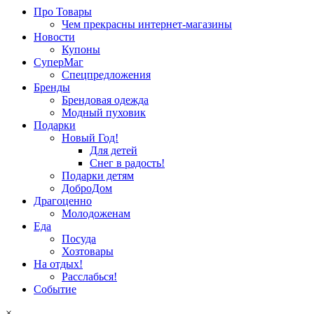
Про Товары
Чем прекрасны интернет-магазины
Новости
Купоны
СуперМаг
Спецпредложения
Бренды
Брендовая одежда
Модный пуховик
Подарки
Новый Год!
Для детей
Снег в радость!
Подарки детям
ДоброДом
Драгоценно
Молодоженам
Еда
Посуда
Хозтовары
На отдых!
Расслабься!
Событие
×