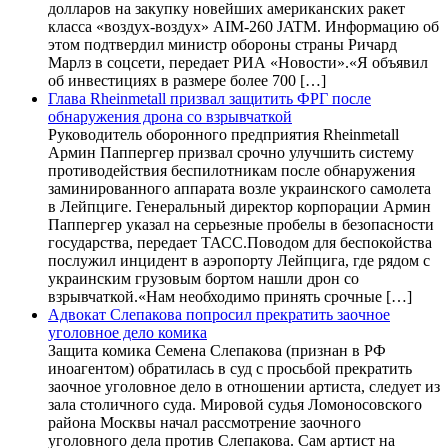
долларов на закупку новейших американских ракет
класса «воздух-воздух» AIM-260 JATM. Информацию об
этом подтвердил министр обороны страны Ричард
Марлз в соцсети, передает РИА «Новости».«Я объявил
об инвестициях в размере более 700 […]
Глава Rheinmetall призвал защитить ФРГ после
обнаружения дрона со взрывчаткой
Руководитель оборонного предприятия Rheinmetall
Армин Паппергер призвал срочно улучшить систему
противодействия беспилотникам после обнаружения
заминированного аппарата возле украинского самолета
в Лейпциге. Генеральный директор корпорации Армин
Паппергер указал на серьезные пробелы в безопасности
государства, передает ТАСС.Поводом для беспокойства
послужил инцидент в аэропорту Лейпцига, где рядом с
украинским грузовым бортом нашли дрон со
взрывчаткой.«Нам необходимо принять срочные […]
Адвокат Слепакова попросил прекратить заочное
уголовное дело комика
Защита комика Семена Слепакова (признан в РФ
иноагентом) обратилась в суд с просьбой прекратить
заочное уголовное дело в отношении артиста, следует из
зала столичного суда. Мировой судья Ломоносовского
района Москвы начал рассмотрение заочного
уголовного дела против Слепакова. Сам артист на