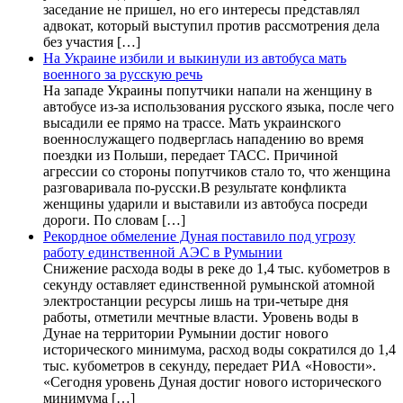
заседание не пришел, но его интересы представлял
адвокат, который выступил против рассмотрения дела
без участия […]
На Украине избили и выкинули из автобуса мать
военного за русскую речь
На западе Украины попутчики напали на женщину в
автобусе из-за использования русского языка, после чего
высадили ее прямо на трассе. Мать украинского
военнослужащего подверглась нападению во время
поездки из Польши, передает ТАСС. Причиной
агрессии со стороны попутчиков стало то, что женщина
разговаривала по-русски.В результате конфликта
женщины ударили и выставили из автобуса посреди
дороги. По словам […]
Рекордное обмеление Дуная поставило под угрозу
работу единственной АЭС в Румынии
Снижение расхода воды в реке до 1,4 тыс. кубометров в
секунду оставляет единственной румынской атомной
электростанции ресурсы лишь на три-четыре дня
работы, отметили мечтные власти. Уровень воды в
Дунае на территории Румынии достиг нового
исторического минимума, расход воды сократился до 1,4
тыс. кубометров в секунду, передает РИА «Новости».
«Сегодня уровень Дуная достиг нового исторического
минимума […]