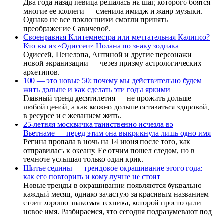
Два года назад певица решалась на шаг, которого боятся
многие ее коллеги — сменила имидж и жанр музыки.
Однако не все поклонники смогли принять
преображение Савичевой.
Своенравная Клитемнестра или мечтательная Калипсо?
Кто вы из «Одиссеи» Нолана по знаку зодиака
Одиссей, Пенелопа, Антиной и другие персонажи
новой экранизации — через призму астрологических
архетипов.
100 — это новые 50: почему мы действительно будем
жить дольше и как сделать эти годы яркими
Главный тренд десятилетия — не прожить дольше
любой ценой, а как можно дольше оставаться здоровой,
в ресурсе и с желанием жить.
25-летняя москвичка таинственно исчезла во
Вьетнаме — перед этим она выкрикнула лишь одно имя
Регина пропала в ночь на 14 июня после того, как
отправилась к океану. Ее отчим пошел следом, но в
темноте услышал только один крик.
Шитье седины — трендовое окрашивание этого года:
как его повторить и кому лучше не стоит
Новые тренды в окрашивании появляются буквально
каждый месяц, однако зачастую за красивым названием
стоит хорошо знакомая техника, которой просто дали
новое имя. Разбираемся, что сегодня подразумевают под