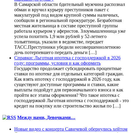
В Самарской области бдительный мужчина распознал
обман и вручил курьеру преступников пакет с
макулатурой под видом крупной суммы наличных,
сообщили в региональной прокуратуре. Безработная
местная жительница в составе преступной группы
работала курьером у аферистов. Злоумышленница уже
успела похитить 1,9 млн рублей у 52-летнего
тольяттинца, указали в ведомстве, передает
ТАСС.Преступники убедили несовершеннолетнюю
дочь потерпевшего передать деньги […]
Справки: Льготная ипотека с господдержкой в 2026
году: программы, условия и как оформить
Государство продолжает субсидировать процентные
ставки по ипотеке для отдельных категорий граждан.
Как взять ипотеку с господдержкой в 2026 году, как
существуют доступные программы и ставки, какие
выплаты подойдут для первоначального взноса и как
пройти все этапы оформления? Что такое ипотека с
господдержкой Льготная ипотека с господдержкой - это
кредит на покупку или строительство жилья по […]
Между нами, Девочками…
Новые видео с концерта Савичевой обернулись хейтом