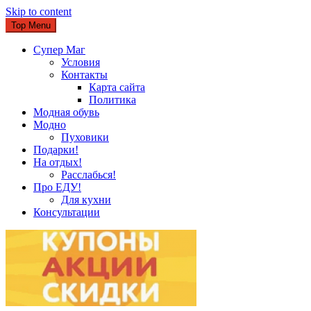
Skip to content
Top Menu
Супер Маг
Условия
Контакты
Карта сайта
Политика
Модная обувь
Модно
Пуховики
Подарки!
На отдых!
Расслабься!
Про ЕДУ!
Для кухни
Консультации