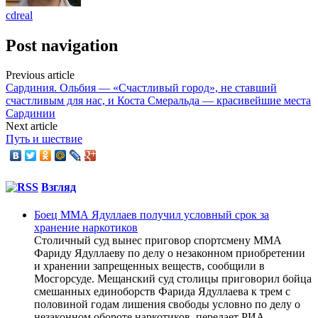
cdreal
Post navigation
Previous article
Сардиния. Ольбия — «Счастливый город», не ставший
счастливым для нас, и Коста Смеральда — красивейшие места
Сардинии
Next article
Путь и шествие
Взгляд
Боец ММА Ядуллаев получил условный срок за
хранение наркотиков
Столичный суд вынес приговор спортсмену ММА
Фариду Ядуллаеву по делу о незаконном приобретении
и хранении запрещенных веществ, сообщили в
Мосгорсуде. Мещанский суд столицы приговорил бойца
смешанных единоборств Фарида Ядуллаева к трем с
половиной годам лишения свободы условно по делу о
незаконном обороте наркотиков, передает РИА