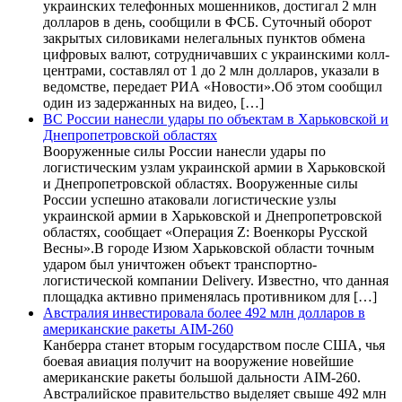
украинских телефонных мошенников, достигал 2 млн
долларов в день, сообщили в ФСБ. Суточный оборот
закрытых силовиками нелегальных пунктов обмена
цифровых валют, сотрудничавших с украинскими колл-
центрами, составлял от 1 до 2 млн долларов, указали в
ведомстве, передает РИА «Новости».Об этом сообщил
один из задержанных на видео, […]
ВС России нанесли удары по объектам в Харьковской и
Днепропетровской областях
Вооруженные силы России нанесли удары по
логистическим узлам украинской армии в Харьковской
и Днепропетровской областях. Вооруженные силы
России успешно атаковали логистические узлы
украинской армии в Харьковской и Днепропетровской
областях, сообщает «Операция Z: Военкоры Русской
Весны».В городе Изюм Харьковской области точным
ударом был уничтожен объект транспортно-
логистической компании Delivery. Известно, что данная
площадка активно применялась противником для […]
Австралия инвестировала более 492 млн долларов в
американские ракеты AIM-260
Канберра станет вторым государством после США, чья
боевая авиация получит на вооружение новейшие
американские ракеты большой дальности AIM-260.
Австралийское правительство выделяет свыше 492 млн