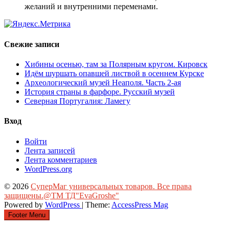
желаний и внутренними переменами.
Свежие записи
Хибины осенью, там за Полярным кругом. Кировск
Идём шуршать опавшей листвой в осеннем Курске
Археологический музей Неаполя. Часть 2-ая
История страны в фарфоре. Русский музей
Северная Португалия: Ламегу
Вход
Войти
Лента записей
Лента комментариев
WordPress.org
© 2026
СуперМаг универсальных товаров. Все права
защищены.@ТМ ТД"EvaGroshe"
Powered by
WordPress
| Theme:
AccessPress Mag
Footer Menu