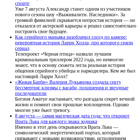
спорте
Уже 7 августа Александр станет одним из участников
нового сезона шоу «Выживалити. Наследники». За
громкой фамилией скрывается непростая история — он
отказался от актерской карьеры и решил самостоятельно
построить свое будущее.
Как серийного маньяка разоблачил сосед по камере:
невероятная история Ларри Холла, про которого сняли
сериал
Телепроект «Черная птица» назвали лучшим
криминальным триллером 2022 года, но немногие
знают, что в основу сюжета легла реальная история
общения серийного убийцы и наркодилера. Кем же был
настоящий Ларри Холл?
«Живая Барби» Валерия Лукьянова создала секту
бессмертия: клизмы с васаби, похищения и звездные
последователи
Богиня Аматуе настаивает, что разгадала секрет вечной
жизни и помнит свои прошлые воплощения. Однако
многие уже бьют тревогу.
8 августа — самая магическая дата года: что откроют
Врата Льва для каждого знака зодиака
Именно в этот день открываются Врата Льва —
символический энергетический портал, который
связывают с новыми возможностями, исполнением