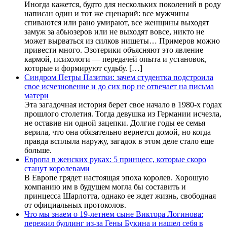
Иногда кажется, будто для нескольких поколений в роду
написан один и тот же сценарий: все мужчины
спиваются или рано умирают, все женщины выходят
замуж за абьюзеров или не выходят вовсе, никто не
может вырваться из силков нищеты… Примеров можно
привести много. Эзотерики объясняют это явление
кармой, психологи — передачей опыта и установок,
которые и формируют судьбу. […]
Синдром Петры Пазитки: зачем студентка подстроила
свое исчезновение и до сих пор не отвечает на письма
матери
Эта загадочная история берет свое начало в 1980-х годах
прошлого столетия. Тогда девушка из Германии исчезла,
не оставив ни одной зацепки. Долгие годы ее семья
верила, что она обязательно вернется домой, но когда
правда всплыла наружу, загадок в этом деле стало еще
больше.
Европа в женских руках: 5 принцесс, которые скоро
станут королевами
В Европе грядет настоящая эпоха королев. Хорошую
компанию им в будущем могла бы составить и
принцесса Шарлотта, однако ее ждет жизнь, свободная
от официальных протоколов.
Что мы знаем о 19-летнем сыне Виктора Логинова:
пережил буллинг из-за Гены Букина и нашел себя в