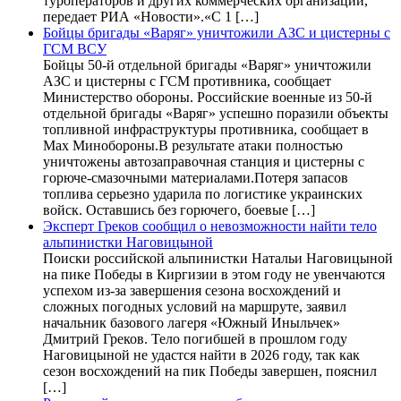
туроператоров и других коммерческих организаций,
передает РИА «Новости».«С 1 […]
Бойцы бригады «Варяг» уничтожили АЗС и цистерны с
ГСМ ВСУ
Бойцы 50-й отдельной бригады «Варяг» уничтожили
АЗС и цистерны с ГСМ противника, сообщает
Министерство обороны. Российские военные из 50-й
отдельной бригады «Варяг» успешно поразили объекты
топливной инфраструктуры противника, сообщает в
Max Минобороны.В результате атаки полностью
уничтожены автозаправочная станция и цистерны с
горюче-смазочными материалами.Потеря запасов
топлива серьезно ударила по логистике украинских
войск. Оставшись без горючего, боевые […]
Эксперт Греков сообщил о невозможности найти тело
альпинистки Наговицыной
Поиски российской альпинистки Натальи Наговицыной
на пике Победы в Киргизии в этом году не увенчаются
успехом из-за завершения сезона восхождений и
сложных погодных условий на маршруте, заявил
начальник базового лагеря «Южный Иныльчек»
Дмитрий Греков. Тело погибшей в прошлом году
Наговицыной не удастся найти в 2026 году, так как
сезон восхождений на пик Победы завершен, пояснил
[…]