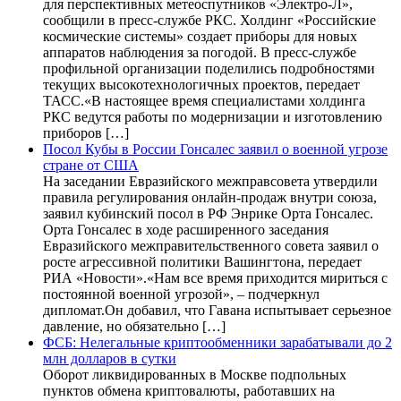
для перспективных метеоспутников «Электро-Л»,
сообщили в пресс-службе РКС. Холдинг «Российские
космические системы» создает приборы для новых
аппаратов наблюдения за погодой. В пресс-службе
профильной организации поделились подробностями
текущих высокотехнологичных проектов, передает
ТАСС.«В настоящее время специалистами холдинга
РКС ведутся работы по модернизации и изготовлению
приборов […]
Посол Кубы в России Гонсалес заявил о военной угрозе
стране от США
На заседании Евразийского межправсовета утвердили
правила регулирования онлайн-продаж внутри союза,
заявил кубинский посол в РФ Энрике Орта Гонсалес.
Орта Гонсалес в ходе расширенного заседания
Евразийского межправительственного совета заявил о
росте агрессивной политики Вашингтона, передает
РИА «Новости».«Нам все время приходится мириться с
постоянной военной угрозой», – подчеркнул
дипломат.Он добавил, что Гавана испытывает серьезное
давление, но обязательно […]
ФСБ: Нелегальные криптообменники зарабатывали до 2
млн долларов в сутки
Оборот ликвидированных в Москве подпольных
пунктов обмена криптовалюты, работавших на