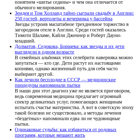
понятием «шитье седины» и чем она отличается от
обычного мелирования.
Зендея и Том Холланд тайно сыграли свадьбу в Англии:
250 гостей, вертолеты и вечеринка у бассейна
Звезды устроив масштабное трехдневное торжество в
загородном отеле в Англии. Среди гостей оказались
Тимоти Шаламе, Кайли Дженнер и Роберт Дауни-
младший.
Долматов, Седокова, Борщева: как звезды и их дети
выглядели в одном возрасте
В семейных альбомах этих селебрити наверняка можно
запутаться — кто где. Дети растут их настоящими
копиями, однако жизненный путь для себя часто
выбирают другой.
Как лечили бесплодие в СССР — медицинские
процедуры напоминали пытки
В наши дни этот диагноз уже не является приговором,
ведь современная медицина предлагает огромный
спектр деликатных услуг, помогающих женщинам
испытать счастье материнства. А вот в советскую эпоху
такой болезни не существовало, а методы лечения
«бездетных» напоминали едва ли не чудовищные
пытки.
Одинаковые судьбы: как избавиться от родовых
программ, которые мешают жить