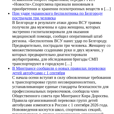
«Новости».Спортсмена признали виновным в
приобретении и хранении психотропных веществ в […]
При ударе украинского беспилотника по Белгороду
пострадали три человека
В Белгороде в результате атаки дрона ВСУ травмы
получили два мужчины и одна женщина, которых
экстренно госпитализировали для оказания
медицинской помощи, сообщил оперативный штаб
региона. «Беспилотник ВСУ нанес удар по Белгороду.
Предварительно, пострадали три человека. Женщину со
множественными ссадинами руки и двух мужчин, у
которых предварительно диагностировали
акубаротравмы, для обследования бригады СМП
транспортируют в городскую […]
В Минтрансе сообщили о новых правилах перевозки
детей автобусами с 1 сентября
С начала осени вступят в силу обновленные требования
к транспортировке групп несовершеннолетних,
устанавливающие единые стандарты безопасности для
профессиональных перевозчиков, сообщила член
Общественного совета при Минтрансе Кира Доросева.
Правила организованной перевозки групп детей
автобусами изменятся в России с 1 сентября 2026 года.
Нововведения коснутся школ, спортивных секций,